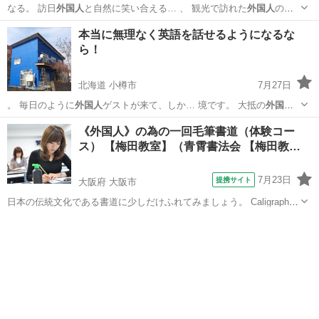
なる。 訪日
外国人
と自然に笑い合える… 、 観光で訪れた
外国人
の方
と、 実際に… みたい ✔
外国人
と自然に話してみた…
長野
松本市
松本駅
英会話
海外旅行
本当に無理なく英語を話せるようになるな
ら！
北海道 小樽市
7月27日
。 毎日のように
外国人
ゲストが来て、しか… 境です。 大抵の
外国人
は日本語を話せませ…
北海道
小樽市
英会話
《外国人》の為の一回毛筆書道（体験コー
ス） 【梅田教室】（青霄書法会 【梅田教…
7月23日
提携サイト
大阪府 大阪市
日本の伝統文化である書道に少しだけふれてみましょう。 Caligraphy
Trial Lesson. Shodo is the traditional art of Japanese Caligraphy.
大阪
大阪市
その他