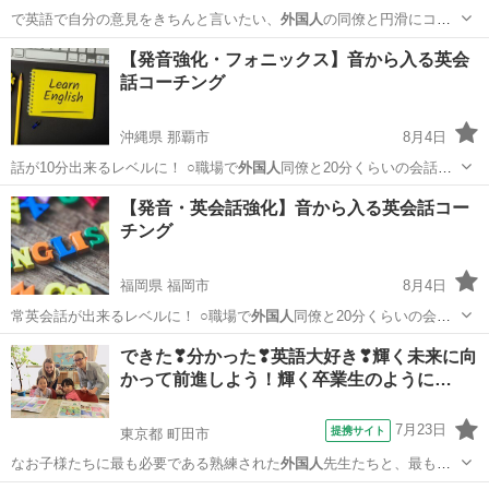
で英語で自分の意見をきちんと言いたい、
外国人
の同僚と円滑にコミ
ュニケーションをとり…
神奈川
横浜市
横浜駅
ビジネス英語
プレゼンテーション
【発音強化・フォニックス】音から入る英会
話コーチング
沖縄県 那覇市
8月4日
話が10分出来るレベルに！ ○職場で
外国人
同僚と20分くらいの会話が
出来るように…
沖縄
那覇市
英会話
コーチング
【発音・英会話強化】音から入る英会話コー
チング
福岡県 福岡市
8月4日
常英会話が出来るレベルに！ ○職場で
外国人
同僚と20分くらいの会話
が出来るように…
福岡
福岡市
英会話
コーチング
できた❣分かった❣英語大好き❣輝く未来に向
かって前進しよう！輝く卒業生のように…
7月23日
提携サイト
東京都 町田市
なお子様たちに最も必要である熟練された
外国人
先生たちと、最も優
れた教育メソッドを提…