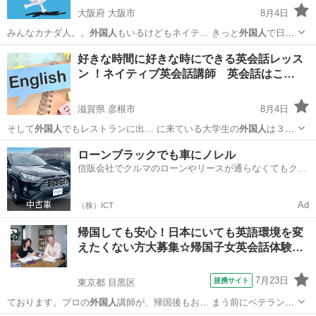
大阪府 大阪市
8月4日
みんなカナダ人。。
外国人
もいるけどもネイテ… きっと
外国人
で日本
語を話す人も…
大阪
大阪市
英語
アルファベット
好きな時間に好きな時にできる英会話レッス
ン ！ネイティブ英会話講師 英会話はこ…
滋賀県 彦根市
8月4日
そして
外国人
でもレストランに出… に来ている大学生の
外国人
は３カ
国語を話せて… ている。 無料で
外国人
と話せるアプリなど…
滋賀
彦根市
英会話
VML
ローンブラックでも車にノレル
信販会社でクルマのローンやリースが通らなくてもクル
マをご利用いただけるサービスがあります！
Ad
（株）ICT
帰国しても安心！日本にいても英語環境を変
えたくない方大募集☆帰国子女英会話体験…
7月23日
提携サイト
東京都 目黒区
ております。プロの
外国人
講師が、帰国後もお… まう前にベテランの