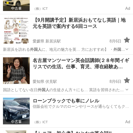
Ad
（株）ICT
【9月開講予定】新居浜おもてなし英語｜地
元を英語で案内する6回コース
愛媛県 新居浜駅
8月6日
新居浜を訪れる
外国人
に、地元の魅力を英… 方におすすめ】 ・
外国人
に新居浜を案内して…
愛媛
新居浜市
新居浜駅
英語
地元
名古屋マンツーマン英会話講師(２８年間イギ
リスでの生活。仕事、育児、滞在経験あ…
愛知県 伏見駅
8月6日
国語としてない在日
外国人
の生徒さん方々にも… 英語を習得されたい
外国人
の方も遠慮なくご連… 東京, 米国企業
外国人
日本支店長付秘
愛知
名古屋市
伏見駅
英会話
レッスン
ローンブラックでも車にノレル
書）…
信販会社でクルマのローンやリースが通らなくてもクル
マをご利用いただけるサービスがあります！
Ad
（株）ICT