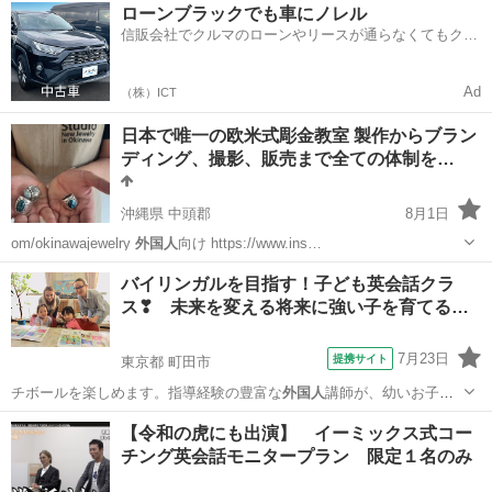
福岡
糸島市
筑前前原駅
英会話
技能検定
ローンブラックでも車にノレル
信販会社でクルマのローンやリースが通らなくてもクル
マをご利用いただけるサービスがあります！
Ad
（株）ICT
日本で唯一の欧米式彫金教室 製作からブラン
ディング、撮影、販売まで全ての体制を…
沖縄県 中頭郡
8月1日
om/okinawajewelry
外国人
向け https://www.ins…
沖縄
中頭郡
ジュエリー
Open
バイリンガルを目指す！子ども英会話クラ
ス❣ 未来を変える将来に強い子を育てる
成…
7月23日
提携サイト
東京都 町田市
チボールを楽しめます。指導経験の豊富な
外国人
講師が、幼いお子様
達を飽きさせることな…
東京
町田市
英会話
【令和の虎にも出演】 イーミックス式コー
チング英会話モニタープラン 限定１名のみ