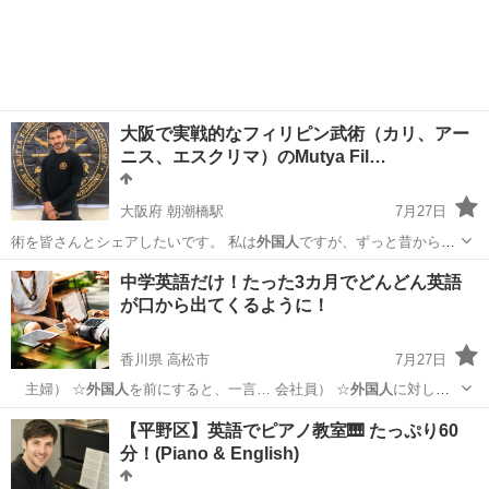
大阪で実戦的なフィリピン武術（カリ、アー
ニス、エスクリマ）のMutya Fil…
大阪府 朝潮橋駅
7月27日
術を皆さんとシェアしたいです。 私は
外国人
ですが、ずっと昔から日
本に住んでいます…
大阪
大阪市
朝潮橋駅
空手/他格闘技
カリ
中学英語だけ！たった3カ月でどんどん英語
が口から出てくるように！
香川県 高松市
7月27日
主婦） ☆
外国人
を前にすると、一言… 会社員） ☆
外国人
に対し
て、ブロック…
香川
高松市
英語
コーチング
【平野区】英語でピアノ教室🎹 たっぷり60
分！(Piano & English)