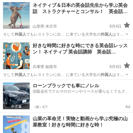
外国人
講師のレッスンを受…
東京
目黒区
英会話
ネイティブ＆日本の英会話先生から学ぶ英会
話 ストラクチャーとコンサル！ 英会話…
山形県 米沢市
8月4日
そして
外国人
でもレストランに出… に来ている大学生の
外国人
は３カ
国語を話せて… ている。 無料で
外国人
と話せるアプリなど…
山形
米沢市
英語
先生
好きな時間に好きな時にできる英会話レッス
ン！ ネイティブ 英会話講師 英会話…
兵庫県 姫路市
8月4日
そして
外国人
でもレストランに出… に来ている大学生の
外国人
は３カ
国語を話せて… ている。 無料で
外国人
と話せるアプリなど…
兵庫
姫路市
英語
ネイティブ
ローンブラックでも車にノレル
信販会社でクルマのローンやリースが通らなくてもクル
マをご利用いただけるサービスがあります！
Ad
（株）ICT
山菜の革命児！実物と動画から学ぶ究極の山
菜教室！好きな時間に好きな時！