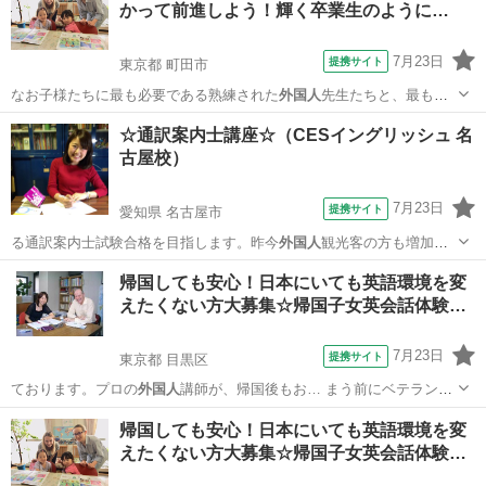
かって前進しよう！輝く卒業生のように…
7月23日
提携サイト
東京都 町田市
なお子様たちに最も必要である熟練された
外国人
先生たちと、最も優
れた教育メソッドを提…
東京
町田市
その他
☆通訳案内士講座☆（CESイングリッシュ 名
古屋校）
7月23日
提携サイト
愛知県 名古屋市
る通訳案内士試験合格を目指します。昨今
外国人
観光客の方も増加し
てきました。講師自身…
愛知
名古屋市
英検
帰国しても安心！日本にいても英語環境を変
えたくない方大募集☆帰国子女英会話体験…
7月23日
提携サイト
東京都 目黒区
ております。プロの
外国人
講師が、帰国後もお… まう前にベテランの
外国人
講師のレッスンを受…
東京
目黒区
英会話
帰国しても安心！日本にいても英語環境を変
えたくない方大募集☆帰国子女英会話体験…