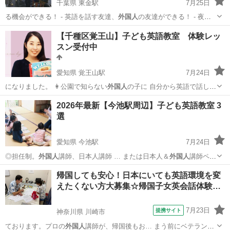
千葉県 東金駅
7月25日
る機会ができる！ - 英語を話す友達、
外国人
の友達ができる！ - 夜の
授業だから、…
千葉
東金市
東金駅
英会話
ネイティブスピーカー
【千種区覚王山】子ども英語教室 体験レッ
スン受付中
愛知県 覚王山駅
7月24日
になりました。 👩公園で知らない
外国人
の子に 自分から英語で話しか
けてまし…
愛知
名古屋市
覚王山駅
英会話
レッスン
2026年最新【今池駅周辺】子ども英語教室 3
選
愛知県 今池駅
7月24日
◎担任制。
外国人
講師、日本人講師 … または日本人＆
外国人
講師ペア
ティーチン…
愛知
名古屋市
今池駅
英会話
英語教室
帰国しても安心！日本にいても英語環境を変
えたくない方大募集☆帰国子女英会話体験…
7月23日
提携サイト
神奈川県 川崎市
ております。プロの
外国人
講師が、帰国後もお… まう前にベテランの