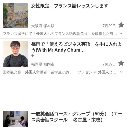
ら手を付ければい…
神奈川
横浜市
羽沢横浜国大駅
英語/基礎英語
女性限定 フランス語レッスンします
コーチング
大阪府 塚本駅
7月29日
フランス留学にて「
外国人
へのフランス語教諭免状」を取得した有
資…
大阪
大阪市
塚本駅
フランス語
レッスン
福岡で「使えるビジネス英語」を手に入れよ
う(With Mr Andy Chum…
福岡県 福岡市
7月29日
国際観光客・
外国人
労働者・留学生が急… ・プレゼン ✅
外国人
との
ミーティングや…
福岡
福岡市
TOEIC(R)テスト
TOEIC
一般英会話コース・グループ（50分）（エー
ス英会話スクール 名古屋・栄校）