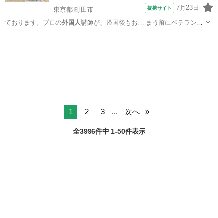
7月23日
提携サイト
東京都 町田市
ております。プロの
外国人
講師が、帰国後もお… まう前にベテランの
外国人
講師のレッスンを受…
東京
町田市
英会話
1
2
3
...
次へ
全3996件中 1-50件表示