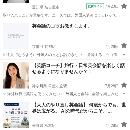
7月23日
提携サイト
愛知県 名古屋市
取り入れることが重要です。エースでは、
外国人
講師によるレッスン
を、少人数でお受けい…
愛知
名古屋市
英会話
英会話のコツお教えします。
京都府 京都駅
7月29日
の不足で思うように
外国人
の方とお話できない… 発音するコツ（僕は
外国人
の方から、Your…
京都
京都市
京都駅
英会話
外国人
【英語コーチ】旅行・日常英会話を楽しく話
せるようになりませんか？！
神奈川県 希望ヶ丘駅
7月28日
✅ 海外旅行で英語を使ってみたい ✅
外国人
と自然に会話を楽しみたい
✅ 教科書で…
神奈川
横浜市
希望ヶ丘駅
英会話
コーチ
【大人のやり直し英会話】 何歳からでも、世
界は広がる。 AIの時代だからこそ、…
長野県 松本駅
7月28日