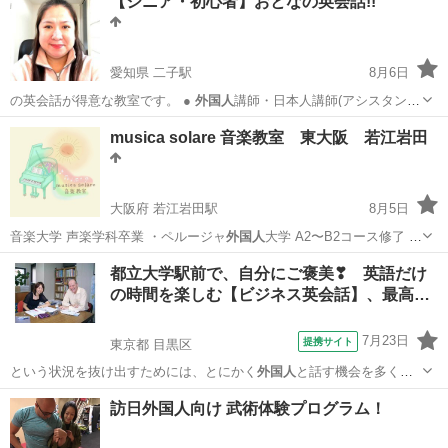
【シニア・初心者】おとなの英会話!!
愛知県 二子駅
8月6日
の英会話が得意な教室です。 ●
外国人
講師・日本人講師(アシスタント
として）…
愛知
一宮市
二子駅
英会話
musica solare 音楽教室 東大阪 若江岩田
大阪府 若江岩田駅
8月5日
音楽大学 声楽学科卒業 ・ペルージャ
外国人
大学 A2〜B2コース修了 ・
佛教大…
大阪
東大阪市
若江岩田駅
ピアノ
ピアノレッスン
都立大学駅前で、自分にご褒美❣ 英語だけ
の時間を楽しむ【ビジネス英会話】、最高…
7月23日
提携サイト
東京都 目黒区
という状況を抜け出すためには、とにかく
外国人
と話す機会を多く持
つこと、そして臆せず…
東京
目黒区
その他
訪日外国人向け 武術体験プログラム！