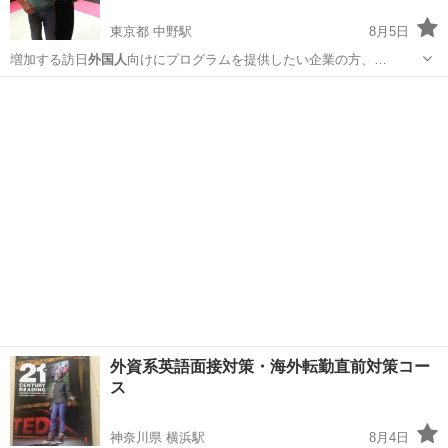
東京都 中野駅
8月5日
増加する訪日
外国人
向けにプログラムを提供したい企業の方、…
東京
中野区
中野駅
日本芸能
忍術
外資系英語面接対策・海外転勤直前対策コー
ス
神奈川県 横浜駅
8月4日