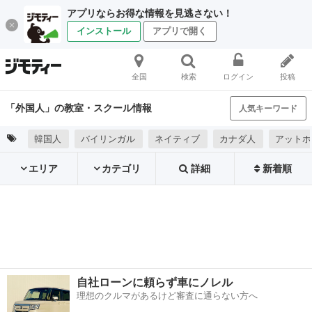
アプリならお得な情報を見逃さない！
インストール
アプリで開く
全国
検索
ログイン
投稿
「外国人」の教室・スクール情報
人気キーワード
韓国人
バイリンガル
ネイティブ
カナダ人
アットホ
エリア
カテゴリ
詳細
新着順
自社ローンに頼らず車にノレル
理想のクルマがあるけど審査に通らない方へ