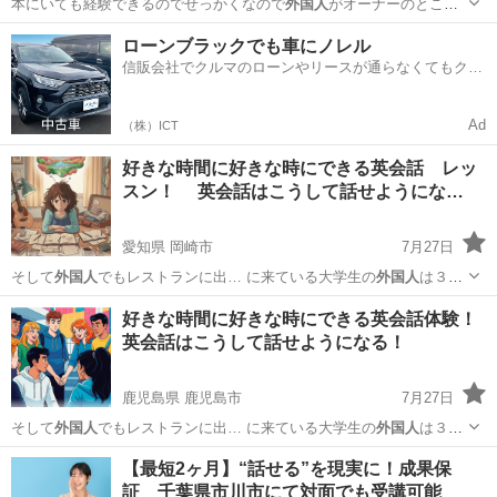
本にいても経験できるのでせっかくなので
外国人
がオーナーのところ
で働いて見たらどうで…
東京
目黒区
生活知識
お金
ローンブラックでも車にノレル
信販会社でクルマのローンやリースが通らなくてもクル
マをご利用いただけるサービスがあります！
Ad
（株）ICT
好きな時間に好きな時にできる英会話 レッ
スン！ 英会話はこうして話せようにな…
愛知県 岡崎市
7月27日
そして
外国人
でもレストランに出… に来ている大学生の
外国人
は３カ
国語を話せて… ている。 無料で
外国人
と話せるアプリなど…
愛知
岡崎市
英会話
ネイティブ
好きな時間に好きな時にできる英会話体験！
英会話はこうして話せようになる！
鹿児島県 鹿児島市
7月27日
そして
外国人
でもレストランに出… に来ている大学生の
外国人
は３カ
国語を話せて… ている。 無料で
外国人
と話せるアプリなど…
鹿児島
鹿児島市
英語
ネイティブ
【最短2ヶ月】“話せる”を現実に！成果保
証 千葉県市川市にて対面でも受講可能