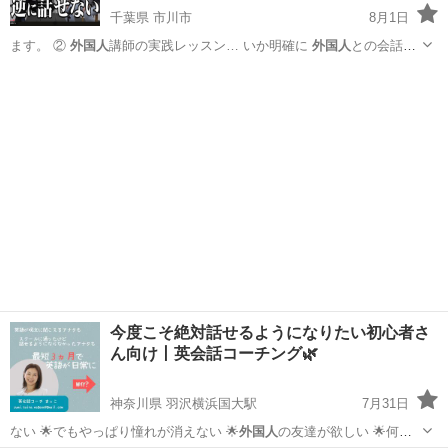
千葉県 市川市
8月1日
ます。 ②
外国人
講師の実践レッスン… いか明確に
外国人
との会話が
「怖い」… ンツーマン英会話#
外国人
講師レッスン#日本…
千葉
市川市
英会話
コーチング
今度こそ絶対話せるようになりたい初心者さ
ん向け丨英会話コーチング🌿
神奈川県 羽沢横浜国大駅
7月31日
ない 🌟でもやっぱり憧れが消えない 🌟
外国人
の友達が欲しい 🌟何か