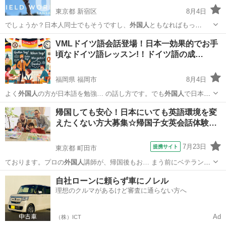
東京都 新宿区
8月4日
でしょうか？日本人同士でもそうですし、
外国人
ともなればもっ
と。。 そうなると…
東京
新宿区
生活知識
山菜
VMLドイツ語会話登場！日本一効果的でお手
頃なドイツ語レッスン!！ドイツ語の成…
福岡県 福岡市
8月4日
よく
外国人
の方が日本語を勉強… の話し方です。でも
外国人
で日本語
を上手に話… りますがそのことも
外国人
は学ばなくてはいけ…
福岡
福岡市
その他語学
VML
帰国しても安心！日本にいても英語環境を変
えたくない方大募集☆帰国子女英会話体験…
7月23日
提携サイト
東京都 町田市
ております。プロの
外国人
講師が、帰国後もお… まう前にベテランの
外国人
講師のレッスンを受…
東京
町田市
英会話
自社ローンに頼らず車にノレル
理想のクルマがあるけど審査に通らない方へ
Ad
（株）ICT