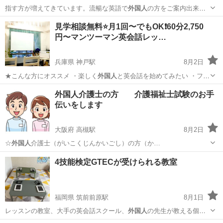
指す方が増えてきています。流暢な英語で
外国人
の方をご案内出来た
らやりがいもひとしお…
愛知
名古屋市
英検
見学相談無料⭐️月1回〜でもOK❗️60分2,750
円〜マンツーマン英会話レッ…
兵庫県 神戸駅
8月2日
★こんな方にオススメ ・楽しく
外国人
と英会話を始めてみたい ・フィ
リピン…
兵庫
神戸市
神戸駅
英会話
フィリピン
外国人介護士の方 介護福祉士試験のお手
伝いをします
大阪府 高槻駅
8月2日
☆
外国人
介護士（がいこくじんかいごし）の方（か…
大阪
高槻市
高槻駅
家庭教師
手伝い
4技能検定GTECが受けられる教室
福岡県 筑前前原駅
8月1日
レッスンの教室、大手の英会話スクール、
外国人
の先生が教える個人
教室など、本当に選択…