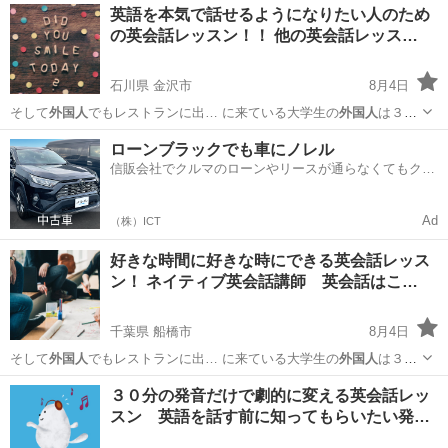
東京
町田市
その他
英語を本気で話せるようになりたい人のため
の英会話レッスン！！ 他の英会話レッス…
石川県 金沢市
8月4日
そして
外国人
でもレストランに出… に来ている大学生の
外国人
は３カ
国語を話せて… ている。 無料で
外国人
と話せるアプリなど…
石川
金沢市
英語
ネイティブ
ローンブラックでも車にノレル
信販会社でクルマのローンやリースが通らなくてもクル
マをご利用いただけるサービスがあります！
Ad
（株）ICT
好きな時間に好きな時にできる英会話レッス
ン！ ネイティブ英会話講師 英会話はこ…
千葉県 船橋市
8月4日
そして
外国人
でもレストランに出… に来ている大学生の
外国人
は３カ
国語を話せて… ている。 無料で
外国人
と話せるアプリなど…
千葉
船橋市
英語
敬語
３０分の発音だけで劇的に変える英会話レッ
スン 英語を話す前に知ってもらいたい発…