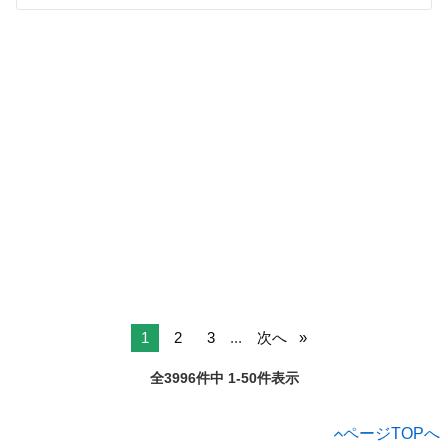
1
2
3
...
次へ
全3996件中 1-50件表示
ページTOPへ