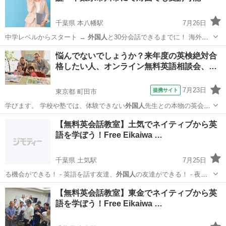
千葉県 本八幡駅
7月26日
中学レベルからスタート →
外国人
と30分会話できるまでに！ 海外在
住…
千葉
市川市
本八幡駅
英会話
コーチング
悩んでないでしょうか？来年度の英検絶対合
格したい人、オンライン無料英語相談会、…
7月23日
提携サイト
東京都 町田市
学びます。 学校や塾では、体験できない
外国人
先生との本物の英会話
の楽しさを体験する…
東京
町田市
その他
【無料英会話教室】土気でネイティブから英
語を学ぼう！Free Eikaiwa …
千葉県 土気駅
7月25日
る機会ができる！ - 英語を話す友達、
外国人
の友達ができる！ - 夜の
授業だから、…
千葉
千葉市
土気駅
英語
ネイティブスピーカー
【無料英会話教室】東金でネイティブから英
語を学ぼう！Free Eikaiwa …