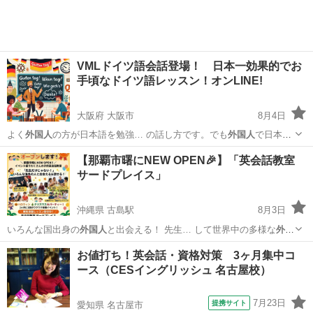
VMLドイツ語会話登場！ 日本一効果的でお
手頃なドイツ語レッスン！オンLINE!
大阪府 大阪市
8月4日
よく
外国人
の方が日本語を勉強… の話し方です。でも
外国人
で日本語
を上手に話… りますがそのことも
外国人
は学ばなくてはいけ…
大阪
大阪市
その他語学
VML
【那覇市曙にNEW OPEN🎉】「英会話教室
サードプレイス」
沖縄県 古島駅
8月3日
いろんな国出身の
外国人
と出会える！ 先生… して世界中の多様な
外国
人
ゲストと触れ合えま…
沖縄
那覇市
古島駅
英会話
お値打ち！英会話・資格対策 3ヶ月集中コ
ース（CESイングリッシュ 名古屋校）
7月23日
提携サイト
愛知県 名古屋市