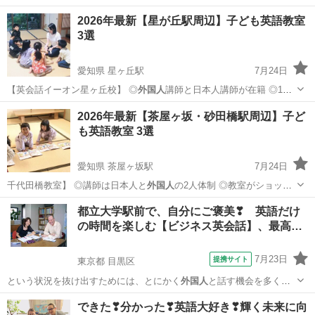
外国人
講師のレッスンを受…
神奈川
川崎市
英会話
2026年最新【星が丘駅周辺】子ども英語教室
3選
愛知県 星ヶ丘駅
7月24日
【英会話イーオン星ヶ丘校】 ◎
外国人
講師と日本人講師が在籍 ◎1歳
の…
愛知
名古屋市
星ヶ丘駅
英会話
英語教室
2026年最新【茶屋ヶ坂・砂田橋駅周辺】子ど
も英語教室 3選
愛知県 茶屋ヶ坂駅
7月24日
千代田橋教室】 ◎講師は日本人と
外国人
の2人体制 ◎教室がショッピ
ング…
愛知
名古屋市
茶屋ヶ坂駅
英会話
英語教室
都立大学駅前で、自分にご褒美❣ 英語だけ
の時間を楽しむ【ビジネス英会話】、最高…
7月23日
提携サイト
東京都 目黒区
という状況を抜け出すためには、とにかく
外国人
と話す機会を多く持
つこと、そして臆せず…
東京
目黒区
その他
できた❣分かった❣英語大好き❣輝く未来に向