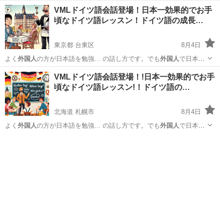
VMLドイツ語会話登場！日本一効果的でお手
頃なドイツ語レッスン！ドイツ語の成長…
東京都 台東区
8月4日
よく
外国人
の方が日本語を勉強… の話し方です。でも
外国人
で日本語
を上手に話… りますがそのことも
外国人
は学ばなくてはいけ…
東京
台東区
その他語学
VML
VMLドイツ語会話登場！!日本一効果的でお手
頃なドイツ語レッスン!！ドイツ語の…
北海道 札幌市
8月4日
よく
外国人
の方が日本語を勉強… の話し方です。でも
外国人
で日本語
を上手に話… りますがそのことも
外国人
は学ばなくてはいけ…
北海道
札幌市
その他語学
VML