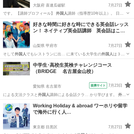
大阪府 喜連瓜破駅
7月27日
です。 【講師プロフィール】
外国人
講師（指導歴10年以上）。 日本
語も…
大阪
大阪市
喜連瓜破駅
ピアノ
Lessons
好きな時間に好きな時にできる英会話レッス
ン！ ネイティブ英会話講師 英会話はこ…
山梨県 甲府市
7月27日
そして
外国人
でもレストランに出… に来ている大学生の
外国人
は３カ
国語を話せて… ている。 無料で
外国人
と話せるアプリなど…
山梨
甲府市
英語
中学生･高校生英検チャレンジコース
（BRIDGE 名古屋金山校）
7月23日
提携サイト
愛知県 名古屋市
による文法クラスと
外国人
講師による会話クラ… かり学びます。
外国
人
講師による会話クラ…
愛知
名古屋市
英検
Working Holiday & abroad ワーホリや留学
で海外に行く人…
東京都 目黒区
7月27日