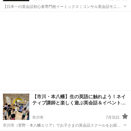
【日本一の英会話初心者専門校イーミックス｜コンサル英会話モニタ
ープランのご案内】 創立２０年の信頼と実績 TOEICや英検にも効果
千葉
市川市
英会話
コーチング
がある初心者専門校メソッドです。 あと１名になりました。 イーミッ
クスは...
【市川・本八幡】生の英語に触れよう！ネイ
ティブ講師と楽しく遊ぶ英会話＆イベント…
市川市
7月31日
市川市（菅野・本八幡エリア）でお子さまの英会話スクールをお探し