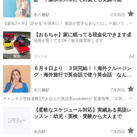
２級 通学す...
本八幡駅
7月26日
【最短2ヶ月】“話せる”を現実に！ 英語が苦手なあなたにこそ届いてほ
しい――医師監修・初心者特化の英語コーチング ＼他社の3分の1の料
千葉
市川市
本八幡駅
英会話
コーチング
【おもちゃ】家に眠ってる現金化できます💰
金でプロの個別サポート／ 月謝制だから安心！短期集中型のコーチン
状態が悪くてもOK！最大限買取します
グで、 ...
Ad
プリフラ
６月４日より ３回完結！！海外クルージン
グ・海外旅行で英会話で使う英会話 なん…
本八幡駅
7月26日
チャンネル登録者数1万人以上の英語系youtuberが 直接指導。 ２回完
結で海外クルージング・英会話で使う英会話というものを期間限定で
千葉
市川市
本八幡駅
英語
海外
​【柔軟なスケジュール対応】実績ある英語レ
行います。 午後８時から行います。 ６月４日水曜日20時 ６...
ッスン：幼児・英検・受験から大人まで
永田駅
7月25日