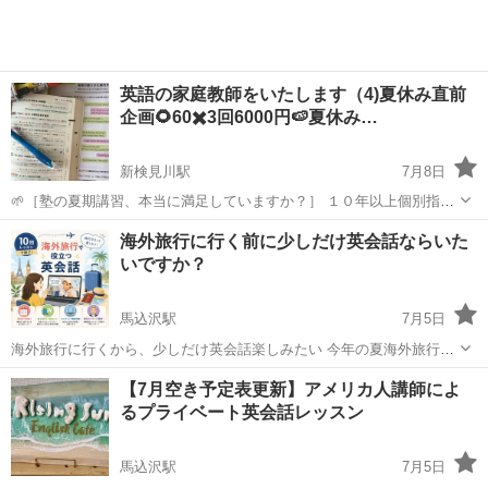
英語の家庭教師をいたします（4)夏休み直前
企画🌻60✖️3回6000円🍉夏休み…
新検見川駅
7月8日
🌱［塾の夏期講習、本当に満足していますか？］ １０年以上個別指導
塾の現場でも沢山の生徒さんに出会ってきました。 夏休みは英語力を
千葉
千葉市
新検見川駅
英語
夏休み
海外旅行に行く前に少しだけ英会話ならいた
大きく伸ばせる重要な期間です。 その経験から感じるのは講習期間は
いですか？
決められたテキストを進める...
馬込沢駅
7月5日
海外旅行に行くから、少しだけ英会話楽しみたい 今年の夏海外旅行に
いくけど、もう間に合わないかな？ 今度海外いくけど、それまでに日
千葉
鎌ケ谷市
馬込沢駅
旅行英語
海外旅行
【7月空き予定表更新】アメリカ人講師によ
常会話は少し話せるようになりたい。 グループや教材使わず、自分の
るプライベート英会話レッスン
レベルと目的にあったレッス...
馬込沢駅
7月5日