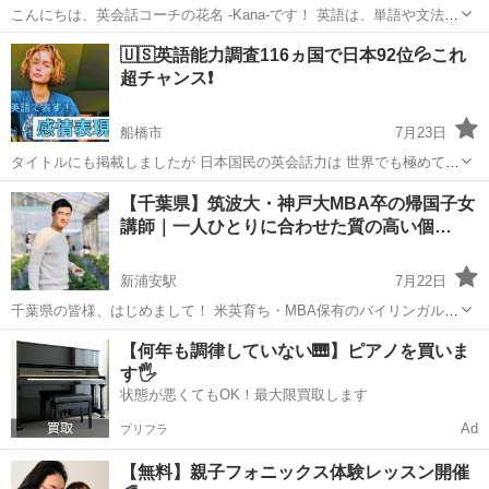
こんにちは、英会話コーチの花名 -Kana-です！ 英語は、単語や文法だ
けでは話せるようになりません。 実は、「発音」が身につくと… ✨
千葉
船橋市
英語
🇺🇸英語能力調査116ヵ国で日本92位💦これ
英語が聞き取りやすくなる ✨ 英語を読む力が育つ ✨ 自...
超チャンス❗️
船橋市
7月23日
タイトルにも掲載しましたが 日本国民の英会話力は 世界でも極めて低
いです🔥 ちなみに 日本の前後の順位は 🇦🇫アフガニスタン🇦🇫 🇭🇹
千葉
船橋市
英会話
レッスン
【千葉県】筑波大・神戸大MBA卒の帰国子女
ハイチ🇭🇹など 治安が極めて悪い国と 同じレベルと言う...
講師｜一人ひとりに合わせた質の高い個…
新浦安駅
7月22日
千葉県の皆様、はじめまして！ 米英育ち・MBA保有のバイリンガル講
師が、日常英会話から英検・TOEIC対策、アメリカンアクセントの発
千葉
浦安市
新浦安駅
英語
プロフィール
【何年も調律していない🎹】ピアノを買いま
音矯正まで、お子様（5歳〜）から大人の方までご要望に合わせて上質
す🖐️
なマンツーマンレッスン...
状態が悪くてもOK！最大限買取します
Ad
プリフラ
【無料】親子フォニックス体験レッスン開催