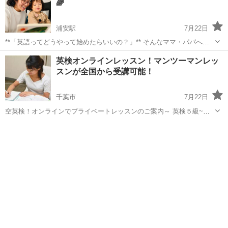
🌈
浦安駅
7月22日
**「英語ってどうやって始めたらいいの？」** そんなママ・パパへ😊
お子さんが英語を好きになる第一歩を、親子で一緒に体験してみませ
千葉
木更津市
浦安駅
英会話
親子
英検オンラインレッスン！マンツーマンレッ
んか？ 今回、**45分間の無料フォニックス体験レッスン**を開催...
スンが全国から受講可能！
千葉市
7月22日
空英検！オンラインでプライベートレッスンのご案内～ 英検５級~準
１級まで 主なレッスン（自学自習の習慣化を目指しましょう） ・単語
千葉
千葉市
英検
1級
の暗記 ・音読 ・基礎基本の習得 ・問題演習 初回、２５分体験...