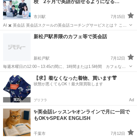
校 2ヶ月で英語が話せるようになる…
本人の大切な個性が生きるようなア...
市川駅
7月15日
AI ✖️ 英会話 英会話スクールの英会話コーチングサービスとは？ この
ような方におすすめです。 ・数ヶ月後に海外赴任で海外に行かないと
千葉
市川市
市川駅
英語
コーチング
新松戸駅界隈のカフェ等で英会話
いけない ・海外旅行前に集中していきたい ・海外留学やワーキングホ
リデーに行...
新松戸駅
7月12日
毎週木曜日の12:00～13:45の間に、1時間または1.5時間 カフェなど
で英会話を習いたい方いらっしゃいますか？ こちらは千葉にて英会話
千葉
松戸市
新松戸駅
英語
プライベートレッスン
【求】着なくなった着物、買います👘
教室を経営している アメリカのネイティブ教師です。毎週木曜日に
状態が悪くてもOK！最大限買取します
プライベートレッスン...
Ad
プリフラ
✨英会話レッスン✨オンラインで月に一回で
もOK✨SPEAK ENGLISH
千葉市
7月12日