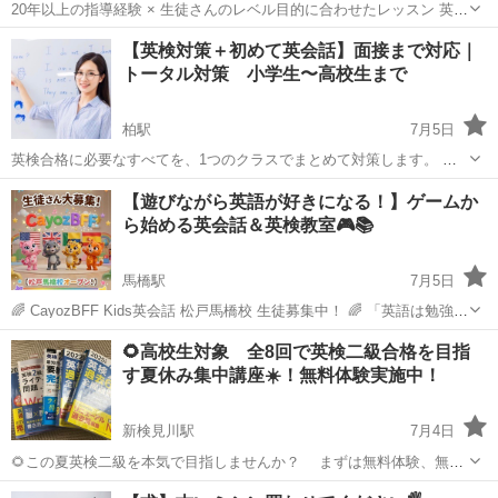
20年以上の指導経験 × 生徒さんのレベル目的に合わせたレッスン 英会
話を始めたいけれど、 「スクールの固定スケジュールが合わない」
千葉
鎌ケ谷市
馬込沢駅
英会話
レッスン
【英検対策＋初めて英会話】面接まで対応｜
「グループだと気後れしてしまう」 「そんなに高いレッスン費用は出
トータル対策 小学生〜高校生まで
せない」 そんな...
柏駅
7月5日
英検合格に必要なすべてを、1つのクラスでまとめて対策します。 筆
記・リスニングだけでなく、二次試験（面接）までしっかり対応。英
千葉
柏市
柏駅
英会話
1級
【遊びながら英語が好きになる！】ゲームか
会話を取り入れながら、「使える英語力」と「試験で点を取る力」を
ら始める英会話＆英検教室🎮📚
同時に伸ばしていきます。 ...
馬橋駅
7月5日
🌈 CayozBFF Kids英会話 松戸馬橋校 生徒募集中！ 🌈 「英語は勉強」
ではなく、 まずは ゲームやアクティビティを通して英語を好きになる
千葉
松戸市
馬橋駅
英会話
1級
🌻高校生対象 全8回で英検二級合格を目指
こと を大切にしています😊 🎲 Step1 英語ゲームや会話を楽しみな
す夏休み集中講座☀️！無料体験実施中！
が...
新検見川駅
7月4日
🌻この夏英検二級を本気で目指しませんか？ まずは無料体験、無料
相談から❣️ お気軽にお問い合わせください。 この夏の英検二級対
千葉
千葉市
新検見川駅
英検
ライティング