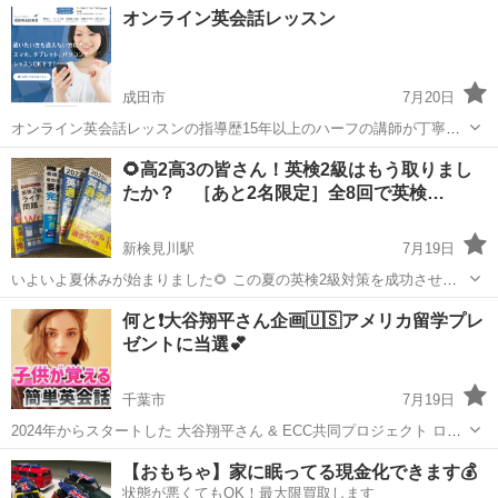
千葉
千葉市
英検
オンライン
オンライン英会話レッスン
よく指導します。 現在は小学3年生から社会人までが在籍。 全国から
老若男女問わず頑張...
成田市
7月20日
オンライン英会話レッスンの指導歴15年以上のハーフの講師が丁寧に
指導いたします。 文法ばかりの英語ではなく、テキストを使わず英会
千葉
成田市
英会話
英会話レッスン
🌻高2高3の皆さん！英検2級はもう取りまし
話中心のレッスンを受けてみませんか？学校や塾ではできない英会話
たか？ ［あと2名限定］全8回で英検…
が学べます。 スマホ、タブレッ...
新検見川駅
7月19日
いよいよ夏休みが始まりました🌻 この夏の英検2級対策を成功させる
ことが志望大学合格の大きな一歩🈴になります！ 長年個別指導、家庭
千葉
千葉市
新検見川駅
英語
ライティング
何と❗️大谷翔平さん企画🇺🇸アメリカ留学プレ
教師として英語指導をしてきましたが、近年特に大学受検において英
ゼントに当選💕
検2級をとっておくことが必須に...
千葉市
7月19日
2024年からスタートした 大谷翔平さん & ECC共同プロジェクト ロサ
ンゼルス留学プレゼント企画に 当スクール 英会話マンツーマン
千葉
千葉市
英会話
レッスン
【おもちゃ】家に眠ってる現金化できます💰
MOIZA 【モイザ】の生徒様が 2025年度プランに当選しました㊗️ 応募
状態が悪くてもOK！最大限買取します
2万...