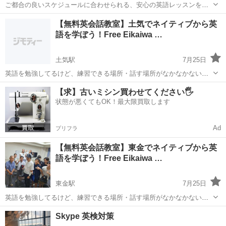
ご都合の良いスケジュールに合わせられる、安心の英語レッスンを探
していませんか？ 幼児から大人まで多くの指導実績があり、一人ひと
千葉
大網白里市
永田駅
英語
幼児
【無料英会話教室】土気でネイティブから英
りの目標に合わせた、柔軟でオーダーメイドのレッスンをご提供して
語を学ぼう！Free Eikaiwa …
います。 ​確かな実績:...
土気駅
7月25日
英語を勉強してるけど、練習できる場所・話す場所がなかなかない…
英会話教室は値段が高そうだし、なかなか勇気がでない… 私たちはキ
千葉
千葉市
土気駅
英語
ネイティブスピーカー
【求】古いミシン買わせてください🖐️
リスト教のボランティアとして、毎週無料で英会話教室を開催してい
状態が悪くてもOK！最大限買取します
ます！ ネイティブスピーカーと...
Ad
プリフラ
【無料英会話教室】東金でネイティブから英
語を学ぼう！Free Eikaiwa …
東金駅
7月25日
英語を勉強してるけど、練習できる場所・話す場所がなかなかない…
英会話教室は値段が高そうだし、なかなか勇気がでない… 私たちはキ
千葉
東金市
東金駅
英会話
ネイティブスピーカー
Skype 英検対策
リスト教のボランティアとして、毎週無料で英会話教室を開催してい