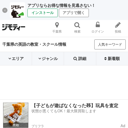
アプリならお得な情報を見逃さない！
インストール
アプリで開く
千葉県
検索
ログイン
投稿
千葉県の英語の教室・スクール情報
人気キーワード
エリア
ジャンル
詳細
新着順
【子どもが遊ばなくなった🧸】玩具を査定
状態が悪くてもOK！最大限買取します
Ad
プリフラ