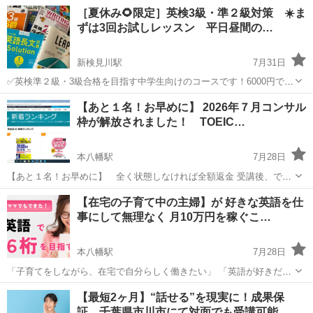
の保護者の皆さま！✨ 「勉強させられている」と感じさせず、楽しく
千葉
市川市
英語
ネイティブ
［夏休み🌻限定］英検3級・準２級対策 ☀️ま
自然に英語を身につけてほしい… 当スクールは、そんな思いに応える
ずは3回お試しレッスン 平日昼間の…
【体験・実践重視】の英会話...
新検見川駅
7月31日
✅英検準２級・3級合格を目指す中学生向けのコースです！6000円で3
回60分授業を体験できます。 🍀前回募集した【英検2級8回コース】を
千葉
千葉市
新検見川駅
英語
ライティング
【あと１名！お早めに】 2026年７月コンサル
ご検討中の方^_^今回の夏休み昼間限定で、【3回お試し6000円】から
枠が解放されました！ TOEIC…
受講していただけ...
本八幡駅
7月28日
【あと１名！お早めに】 全く状態しなければ全額返金 受講後、でき
るようになってなければできるまで無料で サポートします。(条件あ
千葉
市川市
本八幡駅
その他
コンサル
【在宅の子育て中の主婦】が 好きな英語を仕
り) 2026年７月コンサル枠が解放されました！ 【月々の分割払い可
事にして無理なく 月10万円を稼ぐこ…
能になりました】 ...
本八幡駅
7月28日
「子育てをしながら、在宅で自分らしく働きたい」 「英語が好きだけ
ど、仕事にする方法がわからない」 ——そんな主婦の方にぴったりの
千葉
市川市
本八幡駅
英語
主婦
【最短2ヶ月】“話せる”を現実に！成果保
【在宅英語ワーク講座】がスタートしました。 パワーコンサル英会話
証 千葉県市川市にて対面でも受講可能