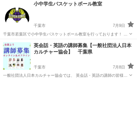
千葉
市川市
TOEIC(R)テスト
IELTS
小中学生バスケットボール教室
TOEFL、IELTSといった英語資格試験のスコアアップに直結する、 ...
千葉市
7月9日
千葉市若葉区で小中学生バスケットボール教室を行っております！ 月
曜日19時～20時30分 中学生 男女 在籍 女子2年1名 女子1年1名 水曜
千葉
千葉市
英語
ミニバス
英会話・英語の講師募集【一般社団法人日本
日、木曜日18時～20時小学生男女 在籍 小5男子1名 小4男子1名 小4...
カルチャー協会】 千葉県
千葉市
7月8日
一般社団法人日本カルチャー協会では、 英会話・英語の講師の皆様を
募集をしております。 （英会話・英語・ビジネス英語・旅行英語・英
千葉
千葉市
英会話
カルチャー
検・TOEIC・TOFULなど） ◆講師の活動は、オンラインでもオフライ
ン（全国50教...