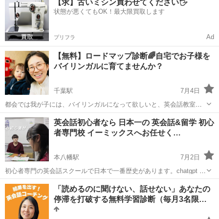
【求】古いミシン買わせてください🖐️
策を成功させることが、志望校🈴合格の大きな一歩になります！ 長年
状態が悪くてもOK！最大限買取します
個別指導塾、家庭教...
Ad
プリフラ
【無料】ロードマップ診断🌈自宅でお子様を
バイリンガルに育てませんか？
千葉駅
7月4日
都会では我が子には、バイリンガルになって欲しいと、英会話教室や
バイリンガル幼稚園・保育園に活かせているご家庭が増えています。
千葉
千葉市
千葉駅
英会話
ママ
英会話初心者なら 日本一の 英会話&留学 初心
－我が子に英語を学ばせたい！でも何から始めてよいのかわからな
者専門校 イーミックスへお任せく…
い。 そんなママ・パパにぴ...
本八幡駅
7月2日
初心者専門の英会話スクールで日本で一番歴史があります。chatgpt 調
べ ２０２6年7月 なぜ日本人が英語が話せないのか？そしてどうした
千葉
市川市
本八幡駅
英語
難関大学
「読めるのに聞けない、話せない」あなたの
ら いいかがわかる非常識な英会話習得法2.0 2時間ほどの動画 や 医...
停滞を打破する無料学習診断（毎月3名限…