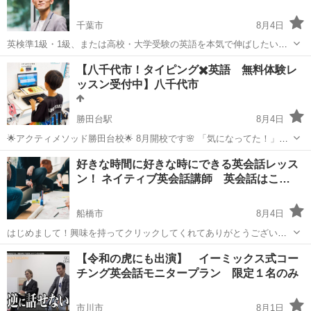
千葉市
8月4日
英検準1級・1級、または高校・大学受験の英語を本気で伸ばしたい方
へ。 帰国子女としてNYで育ち、英語はネイティブレベル。個別指導塾
千葉
千葉市
英会話
1級
【八千代市！タイピング✖️英語 無料体験レ
での指導経験と英語ディベートのバックグラウンドを活かし、読む・
ッスン受付中】八千代市
書く・話すを総合的に鍛えま...
勝田台駅
8月4日
🌟アクティメソッド勝田台校🌟 8月開校です🌸 「気になってた！」
「ちょっとやってみたい！」 そんな方にぴったりの体験会を8月も開
千葉
八千代市
勝田台駅
英語/基礎英語
好きな時間に好きな時にできる英会話レッス
催します😊 ぜひ一度ご参加ください💫 初めての方も大歓迎✨ 楽しく
ン！ ネイティブ英会話講師 英会話はこ…
タッチタイピング
体験できる内容になっ...
船橋市
8月4日
はじめまして！興味を持ってクリックしてくれてありがとうございま
す。 長文で長くなりますが、読むだけで英会話を学ぶポイントになっ
千葉
船橋市
英語
敬語
【令和の虎にも出演】 イーミックス式コー
てもらえたら嬉しいと思います。 より多くの人に英会話や言語の仕組
チング英会話モニタープラン 限定１名のみ
みを私なりの解釈で伝わ...
市川市
8月1日