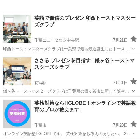
英語で自信のプレゼン 印西トーストマスター
ズクラブ
千葉ニュータウン中央駅
7月21日
印西トーストマスターズクラブは千葉県で最も最近誕生したトースト
マスターズクラブです。 スピーチを行う例会を通じたクラブメンバー
千葉
印西市
千葉ニュータウン中央駅
ビジネス英語
ささる プレゼンを目指す - 鎌ヶ谷トーストマ
の成長を実現しています。あなたのこのような↓↓↓能力発揮に役立ちま
スターズクラブ
クラブ
す。 ◆ 身振り手振りを用い...
初富駅
7月21日
鎌ヶ谷トーストマスターズクラブは千葉県の鎌ヶ谷市に新しく誕生す
るトーストマスターズクラブです。スピーチを行う例会を通じたクラ
千葉
鎌ケ谷市
初富駅
ビジネス英語
クラブ
英検対策ならHGLOBE！オンラインで英語教
ブメンバーの成長を実現しています。あなたのこのような↓↓↓能力発揮
育のプロが教えます！
に役立ちます。 ◆ 身振り手振り...
千葉市
7月20日
オンライン英語塾HGLOBEです。 英検対策をお考えのあなたへ。 25
年の指導実績で合格者は数千人。 5級から準1級まで、4技能バランス