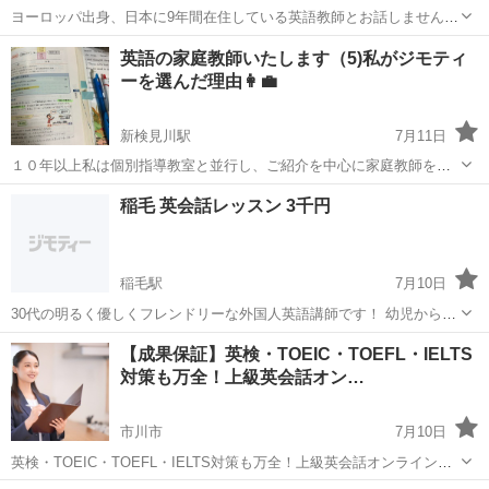
ヨーロッパ出身、日本に9年間在住している英語教師とお話しません
か。 🔔 英会話学校および公立学校での 5年間の教育経験 ⚜️ イギリス
千葉
千葉市
英語
フォニックス
英語の家庭教師いたします（5)私がジモティ
の大学卒業者 🔰 名古屋外国語大学交換留学プログラム1年 🥇 TOKYO-
ーを選んだ理由👩‍💼
2020 ...
新検見川駅
7月11日
１０年以上私は個別指導教室と並行し、ご紹介を中心に家庭教師を続
けてきました。 今回、もう一度新しいご縁🫶を広げるために選んだの
千葉
千葉市
新検見川駅
英語
地元
稲毛 英会話レッスン 3千円
が地域に根ざした掲示版［ジモティー］です🍀 仲介会社を通さず、ご
家庭と直接つながる🤝事で、費...
稲毛駅
7月10日
30代の明るく優しくフレンドリーな外国人英語講師です！ 幼児からシ
ニア、初心者からビジネスパーソンまで、一人ひとりに合わせた「楽
千葉
千葉市
稲毛駅
英会話
英会話レッスン
【成果保証】英検・TOEIC・TOEFL・IELTS
しく学べるレッスン」をご提供します♪ ​国立大学やインターナショナ
対策も万全！上級英会話オン…
ルスクールでの指導経験をはじめ...
市川市
7月10日
英検・TOEIC・TOEFL・IELTS対策も万全！上級英会話オンライン講
座がスタート！ 英語力を本気で高めたいあなたへ。 英検やTOEIC、