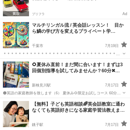
Ad
プリフラ
マルチリンガル流 / 英会話レッスン！ 目か
ら鱗の学び方を変えるプライベート学…
千葉市
7月19日
＊＊＊＊＊＊＊＊＊＊＊＊＊＊＊＊＊＊＊＊＊＊＊＊＊＊＊＊＊＊＊
＊＊ 読むだけでも英語の学び方のポイントになってもらえたら嬉しい
千葉
千葉市
英語
ネイティブ
🌻夏休み直前！まだ間に合います！まずは3
です！ ＊＊＊＊＊＊＊＊＊＊＊＊＊＊＊＊＊＊＊＊＊＊＊＊＊＊＊＊
回個別指導を試してみませんか？60分✖…
＊＊＊＊＊ 英語を話せる...
新検見川駅
7月17日
🟠英語の家庭教師を致します（6） 夏休み🌻限定お試しコース 60分✖️3
回 1回2000円 （全3回 合計6000円） いよいよ夏休み本番をむかえ
千葉
千葉市
新検見川駅
英語
夏休み
【無料】子ども英語相談🌈英会話教室に通わ
ます。 夏休みの学習計画はもうお決まりですか？ 塾の夏期講習に通
なくても英語好きになる家庭学習法教えま…
わ...
銚子駅
7月17日