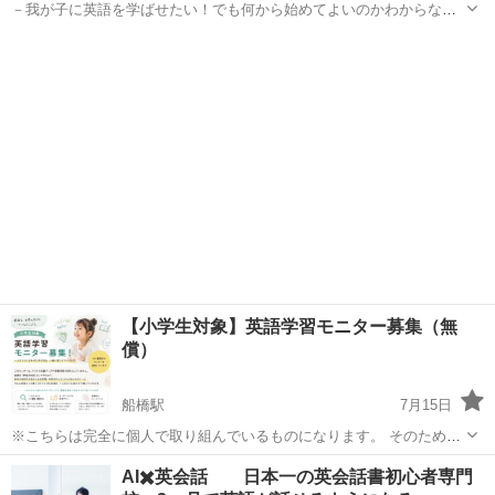
－我が子に英語を学ばせたい！でも何から始めてよいのかわからな
い。 そんなママ・パパにぴったりな、自宅でできる英語楽習（学習）
千葉
千葉市
銚子駅
英会話
ママ
法をお伝えします。 こんなお悩みありませんか？ ✓ 英語を学ばせた
いけど、何から始めれ...
【小学生対象】英語学習モニター募集（無
償）
船橋駅
7月15日
※こちらは完全に個人で取り組んでいるものになります。 そのため、
多々至らぬ点はあるかと思いますが、 個人だからこそ、会社のやり方
千葉
船橋市
船橋駅
その他
子ども
AI✖️英会話 日本一の英会話書初心者専門
やルールに捉われず 『世界でたった1人のあなたのお子様』に対して