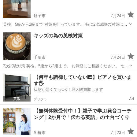
ます！ ネイティブスピーカーと...
銚子市
7月24日
英検 5級から2級まで 対策を行っています。 特に2次試験の対策は1
人では練習が練習が 難しいとのお声が多いことから、 一次は合格しま
千葉
銚子市
英検
マンツーマン
キッズの為の英検対策
したとご連絡、ご相談をされています！ まずはお問い合わせだけでも
頂ければと思います...
千葉市
7月24日
2次試験対策 英検、5級から2級まで。 お気軽にご相談ください。 七月
八月 夏期講習！ お試し！数回。短期でも受付中 対象 女性 学生
千葉
千葉市
英検
【何年も調律していない🎹】ピアノを買いま
様 お子様
す🖐️
状態が悪くてもOK！最大限買取します
Ad
プリフラ
【無料体験受付中！】親子で学ぶ発音コーチ
ング｜2か月で「伝わる英語」の土台づくり
船橋市
7月23日