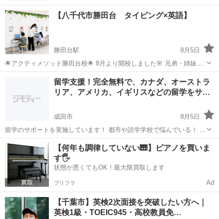
【八千代市勝田台 タイピング×英語】
勝田台駅
8月5日
🌟アクティメソッド勝田台校🌟 8月より開校しました🌸 兄弟・姉妹で
一緒の時間に通えるのも アクティメソッドの魅力✨ 「学年が違うから
千葉
八千代市
勝田台駅
英語/基礎英語
タイピング
留学支援！完全無料で、カナダ、オーストラ
時間が合わない…」 「送迎が何度もあって大変…」 そんなご家庭にも
リア、アメリカ、イギリスなどの留学をサ…
嬉しいポイント💡 ...
成田市
8月5日
留学のサポートを実施しています！ 都市や語学学校で悩んでいる！ 現
地の住まいやホームステイ先を探している！ そもそも留学が漠然とし
千葉
成田市
その他
【何年も調律していない🎹】ピアノを買いま
てて、何を考えたら良いかわからない！ そんな方は是非お気軽にご相
す🖐️
談ください(^ ^) ...
状態が悪くてもOK！最大限買取します
Ad
プリフラ
【千葉市】英検2次面接を突破したい方へ｜
英検1級・TOEIC945・高校教員免…