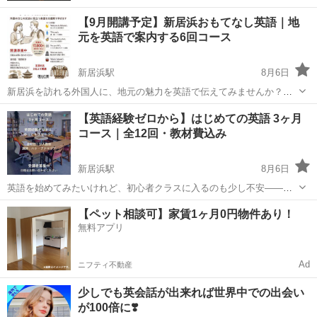
【9月開講予定】新居浜おもてなし英語｜地
元を英語で案内する6回コース
新居浜駅
8月6日
新居浜を訪れる外国人に、地元の魅力を英語で伝えてみませんか？
「新居浜おもてなし英語」は、観光案内や道案内、地域の行事・文化
愛媛
新居浜市
新居浜駅
英語
地元
【英語経験ゼロから】はじめての英語 3ヶ月
の紹介など、実際に使える英語を学ぶ全6回のコースです。 英語を完
コース｜全12回・教材費込み
璧に話すことが目標ではありません...
新居浜駅
8月6日
英語を始めてみたいけれど、初心者クラスに入るのも少し不安——。
そんな方のための、英語経験ゼロから始める「はじめての英語 3ヶ月
愛媛
新居浜市
新居浜駅
英語/基礎英語
少人数
【ペット相談可】家賃1ヶ月0円物件あり！
コース」です。 全12回の少人数レッスンで、独自の「カラーブロック
無料アプリ
式」を使い、英語の語順を目...
Ad
ニフティ不動産
少しでも英会話が出来れば世界中での出会い
が100倍に❣️