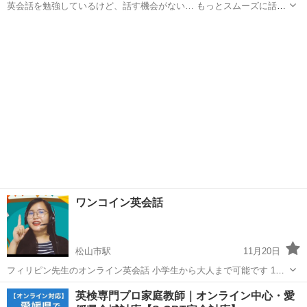
英会話を勉強しているけど、話す機会がない… もっとスムーズに話せ
るようになりたい！ そんなお悩みをお持ちではありませんか？ 愛媛英
愛媛
松山市
英会話
クラブ
会話クラブでは、英会話の勉強会を開催しております。
http://www.ehim...
ワンコイン英会話
松山市駅
11月20日
フィリピン先生のオンライン英会話 小学生から大人まで可能です 1対1
授業ので、 時間は自由に選択出来ます 学生さんの教材提供すれば、教
愛媛
松山市
松山市駅
英語
ワンコイン
英検専門プロ家庭教師｜オンライン中心・愛
える事も出来ます https://brightlearners.vercel.app ...