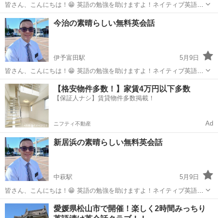
皆さん、こんにちは！😁 英語の勉強を助けますよ！ネイティブ英語の
先生が二人います。富田公民館で毎週の木曜日の14時から15時まであ
愛媛
今治市
伊予富田駅
英会話
無料
今治の素晴らしい無料英会話
ります。無料ですよ。楽しい時間が過ごせます。会うのが楽しみで
す。来てみてください！😊
伊予富田駅
5月9日
皆さん、こんにちは！😁 英語の勉強を助けますよ！ネイティブ英語の
先生が二人います。今治市の鳥生公民館で毎週の木曜日の18時30分か
愛媛
今治市
伊予富田駅
英会話
無料
【格安物件多数！】家賃4万円以下多数
ら19時30分まであります。無料ですよ。楽しい時間が過ごせます。会
【保証人ナシ】賃貸物件多数掲載！
うのが楽しみです。来てみてく...
Ad
ニフティ不動産
新居浜の素晴らしい無料英会話
中萩駅
5月9日
皆さん、こんにちは！😁 英語の勉強を助けますよ！ネイティブ英語の
先生が二人います。そして、英語がとても上手な日本人もいます。新
愛媛
新居浜市
中萩駅
英会話
無料
愛媛県松山市で開催！楽しく2時間みっちり
居浜市の中萩公民館で毎週の土曜日の18時30分から19時30分ありま