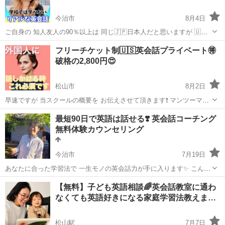
今治市
8月4日
ご自身の 知人友人の90％以上は 同じ🇯🇵日本人だと思いますが 🇺🇸
英語で ある程度でも 話す事が可能になれば 海外の方々との交流関
愛媛
今治市
英会話
レッスン
フリーチケット制🇺🇸英会話プライベート🉐
係が 飛躍的に拡がるでしょうね🤲 弊社 マン...
破格の2,800円😍
松山市
8月2日
早速ですが 当スクールの概要を お伝えさせて頂きます❗️ マンツーマン
英会話 オンラインMOIZAレッスン 【モイザ】は開始から13年となり
愛媛
松山市
英会話
レッスン
最短90日で英語は話せる❣️ 英会話コーチング
当初は カフェでの 対面レッスンStyleでしたが 現在は LINE、z...
無料体験カウンセリング
今治市
7月19日
あなたに合った学習法で 一生モノの英会話力が手に入ります✨ こんに
ちは！ 英会話コーチの Momokoです👋🏼 ✅英会話を習っているのにな
愛媛
今治市
英語
コーチング
【無料】子ども英語相談🌈英会話教室に通わ
かなか上達しない ✅言いたいことがパッと英語で出てこない ...
なくても英語好きになる家庭学習法教えま…
松山駅
7月7日