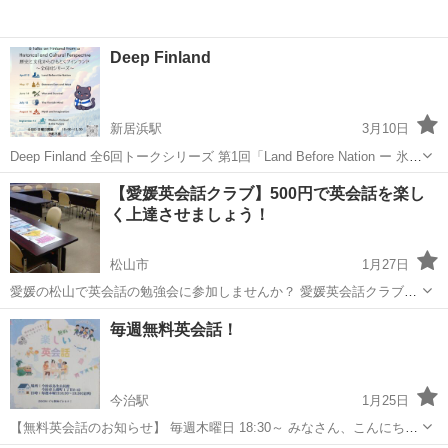
Deep Finland
新居浜駅
3月10日
Deep Finland 全6回トークシリーズ 第1回「Land Before Nation ー 氷と
森、そしてサバイバル」 ４月12日 (日) 10:00－11:30 フィンランドと
愛媛
新居浜市
新居浜駅
英語
サバイバル
【愛媛英会話クラブ】500円で英会話を楽し
いう「国」が生まれる前、...
く上達させましょう！
松山市
1月27日
愛媛の松山で英会話の勉強会に参加しませんか？ 愛媛英会話クラブで
は、英会話の勉強会を開催しております。 ゲームやアクティビティを
愛媛
松山市
英語
クラブ
毎週無料英会話！
通して「話す力」を鍛えます！ レベルに分かれますので、初心者から
上級者の方まで大歓...
今治駅
1月25日
【無料英会話のお知らせ】 毎週木曜日 18:30～ みなさん、こんにち
は！ 毎週木曜日午後7時から、鳥生公民館で英語教室を開催していま