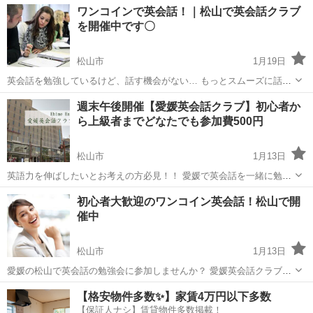
愛媛
今治市
今治駅
英会話
無料
ワンコインで英会話！｜松山で英会話クラブ
す。参加費は一切かかりません！教師はネイティブスピーカーです！
を開催中です〇
みんなで楽しく英語...
松山市
1月19日
英会話を勉強しているけど、話す機会がない… もっとスムーズに話せ
るようになりたい！ そんなお悩みをお持ちではありませんか？ 愛媛英
愛媛
松山市
英語
クラブ
週末午後開催【愛媛英会話クラブ】初心者か
会話クラブでは、英会話の勉強会を開催しております。
ら上級者までどなたでも参加費500円
http://www.ehim...
松山市
1月13日
英語力を伸ばしたいとお考えの方必見！！ 愛媛で英会話を一緒に勉強
しませんか 愛媛英会話クラブでは、英会話の勉強会を開催しておりま
愛媛
松山市
英会話
クラブ
初心者大歓迎のワンコイン英会話！松山で開
す。 http://www.ehimeenglish.com/ 全くの初心者から...
催中
松山市
1月13日
愛媛の松山で英会話の勉強会に参加しませんか？ 愛媛英会話クラブで
は、英会話の勉強会を開催しております。
愛媛
松山市
英会話
ワンコイン
【格安物件多数✨】家賃4万円以下多数
http://www.ehimeenglish.com/ 全くの初心者から上級者までそれぞれに
【保証人ナシ】賃貸物件多数掲載！
レベル分けされた...