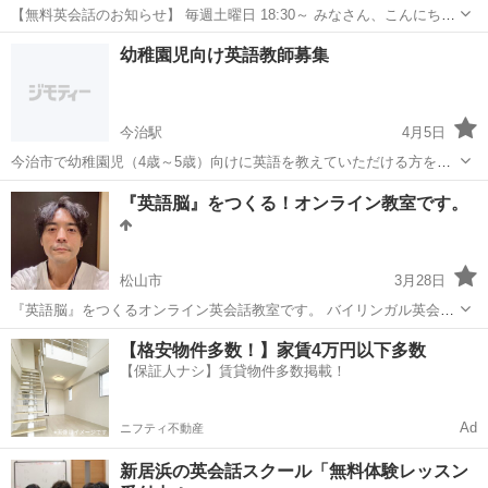
【無料英会話のお知らせ】 毎週土曜日 18:30～ みなさん、こんにち
は！ 毎週土曜日18時半から、中萩公民館で英語教室を開催していま
愛媛
新居浜市
新居浜駅
英語
公民館
幼稚園児向け英語教師募集
す。参加費は一切かかりません！教師はネイティブスピーカーです！
みんなで楽しく英語...
今治駅
4月5日
今治市で幼稚園児（4歳～5歳）向けに英語を教えていただける方を募
集しています。 週1回1時間で月4回で1万円でお願いできる方はいらっ
愛媛
今治市
今治駅
英語
英語教師
『英語脳』をつくる！オンライン教室です。
しゃいますでしょうか？ 英語を話せる方であれば日本人でも外国の方
でも構いません。 教室...
松山市
3月28日
『英語脳』をつくるオンライン英会話教室です。 バイリンガル英会話
講師としてこれまで２００人以上の生徒さんの英語指導をしてきた講
愛媛
松山市
英会話
オンライン
【格安物件多数！】家賃4万円以下多数
師が大手英会話学校にはできないもっとも効果的な英会話の習得法を
【保証人ナシ】賃貸物件多数掲載！
お伝えします。 ＊集団レ...
Ad
ニフティ不動産
新居浜の英会話スクール「無料体験レッスン