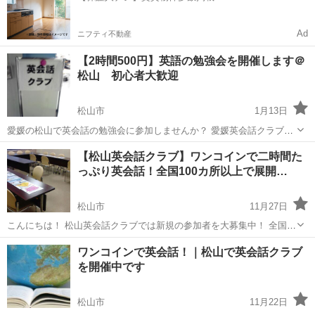
Ad
ニフティ不動産
【2時間500円】英語の勉強会を開催します＠
松山 初心者大歓迎
松山市
1月13日
愛媛の松山で英会話の勉強会に参加しませんか？ 愛媛英会話クラブで
は、英会話の勉強会を開催しております。
愛媛
松山市
英語
初心者
【松山英会話クラブ】ワンコインで二時間た
http://www.ehimeenglish.com/ 全くの初心者から上級者までそれぞれに
っぷり英会話！全国100カ所以上で展開…
レベル分けされた...
松山市
11月27日
こんにちは！ 松山英会話クラブでは新規の参加者を大募集中！ 全国で
展開中の英会話クラブを松山で開催中です。 ワンコインで二時間みっ
愛媛
松山市
英会話
クラブ
ワンコインで英会話！｜松山で英会話クラブ
ちり英会話を練習する こちらの英会話クラブにご参加くださいませ！
を開催中です
・参加...
松山市
11月22日