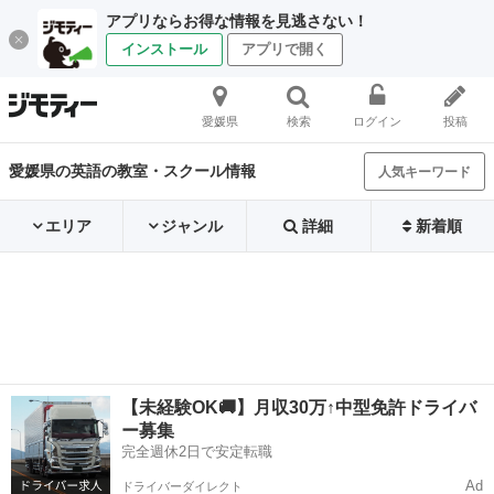
アプリならお得な情報を見逃さない！
インストール
アプリで開く
愛媛県
検索
ログイン
投稿
愛媛県の英語の教室・スクール情報
人気キーワード
エリア
ジャンル
詳細
新着順
【未経験OK🚚】月収30万↑中型免許ドライバ
ー募集
完全週休2日で安定転職
Ad
ドライバーダイレクト