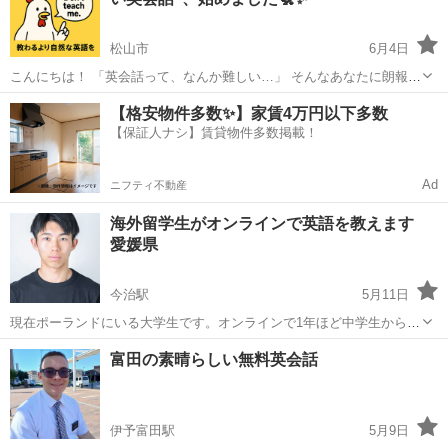
加してくれました。英語を楽しみながら学...
松山市
6月4日
こんにちは！ 「英会話って、なんか難しい…」 そんなあなたに朗報で
す。 なんと、うちのレッスン、 “教えません”。 なぜなら… 「教えら
愛媛
松山市
発音
マネ
【格安物件多数✨】家賃4万円以下多数
れるより、マネした方が自然に話せる」から！ YouTubeや映...
【保証人ナシ】賃貸物件多数掲載！
Ad
ニフティ不動産
海外留学生がオンラインで英語を教えます
愛媛県
今治駅
5月11日
現在ポーランドにいる大学生です。オンラインで1年ほど中学生から大
人の方まで英語を教えています。IELTS 6.0 と高いわけではないです
愛媛
松山市
今治駅
英語/基礎英語
オンライン
富田の素晴らしい無料英会話
が英語の基礎は教えることができます。 学校の定期テスト対策 英話を
話せるようにな...
伊予富田駅
5月9日