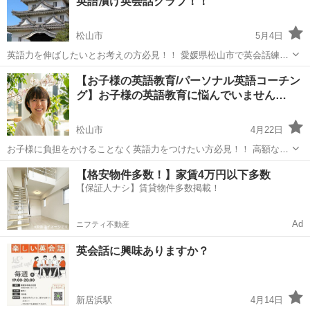
英語漬け英会話クラブ！！
す。無料ですよ。楽しい時間が過...
松山市
5月4日
英語力を伸ばしたいとお考えの方必見！！ 愛媛県松山市で英会話練習
できる英会話クラブを開催しております！！ 愛媛英会話クラブでは、
愛媛
松山市
英会話
クラブ
【お子様の英語教育/パーソナル英語コーチン
英会話の勉強会を開催しております。 http://www.ehimeenglish.c...
グ】お子様の英語教育に悩んでいません…
松山市
4月22日
お子様に負担をかけることなく英語力をつけたい方必見！！ 高額な英
語教材をうまく使いこなせずにいる方や、高い英会話スクールには手
愛媛
松山市
英会話
ママ
【格安物件多数！】家賃4万円以下多数
が出ないけれど、子どもに英語を習得する環境を作ってあげたいと思
【保証人ナシ】賃貸物件多数掲載！
われている方に、ママの語りかけ...
Ad
ニフティ不動産
英会話に興味ありますか？
新居浜駅
4月14日