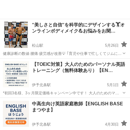
“美しさと自信“を科学的にデザインする🏋️オ
ンラインボディメイク💪お悩みをお聞…
松山駅
5月26日
健康診断の数値·腰痛·疲労感が改善💡 ｢育児や仕事で忙しくてジムに通
えない😭｣ ｢家事·育児のスキマ15分から🆗❗ 子供優先だった私が健康的
愛媛
松山市
松山駅
英語
腰痛
【TOEIC対策】大人のためのパーソナル英語
にー4kg‼️｣ ｢育児に追われて自分の事は後回し… でも体型も体力も限
トレーニング（無料体験あり）【EN…
界だっ...
伊予北条駅
5月1日
*初回3名様、3ヶ月限定価格キャンペーン中です！ 大人のためのマン
ツーマン英語レッスン｜TOEIC・基礎英語・会話も対応 松山市エリア
愛媛
松山市
伊予北条駅
TOEIC(R)テスト
TOEIC
中高生向け英語家庭教師【ENGLISH BASE
を中心に、大人の方向けの英語個別レッスンを行っています。 TOEIC
まつやま】
のスコアアップを目...
伊予北条駅
4月30日