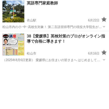
愛媛
今治市
伊予富田駅
英会話
Let
英語専門家庭教師
す。楽しい英語で会話を行います。 便利な英語を教えています。役に
立つ例文があります。...
衣山駅
6月22日
松山市内の小･中･高校生対象！ 第二言語習得専門の現役大学院生が、
英語学習における｢つまずき｣や｢苦手｣ととことん向き合います！ ｢単
愛媛
松山市
衣山駅
英語
1級
38【愛媛県】英検対策のプロがオンライン指
語が覚えられない｣｢文法が分からない｣｢教科書が読めない｣など、たく
導で合格に導きます！
さんの悩みを抱えてい...
松山市
6月16日
（2025年8月6日更新） 愛媛県にお住まいの皆さまへ はじめまして、
英検合格ゼミナールの鈴木と申します。 これまで多くの生徒さんを英
愛媛
松山市
英語
国語
検合格に導いてきた、英検対策に特化したプロ家庭教師です。 ✅5級〜
準1級まで対応 ...