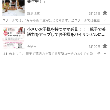
受付中！」
新居浜駅
3月24日
スクールでは、4月から新年度がはじまります。当スクールでは生徒様
お一人お一人の学習状況を確認しながら丁寧にレッスンすることを心
愛媛
新居浜市
新居浜駅
英会話
レッスン
小さいお子様を持つママ必見！！！親子で英
がけています。この春から英語はじめませんか？お問合せお待ちして
語力をアップしてお子様をバイリンガルに…
おります！
今治市
3月20日
はじめまして。 親子で英語力を育てる英語コーチのあやです😊 「子ど
もに英語を話せるようになってほしい」 そう思ったことはありません
愛媛
今治市
その他
ママ
か？ でも実際は… ・インターナショナルスクールは高額でハードルが
高い ...