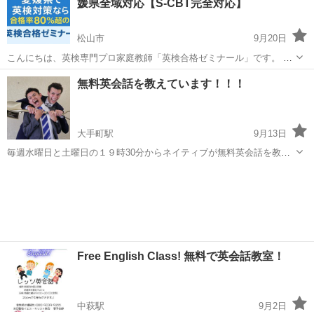
媛県全域対応【S-CBT完全対応】
松山市
9月20日
こんにちは、英検専門プロ家庭教師「英検合格ゼミナール」です。 完
全オンライン授業中心で全国からご利用いただけますが、特に**愛媛
愛媛
松山市
英検
1級
無料英会話を教えています！！！
県（松山市・今治市・新居浜市・西条市・四国中央市・大洲市・伊予
市・西予市・八幡浜市など県内全域...
大手町駅
9月13日
毎週水曜日と土曜日の１９時30分からネイティブが無料英会話を教え
ています！！！
愛媛
松山市
大手町駅
英会話
無料
Free English Class! 無料で英会話教室！
中萩駅
9月2日