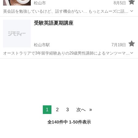
松山市
8月5日
英会話を勉強しているけど、話す機会がない… もっとスムーズに話せ
るようになりたい！ そんなお悩みをお持ちではありませんか？ 愛媛英
愛媛
松山市
英会話
初心者
受験英語夏期講座
会話クラブでは、英会話の勉強会を開催しております。
http://www.ehim...
松山市駅
7月19日
オーストラリアで3年留学経験ありの29歳男性講師によるマンツーマン
の英語夏期講座 8/5-8/17まで英語能力アップのノウハウを詰め込みま
愛媛
松山市
松山市駅
英語/基礎英語
講座
す 場所:最寄りのカフェ又は生徒様のご自宅 値段:要相談 教科書:基本
的には生徒...
1
2
3
次へ
全140件中 1-50件表示