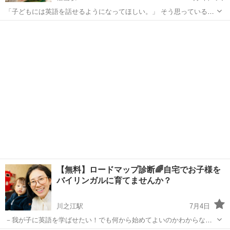
「子どもには英語を話せるようになってほしい。」 そう思っているけ
れど。。 ✔ 英会話教室は高い… ✔ 何から始めればいいかわからな
愛媛
今治市
松山駅
英会話
子ども
い… ✔ 私自身が英語苦手… そんなママ・パパへ😊 実...
【無料】ロードマップ診断🌈自宅でお子様を
バイリンガルに育てませんか？
川之江駅
7月4日
－我が子に英語を学ばせたい！でも何から始めてよいのかわからな