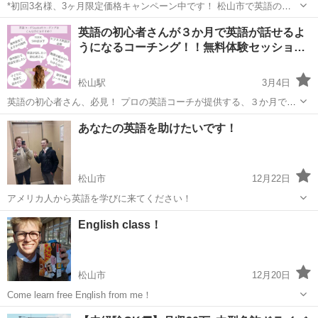
*初回3名様、3ヶ月限定価格キャンペーン中です！ 松山市で英語の個
別指導をしています！ 中高生向けの英語家庭教師（個人契約）です。
愛媛
松山市
伊予北条駅
英語
BASE
英語の初心者さんが３か月で英語が話せるよ
「学校の英語がわからない…」 「英語が苦手でテストが不安」 「受験
うになるコーチング！！無料体験セッショ…
に向けて基礎からやり直...
松山駅
3月4日
英語の初心者さん、必見！ プロの英語コーチが提供する、３か月で必
要な英語力が身に付くコーチングの一部を大公開！ あなたの英語のお
愛媛
松山市
松山駅
英会話
コーチング
あなたの英語を助けたいです！
悩みをご相談いただけます！ 【こんな方におすすめ！】 ★海外旅行に
行きたい ★...
松山市
12月22日
アメリカ人から英語を学びに来てください！
愛媛
松山市
英語
English class！
松山市
12月20日
Come learn free English from me！
愛媛
松山市
英語