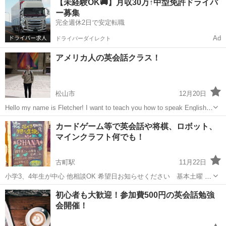
【未経験OK🚚】月収30万↑中型免許ドライバ
ー募集
完全週休2日で安定転職
Ad
ドライバーダイレクト
アメリカ人の英会話クラス！
松山市
12月20日
Hello my name is Fletcher! I want to teach you how to speak English
for free! 無料であなたに英語を教えたいです！
愛媛
松山市
英語
クラス
カードゲーム等で英会話や将棋、ロボット、
マインクラフト何でも！
古町駅
11月22日
小学3、4年生が中心 他相談OK 希望日お知らせください 基本土曜 ◆
モニター価格 1/21、11:00 他 現在2時間2000円の予定🙆‍♀️他相談可能
愛媛
松山市
古町駅
英会話
マインクラフト
初心者も大歓迎！参加費500円の英会話勉強
日時都度相談 (友達兄弟複数人割歓迎) ◆講師募集❗️ 学生さん...
会開催！