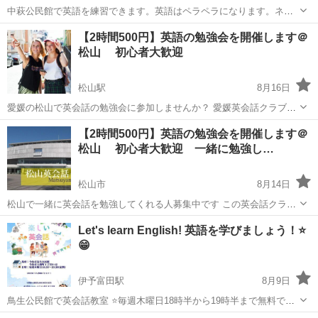
中萩公民館で英語を練習できます。英語はペラペラになります。ネイ
ティブ英語を勉強します。 中萩公民館 毎週土曜日19時から20時まで
愛媛
新居浜市
中萩駅
英会話
公民館
【2時間500円】英語の勉強会を開催します＠
誰でも参加して大丈夫です。 Let's learn English!
松山 初心者大歓迎
松山駅
8月16日
愛媛の松山で英会話の勉強会に参加しませんか？ 愛媛英会話クラブで
は、英会話の勉強会を開催しております。
愛媛
松山市
松山駅
英会話
フェイスブック
【2時間500円】英語の勉強会を開催します＠
http://www.ehimeenglish.com/ 全くの初心者から上級者までそれぞれに
松山 初心者大歓迎 一緒に勉強し…
レベル分けされた...
松山市
8月14日
松山で一緒に英会話を勉強してくれる人募集中です この英会話クラブ
とは一言で「英語を勉強している人たちと、楽しく英会話を練習しま
愛媛
松山市
英会話
クラブ
Let's learn English! 英語を学びましょう！⭐
しょう」というものです。 私も実は昔、英会話にはすごく苦手意識
😁
（英語を話すことへの恥ず...
伊予富田駅
8月9日
鳥生公民館で英会話教室 ⭐毎週木曜日18時半から19時半まで無料で英
会話があります。⭐ ⭐私たちは英会話教室で初心者の英語を教えていま