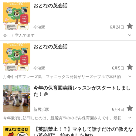
い。 そんなママ・パパにぴったりな、自宅でできる英語楽習（学習）
愛媛
松山市
川之江駅
英会話
ママ
おとなの英会話
法をお伝えします。 こんなお悩みありませんか？ ✓ 英語を学ばせた
いけど、何から始めれ...
今治駅
6月24日
楽しく学んでます
愛媛
今治市
今治駅
英会話
おとなの英会話
今治駅
6月5日
月4回 日常フレーズ集、フォニックス発音がリーズナブルで本格的に
学べます。
愛媛
今治市
今治駅
英会話
フォニックス
今年の保育園英語レッスンがスタートしまし
た！🎉
新居浜駅
6月4日
今年最初に訪問したのは、新居浜市ののぞみ保育園さんです。最初は
少し恥ずかしそうにしていた子どもたちでしたが、レッスンが進むに
愛媛
新居浜市
新居浜駅
英会話
レッスン
【英語禁止！？】マネして話すだけの“教えな
つれて少しずつ自信がつき、ゲームやアクティビティにも積極的に参
い英会話”、始めました🐔✨