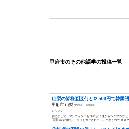
甲府市のその他語学の投稿一覧
山梨の皆様🇰🇷何と❗️2,500円で韓
甲府市
山梨
甲府市
韓国語
レッスン
初めまして、アンニョンハセヨ🌈 お子様からシニアの方 
🇰🇷 皆様お忙しく 毎日を過ごされていると思うので 当スクー