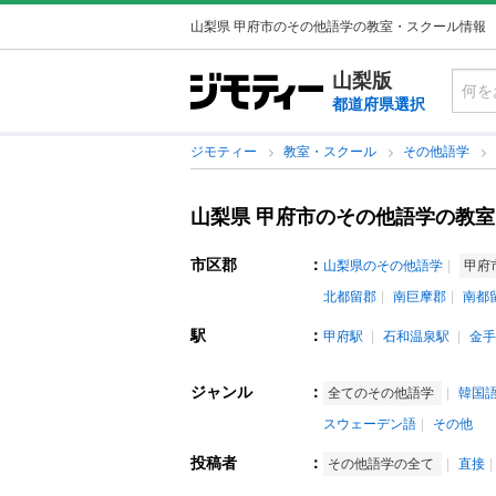
山梨県 甲府市のその他語学の教室・スクール情報
山梨版
都道府県選択
ジモティー
教室・スクール
その他語学
山梨県 甲府市のその他語学の教
市区郡
：
山梨県のその他語学
甲府
北都留郡
南巨摩郡
南都
駅
：
甲府駅
石和温泉駅
金手
ジャンル
：
全てのその他語学
韓国
スウェーデン語
その他
投稿者
：
その他語学の全て
直接