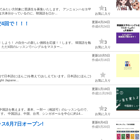
1
始めてみたい方対象に受講生を募集いたします。 アンニョンハセヨ💜
大体分かっているのに、韓国語を口か...
お気に入り
更新4月24日
4回で！！！
作成4月24日
3
！しよう！ 🎶自分への新しい挑戦を応援！！します。 韓国語を勉
ただ4回のレッスンでハングルをマスター...
お気に入り
更新10月5日
作成4月16日
)で日本語(にほんご)を教えて(おしえて)います。日本語(にほんご)
 Japane...
お気に入り
更新1月19日
作成11月29日
2
た中国語を教えます。基本、一対一（相談可）のレッスンなので、
。 中国語は、中国、台湾、シンガポールを中心に約14...
お気に入り
更新6月4日
ス6月7日オープン!
作成5月20日