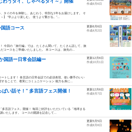
あじわうタイ、しゃべるタイ～」開催
作成6月6日
ない、タイの今を体験し、あじわう、特別な1年をお届けします。 そ
 “学ぶより楽しむ。 使うより繋がる。”...
更新6月6日
か国語コース
作成4月2日
す！ 今回の「旅行編」では、たくさん聞いて、たくさん話して、旅
コースをご準備いたしました。 本コースは、旅先の...
更新12月6日
10か国語ー日常会話編ー
作成10月1日
タートします！ 各言語の日常会話での必須表現、使い勝手のいい
することで、着実にコミュニケーション 能力を身に...
更新12月6日
っぱい話そ！” 多言語フェス開催！
作成9月7日
 「多言語フェス」開催！ 毎回ご好評をいただいている「地球まる
講いたします。 コースの開講を記念して...
更新5月5日
作成8月8日