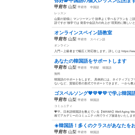
你好🌈中国語の個人レッスン🇨🇳ま
甲府市
山梨
甲府市
中国語
レッスン
山梨の皆様に マンツーマンで 効率よく学べるプランを ご
語ですが 独学では 発音や会話力の向上が 現実的に難しいと思
オンラインスペイン語教室
甲府市
山梨
甲府市
スペイン語
オンライン
入門～上級者まで幅広く対応致します。詳しくは https://www.onl
あなたの韓国語をサポートします
甲府市
山梨
甲府市
甲府駅
韓国語
無料
韓国語のサポートをします。 具体的には、ネイティブとフ
ないなど、質疑応答の形式でサポートできます。 一から教え
ゴスペルソング💖💛💖💛で学ぶ韓国
甲府市
山梨
甲府市
韓国語
コミュニティ
💖💛。日本語韓国語を教えている【WAWA】Well Aging
画でアカデミーのコミュニティ内でライブ放送をいたします。
☀️韓国語！多くのクラスがあなたを
甲府市
山梨
甲府市
韓国語