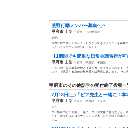
荒野行動メンバー募集^_^
甲府市
山梨
甲府市
その他語学
20代
荒野行動で楽しくボイチャしながらできるメンバーを募集中で
しどしメッセージお待ちしてます！
【1週間でも簡単な日常会話習得が可能
甲府市
山梨
甲府市
甲府駅
中国語
こちらの中国語教室は他とは違うカリキュラムなので たっ
いた）で講習する為他の教室等とは完全に違います。 その為
甲府市のその他語学の受付終了投稿一
7月18日(土)「ピア先生と一緒に！
甲府市
山梨
甲府市
甲府駅
タイ語
先生
タイ出身のピア先生と一緒に、タイの文化に触れながら、
ート「かぼちゃのココナッツミルク煮」にも挑戦！日本人
さ...