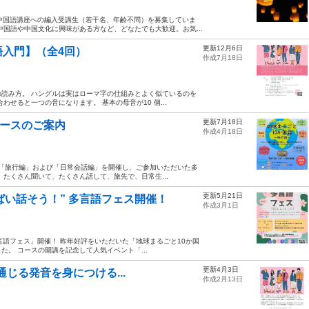
中国語講座への編入受講生（若干名、年齢不問）を募集していま
国語や中国文化に興味がある方など、どなたでも大歓迎。お気...
更新12月6日
入門】（全4回）
作成7月18日
読み方。 ハングルは実はローマ字の仕組みとよく似ているのを
せると一つの音になります。 基本の母音が10 個...
更新7月18日
コースのご案内
作成4月18日
年「旅行編」および「日常会話編」を開催し、ご参加いただいた多
たくさん聞いて、たくさん話して、旅先で、日常生...
更新5月21日
ぱい話そう！” 多言語フェス開催！
作成3月1日
言語フェス」開催！ 昨年好評をいただいた「地球まるごと10か国
た。 コースの開講を記念して人気イベント「...
更新4月3日
「通じる発音を身につける...
作成2月13日