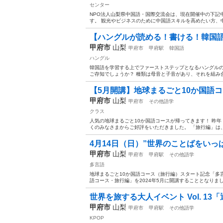
センター
NPO法人山梨県中国語・国際交流会は、現在開催中の下記
す。 観光やビジネスのために中国語スキルを高めたい方、中
【ハングルが読める！書ける！韓国語
甲府市
山梨
甲府市
甲府駅
韓国語
ハングル
韓国語を学習する上でファーストステップとなるハングルの
ご存知でしょうか？ 種類は母音と子音があり、それを組み合わ
【5月開講】地球まるごと10か国語
甲府市
山梨
甲府市
その他語学
クラス
人気の地球まるごと10か国語コースが帰ってきます！ 昨
くのみなさまからご好評をいただきました。 「旅行編」は、
4月14日（日）”世界のことばをいっ
甲府市
山梨
甲府市
甲府駅
その他語学
多言語
地球まるごと10か国語コース（旅行編）スタート記念「多
語コース・旅行編」を2024年5月に開講することとなりまし
世界を旅する大人イベント Vol. 13
甲府市
山梨
甲府市
甲府駅
その他語学
KPOP