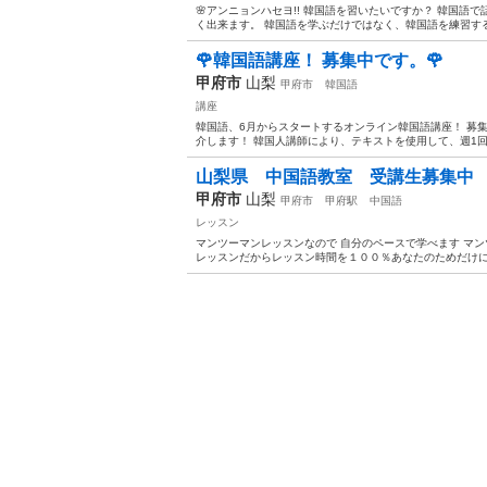
🌸アンニョンハセヨ!! 韓国語を習いたいですか？ 韓国語
く出来ます。 韓国語を学ぶだけではなく、韓国語を練習するこ
🌹韓国語講座！ 募集中です。🌹
甲府市
山梨
甲府市
韓国語
講座
韓国語、6月からスタートするオンライン韓国語講座！ 募集中
介します！ 韓国人講師により、テキストを使用して、週1回、
山梨県 中国語教室 受講生募集中
甲府市
山梨
甲府市
甲府駅
中国語
レッスン
マンツーマンレッスンなので 自分のペースで学べます マ
レッスンだからレッスン時間を１００％あなたのためだけに使