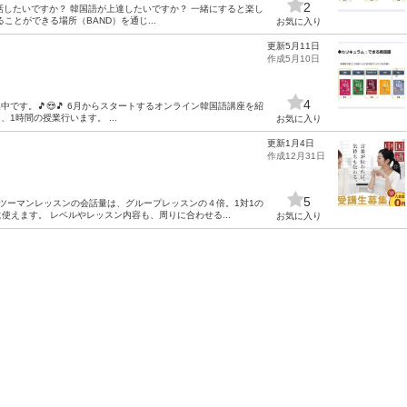
2
で話したいですか？ 韓国語が上達したいですか？ 一緒にすると楽し
とができる場所（BAND）を通じ...
お気に入り
更新5月11日
作成5月10日
4
です。🎵😍🎵 6月からスタートするオンライン韓国語講座を紹
1時間の授業行います。 ...
お気に入り
更新1月4日
作成12月31日
5
ンツーマンレッスンの会話量は、グループレッスンの４倍。1対1の
えます。 レベルやレッスン内容も、周りに合わせる...
お気に入り