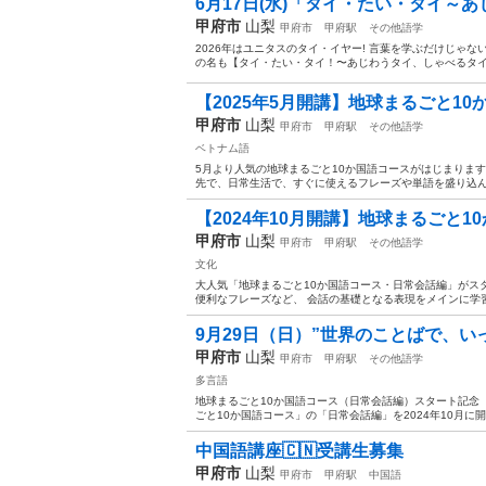
6月17日(水)「タイ・たい・タイ～
甲府市
山梨
甲府市
甲府駅
その他語学
2026年はユニタスのタイ・イヤー! 言葉を学ぶだけじゃ
の名も【タイ・たい・タイ！〜あじわうタイ、しゃべるタイ～】
【2025年5月開講】地球まるごと10
甲府市
山梨
甲府市
甲府駅
その他語学
ベトナム語
5月より人気の地球まるごと10か国語コースがはじまりま
先で、日常生活で、すぐに使えるフレーズや単語を盛り込んだ
【2024年10月開講】地球まるごと
甲府市
山梨
甲府市
甲府駅
その他語学
文化
大人気「地球まるごと10か国語コース・日常会話編」がス
便利なフレーズなど、 会話の基礎となる表現をメインに学習
9月29日（日）”世界のことばで、い
甲府市
山梨
甲府市
甲府駅
その他語学
多言語
地球まるごと10か国語コース（日常会話編）スタート記念
ごと10か国語コース」の「日常会話編」を2024年10月に開
中国語講座🇨🇳受講生募集
甲府市
山梨
甲府市
甲府駅
中国語