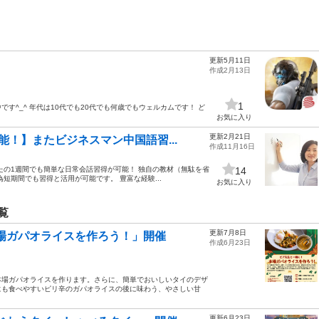
更新5月11日
作成2月13日
1
す^_^ 年代は10代でも20代でも何歳でもウェルカムです！ ど
お気に入り
更新2月21日
！】またビジネスマン中国語習...
作成11月16日
たの1週間でも簡単な日常会話習得が可能！ 独自の教材（無駄を省
14
短期間でも習得と活用が可能です。 豊富な経験...
お気に入り
覧
更新7月8日
本場ガパオライスを作ろう！」開催
作成6月23日
本場ガパオライスを作ります。さらに、簡単でおいしいタイのデザ
にも食べやすいピリ辛のガパオライスの後に味わう、やさしい甘
更新6月23日