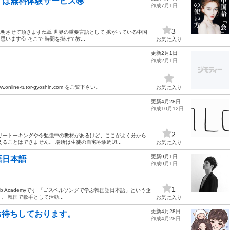
ずは無料体験サービス🉐
作成7月1日
3
説明させて頂きますね🙇 世界の重要言語として 拡がっている中国
います💦 そこで 時間を掛けて教...
お気に入り
更新2月1日
作成2月1日
ine-tutor-gyoshin.com をご覧下さい。
お気に入り
更新4月28日
作成10月12日
2
リートーキングや今勉強中の教材があるけど、ここがよく分から
ることはできません。 場所は生徒の自宅や駅周辺...
お気に入り
更新9月1日
語日本語
作成9月1日
1
 Web Academyです 「ゴスペルソングで学ぶ韓国語日本語」という企
 韓国で歌手として活動...
お気に入り
更新4月28日
お待ちしております。
作成4月28日