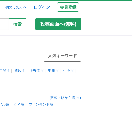
ログイン
会員登録
初めての方へ
投稿画面へ(無料)
検索
人気キーワード
甲斐市
笛吹市
上野原市
甲州市
中央市
路線・駅から選ぶ
ガル語
タイ語
フィンランド語