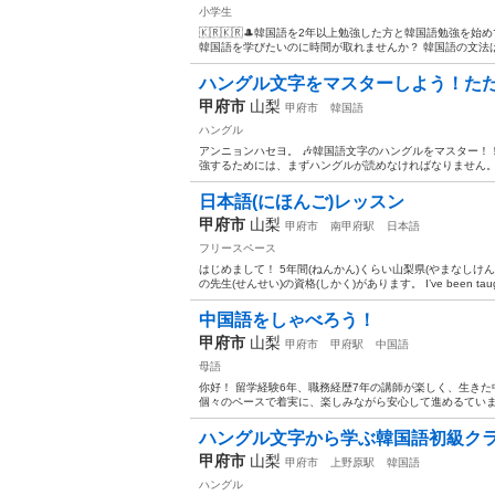
小学生
🇰🇷🇰🇷🎩韓国語を2年以上勉強した方と韓国語勉強を
韓国語を学びたいのに時間が取れませんか？ 韓国語の文法は
ハングル文字をマスターしよう！ただ
甲府市
山梨
甲府市
韓国語
ハングル
アンニョンハセヨ。 🎶韓国語文字のハングルをマスター！
強するためには、まずハングルが読めなければなりません。 
日本語(にほんご)レッスン
甲府市
山梨
甲府市
南甲府駅
日本語
フリースペース
はじめまして！ 5年間(ねんかん)くらい山梨県(やまなしけん
の先生(せんせい)の資格(しかく)があります。 I’ve been taught
中国語をしゃべろう！
甲府市
山梨
甲府市
甲府駅
中国語
母語
你好！ 留学経験6年、職務経歴7年の講師が楽しく、生き
個々のペースで着実に、楽しみながら安心して進めるています
ハングル文字から学ぶ韓国語初級クラ
甲府市
山梨
甲府市
上野原駅
韓国語
ハングル