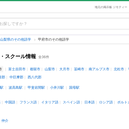
地元の掲示板 ジモティー
山梨県のその他語学
甲府市のその他語学
室・スクール情報
全36件
市
富士吉田市
都留市
山梨市
大月市
韮崎市
南アルプス市
北杜市
留郡
中巨摩郡
西八代郡
駅
波高島駅
甲斐岩間駅
小井川駅
国母駅
語
中国語
フランス語
イタリア語
スペイン語
日本語
ロシア語
ポルト
仲介