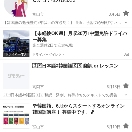
ンティアとして高岡に来...
富山市
8月6日
【韓国語の勉強歴約2年以上の方必見！】 最近、会話力が伸びないと
感じていませんか？ 講座ではまずフリートーキングを行ってから授業
富山
富山市
韓国語
ハングル
【未経験OK🚚】月収30万↑中型免許ドライバ
に入ります。 そうすることで自然と知らないうちに韓国語がすらすら
ー募集
喋れるようになります。...
完全週休2日で安定転職
Ad
ドライバーダイレクト
🇯🇵日本語⇄韓国語🇰🇷 翻訳 or レッスン
高岡市
6月13日
🇯🇵日本語⇄韓国語🇰🇷 翻訳、添削、お手持ちのテキストでの講義お
手伝いします₍ᐢ⑅•ᴗ•⑅ᐢ₎ オンライン、対面可能です！ 🌟翻訳🌟 300円~
富山
高岡市
韓国語
芸能事務所
🌹韓国語、6月からスタートするオンライン
文字数に応じてご相談お願いします。(SNSでのやり取り可) ご自身...
韓国語講座！ 募集中です。🎵
富山市
5月10日