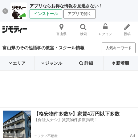
アプリならお得な情報を見逃さない！
インストール
アプリで開く
富山県
検索
ログイン
投稿
富山県のその他語学の教室・スクール情報
人気キーワード
エリア
ジャンル
詳細
新着順
【格安物件多数✨】家賃4万円以下多数
【保証人ナシ】賃貸物件多数掲載！
Ad
ニフティ不動産