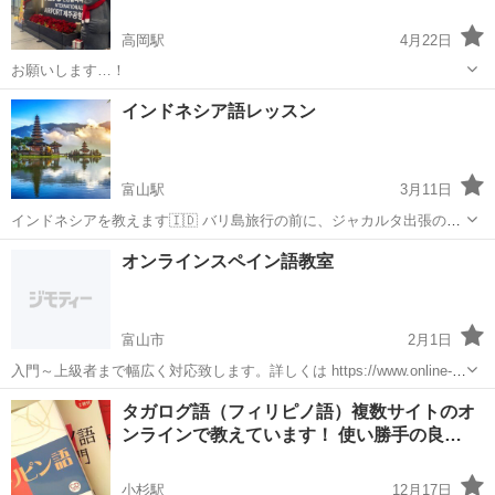
高岡駅
4月22日
お願いします…！
富山
高岡市
高岡駅
韓国語
インドネシア語レッスン
富山駅
3月11日
インドネシアを教えます🇮🇩 バリ島旅行の前に、ジャカルタ出張の前
に、会社の同僚と話したいなど、様々な目的に対応致します！南国イ
富山
富山市
富山駅
その他
インドネシア語
オンラインスペイン語教室
ンドネシア滞在歴約20年の講師が、現地事情も交えて楽しく教えま
す！お気軽にお声掛けください♪富山駅...
富山市
2月1日
入門～上級者まで幅広く対応致します。詳しくは https://www.online-
tutor-gyoshin.com をご覧下さい。
富山
富山市
スペイン語
オンライン
タガログ語（フィリピノ語）複数サイトのオ
ンラインで教えています！ 使い勝手の良…
小杉駅
12月17日