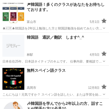
を行う《非営利一般社団法人サラン(愛💞)＆ソマン(希望🌈)ラボ》が運
富山
富山市
韓国語
オンライン
🎆韓国語！多くのクラスがあなたをお待ちし
営するオンラインアカデミーWell Aging Web Academy〈WAWA〉で
ております。
す。 ...
富山市
5月1日
🎩🇰🇷🎩韓国語を2年以上勉強した方と韓国語勉強を始めてみたい方対
象に受講生を募集いたします！ アンニョンハセヨ。 韓国語を学びたい
富山
富山市
韓国語
クラス
韓国語 通訳／翻訳 します^_^
のに時間が取れませんか？ 韓国語の文法は大体分かっているのに、韓
国語を口から...
林駅
4月5日
日本在住25年、日本語ネイティブのキムです。 仕事内容、要相談で
す。 まずは、連絡お願いしますm(__)m
富山
高岡市
林駅
韓国語
ネイティブ
無料スペイン語クラス
高岡市
12月8日
こんにちは！元気ですか？ スペイン語を話したい、または学習を始め
たいと思ったことはありますか?あなたを助けるためにここにいます！
富山
高岡市
スペイン語
キリスト教会
🎶韓国語を学んでから2年以上の方、話すこ
私の名前は千鳥羽です。最近、末日聖徒イエス・キリスト教会のボラ
とが苦手な方は必見^^