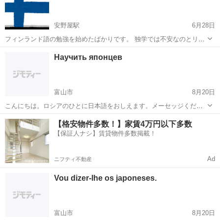
安野屋駅
6月28日
フィンランド語の勉強を始めたばかりです。 独学では不安なのとリア
ルの対面で勉強したいので、フィンランド語を教えられる家庭教師を
富山
富山市
安野屋駅
フィンランド語
フィンランド
Научить японцев
探しています。 時給2000円で、週一(月曜)、1〜2hのレッスンを希望し
ます。 私...
富山市
8月20日
こんにちは。ロシアのひとに日本語をおしえます。メーセッジくださ
い。よろしくおねがいします。 Здравствуйте, Я живу здесь(Тояма).
富山
富山市
日本語
【格安物件多数！】家賃4万円以下多数
Я мужчина из Японии. Есл...
【保証人ナシ】賃貸物件多数掲載！
Ad
ニフティ不動産
Vou dizer-lhe os japoneses.
富山市
8月20日