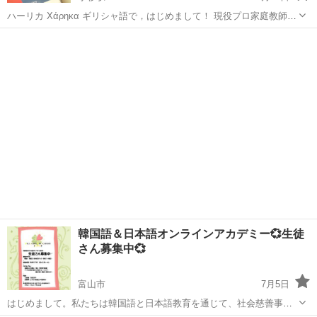
ハーリカ Χάρηκα ギリシャ語で，はじめまして！ 現役プロ家庭教師の
じゅんじ（John）と申します。 地中海の島キプロス共和国での生活を
富山
小杉駅
その他
タガログ語
きっかけに始めたオンライン家庭教師は，おかげさまで丸二年を迎え
ました。皆様の...
韓国語＆日本語オンラインアカデミー💞生徒
さん募集中💞
富山市
7月5日
はじめまして。私たちは韓国語と日本語教育を通じて、社会慈善事業