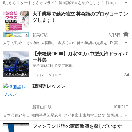
6月からスタートするオンライン韓国語講座を紹介します！ 韓国人講
師により、テキストを使用して、週1回、1時間の授業行います。 毎日
富山
富山市
韓国語
オンライン
大手業界で勤め独立 英会話のプロがコーチン
の聞き取り、発音訓練を通して韓国語力アップ！歌やスピーチ練習も
グします！
ありますよ！...
朝菜町駅
3月5日
大手で勤め、その後独立開業。 数多くの生徒の英語の点数をUP 実績
例: (1)高校１年 英検準1合格 (2)中学３年生多数英検準2合格 英検2級挑
富山
富山市
朝菜町駅
その他語学
コーチング
【未経験OK🚚】月収30万↑中型免許ドライバ
戦 (3)小学４年生 英検3級合格 (4)小学３年生英検4級合格 ...
ー募集
完全週休2日で安定転職
Ad
ドライバーダイレクト
韓国語レッスン
新富山口駅
10月21日
日本滞在24年目 韓国語講師歴20年 アピタ富山東教室店にて 韓国語レ
ッスン♪ 個人レッスン希望は連絡下さい！
富山
富山市
新富山口駅
韓国語
レッスン
フィンランド語の家庭教師を探しています