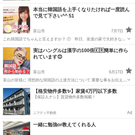
本当に韓国語を上手くなりたければ一度読ん
で見て下さい^^ 51
富山市
7月7日
これ韓国語でちゃんと言えますか？ ① 昨日、友達の家で大好きな韓
国ドラマを見ました。 ② 来週の金曜日に、彼と一緒にソウルで美味
富山
富山市
韓国語
https
実はハングルは漢字の100倍🇰🇷簡単に作ら
しい韓国料理を食べます。 どうですか？ 今まで500人程の無料体験レ
れています😊
ッス...
富山市
6月17日
富山の皆様に 理想的な韓国語の上達方法について 重要な事をお伝えさ
せて頂きます❗️ ️💦大手スクールでは 高額なレッスン料金請求 更には入
富山
富山市
韓国語
レッスン
【格安物件多数✨】家賃4万円以下多数
会金&月会費の負担 💦教室のグループレッスンでは 毎週のレッスン消
【保証人ナシ】賃貸物件多数掲載！
化ノルマ 上...
Ad
ニフティ不動産
一緒に勉強or教えてくれる人