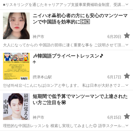
■リスキリングを通じたキャリアアップ支援事業費補助金制度、受講費
用の最大70％還付（要件有、詳細はお尋ねください ■KECは全校舎
兵庫
神戸市
その他
ニイハオ🙇初心者の方にも安心のマンツーマ
「文化庁届出受理講座」。 ■受講曜日・時間帯振替受講、校舎間振替
ンで中国語を効率的に🇨🇳
受講、休学制度、動画視聴（基礎...
神戸市
6月20日
大人になってからの 中国語の習得に凄く重要な事を ご説明させて頂き
ます🤲 毎日の生活を 悠々自適に暮らしている方は 中々いらっしゃら
兵庫
神戸市
中国語
レッスン
🎶韓国語プライベートレッスン🎵
ないと思います。 常に忙しい中で どうやって 中国語を覚えれば良い
のか?? 答...
摂津本山駅
6月17日
안녕하세요~(こんにちは)ヨンアと申します。 私は日本が大好きで２０
歳に日本に来て20年目になります。 教えることが好きで、特に楽しく
兵庫
神戸市
摂津本山駅
韓国語
レッスン
短期間で低予算でマンツーマンで上達された
生き生きとしたレッスンを目指しています。 テキストばかりではなく
い方ご注目を💟
様々なやり方で刺...
神戸市
6月15日
理想的な中国語レッスンを 模索し実現してみました😊 語学スクールで
注目されるポイントは まず料金だと思います。 そこで 弊社MOIZA