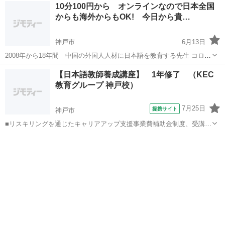
兵庫
神戸市
中国語
レッスン
10分100円から オンラインなので日本全国
GROUP マンツーマン中国語スクール モイザ【MOIZA】オンラインで
からも海外からもOK! 今日から貴…
は ...
神戸市
6月13日
2008年から18年間 中国の外国人人材に日本語を教育する先生 コロナ
ウイルス以降は東南アジア ベトナム ラオス フィリピン ネパー
兵庫
神戸市
日本語
恋愛相談
【日本語教師養成講座】 1年修了 （KEC
ル ミャンマー カンボジア バングラデシュ スリランカに日本語
教育グループ 神戸校）
教育中☆ 日本へ留学希望の...
7月25日
提携サイト
神戸市
■リスキリングを通じたキャリアアップ支援事業費補助金制度、受講費
用の最大70％還付（要件有、詳細はお尋ねください） ■KECは全校舎
兵庫
神戸市
その他
「文化庁届出受理講座」。 ■受講曜日・時間帯振替受講、校舎間振替
受講、休学制度、動画視聴（基...