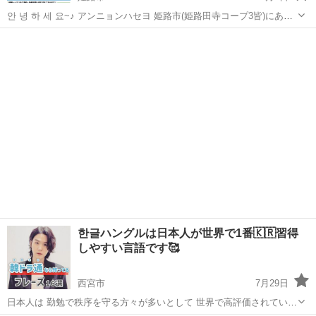
안 녕 하 세 요~♪ アンニョンハセヨ 姫路市(姫路田寺コープ3皆)にある
韓国語教室です。 韓国人ネイティブ講師と楽しく韓国語の勉強を始め
兵庫
姫路市
韓国語
クラス
てみませんか？ 【教室案内】 ４名～８名までの少人数講座なので基礎
から...
한글ハングルは日本人が世界で1番🇰🇷習得
しやすい言語です🥰
西宮市
7月29日
日本人は 勤勉で秩序を守る方々が多いとして 世界で高評価されていま