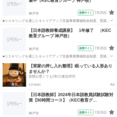
集中（KEC教育グループ 神戸校）
取り、国内、海外の日本語教師...
7月25日
提携サイト
神戸市
■リスキリングを通じたキャリアアップ支援事業費補助金制度、受講費
用の最大70％還付（要件有、詳細はお尋ねください ■KECは全校舎
兵庫
神戸市
その他
【日本語教師養成講座】 1年修了 （KEC
「文化庁届出受理講座」。 ■受講曜日・時間帯振替受講、校舎間振替
教育グループ 神戸校）
受講、休学制度、動画視聴（基礎...
7月25日
提携サイト
神戸市
■リスキリングを通じたキャリアアップ支援事業費補助金制度、受講費
用の最大70％還付（要件有、詳細はお尋ねください） ■KECは全校舎
兵庫
神戸市
その他
【実家の押し入れ整理】眠っている人形あり
「文化庁届出受理講座」。 ■受講曜日・時間帯振替受講、校舎間振替
ませんか？
受講、休学制度、動画視聴（基...
状態が悪くてもOK🙆‍♀️査定0円‼️
Ad
COYASH
【日本語教師】2024年日本語教員試験試験対
策【90時間コース】（KEC教育グ…
7月25日
提携サイト
神戸市