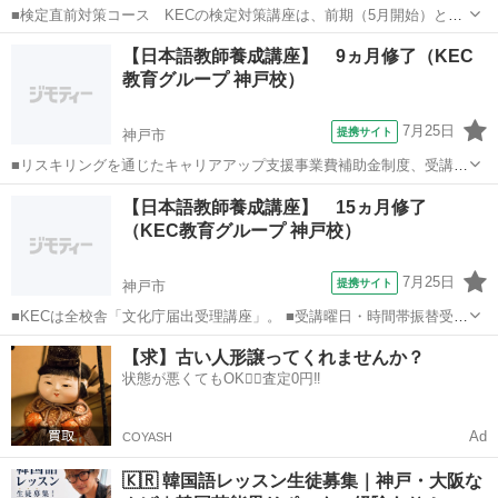
■検定直前対策コース KECの検定対策講座は、前期（5月開始）と後
期（7月開始）の2種類の時期があり、前期には、■水曜30時間コース
兵庫
神戸市
その他
【日本語教師養成講座】 9ヵ月修了（KEC
と■日曜30時間コースの2コース■前期60時間と後期（検定直前対策コ
教育グループ 神戸校）
ース）30時間を加えた9...
7月25日
提携サイト
神戸市
■リスキリングを通じたキャリアアップ支援事業費補助金制度、受講費
用の最大70％還付（要件有、詳細はお尋ねください） ■KECは全校舎
兵庫
神戸市
その他
【日本語教師養成講座】 15ヵ月修了
「文化庁届出受理講座」。 ■受講曜日・時間帯振替受講、校舎間振替
（KEC教育グループ 神戸校）
受講、休学制度、動画視聴（基...
7月25日
提携サイト
神戸市
■KECは全校舎「文化庁届出受理講座」。 ■受講曜日・時間帯振替受
講、校舎間振替受講、休学制度、動画視聴（基礎理論）と資格への万
兵庫
神戸市
その他
【求】古い人形譲ってくれませんか？
全なフォロー体制。 ■3年間無料再履修システム：入学から3年以内は
状態が悪くてもOK🙆‍♀️査定0円‼️
何度でも無料で再履修が可能（基...
Ad
COYASH
🇰🇷 韓国語レッスン生徒募集｜神戸・大阪な