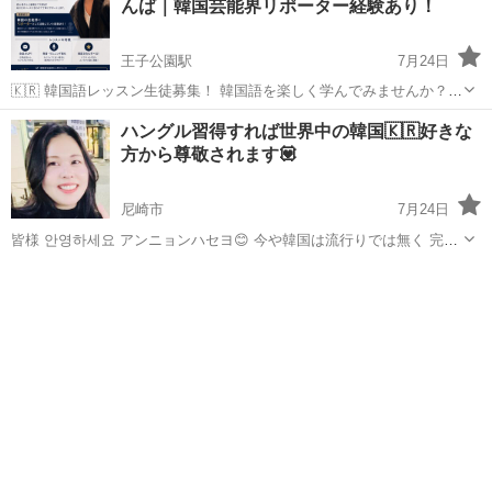
んば｜韓国芸能界リポーター経験あり！
王子公園駅
7月24日
🇰🇷 韓国語レッスン生徒募集！ 韓国語を楽しく学んでみませんか？😊
韓国人ネイティブ講師が、初心者の方から経験者の方まで、一人ひと
兵庫
神戸市
王子公園駅
韓国語
韓国人
ハングル習得すれば世界中の韓国🇰🇷好きな
りのレベルに合わせて丁寧にレッスンします。 講師は韓国の芸能界で
方から尊敬されます💟
リポーターとして活動した...
尼崎市
7月24日
皆様 안영하세요 アンニョンハセヨ😊 今や韓国は流行りでは無く 完全
に文化となりましたね🌈 K-POPや韓流ドラマを 楽しむ所から始まり
兵庫
尼崎市
韓国語
レッスン
次のステップは 韓国語を覚えてみたい❗️ と、お...