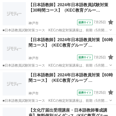
すが 外国語マスターレベルは 世界で低評価なのが現実ですよね💦 い
兵庫
西宮市
韓国語
レッスン
【日本語教師】2024年日本語教員試験対策
くつか理由があると思いますが 習得に1番大切なポイントは ...
【30時間コース】（KEC教育グルー…
7月25日
提携サイト
神戸市
■日本語教員試験対策コース KECの検定対策講座は、前期（5月開
始）と後期（8月開始）の2種類の時期があり、前期には、■水曜30時
兵庫
神戸市
その他
【日本語教師】2024年日本語教員対策【60時
間コースと■日曜30時間コースの2コース■前期60時間と後期30時間を
間コース】（KEC教育グループ …
加えた90時間コースも選...
7月25日
提携サイト
神戸市
■日本語教員試験対策コース KECの検定対策講座は、前期（5月開
始）と後期（8月開始）の2種類の時期があり、前期には、■水曜30時
兵庫
神戸市
その他
【日本語教師】2024年日本語教員対策【60時
間コースと■日曜30時間コースの2コース■前期60時間と後期30時間を
間コース】（KEC教育グループ …
加えた90時間コースも選...
7月25日
提携サイト
神戸市
■日本語教員試験対策コース KECの検定対策講座は、前期（5月開
始）と後期（8月開始）の2種類の時期があり、前期には、■水曜30時
兵庫
神戸市
その他
【文化庁届出受理講座・日本語教師養成講
間コースと■日曜30時間コースの2コース■前期60時間と後期30時間を
座】無料個別ガイダンス（KEC教育グルー…