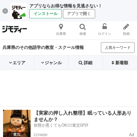
アプリならお得な情報を見逃さない！
インストール
アプリで開く
兵庫県
検索
ログイン
投稿
兵庫県のその他語学の教室・スクール情報
人気キーワード
エリア
ジャンル
詳細
新着順
【実家の押し入れ整理】眠っている人形あり
ませんか？
状態が悪くてもOK🙆‍♀️査定0円‼️
Ad
COYASH