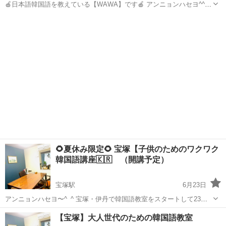
🍎日本語韓国語を教えている【WAWA】です🍎 アンニョンハセヨ^^
日本語韓国語を教えている【WAWA】Well Aging Web Academyです
兵庫
神戸市
韓国語
公民館
。 🍓インスタグラムでは、 ・レッスンの雰囲気 ...
🌻夏休み限定🌻 宝塚【子供のためのワクワク
韓国語講座🇰🇷 （開講予定）
宝塚駅
6月23日
アンニョンハセヨ〜^_^ 宝塚・伊丹で韓国語教室をスタートして23年
になりました^_^ 大好きな子供達と韓国語で触れてみたいと思い、初
兵庫
宝塚市
宝塚駅
韓国語
夏休み
【宝塚】大人世代のための韓国語教室
の 小学生を対象した【３日間完結】のスペシャル講座を開講予定‼️ 🕐