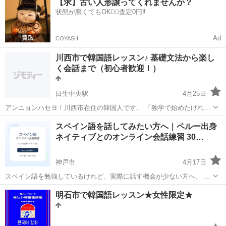
【求】古い人形譲ってくれませんか？
30分〜1時間程度。 あなたのペースに合わせて進めます。 【料金】 30
状態が悪くてもOK🙆‍♀️査定0円‼️
分 600円 1時間 ...
Ad
COYASH
川西市で韓国語レッスン♪ 基礎文法から楽し
く会話まで（初心者歓迎！）
日生中央駅
4月25日
アンニョンハセヨ！川西市在住の韓国人です。 「独学で始めたけれ
ど、文法が整理できなくて不安…」 「教科書の内容だけでなく、自然
兵庫
川西市
日生中央駅
韓国語
レッスン
スペイン語を話してみたい方へ｜ペルー出身
な韓国語で楽しくおしゃべりしたい！」 そんな方にぴったりの、「確
ネイティブとのオンライン会話練習 30…
かな基礎」と「生きた会話...
神戸市
4月17日
スペイン語を勉強しているけれど、実際に話す機会が少ない方へ。 ペ
ルー出身・ペルー在住のネイティブとのオンライン会話で、スペイン
兵庫
神戸市
スペイン語
オンライン
明石市で韓国語レッスン★女性限定★
語を使う練習をしてみませんか？ このサービスは、文法を細かく教え
る授業ではなく、 「実際...