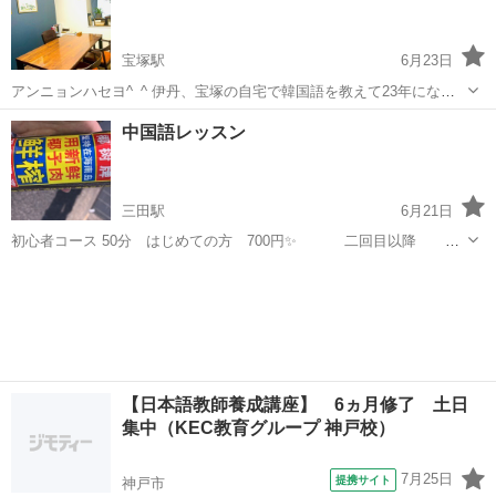
子供の集中力が途...
宝塚駅
6月23日
アンニョンハセヨ^_^ 伊丹、宝塚の自宅で韓国語を教えて23年になり
ました！ ドラマを字幕なしで楽しみたい！」 「推しの言葉をそのまま
兵庫
宝塚市
宝塚駅
韓国語
レッスン
中国語レッスン
聞き取りたい！」 「次の渡韓でもっと現地の人と話してみたい！」 そ
んな【大人世代の皆...
三田駅
6月21日
初心者コース 50分 はじめての方 700円✨ 二回目以降
1200円✨ ネイティブとのレッスンです♪ オンライン🎶 気になる方はコ
兵庫
三田市
三田駅
中国語
レッスン
メントから📝メッセージください
【日本語教師養成講座】 6ヵ月修了 土日
集中（KEC教育グループ 神戸校）
7月25日
提携サイト
神戸市