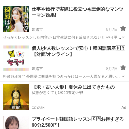
仕事や旅行で実際に役立つ☀️圧倒的なマンツ
ーマン効果❗️
姫路市
8月7日
せっかくレッスンした内容が 日常生活に何も反映されないと やり甲斐
が無いと思いますので 無駄を省いた 効率の良い中国語サポートの ご
兵庫
姫路市
中国語
レッスン
個人/少人数レッスンで安心！韓国語講座🇰🇷
案内をさせて頂きます🙇 弊社 中国語スクール モイザ【M...
【対面/オンライン】
姫路市
8月7日
안녕하세요^^ 外国語に興味を持つきっかけは一人一人異なると思いま
す。 「興味を持つ」ということは、自分自身の可能性を広げること！
兵庫
姫路市
韓国語
レッスン
【求・古い人形】夏休みに出てきたもの
興味はあるけど、韓国語が話せるようになるか不安…という方も安心
状態が悪くてもOK🙆‍♀️査定0円‼️
して受講していただけ...
Ad
COYASH
プライベート韓国語レッスン🇰🇷お得すぎる
60分2,500円❗️