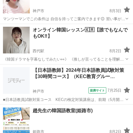
神戸市
8月3日
マンツーマンでこの条件は 自信を持ってご案内できます😊 習い事が長
続きしないのは 🔴毎日忙しい 🔴勉強が嫌い 🔴料金が高い 色々原因が
兵庫
神戸市
韓国語
レッスン
オンライン韓国レッスン🇰🇷【誰でもなんで
あると思いますが💦 当スクール 韓国語レッスンMOIZA【モイザ】は
もOK‼️】
20...
西代駅
8月2日
《韓国ドラマを字幕なしでみたい👀》 《推しが言ってることを理解し
たい🔥》 《韓国旅行に行きたい✈️》 言語に間違いなんてありません🙆‍♀️
兵庫
神戸市
西代駅
韓国語
オンライン
【日本語教師】2024年日本語教員試験対策
楽しく勉強することが1番大切です😆 外国語を勉強することは、新し
【30時間コース】（KEC教育グルー…
い世界への鍵...
7月25日
提携サイト
神戸市
■日本語教員試験対策コース KECの検定対策講座は、前期（5月開
始）と後期（8月開始）の2種類の時期があり、前期には、■水曜30時
兵庫
神戸市
その他
趙先生の韓国語教室(姫路市)
間コースと■日曜30時間コースの2コース■前期60時間と後期30時間を
加えた90時間コースも選...
姫路市
8月2日