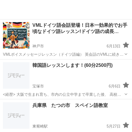
VMLドイツ語会話登場！日本一効果的でお手
頃なドイツ語レッスン!ドイツ語の成長…
神戸市
6月13日
VMLボイスメッセージレッスン（ドイツ語編） 英会話のVMLに続き皆
さまからの要望によりドイツ語会話を作りました。 ドイツ語会話に興
兵庫
神戸市
その他語学
VML
韓国語レッスンします！(60分2500円)
味がある人や話せるようになりたい方は是非参加して見てください。
好きな時間に好...
宝塚市
6月6日
<経歴> 大阪で生まれ育ち、市内の公立中学まで卒業した後、 高校入
学と同時に韓国へ移住し、高校大学を韓国で卒業 帰国し大手ホテルに
兵庫
宝塚市
韓国語
レッスン
兵庫県 たつの市 スペイン語教室
て勤務後、日韓貿易ビジネスの企業に勤めております。 駅付近のカフ
ェなどでのレッスンを予定して...
東觜崎駅
5月27日