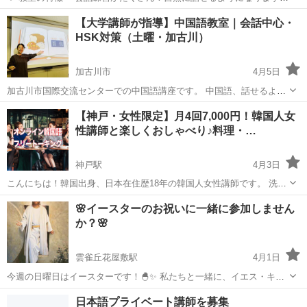
・発音・文法も丁寧に指導 ・HSK対策あり ・ロールプレイや発表など
兵庫
加古川市
東加古川駅
中国語
子ども
【大学講師が指導】中国語教室｜会話中心・
楽しい活動も充実 ✨ 無料体験レッスン実施中！ ✨ ⸻ 🔶 こんな方
HSK対策（土曜・加古川）
におすすめ ・...
加古川市
4月5日
加古川市国際交流センターでの中国語講座です。 中国語、話せるよう
になりたい方へ😊 文法だけで終わらず、「実際に使える中国語」を楽
兵庫
加古川市
中国語
センター
【神戸・女性限定】月4回7,000円！韓国人女
しく学べます！ 場所:加古川市国際交流センター(ヤマト屋敷５階) 初心
性講師と楽しくおしゃべり♪料理・…
者の方も大歓迎です✨ ...
神戸駅
4月3日
こんにちは！韓国出身、日本在住歴18年の韓国人女性講師です。 洗練
された街・神戸の皆さんと、オンラインを通じて楽しく交流しながら
兵庫
神戸市
神戸駅
韓国語
オンライン
🌸イースターのお祝いに一緒に参加しません
韓国語をお教えしたいと思い、レッスンをスタートしました。 「教科
か？🌸
書だけの勉強はもう卒業し...
雲雀丘花屋敷駅
4月1日
今週の日曜日はイースターです！🐣✨ 私たちと一緒に、イエス・キリ
ストについて学び、イースターがクリスチャンにとってなぜ大切な日
兵庫
川西市
雲雀丘花屋敷駅
その他
キリスト
日本語プライベート講師を募集
なのかを知ってみませんか？ 📅 日時：4月5日（日）午前10時〜11時