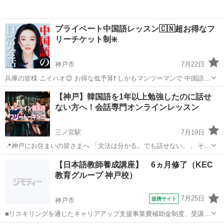
プライベート中国語レッスン🇨🇳超お得なフ
リーチケット制❇️
神戸市
7月22日
兵庫の皆様 ニイハオ😊 お得な低予算❗️ しかもマンツーマンで 中国語を
効率よく習得できる とっておきプランをご案内します🇨🇳 弊社 モイ
兵庫
神戸市
中国語
レッスン
【神戸】韓国語を1年以上勉強したのに話せ
ザグループ オンライン中国語【MOIZA】は 運営開始から13年となり
ない方へ！会話専門オンラインレッスン
ますが...
三ノ宮駅
7月19日
📍神戸にお住まいの皆さまへ 「文法は分かる。でも話せない。」 そん
な悩みはありませんか？ 文法だけを勉強しても、韓国語は話せるよう
兵庫
神戸市
三ノ宮駅
韓国語
オンライン
【日本語教師養成講座】 6ヵ月修了（KEC
になりません。 単語を一つ覚えても、実際に口に出して何度も練習し
教育グループ 神戸校）
なければ、...
7月25日
提携サイト
神戸市
■リスキリングを通じたキャリアアップ支援事業費補助金制度、受講費
用の最大70％還付（要件有、詳細はお尋ねください） ■KECは全校舎