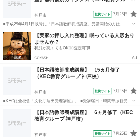
加えた90時間コースも選...
7月25日
提携サイト
神戸市
■平成29年4月1日以降に「日本語教師養成講座」受講開始の方は、そ
の講座内容が文化庁に認められた「文化庁届出受理講座」であること
兵庫
神戸市
その他
【実家の押し入れ整理】眠っている人形あり
が必要です。KECなら全校舎で届出受理講座が受講できます。 資格を
ませんか？
取り、国内、海外の日本語教師...
状態が悪くてもOK🙆‍♀️査定0円‼️
Ad
COYASH
【日本語教師養成講座】 15ヵ月修了
（KEC教育グループ 神戸校）
7月25日
提携サイト
神戸市
■KECは全校舎「文化庁届出受理講座」。 ■受講曜日・時間帯振替受
講、校舎間振替受講、休学制度、動画視聴（基礎理論）と資格への万
兵庫
神戸市
その他
【日本語教師養成講座】 6ヵ月修了（KEC
全なフォロー体制。 ■3年間無料再履修システム：入学から3年以内は
教育グループ 神戸校）
何度でも無料で再履修が可能（基...
7月25日
提携サイト
神戸市