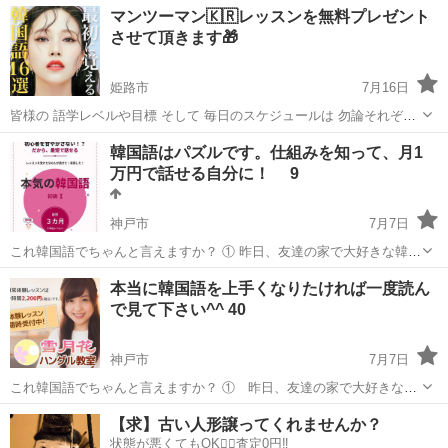
兵庫
神戸市
その他
マンツーマン🇰🇷レッスンを無料プレゼント
「文化庁届出受理講座」。 ■受講曜日・時間帯振替受講、校舎間振替
させて頂きます🎁
受講、休学制度、動画視聴（基...
姫路市
7月16日
皆様の 語学レベルや目標 そして 毎日のスケジュールは 勿論それぞれ
違いますので お一人お一人の 方向性に合ったレッスンを 効率よくサ
兵庫
姫路市
韓国語
レッスン
韓国語はパズルです。仕組みを知って、月1
ポートさせて頂きます😊 まず初めに 弊社Moiza Gr...
万円で話せる自分に！ 9
神戸市
7月7日
これ韓国語でちゃんと言えますか？ ① 昨日、友達の家で大好きな韓国
ドラマを見ました。 ② 来週の金曜日に、彼と一緒にソウルで美味しい
兵庫
神戸市
韓国語
ハングル
本当に韓国語を上手くなりたければ一度読ん
韓国料理を食べます。 今まで500人以上のレッスンをしましたが、1年
で見て下さい^^ 40
以上教室や...
神戸市
7月7日
これ韓国語でちゃんと言えますか？ ① 昨日、友達の家で大好きな韓
国ドラマを見ました。 ② 来週の金曜日に、彼と一緒にソウルで美味
兵庫
神戸市
韓国語
https
【求】古い人形譲ってくれませんか？
しい韓国料理を食べます。 どうですか？ 今まで500人程の無料体験レ
状態が悪くてもOK🙆‍♀️査定0円‼️
ッス...