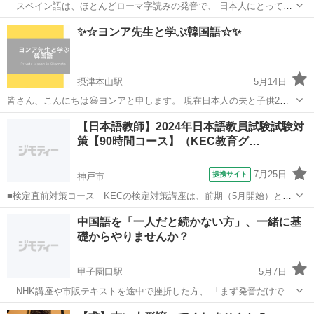
スペイン語は、ほとんどローマ字読みの発音で、 日本人にとって、
比較的、学びやすい言葉です。 スペインに興味のある方、 中南米に興
兵庫
たつの市
東觜崎駅
スペイン語
ローマ字
✨☆ヨンア先生と学ぶ韓国語☆✨
味のある方、 ぜひ、スペイン語を学んでみませんか？ 料金など、詳し
いことは、ホー...
摂津本山駅
5月14日
皆さん、こんにちは😃ヨンアと申します。 現在日本人の夫と子供2人
で暮らしています。 私は日本が大好きで２０歳に日本に来て19年目に
兵庫
神戸市
摂津本山駅
韓国語
レッスン
【日本語教師】2024年日本語教員試験試験対
なります。 教えることが大好きで、生徒様の立場で益となるよう、と
策【90時間コース】（KEC教育グ…
にかく楽しく生き生きと...
7月25日
提携サイト
神戸市
■検定直前対策コース KECの検定対策講座は、前期（5月開始）と後
期（7月開始）の2種類の時期があり、前期には、■水曜30時間コース
兵庫
神戸市
その他
中国語を「一人だと続かない方」、一緒に基
と■日曜30時間コースの2コース■前期60時間と後期（検定直前対策コ
礎からやりませんか？
ース）30時間を加えた9...
甲子園口駅
5月7日
NHK講座や市販テキストを途中で挫折した方、 「まず発音だけでも
やってみたい」という方も歓迎です。※女性限定 平日昼間中心、1回
兵庫
西宮市
甲子園口駅
中国語
HSK