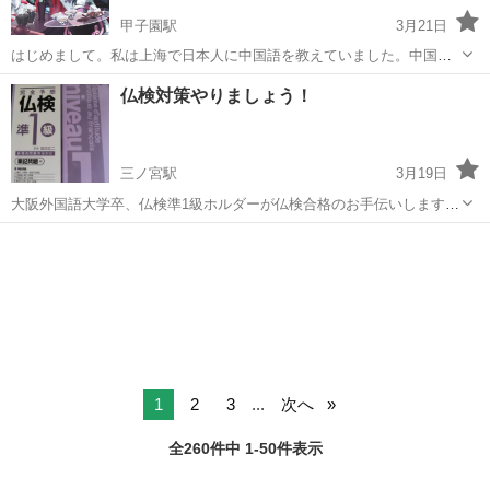
甲子園駅
3月21日
はじめまして。私は上海で日本人に中国語を教えていました。中国語
の初級を丁寧に教えます。個人レッスン1時間2500円/人くらいでいか
兵庫
西宮市
甲子園駅
中国語
上海
仏検対策やりましょう！
がでしょうか？ 場所は甲子園駅附近を考えています。グループレッス
ンも相談可能です。今から中国語...
三ノ宮駅
3月19日
大阪外国語大学卒、仏検準1級ホルダーが仏検合格のお手伝いします。
サポートするのは2級まで。 対面の場合は近隣のカフェで。 オンライ
兵庫
神戸市
三ノ宮駅
フランス語
仏検
ンの場合はZoomでやります。 1時間2500円。 ※初回のみ 1時間1000
円。 独...
1
2
3
...
次へ
全260件中 1-50件表示