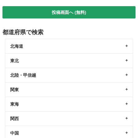
投稿画面へ (無料)
都道府県で検索
北海道
東北
北陸・甲信越
関東
東海
関西
中国