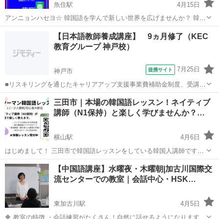
魚住駅
4月15日
アンニョンハセヨ☆ 韓国語を学んで新しい世界を広げませんか？ 韓国
ドラマをもっと深く楽しみたい、K-POPの歌詞の意味を理解したい、
兵庫
明石市
魚住駅
韓国語
韓国人
【日本語教師養成講座】 9ヵ月修了（KEC
韓国旅行で現地の人と交流したい… 韓国人講師によるマンツーマンレ
教育グループ 神戸校）
ッスンで、初心者の方から上...
7月25日
提携サイト
神戸市
■リスキリングを通じたキャリアアップ支援事業費補助金制度、受講費
用の最大70％還付（要件有、詳細はお尋ねください） ■KECは全校舎
兵庫
神戸市
その他
三田市｜本場の韓国語レッスン！ネイティブ
「文化庁届出受理講座」。 ■受講曜日・時間帯振替受講、校舎間振替
講師（N1保持）と楽しく学びませんか？…
受講、休学制度、動画視聴（基...
横山駅
4月6日
はじめまして！ 三田市で韓国語レッスンをしている韓国人講師です。
😊 ​「韓国語を始めてみたいけど、独学では難しい…」 「ドラマのセリ
兵庫
三田市
横山駅
韓国語
ネイティブ
【中国語講座】水曜夜・木曜朝|加古川国際交
フや歌詞を直接理解したい！」 「信頼できる講師から、基礎からしっ
流センターでの教室｜会話中心・HSK…
かり学びたい」 ​そん...
東加古川駅
4月5日
🔶 教室の特徴 ・会話練習がたくさん！自然に話せるようになります