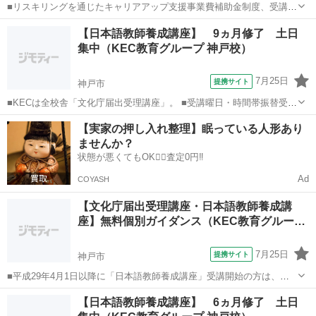
■リスキリングを通じたキャリアアップ支援事業費補助金制度、受講費
用の最大70％還付（要件有、詳細はお尋ねください） ■KECは全校舎
兵庫
神戸市
その他
【日本語教師養成講座】 9ヵ月修了 土日
「文化庁届出受理講座」。 ■受講曜日・時間帯振替受講、校舎間振替
集中（KEC教育グループ 神戸校）
受講、休学制度、動画視聴（基...
7月25日
提携サイト
神戸市
■KECは全校舎「文化庁届出受理講座」。 ■受講曜日・時間帯振替受
講、校舎間振替受講、休学制度、動画視聴（基礎理論）と資格への万
兵庫
神戸市
その他
【実家の押し入れ整理】眠っている人形あり
全なフォロー体制。 ■3年間無料再履修システム：入学から3年以内は
ませんか？
何度でも無料で再履修が可能（基...
状態が悪くてもOK🙆‍♀️査定0円‼️
Ad
COYASH
【文化庁届出受理講座・日本語教師養成講
座】無料個別ガイダンス（KEC教育グルー…
7月25日
提携サイト
神戸市
■平成29年4月1日以降に「日本語教師養成講座」受講開始の方は、そ
の講座内容が文化庁に認められた「文化庁届出受理講座」であること
兵庫
神戸市
その他
【日本語教師養成講座】 6ヵ月修了 土日
が必要です。KECなら全校舎で届出受理講座が受講できます。 資格を