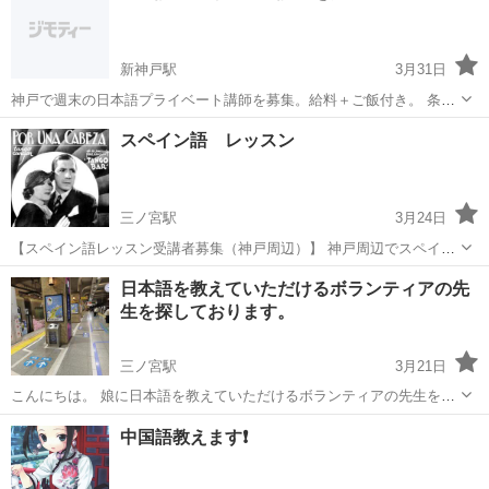
📍 場所：川西能...
新神戸駅
3月31日
神戸で週末の日本語プライベート講師を募集。給料＋ご飯付き。 条
件：日曜終日（平日午前も可）、おしゃべり好きで気長な方。中国語
兵庫
神戸市
新神戸駅
日本語
おじいちゃん
スペイン語 レッスン
NG歓迎。 中学生でもおじいちゃんでもOK。 私のレベルは
N5.5（笑）。長期希望。
三ノ宮駅
3月24日
【スペイン語レッスン受講者募集（神戸周辺）】 神戸周辺でスペイン
語レッスンを行っています。 会話練習、DELE対策、基礎文法、日
兵庫
神戸市
三ノ宮駅
スペイン語
DELE
日本語を教えていただけるボランティアの先
常会話など、目的に合わせてレッスンを行います。初心者から上級者
生を探しております。
まで対応可能です。 またス...
三ノ宮駅
3月21日
こんにちは。 娘に日本語を教えていただけるボランティアの先生を探
しております。 できれば女性の先生を希望しております。 現在、娘は
兵庫
神戸市
三ノ宮駅
日本語
先生
中国語教えます❗️
独学で日本語を勉強しておりますが、特に会話力を伸ばしたいと考え
ております。 私たちは神戸...