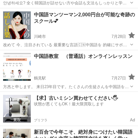
안녕하세요? 全く韓国語が話せない方や会話も文法もしっかりと学び
たい方、キレイな発音で韓国語を話したい方、ご希望に合わせてレッ
神奈川
横浜市
みなとみらい駅
韓国語
レッスン
中国語マンツーマン2,000円台が可能な奇跡の
スンをやっています。無理なく楽しく続けられるように心かけていま
スクール💕
す。 一人でも多くの方が...
川崎市
7月28日
改めて 今、注目されている 最重要な言語🇨🇳中国語を 的確にサポー
トさせて頂きます🤲 毎日を忙しく過ごされる中で 新しく何かを始める
神奈川
川崎市
中国語
レッスン
中国語教室 （普通話）オンラインレッスン
事は 中々難しい問題だと思いますが 弊社 Moiza G...
鶴見駅
7月27日
方杰と申します。 来日23年目です。たくさんの生徒さんを中国語を指
導しております。 自分で作った中国語学習教材をは生徒にとって理解
神奈川
横浜市
鶴見駅
中国語
オンライン
【求】古いミシン買わせてください🖐️
しやすいレベルになっています。 Zoomでオンライン中国語レッスン
状態が悪くてもOK！最大限買取します
を行います。 ライフ...
Ad
プリフラ
新百合で今年こそ、絶対身につけたい韓国語