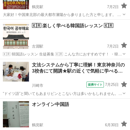
鶴見駅
7月2日
大家好！中国東北部の最大都市瀋陽から参りました方と申します。 来
日して23年目、中国語教師経験は長いです。 キッズからお年寄り、発
神奈川
横浜市
鶴見駅
中国語
レッスン
🇰🇷 楽しく学べる韓国語レッスン 🇰🇷
音からビジネスまで、幅広い年齢層、目的に応じてレッスン対応が可
能です。 資格試験対策や企...
古淵駅
7月2日
🇰🇷 韓国語レッスン 生徒募集 🇰🇷 こんな方におすすめです！ ・韓国
語の勉強を始めたい方 ・韓国語を独学で学んでいる方 ・会話力をアッ
神奈川
相模原市
古淵駅
韓国語
レッスン
文法システムから丁寧に理解！東京神奈川の
プさせたい方 ・好きな芸能人の話を聞き取れるようになりたい方 韓国
3校舎にて開講★駅の近くで気軽に学べる…
語指導歴16年の講...
7月25日
提携サイト
川崎市
“ドイツ語”と聞いてもあまりピンとこない方は多いかもしれません。し
かし日本にもたくさんのドイツ語圏の文化が入ってきています。意外
神奈川
川崎市
イタリア語
オンライン中国語
と身近な存在であるドイツ語をゼロからしっかりインターエドで始め
てみませんか？ この講座ではベテラ...
鶴見駅
6月30日