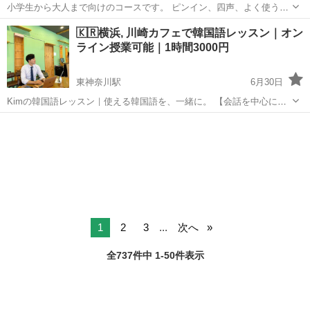
小学生から大人まで向けのコースです。 ピンイン、四声、よく使う単
語からスタートし、聞く、話す、読む、書くなど、総合的な中国語の
神奈川
横浜市
鶴見駅
中国語
オンライン
🇰🇷横浜, 川崎カフェで韓国語レッスン｜オン
能力を身につけていきます。 ■ レッスン時間 1コマは40分になりま
ライン授業可能｜1時間3000円
す。連続2コマ受講も可能...
東神奈川駅
6月30日
Kimの韓国語レッスン｜使える韓国語を、一緒に。 【会話を中心に】
「字幕なしでドラマを観たい」「好きなアイドルの言葉をそのまま理
神奈川
横浜市
東神奈川駅
韓国語
レッスン
解したい」 その気持ち、よくわかります。 ▌Kimとは？ サッカー選
手、Yo...
1
2
3
...
次へ
全737件中 1-50件表示