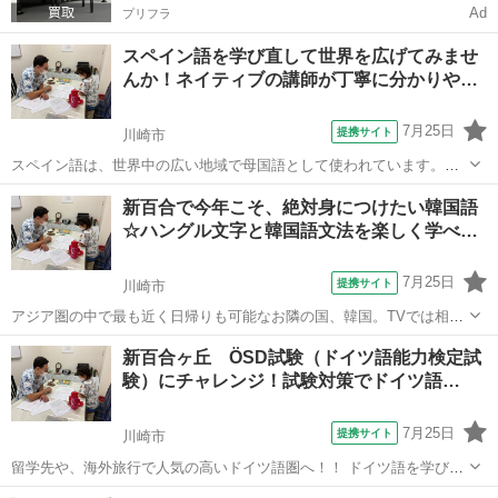
Ad
プリフラ
スペイン語を学び直して世界を広げてみませ
んか！ネイティブの講師が丁寧に分かりや…
7月25日
提携サイト
川崎市
スペイン語は、世界中の広い地域で母国語として使われています。米
国では、ヒスパニック系の人口割合が増えていることもあり、必要性
神奈川
川崎市
スペイン語
新百合で今年こそ、絶対身につけたい韓国語
が高い言語です。人気の観光地として、バルセロナ、グラナダ、トレ
☆ハングル文字と韓国語文法を楽しく学べ…
ド、などなど観光名所満載のスペインのほ...
7月25日
提携サイト
川崎市
アジア圏の中で最も近く日帰りも可能なお隣の国、韓国。TVでは相変
わらず韓流ドラマが人気ですね。ますます身近になった韓国語を学ん
神奈川
川崎市
韓国語
新百合ヶ丘 ÖSD試験（ドイツ語能力検定試
でみませんか。インターエドではネイティブ講師による積極的で丁寧
験）にチャレンジ！試験対策でドイツ語…
な指導。各人が苦手とする発音の矯正は...
7月25日
提携サイト
川崎市
留学先や、海外旅行で人気の高いドイツ語圏へ！！ ドイツ語を学びな
がらドイツ、オーストリアなどの風土や文化も自然と学べる楽しい授
神奈川
川崎市
イタリア語