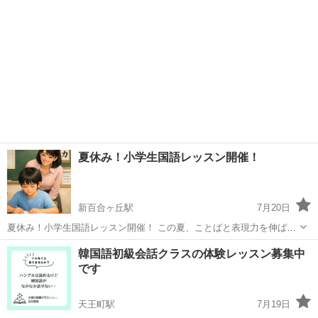
夏休み！小学生国語レッスン開催！
新百合ヶ丘駅
7月20日
夏休み！小学生国語レッスン開催！ この夏、ことばと表現力を伸ばそ
う♪ 🔤国語レッスン（小学4〜6年） ✦ 期間：7月中〜8月末 ✦ 会場：
神奈川
川崎市
新百合ヶ丘駅
日本語
国語
韓国語初級会話クラスの体験レッスン募集中
川崎市麻生区上麻生1-1-1 ホテルモリノ新百合...
です
天王町駅
7月19日