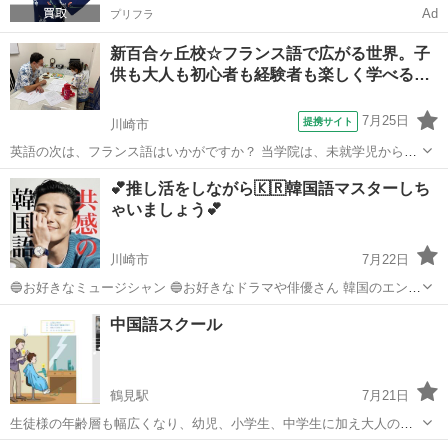
Ad
プリフラ
新百合ヶ丘校☆フランス語で広がる世界。子
供も大人も初心者も経験者も楽しく学べる…
7月25日
提携サイト
川崎市
英語の次は、フランス語はいかがですか？ 当学院は、未就学児から、
学校で授業があるので差を付けたい学生の方、リタイヤされた方ま
神奈川
川崎市
フランス語
💕推し活をしながら🇰🇷韓国語マスターしち
で、様々な方がフランス語を習いに来ています。 フランス語の勉強を
ゃいましょう💕
始めたい方に、いつでも“無料体験レッ...
川崎市
7月22日
🔵お好きなミュージシャン 🔵お好きなドラマや俳優さん 韓国のエンタ
メは 魅力が満載ですよね❣️ お忙しい毎日の中で 趣味や娯楽があるのは
神奈川
川崎市
韓国語
レッスン
中国語スクール
ストレス社会の状況の中で 掛け替えのない素敵な時間ですね😊 ...
鶴見駅
7月21日
生徒様の年齢層も幅広くなり、幼児、小学生、中学生に加え大人の方
も楽しく中国語を学んでいます。 独自の教材でやる気を維持すること