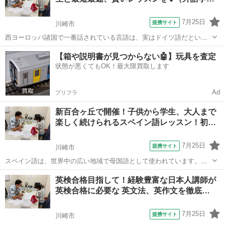
7月25日
提携サイト
川崎市
西ヨーロッパ諸国で一番話されている言語は、実はドイツ語だという
ことをご存知ですか？ ドイツ、オーストリア、スイスを初め、ドイツ
神奈川
川崎市
イタリア語
【箱や説明書が見つからない🤖】玩具を査定
語が話されている国はたくさんあります。音楽の話には欠かせないオ
状態が悪くてもOK！最大限買取します
ーストリアに、ワーキングホリデーでも...
Ad
プリフラ
新百合ヶ丘で開催！子供から学生、大人まで
楽しく続けられるスペイン語レッスン！初…
7月25日
提携サイト
川崎市
スペイン語は、世界中の広い地域で母国語として使われています。米
国では、ヒスパニック系の人口割合が増えていることもあり、必要性
神奈川
川崎市
スペイン語
英検合格目指して！経験豊富な日本人講師が
が高い言語です。人気の観光地として、バルセロナ、グラナダ、トレ
英検合格に必要な 英文法、英作文を徹底…
ド、などなど観光名所満載のスペインのほ...
7月25日
提携サイト
川崎市