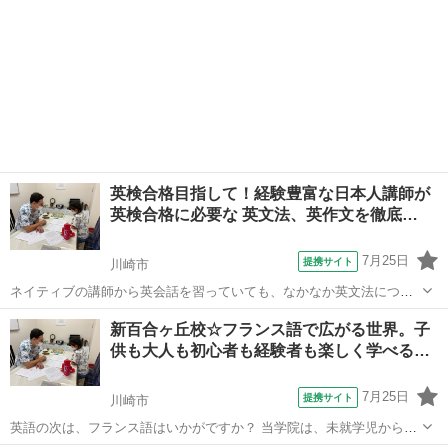
英検合格目指して！経験豊富な日本人講師が
英検合格に必要な 英文法、英作文を徹底…
7月25日
提携サイト
川崎市
ネイティブの講師から英会話を習っていても、なかなか英文法につい
ては教えてもらえないという経験はありませんか？英会話は好きだけ
神奈川
川崎市
その他
新百合ヶ丘校☆フランス語で広がる世界。子
ど、学校のテストではなかなか点数が伸びない、というお悩みはない
供も大人も初心者も経験者も楽しく学べる…
でしょうか？ そんな方々に、とっておき...
7月25日
提携サイト
川崎市
英語の次は、フランス語はいかがですか？ 当学院は、未就学児から、
学校で授業があるので差を付けたい学生の方、リタイヤされた方ま