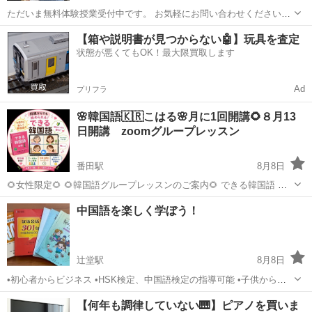
ただいま無料体験授業受付中です。 お気軽にお問い合わせください。
韓国語を、基礎を固めながら会話表現を中心として学んでいきます。
神奈川
大和市
大和駅
韓国語
クラス
【箱や説明書が見つからない🤖】玩具を査定
全くの初心者対象からある程度の期間勉強した経験者対象までいろい
状態が悪くてもOK！最大限買取します
ろなクラスがありま...
Ad
プリフラ
🌸韓国語🇰🇷こはる🌸月に1回開講🌻８月13
日開講 zoomグループレッスン
番田駅
8月8日
🌻女性限定🌻 🌻韓国語グループレッスンのご案内🌻 できる韓国語 初
級Ⅰ というテキストを使った Zoomグループレッスン（2〜4名） ２名
神奈川
愛甲郡
番田駅
韓国語
中国語を楽しく学ぼう！
さまから開講いたします。 「マンツーマンレッスンは少し緊張してし
オンライングループレッスン
まう…」 そん...
辻堂駅
8月8日
•初心者からビジネス •HSK検定、中国語検定の指導可能 •子供から大
人まで幅広い方向け 気軽に中国語を楽しく勉強してみませんか！ 講師
神奈川
茅ヶ崎市
辻堂駅
中国語
レッスン
【何年も調律していない🎹】ピアノを買いま
プロフィール: ★国立師範大学卒 ★中国の小学校で10年間国語教師