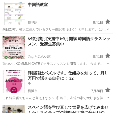
中国語教室
鶴見駅
8月1日
来日23年、横浜に住んでいるフリー翻訳者（ほう）と申します。 10年
以上中国語初級～ビジネスレーベルまでを教える経験があります。 授
神奈川
横浜市
鶴見駅
中国語
ピンイン
✨特別割引実施中✨9月開講 韓国語クラスレッ
業方針について、発音は第一。まずはピンインをしっかり学びましょ
スン、受講生募集中
う。 そして、文法を勉強...
みなとみらい駅
8月1日
🚀ついにKOMMUNICATEでクラスレッスンを開講します。 今までの
韓国語クラスレッスンの常識は、一度忘れてください ! グループなの
神奈川
横浜市
みなとみらい駅
韓国語
クラス
韓国語はパズルです。仕組みを知って、月1
に、マンツーマン級。KOMMUNICATEの新しいクラス 個人レッスン...
万円で話せる自分に！ 32
横浜市
7月30日
これ韓国語でちゃんと言えますか？ ① 昨日、友達の家で大好きな韓国
ドラマを見ました。 ② 来週の金曜日に、彼と一緒にソウルで美味しい
神奈川
横浜市
韓国語
スペイン語を学び直して世界を広げてみませ
韓国料理を食べます。 今まで500人以上のレッスンをしましたが、1年
んか！ネイティブの講師が丁寧に分かりや…