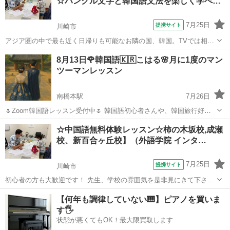
☆ハングル文字と韓国語文法を楽しく学べ…
7月25日
提携サイト
川崎市
アジア圏の中で最も近く日帰りも可能なお隣の国、韓国。TVでは相変
わらず韓流ドラマが人気ですね。ますます身近になった韓国語を学ん
神奈川
川崎市
韓国語
8月13日🌹韓国語🇰🇷こはる🌸月に1度のマン
でみませんか。インターエドではネイティブ講師による積極的で丁寧
ツーマンレッスン
な指導。各人が苦手とする発音の矯正は...
南橋本駅
7月26日
🌷Zoom韓国語レッスン受付中🌷 韓国語初心者さんや、韓国旅行好き
さんと、のんびり楽しくお話しできたら嬉しいです。 勉強！でなく 一
神奈川
相模原市
南橋本駅
韓国語
初心者
☆中国語無料体験レッスン☆柿の木坂校,成瀬
緒にゆっくり韓国語にふれたり、好きなことをお話ししたり、ほっと
校、新百合ヶ丘校】（外語学院 インタ…
できる時間を大切にし...
7月25日
提携サイト
川崎市
初心者の方も大歓迎です！ 先生、学校の雰囲気を是非見にきて下さ
い。 ※記載日以外でも体験レッスンが可能な場合もございます。電話
神奈川
川崎市
中国語
【何年も調律していない🎹】ピアノを買いま
かメールにてご希望日時をお知らせ下さい。 info@intered.jp 03-3717-
す🖐️
2544
状態が悪くてもOK！最大限買取します