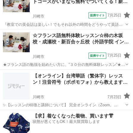
トコースがいまなら無料でついてくる！新…
7月25日
提携サイト
川崎市
『教室での英会話は楽しい！でもそれ以外の時間をどうやって英語に
活かしたらいいか分からない・・・』 『英会話学校では日常や教科書
神奈川
川崎市
その他
☆フランス語無料体験レッスン☆柿の木坂
の会話を沢山学ぶけど、試験の対策もお得に欲張れたら・・・』 そん
校・成瀬校・新百合ヶ丘校（外語学院 イン…
な生徒様のお声を反映して、この度...
7月25日
提携サイト
川崎市
★フランス語の勉強を始めたい方に、“３０分の無料体験レッスン”★
世界26か国で幅広く話されるだけでなく、国際機関での公用語として
神奈川
川崎市
フランス語
【オンライン】台湾華語（繁体字）レッス
も使用されるフランス語。 世界中を言語の壁を感じずに旅をしたい、
ン！注音符号（ボポモフォ）から教えます
また国際機関で将来働きたい！...
【…
川崎市
7月23日
✨【レッスンの特徴と講師について】 完全オンライン（Zoom、
Google Meet、Discord...など）で行いますので、日本全国どこからで
神奈川
川崎市
中国語
台湾
【求】着なくなった着物、買います👘
もご受講いただけます！ 台湾からの留学生で、講師としての経験はま
状態が悪くてもOK！最大限買取します
だあり...