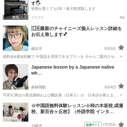
す🖐️
★...
状態が悪くてもOK！最大限買取します
Ad
プリフラ
🇨🇳最新のチャイニーズ個人レッスン詳細を
お伝え致します💕
横浜市
8月5日
低料金&最短距離で 中国語を習得できるプランを 今からご案内させて
頂きます🇨🇳 当スクール 中国語オンライン モイザ【MOIZA】レッス
神奈川
横浜市
中国語
レッスン
Japanese lesson by a Japanese native
ンは 運営開始から13年目となり お忙しい方でも ストレス掛からない
wh…
ように 【マン...
南林間駅
8月4日
TOEIC満点の英語講師および翻訳家（日本人）が、日本語を教えま
す。 I'm Japanese, born and raised. While being an English teacher
神奈川
大和市
南林間駅
日本語
☆中国語無料体験レッスン☆柿の木坂校,成瀬
and translat...
校、新百合ヶ丘校】（外語学院 インタ…
7月25日
提携サイト
川崎市