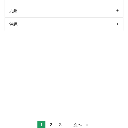
九州
沖縄
1
2
3
...
次へ