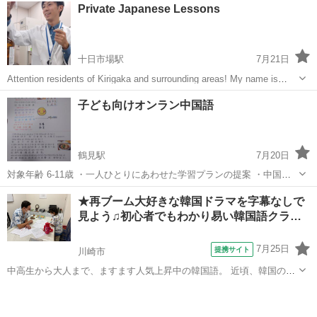
神奈川
横浜市
鶴見駅
中国語
mail
Private Japanese Lessons
ができる。 生徒様の性格や考え方を考慮したうえで効率の良い勉強法
を提案いたします。 教材費0円...
十日市場駅
7月21日
Attention residents of Kirigaka and surrounding areas! My name is
Daisuke Nakamura, a former scientist and cu...
神奈川
横浜市
十日市場駅
日本語
Lessons
子ども向けオンラン中国語
鶴見駅
7月20日
対象年齢 6-11歳 ・一人ひとりにあわせた学習プランの提案 ・中国人
講師の体験レッスン1回（無料） 来日して23年目、中国語教師経験は
神奈川
横浜市
鶴見駅
中国語
子ども
★再ブーム大好きな韓国ドラマを字幕なしで
長いです 興味がある方はメールで連絡ください。 SMS：08051026...
見よう♫初心者でもわかり易い韓国語クラ…
7月25日
提携サイト
川崎市
中高生から大人まで、ますます人気上昇中の韓国語。 近頃、韓国の音
楽やドラマなどを通して、ハングルが身近になったという方も多いの
神奈川
川崎市
韓国語
ではないでしょうか。 インターエド新百合ヶ丘校では、韓国語の勉強
を始めてみたい方に“３０分の無料...