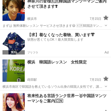
神奈川の皆様🇰🇷韓国語マンツーマンご案内
ツ・オーストリア・スイスを中心としたドイツ語圏での国際的なドイ
させて頂きます❣️
ツ語能力』の証明に使えます。 ...
横浜市
7月15日
まずは 無料体験レッスン サービスさせ頂きます😃 🇰🇷韓国語マンツ
ーマンスクール 【MOIZA】モイザと申します❗️ ️🟣大手スクールの様な
神奈川
横浜市
韓国語
レッスン
【求】着なくなった着物、買います👘
高額なレッスン料金や入会金&月会費 🟣教室のグループレッスンの様
状態が悪くてもOK！最大限買取します
な 月謝...
Ad
プリフラ
横浜 韓国語レッスン 女性限定
蒔田駅
7月15日
横浜市南区で韓国語を教えているソウル出身の韓国人女性です。講師
暦は19年になります。対面レッスンとオンラインレッスン、ご都合に
神奈川
横浜市
蒔田駅
韓国語
レッスン
将来性ある言語ランク世界一🥇中国語マンツ
合わせて選べます。初心者から上級者まで。主にNEWカナダコリアン
ーマンをご案内🇨🇳
のテキストを使って学習します。 ...