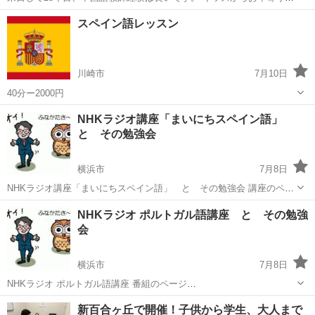
発音からビジネスまで、幅広い年齢層、目的に応じてレッスン対応が
神奈川
横浜市
鶴見駅
中国語
レッスン
スペイン語レッスン
可能です。 ・一人ひとりにあわせた学習プランの提案 ・体験レッスン
1回（無料） Zoom...
川崎市
7月10日
40分ー2000円
神奈川
川崎市
スペイン語
レッスン
NHKラジオ講座「まいにちスペイン語」
と その勉強会
横浜市
7月8日
NHKラジオ講座「まいにちスペイン語」 と その勉強会 講座のペー
ジ https://www.nhk.jp/p/rs/NRZWXVGQ19/ 聞き逃し配信もあります。
神奈川
横浜市
スペイン語
NHK
NHKラジオ ポルトガル語講座 と その勉強
放送番組なので、質問ができなかったり、会...
会
横浜市
7月8日
NHKラジオ ポルトガル語講座 番組のページ
https://www.nhk.jp/p/rs/N13V9K157Y/ ネットによる聞き逃し配信もあ
神奈川
横浜市
ポルトガル語
サークル
新百合ヶ丘で開催！子供から学生、大人まで
ります。 良い番組ですが、放送番組なので、質問ができなかったり...