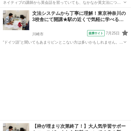
ネイティブの講師から英会話を習っていても、なかなか英文法につい
ては教えてもらえないという経験はありませんか？英会話は好きだけ
神奈川
川崎市
その他
文法システムから丁寧に理解！東京神奈川の
ど、学校のテストではなかなか点数が伸びない、というお悩みはない
3校舎にて開講★駅の近くで気軽に学べる…
でしょうか？ そんな方々に、とっておき...
7月25日
提携サイト
川崎市
“ドイツ語”と聞いてもあまりピンとこない方は多いかもしれません。し
かし日本にもたくさんのドイツ語圏の文化が入ってきています。意外
神奈川
川崎市
イタリア語
と身近な存在であるドイツ語をゼロからしっかりインターエドで始め
てみませんか？ この講座ではベテラ...
【枠が埋まり次第終了！】大人気学習サポー