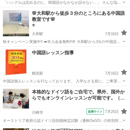
「ハングルは読めるのに、韓国語がなかなか話せない…」 そんな悩み
はありませんか？😊 このクラスは、韓国語を初めて学ぶ方のための入
神奈川
横浜市
天王町駅
韓国語
クラス
🌸大和駅から徒歩３分のところにある中国語
門クラスではありません。 ✔ ハングルが読める ✔ 独学で勉強したこ
教室です🌸
とがある ✔ 文法をし...
大和駅
7月16日
秋キャンペーン実施中‼️ ➡️🌸入会金無料‼️🌸 大和駅から3分の中国語教
室です。完璧個室で落ち着いた雰囲気で中国語レッスンを受けられま
神奈川
大和市
大和駅
中国語
茶室
中国語レッスン指導
す。 急な出張、赴任、旅行、留学、そして学校で勉強された内容をさ
らにという、...
鶴見駅
7月16日
中国語個人レッスンを行なっております。 入学なさる前に、ご希望の
クラス（入門、初、中、上各級）を体験して頂き、その後カウンセリ
神奈川
横浜市
鶴見駅
その他語学
レッスン
本格的なドイツ語をご自宅で。県外、国外か
ングを行い、コースを決めます。受講開始後は、「語彙」、「発
らでもオンラインレッスンが可能です。（…
音」、「流暢さ」、「リスニング」、「正...
7月25日
提携サイト
川崎市
オーストリア政府公認ドイツ語技能検定試験（通称OeSD）の特別対策
コースとなります。 OeSDはオーストリア政府の権限のもと、『ドイ
神奈川
川崎市
イタリア語