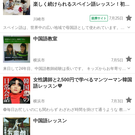
楽しく続けられるスペイン語レッスン！初…
7月25日
提携サイト
川崎市
スペイン語は、世界中の広い地域で母国語として使われています。米
国では、ヒスパニック系の人口割合が増えていることもあり、必要性
神奈川
川崎市
スペイン語
中国語教室
が高い言語です。人気の観光地として、バルセロナ、グラナダ、トレ
ド、などなど観光名所満載のスペインのほ...
横浜市
7月5日
来日して24年目、中国語教師経験は長いです。 キッズからお年寄り、
発音からビジネスまで、幅広い年齢層、目的に応じてレッスン対応が
神奈川
横浜市
中国語
番号
女性講師と2,500円で学べるマンツーマン韓国
可能です。 毎週月曜日～土曜日 10：00～10：40 11：00～11：40 ...
語レッスン💜
横浜市
7月3日
🟢毎日お忙しいのにも関わらず わざわざ時間を掛けて通うような 教室
でのグルーブレッスンでは無く 🟢LINE、ズーム、Skypeなどの 便利な
神奈川
横浜市
韓国語
レッスン
中国語レッスン
無料ツールを活用し パソコンがなくても スマホからのテレビ電話で
ご自宅で ...