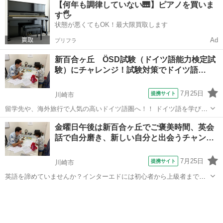
【何年も調律していない🎹】ピアノを買いま
業です。 日常会話に磨きをかけ、検定試験を受けてらくらく留学、ド
す🖐️
イツ語圏の生活にも自信が持てます。...
状態が悪くてもOK！最大限買取します
Ad
プリフラ
新百合ヶ丘 ÖSD試験（ドイツ語能力検定試
験）にチャレンジ！試験対策でドイツ語…
7月25日
提携サイト
川崎市
留学先や、海外旅行で人気の高いドイツ語圏へ！！ ドイツ語を学びな
がらドイツ、オーストリアなどの風土や文化も自然と学べる楽しい授
神奈川
川崎市
イタリア語
金曜日午後は新百合ヶ丘でご褒美時間、英会
業です。 日常会話に磨きをかけ、検定試験を受けてらくらく留学、ド
話で自分磨き、新しい自分と出会うチャン…
イツ語圏の生活にも自信が持てます。...
7月25日
提携サイト
川崎市
英語を諦めていませんか？インターエドには初心者から上級者まで幅
広い生徒様が通われています。もっと英語を話す時間を増やしたいと
神奈川
川崎市
その他
いう上級者様にはより自由なスタイルの授業を、一方初心者向けの初
級英会話は、学校で英語を学んだが忘れて...