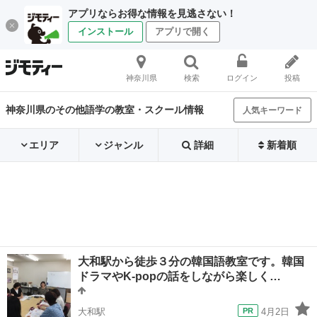
アプリならお得な情報を見逃さない！
インストール
アプリで開く
神奈川県
検索
ログイン
投稿
神奈川県のその他語学の教室・スクール情報
人気キーワード
エリア
ジャンル
詳細
新着順
大和駅から徒歩３分の韓国語教室です。韓国
ドラマやK-popの話をしながら楽しく…
大和駅
4月2日