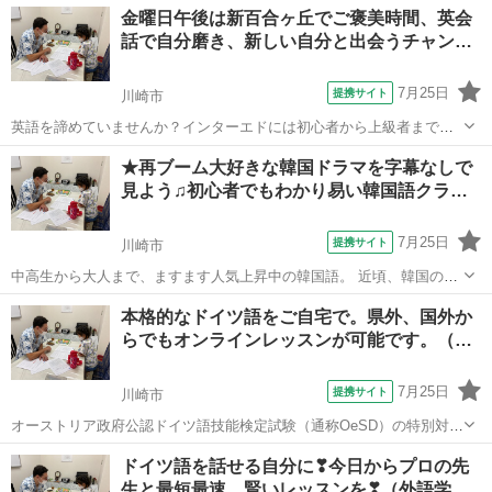
神奈川
川崎市
フランス語
金曜日午後は新百合ヶ丘でご褒美時間、英会
で、様々な方がフランス語を習いに来ています。 フランス語の勉強を
話で自分磨き、新しい自分と出会うチャン…
始めたい方に、いつでも“無料体験レッ...
7月25日
提携サイト
川崎市
英語を諦めていませんか？インターエドには初心者から上級者まで幅
広い生徒様が通われています。もっと英語を話す時間を増やしたいと
神奈川
川崎市
その他
★再ブーム大好きな韓国ドラマを字幕なしで
いう上級者様にはより自由なスタイルの授業を、一方初心者向けの初
見よう♫初心者でもわかり易い韓国語クラ…
級英会話は、学校で英語を学んだが忘れて...
7月25日
提携サイト
川崎市
中高生から大人まで、ますます人気上昇中の韓国語。 近頃、韓国の音
楽やドラマなどを通して、ハングルが身近になったという方も多いの
神奈川
川崎市
韓国語
本格的なドイツ語をご自宅で。県外、国外か
ではないでしょうか。 インターエド新百合ヶ丘校では、韓国語の勉強
らでもオンラインレッスンが可能です。（…
を始めてみたい方に“３０分の無料...
7月25日
提携サイト
川崎市
オーストリア政府公認ドイツ語技能検定試験（通称OeSD）の特別対策
コースとなります。 OeSDはオーストリア政府の権限のもと、『ドイ
神奈川
川崎市
イタリア語
ドイツ語を話せる自分に❣今日からプロの先
ツ・オーストリア・スイスを中心としたドイツ語圏での国際的なドイ
生と最短最速、賢いレッスンを❣（外語学…
ツ語能力』の証明に使えます。 ...