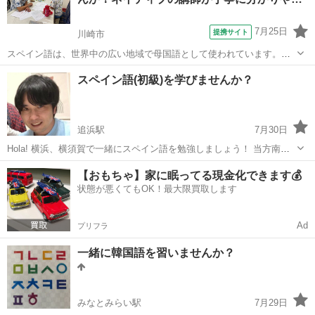
以上教室や...
7月25日
提携サイト
川崎市
スペイン語は、世界中の広い地域で母国語として使われています。米
国では、ヒスパニック系の人口割合が増えていることもあり、必要性
神奈川
川崎市
スペイン語
スペイン語(初級)を学びませんか？
が高い言語です。人気の観光地として、バルセロナ、グラナダ、トレ
ド、などなど観光名所満載のスペインのほ...
追浜駅
7月30日
Hola! 横浜、横須賀で一緒にスペイン語を勉強しましょう！ 当方南米
に3年ほど住んだことがあり、現在も毎日 スペイン語を使って仕事を
神奈川
横須賀市
追浜駅
スペイン語
オンライン
【おもちゃ】家に眠ってる現金化できます💰
しながら生活しています。 料金は2,000円/hを目安と考えています。
状態が悪くてもOK！最大限買取します
(要...
Ad
プリフラ
一緒に韓国語を習いませんか？
みなとみらい駅
7月29日