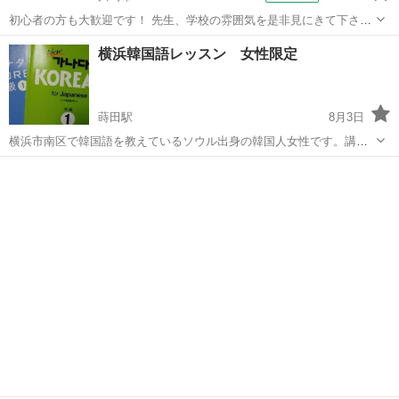
初心者の方も大歓迎です！ 先生、学校の雰囲気を是非見にきて下さ
い。 ※記載日以外でも体験レッスンが可能な場合もございます。電話
神奈川
川崎市
中国語
横浜韓国語レッスン 女性限定
かメールにてご希望日時をお知らせ下さい。 info@intered.jp 03-3717-
2544
蒔田駅
8月3日
横浜市南区で韓国語を教えているソウル出身の韓国人女性です。講師
歴は19年になります。対面レッスンとオンライン、ご都合に合わせて
神奈川
横浜市
蒔田駅
韓国語
レッスン
選べます。初心者から上級者まで、主にNewカナダコリアンのテキス
トを使って学習します。 カフェで...