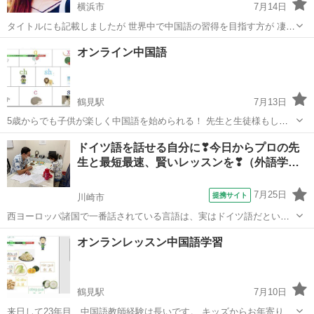
横浜市
7月14日
タイトルにも記載しましたが 世界中で中国語の習得を目指す方が 凄く
増加しています🇨🇳 中国語を 世界で活用している数は 二位の13億人
神奈川
横浜市
中国語
レッスン
オンライン中国語
と言われており 一位の英語の15億人と同じく 凄く沢山の方が活用され
ています。 三...
鶴見駅
7月13日
5歳からでも子供が楽しく中国語を始められる！ 先生と生徒様もしく
は親子でレッスンを受けられるオンライン中国語です。 日本語を使い
神奈川
横浜市
鶴見駅
中国語
オンライン
ドイツ語を話せる自分に❣今日からプロの先
ながら中国語が学べるので、初めての中国語学習でも安心です！ さら
生と最短最速、賢いレッスンを❣（外語学…
に、無料体験レッスン2回受...
7月25日
提携サイト
川崎市
西ヨーロッパ諸国で一番話されている言語は、実はドイツ語だという
ことをご存知ですか？ ドイツ、オーストリア、スイスを初め、ドイツ
神奈川
川崎市
イタリア語
オンランレッスン中国語学習
語が話されている国はたくさんあります。音楽の話には欠かせないオ
ーストリアに、ワーキングホリデーでも...
鶴見駅
7月10日
来日して23年目、中国語教師経験は長いです。 キッズからお年寄り、