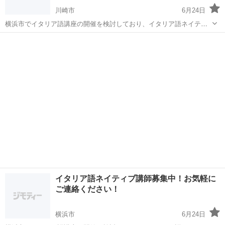
川崎市
6月24日
横浜市でイタリア語講座の開催を検討しており、イタリア語ネイティ
ブ講師によるイタリア語研修ができる方を募集しております。 内容と
神奈川
川崎市
イタリア語
ネイティブ
しては、イタリア語を基礎から学びたい方に対して、基礎的なイタリ
ア語や簡単な会話、旅行で役立つ会話...
イタリア語ネイティブ講師募集中！お気軽に
ご連絡ください！
横浜市
6月24日