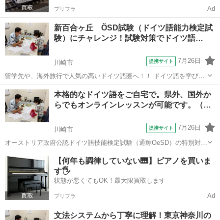
Ad
プリフラ
新百合ヶ丘 ÖSD試験（ドイツ語能力検定試
験）にチャレンジ！試験対策でドイツ語…
7月26日
提携サイト
川崎市
留学先や、海外旅行で人気の高いドイツ語圏へ！！ ドイツ語を学びな
がらドイツ、オーストリアなどの風土や文化も自然と学べる楽しい授
神奈川
川崎市
イタリア語
本格的なドイツ語をご自宅で。県外、国外か
業です。 日常会話に磨きをかけ、検定試験を受けてらくらく留学、ド
らでもオンラインレッスンが可能です。（…
イツ語圏の生活にも自信が持てます。...
7月26日
提携サイト
川崎市
オーストリア政府公認ドイツ語技能検定試験（通称OeSD）の特別対策
コースとなります。 OeSDはオーストリア政府の権限のもと、『ドイ
神奈川
川崎市
イタリア語
【何年も調律していない🎹】ピアノを買いま
ツ・オーストリア・スイスを中心としたドイツ語圏での国際的なドイ
す🖐️
ツ語能力』の証明に使えます。 ...
状態が悪くてもOK！最大限買取します
Ad
プリフラ
文法システムから丁寧に理解！東京神奈川の