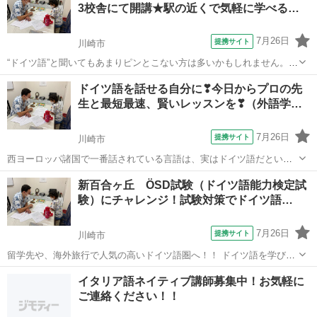
3校舎にて開講★駅の近くで気軽に学べる…
7月26日
提携サイト
川崎市
“ドイツ語”と聞いてもあまりピンとこない方は多いかもしれません。し
かし日本にもたくさんのドイツ語圏の文化が入ってきています。意外
神奈川
川崎市
イタリア語
ドイツ語を話せる自分に❣今日からプロの先
と身近な存在であるドイツ語をゼロからしっかりインターエドで始め
生と最短最速、賢いレッスンを❣（外語学…
てみませんか？ この講座ではベテラ...
7月26日
提携サイト
川崎市
西ヨーロッパ諸国で一番話されている言語は、実はドイツ語だという
ことをご存知ですか？ ドイツ、オーストリア、スイスを初め、ドイツ
神奈川
川崎市
イタリア語
新百合ヶ丘 ÖSD試験（ドイツ語能力検定試
語が話されている国はたくさんあります。音楽の話には欠かせないオ
験）にチャレンジ！試験対策でドイツ語…
ーストリアに、ワーキングホリデーでも...
7月26日
提携サイト
川崎市
留学先や、海外旅行で人気の高いドイツ語圏へ！！ ドイツ語を学びな
がらドイツ、オーストリアなどの風土や文化も自然と学べる楽しい授
神奈川
川崎市
イタリア語
イタリア語ネイティブ講師募集中！お気軽に
業です。 日常会話に磨きをかけ、検定試験を受けてらくらく留学、ド
ご連絡ください！！
イツ語圏の生活にも自信が持てます。...