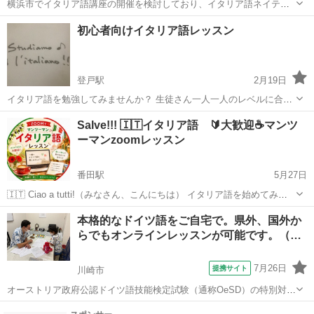
横浜市でイタリア語講座の開催を検討しており、イタリア語ネイティ
ブ講師によるイタリア語研修ができる方を募集しております。 内容と
神奈川
横浜市
イタリア語
ネイティブ
初心者向けイタリア語レッスン
しては、イタリア語を基礎から学びたい方に対して、基礎的なイタリ
ア語や簡単な会話、旅行で役立つ会話...
登戸駅
2月19日
イタリア語を勉強してみませんか？ 生徒さん一人一人のレベルに合わ
せて、初歩から丁寧に指導致します。 音楽、美術、料理、サッカ
神奈川
川崎市
登戸駅
イタリア語
イタリア人
Salve!!! 🇮🇹イタリア語 🔰大歓迎☕️マンツ
ー、、、イタリア語を知ると、楽しみの幅が広がります(^^) <レッスン
ーマンzoomレッスン
詳細> 形態:個人レ...
番田駅
5月27日
🇮🇹 Ciao a tutti!（みなさん、こんにちは） イタリア語を始めてみま
せんか？ 🔰初心者の方、大歓迎です♪ 生徒さんお一人おひとりのレベ
神奈川
愛甲郡
番田駅
イタリア語
レッスン
本格的なドイツ語をご自宅で。県外、国外か
ルや目標に合わせて、基礎から丁寧にレッスンいたします。 イタリア
らでもオンラインレッスンが可能です。（…
語がわ...
7月26日
提携サイト
川崎市
オーストリア政府公認ドイツ語技能検定試験（通称OeSD）の特別対策
コースとなります。 OeSDはオーストリア政府の権限のもと、『ドイ
神奈川
川崎市
イタリア語