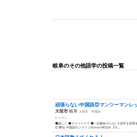
岐阜のその他語学の投稿一覧
頑張らない中国語😊マンツーマンレッ
大垣市
岐阜
大垣市
中国語
レッスン
⚫️楽しく ⚫️マイペースで ⚫️一生懸命やらない❗️ 語学
😊 弊社 中国語オンラインSchool MOIZA 【モ...