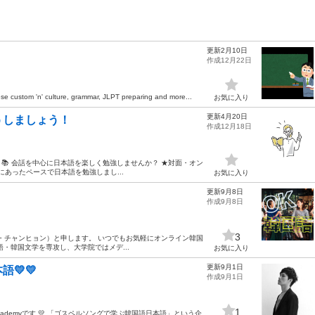
更新2月10日
作成12月22日
se custom 'n' culture, grammar, JLPT preparing and more...
お気に入り
更新4月20日
うしましょう！
作成12月18日
📚 会話を中心に日本語を楽しく勉強しませんか？ ★対面・オン
にあったペースで日本語を勉強しまし...
お気に入り
更新9月8日
作成9月8日
3
アン・チャンヒョン）と申します。 いつでもお気軽にオンライン韓国
・韓国文学を専攻し、大学院ではメデ...
お気に入り
更新9月1日
💛💛
作成9月1日
1
b Academyです 💛 「ゴスペルソングで学ぶ韓国語日本語」という企