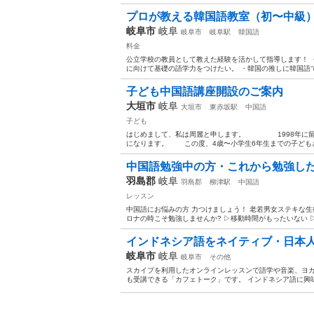
プロが教える韓国語教室（初〜中級）留
岐阜市
岐阜
岐阜市
岐阜駅
韓国語
料金
公立学校の教員として教えた経験を活かして指導します！ 
に向けて基礎の語学力をつけたい。 ・韓国の推しに韓国語で
子ども中国語講座開設のご案内
大垣市
岐阜
大垣市
東赤坂駅
中国語
子ども
はじめまして、私は周麗と申します。 1998年に留学
になります。 この度、4歳〜小学生6年生までの子どもさ
中国語勉強中の方・これから勉強し
羽島郡
岐阜
羽島郡
柳津駅
中国語
レッスン
中国語にお悩みの方 力つけましょう！ 老若男女ステキな生
ロナの時こそ勉強しませんか? ▷移動時間がもったいない ▷
インドネシア語をネイティブ・日本
岐阜市
岐阜
岐阜市
その他
スカイプを利用したオンラインレッスンで語学や音楽、ヨ
も受講できる「カフェトーク」です。 インドネシア語に興味