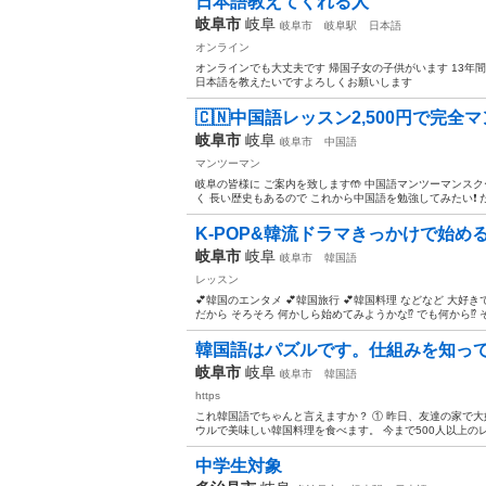
日本語教えてくれる人
岐阜市
岐阜
岐阜市
岐阜駅
日本語
オンライン
オンラインでも大丈夫です 帰国子女の子供がいます 13年
日本語を教えたいですよろしくお願いします
🇨🇳中国語レッスン2,500円で完全
岐阜市
岐阜
岐阜市
中国語
マンツーマン
岐阜の皆様に ご案内を致します🤲 中国語マンツーマンスク
く 長い歴史もあるので これから中国語を勉強してみたい❗️ だ
K-POP&韓流ドラマきっかけで始める
岐阜市
岐阜
岐阜市
韓国語
レッスン
💕韓国のエンタメ 💕韓国旅行 💕韓国料理 などなど 大好き
だから そろそろ 何かしら始めてみようかな⁉️ でも何から⁉️ 
韓国語はパズルです。仕組みを知って
岐阜市
岐阜
岐阜市
韓国語
https
これ韓国語でちゃんと言えますか？ ① 昨日、友達の家で大
ウルで美味しい韓国料理を食べます。 今まで500人以上のレ
中学生対象 国