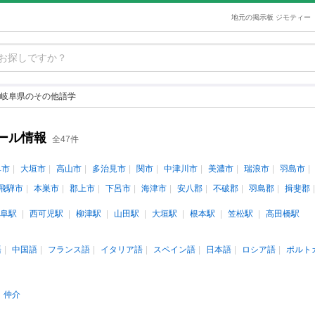
地元の掲示板 ジモティー
岐阜県のその他語学
ール情報
全47件
阜市
大垣市
高山市
多治見市
関市
中津川市
美濃市
瑞浪市
羽島市
飛騨市
本巣市
郡上市
下呂市
海津市
安八郡
不破郡
羽島郡
揖斐郡
阜駅
西可児駅
柳津駅
山田駅
大垣駅
根本駅
笠松駅
高田橋駅
語
中国語
フランス語
イタリア語
スペイン語
日本語
ロシア語
ポルト
仲介