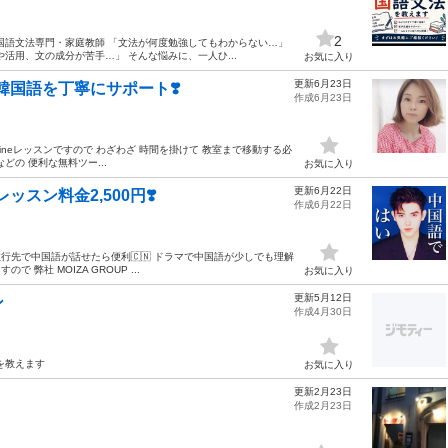
2
国語文法専門・家庭教師 「文法が何度勉強してもわからない…」
活用、文の成分が苦手…」 そんな悩みに、一人ひ...
お気に入り
更新6月23日
韓国語を丁寧にサポート❣️
作成6月23日
lineレッスンですので わざわざ 時間を掛けて 教室まで移動する必
などの 便利な無料ツー...
お気に入り
更新6月22日
ッスン料金2,500円❣️
作成6月22日
 旅行先で中国語が話せたら便利🇨🇳 ドラマで中国語が少しでも理解
 弊社 MOIZA GROUP ...
お気に入り
更新5月12日
ン
作成4月30日
を教えます
お気に入り
更新2月23日
作成2月23日