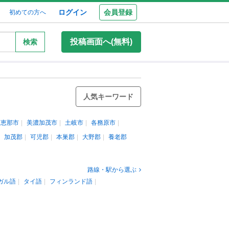
ログイン
会員登録
初めての方へ
投稿画面へ(無料)
検索
人気キーワード
恵那市
美濃加茂市
土岐市
各務原市
加茂郡
可児郡
本巣郡
大野郡
養老郡
路線・駅から選ぶ
ガル語
タイ語
フィンランド語