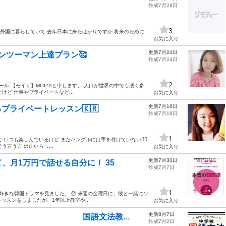
作成7月28日
3
間外国に暮らしていて 去年日本に来たばかりですが 将来のために
お気に入り
更新7月24日
マンツーマン上達プラン🥰
作成7月24日
2
ール 【モイザ】MOIZAと申します、 人口が世界の中でも凄く多
けど 仕事やプライベートなど...
お気に入り
更新7月16日
プライベートレッスン🇰🇷
作成7月16日
1
で いつも楽しんでいるけど まだハングルには手を付けていない🙋‍♀️
そう言う方 沢山いらっ...
お気に入り
更新7月30日
、月1万円で話せる自分に！ 35
作成7月7日
1
好きな韓国ドラマを見ました。 ② 来週の金曜日に、彼と一緒にソ
ッスンをしましたが、1年以上教室や...
お気に入り
更新8月7日
語文法教...
作成7月2日