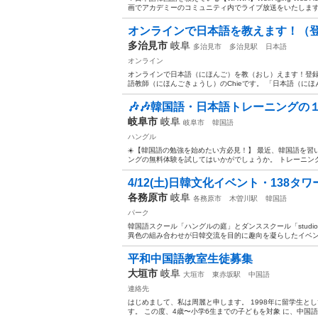
画でアカデミーのコミュニティ内でライブ放送をいたします。
オンラインで日本語を教えます！（登録日
多治見市
岐阜
多治見市
多治見駅
日本語
オンライン
オンラインで日本語（にほんご）を教（おし）えます！登録
語教師（にほんごきょうし）のChieです。 「日本語（にほ
🎶🎶韓国語・日本語トレーニングの
岐阜市
岐阜
岐阜市
韓国語
ハングル
☀️【韓国語の勉強を始めたい方必見！】 最近、韓国語を習
ングの無料体験を試してはいかがでしょうか。 トレーニング
4/12(土)日韓文化イベント・138
各務原市
岐阜
各務原市
木曽川駅
韓国語
パーク
韓国語スクール「ハングルの庭」とダンススクール「studio
異色の組み合わせが日韓交流を目的に趣向を凝らしたイベントを
平和中国語教室生徒募集
大垣市
岐阜
大垣市
東赤坂駅
中国語
連絡先
はじめまして、私は周麗と申します。 1998年に留学生と
す。 この度、4歳〜小学6生までの子どもを対象 に、中国語