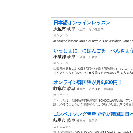
日本語オンラインレッスン
大垣市
岐阜
大垣市
その他語学
オンライン
Japanese lessons online or private. Conversation, Japane
いっしょに にほんごを べんきょ
不破郡
岐阜
不破郡
日本語
オンライン
滋賀県米原市にある日本語学校で日本語教師をしています。
ラインどちらでもOKです ★授業は６０分2000円 １人１人
オンライン韓国語が月8,800円！
岐阜市
岐阜
岐阜市
古虎渓駅
韓国語
オンライン
こんにちは。 韓国語専門教室OK SCHOOLの安昌鉉（
語、如何でしょうか？ 講師の私は、韓国の延世大学で韓国語
ゴスペルソング💖💛で学ぶ韓国語日本語
岐阜市
岐阜
岐阜市
韓国語
コミュニティ
💛日本語韓国語を教えている【WAWA】Well Aging We