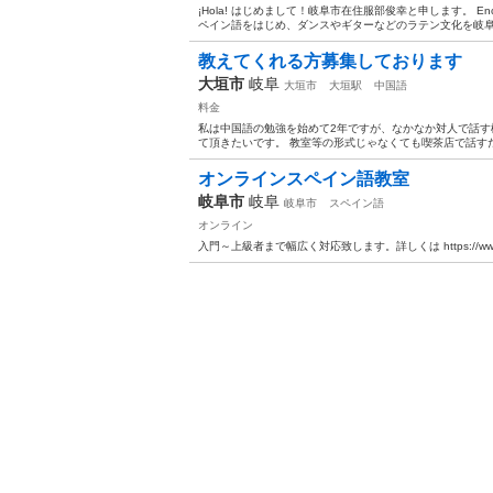
¡Hola! はじめまして！岐阜市在住服部俊幸と申します。 Encanta
ペイン語をはじめ、ダンスやギターなどのラテン文化を岐阜市
教えてくれる方募集しております
大垣市
岐阜
大垣市
大垣駅
中国語
料金
私は中国語の勉強を始めて2年ですが、なかなか対人で話す
て頂きたいです。 教室等の形式じゃなくても喫茶店で話すだ
オンラインスペイン語教室
岐阜市
岐阜
岐阜市
スペイン語
オンライン
入門～上級者まで幅広く対応致します。詳しくは https://www.onl