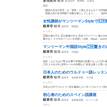
多治見市
岐阜
多治見市
根本駅
日本語
国語
「国語の文法が苦手」を「得意」に変えませんか？ 中学校
「高校入試の文法問題で点数を落としてしまう…」 「品詞や
女性講師がマンツーマンStyleで🇰
岐阜市
岐阜
岐阜市
韓国語
レッスン
⭕️初心者の方も ⭕️上級者の方も 完全プライベート 個人On
要がなく スマホやパソコンを活用し LINE、Skype、zoom
マンツーマン中国語Style🇨🇳驚きのレ
岐阜市
岐阜
岐阜市
中国語
レッスン
你好 こんにちは〜🥰 お仕事で中国語が必要になった🇨🇳
🇨🇳 人それぞれ 語学レベルや目標など 状況は違うと思いますので
日本人のためのウルドゥー語レッス
岐阜市
岐阜
岐阜市
名鉄岐阜駅
その他
レッスン
日本人の方でウルドゥー語を勉強したい方 にウルドゥー語
初心者のためのスペイン語講座
岐阜市
岐阜
岐阜市
名鉄岐阜駅
スペイン語
ラテン