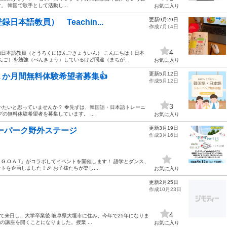
 韓国で歌手として活動し...
お気に入り
更新9月29日
本語教員） Teachin...
作成7月14日
4
日本語教員（とうろくにほんごきょういん） こんにちは！日本
んご）を勉強（べんきょう）しているけど間違（まちが...
お気に入り
更新5月12日
１か月間無料体験希望者募集👍
作成5月12日
3
いたいと思っていませんか？ 🍓先ずは、韓国語・日本語トレーニ
の無料体験希望者を募集しています。 ...
お気に入り
更新3月19日
タワーパーク野外ステージ
作成3月16日
 G.O.A.T」がコラボしてイベントを開催します！ 語学とダンス、
企画しました！🎉 お子様たちが楽し...
お気に入り
更新2月25日
作成10月23日
4
して来日し、大学卒業後 岐阜県大垣市に住み、今年で25年になりま
の講座を開くことになりました。授業 ...
お気に入り