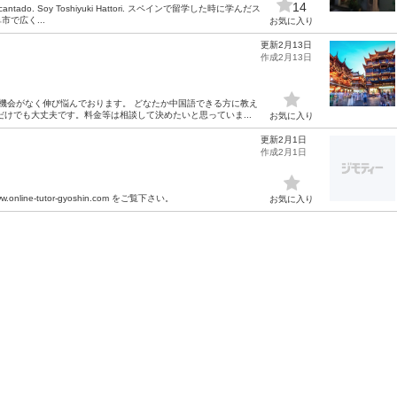
14
do. Soy Toshiyuki Hattori. スペインで留学した時に学んだス
で広く...
お気に入り
更新2月13日
作成2月13日
機会がなく伸び悩んでおります。 どなたか中国語できる方に教え
けでも大丈夫です。料金等は相談して決めたいと思っていま...
お気に入り
更新2月1日
作成2月1日
ine-tutor-gyoshin.com をご覧下さい。
お気に入り