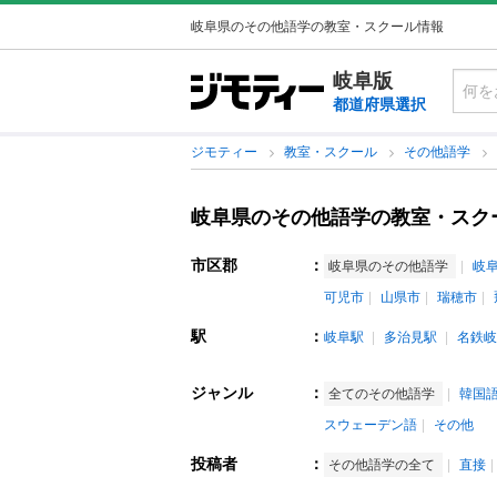
岐阜県のその他語学の教室・スクール情報
岐阜版
都道府県選択
ジモティー
教室・スクール
その他語学
岐阜県のその他語学の教室・スク
市区郡
：
岐阜県のその他語学
岐
可児市
山県市
瑞穂市
駅
：
岐阜駅
多治見駅
名鉄岐
ジャンル
：
全てのその他語学
韓国
スウェーデン語
その他
投稿者
：
その他語学の全て
直接