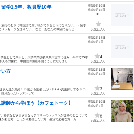
更新9月19日
学1.5年、教員歴10年
作成9月18日
・旅行のときに韓国語で買い物ができるようになりたい。 ・留学
メッセージを送りたい。 など、あなたの希望に合わせ...
お気に入り
更新2月14日
作成9月3日
4
生として来日し、大学卒業後岐阜県大垣市に住み、今年で25年
んを対象に、中国語の講座を開くことになりまし...
お気に入り
更新2月12日
たい方
作成2月12日
3
徒さん達が集結！ ▷前から勉強したい ▷いい先生探してる ▷コ
自分あったレッスンして...
お気に入り
更新1月19日
人講師から学ぼう【カフェトーク】
作成2月8日
ガ、将棋などさまざまなカテゴリーのレッスンが世界のどこにいて
8
がある方、しっかり勉強したい方、生活で必要な方、カ...
お気に入り