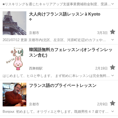
■リスキリングを通じたキャリアアップ支援事業費補助金制度、受講費
用の最大70％還付（要件有、詳細はお尋ねください） ■KECは全校舎
京都
京都市
その他
大人向けフランス語レッスン à Kyoto
「文化庁届出受理講座」。 ■受講曜日・時間帯振替受講、校舎間振替
受講、休学制度、動画視聴（基...
京都市
3月3日
2021/07/12 更新 京都市内(北区、左京区、河原町近辺)のカフェや
KOKOKAにて大人向けフランス語の個人レッスンをしています。 沢山
京都
京都市
フランス語
韓国語無料カフェレッスン♪(オンラインレッ
の生徒さんにレッスンを受けて頂いてます。 新しい生徒さん随時募集
スン含む)
中です。 講...
西舞鶴駅
2月19日
はじめまして、ヒロと申します。 まず初めに本レッスンは完全無料の
ボランティアとなっています。韓国語に興味がある！新たにスキルを
京都
舞鶴市
西舞鶴駅
韓国語
レッスン
フランス語のプライベートレッスン
身につけたい方はお気軽にお声掛けください♫ ★自己紹介 韓国語学
習歴16年の社会人です。 ...
京都市
2月9日
Bonjour. 初めまして。オリヴィエと申します。既婚男性４７歳です。
京都市内に住んでいる、フランス語のレッスンは一時間2000円です。