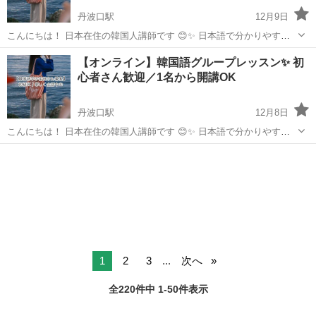
丹波口駅
12月9日
こんにちは！ 日本在住の韓国人講師です 😊✨ 日本語で分かりやすく
説明できます 韓国語教育経験多数 10年間、多くの方と向き合い、積み
京都
京都市
丹波口駅
韓国語
レッスン
【オンライン】韓国語グループレッスン✨ 初
重ねてきたノウハウで 友達のようなサポーターでありたいと思ってい
心者さん歓迎／1名から開講OK
ます。 ...
丹波口駅
12月8日
こんにちは！ 日本在住の韓国人講師です 😊✨ 日本語で分かりやすく
説明できます 韓国語教育経験多数 10年間、多くの方と向き合い、積み
京都
京都市
丹波口駅
韓国語
レッスン
重ねてきたノウハウで 友達のようなサポーターでありたいと思ってい
ます。 ...
1
2
3
...
次へ
全220件中 1-50件表示