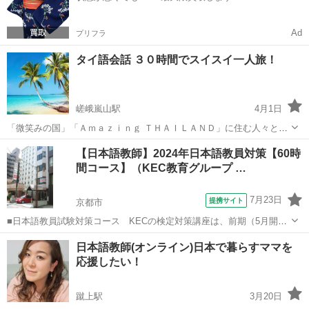
Ad
プリフラ
タイ語会話 ３０時間でスイスイ一人旅！
嵯峨嵐山駅
4月1日
「微笑みの国」「Ａｍａｚｉｎｇ ＴＨＡＩＬＡＮＤ」に住む人々と、
タイ語で言葉を交わせたら！ あの、はじけるような笑顔が返ってくる
京都
京都市
嵯峨嵐山駅
タイ語
レッスン
【日本語教師】2024年日本語教員対策【60時
ことでしょう。 タイの人々ともっと心通わすことが出来たなら！ あな
間コース】（KEC教育グループ …
たにとってのタイの魅力は...
7月23日
提携サイト
京都市
■日本語教員試験対策コース KECの検定対策講座は、前期（5月開
始）と後期（8月開始）の2種類の時期があり、前期には、■水曜30時
京都
京都市
その他
日本語教師(オンライン)日本で暮らすママを
間コースと■日曜30時間コースの2コース■前期60時間と後期30時間を
応援したい！
加えた90時間コースも選...
蹴上駅
3月20日