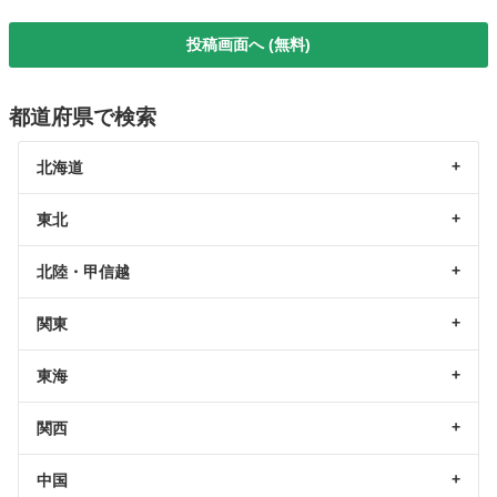
投稿画面へ (無料)
都道府県で検索
北海道
東北
北陸・甲信越
関東
東海
関西
中国