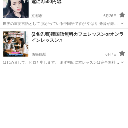
遂に2,500円🥰
京都市
6月26日
世界の重要言語として 拡がっている中国語ですが やはり 発音が難し
そう🔥 文法も難しそう🔥 など 新しいチャレンジには 不安が付きもの
京都
京都市
中国語
レッスン
(2名先着)韓国語無料カフェレッスンorオンラ
ですよね🤲 そう言う方々に ご提案が御座います❗️ 語学の習得に 凄く大
インレッスン♫
切な...
西舞鶴駅
6月7日
はじめまして、ヒロと申します。 まず初めに本レッスンは完全無料の
ボランティアとなっています。韓国語に興味がある！新たにスキルを
京都
舞鶴市
西舞鶴駅
韓国語
レッスン
身につけたい方はお気軽にお声掛けください♫ ★自己紹介 韓国語学
習歴16年の社会人です。 ...