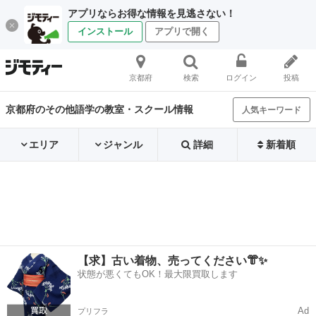
アプリならお得な情報を見逃さない！
インストール
アプリで開く
京都府
検索
ログイン
投稿
京都府のその他語学の教室・スクール情報
人気キーワード
エリア
ジャンル
詳細
新着順
【求】古い着物、売ってください👘✨
状態が悪くてもOK！最大限買取します
Ad
プリフラ