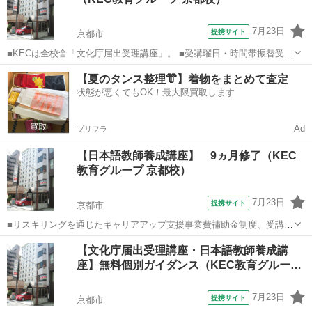
受講、休学制度、動画視聴（基礎...
7月23日
提携サイト
京都市
■KECは全校舎「文化庁届出受理講座」。 ■受講曜日・時間帯振替受
講、校舎間振替受講、休学制度、動画視聴（基礎理論）と資格への万
京都
京都市
その他
【夏のタンス整理👘】着物をまとめて査定
全なフォロー体制。 ■3年間無料再履修システム：入学から3年以内は
状態が悪くてもOK！最大限買取します
何度でも無料で再履修が可能（基...
Ad
プリフラ
【日本語教師養成講座】 9ヵ月修了（KEC
教育グループ 京都校）
7月23日
提携サイト
京都市
■リスキリングを通じたキャリアアップ支援事業費補助金制度、受講費
用の最大70％還付（要件有、詳細はお尋ねください） ■KECは全校舎
京都
京都市
その他
【文化庁届出受理講座・日本語教師養成講
「文化庁届出受理講座」。 ■受講曜日・時間帯振替受講、校舎間振替
座】無料個別ガイダンス（KEC教育グルー…
受講、休学制度、動画視聴（基...
7月23日
提携サイト
京都市