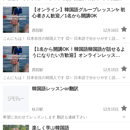
中！ オンライン新教室がオープンしました！ 私たちのオンラインスク
京都
京都市
西院駅
韓国語
レッスン
【オンライン】韓国語グループレッスン✨ 初
ールは何が違うの？ 独自のプログラムで、学習者の実力をしっかり伸
心者さん歓迎／1名から開講OK
ばすだけで...
西院駅
12月16日
こんにちは！ 日本在住の韓国人です 😊✨ 日本語で分かりやすく説明
できます。 10年以上、韓国語教育に携わり、 たくさんの方と向き合い
京都
京都市
西院駅
韓国語
オンライン
【1名から開講OK！韓国語韓国語が話せるよ
ながら ノウハウを積み重ねてきました。 先生というより、 友だちの
うになりたい方歓迎】オンラインレッス…
よ...
西院駅
12月15日
こんにちは！ 日本在住の韓国人です 😊✨ 日本語で分かりやすく説明
できます。 10年以上、韓国語教育に携わり、 たくさんの方と向き合い
京都
京都市
西院駅
韓国語
オンライン
韓国語レッスンor翻訳
ながら ノウハウを積み重ねてきました。 先生というより、 友だちの
よ...
桂川駅
12月15日
希望に合わせてレッスンします 翻訳も連絡下さい
京都
京都市
桂川駅
韓国語
レッスン
楽しく学ぶ韓国語