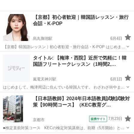
【京都】初心者歓迎｜韓国語レッスン・旅行
会話・K-POP
烏丸御池駅
6月4日
【京都】韓国語レッスン｜初心者歓迎・旅行会話・K-POP はじめまし
て！ 日本在住10年以上の韓国人です。 「韓国旅行の前に少し会話を練
京都
京都市
烏丸御池駅
韓国語
レッスン
タイトル: 【梅津・西院】近所で気軽に！韓
習したい」 「K-POPや韓国ドラマをもっと楽しみたい」 「独学で勉
国語フリートークレッスン（1時間2,…
強しているけど...
嵐電天神川駅
6月1日
はじめまして。梅津周辺に住んでいる韓国人です。 わざわざ街中まで
行かずに、地元（梅津・西院周辺）のカフェで気軽に韓国語を練習し
京都
京都市
嵐電天神川駅
韓国語
フリートーク
【日本語教師】2024年日本語教員試験試験対
ませんか？ ​対象: 韓国語を話す機会を探している方、韓国文化や旅行
策【90時間コース】（KEC教育グ…
が好きな方 ​場所: 梅津、西...
7月23日
提携サイト
京都市
■検定直前対策コース KECの検定対策講座は、前期（5月開始）と後
期（7月開始）の2種類の時期があり、前期には、■水曜30時間コース