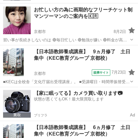
お忙しい方の為に画期的なフリーチケット制
マンツーマンのご案内を🇰🇷
京都市
8月2日
習い事が長続きしないのは 🔴毎日忙しい 🔴勉強が嫌い 🔴料金が高い
色々原因があると思いますが💦 当スクール 韓国語レッスン
京都
京都市
韓国語
マンツーマン
【日本語教師養成講座】 9ヵ月修了 土日
MOIZA【モイザ】は 2013年に立ち上げ 🟣マンツーマン 🟣低予算 🟣フ
集中（KEC教育グループ 京都校）
リーチケッ...
7月23日
提携サイト
京都市
■KECは全校舎「文化庁届出受理講座」。 ■受講曜日・時間帯振替受
講、校舎間振替受講、休学制度、動画視聴（基礎理論）と資格への万
京都
京都市
その他
【家に眠ってる】カメラ買い取ります📷
全なフォロー体制。 ■3年間無料再履修システム：入学から3年以内は
状態が悪くてもOK！最大限買取します
何度でも無料で再履修が可能（基...
Ad
プリフラ
【日本語教師養成講座】 6ヵ月修了 土日
集中（KEC教育グループ 京都校）