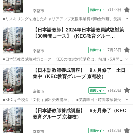
7月23日
提携サイト
京都市
■リスキリングを通じたキャリアアップ支援事業費補助金制度、受講費
用の最大70％還付（要件有、詳細はお尋ねください ■KECは全校舎
京都
京都市
その他
【日本語教師】2024年日本語教員試験対策
「文化庁届出受理講座」。 ■受講曜日・時間帯振替受講、校舎間振替
【30時間コース】（KEC教育グルー…
受講、休学制度、動画視聴（基礎...
7月23日
提携サイト
京都市
■日本語教員試験対策コース KECの検定対策講座は、前期（5月開
始）と後期（8月開始）の2種類の時期があり、前期には、■水曜30時
京都
京都市
その他
【日本語教師養成講座】 9ヵ月修了 土日
間コースと■日曜30時間コースの2コース■前期60時間と後期30時間を
集中（KEC教育グループ 京都校）
加えた90時間コースも選...
7月23日
提携サイト
京都市
■KECは全校舎「文化庁届出受理講座」。 ■受講曜日・時間帯振替受
講、校舎間振替受講、休学制度、動画視聴（基礎理論）と資格への万
京都
京都市
その他
【日本語教師養成講座】 6ヵ月修了（KEC
全なフォロー体制。 ■3年間無料再履修システム：入学から3年以内は
教育グループ 京都校）
何度でも無料で再履修が可能（基...
7月23日
提携サイト
京都市