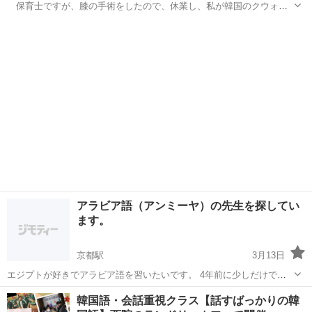
保育士ですが、膝の手術をしたので、休業し、私が韓国のクウォー
ターなのと夫が外国人に小学生の息子2人の母という経験を活かし、日
京都
京都市
蹴上駅
日本語
日本語教師
本語しか話せませんが、37年間の人生経験を活かして無資格日本語教
師をしながら日本の色んな事をお伝え...
アラビア語（アンミーヤ）の先生を探してい
ます。
京都駅
3月13日
エジプトが好きでアラビア語を習いたいです。 4年前に少しだけです
が、エジプト人女性からアラビア語を習っていました。 コロナの影響
京都
京都市
京都駅
その他
アラビア語
韓国語・会話重視クラス【話すばっかりの韓
で帰国されてしまったため新しくアラビア語を教えてくださる先生を