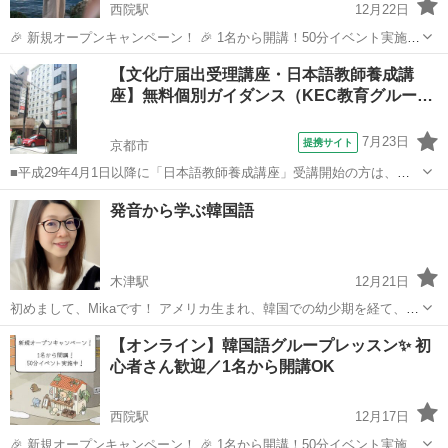
西院駅
12月22日
🎉 新規オープンキャンペーン！ 🎉 1名から開講！50分イベント実施
中！ オンライン新教室がオープンしました！ 私たちのオンラインスク
京都
京都市
西院駅
韓国語
レッスン
【文化庁届出受理講座・日本語教師養成講
ールは何が違うの？ 独自のプログラムで、学習者の実力をしっかり伸
座】無料個別ガイダンス（KEC教育グルー…
ばすだけで...
7月23日
提携サイト
京都市
■平成29年4月1日以降に「日本語教師養成講座」受講開始の方は、そ
の講座内容が文化庁に認められた「文化庁届出受理講座」であること
京都
京都市
その他
発音から学ぶ韓国語
が必要です。KECなら全校舎で届出受理講座が受講できます。 資格を
取り、国内、海外の日本語教師...
木津駅
12月21日
初めまして、Mikaです！ アメリカ生まれ、韓国での幼少期を経て、中
国で大学生活。その後は、日本の国立大学で研究生として過ごしまし
京都
木津川市
木津駅
韓国語
オンライン
【オンライン】韓国語グループレッスン✨ 初
た。 今はオンラインを中心に、韓国語、英語、中国語、そして日本語
心者さん歓迎／1名から開講OK
を教えています。 レ...
西院駅
12月17日
🎉 新規オープンキャンペーン！ 🎉 1名から開講！50分イベント実施