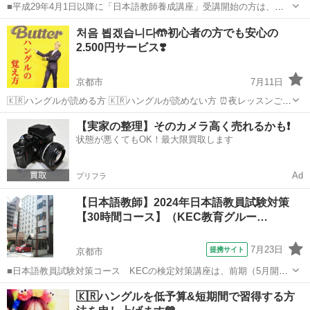
■平成29年4月1日以降に「日本語教師養成講座」受講開始の方は、そ
の講座内容が文化庁に認められた「文化庁届出受理講座」であること
京都
京都市
その他
처음 뵙겠습니다🤲初心者の方でも安心の
が必要です。KECなら全校舎で届出受理講座が受講できます。 資格を
2.500円サービス❣️
取り、国内、海外の日本語教師...
京都市
7月11日
🇰🇷ハングルが読める方 🇰🇷ハングルが読めない方 ⏰夜レッスンご希
望の方 ⏰日中レッスンご希望の方 皆様それぞれ 状況が異なりますの
京都
京都市
韓国語
レッスン
【実家の整理】そのカメラ高く売れるかも❗️
で マンツーマンで ストレス フリーな 韓国語スクールの 概要...
状態が悪くてもOK！最大限買取します
Ad
プリフラ
【日本語教師】2024年日本語教員試験対策
【30時間コース】（KEC教育グルー…
7月23日
提携サイト
京都市
■日本語教員試験対策コース KECの検定対策講座は、前期（5月開
始）と後期（8月開始）の2種類の時期があり、前期には、■水曜30時
京都
京都市
その他
🇰🇷ハングルを低予算&短期間で習得する方
間コースと■日曜30時間コースの2コース■前期60時間と後期30時間を