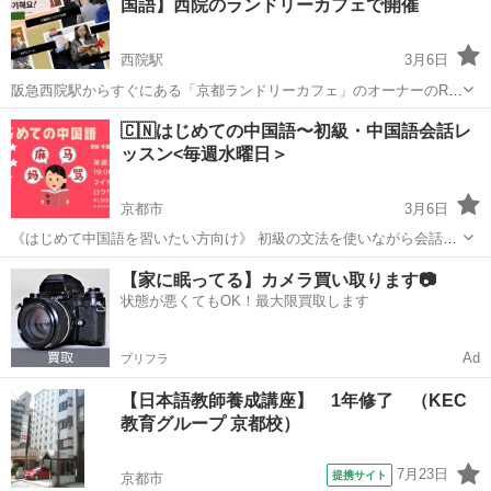
国語】西院のランドリーカフェで開催
探しています。 女性の方希望です...
西院駅
3月6日
阪急西院駅からすぐにある「京都ランドリーカフェ」のオーナーのRie
と申します。 韓国語に約１０年間、仕事をして暮らしてきた経験を活
京都
京都市
西院駅
韓国語
コミュニティ
🇨🇳はじめての中国語〜初級・中国語会話レ
かし、 地域のコミュニティづくりの一環で、韓国語の学習を推進して
ッスン<毎週水曜日＞
います。 私のクラス...
京都市
3月6日
《はじめて中国語を習いたい方向け》 初級の文法を使いながら会話ク
ラス開講！ アットホームな雰囲気が自慢のカフェ語学講座です‼️ 中国
京都
京都市
中国語
CAFE
【家に眠ってる】カメラ買い取ります📷
語MEET UPで長年フリートーキングをしてきた ロウサ先生が今年の
状態が悪くてもOK！最大限買取します
秋、完全...
Ad
プリフラ
【日本語教師養成講座】 1年修了 （KEC
教育グループ 京都校）
7月23日
提携サイト
京都市