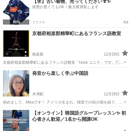
【求】古い着物、売ってください👘✨
後は、日本の国立大学で研究生として過ごしました。 今はオンライン
状態が悪くてもOK！最大限買取します
を中心に、韓国語、中国語、英語、...
Ad
プリフラ
京都府相楽郡精華町にあるフランス語教室
相楽郡
12月29日
京都府相楽郡精華町にあるフランス語教室「Unité ユニテ」です。🇫🇷
出張レッスン【京都・奈良・大阪・兵庫(それぞれ不可な地域もありま
京都
相楽郡
フランス語
精華町
発音から楽しく学ぶ中国語
す。ご了承下さい。)】、もちろんオンラインレッスン【全国可】も可
能です。教室では車一台駐車...
木津駅
12月28日
初めまして、Mikaです！ アメリカ生まれ、韓国での幼少期を経て、中
国で大学生活。その後は、日本の国立大学で研究生として過ごしまし
京都
木津川市
木津駅
中国語
オンライン
【オンライン】韓国語グループレッスン✨ 初
た。 今はオンラインを中心に、中国語だけなく、韓国語、英語、そし
心者さん歓迎／1名から開講OK
て日本語を教えています。 ...