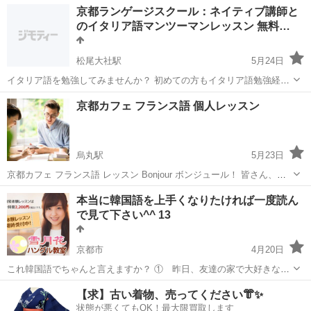
京都
京都市
その他
京都ランゲージスクール：ネイティブ講師と
と■日曜30時間コースの2コース■前期60時間と後期（検定直前対策コ
のイタリア語マンツーマンレッスン 無料…
ース）30時間を加えた9...
松尾大社駅
5月24日
イタリア語を勉強してみませんか？ 初めての方もイタリア語勉強経験
のある方どちらも歓迎です。 レッスン場所は講師宅、日本人妻も在宅
京都
京都市
松尾大社駅
イタリア語
レッスン
京都カフェ フランス語 個人レッスン
していますので安心してレッスンにお越しください。 無料駐車場
（車・バイク・自転車）完備。市...
烏丸駅
5月23日
京都カフェ フランス語 レッスン Bonjour ボンジュール！ 皆さん、こ
んにちは、 私は京都に住んでるフランス人です。 銀座の会話スクール
京都
京都市
烏丸駅
フランス語
レッスン
本当に韓国語を上手くなりたければ一度読ん
10年間仏語を教えました。 基本的に京都市内のカフェで教えます。 レ
で見て下さい^^ 13
ッスン...
京都市
4月20日
これ韓国語でちゃんと言えますか？ ① 昨日、友達の家で大好きな韓
国ドラマを見ました。 ② 来週の金曜日に、彼と一緒にソウルで美味
京都
京都市
韓国語
ハングル
【求】古い着物、売ってください👘✨
しい韓国料理を食べます。 どうですか？ 今まで500人程の無料体験レ
状態が悪くてもOK！最大限買取します
ッス...