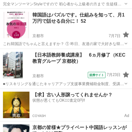
完全マンツーマンStyleですので 初心者から上級者の方まで 生徒様の
レベルと目標に合わせて 丁寧にサポートさせて頂きます❗️ さて 何か習
京都
京都市
中国語
レッスン
韓国語はパズルです。仕組みを知って、月1
い事をする時に やはり1番気になるポイントは ★料金おいくら⁉️だと思
万円で話せる自分に！ 52
います。...
京都市
7月7日
これ韓国語でちゃんと言えますか？ ① 昨日、友達の家で大好きな韓国
ドラマを見ました。 ② 来週の金曜日に、彼と一緒にソウルで美味しい
京都
京都市
韓国語
https
【日本語教師養成講座】 6ヵ月修了（KEC
韓国料理を食べます。 今まで500人以上のレッスンをしましたが、1年
教育グループ 京都校）
以上教室や...
7月23日
提携サイト
京都市
■リスキリングを通じたキャリアアップ支援事業費補助金制度、受講費
用の最大70％還付（要件有、詳細はお尋ねください） ■KECは全校舎
京都
京都市
その他
【求】古い人形譲ってくれませんか？
「文化庁届出受理講座」。 ■受講曜日・時間帯振替受講、校舎間振替
状態が悪くてもOK🙆‍♀️査定0円‼️
受講、休学制度、動画視聴（基...
Ad
COYASH
京都の皆様★プライベート中国語レッスンが