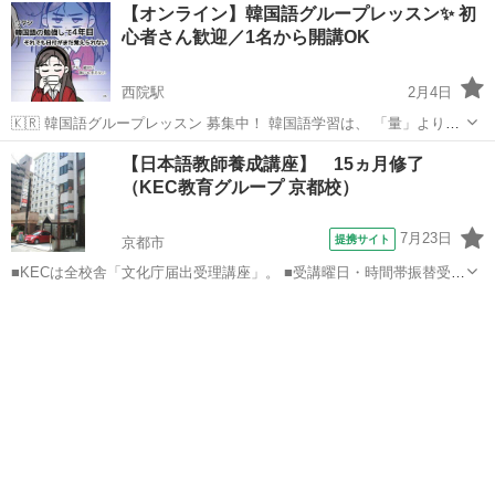
京都
京都市
フランス語
プライベートレッスン
【オンライン】韓国語グループレッスン✨ 初
北大路や河原町三条のカフェ店で、又は国際交流会館で、他のところ
心者さん歓迎／1名から開講OK
でも一緒にフランス語のレ...
西院駅
2月4日
🇰🇷 韓国語グループレッスン 募集中！ 韓国語学習は、 「量」よりも
「続けること」が大切。 だからこそ、 無理なく続けられるクラスを作
京都
京都市
西院駅
韓国語
【日本語教師養成講座】 15ヵ月修了
りました。 ✔ 1回25分（集中しやすい） ✔ 月4回 ✔ 少人...
（KEC教育グループ 京都校）
7月23日
提携サイト
京都市
■KECは全校舎「文化庁届出受理講座」。 ■受講曜日・時間帯振替受
講、校舎間振替受講、休学制度、動画視聴（基礎理論）と資格への万
京都
京都市
その他
全なフォロー体制。 ■3年間無料再履修システム：入学から3年以内は
何度でも無料で再履修が可能（基...