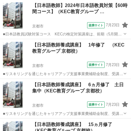
期（7月開始）の2種類の時期があり、前期には、■水曜30時間コース
京都
京都市
その他
【日本語教師】2024年日本語教員対策【60時
と■日曜30時間コースの2コース■前期60時間と後期（検定直前対策コ
間コース】（KEC教育グループ …
ース）30時間を加えた9...
7月23日
提携サイト
京都市
■日本語教員試験対策コース KECの検定対策講座は、前期（5月開
始）と後期（8月開始）の2種類の時期があり、前期には、■水曜30時
京都
京都市
その他
【日本語教師養成講座】 1年修了 （KEC
間コースと■日曜30時間コースの2コース■前期60時間と後期30時間を
教育グループ 京都校）
加えた90時間コースも選...
7月23日
提携サイト
京都市
■リスキリングを通じたキャリアアップ支援事業費補助金制度、受講費
用の最大70％還付（要件有、詳細はお尋ねください） ■KECは全校舎
京都
京都市
その他
【日本語教師養成講座】 6ヵ月修了 土日
「文化庁届出受理講座」。 ■受講曜日・時間帯振替受講、校舎間振替
集中（KEC教育グループ 京都校）
受講、休学制度、動画視聴（基...
7月23日
提携サイト
京都市
■リスキリングを通じたキャリアアップ支援事業費補助金制度、受講費
用の最大70％還付（要件有、詳細はお尋ねください ■KECは全校舎
京都
京都市
その他
【日本語教師養成講座】 15ヵ月修了
「文化庁届出受理講座」。 ■受講曜日・時間帯振替受講、校舎間振替
（KEC教育グループ 京都校）