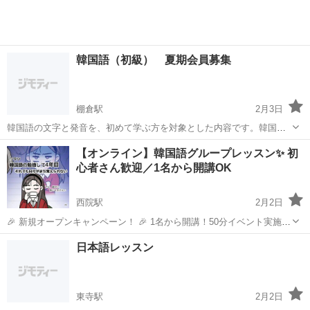
韓国語（初級） 夏期会員募集
棚倉駅
2月3日
韓国語の文字と発音を、初めて学ぶ方を対象とした内容です。韓国語
の文字（ハングル）は、ローマ字の様に母音と子音から成り立ってい
京都
木津川市
棚倉駅
韓国語
文字
【オンライン】韓国語グループレッスン✨ 初
ます。 また、ハングルは世宗大王の時代に人為的に作られた文字で
心者さん歓迎／1名から開講OK
す。その構造が分かれば読み書きができ、...
西院駅
2月2日
🎉 新規オープンキャンペーン！ 🎉 1名から開講！50分イベント実施
中！ オンライン新教室がオープンしました！ 私たちのオンラインスク
京都
京都市
西院駅
韓国語
レッスン
日本語レッスン
ールは何が違うの？ 独自のプログラムで、学習者の実力をしっかり伸
ばすだけで...
東寺駅
2月2日