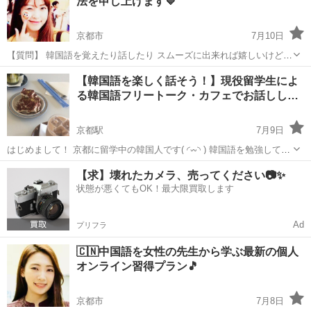
法を申し上げます💙
加えた90時間コースも選...
京都市
7月10日
【質問】 韓国語を覚えたり話したり スムーズに出来れば嬉しいけど
そんな簡単には上達しないでしょ⁉️ 【回答】 はい🤲 簡単には上達しな
京都
京都市
韓国語
レッスン
【韓国語を楽しく話そう！】現役留学生によ
いです💦 いきなり ネガティブな 文章からスタートですね😅 しかし ど
る韓国語フリートーク・カフェでお話しし…
うすれ...
京都駅
7月9日
はじめまして！ 京都に留学中の韓国人です( ◜𖥦◝ ) 韓国語を勉強してい
る方や、韓国の文化に興味がある方と一緒に楽しくお話しできればと
京都
京都市
京都駅
韓国語
フリートーク
【求】壊れたカメラ、売ってください📷✨
思い、募集することにしました！ 堅苦しい「授業」ではなく、カフェ
状態が悪くてもOK！最大限買取します
でお茶をしながら気楽に...
Ad
プリフラ
🇨🇳中国語を女性の先生から学ぶ最新の個人
オンライン習得プラン🎵
京都市
7月8日