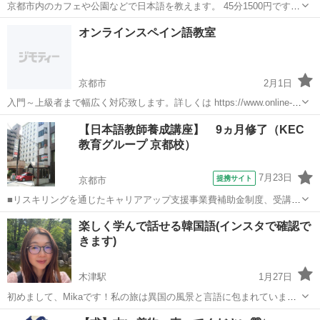
京都市内のカフェや公園などで日本語を教えます。 45分1500円です。
ネイティブスピーカーなのでなんでも聞いてください。幅広く教えま
京都
京都市
東寺駅
日本語
ネイティブスピーカー
オンラインスペイン語教室
す。 私は英語、スペインが話せるので少しは助けになれたらいいで
す。 お気軽にお問い合わせく...
京都市
2月1日
入門～上級者まで幅広く対応致します。詳しくは https://www.online-
tutor-gyoshin.com をご覧下さい。
京都
京都市
スペイン語
オンライン
【日本語教師養成講座】 9ヵ月修了（KEC
教育グループ 京都校）
7月23日
提携サイト
京都市
■リスキリングを通じたキャリアアップ支援事業費補助金制度、受講費
用の最大70％還付（要件有、詳細はお尋ねください） ■KECは全校舎
京都
京都市
その他
楽しく学んで話せる韓国語(インスタで確認で
「文化庁届出受理講座」。 ■受講曜日・時間帯振替受講、校舎間振替
きます)
受講、休学制度、動画視聴（基...
木津駅
1月27日
初めまして、Mikaです！私の旅は異国の風景と言語に包まれていま
す。アメリカ生まれ、韓国での幼少期を経て、中国で大学生活。その
京都
木津駅
韓国語
カルチャー