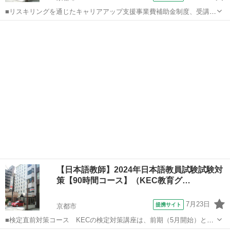
■リスキリングを通じたキャリアアップ支援事業費補助金制度、受講費
用の最大70％還付（要件有、詳細はお尋ねください） ■KECは全校舎
京都
京都市
その他
「文化庁届出受理講座」。 ■受講曜日・時間帯振替受講、校舎間振替
受講、休学制度、動画視聴（基...
【日本語教師】2024年日本語教員試験試験対
策【90時間コース】（KEC教育グ…
7月23日
提携サイト
京都市
■検定直前対策コース KECの検定対策講座は、前期（5月開始）と後