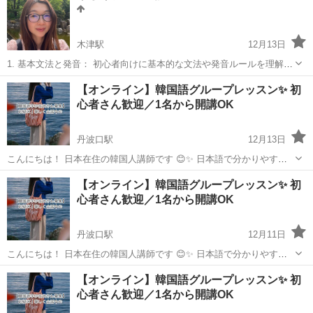
木津駅
12月13日
1. 基本文法と発音： 初心者向けに基本的な文法や発音ルールを理解す
るための授業。 2. 日常会話： 実際のコミュニケーションに役立つ日
京都
京都市
木津駅
韓国語
文化
【オンライン】韓国語グループレッスン✨ 初
常会話スキルの強化。 3. 文化理解： 韓国の歴史、習慣、伝統など、
心者さん歓迎／1名から開講OK
言語と文...
丹波口駅
12月13日
こんにちは！ 日本在住の韓国人講師です 😊✨ 日本語で分かりやすく
説明できます 韓国語教育経験多数 10年間、多くの方と向き合い、積み
京都
京都市
丹波口駅
韓国語
レッスン
【オンライン】韓国語グループレッスン✨ 初
重ねてきたノウハウで 友達のようなサポーターでありたいと思ってい
心者さん歓迎／1名から開講OK
ます。 ...
丹波口駅
12月11日
こんにちは！ 日本在住の韓国人講師です 😊✨ 日本語で分かりやすく
説明できます 韓国語教育経験多数 10年間、多くの方と向き合い、積み
京都
京都市
丹波口駅
韓国語
レッスン
【オンライン】韓国語グループレッスン✨ 初
重ねてきたノウハウで 友達のようなサポーターでありたいと思ってい
心者さん歓迎／1名から開講OK
ます。 ...