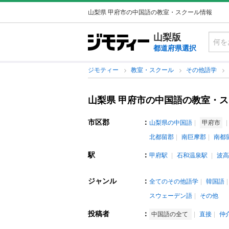
山梨県 甲府市の中国語の教室・スクール情報
山梨版
都道府県選択
ジモティー
教室・スクール
その他語学
山梨県 甲府市の中国語の教室・
市区郡
：
山梨県の中国語
甲府市
北都留郡
南巨摩郡
南都
駅
：
甲府駅
石和温泉駅
波高
ジャンル
：
全てのその他語学
韓国語
スウェーデン語
その他
投稿者
：
中国語の全て
直接
仲