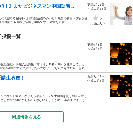
更新2月21日
！】またビジネスマン中国語習...
作成11月16日
たの1週間でも簡単な日常会話習得が可能！ 独自の教材（無駄を省
14
短期間でも習得と活用が可能です。 豊富な経験...
お気に入り
了投稿一覧
更新5月5日
作成8月8日
中国語講座への編入受講生（若干名、年齢不問）を募集していま
国語や中国文化に興味がある方など、どなたでも大歓迎。お気...
更新5月11日
受講生募集！
作成12月3日
、インバウンド観光、などあらゆるシーンで中国語を使う機会が増え
思われた経験があるのではないでしょうか？ 本講座では、そ...
周辺情報を見る