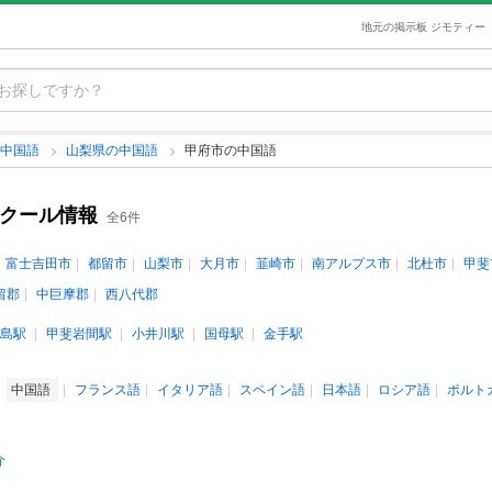
地元の掲示板 ジモティー
中国語
山梨県の中国語
甲府市の中国語
スクール情報
全6件
富士吉田市
都留市
山梨市
大月市
韮崎市
南アルプス市
北杜市
甲斐
留郡
中巨摩郡
西八代郡
島駅
甲斐岩間駅
小井川駅
国母駅
金手駅
中国語
フランス語
イタリア語
スペイン語
日本語
ロシア語
ポルト
介