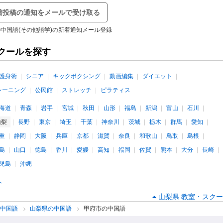
着投稿の通知をメールで受け取る
中国語(その他語学)の新着通知メール登録
クールを探す
護身術
シニア
キックボクシング
動画編集
ダイエット
レーニング
公民館
ストレッチ
ピラティス
海道
青森
岩手
宮城
秋田
山形
福島
新潟
富山
石川
山梨
長野
東京
埼玉
千葉
神奈川
茨城
栃木
群馬
愛知
重
静岡
大阪
兵庫
京都
滋賀
奈良
和歌山
鳥取
島根
島
山口
徳島
香川
愛媛
高知
福岡
佐賀
熊本
大分
長崎
児島
沖縄
へ
山梨県 教室・スクー
中国語
山梨県の中国語
甲府市の中国語