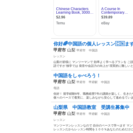
你好🌈中国語の個人レッスン🇨🇳ま
甲府市
山梨
甲府市
中国語
レッスン
山梨の皆様に マンツーマンで 効率よく学べるプランを ご
語ですが 独学では 発音や会話力の向上が 現実的に難しいと思
中国語をしゃべろう！
甲府市
山梨
甲府市
甲府駅
中国語
母語
你好！ 留学経験6年、職務経歴7年の講師が楽しく、生き
個々のペースで着実に、楽しみながら安心して進めるています
山梨県 中国語教室 受講生募集中
甲府市
山梨
甲府市
甲府駅
中国語
レッスン
マンツーマンレッスンなので 自分のペースで学べます マ
レッスンだからレッスン時間を１００％あなたのためだけに使