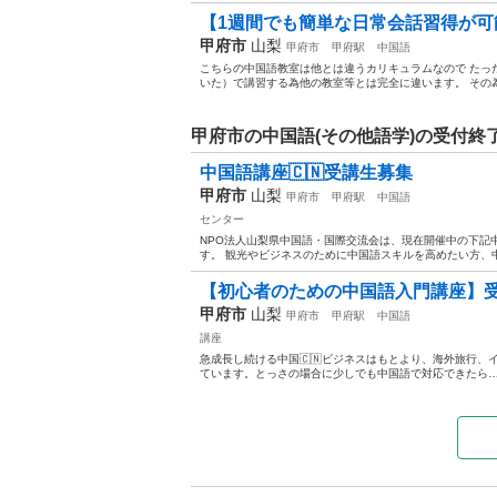
【1週間でも簡単な日常会話習得が可能
甲府市
山梨
甲府市
甲府駅
中国語
こちらの中国語教室は他とは違うカリキュラムなので たっ
いた）で講習する為他の教室等とは完全に違います。 その為
甲府市の中国語(その他語学)の受付終
中国語講座🇨🇳受講生募集
甲府市
山梨
甲府市
甲府駅
中国語
センター
NPO法人山梨県中国語・国際交流会は、現在開催中の下記
す。 観光やビジネスのために中国語スキルを高めたい方、中
【初心者のための中国語入門講座】
甲府市
山梨
甲府市
甲府駅
中国語
講座
急成長し続ける中国🇨🇳ビジネスはもとより、海外旅行
ています。とっさの場合に少しでも中国語で対応できたら…と