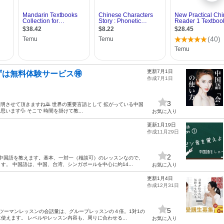
更新7月1日
ずは無料体験サービス🉐
作成7月1日
3
説明させて頂きますね🙇 世界の重要言語として 拡がっている中国
います💦 そこで 時間を掛けて教...
お気に入り
更新1月19日
作成11月29日
2
た中国語を教えます。基本、一対一（相談可）のレッスンなので、
。 中国語は、中国、台湾、シンガポールを中心に約14...
お気に入り
更新1月4日
作成12月31日
5
ンツーマンレッスンの会話量は、グループレッスンの４倍。1対1の
えます。 レベルやレッスン内容も、周りに合わせる...
お気に入り