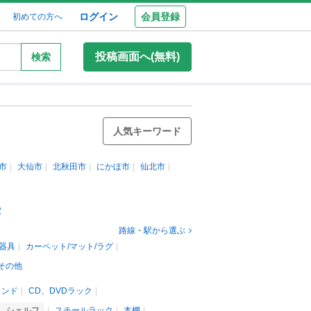
ログイン
会員登録
初めての方へ
投稿画面へ(無料)
検索
人気キーワード
市
大仙市
北秋田市
にかほ市
仙北市
駅
路線・駅から選ぶ
器具
カーペット/マット/ラグ
その他
タンド
CD、DVDラック
、シェルフ
スチールラック
本棚