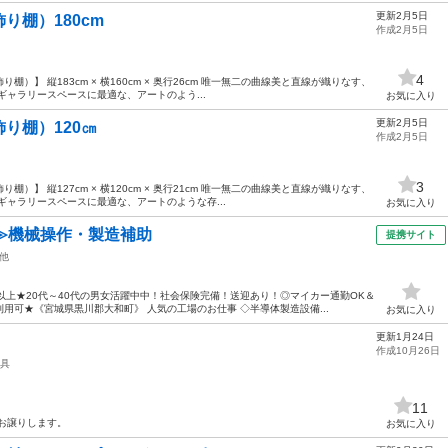
更新2月5日
り棚）180cm
作成2月5日
4
】 縦183cm × 横160cm × 奥行26cm 唯一無二の曲線美と直線が織りなす、
ギャラリースペースに最適な、アートのよう...
お気に入り
更新2月5日
り棚）120㎝
作成2月5日
3
】 縦127cm × 横120cm × 奥行21cm 唯一無二の曲線美と直線が織りなす、
ギャラリースペースに最適な、アートのような存...
お気に入り
≫機械操作・製造補助
提携サイト
他
以上★20代～40代の男女活躍中中！社会保険完備！送迎あり！◎マイカー通勤OK＆
用可★《宮城県黒川郡大和町》 人気の工場のお仕事 ◇半導体製造設備...
お気に入り
更新1月24日
作成10月26日
具
11
お譲りします。
お気に入り