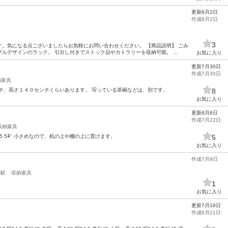
更新8月2日
作成8月2日
3
。気になる点ございましたらお気軽にお問い合わせください。 【商品説明】 ごみ
ルデザインのラック。 引出し付きでストック品やカトラリーを収納可能。 ...
お気に入り
更新7月30日
作成7月30日
納家具
チ、高さ１４０センチくらいあります。 写っている茶碗などは、別です。
8
お気に入り
更新8月6日
作成7月22日
収納家具
㌢×5.5㌢ 小さめなので、机の上や棚の上に置けます。
5
お気に入り
作成7月9日
荘駅
収納家具
1
お気に入り
更新7月18日
作成6月21日