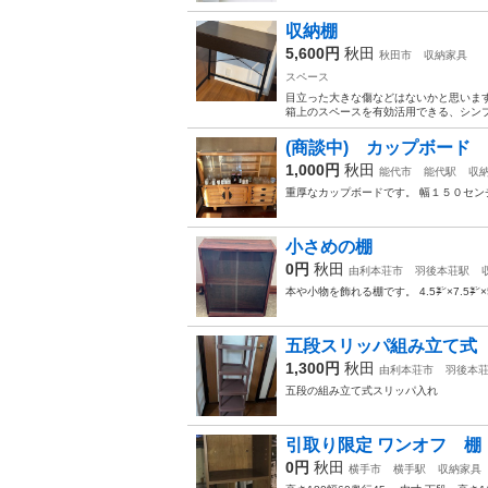
収納棚
5,600円
秋田
秋田市
収納家具
スペース
目立った大きな傷などはないかと思います
箱上のスペースを有効活用できる、シンプ
(商談中) カップボード
1,000円
秋田
能代市
能代駅
収
重厚なカップボードです。 幅１５０セン
小さめの棚
0円
秋田
由利本荘市
羽後本荘駅
本や小物を飾れる棚です。 4.5㌢×7.5
五段スリッパ組み立て式
1,300円
秋田
由利本荘市
羽後本
五段の組み立て式スリッパ入れ
引取り限定 ワンオフ 棚
0円
秋田
横手市
横手駅
収納家具