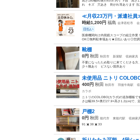
高さ180幅60奥行45㎝ 内寸 下段 高さ117
れ キズ 穴あき 剥がれ等あります 当
≪月収23万円・派遣社員
時給1,200円
福島
会津若松市
会
日払い
医療機関向け内視鏡スコープの組立作業！
OK◎無料駐車場あり★日払いあり◎空調完
靴棚
0円
秋田
秋田市
新屋駅
収納家具
不要になったため取りに来てくださる方、先
少々難あり ビスない箇所あり
未使用品 ニトリ COLOB
400円
秋田
秋田市
羽後牛島駅
収
カラボ
ニトリのCOLOBO(カラボ)の追加棚板
さは幅39.5×奥行27.9×高さ1.2(cm)
戸棚2
0円
秋田
能代市
東能代駅
収納家
91 ✖️ 38 ✖️ 33
折りたたみ可能 4段シェ