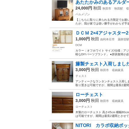
あたたかみのあるアルダー
24,000円
秋田
秋田市
秋田駅
収
ベルメゾン
【こちらに取りに来られる方限定でお願いし
たが、我が家では使い勝手がわからず手放
ＤＣＭ 2×4アジャスター2
1,000円
秋田
由利本荘市
薬師堂
DCM
カラー：オフホワイト サイズ/仕様：アジ
軽なDIYパーツブランド」 ●原状復帰が
籐製チェスト入荷しまし
3,000円
秋田
秋田市
収納家具
チェスト
アンティークなランタンチェスト入荷しました
取り置きは可能ですが、期間は最長2週間と
ローチェスト
3,000円
秋田
秋田市
収納家具
ローチェスト
木製のローチェスト 高さ45cm 横幅80
は可能ですが、期間は最長2週間とさせてい
NITORI カラボ収納