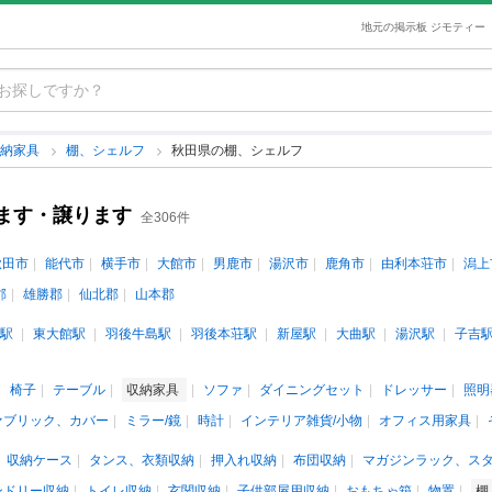
地元の掲示板 ジモティー
収納家具
棚、シェルフ
秋田県の棚、シェルフ
ます・譲ります
全306件
秋田市
能代市
横手市
大館市
男鹿市
湯沢市
鹿角市
由利本荘市
潟上
郡
雄勝郡
仙北郡
山本郡
駅
東大館駅
羽後牛島駅
羽後本荘駅
新屋駅
大曲駅
湯沢駅
子吉
椅子
テーブル
収納家具
ソファ
ダイニングセット
ドレッサー
照明
ァブリック、カバー
ミラー/鏡
時計
インテリア雑貨/小物
オフィス用家具
収納ケース
タンス、衣類収納
押入れ収納
布団収納
マガジンラック、ス
ンドリー収納
トイレ収納
玄関収納
子供部屋用収納
おもちゃ箱
物置
棚