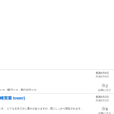
更新8月6日
作成8月6日
2
ｃｍ，幅75ｃｍ，奥行き55ｃｍ
お気に入り
更新8月2日
業 tower)
作成8月2日
ます。 とても丈夫で少し重さがありますが、壁にしっかり固定されます。
8
お気に入り