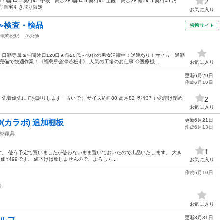
 幅54.5 奥行45 中段 高さ38 幅54.5 奥行45 上段 高さ38 幅54.5 奥行45 汚
2
方自宅引き取り限定
お気に入り
≫検査・検品
提携サイト
津若松駅
その他
日勤専属＆年間休日120日★◎20代～40代の男女活躍中！送迎あり！マイカー通勤
備で快適作業！《福島県会津若松市》 人気の工場のお仕事 ◇医療機...
お気に入り
更新6月29日
作成6月19日
着優先にてお譲りします 古いです サイズ約巾80 高さ82 奥行37 戸の開け閉め
2
お気に入り
更新6月21日
O(カラボ) 追加棚板
作成6月13日
納家具
1
です。 使う予定で買いましたが使わないまま置いておいたので出品いたします。 大き
で、定価¥499です。 値下げは致しませんので、よろしく...
お気に入り
作成5月10日
具
お気に入り
更新3月31日
ルフ