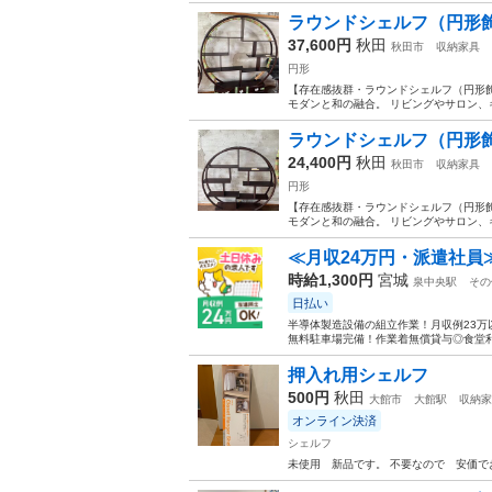
ラウンドシェルフ（円形飾
37,600円
秋田
秋田市
収納家具
円形
【存在感抜群・ラウンドシェルフ（円形飾り棚）
モダンと和の融合。 リビングやサロン、
ラウンドシェルフ（円形飾
24,400円
秋田
秋田市
収納家具
円形
【存在感抜群・ラウンドシェルフ（円形飾り棚）
モダンと和の融合。 リビングやサロン、
≪月収24万円・派遣社員
時給1,300円
宮城
泉中央駅
その
日払い
半導体製造設備の組立作業！月収例23万
無料駐車場完備！作業着無償貸与◎食堂利
押入れ用シェルフ
500円
秋田
大館市
大館駅
収納家
オンライン決済
シェルフ
未使用 新品です。 不要なので 安価で