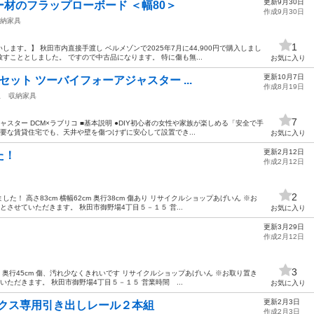
更新9月30日
材のフラップローボード ＜幅80＞
作成9月30日
納家具
1
ます。】 秋田市内直接手渡し ベルメゾンで2025年7月に44,900円で購入しまし
すこととしました。 ですので中古品になります。 特に傷も無...
お気に入り
更新10月7日
セット ツーバイフォーアジャスター ...
作成8月19日
駅
収納家具
7
ャスター DCM×ラブリコ ■基本説明 ●DIY初心者の女性や家族が楽しめる「安全で手
必要な賃貸住宅でも、天井や壁を傷つけずに安心して設置でき...
お気に入り
更新2月12日
た！
作成2月12日
2
！ 高さ83cm 横幅62cm 奥行38cm 傷あり リサイクルショップあげいん ※お
させていただきます。 秋田市御野場4丁目５－１５ 営...
お気に入り
更新3月29日
作成2月12日
3
cm 奥行45cm 傷、汚れ少なくきれいです リサイクルショップあげいん ※お取り置き
ただきます。 秋田市御野場4丁目５－１５ 営業時間 ...
お気に入り
更新2月3日
ボックス専用引き出しレール２本組
作成2月3日