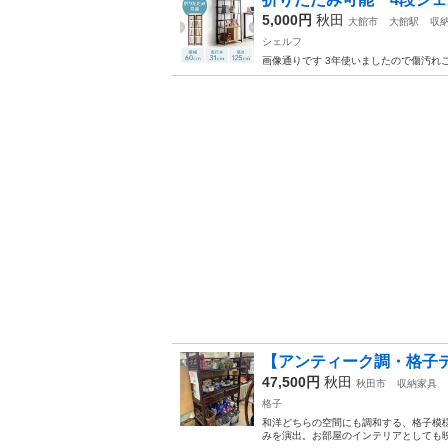
5,000円
秋田
大館市
大館駅
収
シェルフ
画像通りです 3年使いましたので傷汚れござ
【アンティーク調・格子デ
47,500円
秋田
秋田市
収納家具
格子
和洋どちらの空間にも調和する、格子模
みを演出。お部屋のインテリアとしても映える逸