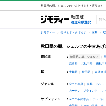
秋田県の棚、シェルフの中古あげます・譲ります
秋田版
都道府県選択
ジモティー
売ります・あげます
家具
秋田県の棚、シェルフの中古あげ
市区郡
：
秋田県の棚、シェルフ
鹿角郡
北秋田郡
南秋田
駅
：
土崎駅
秋田駅
泉外旭川
ジャンル
：
全ての家具
寝具
ベッド
カーテン、ブラインド
フ
サブジャンル
：
全ての収納家具
テレビ台
食器棚、キッチン収納
ラ