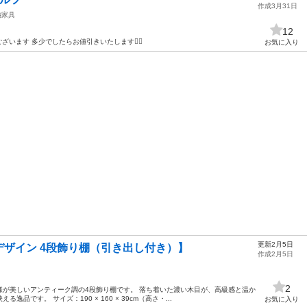
作成3月31日
納家具
12
います 多少でしたらお値引きいたします🙇‍♂️
お気に入り
更新2月5日
ザイン 4段飾り棚（引き出し付き）】
作成2月5日
2
様が美しいアンティーク調の4段飾り棚です。 落ち着いた濃い木目が、高級感と温か
品です。 サイズ：190 × 160 × 39cm（高さ・...
お気に入り