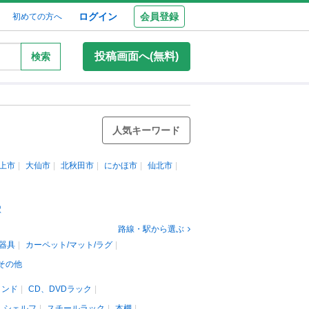
ログイン
会員登録
初めての方へ
投稿画面へ(無料)
検索
人気キーワード
上市
大仙市
北秋田市
にかほ市
仙北市
駅
路線・駅から選ぶ
器具
カーペット/マット/ラグ
その他
タンド
CD、DVDラック
、シェルフ
スチールラック
本棚