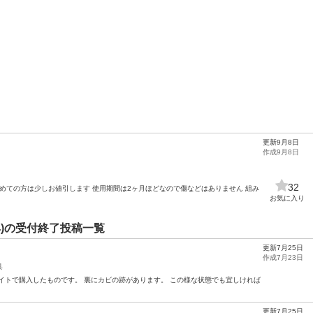
更新9月8日
作成9月8日
32
とめての方は少しお値引します 使用期間は2ヶ月ほどなので傷などはありません 組み
お気に入り
)の受付終了投稿一覧
更新7月25日
作成7月23日
具
イトで購入したものです。 裏にカビの跡があります。 この様な状態でも宜しければ
更新7月25日