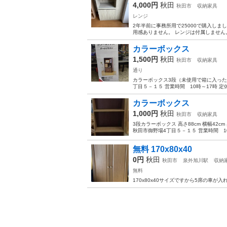
4,000円
秋田
秋田市
収納家具
レンジ
2年半前に事務所用で25000で購入し
用感ありません。 レンジは付属しません
カラーボックス
1,500円
秋田
秋田市
収納家具
通り
カラーボックス3段（未使用で箱に入った
丁目５－１５ 営業時間 10時～17時 
カラーボックス
1,000円
秋田
秋田市
収納家具
3段カラーボックス 高さ88cm 横幅42
秋田市御野場4丁目５－１５ 営業時間 1
無料 170x80x40
0円
秋田
秋田市
泉外旭川駅
収納
無料
170x80x40サイズですから5席の車が