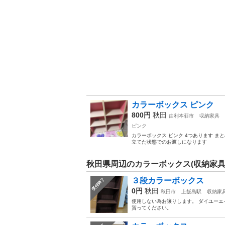
カラーボックス ピンク
800円
秋田
由利本荘市
収納家具
ピンク
カラーボックス ピンク 4つあります ま
立てた状態でのお渡しになります
秋田県周辺のカラーボックス(収納家具
３段カラーボックス
受付終了
0円
秋田
秋田市
上飯島駅
収納家
使用しない為お譲りします。 ダイユーエ
貰ってください。