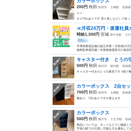
カラーボックス
受付終了
200円
秋田
秋田市
土崎駅
収納家
キズ
キズ汚れありです 塗り直しなどして使っ
≪月収24万円・派遣社員
時給1,300円
宮城
泉中央駅
その
日払い
半導体製造設備の組立作業！月収例23万
無料駐車場完備！作業着無償貸与◎食堂利
キャスター付き とうの
受付終了
500円
秋田
能代市
能代駅
収納家
キャスター付きのとうの家具です 4段で
カラーボックス 2台セッ
受付終了
700円
秋田
秋田市
土崎駅
収納家
傷あり、汚れありですが使えます
カラーボックス
受付終了
500円
秋田
横手市
十文字駅
収納
商品については、ネットなどでご確認くだ
字道の駅での引渡し可能な方を優先して