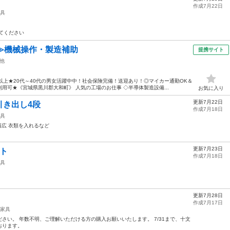
作成7月22日
具
てください
≫機械操作・製造補助
提携サイト
他
以上★20代～40代の男女活躍中中！社会保険完備！送迎あり！◎マイカー通勤OK＆
用可★《宮城県黒川郡大和町》 人気の工場のお仕事 ◇半導体製造設備...
お気に入り
更新7月22日
引き出し4段
作成7月18日
具
幅広 衣類を入れるなど
更新7月23日
ト
作成7月18日
具
更新7月28日
作成7月17日
家具
さい。 年数不明、ご理解いただける方の購入お願いいたします。 7/31まで、十文
おります。