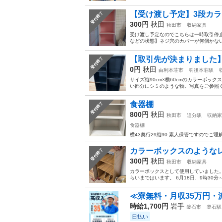
【受け渡し予定】3段カ
受付終了
300円
秋田
秋田市
収納家具
受け渡し予定なのでこちらは一時取引停止
などの状態】ネジ穴のカバーが何個かない
【取引先が決まりました
受付終了
0円
秋田
由利本荘市
羽後本荘駅
サイズ縦90cm×横60cmのカラーボ
い部分にシミのような物。写真をご参照く
食器棚
受付終了
800円
秋田
秋田市
追分駅
収納家
食器棚
横43奥行29縦90 素人保管ですのでご
カラーボックスのような
受付終了
300円
秋田
秋田市
収納家具
カラーボックスとして使用していました。
らいまではいます。 6月18日、9時30
≪寮無料・月収35万円・
時給1,700円
岩手
釜石市
釜石駅
日払い