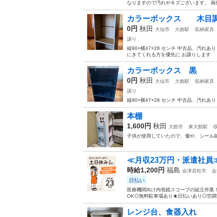
なりますので汚れやキズございます。 画像
カラーボックス 木目
0円
秋田
大仙市
大曲駅
収納家具
譲り
縦90×横47×28 センチ 中古品、汚
にきてくれる方を優先に お譲りします
カラーボックス 黒
0円
秋田
大仙市
大曲駅
収納家具
譲り
縦90×横47×28 センチ 中古品、汚
本棚
1,600円
秋田
大館市
東大館駅
子供が使用していたので、傷や、シール
≪月収23万円・派遣社員
時給1,200円
福島
会津若松市
会
日払い
医療機関向け内視鏡スコープの組立作業！
OK◎無料駐車場あり★日払いあり◎空調完
レンジ台、食器入れ