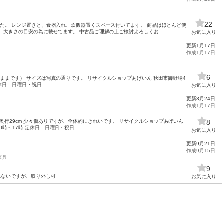
22
ました。 レンジ置きと、食器入れ、炊飯器置くスペース付いてます。 商品はほとんど使
。大きさの目安の為に載せてます。 中古品ご理解の上ご検討よろしくお...
お気に入り
更新1月17日
作成1月17日
6
ままです） サイズは写真の通りです。 リサイクルショップあげいん 秋田市御野場4
定休日 日曜日・祝日
お気に入り
更新3月24日
作成1月17日
cm 奥行29cm 少々傷ありですが、全体的にきれいです。 リサイクルショップあげいん
8
0時～17時 定休日 日曜日・祝日
お気に入り
更新9月21日
作成9月15日
家具
9
入れないですが、取り外し可
お気に入り