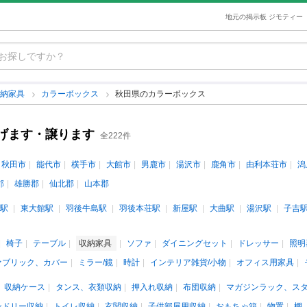
地元の掲示板 ジモティー
収納家具
カラーボックス
秋田県のカラーボックス
げます・譲ります
全222件
秋田市
能代市
横手市
大館市
男鹿市
湯沢市
鹿角市
由利本荘市
潟
郡
雄勝郡
仙北郡
山本郡
駅
東大館駅
羽後牛島駅
羽後本荘駅
新屋駅
大曲駅
湯沢駅
子吉
椅子
テーブル
収納家具
ソファ
ダイニングセット
ドレッサー
照明
ァブリック、カバー
ミラー/鏡
時計
インテリア雑貨/小物
オフィス用家具
収納ケース
タンス、衣類収納
押入れ収納
布団収納
マガジンラック、ス
ンドリー収納
トイレ収納
玄関収納
子供部屋用収納
おもちゃ箱
物置
棚