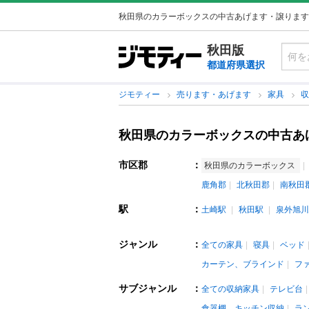
秋田県のカラーボックスの中古あげます・譲ります
秋田版
都道府県選択
ジモティー
売ります・あげます
家具
秋田県のカラーボックスの中古あ
市区郡
：
秋田県のカラーボックス
鹿角郡
北秋田郡
南秋田
駅
：
土崎駅
秋田駅
泉外旭川
ジャンル
：
全ての家具
寝具
ベッド
カーテン、ブラインド
フ
サブジャンル
：
全ての収納家具
テレビ台
食器棚、キッチン収納
ラ