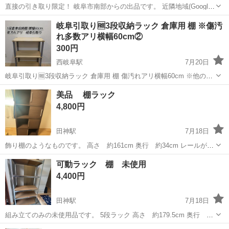
直接の引き取り限定！ 岐阜市南部からの出品です。 近隣地域(Google
マップで30km圏内)なら、当方による有償配送も可能です。 事前にコ
岐阜
岐阜市
柳津駅
収納家具
ミラー
岐阜引取り🆓3段収納ラック 倉庫用 棚 ※傷汚
メントからお問い合わせください。 ※ミラーが付いているため、家財
れ多数アリ横幅60cm②
おまかせ便では荷受...
300円
西岐阜駅
7月20日
岐阜引取り🆓3段収納ラック 倉庫用 棚 傷汚れアリ横幅60cm ※他の商
品と一緒にお取引していただけると助かります。気になっている商品
岐阜
岐阜市
西岐阜駅
収納家具
ラック
美品 棚ラック
ありましたらご連絡ください！ 商品は写真の本体のみになります。 傷
4,800円
汚れ多数あります。ご...
田神駅
7月18日
飾り棚のようなものです。 高さ 約161cm 奥行 約34cm レールがあ
るため有効幅は31cm 横 約80cm 素人の採寸ですので誤差が生じる
岐阜
岐阜市
田神駅
収納家具
飾り棚
可動ラック 棚 未使用
可能性あります。 配送希望の方は、日曜のみ（➕1100円） お近くの
4,400円
方...
田神駅
7月18日
組み立てのみの未使用品です。 5段ラック 高さ 約179.5cm 奥行 約
39.5cm 横 約89cm 素人の採寸ですので、誤差が生じる可能性ありま
岐阜
岐阜市
田神駅
収納家具
ラック