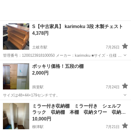
S【中古家具】 karimoku 3段 木製チェスト
4,378円
土岐市駅
7月26日
管理番号：1200123918100050 メーカー：karimoku ■サイズ・仕様 サ
イズ：幅 57×奥行29×高さ 53 (cm) 状態のランク：USED:C ※傷、汚
岐阜
土岐市
土岐市駅
収納家具
個人
ポッキリ価格！五段の棚
れ等有り ■...
2,000円
揖斐駅
7月24日
サイズは48×44×179センチです。
岐阜
揖斐郡
揖斐駅
収納家具
価格
ミラー付き収納棚 ミラー付き シェルフ
ラック 収納棚 本棚 収納タワー 収納…
10,000円
柳津駅
7月21日