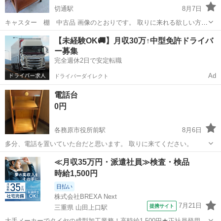
切通駅
8月7日
キャスター 棚 中古品 画像のとおりです。 取りに来れる欲しい方い
たらお願いします。 8月18日.8月19日に イオンモール大垣近くまで来
岐阜
岐阜市
切通駅
収納家具
【未経験OK🚚】月収30万↑中型免許ドライバ
れる方お願いします。
ー募集
完全週休2日で安定転職
Ad
ドライバーダイレクト
電話台
0円
各務原市役所前駅
8月6日
多分、電話を置いていた台だと思います。 取りに来てください。
岐阜
各務原市
各務原市役所前駅
収納家具
≪月収35万円・派遣社員≫検査・検品
時給1,500円
日払い
株式会社BREXA Next
7月21日
提携サイト
三重県 山田上口駅
大手メーカーでタイヤの成型加工業務！高時給1,500円★正社員登用制