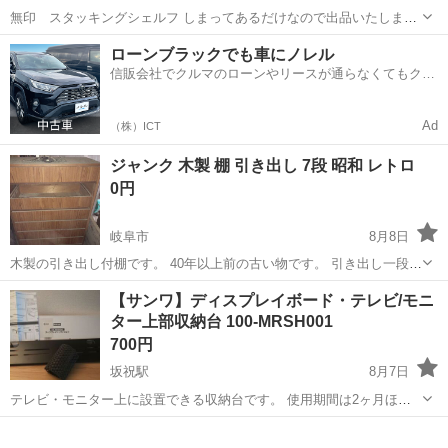
無印 スタッキングシェルフ しまってあるだけなので出品いたしま
す。 傷汚れば多少ありますが、そこまで使ってないので状態は綺麗な
岐阜
羽島郡
岐南駅
収納家具
ローンブラックでも車にノレル
方かと思います。 神経質な方はご遠慮ください。 幅58×奥行39.5×高
信販会社でクルマのローンやリースが通らなくてもクル
さ175cm
マをご利用いただけるサービスがあります！
Ad
（株）ICT
ジャンク 木製 棚 引き出し 7段 昭和 レトロ
0円
岐阜市
8月8日
木製の引き出し付棚です。 40年以上前の古い物です。 引き出し一段欠
品しております。 外部内部とも埃、汚れ、傷がかなりあります。 長期
岐阜
岐阜市
収納家具
木製
【サンワ】ディスプレイボード・テレビ/モニ
間屋内保管してあります。 以上のことご理解の上お願いいたします。
ター上部収納台 100-MRSH001
...
700円
坂祝駅
8月7日
テレビ・モニター上に設置できる収納台です。 使用期間は2ヶ月ほ
ど、フィギュアを飾っていただけなので 目立つ様な傷や汚れはなく美
岐阜
加茂郡
坂祝駅
収納家具
モニター
品かと思います。 ・箱 ・シェルフ本体 ・滑り止めシート ・説明書 写