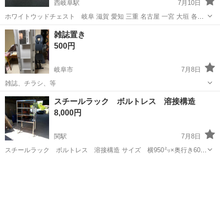
西岐阜駅
7月10日
ホワイトウッドチェスト 岐阜 滋賀 愛知 三重 名古屋 一宮 大垣 各務
ヶ原 美濃 関 多治見 土岐 稲沢 高年式揃い 厳選仕入れの美品揃い
岐阜
岐阜市
西岐阜駅
収納家具
ホワイトウッド
雑誌置き
高年式の美品が低価格 日曜 祝日 休 月曜～金曜 10：00～1...
500円
岐阜市
7月8日
雑誌、チラシ、等
岐阜
岐阜市
収納家具
チラシ
スチールラック ボルトレス 溶接構造
8,000円
関駅
7月8日
スチールラック ボルトレス 溶接構造 サイズ 横950㍉×奥行き600
㍉×高さ1800㍉ 溶接構造、棚板裏に補強があるため組み立て式と比べ
岐阜
関市
関駅
収納家具
ボルト
強度はあると思います。 脚にアジャスターあり 多少のさび、汚れ、キ
ズあり。 ...