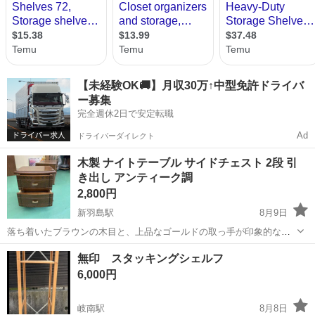
【未経験OK🚚】月収30万↑中型免許ドライバ
ー募集
完全週休2日で安定転職
Ad
ドライバーダイレクト
木製 ナイトテーブル サイドチェスト 2段 引
き出し アンティーク調
2,800円
新羽島駅
8月9日
落ち着いたブラウンの木目と、上品なゴールドの取っ手が印象的な木
製ナイトテーブル（ミニチェスト）です。 和室にも洋室にも馴染む、
岐阜
羽島市
新羽島駅
収納家具
無印 スタッキングシェルフ
クラシカルで高級感のあるデザインが特徴です。 ベッドサイドの読書
6,000円
灯や小物を置くナイトテーブルとし...
岐南駅
8月8日