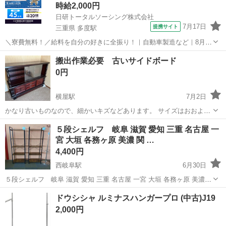
時給2,000円
日研トータルソーシング株式会社
7月17日
提携サイト
三重県 多度駅
＼寮費無料！／給料を自分の好きに全振り！｜自動車製造など｜8月入
社特典最大20万円！｜入社から半年後には時給2,050円！さらに長く働
三重
いなべ市
多度駅
その他
搬出作業必要 古いサイドボード
くほど時給UP☆ トヨタ車の製造（組立・加工など） トヨタ車体各工
0円
場でのミニバン・SUV...
横屋駅
7月2日
かなり古いものなので、細かいキズなどあります。 サイズはおおよそ
次の通りです｡ 高さ108センチ、横幅150センチ、奥行45センチとなり
岐阜
瑞穂市
横屋駅
収納家具
重さ
５段シェルフ 岐阜 滋賀 愛知 三重 名古屋 一
ます。 1階の部屋からの搬出作業が必要となります。 かなりの重さが
宮 大垣 各務ヶ原 美濃 関 …
ありますので、搬出...
4,400円
西岐阜駅
6月30日
５段シェルフ 岐阜 滋賀 愛知 三重 名古屋 一宮 大垣 各務ヶ原 美濃
関 多治見 土岐 稲沢 高年式揃い 厳選仕入れの美品揃い 高年式の美
岐阜
岐阜市
西岐阜駅
収納家具
シェルフ
ドウシシャ ルミナスハンガープロ (中古)J19
品が低価格 日曜 祝日 休 月曜～金曜 10：00～17:00 ...
2,000円