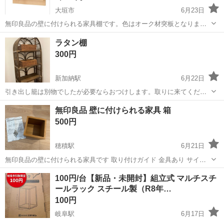
大垣市
6月23日
無印良品の壁に付けられる家具棚です。色はオーク材突板となりま
す。 こちらの商品は岐阜県内での手渡し限定となります。場所によっ
岐阜
大垣市
収納家具
無印良品
ラタン棚
ては配送も承りますので事前にご連絡ください。 開封して " あ、これ
300円
無理やわ。付けられん。 " ...
新加納駅
6月22日
引き出し籠は別物でしたが必要ならおつけします。取りに来てくださ
る方へ。
岐阜
各務原市
新加納駅
収納家具
無印良品 壁に付けられる家具 箱
500円
穂積駅
6月21日
無印良品の壁に付けられる家具です 取り付けガイド 金具あり サイズ
は19×19×奥行15.5cm 以前壁にかけていましたが引越しの時に外して
岐阜
瑞穂市
穂積駅
収納家具
​100円/台【新品・未開封】組立式 マルチスチ
しばらくしまっていました 目立つ傷などなさそうですが、よく見ると
ールラック スチール製（R8年…
少しだけ角ス...
100円
岐阜駅
6月17日