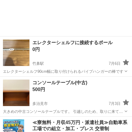
エレクターシェルフに接続するポール
0円
竹鼻駅
7月6日
エレクターシェルフ90cm幅に取り付けられるパイプハンガーの棒です
岐阜
羽島市
竹鼻駅
収納家具
コンソールテーブル(中古)
500円
多治見市
7月3日
大きめの中古コンソールテーブルです。 引越しのため、取りに来てく
ださる方に譲ります。 とてもしっかりしていて、まだまだ使えます。
岐阜
多治見市
収納家具
≪寮無料・月収45万円・派遣社員≫自動車系
ドタキャンしない方、中古品であることをご了承いただける方のみお
工場での組立・加工・プレス 交替制
問い合わせください。 よろし...