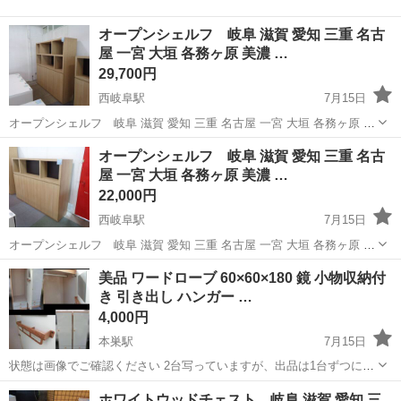
オープンシェルフ 岐阜 滋賀 愛知 三重 名古
屋 一宮 大垣 各務ヶ原 美濃 …
29,700円
西岐阜駅
7月15日
オープンシェルフ 岐阜 滋賀 愛知 三重 名古屋 一宮 大垣 各務ヶ原 美
濃 関 多治見 土岐 稲沢 高年式揃い 厳選仕入れの美品揃い 高年式の
岐阜
岐阜市
西岐阜駅
収納家具
オープンシェルフ
オープンシェルフ 岐阜 滋賀 愛知 三重 名古
美品が低価格 日曜 祝日 休 月曜～金曜 10：00～17:0...
屋 一宮 大垣 各務ヶ原 美濃 …
22,000円
西岐阜駅
7月15日
オープンシェルフ 岐阜 滋賀 愛知 三重 名古屋 一宮 大垣 各務ヶ原 美
濃 関 多治見 土岐 稲沢 高年式揃い 厳選仕入れの美品揃い 高年式の
岐阜
岐阜市
西岐阜駅
収納家具
オープンシェルフ
美品 ワードローブ 60×60×180 鏡 小物収納付
美品が低価格 日曜 祝日 休 月曜～金曜 10：00～17:0...
き 引き出し ハンガー …
4,000円
本巣駅
7月15日
状態は画像でご確認ください 2台写っていますが、出品は1台ずつにな
ります。 2つまとめてご希望の際は、少しお安く8000円でお譲りさせ
岐阜
岐阜市
本巣駅
収納家具
ワードローブ
ホワイトウッドチェスト 岐阜 滋賀 愛知 三