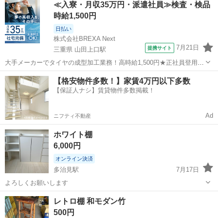
≪入寮・月収35万円・派遣社員≫検査・検品
す。 基本取りに来ていただきたいです。 乗せるまではお手伝い出来る
時給1,500円
かと思...
日払い
株式会社BREXA Next
7月21日
提携サイト
三重県 山田上口駅
大手メーカーでタイヤの成型加工業務！高時給1,500円★正社員登用制
度あり！ワンルーム寮完備！マイカー通勤OK！無料駐車場あり！《三
三重
伊勢市
山田上口駅
その他
【格安物件多数！】家賃4万円以下多数
重県伊勢市》 人気の工場のお仕事 ◇タイヤの製造◇ トラック・バ
【保証人ナシ】賃貸物件多数掲載！
ス・RV車用を中心とした...
Ad
ニフティ不動産
ホワイト棚
6,000円
オンライン決済
多治見駅
7月17日
よろしくお願いします
岐阜
多治見市
多治見駅
収納家具
レトロ棚 和モダン竹
500円