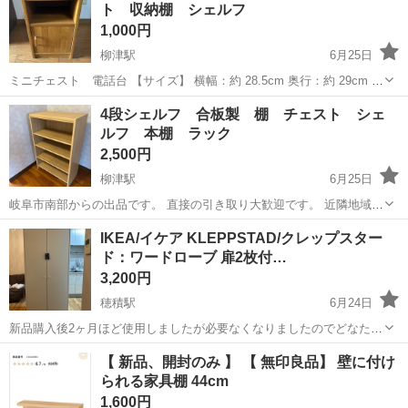
ト 収納棚 シェルフ
車製造に関わる諸作...
1,000円
柳津駅
6月25日
ミニチェスト 電話台 【サイズ】 横幅：約 28.5cm 奥行：約 29cm 高
さ：約 44cm キズやヨゴレは少なめだと思います 扉の開閉には問題あ
岐阜
岐阜市
柳津駅
収納家具
ミニチェスト
4段シェルフ 合板製 棚 チェスト シェ
りません
ルフ 本棚 ラック
2,500円
柳津駅
6月25日
岐阜市南部からの出品です。 直接の引き取り大歓迎です。 近隣地域
(Googleマップで20km圏内)であれば当方による有償配送を承ります。
岐阜
岐阜市
柳津駅
収納家具
シェルフ
IKEA/イケア KLEPPSTAD/クレップスター
※事前にコメントからお問合せください。送料を調べて回答いたしま
ド：ワードローブ 扉2枚付…
す。 ナチュラルな合...
3,200円
穂積駅
6月24日
新品購入後2ヶ月ほど使用しましたが必要なくなりましたのでどなたか
お譲りします。 後付けでロックを取り付けています。暗証番号は826
岐阜
瑞穂市
穂積駅
収納家具
クレップスタード
【 新品、開封のみ 】 【 無印良品】 壁に付け
です。 高さ176cm 奥行き55cm 幅80cm 引っ越しのため最短で引き取
られる家具棚 44cm
りできる方...
1,600円