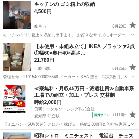
キッチンの ゴミ箱上の収納
4,500円
岐阜市
6月28日
キッチンのゴミ箱上を収納に出来ます。 お好きなサイズにオーダー可
能です。 お家のスペースにジャストサイズで製作も出来ます。 まずは
岐阜
岐阜市
収納家具
お家
【未使用・未組み立て】IKEA プラッツァ2点
メッセージにてお問い合わせ下さい。 地域によっては配達(無料)いた
①幅60×奥行40×高さ…
します。 遠方の方は中間...
21,780円
土岐市駅
6月26日
管理番号：2191540000026348 メーカー：IKEA 型番：写真2枚目、3枚
目に記載 ■サイズ・仕様 サイズ：幅60×奥行40×高さ120 (cm) 幅60×奥
岐阜
土岐市
土岐市駅
収納家具
組み立て
≪寮無料・月収45万円・派遣社員≫自動車系
行40×高さ 60...
工場での組立・加工・プレス 交替制
時給2,000円
日研トータルソーシング株式会社
7月16日
提携サイト
愛知県 知立駅
【ミニバン・SUV製造】とにかく稼げる！時給2,000円＆入社特典最大
20万円支給！／寮費無料＆生活備品付き／土日休み／未経験OK＆研修
愛知
刈谷市
知立駅
その他
昭和レトロ ミニチェスト 電話台 チェス
あり◎ ミニバン・SUV製造 トヨタ車体各工場でのミニバン・SUV新