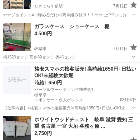
せきてらす前駅
7月11日
☆☆ジョイント4つ締めるだけの簡単組み付け！！☆☆ 上下2つに分割
した状態で受け渡しをします。 →→※大きめの荷物が乗る車両でおい
岐阜
岐阜市
せきてらす前駅
収納家具
ラック
ガラスケース ショーケース 棚
で下さいませ！！ ⚠️画像3枚目のジョイント金具のネジ山が少しえぐ
4,500円
れています。→大きめのプラ...
岐阜市
7月11日
横1520センチ 高さ89センチ 奥46センチ
岐阜
岐阜市
収納家具
格安スマホの接客販売! 高時給1650円+日払い
OK!未経験大歓迎
時給1,650円
パーソルマーケティング株式会社
岐阜県
スポンサー：求人ボックス
08月07日
【仕事内容】<格安スマホの接客販売!>高時給1650円+日払いOK!未経
験大歓迎! 未経験でも大丈夫!高時給といえばスマホ販売/ ・各務原市で
アルバイト・パート
ホワイトウッドチェスト 岐阜 滋賀 愛知 三
携帯販売スタッフ大募集! ・シンプルネイル&カラコンOK! ・フォロー
重 名古屋 一宮 大垣 各務ヶ原 …
体制が整っているの...
2,750円