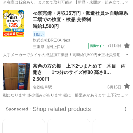
※在庫は12台あり、まとめて取引可能※ 【新品・未開封・組み立て
式】 株式会社ニチネンのマルチスチールラック（グレー）です。 使う
岐阜
岐阜市
岐阜駅
収納家具
≪寮完備・月収35万円・派遣社員≫自動車系
予定がなくなってしまったため、格安の 100円 でお譲りします！ ​元々
工場での検査・検品 交替制
は卓上ペッ...
時給1,500円
日払い
株式会社BREXA Next
7月13日
提携サイト
三重県 山田上口駅
大手メーカーでタイヤの成型加工業務！高時給1,500円★正社員登用制
度あり！ワンルーム寮完備！マイカー通勤OK！無料駐車場あり！《三
三重
伊勢市
山田上口駅
その他
茶色の方の棚 上下2つまとめて 木目 両
重県伊勢市》 人気の工場のお仕事 ◇タイヤの製造◇ トラック・バ
開き 1つ分のサイズ幅80 高さ8…
ス・RV車用を中心とした...
2,500円
名鉄岐阜駅
6月15日
棚になります 多少傷みがあります 板に一部歪みがあります 上下2つに
分かれます。 両開きの扉の隙間にズレがあります ネジで調整して下さ
岐阜
岐阜市
名鉄岐阜駅
収納家具
茶色
い 細かな点が一切気にならない方宜しくお願い致します🙇 横の...