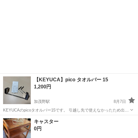
真にあ...
【KEYUCA】pico タオルバー 15
1,200円
加茂野駅
8月7日
KEYUCAのpicoタオルバー15です。 引越し先で使えなかったため出品
します。 ステンレスがとにかく美しいです。 ・バー本体 ・L字アング
岐阜
美濃加茂市
加茂野駅
収納家具
pico
キャスター
ル2本とボルト2本 ・ボルト締め用六角レンチ ・説明書
0円