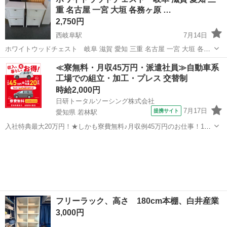
て頂きます 細かな点が一切気にならない方宜しくお願い致します。
重 名古屋 一宮 大垣 各務ヶ原 …
2,750円
西岐阜駅
7月14日
ホワイトウッドチェスト 岐阜 滋賀 愛知 三重 名古屋 一宮 大垣 各務
ヶ原 美濃 関 多治見 土岐 稲沢 高年式揃い 厳選仕入れの美品揃い
岐阜
岐阜市
西岐阜駅
収納家具
ホワイトウッド
≪寮無料・月収45万円・派遣社員≫自動車系
高年式の美品が低価格 日曜 祝日 休 月曜～金曜 10：00～1...
工場での組立・加工・プレス 交替制
時給2,000円
日研トータルソーシング株式会社
7月17日
提携サイト
愛知県 若林駅
入社特典最大20万円！★しかも寮費無料♪月収例45万円のお仕事！1年
目で年収560万円も可能！あなたの手で自動車をつくりませんか？ お
愛知
豊田市
若林駅
その他
仕事について トヨタ車体各工場でのミニバン・SUV新車製造に関わる
諸作業。 【プレス】巨...
フリーラック、高さ 180cm本棚、白井産業
3,000円