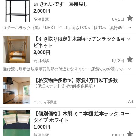
㎝ きれいです 直接渡し
2,000円
多治見駅
8月2日
スチールラック（黒) 「NEXT CL.1」高さ180㎝ 幅90㎝ 奥行45
㎝ （注意：メルカリにも出品していますので、ご希望の際はお問い
岐阜
多治見市
多治見駅
収納家具
【引き取り限定】木製キッチンラック＆キャ
合わせ下さい） 直接渡し限定 多治見市精華町 （精華小学校の近
ビネット
く） ...
3,000円
高田橋駅
8月2日
受け渡し場所は岐阜県羽島郡の付近となります （店舗でのお渡しでは
ないのでご注意ください) ご覧いただきありがとうございます！ 温か
岐阜
岐阜市
高田橋駅
収納家具
商品
【格安物件多数✨】家賃4万円以下多数
みのある木製のキッチンラック（シェルフ）と、下のキャビネットの
【保証人ナシ】賃貸物件多数掲載！
セットです。 収納力があり、炊...
Ad
ニフティ不動産
【個別価格】木製 ミニ本棚 絵本ラック ロー
タイプ ホワイト
1,000円
新羽島駅
8月1日