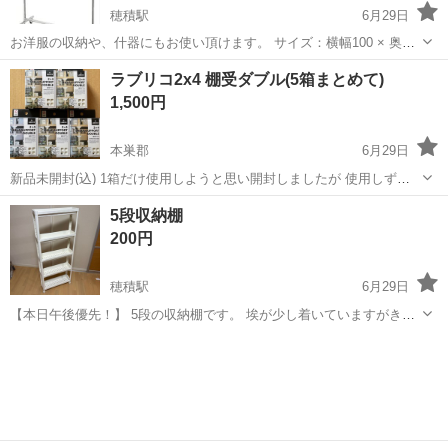
穂積駅
6月29日
お洋服の収納や、什器にもお使い頂けます。 サイズ：横幅100 × 奥行
42 × 高さ102〜184 できるだけ早くとりにきてくれる方を優先させて
岐阜
瑞穂市
穂積駅
収納家具
ドウシシャ
ラブリコ2x4 棚受ダブル(5箱まとめて)
いただきます。 よろしくおねがいします。
1,500円
本巣郡
6月29日
新品未開封(込) 1箱だけ使用しようと思い開封しましたが 使用しずに
戻しました。 ですので、新品未開封ではありません。 保管期間が長い
岐阜
本巣郡
収納家具
5段収納棚
為、パッケージに変色あります。 色、オフホワイト(白) 5箱まとめて
200円
(セット価格)で...
穂積駅
6月29日
【本日午後優先！】 5段の収納棚です。 埃が少し着いていますがきれ
いです。 そのままのお渡しになります。 よろしければ。。。
岐阜
本巣郡
穂積駅
収納家具