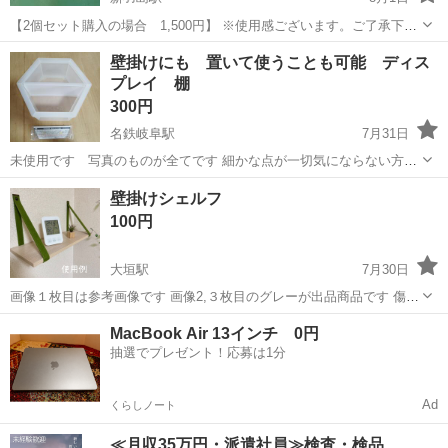
【2個セット購入の場合 1,500円】 ※使用感ございます。ご了承下さ
い。 丸みのあるコロンとした脚が可愛い、ホワイトカラーの木製ミニ
岐阜
羽島市
新羽島駅
収納家具
壁掛けにも 置いて使うことも可能 ディス
本棚です。 圧迫感のないロータイプで、お子様の絵本棚やお部屋のオ
プレイ 棚
ープンラック、ディス...
300円
名鉄岐阜駅
7月31日
未使用です 写真のものが全てです 細かな点が一切気にならない方宜
しくお願い致します🙇
岐阜
岐阜市
名鉄岐阜駅
収納家具
ディスプレイ
壁掛けシェルフ
100円
大垣駅
7月30日
画像１枚目は参考画像です 画像2,３枚目のグレーが出品商品です 傷な
ど無し ネジなどは付属しません ※プロフィールお読みください
岐阜
大垣市
大垣駅
収納家具
シェルフ
MacBook Air 13インチ 0円
抽選でプレゼント！応募は1分
Ad
くらしノート
≪月収35万円・派遣社員≫検査・検品