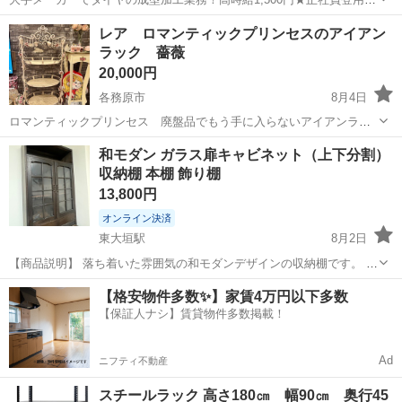
度あり！ワンルーム寮完備！マイカー通勤OK！無料駐車場あり！《三
三重
伊勢市
山田上口駅
その他
レア ロマンティックプリンセスのアイアン
重県伊勢市》 人気の工場のお仕事 ◇タイヤの製造◇ トラック・バ
ラック 薔薇
ス・RV車用を中心とした...
20,000円
各務原市
8月4日
ロマンティックプリンセス 廃盤品でもう手に入らないアイアンラッ
クです。 使用に伴うハゲ等あり。 とても丈夫で重量感あり。 サイズ
岐阜
各務原市
収納家具
和モダン ガラス扉キャビネット（上下分割）
は画像参照ください。 姫系 プリンセス ホワイト アイアン 薔薇 ロー
収納棚 本棚 飾り棚
ズ 収納ラック
13,800円
オンライン決済
東大垣駅
8月2日
【商品説明】 落ち着いた雰囲気の和モダンデザインの収納棚です。 ガ
ラス扉付きで見せる収納にも使えます。 上下2分割できるため、搬
岐阜
岐阜市
東大垣駅
収納家具
【格安物件多数✨】家賃4万円以下多数
出・設置もしやすいです。 奥行きはCDがちょうど収まるサイズ感で、
【保証人ナシ】賃貸物件多数掲載！
本棚やコレ...
Ad
ニフティ不動産
スチールラック 高さ180㎝ 幅90㎝ 奥行45