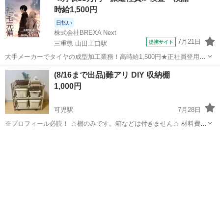
時給1,500円
日払い
株式会社BREXA Next
7月21日
提携サイト
三重県 山田上口駅
大手メーカーでタイヤの成型加工業務！高時給1,500円★正社員登用制
度あり！ワンルーム寮完備！マイカー通勤OK！無料駐車場あり！《三
三重
伊勢市
山田上口駅
その他
(8/16まで出品)難アリ DIY 収納棚
重県伊勢市》 人気の工場のお仕事 ◇タイヤの製造◇ トラック・バ
1,000円
ス・RV車用を中心とした...
可児駅
7月28日
※プロフィール必読！ ☆棚のみです。箱などは付きません☆ 材料費、
手間賃かかってるので値下げ不可です。 初DIYでミスりました、、。
岐阜
可児市
可児駅
収納家具
キャスター上下逆につけてしまいました。 本当は3枚目の向きでキャ
スター下に付ける予定で...