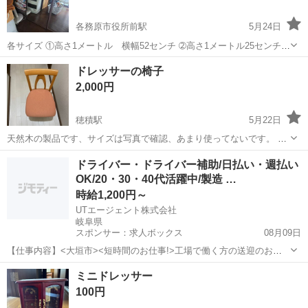
各務原市役所前駅
5月24日
各サイズ ①高さ1メートル 横幅52センチ ➁高さ1メートル25センチ
横幅46センチ ➂高さ1メートル50センチ 横幅40センチ バラ売り各
岐阜
各務原市
各務原市役所前駅
ドレッサー
ドレッサーの椅子
1000円
2,000円
穂積駅
5月22日
天然木の製品です、サイズは写真で確認、あまり使ってないです。 必
要な方に譲ります
岐阜
瑞穂市
穂積駅
ドレッサー
ドライバー・ドライバー補助/日払い・週払い
OK/20・30・40代活躍中/製造 …
時給1,200円～
UTエージェント株式会社
岐阜県
スポンサー：求人ボックス
08月09日
【仕事内容】<大垣市><短時間のお仕事!>工場で働く方の送迎のお仕
事 第一種普通自動車免許があればOK!残業ほぼなし <履歴書不要 オン
アルバイト・パート
ミニドレッサー
ライン面接OK><入社キャンペーン実施中!> <業種> 機械・精密機器・
100円
金属 <仕事内容> 電...