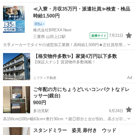
岐阜
大垣市
友江駅
ドレッサー
状態
≪入寮・月収35万円・派遣社員≫検査・検品
時給1,500円
日払い
株式会社BREXA Next
7月21日
提携サイト
三重県 山田上口駅
大手メーカーでタイヤの成型加工業務！高時給1,500円★正社員登用制
度あり！ワンルーム寮完備！マイカー通勤OK！無料駐車場あり！《三
三重
伊勢市
山田上口駅
その他
【格安物件多数✨】家賃4万円以下多数
重県伊勢市》 人気の工場のお仕事 ◇タイヤの製造◇ トラック・バ
【保証人ナシ】賃貸物件多数掲載！
ス・RV車用を中心とした...
Ad
ニフティ不動産
ご年配の方にちょうどいいコンパクトなドレ
ッサー(鏡台)
900円
多治見駅
6月24日
高150cm(100)×幅63cm×奥行30cm ＊鏡🪞部分と台が別れ、高さが2/3
になります。 椅子 高38cm×幅32cm×28cm 写真にあるようなコンパ
岐阜
多治見市
多治見駅
ドレッサー
鏡台
スタンドミラー 姿見 扉付き ウッド
クト、軽量なドレッサーです。 引き出しのノブを取替えたり、...