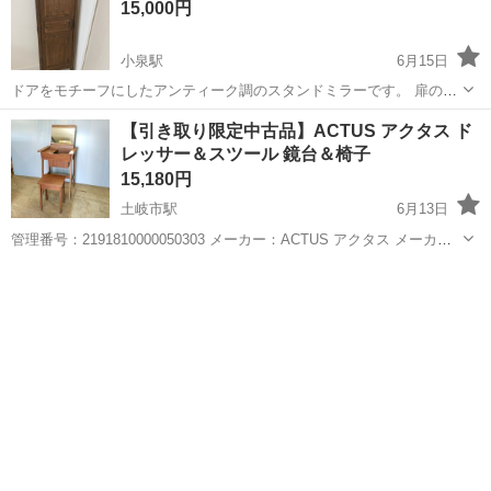
15,000円
小泉駅
6月15日
ドアをモチーフにしたアンティーク調のスタンドミラーです。 扉の内
側にフックとバーがあるため、小物を置いておくこともできます。 扉
岐阜
多治見市
小泉駅
ドレッサー
【引き取り限定中古品】ACTUS アクタス ド
を閉てインテリアとしても使えます。 ＜サイズ＞ W45×D45×H134cm
レッサー＆スツール 鏡台＆椅子
程度
15,180円
土岐市駅
6月13日
管理番号：2191810000050303 メーカー：ACTUS アクタス メーカー
希望小売価格：39,900円 ■サイズ・仕様 サイズ： ・ドレッサー：幅
岐阜
土岐市
土岐市駅
ドレッサー
ACTUS
500×奥行380×高さ700(mm) ・スツール：...