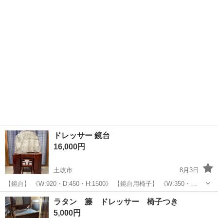
き出し3段付き ・使用には問題ありません 中古品のため、使用感や小
さな傷があります。また、...
ドレッサー 鏡台
16,000円
土岐市
8月3日
【鏡台】 《W:920・D:450・H:1500》 【鏡台用椅子】 《W:350・
D:440・H(背面):570、H(座面):420》 鏡部分は取り外し可能です とても
岐阜
土岐市
ドレッサー
鏡台
ラタン 籐 ドレッサー 椅子つき
綺麗なものです。
5,000円