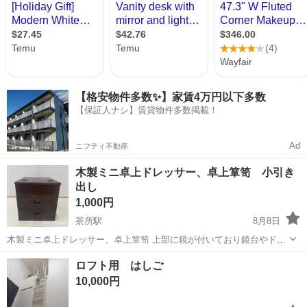
【格安物件多数✨】家賃4万円以下多数
【保証人ナシ】賃貸物件多数掲載！
Ad
ニフティ不動産
木製ミニ卓上ドレッサー、卓上箪笥 小引き
出し
1,000円
茶所駅
8月8日
木製ミニ卓上ドレッサー、卓上箪笥 上部に鏡が付いており鏡台やドレ
ッサー代わりとして 小物の整理にも使用できます。 傷、擦れ、汚れあ
岐阜
岐阜市
茶所駅
ドレッサー
ロフト用 はしご
ります。 引き出しの中も汚れあります。 サイズ 約：幅27㎝ 奥行
10,000円
3...