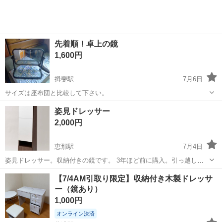
先着順！卓上の鏡
1,600円
揖斐駅
7月6日
サイズは座布団と比較して下さい。
岐阜
揖斐郡
揖斐駅
ドレッサー
価格
姿見ドレッサー
2,000円
恵那駅
7月4日
姿見ドレッサー。収納付きの鏡です。 3年ほど前に購入。引っ越しの
為、お譲りします。 比較的綺麗ですが、使用に伴う細かい傷などはあ
岐阜
恵那市
恵那駅
ドレッサー
【7/4AM引取り限定】収納付き木製ドレッサ
ります。 内側の棚の高さ変更可能。コンセント付き。 高さ160センチ
ー（鏡あり）
横幅 37.5センチ 縦...
1,000円
オンライン決済