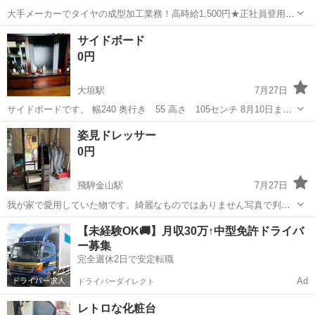
大手メーカーでタイヤの成型加工業務！高時給1,500円★正社員登用制
度あり！ワンルーム寮完備！マイカー通勤OK！無料駐車場あり！《三
三重
伊勢市
山田上口駅
その他
サイドボード
重県伊勢市》 人気の工場のお仕事 ◇タイヤの製造◇ トラック・バ
0円
ス・RV車用を中心とした...
大垣駅
7月27日
サイドボードです。 幅240 奥行き 55 高さ 105センチ 8月10日まで
に取りに来れる方に差し上げます。
岐阜
大垣市
大垣駅
ドレッサー
姿見ドレッサー
0円
飛騨金山駅
7月27日
我が家で愛用していた物です。綺麗なものではありません写真で判断
してください。コンパクトで鏡は大きく物入れスペースも多いです ま
岐阜
下呂市
飛騨金山駅
ドレッサー
【未経験OK🚚】月収30万↑中型免許ドライバ
だまだ使えると思います。 神経質な方はご遠慮ください、よろしくお
ー募集
願いします
完全週休2日で安定転職
Ad
ドライバーダイレクト
レトロな化粧台