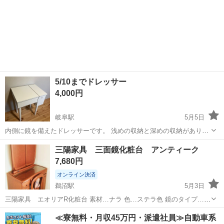
5/10までドレッサー
4,000円
岐阜駅
5月5日
内側に鏡を備えたドレッサーです。 浅めの収納と深めの収納があり、
化粧水やヘアアイロンなども置きやすいです。
岐阜
岐阜市
岐阜駅
ドレッサー
ヘアアイロン
三陽家具 三面鏡化粧台 アンティーク
7,680円
オンライン決済
鵜沼駅
5月3日
三陽家具 エオリアR化粧台 素材…ナラ 色…ステラ色 鏡のタイプ…三
面鏡 サイズ 化粧台 幅78✕高さ166✕奥行き45(cm) 三面鏡を広げた
岐阜
各務原市
鵜沼駅
ドレッサー
アンティーク
≪寮無料・月収45万円・派遣社員≫自動車系
幅94cm 椅子 高さ44cm 特徴 扉裏収納可 ...