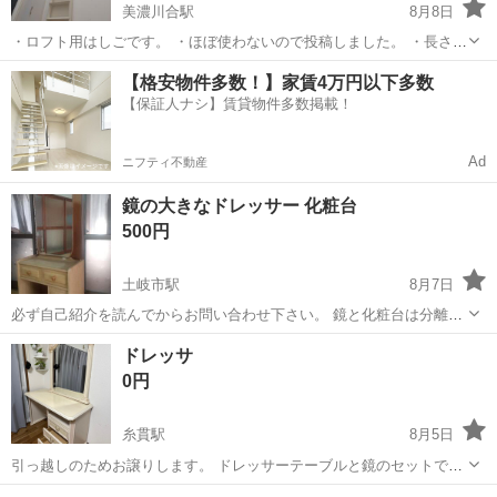
美濃川合駅
8月8日
・ロフト用はしごです。 ・ほぼ使わないので投稿しました。 ・長さ
2.4㍍くらいです。 ・パナソニック品番CWL272 の商品です。 長さ
岐阜
美濃加茂市
美濃川合駅
ドレッサー
【格安物件多数！】家賃4万円以下多数
等詳細はこちらで確認をお願いします。
【保証人ナシ】賃貸物件多数掲載！
Ad
ニフティ不動産
鏡の大きなドレッサー 化粧台
500円
土岐市駅
8月7日
必ず自己紹介を読んでからお問い合わせ下さい。 鏡と化粧台は分離で
きます。 鏡のサイズ横46cm高さ90cm 化粧台サイズ横63cm奥行33cm
岐阜
土岐市
土岐市駅
ドレッサー
ドレッサ
高さ59cm 多少痛みや汚れはありますがまだまだ使えます。 鏡部分だ
0円
けでもこの価...
糸貫駅
8月5日
引っ越しのためお譲りします。 ドレッサーテーブルと鏡のセットで
す。 ・鏡は取り外し可能です（テーブルに固定されていません） ・引
岐阜
岐阜市
糸貫駅
ドレッサー