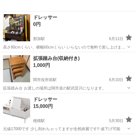
ドレッサー
0円
那加駅
6月11日
高さ80cmくらい、横幅60cmくらい いらないので無料で差し上げま
す。 引き取り限定です。6月中に引き取り現れなければ処分 ドレッサ
岐阜
各務原市
那加駅
ドレッサー
無料
拡張踏み台(収納付き)
ーとしては一度も使用せず、荷物置きになってました。
1,000円
関市役所前駅
6月10日
拡張踏み台 お渡しの場所は関市道の駅武芸川になります。
岐阜
関市
関市役所前駅
ドレッサー
踏み台
ドレッサー
15,000円
穂積駅
5月30日
元値17000です 少し削れちゃってますが全然綺麗です!! 値下げ可能