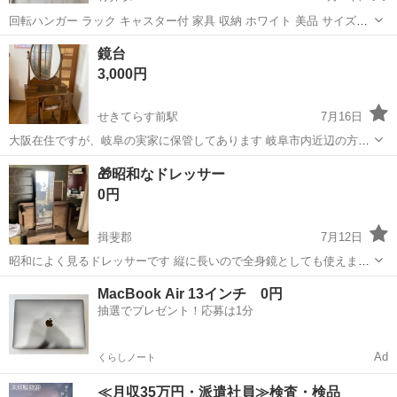
回転ハンガー ラック キャスター付 家具 収納 ホワイト 美品 サイズ
(約)上段100cm下段75cm長尺65×195cm 10時～18時引取り可能です。
岐阜
羽島市
竹鼻駅
ドレッサー
キャスター
鏡台
よろしくお願いします。
3,000円
せきてらす前駅
7月16日
大阪在住ですが、岐阜の実家に保管してあります 岐阜市内近辺の方と
お取り引き希望です 30年前に購入したレトロな鏡台です 写真ではわか
岐阜
岐阜市
せきてらす前駅
ドレッサー
鏡台
🎁昭和なドレッサー
りにくいですが左下にコンセントがあり、ドライヤーなどを使用でき
0円
ます 目立つ汚れや傷はありませ...
揖斐郡
7月12日
昭和によく見るドレッサーです 縦に長いので全身鏡としても使えます
自己紹介のところに詳しい引渡しなどが書いてありますのでそちらご
岐阜
揖斐郡
ドレッサー
MacBook Air 13インチ 0円
覧になってからメッセージください
抽選でプレゼント！応募は1分
Ad
くらしノート
≪月収35万円・派遣社員≫検査・検品