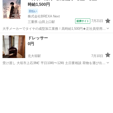
時給1,500円
日払い
株式会社BREXA Next
7月21日
提携サイト
三重県 山田上口駅
大手メーカーでタイヤの成型加工業務！高時給1,500円★正社員登用制
度あり！ワンルーム寮完備！マイカー通勤OK！無料駐車場あり！《三
三重
伊勢市
山田上口駅
その他
ドレッサー
重県伊勢市》 人気の工場のお仕事 ◇タイヤの製造◇ トラック・バ
0円
ス・RV車用を中心とした...
北大垣駅
7月10日
受け渡し 大垣市上石津町 平日10時〜12時 土日要相談 荷物を運び出す
お手伝いはできませんので、ご希望の品に応じたお車と人員の手配は
岐阜
大垣市
北大垣駅
ドレッサー
古民家
ご自身でお願いします 建て替えの為、一時的にもうひとつの家に荷物
を移動しました 新しい...