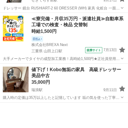
せきてらす前駅
9月17日
ドレッサー 鏡台 RUSHIART-2 60 DRESSER (WH) 家具 化粧台 一面鏡
サイズ約 横幅59cm 高さ142cm 奥行き41cm 10時～18時引取り可能で
岐阜
関市
せきてらす前駅
ドレッサー
一面
≪寮完備・月収35万円・派遣社員≫自動車系
す。 よろしくお願いいたします。
工場での検査・検品 交替制
時給1,500円
日払い
株式会社BREXA Next
7月13日
提携サイト
三重県 山田上口駅
大手メーカーでタイヤの成型加工業務！高時給1,500円★正社員登用制
度あり！ワンルーム寮完備！マイカー通勤OK！無料駐車場あり！《三
三重
伊勢市
山田上口駅
その他
値下げ！Kobo無垢の家具 高級ドレッサー
重県伊勢市》 人気の工場のお仕事 ◇タイヤの製造◇ トラック・バ
美品中古
ス・RV車用を中心とした...
35,000円
瑞浪駅
9月11日
購入時の定価は35万以上したと記憶しています 垢の気を使った丁寧な
ハンドメイド作りです。 （安っぽい合板のつくりではありません） あ
岐阜
瑞浪市
瑞浪駅
ドレッサー
無垢
まり使わず部屋のお飾りになっています サイズ
W1300×D380×H1470m...