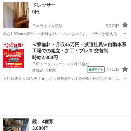
岐阜
瑞穂市
穂積駅
ドレッサー
ドレッサー
0円
日本ライン今渡駅
5月29日
高さ1.83cm×幅90cm×奥行き43cm 古いものです。 プラグが使えるか
どうかは分かりません。 木製なので少し重いです。合板ではありませ
岐阜
可児市
日本ライン今渡駅
ドレッサー
≪寮無料・月収45万円・派遣社員≫自動車系
ん。 配達場所はテニスコートと記載しましたが、どこでも構いませ
工場での組立・加工・プレス 交替制
ん。ノリクレーム...
時給2,000円
日研トータルソーシング株式会社
7月17日
提携サイト
愛知県 若林駅
入社特典最大20万円！★しかも寮費無料♪月収例45万円のお仕事！1年
目で年収560万円も可能！あなたの手で自動車をつくりませんか？ お
愛知
豊田市
若林駅
その他
仕事について トヨタ車体各工場でのミニバン・SUV新車製造に関わる
諸作業。 【プレス】巨...
鏡 3種類
3,000円