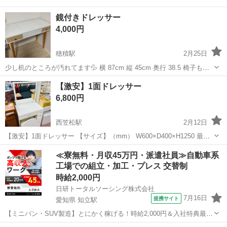
鏡付きドレッサー
4,000円
穂積駅
2月25日
少し机のところが汚れてます💦 横 87cm 縦 45cm 奥行 38.5 椅子もつ
いてます!!
岐阜
瑞穂市
穂積駅
ドレッサー
【激安】1面ドレッサー
6,800円
西笠松駅
2月12日
【激安】1面ドレッサー 【サイズ】（mm） W600×D400×H1250 最後
までお読みください。 ※商品が売れてしまっているケースがございま
岐阜
岐阜市
西笠松駅
ドレッサー
トラブル
≪寮無料・月収45万円・派遣社員≫自動車系
す。 必ずご連絡頂き、ご来店くださいませ。 ✿店頭にて同時販売して
工場での組立・加工・プレス 交替制
おりま...
時給2,000円
日研トータルソーシング株式会社
7月16日
提携サイト
愛知県 知立駅
【ミニバン・SUV製造】とにかく稼げる！時給2,000円＆入社特典最大
20万円支給！／寮費無料＆生活備品付き／土日休み／未経験OK＆研修