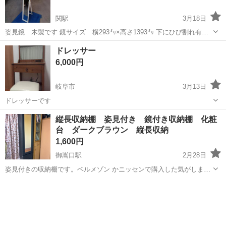
関駅
3月18日
姿見鏡 木製です 鏡サイズ 横293㍉×高さ1393㍉ 下にひび割れ有り
ますが、塗装割れのような感じなので使用上問題ないかと思います。
岐阜
関市
関駅
ドレッサー
姿見
ドレッサー
引き取りに来て頂ける方お願い致します。 値引き交渉御遠慮願います
6,000円
岐阜市
3月13日
ドレッサーです
岐阜
岐阜市
ドレッサー
縦長収納棚 姿見付き 鏡付き収納棚 化粧
台 ダークブラウン 縦長収納
1,600円
御嵩口駅
2月28日
姿見付きの収納棚です。ベルメゾン かニッセンで購入した気がしま
す。 鏡扉の中は仕切りで縦に4つのスペースにわけられます。 岐阜県
岐阜
加茂郡
御嵩口駅
ドレッサー
縦長
加茂郡での手渡しを予定しております。 姿見ミラー付きです。 鏡台の
ようにもお使いいただけ...