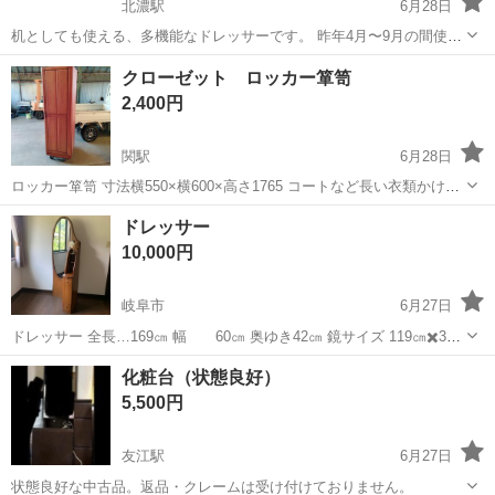
北濃駅
6月28日
机としても使える、多機能なドレッサーです。 昨年4月〜9月の間使
用。 その後、引っ越しの関係で使用していなかったです。 3階の玄関
岐阜
高山市
北濃駅
ドレッサー
クローゼット ロッカー箪笥
で引き渡したいです。 重たいので、男性帯同（あるいは男性）の引き
2,400円
取り推奨です。 運び出しは手...
関駅
6月28日
ロッカー箪笥 寸法横550×横600×高さ1765 コートなど長い衣類かけに
画像5にマグネットキャッチに割れありますが、扉はしまります。
岐阜
関市
関駅
ドレッサー
箪笥
ドレッサー
10,000円
岐阜市
6月27日
ドレッサー 全長…169㎝ 幅 60㎝ 奥ゆき42㎝ 鏡サイズ 119㎝✖️38
㎝ 電気付きます！ 台の下にコンセントあります！(写真5枚目)
岐阜
岐阜市
ドレッサー
コンセント
化粧台（状態良好）
5,500円
友江駅
6月27日
状態良好な中古品。返品・クレームは受け付けておりません。