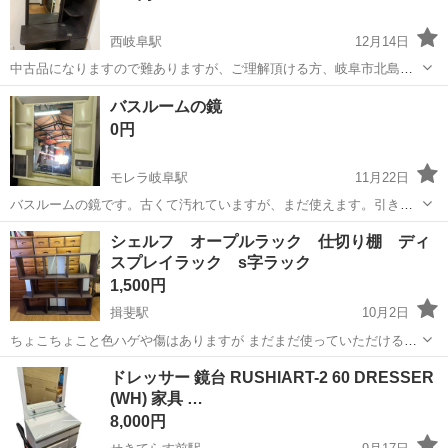
西岐阜駅
12月14日
中古品になりますので難ありますが、ご理解頂ける方、岐阜市北島周
辺まで取りに来て頂ける方、よろしくお願いします。
岐阜
岐阜市
西岐阜駅
ドレッサー
周辺
バスルームの鏡
0円
モレラ岐阜駅
11月22日
バスルームの鏡です。古くて汚れていますが、まだ使えます。引き取
っていただける方にお譲りします。
岐阜
揖斐郡
モレラ岐阜駅
ドレッサー
ルーム
シェルフ オープルラック 仕切り棚 ディ
スプレイラック s字ラック
1,500円
揖斐駅
10月2日
ちょこちょこと色ハゲや傷はありますが まだまだ使っていただけると
思います。 写真でご確認お願いします。 ２つセットのお値段です。
岐阜
揖斐郡
揖斐駅
ドレッサー
ラック
ドレッサー 鏡台 RUSHIART-2 60 DRESSER
大きさ(2つセットの状態で) 縦106 横119 奥行き23.5 大型なので自宅ま
(WH) 家具 …
で取りに...
8,000円