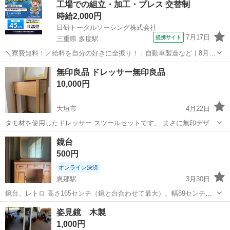
工場での組立・加工・プレス 交替制
時給2,000円
日研トータルソーシング株式会社
7月17日
提携サイト
三重県 多度駅
＼寮費無料！／給料を自分の好きに全振り！｜自動車製造など｜8月入
社特典最大20万円！｜入社から半年後には時給2,050円！さらに長く働
三重
いなべ市
多度駅
その他
無印良品 ドレッサー無印良品
くほど時給UP☆ トヨタ車の製造（組立・加工など） トヨタ車体各工
10,000円
場でのミニバン・SUV...
大垣市
4月22日
タモ材を使用したドレッサー スツールセットです。 まさに無印デザイ
ン。 シンプルで上質なプロダクトとして完成しています。 鏡下には化
岐阜
大垣市
ドレッサー
無印良品
鏡台
粧品類を収納するスペースを備えており、 使い勝手の良いプロダクト
500円
です。 ベッドサイドテー...
オンライン決済
恵那駅
3月30日
鏡台、レトロ 高さ165センチ（鏡と台合わせて最大）、幅89センチ、
奥行き42センチ 古く、少し傷や汚れはありますが、割としっかりした
岐阜
恵那市
恵那駅
ドレッサー
鏡台
姿見鏡 木製
ものだと思います。 タイミングが合えば、恵那市DCM恵那店の駐車場
1,000円
付近で受け渡しでも可能です。