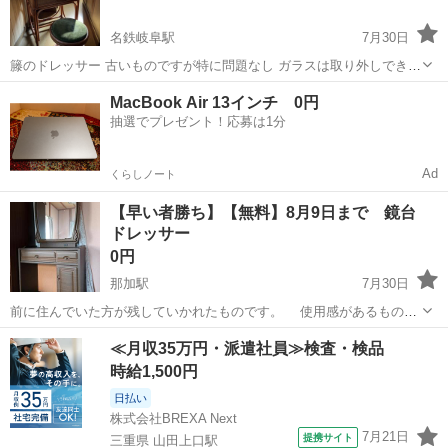
名鉄岐阜駅
7月30日
籐のドレッサー 古いものですが特に問題なし ガラスは取り外しできま
す 幅60 全高さ140 テーブル高70 奥行き45
岐阜
岐阜市
名鉄岐阜駅
ドレッサー
MacBook Air 13インチ 0円
抽選でプレゼント！応募は1分
Ad
くらしノート
【早い者勝ち】【無料】8月9日まで 鏡台
ドレッサー
0円
那加駅
7月30日
前に住んでいた方が残していかれたものです。 使用感があるものに
なります。 【8月9日までになります。 いらっしゃらない場合
岐阜
岐阜市
那加駅
ドレッサー
鏡台
≪月収35万円・派遣社員≫検査・検品
は、廃棄します】 鏡台 およその寸法 横600 奥行300 高さ1400
時給1,500円
土台高さ 700...
日払い
株式会社BREXA Next
7月21日
提携サイト
三重県 山田上口駅