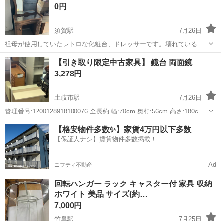
0円
須賀駅
7月26日
祖母が使用していたレトロな化粧台、ドレッサーです。壊れているこ
とはなくまだ使用できる為、お譲り先があれば引き取っていただきた
岐阜
羽島市
須賀駅
ドレッサー
【引き取り限定中古家具】 鏡台 両面鏡
いです。お気軽にメッセージいただけたらと思います。
3,278円
土岐市駅
7月26日
管理番号:1200128918100076 全長約:幅:70cm 奥行:56cm 高さ:180cm
鏡:縦: 100cm 横:70cm 状態:USED:B 特記事項: ※ＰＣモニターやタブ
岐阜
土岐市
土岐市駅
ドレッサー
鏡台
【格安物件多数✨】家賃4万円以下多数
レ...
【保証人ナシ】賃貸物件多数掲載！
Ad
ニフティ不動産
回転ハンガー ラック キャスター付 家具 収納
ホワイト 美品 サイズ(約…
7,000円
竹鼻駅
7月25日