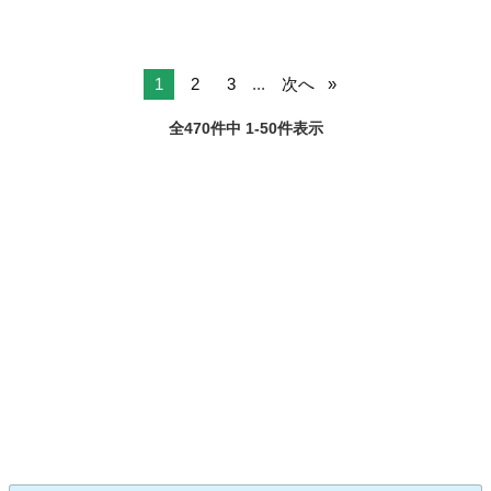
1
2
3
...
次へ
全470件中 1-50件表示