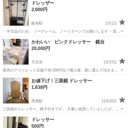
愛知
刈谷市
知立駅
その他
ドレッザー
あり◎ ミニバン・SUV製造 トヨタ車体各工場でのミニバン・SUV新
2,000円
車製造に関わる諸作...
岐阜駅
2月1日
・中古品のため、 ノークレーム、ノーリターンでお願いします ・直接
引き取りのみ、他の商品と一緒に購入する場合、 値段交渉は可能で
岐阜
岐阜市
岐阜駅
ドレッサー
商品
かわいい ピンクドレッサー 鏡台
す。 ・日時はご相談ください ご不明点があればお気軽にご連絡くださ
20,000円
い。
可児市
1月27日
家具のアウトレット店舗で40,000円位で購入後、家に運んで頂きまし
たが、使用しない為出品します。 自力で運べる方でお願い致します。
岐阜
可児市
ドレッサー
鏡台
お値下げ！三面鏡 ドレッサー
1,638円
荒尾駅
12月20日
三面鏡のドレッサー、椅子付きです。 大事に使用していましたが、天
板や鏡に使用感はあります。💦 電源(コンセント)を繋げることで照明
岐阜
大垣市
荒尾駅
ドレッサー
シェリーメイ
ドレッサー
も使用できます。 軽くお掃除はしますが、ほぼ現状でのお渡しになり
500円
ます。 近隣まで引取りに来て頂...