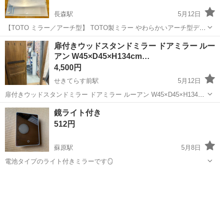
長森駅
5月12日
【TOTO ミラー／アーチ型】 TOTO製ミラー やわらかいアーチ型デザ
インで、洗面所やDIY用にもおすすめです✨ 中古品のため、写真をご
岐阜
岐阜市
長森駅
ミラー/鏡
アーチ
扉付きウッドスタンドミラー ドアミラー ルー
確認ください。 まだまだご使用いただける状態です。 【サイズ】 約
アン W45×D45×H134cm…
45cm ×...
4,500円
せきてらす前駅
5月12日
扉付きウッドスタンドミラー ドアミラー ルーアン W45×D45×H134cm
ミラー 鏡 全身鏡 全身ミラー 天然木 おしゃれ 北欧 ホワイト ブラウン
岐阜
関市
せきてらす前駅
ミラー/鏡
ミラー
鏡ライト付き
10時～18時引取り可能です。 よろしくお願いいたします。
512円
蘇原駅
5月8日
電池タイプのライト付きミラーです🪞
岐阜
各務原市
蘇原駅
ミラー/鏡
ライト