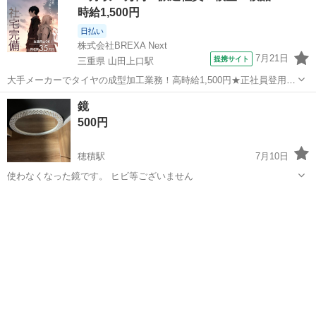
時給1,500円
日払い
株式会社BREXA Next
7月21日
提携サイト
三重県 山田上口駅
大手メーカーでタイヤの成型加工業務！高時給1,500円★正社員登用制
度あり！ワンルーム寮完備！マイカー通勤OK！無料駐車場あり！《三
三重
伊勢市
山田上口駅
その他
鏡
重県伊勢市》 人気の工場のお仕事 ◇タイヤの製造◇ トラック・バ
500円
ス・RV車用を中心とした...
穂積駅
7月10日
使わなくなった鏡です。 ヒビ等ございません
岐阜
瑞穂市
穂積駅
ミラー/鏡