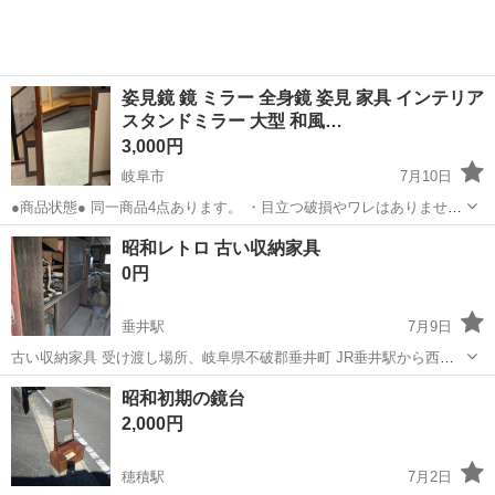
姿見鏡 鏡 ミラー 全身鏡 姿見 家具 インテリア
スタンドミラー 大型 和風…
3,000円
岐阜市
7月10日
●商品状態● 同一商品4点あります。 ・目立つ破損やワレはありません
が、中古のためスレ汚れあります。 ・直接見ていただき状態見ていた
岐阜
岐阜市
ミラー/鏡
姿見
昭和レトロ 古い収納家具
だくこと可能です。（岐阜県岐阜市） ・アートセッティングデリバリ
0円
ーにて発送できる可能...
垂井駅
7月9日
古い収納家具 受け渡し場所、岐阜県不破郡垂井町 JR垂井駅から西に
徒歩3分ほどの場所
岐阜
不破郡
垂井駅
ミラー/鏡
昭和初期の鏡台
2,000円
穂積駅
7月2日