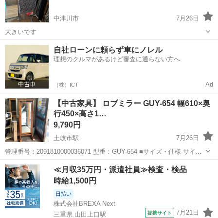
中津川市
7月26日
大きいです
岐阜
中津川市
ミラー/鏡
自社ローンに頼らず車にノレル
理想のクルマがあるけど審査に通らない方へ
Ad
（株）ICT
【中古家具】 ロブミラー GUY-654 幅610×奥
行450×高さ1…
9,790円
土岐市駅
7月26日
管理番号：2091810000036071 型番：GUY-654 ■サイズ・仕様 サイズ:
幅610×奥行450×高さ1600 (mm) 状態のランク：USED:B 脚ぐらつき有
岐阜
土岐市
土岐市駅
ミラー/鏡
個人
≪月収35万円・派遣社員≫検査・検品
ります。 ■商品説明・確認事項 ※Ｐ...
時給1,500円
日払い
株式会社BREXA Next
7月21日
提携サイト
三重県 山田上口駅