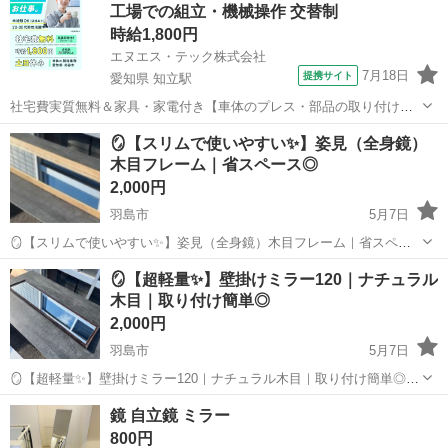
工場での組立・機械操作 交替制
ットでこ...
時給1,800円
エヌエス・テック株式会社
7月18日
提携サイト
愛知県 知立駅
社宅費実質無料＆家具・家電付き【車体のプレス・部品の取り付け・
塗装・検査】未経験でも時給1,800円 車体のプレス・部品の取り付
愛知
刈谷市
知立駅
その他
🪞【スリムで使いやすい✨】姿見（全身鏡）
け・塗装・検査 車体のプレス・部品の取り付け・塗装・検査など、各
木目フレーム｜省スペース◎
工程に分かれて作業を担当します...
2,000円
羽島市
5月7日
🪞【スリムで使いやすい✨】姿見（全身鏡）木目フレーム｜省スペー
ス◎ ⸻ 【商品名】 姿見（全身鏡）木目フレーム ⸻ 【✨おす
岐阜
羽島市
ミラー/鏡
姿見
🪞【超軽量✨】壁掛けミラー120｜ナチュラル
すめポイント✨】 ✔ スリム設計で場所を取らない ✔ 全身チェックに
木目｜取り付け簡単◎
ちょうどいいサイズ感 ...
2,000円
羽島市
5月7日
🪞【超軽量✨】壁掛けミラー120｜ナチュラル木目｜取り付け簡単◎
⸻ 【商品名】 壁掛けミラー120（商品番号：U14） ⸻ 【✨お
岐阜
羽島市
ミラー/鏡
ミラー
鏡 自立鏡 ミラー
すすめポイント✨】 ✔ 約2.3kgの軽量設計で取り付けラクラク！ ✔ ス
800円
リムで場...