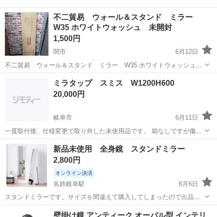
不二貿易 ウォール＆スタンド ミラー
W35 ホワイトウォッシュ 未開封
1,500円
関市
6月12日
不二貿易 ウォール＆スタンド ミラー W35 ホワイトウォッシュ
未開封 10時～18時引取り可能です。 よろしくお願いします。
岐阜
関市
ミラー/鏡
ホワイトウォッシュ
ミラタップ スミス W1200H600
20,000円
岐阜市
6月11日
一度取付後、仕様変更で取り外した未使用品です。 箱なしですが傷や
汚れはありません。 岐阜市内で引き取り希望です。
岐阜
岐阜市
ミラー/鏡
仕様変更
新品未使用 全身鏡 スタンドミラー
2,800円
オンライン決済
名鉄岐阜駅
6月6日
スタンドミラーです。サイズを間違えて購入してしまったので出品し
ます。開封していますが未使用です。 岐阜駅での現地渡し（現金支払
岐阜
岐阜市
名鉄岐阜駅
ミラー/鏡
ミラー
壁掛け鏡 アンティーク オーバル型 インテリ
い）のみの対応です。 何かあればメッセージお願いします