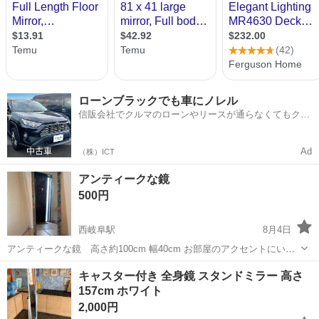
ローンブラックでも車にノレル
信販会社でクルマのローンやリースが通らなくてもクル
マをご利用いただけるサービスがあります！
Ad
（株）ICT
アンティークな鏡
500円
西岐阜駅
8月4日
アンティークな鏡 高さ約100cm 幅40cm お部屋のアクセントにいか
がですか？
岐阜
岐阜市
西岐阜駅
ミラー/鏡
アンティーク
キャスター付き 全身鏡 スタンドミラー 高さ
157cm ホワイト
2,000円