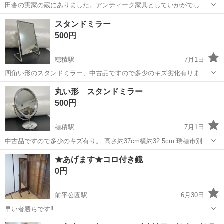
田舎の実家の蔵にありました。アンティーク家具としていかがでしょ
う。 約90年〜100年ほど前の昭和初期の鏡台と聞いています。 幅51.5
岐阜
瑞穂市
穂積駅
ミラー/鏡
鏡台
スタンドミラー
㎝、奥行き25.3㎝、総高さ98.5㎝、鏡の幅33✕63.5㎝です。 引き出し
500円
などは簡...
穂積駅
7月1日
四角い形のスタンドミラー、中古品ですので多少のキズ劣化有ります
のでご了承お願い申し上げます。 サイズ高さ約34.5cm横約26cm 瑞穂
岐阜
瑞穂市
穂積駅
ミラー/鏡
ミラー
丸い形 スタンドミラー
市別府1653-1 JSホールディングスまで引き取りに来られる方を優先し
500円
ています。平日9...
穂積駅
7月1日
中古品ですので多少のキズ有り。 高さ約37cm横約32.5cm 瑞穂市別府
1653-1 JSホールディングスまで引き取りに来られる方を優先していま
岐阜
瑞穂市
穂積駅
ミラー/鏡
ミラー
★あげます★コロ付き鏡
す。平日9時半〜16時半までの営業です。よろしくお願いいたします。
0円
前平公園駅
6月30日
早い者勝ちです‼️
岐阜
美濃加茂市
前平公園駅
ミラー/鏡