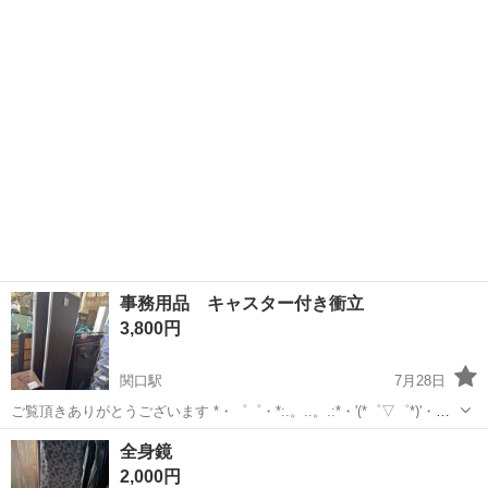
事務用品 キャスター付き衝立
3,800円
関口駅
7月28日
ご覧頂きありがとうございます *・゜゜・*:.。..。.:*・'(*゜▽゜*)'・
*:.。. .。.:*・゜゜・ 《お宝ものさがし》 関市豊岡町2-2-18 (元岩本商
岐阜
関市
関口駅
ミラー/鏡
衝立
全身鏡
店様) am8:00〜pm5:30まで対応可能です。来...
2,000円