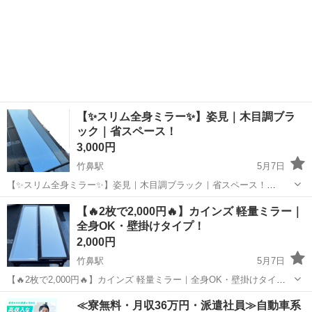
【✨スリム全身ミラー✨】姿見｜木目調ブラ
ック｜省スペース！
3,000円
竹鼻駅
5月7日
【✨スリム全身ミラー✨】姿見｜木目調ブラック｜省スペース！
⸻ 【商品名】 姿見（全身鏡）木目調 ブラック ⸻ 【🌟おすす
岐阜
羽島市
竹鼻駅
ミラー/鏡
姿見
【🔥2枚で2,000円🔥】カインズ 軽量ミラー｜
めポイント🌟】 ✔ 全身しっかり映るロングサイズ ✔ スリム設計で場
全身OK・壁掛けタイプ！
所を取らない ✔ 木目調ブ...
2,000円
竹鼻駅
5月7日
【🔥2枚で2,000円🔥】カインズ 軽量ミラー｜全身OK・壁掛けタイ
プ！ ⸻ 【商品名】 CAINZ（カインズ）軽量 壁掛けミラー120 ナ
岐阜
羽島市
竹鼻駅
ミラー/鏡
カインズ
≪寮無料・月収36万円・派遣社員≫自動車系
チュラルカラー 2枚セット ⸻ 【✨おすすめポイント✨】 ✔ 2枚セ