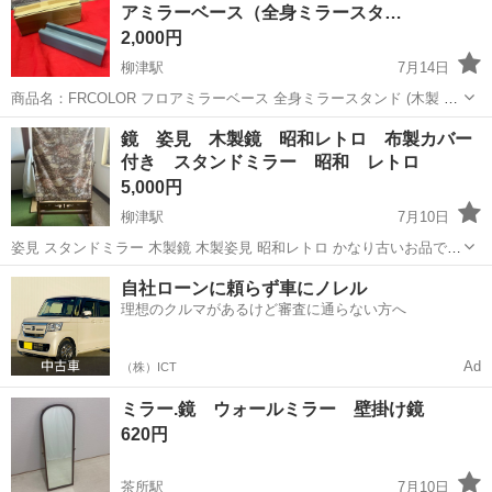
アミラーベース（全身ミラースタ…
2,000円
柳津駅
7月14日
商品名：FRCOLOR フロアミラーベース 全身ミラースタンド (木製 ミ
ラーホルダー) カラー：ダークグレー サイズ：約 25cm × 8cm × 高さ
岐阜
岐阜市
柳津駅
ミラー/鏡
鏡 姿見 木製鏡 昭和レトロ 布製カバー
【6.5】cm 状態：未使用品です。撮影と状態確認のために開封し...
付き スタンドミラー 昭和 レトロ
5,000円
柳津駅
7月10日
姿見 スタンドミラー 木製鏡 木製姿見 昭和レトロ かなり古いお品で
す。 布製カバー付き 木製脚部にキズ・ヨゴレあります。 鏡に腐食・
岐阜
岐阜市
柳津駅
ミラー/鏡
レトロ
自社ローンに頼らず車にノレル
ヨゴレあります。 鏡部は360度回転します。 ◼️サイズ W59 × D34 ×
理想のクルマがあるけど審査に通らない方へ
H9...
Ad
（株）ICT
ミラー.鏡 ウォールミラー 壁掛け鏡
620円
茶所駅
7月10日