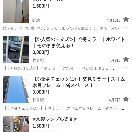
す。
1,600円
関駅
4月13日
鏡です。 今は出番がなくなってしまったので役立てて下さる方がいま
したら宜しくお願いします。 取引き希望場所はバロー関緑ヶ丘店です
岐阜
関市
関駅
ミラー/鏡
ミラー
【✨人気の自立式✨】全身ミラー｜ホワイト
が、日にちによっては一宮、岐阜市エリアでも対応できる日があるか
｜そのまま使える！
もしれませんのでご希望あればご相...
3,000円
竹鼻駅
4月9日
【✨人気の自立式✨】全身ミラー｜ホワイト｜そのまま使える！
⸻ 【商品名】 姿見（全身鏡）自立式 ホワイトカラー ⸻ 【🌟
岐阜
羽島市
竹鼻駅
ミラー/鏡
ホワイト
【✨全身チェックに✨】姿見ミラー｜スリム
おすすめポイント🌟】 ✔ 自立式で置くだけ簡単設置！ ✔ 全身しっか
木目フレーム・省スペース！
り映るロングサイズ ✔ ホ...
3,000円
竹鼻駅
4月7日
【✨全身チェックに✨】姿見ミラー｜スリム木目フレーム・省スペー
ス！ ⸻ 【商品名】 姿見（全身鏡）木目フレーム ⸻ 【🌟おす
岐阜
羽島市
竹鼻駅
ミラー/鏡
姿見
⭐️木製シンプル姿見⭐️
すめポイント🌟】 ✔ 全身しっかり映るロングサイズ ✔ スリム設計で
1,500円
場所を取らない ✔ ナチ...