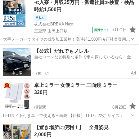
≪入寮・月収35万円・派遣社員≫検査・検品
時給1,500円
日払い
株式会社BREXA Next
7月21日
提携サイト
三重県 山田上口駅
大手メーカーでタイヤの成型加工業務！高時給1,500円★正社員登用制
度あり！ワンルーム寮完備！マイカー通勤OK！無料駐車場あり！《三
三重
伊勢市
山田上口駅
その他
【公式】だれでもノレル
重県伊勢市》 人気の工場のお仕事 ◇タイヤの製造◇ トラック・バ
自社ローンなど特別な条件で車を探しているなら！金利
ス・RV車用を中心とした...
0%で車をご提供、ノレル独自与信システム。
Ad
（株）ICT
卓上ミラー 女優ミラー 三面鏡 ミラー
320円
須賀駅
6月28日
LEDライト付き卓上で使える三面鏡 【仕様】 LED：22灯 サイズ：
280×180×117mm 角度調整 180度 拡大鏡 2倍 3倍 タッチパネル式スイ
岐阜
羽島市
須賀駅
ミラー/鏡
【置き場所に便利！】 全身姿見
ッチ ボタン長押しでLEDの明るさの調整が可能 電池式（単3電池4...
2,000円