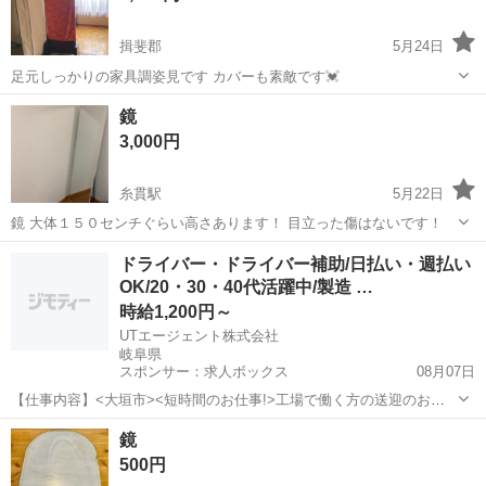
揖斐郡
5月24日
足元しっかりの家具調姿見です カバーも素敵です💓
岐阜
揖斐郡
ミラー/鏡
姿見
鏡
3,000円
糸貫駅
5月22日
鏡 大体１５０センチぐらい高さあります！ 目立った傷はないです！
岐阜
岐阜市
糸貫駅
ミラー/鏡
ドライバー・ドライバー補助/日払い・週払い
OK/20・30・40代活躍中/製造 …
時給1,200円～
UTエージェント株式会社
岐阜県
スポンサー：求人ボックス
08月07日
【仕事内容】<大垣市><短時間のお仕事!>工場で働く方の送迎のお仕
事 第一種普通自動車免許があればOK!残業ほぼなし <履歴書不要 オン
アルバイト・パート
鏡
ライン面接OK><入社キャンペーン実施中!> <業種> 機械・精密機器・
500円
金属 <仕事内容> 電...