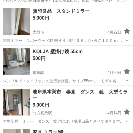
<20代～30代の男性活躍中>【愛知県豊田市】検査・機械オペレーター
／交替制／月収36.2万円以上可能！／ngy144-99 仕事概要 仕事概要 安
愛知
豊田市
知立駅
その他
無印良品 スタンドミラー
心の研修あり！ ー・ー・ー・ー・ー・ー 毎週火曜/金曜 入社チャン
5,000円
ス！ ■...
大垣市
4月22日
木製ミラー ラバーウッド材 幅４４×奥行３８．５×高さ１５０ｃｍ
現状渡し、傷等あります。ご了承の上ご購入ご検討よろしくお願いし
岐阜
大垣市
ミラー/鏡
ミラー
KOLJA 壁掛け鏡 55cm
ます。 中古品にご理解のある方 ノークレームノーリターンにご了承い
500円
ただける方 とりにきてくれる...
穂積駅
4月20日
シンプルでスタイリッシュな壁掛け鏡、サイズ55cm。 - モデル名:
KOLJA - サイズ: 55 cm ご覧いただきありがとうございます。 ※新
岐阜
瑞穂市
穂積駅
ミラー/鏡
ビニール
岐阜県本巣市 姿見 ダンス 鏡 大型ミラ
品・未使用ですが、外のビニールが破れてしまってます。 ...
ー
9,000円
北方真桑駅
4月14日
大型姿見 ミラー ダンス 鏡 汚れあり現場出品とさせて頂きます。
高さ190cmほど横120cmほど 測るものがなかったのでおよそになりま
岐阜
本巣市
北方真桑駅
ミラー/鏡
姿見
家具 ミラー/鏡