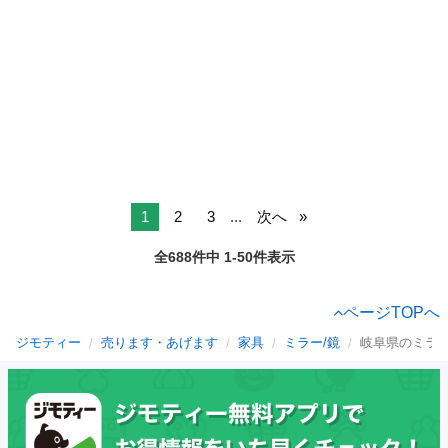
1
2
3
...
次へ
全688件中 1-50件表示
ページTOPへ
ジモティー
売ります・あげます
家具
ミラー/鏡
岐阜県のミラー