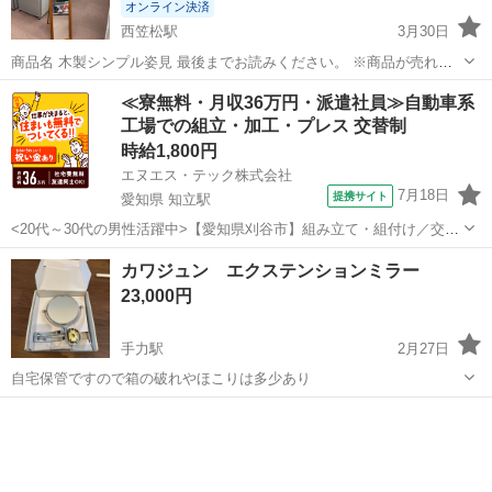
オンライン決済
西笠松駅
3月30日
商品名 木製シンプル姿見 最後までお読みください。 ※商品が売れて
しまっているケースがございます。 必ずご連絡頂き、ご来店ください
岐阜
岐阜市
西笠松駅
ミラー/鏡
姿見
≪寮無料・月収36万円・派遣社員≫自動車系
ませ。 ✿店頭にて同時販売しております。 ご来店された方を優先に販
工場での組立・加工・プレス 交替制
売をしております。 ...
時給1,800円
エヌエス・テック株式会社
7月18日
提携サイト
愛知県 知立駅
<20代～30代の男性活躍中>【愛知県刈谷市】組み立て・組付け／交替
制／月収36.2万円以上可能！／ngy143-99 仕事概要 仕事概要 困った時
愛知
刈谷市
知立駅
その他
カワジュン エクステンションミラー
／トラブル時のサポートも万全 ー・ー・ー・ー・ー・ー 毎週火曜/金
23,000円
曜 入社...
手力駅
2月27日
自宅保管ですので箱の破れやほこりは多少あり
岐阜
羽島郡
手力駅
ミラー/鏡
カワジュン