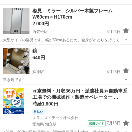
姿見 ミラー シルバー木製フレーム
W60cm × H170cm
2,000円
西笠松駅
4月24日
大型サイズの姿見です。幅が60cmあるため、全身がゆとりを持って映
り、毎日のコーディネートチェックやヨガ・ダンスのフォーム確認に
岐阜
羽島郡
西笠松駅
ミラー/鏡
姿見
鏡
も最適です。 • サイズ： 幅 約60cm × 高さ 約170cm • カラー： シル
640円
バー系 ...
蘇原駅
4月23日
置き鏡です。
岐阜
各務原市
蘇原駅
ミラー/鏡
≪寮無料・月収36万円・派遣社員≫自動車系
工場での機械操作・製造オペレーター …
時給1,800円
日払い
エヌエス・テック株式会社
7月18日
提携サイト
愛知県 知立駅