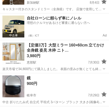
新加納駅
8月4日
キャスター付きのスタンドミラー（全身鏡）です。 店舗で使用してい
ましたが、閉店のため出品します。 【サイズ】 ・全体高さ：約157cm
岐阜
各務原市
新加納駅
ミラー/鏡
自社ローンに頼らず車にノレル
・鏡サイズ：約111cm × 約21cm ・土台：約27.5cm × 37.5cm ...
理想のクルマがあるけど審査に通らない方へ
Ad
（株）ICT
【定価3万】大型ミラー 160×60cm 立てかけ
全身鏡 姿見 木枠 ニト…
3,980円
恵那駅
7月30日
楽天市場で34,800円にて購入しました。 表面の歪みが無くとても綺麗
に見える姿見鏡です。 サイズが約60×160cmと大型鏡なので全身をし
岐阜
恵那市
恵那駅
ミラー/鏡
鏡
っかり映してくれます。 木枠は天然素材のウッドカラーで、お部屋の
900円
インテ...
岐阜市
7月29日
中古 折りたたみ式 自立式 平坦式 3パターン ブラック 大きさ(画像4)
お茶と比較してあります お茶はつきません
岐阜
岐阜市
ミラー/鏡
お茶