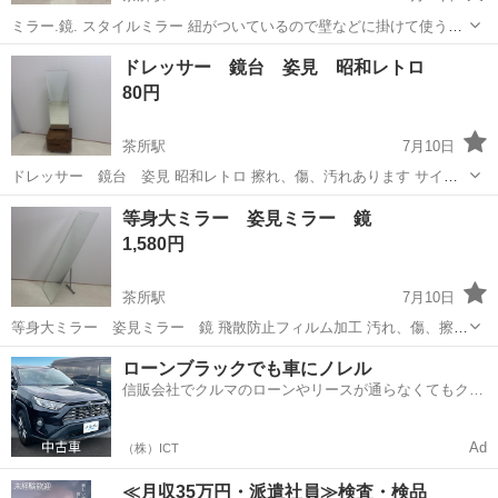
ミラー.鏡. スタイルミラー 紐がついているので壁などに掛けて使う事
も出来ます。 サイズ 約：幅33㎝ 高さ94㎝ ミラーに落ちない汚れ
岐阜
岐阜市
茶所駅
ミラー/鏡
ミラー
ドレッサー 鏡台 姿見 昭和レトロ
あります。 傷、擦れ、汚れあります お引き取り出来る方...
80円
茶所駅
7月10日
ドレッサー 鏡台 姿見 昭和レトロ 擦れ、傷、汚れあります サイズ
約：幅40㎝ 奥行き30㎝ 高さ125㎝ お引き取り出来る方 現金での
岐阜
岐阜市
茶所駅
ミラー/鏡
等身大ミラー 姿見ミラー 鏡
お支払いのみとさせて頂きます。 先に日時を決定...
1,580円
茶所駅
7月10日
等身大ミラー 姿見ミラー 鏡 飛散防止フィルム加工 汚れ、傷、擦れ
あります サイズ約：高さ157㎝ お引き取り出来る方 現金でのお支払い
岐阜
岐阜市
茶所駅
ミラー/鏡
ローンブラックでも車にノレル
のみとさせて頂きます。 先に日時を決定した方を優先させて頂きま
信販会社でクルマのローンやリースが通らなくてもクル
す。 ...
マをご利用いただけるサービスがあります！
Ad
（株）ICT
≪月収35万円・派遣社員≫検査・検品