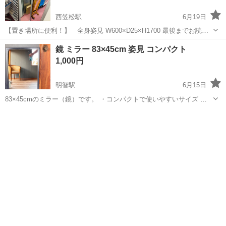
西笠松駅
6月19日
【置き場所に便利！】 全身姿見 W600×D25×H1700 最後までお読み
ください。 ※商品が売れてしまっているケースがございます。 必ずご
岐阜
岐阜市
西笠松駅
ミラー/鏡
姿見
鏡 ミラー 83×45cm 姿見 コンパクト
連絡頂き、ご来店くださいませ。 ✿店頭にて同時販売しております。
1,000円
ご来店さ...
明智駅
6月15日
83×45cmのミラー（鏡）です。 ・コンパクトで使いやすいサイズ ・
身だしなみチェックやインテリアに最適 目立つ割れはなく、問題なく
岐阜
美濃加茂市
明智駅
ミラー/鏡
ミラー
使用できます。 中古品のため多少のキズや使用感はあります。 引っ越
しのため出品します...