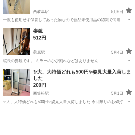
西岐阜駅
5月6日
一度も使用せず保管してあった物なので新品未使用品の認識で間違い
ありません。 金属部分のシールも取っていない状態です。 取りに来て
岐阜
岐阜市
西岐阜駅
ミラー/鏡
ミラー
姿鏡
頂ける方のみお願いします。 安くしました。
512円
蘇原駅
5月4日
縦長の姿鏡です。 ミラーのひび割れなどはありません
岐阜
各務原市
蘇原駅
ミラー/鏡
縦長
✨大、大特価どれも500円✨姿見大量入荷しま
した
200円
西笠松駅
5月1日
✨大、大特価どれも500円✨姿見大量入荷しました 今回限りのお値打ち
です。 1点のみの値段です いろんなデザインの姿見があります。最後
岐阜
岐阜市
西笠松駅
ミラー/鏡
姿見
までお読みください。 ※商品が売れてしまっているケースがございま
す。 必ずご連絡頂...