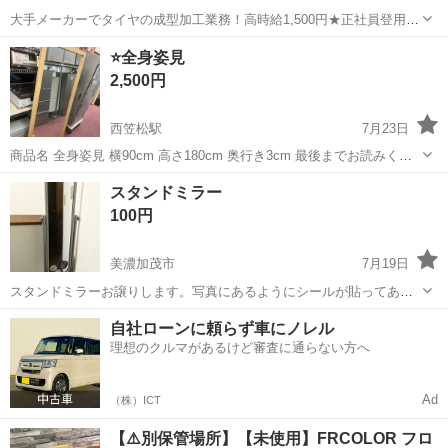
大手メーカーでタイヤの成型加工業務！高時給1,500円★正社員登用制
度あり！ワンルーム寮完備！マイカー通勤OK！無料駐車場あり！《三
三重
伊勢市
山田上口駅
その他
⭐️全身姿見
重県伊勢市》 人気の工場のお仕事 ◇タイヤの製造◇ トラック・バ
2,500円
ス・RV車用を中心とした...
西笠松駅
7月23日
商品名 全身姿見 横90cm 高さ180cm 奥行き3cm 最後までお読みくだ
さい。 ※商品が売れてしまっているケースがございます。 必ずご連絡
岐阜
岐阜市
西笠松駅
ミラー/鏡
姿見
スタンドミラー
頂き、ご来店くださいませ。 ✿店頭にて同時販売しております。 ご来
100円
店され...
美濃加茂市
7月19日
スタンドミラーお譲りします。写真にあるようにシールが貼ってあり
ますが、それ以外は特に問題なく使えます。
岐阜
美濃加茂市
ミラー/鏡
自社ローンに頼らず車にノレル
理想のクルマがあるけど審査に通らない方へ
Ad
（株）ICT
【⚠️別保管場所】【未使用】FRCOLOR フロ