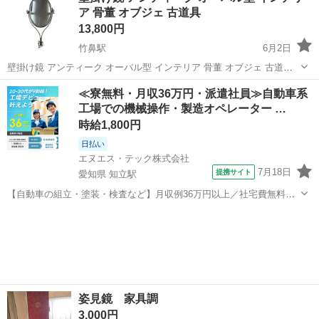
ア 骨董 オブジェ 古道具
13,800円
竹鼻駅
6月2日
壁掛け鏡 アンティーク オーバル型 インテリア 骨董 オブジェ 古道具
幅 52 × 高さ 102 cm 中古になります。 よろしくお願いいたします
岐阜
羽島市
竹鼻駅
ミラー/鏡
古道具
≪寮無料・月収36万円・派遣社員≫自動車系
工場での機械操作・製造オペレーター …
時給1,800円
日払い
エヌエス・テック株式会社
7月18日
提携サイト
愛知県 知立駅
【自動車の組立・塗装・検査など】月収例36万円以上／社宅費無料／
土日休み／祝い金・特典あり／ngy144-99 仕事概要 仕事概要 安心の研
愛知
豊田市
知立駅
その他
修あり！ ー・ー・ー・ー・ー・ー 毎週火曜/金曜 入社チャンス！ ■火
曜日入社⇒前...
姿見鏡 家具調
3,000円