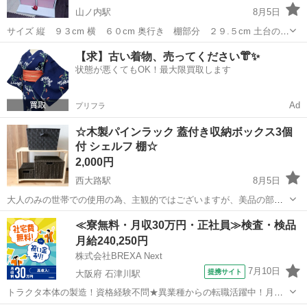
山ノ内駅
8月5日
サイズ 縦 ９３cm 横 ６０cm 奥行き 棚部分 ２９.５cm 土台の板
部分 ４４cm 右側の扉に鍵がかかります【2本あり】 素人が測ってる
京都
京都市
山ノ内駅
収納家具
【求】古い着物、売ってください👘✨
ので誤差はあるかもです。 重さ 男性でも１人では...
状態が悪くてもOK！最大限買取します
Ad
プリフラ
☆木製パインラック 蓋付き収納ボックス3個
付 シェルフ 棚☆
2,000円
西大路駅
8月5日
大人のみの世帯での使用の為、主観的ではございますが、美品の部類
に入ると思います。 商品の寸法:奥行き30×幅61.5×高さ44.5(cm) ※素
京都
京都市
西大路駅
収納家具
パイン
≪寮無料・月収30万円・正社員≫検査・検品
人採寸の為、多少の誤差はご了承ください。 ご入用の方は是非(*^^*)
月給240,250円
株式会社BREXA Next
7月10日
提携サイト
大阪府 石津川駅
トラクタ本体の製造！資格経験不問★異業種からの転職活躍中！月収
例29万円以上！生活支援物資事前対応可◎即日入寮OK！寮費はずっと