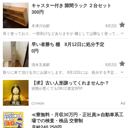
まだお使いいただけるものばかりです。 お渡し前に簡単に清掃してお
京都
京都市
収納家具
キャスター付き 隙間ラック ２台セット
渡しします。 状態は良好です。 ご興味のある方はお気軽にご連絡くだ
300円
さい。 ...
木津川台駅
8月2日
長く使っており、一部剥げなどありますが 棚としては難なく使って頂
けます。 棚板の高さは調節可能です。 サイズ:60×19×高さ75cm 木津
京都
木津川市
木津川台駅
収納家具
早い者勝ち 棚 8月12日に処分予定
川台周辺に引き取りに来ていただける方へ。 8月中旬に処分予定なの
0円
で、先着順でお...
清水五条駅
8月2日
取りに来て頂ける方にお譲りします。 8月12日には、処分する予定で
す。それまでにご連絡ください。 汚れ等ございますので、写真で状態
京都
京都市
清水五条駅
収納家具
【求】古い人形譲ってくれませんか？
をお確かめの上ご利用ください。
状態が悪くてもOK🙆‍♀️査定0円‼️
Ad
COYASH
≪寮無料・月収30万円・正社員≫自動車系工
場での検査・検品 交替制
月給240,250円