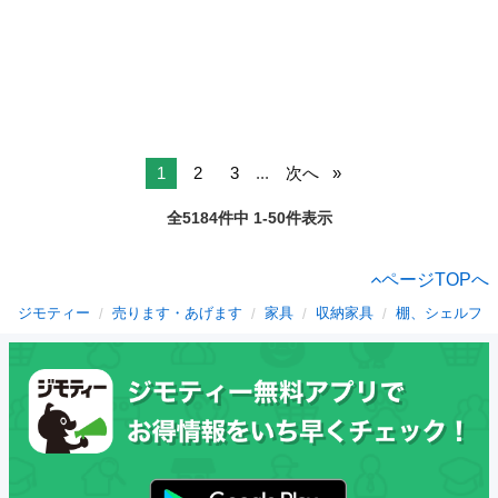
1
2
3
...
次へ
全5184件中 1-50件表示
ページTOPへ
ジモティー
売ります・あげます
家具
収納家具
棚、シェルフ