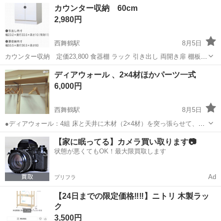
大阪
堺市
石津川駅
その他
カウンター収納 60cm
無料＆備品付き1R寮完備！赴任旅費会社負担！工場まで無料送迎あり
2,980円
◎《大阪府堺市》 人気の工場の...
西舞鶴駅
8月5日
カウンター収納 定価23,800 食器棚 ラック 引き出し 両開き扉 棚板
幅60cm 奥行40cm 高さ89cm 左角にダメージ有り(2枚目画像)
京都
舞鶴市
西舞鶴駅
収納家具
カウンター
ディアウォール 、2×4材ほかパーツ一式
6,000円
西舞鶴駅
8月5日
●ディアウォール：4組 床と天井に木材（2×4材）を突っ張らせて、壁
や天井を傷つけることなく柱を立てられるDIY用パーツです。 釘やネ
京都
舞鶴市
西舞鶴駅
収納家具
【家に眠ってる】カメラ買い取ります📷
ジが不要なため、賃貸住宅でも本格的な壁面収納や飾り棚を簡単に作
状態が悪くてもOK！最大限買取します
ることができます。 ●2×...
Ad
プリフラ
【24日までの限定価格‼️‼️】ニトリ 木製ラッ
ク
3,500円