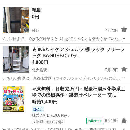
靴棚
0円
桂駅
7月20日
7月27日まで、できるだけ早くとりにきてくれる方を優先させていただ
きます。 よろしくおねがいします。
京都
京都市
桂駅
収納家具
★ IKEA イケア シェルフ 棚 ラック フリーラ
ック BAGGEBO バッ…
4,800円
北大路駅
7月18日
こちらの商品は、京都市北区リサイクルショップリンリンからの出品
となります。 当店は、家具・家電・食器・骨董品・日用品など、多種
京都
京都市
北大路駅
収納家具
ラック
≪寮無料・月収32万円・派遣社員≫化学系工
多様な商品を取り揃えております。 昭和レトロなレア商品も沢山ござ
場での機械操作・製造オペレーター 交…
いますので、店内を見るだけ...
時給1,400円
日払い
株式会社BREXA Next
6月19日
提携サイト
兵庫県 白浜の宮駅
家具・家電付きの社宅に＼家賃無料／で住める！｜車体用電池の製造