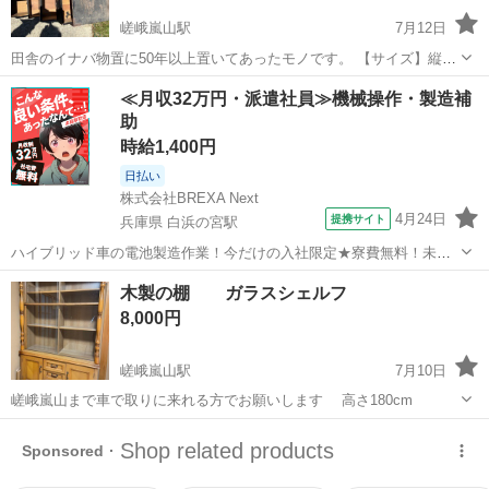
嵯峨嵐山駅
7月12日
田舎のイナバ物置に50年以上置いてあったモノです。 【サイズ】縦：
48.5cm、横：44.5cm、奥行き：30.5cm （大体です） 【傷などの状
京都
京都市
嵯峨嵐山駅
収納家具
≪月収32万円・派遣社員≫機械操作・製造補
態】とにかく古い、金物は錆びている。 【アピールポイント】インテ
助
リアに使えます...
時給1,400円
日払い
株式会社BREXA Next
4月24日
提携サイト
兵庫県 白浜の宮駅
ハイブリッド車の電池製造作業！今だけの入社限定★寮費無料！未経
験活躍中★20～50代の男性活躍中！安定企業で長期で働きたい方オス
兵庫
姫路市
白浜の宮駅
その他
木製の棚 ガラスシェルフ
スメ！年間休日130日！正社員登用制度あり！マイカー通勤OK！ワン
8,000円
ルーム寮完備！《兵庫県姫路市》...
嵯峨嵐山駅
7月10日
嵯峨嵐山まで車で取りに来れる方でお願いします 高さ180cm
京都
京都市
嵯峨嵐山駅
収納家具
シェルフ