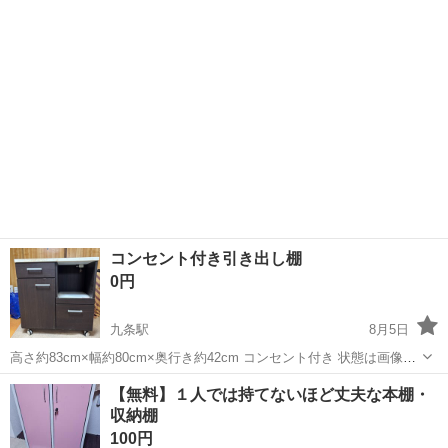
コンセント付き引き出し棚
0円
九条駅
8月5日
高さ約83cm×幅約80cm×奥行き約42cm コンセント付き 状態は画像で
判断して下さい。
京都
京都市
九条駅
収納家具
【無料】１人では持てないほど丈夫な本棚・
収納棚
100円