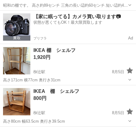
昭和の棚です。 高さ約89センチ 三角の長い辺約60センチ.短い辺約43
センチ 汚れがあります。 取りに来ていただける方にお譲りしたいで
京都
京都市
祇園四条駅
収納家具
【家に眠ってる】カメラ買い取ります📷
す。
状態が悪くてもOK！最大限買取します
Ad
プリフラ
IKEA 棚 シェルフ
1,920円
椥辻駅
8月5日
高さ171cm 横77cm 奥行き31cm
京都
京都市
椥辻駅
収納家具
IKEA 棚 シェルフ
800円
椥辻駅
8月5日
高さ80cm 幅63.5cm 奥行き39.5cm
京都
京都市
椥辻駅
収納家具
シェルフ