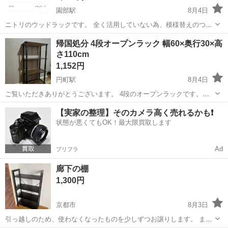
園部駅
8月4日
ニトリのウッドラックです。 全く活用していない為、模様替えのつい
でに欲しい方居られたら処分しようかなと思っております。 ※色々物
京都
南丹市
園部駅
収納家具
ラック
帰国処分 4段オープンラック 幅60×奥行30×高
乗ってますが、ラックのみの出品です。 置いていた物も頻繁に動かし
さ110cm
たりしていない為状態良く、 新...
1,152円
円町駅
8月4日
ご覧いただきありがとうございます。 4段のオープンラックです。
【サイズ】 幅59.9cm × 奥行29.5cm × 高さ109.9cm 工具不要で簡単に
京都
京都市
円町駅
収納家具
ラック
【実家の整理】そのカメラ高く売れるかも❗️
組み立てられるタイプです。 多少使用感はありますが、目立つ大き...
状態が悪くてもOK！最大限買取します
Ad
プリフラ
廊下の棚
1,300円
京都市
8月3日
引っ越しのため、使わなくなったものを少しずつお譲りします。 まだ