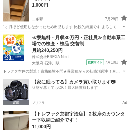
1,000円
拭きだけしています。 ど...
二条駅
7月28日
1ヶ月ほど使用しなかったため出品します 比較的綺麗です よろしくお
願い致します
京都
京都市
二条駅
収納家具
≪寮無料・月収30万円・正社員≫自動車系工
場での検査・検品 交替制
月給240,250円
株式会社BREXA Next
7月10日
提携サイト
大阪府 石津川駅
トラクタ本体の製造！資格経験不問★異業種からの転職活躍中！月収
例29万円以上！生活支援物資事前対応可◎即日入寮OK！寮費はずっと
大阪
堺市
石津川駅
その他
【家に眠ってる】カメラ買い取ります📷
無料＆備品付き1R寮完備！赴任旅費会社負担！工場まで無料送迎あり
状態が悪くてもOK！最大限買取します
◎《大阪府堺市》 人気の工場の...
Ad
プリフラ
【トレファク京都宇治店】２枚扉のカウンタ
ー下収納ご紹介です！
11,000円