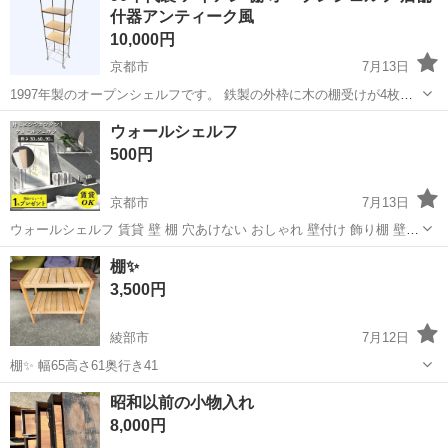
什器アンティーク風
10,000円
京都市
7月13日
1997年製のオープンシェルフです。 鉄製の外枠に木の棚受けが4枚あ
るものです。 しっかりとした重量があり店舗什器もしくはデザイナー
京都
京都市
収納家具
什器
ウォールシェルフ
ズ家具として当時設計されたものと思われます。 サイズは高さ約
500円
147.5cm奥行き34....
京都市
7月13日
ウォールシェルフ 賃貸 壁 棚 穴あけない おしゃれ 壁付け 飾り棚 壁掛
け 石膏ボード 取り付け 壁面 シェルフ トイレ キッチン 洗面所 ウォー
京都
京都市
収納家具
ウォールシェルフ
棚✨
ルラック ピン ホワイト アンティーク 棚板 壁面収納 カラーホワイ
3,500円
ト ...
綾部市
7月12日
棚✨ 幅65高さ61奥行き41
京都
綾部市
収納家具
奥行き
昭和以前の小物入れ
8,000円