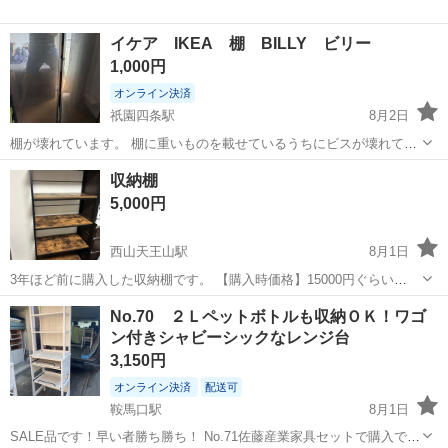
イケア IKEA 棚 BILLY ビリー
1,000円
オンライン決済
祇園四条駅
8月2日
棚が壊れています。 棚に重いものを載せているうちにビスが壊れてし
まいました。 修理か扉以外の棚の部分だけ再度買いカスタマイズし直
京都
京都市
祇園四条駅
収納家具
収納棚
す必要があるかと思います。 ご理解いただける方で取りに来て頂ける
5,000円
方お願いいたします。
西山天王山駅
8月1日
3年ほど前に購入した収納棚です。 【購入時価格】15000円ぐらい
【サイズ】縦：160cm、横：85cm、奥行き：40cm （大体です）
京都
長岡京市
西山天王山駅
収納家具
No.70 ２Ｌペットボトルも収納ＯＫ！ワゴ
【傷などの状態】とくに目立った傷はありません。 【アピールポイン
ン付きシャビーシックなレンジ台
ト】状態はいいのでま...
3,150円
オンライン決済
配送可
鞍馬口駅
8月1日
SALE品です！早い者勝ち勝ち！ No.71佐藤産業家具セットで購入で送