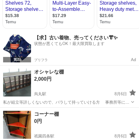
【求】古い着物、売ってください👘✨
状態が悪くてもOK！最大限買取します
Ad
プリフラ
オシャレな棚
2,000円
烏丸駅
8月6日
私が組立等詳しくないので、バラして持っていける方 事務所等に置
くとカッコいいです！ ファイルや小物を置いたり使い方は自由です 横
京都
京都市
烏丸駅
収納家具
コーナー棚
幅210×奥行き26×高さ106.5 京都府京都市下京区堀之内町まで取りに来
0円
て頂ける方 2...
祇園四条駅
8月6日