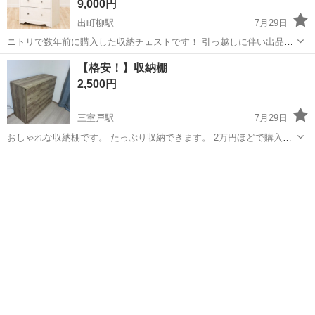
9,000円
出町柳駅
7月29日
ニトリで数年前に購入した収納チェストです！ 引っ越しに伴い出品い
たします。 【サイズ】 幅59×奥行36×高さ92cm 【カラー】 ホワイト
京都
京都市
出町柳駅
収納家具
【格安！】収納棚
木目調 【状態】 目立つ傷や汚れはなく、全体的にきれいな状態です。
2,500円
通常使用に...
三室戸駅
7月29日
おしゃれな収納棚です。 たっぷり収納できます。 2万円ほどで購入
し、3年ほど使用しました。 サイズ 幅 1195mm 奥行き 415mm 高
京都
宇治市
三室戸駅
収納家具
さ 820mm 写真赤丸の通り、テープを貼ってしまい剥がした時に表面
が剥がれて...