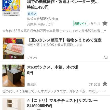
場での機械操作・製造オペレーター 交…
詳細等あれこれ質問有っても一切返...
時給1,490円
日払い
株式会社BREXA Next
7月10日
提携サイト
兵庫県 南あわじ市
☆年休132日＆高月収例34万円☆車載用リチウムイオン電池部品の製造
／4勤2休でオフも充実♪／家具・家電付き社宅あり＆前払いで生活支援
兵庫
南あわじ市
その他
【夏のタンス整理👘】着物をまとめて査定
物資が受け取れる◎／20〜40代男女活躍中！ 車載用リチウムイオン電
状態が悪くてもOK！最大限買取します
池部品の製造 車載用...
Ad
プリフラ
木のボックス、木箱、木の棚
0円
市原駅
7月30日
棚の代わりに使用していた木のボックスです。扉付き４点、扉なし３
点、背面がなく空洞の物４点あります。いずれも39センチ四方です。
京都
京都市
市原駅
収納家具
⭐️【ニトリ】マルチチェスト(リズバレー
これを組み合わせて並べたり積んだりして使ってました。切り傷、す
SLM9060HW)
り傷、スレあります。引越しのため不要...