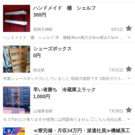
料お安く致します❗️使用感それほどありません！ 佐藤産業 ●幅60、奥行
京都
京都市
鞍馬口駅
収納家具
ワゴン
ハンドメイド 棚 シェルフ
40、高さ180cm ●耐荷重量／天板・棚板・スライド棚：7kg、中天
300円
板：...
長岡天神駅
8月1日
ハンドメイド 棚 シェルフ 木 横幅36cm奥行き9cm厚み3.5cm 長
い棚も在庫ございます
京都
長岡京市
長岡天神駅
収納家具
シェルフ
シューズボックス
0円
椥辻駅
7月31日
木製シューズボックスにしていました 収納力抜群です 1箇所ガラスが
割れてしまって 強力テープで補修しています 玄関に置いてあるので
京都
京都市
椥辻駅
収納家具
早い者勝ち 冷蔵庫上ラック
運び出しお願いします 幅73cm高さ183.5cm奥行39cm
1,000円
山城青谷駅
7月30日
キズ汚れなど有りますが使用には問題有りません ◯こちら当社お客様
からのお引き取り買い取り品になります購入時期等詳しい詳細などは
京都
城陽市
山城青谷駅
収納家具
ラック
≪寮完備・月収34万円・派遣社員≫機械系工
不明になります ◯無料のものは当社経費の関係上、無人受け渡し商品