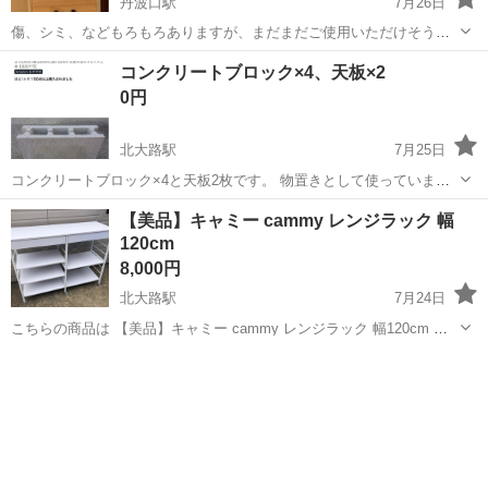
丹波口駅
7月26日
傷、シミ、などもろもろありますが、まだまだご使用いただけそうで
す。 【サイズ】 ・幅：約31cm ・奥行：約45cm ・高さ：約178cm 🔸
京都
京都市
丹波口駅
収納家具
コンクリートブロック×4、天板×2
できる限り清掃してお渡しします。 中古品のため、ご理解いただける
0円
方のみお願い...
北大路駅
7月25日
コンクリートブロック×4と天板2枚です。 物置きとして使っていまし
た。 測りがないので、天板のサイズはわかりません。1mくらいかなと
京都
京都市
北大路駅
収納家具
コンクリートブロック
【美品】キャミー cammy レンジラック 幅
思います。 計6点、8,000円くらいでAmazonで買いました。ゴミに出
120cm
すのが面倒なので、...
8,000円
北大路駅
7月24日
こちらの商品は 【美品】キャミー cammy レンジラック 幅120cm と
なります。 目立った傷、汚れありません！ 自信を持って美品と呼べる
京都
京都市
北大路駅
収納家具
レンジ
商品です！ メーカー キャミー cammy カラー ホワイト サイズ ...