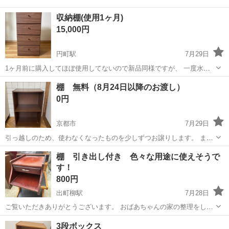
収納棚(使用1ヶ月)
15,000円
円町駅
7月29日
1ヶ月前に購入してほぼ使用してないので新品同様ですが、 一度水を
こぼしてしまい、棚下に水跡と棚の下が少しめくれ(4枚目、5枚目)があ
京都
京都市
円町駅
収納家具
棚 無料（8月24日以降のお渡し）
ります。 その他は新品同様、綺麗で使用するのには問題ないです。 今
0円
回事情があり引越しするので...
京都市
7月29日
引っ越しのため、使わなくなったものを少しずつお譲りします。 まだ
まだお使いいただけるものばかりです。 お渡し前に簡単に清掃してお
京都
京都市
収納家具
棚 引き出し付き 色々な用途に使えそうで
渡しします。 8月末以降のお渡しとなります。 正常に動作しますが、
す！
傷や使用感があ...
800円
出町柳駅
7月28日
ご覧いただきありがとうございます。 おばあちゃんの家の整理をして
います。 シルバーの取っ手の引き出しつきです。 栗色の綺麗な色をし
京都
京都市
出町柳駅
収納家具
おばあちゃん
3段ボックス
ています。 観葉植物を置いたり色々な用途に使えそうです！ 簡単に乾