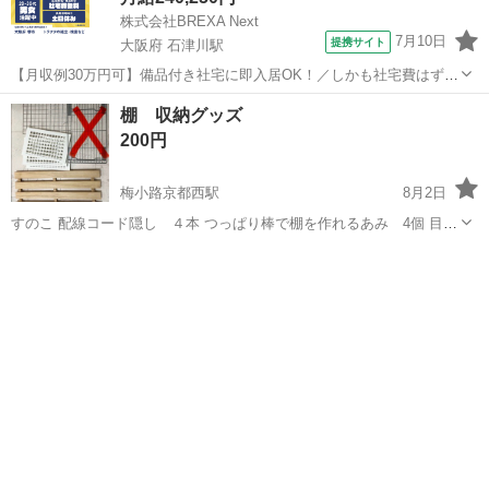
株式会社BREXA Next
7月10日
提携サイト
大阪府 石津川駅
【月収例30万円可】備品付き社宅に即入居OK！／しかも社宅費はずっ
と無料♪／トラクタ本体の製造／資格経験不問★異業種からの転職活躍
大阪
堺市
石津川駅
その他
棚 収納グッズ
中！／赴任旅費会社負担／工場まで無料送迎あり◎《大阪府堺市》 人
200円
気の工場のお仕事 ◇トラクタ...
梅小路京都西駅
8月2日
すのこ 配線コード隠し ４本 つっぱり棒で棚を作れるあみ 4個 目立
つような汚れもなく、比較的綺麗だと思います。 まとめて宜しくお願
京都
京都市
梅小路京都西駅
収納家具
いします。 ※まとめてお取引の方を優先させて頂きます。 お話中であ
ってもご返事が遅く確約...