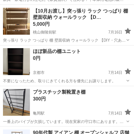
｜未経験から月収例32万円♪｜さらに【年間休日130日】！ 人気の工場
兵庫
姫路市
白浜の宮駅
その他
【10月お渡し】突っ張り ラック つっぱり 棚
のお仕事 ◇車体用電池の製造◇ 機械の操作、部品のセッティング、検
壁面収納 ウォールラック 【D…
査、清掃業務など。 ...
5,000円
桃山御陵前駅
7月16日
突っ張り ラック つっぱり 棚 壁面収納 ウォールラック 【DIY・穴あ
け・工事が不要】簡単取付 段差対応 木目調 幅80 スリム ナチュラル
京都
京都市
桃山御陵前駅
収納家具
ほぼ新品の棚ユニット
サロンの商品棚として使用していたため状態は綺麗です。 重さおよそ
0円
10〜15キ...
京都市
7月14日
不要になったため、取りにきてくれる方を優先にお譲りします。
京都
京都市
収納家具
プラスチック製靴置き棚
300円
亀岡駅
7月14日
一番上のパイプが欠損しています。現在実家の守口市にあります。当
方不規則期勤務ですので引き渡し日時は相談になります。
京都
亀岡市
亀岡駅
収納家具
90年代製 アイアン 棚 オープンシェルフ 店舗