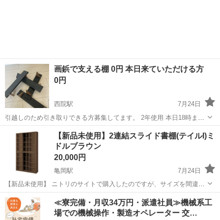
画鋲で支える棚 0円 本日来ていただける方
0円
西院駅
7月24日
引越しのため引き取りできる方募集してます。 2年使用 本日18時まで
に自宅まで引き取りに来ていただける方限定です。 搬出できる方でお
京都
京都市
西院駅
収納家具
【新品未使用】2連結スライド書棚(テイルI)ミ
願いします。 傷や使用感ありますが、まだ使えます。
ドルブラウン
20,000円
亀岡駅
7月24日
【新品未使用】 ニトリのサイトで購入したのですが、サイズを間違え
てしまったので出品します。 上下に２つ連結されているのですが、ひ
京都
亀岡市
亀岡駅
収納家具
≪寮完備・月収34万円・派遣社員≫機械系工
とつは組み立て済み、もうひとつは未開封です。 未開封ですので、運
場での機械操作・製造オペレーター 交…
搬は行いやすいかと思います。 ...