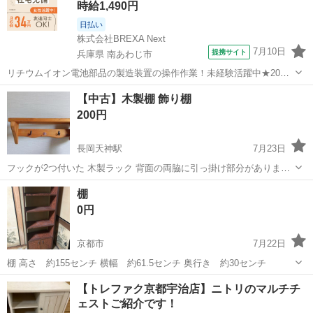
時給1,490円
日払い
株式会社BREXA Next
7月10日
提携サイト
兵庫県 南あわじ市
リチウムイオン電池部品の製造装置の操作作業！未経験活躍中★20～
50代の男性活躍中！嬉しい時給1,490円！生活支援物資事前対応可◎ワ
兵庫
南あわじ市
その他
【中古】木製棚 飾り棚
ンルーム寮完備！赴任旅費会社負担！正社員登用制度あり◎《兵庫県
200円
南あわじ市》 人気の工場の...
長岡天神駅
7月23日
フックが2つ付いた 木製ラック 背面の両脇に引っ掛け部分がありま
す。 サイズ 上段棚の天面 約38cm✕約8.5cm フックの間に施されたビ
京都
長岡京市
長岡天神駅
収納家具
飾り棚
棚
ーズのお花がかわいいです。 玄関先やお部屋のインテリアの飾り棚と
0円
してお使いく...
京都市
7月22日
棚 高さ 約155センチ 横幅 約61.5センチ 奥行き 約30センチ
京都
京都市
収納家具
奥行き
【トレファク京都宇治店】ニトリのマルチチ
ェストご紹介です！