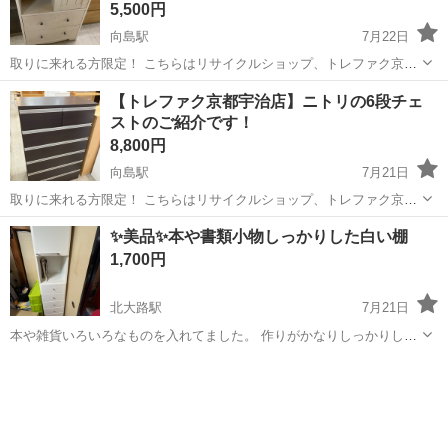
5,500円
向島駅
7月22日
取りに来れる方限定！ こちらはリサイクルショップ、トレファク京都
宇治店からの出品です。 ●商品情報 アイテム名:マルチチェスト ブラ
京都
京都市
向島駅
収納家具
マルチチェスト
【トレファク京都宇治店】ニトリの6段チェ
ンド:ニトリ サイズ：幅約58cm×奥行き約35cm×高さ約92cm 状...
ストのご紹介です！
8,800円
向島駅
7月21日
取りに来れる方限定！ こちらはリサイクルショップ、トレファク京都
宇治店からの出品です。 ●商品情報 アイテム名:6段チェスト ブランド:
京都
京都市
向島駅
収納家具
トレファク
✨美品✨本や書類小物しっかりした白い棚
ニトリ サイズ：幅約80.0cm×奥行き約42.0cm×高さ約123.0c...
1,700円
北大路駅
7月21日
本や雑貨いろいろなものを入れてました。 作りがかなりしっかりして
いるので重さはありますが重いものなどちゃんと入れることができま
京都
京都市
北大路駅
収納家具
ホワイト
す。 およそ奥行き３８幅40高さ１８０