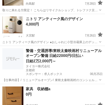
向島駅
7月28日
取りに来れる方限定！ こちらはリサイクルショップ、トレファク京都
宇治店からの出品です。 ●商品情報 アイテム名:カウンター下収納 サ
京都
京都市
向島駅
収納家具
トレファク
ニトリ アンティーク風のデザイン
イズ：幅約120cm×奥行き約30cm×高さ約67cm 状態：中古品の為細...
4,000円
大宮駅
7月26日
ニトリ アンティーク風のデザイン ●おしゃれに小型冷蔵庫上のデッド
スペースを有効活用できる収納ラックです。 ●棚板には合成樹脂化粧
京都
京都市
大宮駅
収納家具
警備・交通誘導/東映太秦映画村リニューアル
繊維板（塩化ビニール）を使用している為、水に強く液体がかかって
オープン警備 日給22000円/日払い
もサッと拭き取ることができます...
日給2万2,000円～
タイヨー株式会社
京都府
スポンサー：求人ボックス
06月25日
【仕事内容】/ リニューアルオープン! 東映太秦映画村のコンシェルジ
ュ! お仕事内容 リニューアルオープンする東映太秦映画村での 警備ス
アルバイト・パート
家具 収納棚a
タッフをお願いします! 目指せ!「おもてなし」のできる警備員! 具体的
0円
には…? ・出入管理業務...