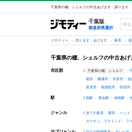
千葉県の棚、シェルフの中古あげます・譲ります
千葉版
都道府県選択
ジモティー
売ります・あげます
家具
千葉県の棚、シェルフの中古あげ
市区郡
：
千葉県の棚、シェルフ
柏市
勝浦市
市原市
流
富里市
南房総市
匝瑳市
駅
：
柏駅
東金駅
南柏駅
ジャンル
：
全ての家具
寝具
ベッド
カーテン、ブラインド
フ
サブジャンル
：
全ての収納家具
テレビ台