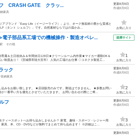
更新8月8日
フ CRASH GATE クラッ...
作成8月8日
納家具
アブランド「Easy Life（イージーライフ）」より、オーク無垢材の豊かな質感と
ELF（タント シェルフ）」です。自然素材ならではの温かみ...
お気に入り
≫電子部品系工場での機械操作・製造オペレ...
提携サイト
駅
その他
1
専属＆土日祝休み＆年間休日128日★クリーンルーム内作業★マイカー通勤OK＆
い制度あり！《茨城県常陸大宮市》 人気の工場のお仕事 ◇コネクタ製造工...
お気に入り
更新8月8日
ブラック
作成8月8日
収納家具
2
込みをお願い致します。 ★店頭販売のみです。郵送はできません。 ★多数お問い
が一番早い方を優先とさせていただきます。 お問い合わせの際にご希...
お気に入り
更新8月8日
ェルフ
作成8月8日
3
モティースポットへお持ち込みしませんか？ 家電、趣味・スポーツ・レジャー用
具、本、CD・DVDなどが無料でまとめて持ち込めます！ ※詳細はこ...
お気に入り
更新8月8日