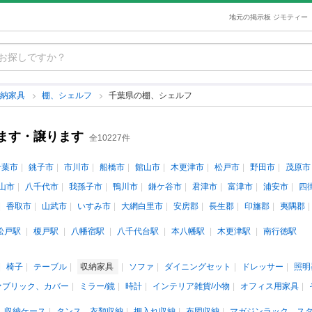
地元の掲示板 ジモティー
収納家具
棚、シェルフ
千葉県の棚、シェルフ
ます・譲ります
全10227件
千葉市
銚子市
市川市
船橋市
館山市
木更津市
松戸市
野田市
茂原市
山市
八千代市
我孫子市
鴨川市
鎌ケ谷市
君津市
富津市
浦安市
四
香取市
山武市
いすみ市
大網白里市
安房郡
長生郡
印旛郡
夷隅郡
松戸駅
榎戸駅
八幡宿駅
八千代台駅
本八幡駅
木更津駅
南行徳駅
椅子
テーブル
収納家具
ソファ
ダイニングセット
ドレッサー
照明
ァブリック、カバー
ミラー/鏡
時計
インテリア雑貨/小物
オフィス用家具
収納ケース
タンス、衣類収納
押入れ収納
布団収納
マガジンラック、ス