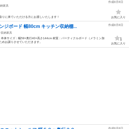
作成8月8日
納家具
 取りに来ていただける方にお渡しいたします！
お気に入り
作成8月8日
ジボード 幅80cm キッチン収納棚...
収納家具
本体サイズ：幅59×奥行40×高さ144cm 材質：パーティクルボード（メラミン加
1
のためお譲りさせていただきます。
お気に入り
作成8月8日