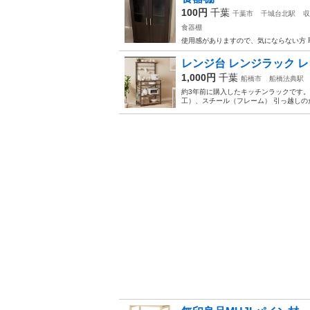
100円
千葉
千葉市
千城台北駅
収
食器棚
使用感がありますので、気にならない方
レンジ台 レンジラック レン
1,000円
千葉
船橋市
船橋法典駅
約3年前に購入したキッチンラックです。 
工）、スチール（フレーム） 引っ越し