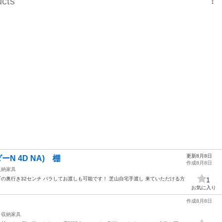
更新8月8日
N 4D NA) 棚
作成8月8日
収納家具
1番下の奥行き32センチ バラしてお渡しも可能です！ 芝山自宅手渡し 来ていただける方
1
お気に入り
作成8月8日
収納家具