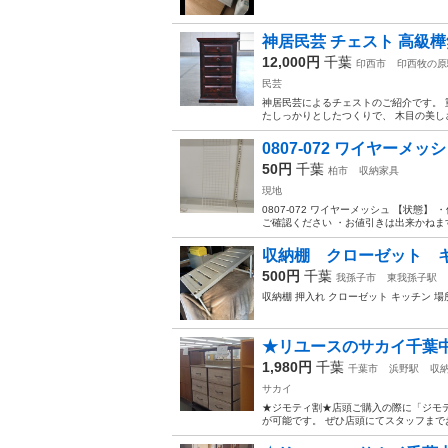
神居民芸 チェスト 高級樺
12,000円
千葉
印西市
印西牧の原
民芸
神居民芸によるチェストのご紹介です。 
たしっかりとしたつくりで、 木目の美しさ
0807-072 ワイヤーメッ
50円
千葉
柏市
収納家具
現地
0807-072 ワイヤーメッシュ 【状
ご確認ください ・お値引きは出来かねます
収納棚 クローゼット 
500円
千葉
我孫子市
東我孫子駅
収納棚 押入れ クローゼット キッチン 
★リユースのサカイ千葉中央店
1,980円
千葉
千葉市
浜野駅
収
サカイ
★ジモティ割★店頭ご購入の際に「ジモテ
が可能です。 ぜひ店頭にてスタッフまでお