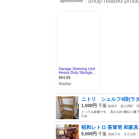
ニトリ シェルフ4段(ラダー
1,500円
千葉
船橋市
飯山満駅
とっても綺麗です。 高さ120×横62 
のみ
昭和レトロ 茶箪笥 和家具
5,000円
千葉
我孫子市
天王台駅