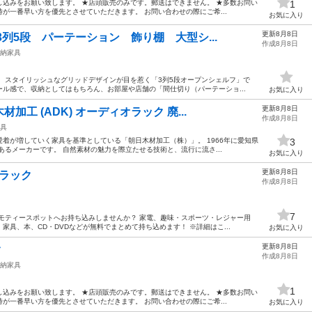
込みをお願い致します。 ★店頭販売のみです。郵送はできません。 ★多数お問い
1
が一番早い方を優先とさせていただきます。 お問い合わせの際にご希...
お気に入り
更新8月8日
列5段 パーテーション 飾り棚 大型シ...
作成8月8日
納家具
、スタイリッシュなグリッドデザインが目を惹く「3列5段オープンシェルフ」で
ール感で、収納としてはもちろん、お部屋や店舗の「間仕切り（パーテーショ...
お気に入り
更新8月8日
工 (ADK) オーディオラック 廃...
作成8月8日
具
着が増していく家具を基準としている「朝日木材加工（株）」。 1966年に愛知県
3
あるメーカーです。 自然素材の魅力を際立たせる技術と、流行に流さ...
お気に入り
更新8月8日
みラック
作成8月8日
7
モティースポットへお持ち込みしませんか？ 家電、趣味・スポーツ・レジャー用
具、本、CD・DVDなどが無料でまとめて持ち込めます！ ※詳細はこ...
お気に入り
更新8月8日
ク
作成8月8日
納家具
1
込みをお願い致します。 ★店頭販売のみです。郵送はできません。 ★多数お問い
が一番早い方を優先とさせていただきます。 お問い合わせの際にご希...
お気に入り