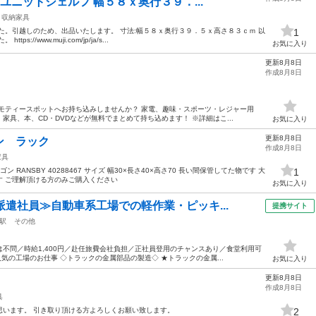
 ユニットシェルフ 幅５８ｘ奥行３９．...
収納家具
た。引越しのため、出品いたします。 寸法:幅５８ｘ奥行３９．５ｘ高さ８３ｃｍ 以
1
//www.muji.com/jp/ja/s...
お気に入り
更新8月8日
作成8月8日
モティースポットへお持ち込みしませんか？ 家電、趣味・スポーツ・レジャー用
具、本、CD・DVDなどが無料でまとめて持ち込めます！ ※詳細はこ...
お気に入り
更新8月8日
ン ラック
作成8月8日
家具
 RANSBY 40288467 サイズ 幅30×長さ40×高さ70 長い間保管してた物です 大
1
す ご理解頂ける方のみご購入ください
お気に入り
派遣社員≫自動車系工場での軽作業・ピッキ...
提携サイト
駅
その他
不問／時給1,400円／赴任旅費会社負担／正社員登用のチャンスあり／食堂利用可
気の工場のお仕事 ◇トラックの金属部品の製造◇ ★トラックの金属...
お気に入り
更新8月8日
作成8月8日
具
思います。 引き取り頂ける方よろしくお願い致します。
2