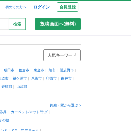
ログイン
会員登録
初めての方へ
投稿画面へ(無料)
検索
人気キーワード
成田市
佐倉市
東金市
旭市
習志野市
街道市
袖ケ浦市
八街市
印西市
白井市
香取郡
山武郡
路線・駅から選ぶ
器具
カーペット/マット/ラグ
その他
タンド
CD、DVDラック