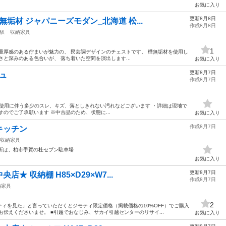
お気に入り
更新8月8日
無垢材 ジャパニーズモダン_北海道 松...
作成8月8日
駅
収納家具
1
重厚感のある佇まいが魅力の、 民芸調デザインのチェストです。 樺無垢材を使用し
と深みのある色合いが、 落ち着いた空間を演出します...
お気に入り
更新8月7日
シュ
作成8月7日
態】 ・使用に伴う多少のスレ、キズ、落としきれない汚れなどございます ・詳細は現地で
のでご了承願います ※中古品のため、状態に...
お気に入り
作成8月7日
キッチン
収納家具
場所は、柏市手賀の杜セブン駐車場
お気に入り
更新8月7日
★ 収納棚 H85×D29×W7...
作成8月7日
納家具
2
ィを見た」と言っていただくとジモティ限定価格（掲載価格の10%OFF）でご購入
伝えくださいませ。 ■引越でおなじみ、サカイ引越センターのリサイ...
お気に入り