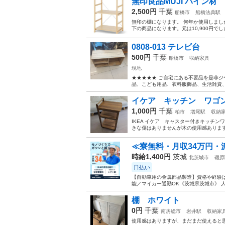
無印良品MUJI パイン材
2,500円
千葉
船橋市
船橋法典駅
無印の棚になります。 何年か使用しまし
下の商品になります。元は10,900円でした。 https:
0808-013 テレビ台
500円
千葉
船橋市
収納家具
現地
★★★★★ ご自宅にある不要品を是非ジ
品、こども用品、衣料服飾品、生活雑貨、家
イケア キッチン ワゴ
1,000円
千葉
柏市
増尾駅
収納
IKEA イケア キャスター付きキッチンワゴン
きな傷はありませんが木の使用感ありま
≪寮無料・月収34万円・
時給1,400円
茨城
北茨城市
磯原
日払い
【自動車用の金属部品製造】資格や経験は
能／マイカー通勤OK《茨城県茨城市》 人
棚 ホワイト
0円
千葉
南房総市
岩井駅
収納家
使用感はありますが、まだまだ使えると