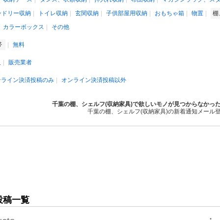
ンドリー収納
トイレ収納
玄関収納
子供部屋用収納
おもちゃ箱
物置
棚
カラーボックス
その他
帯
無料
人
販売業者
ンライン決済投稿のみ
オンライン決済投稿以外
千葉の棚、シェルフ(収納家具)で欲しいモノが見つからなかっ
千葉の棚、シェルフ(収納家具)の新着通知メール
投稿一覧