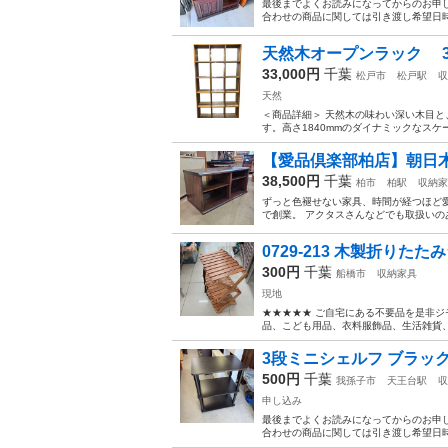
最後までよくお読みになってからのお申し
合わせの商品に関しては引き渡し希望日時
天然木オープンラック 3
33,000円
千葉
松戸市
松戸駅
収
天然
＜商品詳細＞ 天然木の味わい深い木目と
す。高さ1840mmのダイナミックなスケ
【愛品倶楽部柏店】朝日木材加
38,500円
千葉
柏市
柏駅
収納家
ずっと色褪せない家具、時間が経つほど愛
で創業。 アクタスさんなどでも取扱いの
0729-213 木製折りたた
300円
千葉
船橋市
収納家具
現地
★★★★★ ご自宅にある不要品を是非ジ
品、こども用品、衣料服飾品、生活雑貨、家
3段ミニシェルフ ブラッ
500円
千葉
我孫子市
天王台駅
収
申し込み
最後までよくお読みになってからのお申し
合わせの商品に関しては引き渡し希望日時