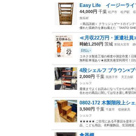
Easy Life イージーライ
44,000円
千葉
松戸市
松戸駅
収
無垢材
＜商品詳細＞ クラッシュゲートのインテリ
優れた収納力を兼ね備えた「TANTO SH
≪月収22万円・派遣社員
時給1,250円
茨城
常陸大宮市
静
日払い
コネクタ製造工場の検査や測定作業！日勤
無料駐車場あり★就業先食堂利用可！日払
4段シェルフ ブラウン×
2,000円
千葉
我孫子市
天王台駅
シェルフ
最後までよくお読みになってからのお申し
合わせの商品に関しては引き渡し希望日時
0802-172 木製階段上シ
3,500円
千葉
千葉市
収納家具
シェルフ
★★★★★ ご自宅にある不要品を是非ジ
品、こども用品、衣料服飾品、生活雑貨、家
食器棚