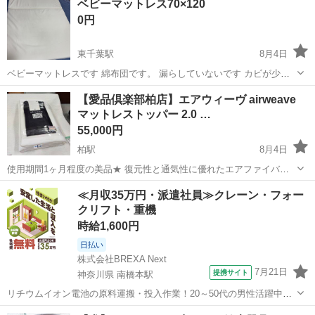
ベビーマットレス70×120
0円
東千葉駅
8月4日
ベビーマットレスです 綿布団です。 漏らしていないです カビが少し
ついています。 カバーは洗いましたが黒い色は取れず、本体も少し黒
千葉
千葉市
東千葉駅
寝具
【愛品倶楽部柏店】エアウィーヴ airweave
くなっていて拭きましたが取れませんでした
マットレストッパー 2.0 …
55,000円
柏駅
8月4日
使用期間1ヶ月程度の美品★ 復元性と通気性に優れたエアファイバー
で有名な、エアウィーヴのマットレストッパーです！ 今お使いの寝具
千葉
柏市
柏駅
寝具
≪月収35万円・派遣社員≫クレーン・フォー
に重ねるだけで寝心地をアップグレードできます♪ 3分割された中材の
クリフト・重機
組み替えで自分好みの硬さ...
時給1,600円
日払い
株式会社BREXA Next
7月21日
提携サイト
神奈川県 南橋本駅
リチウムイオン電池の原料運搬・投入作業！20～50代の男性活躍中★
ワンルーム寮完備！赴任旅費会社負担！年間休日130日★フォークリフ
神奈川
相模原市
南橋本駅
その他