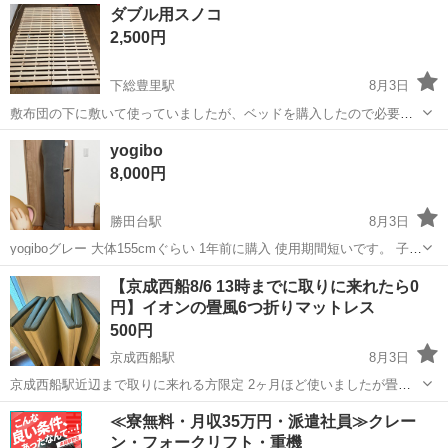
千葉
船橋市
京成中山駅
寝具
ダブル
ダブル用スノコ
つけします
2,500円
下総豊里駅
8月3日
敷布団の下に敷いて使っていましたが、ベッドを購入したので必要な
くなったので、出品します。 使用期間約1年なので、目立った汚れも
千葉
銚子市
下総豊里駅
寝具
yogibo
なく個人的には美品だと思います 同一商品ではありませんが、近いタ
8,000円
イプの物なので、ご参照ください ...
勝田台駅
8月3日
yogiboグレー 大体155cmぐらい 1年前に購入 使用期間短いです。 子ど
もが乗ったりして遊んだぐらい その後は端の方に放置してました。 カ
千葉
八千代市
勝田台駅
寝具
yogibo
【京成西船8/6 13時までに取りに来れたら0
バーは洗いました(シミみたい有ります) 中のビーズもヘタったりして
円】イオンの畳風6つ折りマットレス
ないと思い...
500円
京成西船駅
8月3日
京成西船駅近辺まで取りに来れる方限定 2ヶ月ほど使いましたが畳の
匂いもまだ残っている新しめの品です
千葉
船橋市
京成西船駅
寝具
イオン
≪寮無料・月収35万円・派遣社員≫クレー
ン・フォークリフト・重機