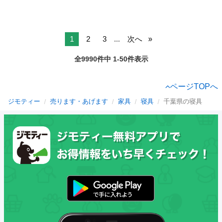
1
2
3
...
次へ
全9990件中 1-50件表示
ページTOPへ
ジモティー
売ります・あげます
家具
寝具
千葉県の寝具