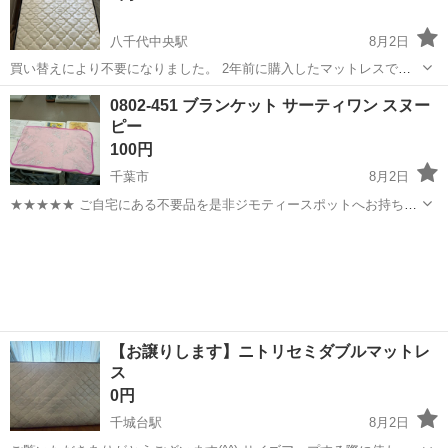
八千代中央駅
8月2日
買い替えにより不要になりました。 2年前に購入したマットレスで、
シーツで覆って使用していますので、目立つ汚れはありません。 土日
千葉
八千代市
八千代中央駅
寝具
0802-451 ブランケット サーティワン スヌー
に、駅前などでお渡ししたいと考えています。八千代中央以外の駅も
ピー
可能です。
100円
千葉市
8月2日
★★★★★ ご自宅にある不要品を是非ジモティースポットへお持ち込
みしませんか？ 家電、趣味・スポーツ・レジャー用品、こども用品、
千葉
千葉市
寝具
サーティワン
衣料服飾品、生活雑貨、家具、本、CD・DVDなどが無料でまとめて持
ち込めます！ ※詳細はこ...
【お譲りします】ニトリセミダブルマットレ
ス
0円
千城台駅
8月2日