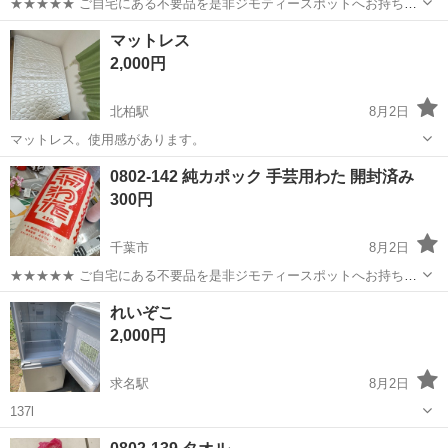
★★★★★ ご自宅にある不要品を是非ジモティースポットへお持ち込
みしませんか？ 家電、趣味・スポーツ・レジャー用品、こども用品、
千葉
千葉市
寝具
ブランケット
マットレス
衣料服飾品、生活雑貨、家具、本、CD・DVDなどが無料でまとめて持
2,000円
ち込めます！ ※詳細はこ...
北柏駅
8月2日
マットレス。使用感があります。
千葉
柏市
北柏駅
寝具
0802-142 純カポック 手芸用わた 開封済み
300円
千葉市
8月2日
★★★★★ ご自宅にある不要品を是非ジモティースポットへお持ち込
みしませんか？ 家電、趣味・スポーツ・レジャー用品、こども用品、
千葉
千葉市
寝具
カポック
れいぞこ
衣料服飾品、生活雑貨、家具、本、CD・DVDなどが無料でまとめて持
2,000円
ち込めます！ ※詳細はこ...
求名駅
8月2日
137l
千葉
東金市
求名駅
寝具