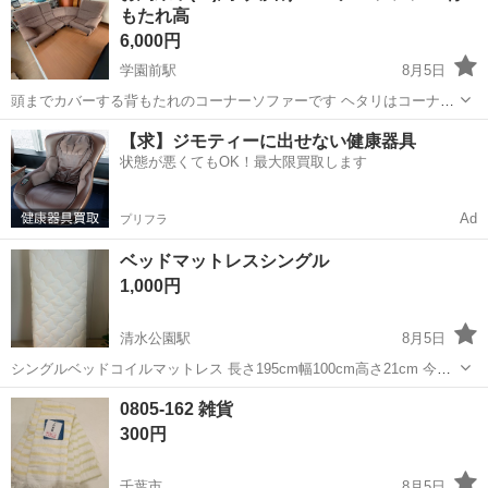
もたれ高
6,000円
学園前駅
8月5日
頭までカバーする背もたれのコーナーソファーです ヘタリはコーナー
に１箇所 まだ使用できる綺麗な物となります 4個に分かれます 写真最
千葉
千葉市
学園前駅
寝具
【求】ジモティーに出せない健康器具
後の応接セットのおまとめ購入でお値引致します アパート2階運び出
状態が悪くてもOK！最大限買取します
しできる方 エレベーター...
Ad
プリフラ
ベッドマットレスシングル
1,000円
清水公園駅
8月5日
シングルベッドコイルマットレス 長さ195cm幅100cm高さ21cm 今年4
月に購入しました 直ぐセミダブルに変えたので使用期間2カ月です 傷
千葉
野田市
清水公園駅
寝具
0805-162 雑貨
汚れはありません とても綺麗な状態です 取りに来て頂ける方にお譲り
300円
致します
千葉市
8月5日