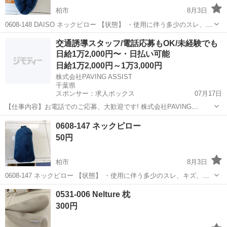
柏市
8月3日
0608-148 DAISO ネックピロー 【状態】 ・使用に伴う多少のスレ、キ
ズ、落としきれない汚れなどございます ・詳細は現地でご確認くださ
千葉
柏市
寝具
DAISO
交通誘導スタッフ/電話応募もOK/未経験でも
い ・お値引きは出来かねますのでご了承願います ※中古品のため...
日給1万2,000円〜・日払い可能
日給1万2,000円～1万3,000円
株式会社PAVING ASSIST
千葉県
スポンサー：求人ボックス
07月17日
【仕事内容】お電話でのご応募、大歓迎です! 株式会社PAVING
ASSIST:03-5817-4907 「今すぐまとまったお金が必要」 「どうせ働く
アルバイト・パート
0608-147 ネックピロー
なら人間関係のしがらみがない綺麗な営業所が良い」 そんな貴方にぴ
50円
ったりの環境です...
柏市
8月3日
0608-147 ネックピロー 【状態】 ・使用に伴う多少のスレ、キズ、落
としきれない汚れなどございます ・詳細は現地でご確認ください ・お
千葉
柏市
寝具
現地
0531-006 Nelture 枕
値引きは出来かねますのでご了承願います ※中古品のため、状態につ
300円
い...