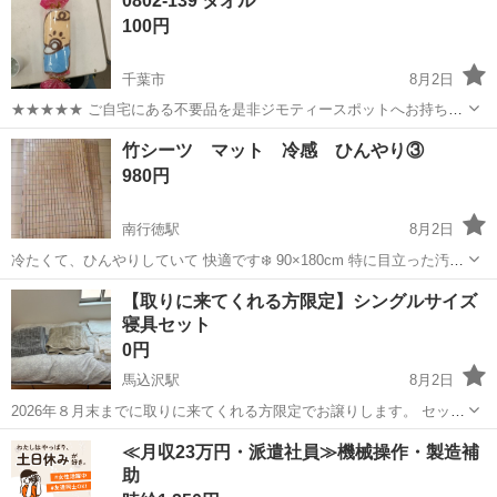
0802-139 タオル
100円
千葉市
8月2日
★★★★★ ご自宅にある不要品を是非ジモティースポットへお持ち込
みしませんか？ 家電、趣味・スポーツ・レジャー用品、こども用品、
千葉
千葉市
寝具
現地
竹シーツ マット 冷感 ひんやり③
衣料服飾品、生活雑貨、家具、本、CD・DVDなどが無料でまとめて持
980円
ち込めます！ ※詳細はこ...
南行徳駅
8月2日
冷たくて、ひんやりしていて 快適です❄️ 90×180cm 特に目立った汚れ
はありません。 取りに来ていただける方（重いので（約5キロ前
千葉
市川市
南行徳駅
寝具
シーツ
【取りに来てくれる方限定】シングルサイズ
後）、車でのお渡しをオススメします） 32cm✕32cmの買った時の箱
寝具セット
に入れて...
0円
馬込沢駅
8月2日
2026年８月末までに取りに来てくれる方限定でお譲りします。 セット
の内容は ・マットレス ・羽毛布団(カバー付き ※洗濯はしています
千葉
船橋市
馬込沢駅
寝具
シングル
≪月収23万円・派遣社員≫機械操作・製造補
がアイロンかけなし) ・敷きパット(冬用×1(ユニクロ)、夏用×1(ニト
助
リ)、オールシーズ...