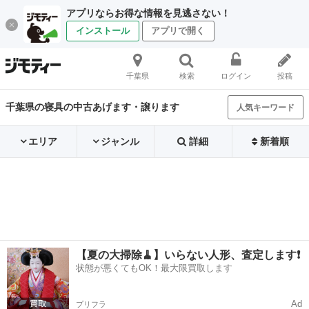
アプリならお得な情報を見逃さない！
インストール
アプリで開く
千葉県
検索
ログイン
投稿
千葉県の寝具の中古あげます・譲ります
人気キーワード
エリア
ジャンル
詳細
新着順
【夏の大掃除🧹】いらない人形、査定します❗️
状態が悪くてもOK！最大限買取します
Ad
プリフラ