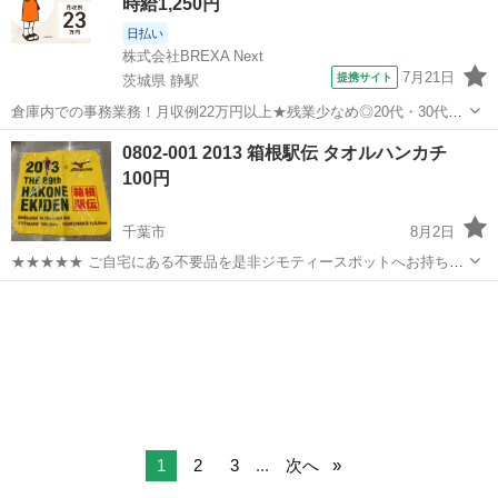
時給1,250円
日払い
株式会社BREXA Next
7月21日
提携サイト
茨城県 静駅
倉庫内での事務業務！月収例22万円以上★残業少なめ◎20代・30代・
40代の男女活躍中！空調完備で快適作業★食堂利用可◎マイカー通勤
茨城
常陸大宮市
静駅
その他
0802-001 2013 箱根駅伝 タオルハンカチ
OK◎無料駐車場完備！《茨城県常陸大宮市》 人気の工場のお仕事 ◇
100円
電子部品製造倉庫内の事務...
千葉市
8月2日
★★★★★ ご自宅にある不要品を是非ジモティースポットへお持ち込
みしませんか？ 家電、趣味・スポーツ・レジャー用品、こども用品、
千葉
千葉市
寝具
箱根駅伝
衣料服飾品、生活雑貨、家具、本、CD・DVDなどが無料でまとめて持
ち込めます！ ※詳細はこ...
1
2
3
...
次へ