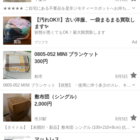
★★★★★ ご自宅にある不要品を是非ジモティースポットへお持ち込
みしませんか？ 家電、趣味・スポーツ・レジャー用品、こども用品、
千葉
千葉市
寝具
現地
【汚れOK‼️】古い洋服、一袋まるまる買取し
衣料服飾品、生活雑貨、家具、本、CD・DVDなどが無料でまとめて持
ます✨
ち込めます！ ※詳細はこ...
状態が悪くてもOK！最大限買取します
Ad
プリフラ
0805-052 MINI ブランケット
300円
柏市
8月5日
0805-052 MINI ブランケット 【状態】 ・使用に伴う多少のスレ、キ
ズ、落としきれない汚れなどございます ・詳細は現地でご確認くださ
千葉
柏市
寝具
ブランケット
敷布団（シングル）
い ・お値引きは出来かねますのでご了承願います ※中古品のため、...
2,000円
市川駅
8月5日
【タイトル】 【未開封・新品】敷布団 シングル (100×210×8cm) 抗菌
防臭・軽量 【本文】 ご覧いただきありがとうございます。 Amazonで
千葉
市川市
市川駅
寝具
敷布団
マットレス
購入しましたが、使用する機会がなく外箱・パッケージも未開封のま