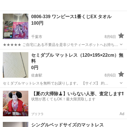
0806-339 ワンピース1番くじEX タオル
100円
千葉市
8月6日
★★★★★ ご自宅にある不要品を是非ジモティースポットへお持ち込
みしませんか？ 家電、趣味・スポーツ・レジャー用品、こども用品、
千葉
千葉市
寝具
現地
セミダブル マットレス（120×195×22cm）無
衣料服飾品、生活雑貨、家具、本、CD・DVDなどが無料でまとめて持
料
ち込めます！ ※詳細はこ...
0円
佐倉駅
8月6日
セミダブルマットレスを無料でお譲りします。 【サイズ】 約
120×195×22cm 【状態】 ・使用期間：約1年半 ・ポケットコイルマッ
千葉
佐倉市
佐倉駅
寝具
セミダブル
【夏の大掃除🧹】いらない人形、査定します❗️
トレス ・大きな汚れ、破れはありません。 ・ペットなし、禁煙環境で
状態が悪くてもOK！最大限買取します
使用していました。...
Ad
プリフラ
シングルベッドサイズのマットレス