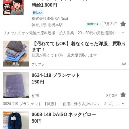
時給1,600円
日払い
株式会社BREXA Next
7月21日
提携サイト
神奈川県 南橋本駅
リチウムイオン電池の原料運搬・投入作業！20～50代の男性活躍中★
ワンルーム寮完備！赴任旅費会社負担！年間休日130日★フォークリフ
神奈川
相模原市
南橋本駅
その他
【汚れててもOK】着なくなった洋服、買取り
ト免許お持ちの方、活躍中！就業先食堂利用可★《神奈川県相模原
ます！
市》 人気の工場のお仕事 ◇電...
状態が悪くてもOK！最大限買取します
Ad
プリフラ
0624-119 ブランケット
150円
柏市
8月3日
0624-119 ブランケット 【状態】 ・使用に伴う多少のスレ、キズ、落
としきれない汚れなどございます ・詳細は現地でご確認ください ・お
千葉
柏市
寝具
現地
0608-148 DAISO ネックピロー
値引きは出来かねますのでご了承願います ※中古品のため、状態につ
50円
い...