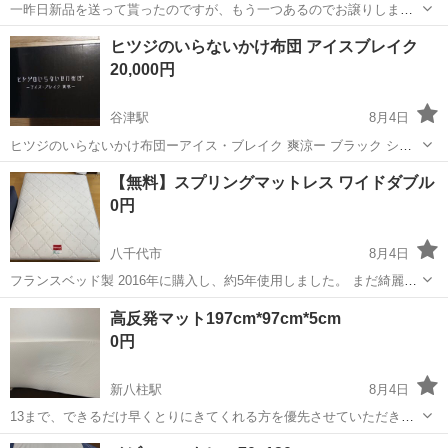
一昨日新品を送って貰ったのですが、もう一つあるのでお譲りしま
す。 開けましたが使ってません。定価十万円です。 大きいので近くま
千葉
千葉市
千葉駅
寝具
ヒツジのいらないかけ布団 アイスブレイク
で来て頂いて一緒に運べる方でお願いいたします🙇
20,000円
谷津駅
8月4日
ヒツジのいらないかけ布団ーアイス・ブレイク 爽涼ー ブラック シン
グル 150×210cm 定価25,500円 暑い時期に活躍する寝具です。 新品未
千葉
習志野市
谷津駅
寝具
ヒツジ
【無料】スプリングマットレス ワイドダブル
開封ですが不要になったため出品します。
0円
八千代市
8月4日
フランスベッド製 2016年に購入し、約5年使用しました。 まだ綺麗で
問題なく使用できます。 幅×長さ 1540×1950mm 厚さ 220mm 製品
千葉
八千代市
寝具
高反発マット197cm*97cm*5cm
の詳細は画像をご覧ください
0円
新八柱駅
8月4日
13まで、できるだけ早くとりにきてくれる方を優先させていただきま
す。 よろしくおねがいします。
千葉
松戸市
新八柱駅
寝具