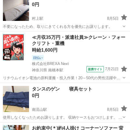
0円
村上駅
8月5日
不要になったため、取りにきてくれる方を優先にお譲りします。
千葉
八千代市
村上駅
寝具
≪月収35万円・派遣社員≫クレーン・フォー
クリフト・重機
時給1,600円
日払い
株式会社BREXA Next
7月21日
提携サイト
神奈川県 南橋本駅
リチウムイオン電池の原料運搬・投入作業！20～50代の男性活躍中★
ワンルーム寮完備！赴任旅費会社負担！年間休日130日★フォークリフ
神奈川
相模原市
南橋本駅
その他
タンスのゲン 寝具セット
ト免許お持ちの方、活躍中！就業先食堂利用可★《神奈川県相模原
0円
市》 人気の工場のお仕事 ◇電...
南流山駅
8月5日
使用しなくなったためお譲りします。 収納ケースもおつけします。 洗
濯済みです。 商品詳細は下記をご覧ください。
千葉
流山市
南流山駅
寝具
お約束中(＊)約4人掛け コーナーソファー 背
https://item.rakuten.co.jp/tansu/7519000100/?scid=wi_ic...