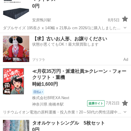
0円
ま保管し...
安房鴨川駅
8月5日
ダブルサイズ 195長さ x 140幅 x 21厚み cm 2026/1に購入しました。
結構硬めで選び、初期はほんとに寝返りゴロゴロめっちゃできるわ〜
千葉
鴨川市
安房鴨川駅
寝具
【求】古いお人形、お譲りください
って感じの硬さでした。 今は、へたりは弱あるかな。という感じで
状態が悪くてもOK！最大限買取します
す。 コイ...
Ad
プリフラ
≪月収35万円・派遣社員≫クレーン・フォー
クリフト・重機
時給1,600円
日払い
株式会社BREXA Next
7月21日
提携サイト
神奈川県 南橋本駅
リチウムイオン電池の原料運搬・投入作業！20～50代の男性活躍中★
ワンルーム寮完備！赴任旅費会社負担！年間休日130日★フォークリフ
神奈川
相模原市
南橋本駅
その他
タオルケットシングル 5枚セット
ト免許お持ちの方、活躍中！就業先食堂利用可★《神奈川県相模原
0円
市》 人気の工場のお仕事 ◇電...