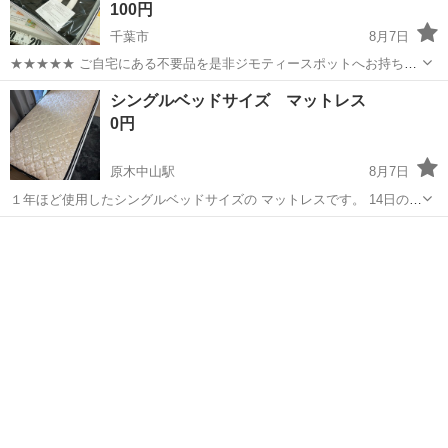
100円
千葉市
8月7日
★★★★★ ご自宅にある不要品を是非ジモティースポットへお持ち込
みしませんか？ 家電、趣味・スポーツ・レジャー用品、こども用品、
千葉
千葉市
寝具
フリースブランケット
シングルベッドサイズ マットレス
衣料服飾品、生活雑貨、家具、本、CD・DVDなどが無料でまとめて持
0円
ち込めます！ ※詳細はこ...
原木中山駅
8月7日
１年ほど使用したシングルベッドサイズの マットレスです。 14日の午
前中、または夜に取りに来てくださる方を 優先します。
千葉
船橋市
原木中山駅
寝具