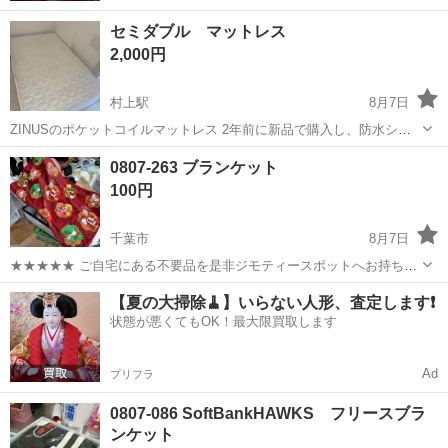
セミダブル マットレス
2,000円
村上駅
8月7日
ZINUSのポケットコイルマットレス 2年前に新品で購入し、防水シー
ツを敷いて使用しておりました。 簡易クリーニング済み 目立った汚
千葉
八千代市
村上駅
寝具
0807-263 ブランケット
れ、キズなし 120x195x20 スプリング入りです 8月11日8時〜11時の
100円
間...
千葉市
8月7日
★★★★★ ご自宅にある不要品を是非ジモティースポットへお持ち込
みしませんか？ 家電、趣味・スポーツ・レジャー用品、こども用品、
千葉
千葉市
寝具
ブランケット
【夏の大掃除🧹】いらない人形、査定します❗️
衣料服飾品、生活雑貨、家具、本、CD・DVDなどが無料でまとめて持
状態が悪くてもOK！最大限買取します
ち込めます！ ※詳細はこ...
Ad
プリフラ
0807-086 SoftBankHAWKS フリースブラ
ンケット