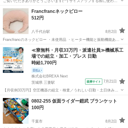
ご覧いただきありがとうございます(^^) サイズアップする際に使わな
くなったためお譲りします。 使用感があるため、気にならない方のみ
千葉
千葉市
千城台駅
寝具
Francfrancネックピロー
お願いします。 角1箇所にシミが少しありますが、コイルも問題なく
512円
綺麗な方だと思います。 即決...
八千代台駅
8月2日
Francfrancのネックピロー ・未使用品 ・ヒーター機能と振動機能あり
・充電式 ・箱、説明書、充電ケーブル付き 受け渡し場所の相談受け付
千葉
八千代市
八千代台駅
寝具
Francfranc
≪寮無料・月収33万円・派遣社員≫機械系工
けます。
場での組立・加工・プレス 日勤
時給1,700円
日払い
株式会社BREXA Next
7月21日
提携サイト
茨城県 三妻駅
【月収例33万円】空圧機器の組立・検査／うれしい日勤・土日休み／
無料の社宅付き◎ 人気の工場のお仕事 ◇空気圧制御機器製品の組立・
茨城
常総市
三妻駅
その他
0802-255 仮面ライダー鎧武 ブランケット
検査作業◇ ・調整機器の組立作業 ★工場未経験者でも安心して働ける
100円
環境になります。 ★細...
千葉市
8月2日