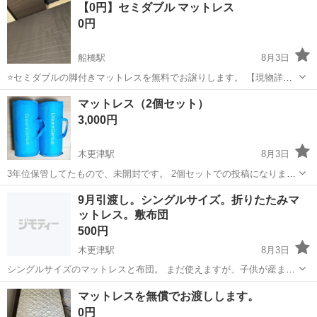
神奈川
相模原市
南橋本駅
その他
【0円】セミダブル マットレス
ト免許お持ちの方、活躍中！就業先食堂利用可★《神奈川県相模原
0円
市》 人気の工場のお仕事 ◇電...
船橋駅
8月3日
⭐️セミダブルの脚付きマットレスを無料でお譲りします。 【現物詳
細】 カラー：ブラック 厚さ ：約18cm 付属品：脚付き約12cm（着脱
千葉
船橋市
船橋駅
寝具
マットレス（2個セット）
可能） :シーツ（ネイビー） 汚れ. ：特になし 【お渡し条件】 ・料
3,000円
金：0円...
木更津駅
8月3日
3年位保管してたもので、未開封です。 2個セットでの投稿になりま
す。 広げてある物は見本です。 広げた時に、折りたたまれてるから真
千葉
木更津市
木更津駅
寝具
セット
9月引渡し。シングルサイズ。折りたたみマ
ん中が縦に山折りになっていましたが、マットレスの上に布団を敷い
ットレス。敷布団
てうちでは使用してました。...
500円
木更津駅
8月3日
シングルサイズのマットレスと布団。 まだ使えますが、子供が産まれ
て実家帰省の際 シングルでは小さいためお譲りいたします。 引渡し先
千葉
木更津市
木更津駅
寝具
シングル
マットレスを無償でお渡しします。
は実家マンションです。駐車場あります。
0円