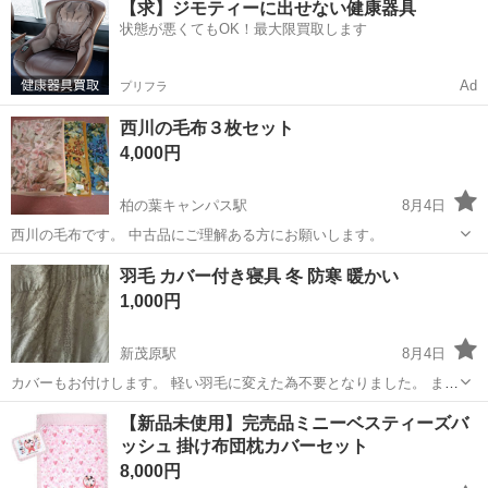
【求】ジモティーに出せない健康器具
ト免許お持ちの方、活躍中！就業先食堂利用可★《神奈川県相模原
状態が悪くてもOK！最大限買取します
市》 人気の工場のお仕事 ◇電...
Ad
プリフラ
西川の毛布３枚セット
4,000円
柏の葉キャンパス駅
8月4日
西川の毛布です。 中古品にご理解ある方にお願いします。
千葉
柏市
柏の葉キャンパス駅
寝具
羽毛 カバー付き寝具 冬 防寒 暖かい
1,000円
新茂原駅
8月4日
カバーもお付けします。 軽い羽毛に変えた為不要となりました。 まだ
まだ弾力があります。 使っていたのは冬季だけでした。 保管は圧縮袋
千葉
千葉市
新茂原駅
寝具
付け
【新品未使用】完売品ミニーベスティーズバ
に入れてました。
ッシュ 掛け布団枕カバーセット
8,000円