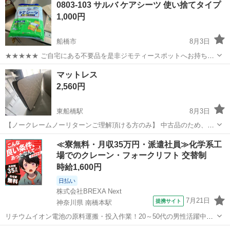
0803-103 サルバ ケアシーツ 使い捨てタイプ
1,000円
船橋市
8月3日
★★★★★ ご自宅にある不要品を是非ジモティースポットへお持ち込
みしませんか？ 家電、趣味・スポーツ・レジャー用品、こども用品、
千葉
船橋市
寝具
シーツ
マットレス
衣料服飾品、生活雑貨、家具、本、CD・DVDなどが無料でまとめて持
2,560円
ち込めます！ ※詳細はこ...
東船橋駅
8月3日
【ノークレームノーリターンご理解頂ける方のみ】 中古品のため、ご
理解がある方のみの取引とさせていただきます。 ⚠️船橋市中野木1-1-
千葉
船橋市
東船橋駅
寝具
≪寮無料・月収35万円・派遣社員≫化学系工
22でのお取引です⚠️ ◎汚れがあります ◎形はしっかりしています
場でのクレーン・フォークリフト 交替制
時給1,600円
日払い
株式会社BREXA Next
7月21日
提携サイト
神奈川県 南橋本駅
リチウムイオン電池の原料運搬・投入作業！20～50代の男性活躍中★
ワンルーム寮完備！赴任旅費会社負担！年間休日130日★フォークリフ