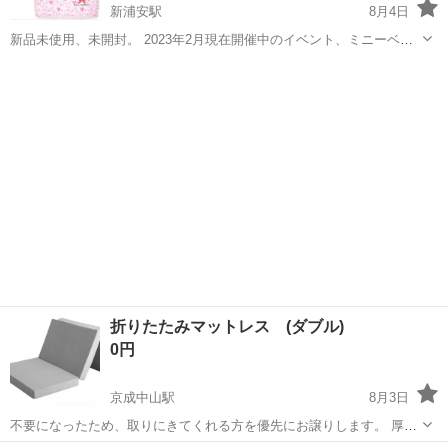
新浦安駅
8月4日
新品未使用、未開封。 2023年2月現在開催中のイベント、ミニーベス
ティーズバッシュの限定掛け布団カバーです。 サイズ：（掛ふとんカ
千葉
浦安市
新浦安駅
寝具
布団カバー
バー）縦約210×横約150cm（まくらカバー）縦約43×横約63cm アイテ
ム詳細: ...
折りたたみマットレス (ダブル)
0円
京成中山駅
8月3日
不要になったため、取りにきてくれる方を優先にお譲りします。 厚め
でしっかりとした質感です。シーツも箱から出したばかりの新品をお