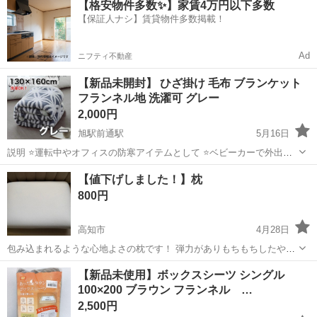
【格安物件多数✨】家賃4万円以下多数
駐車場完備◎正社員登用制度あり！《徳島県板野郡松茂町》 人気の工
【保証人ナシ】賃貸物件多数掲載！
場のお仕事 ◇車載用リチウ...
Ad
ニフティ不動産
【新品未開封】 ひざ掛け 毛布 ブランケット
フランネル地 洗濯可 グレー
2,000円
旭駅前通駅
5月16日
説明 ⭐️運転中やオフィスの防寒アイテムとして ⭐️ベビーカーで外出す
る用に ⭐️おうちリラックスアイテムとして ※未開封のため、かなり圧
高知
高知市
旭駅前通駅
寝具
毛布
【値下げしました！】枕
縮されています。 ご了承ください。 ••✼••┈┈┈商品説明┈┈┈••✼••
800円
サ...
高知市
4月28日
包み込まれるような心地よさの枕です！ 弾力がありもちもちしたやわ
らかい感触で頭にフィットします。首や肩などへの負担を軽減してく
高知
高知市
寝具
譲り
【新品未使用】ボックスシーツ シングル
れます。 通気性がありムレにくい。ベーシックな長方形タイプ。カバ
100×200 ブラウン フランネル …
ーは抗菌防臭加工つきのなめらか生地...
2,500円