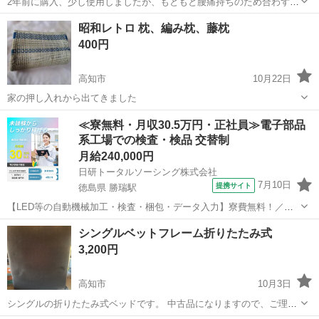
2年前に購入、少し使用しましたが、もともと腰痛持ちのため合わず保
管しておりました。 一つ7000円、写真3枚目のほつれている物は6000
高知
高知市
旭駅
寝具
シングル
昭和レトロ 枕、編み枕、藤枕
円、二つまとめてのお取引で12,000に値引きいたします。 他の商品と
400円
同時取引でさら...
高知市
10月22日
家の押し入れから出てきました
高知
高知市
寝具
レトロ
≪寮無料・月収30.5万円・正社員≫電子部品
系工場での検査・検品 交替制
月給240,000円
日研トータルソーシング株式会社
7月10日
提携サイト
徳島県 勝瑞駅
【LED等の自動機械加工・検査・梱包・データ入力】寮費無料！／年
間休日は130日以上／未経験OK！ お仕事について スマートフォンやパ
徳島
鳴門市
勝瑞駅
その他
シングルベットフレーム折りたたみ式
ソコン、車などに使われるLED等の電子部品の製造とそれに付帯する
3,200円
作業になります。①部品を...
高知市
10月3日
シングルの折りたたみ式ベッドです。 中古品になりますので、ご理解
のほどよろしくお願い致します。 配送できます。 南国2000円 高知市