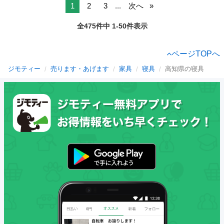
1
2
3
...
次へ
全475件中 1-50件表示
ページTOPへ
ジモティー
売ります・あげます
家具
寝具
高知県の寝具