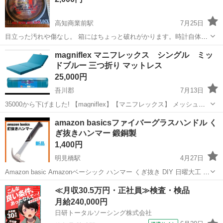
高知商業前駅
7月25日
目立った汚れや傷なし。 箱にはちょっと破れがかります。時計自体は
綺麗です。 電池入れるだけで時計は動きます。
高知
高知市
高知商業前駅
寝具
自体
magniflex マニフレックス シングル ミッ
ドブルー 三つ折り マットレス
25,000円
吾川郡
7月13日
35000から下げました! 【magniflex】【マニフレックス】 メッシュ・
ウィング ミッドブルーセル 三つ折り マットレス 高反発 体圧分散 四
高知
吾川郡
寝具
マニフレックス
amazon basicsファイバーグラスハンドル く
季を通じた快適性と使い勝手の良さで独走するベストセラーモデル。
ぎ抜きハンマー 鍛銅製
...
1,400円
明見橋駅
4月27日
Amazon basic Amazonベーシック ハンマー くぎ抜き DIY 日曜大工 工
具 仕事 現場 点検 大工 建築 建設 グリップ トンカチ 金槌 かなづち キ
高知
高知市
明見橋駅
寝具
ハンマー
≪月収30.5万円・正社員≫検査・検品
ャンプ テント設営 テント タープ 防災 災害 ブ...
月給240,000円
日研トータルソーシング株式会社