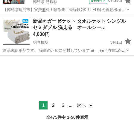
6月29日
提携サイト
徳島県 勝瑞駅
【徳島県鳴門市】寮費無料！軽作業！未経験OK！LED等の自動機械加
工・検査・梱包・データ入力《お仕事No.NS0560》 お仕事について ス
徳島
鳴門市
勝瑞駅
その他
新品⭐️ ガーゼケット タオルケット シングル
マートフォンやパソコン、車などに使われるLED等の電子部品の製造
セミダブル 洗える オールシー…
とそれに付帯する作...
4,000円
明見橋駅
3月1日
新品未使用品です。 撮影のために開封していますm(_ _)m ⭐️在庫1点限
り⭐️ YUNZHOUガーゼケットタオルケットシングルセミダブルひざ掛
高知
高知市
明見橋駅
寝具
オール
け ポリエステル綿混紡組織ガーゼお昼寝肌掛け布団カバーやわらか吸
湿通気...
1
2
3
...
次へ
全475件中 1-50件表示