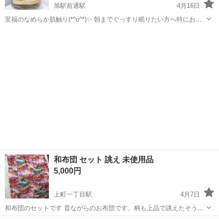
旭駅前通駅
4月16日
至福のなめらか肌触り(*^o^*)✨ 朝までぐっすり眠りたい方へ特におす
すめ！ 椿オイル保湿加工のしっとりカバーです。 =========商品説
高知
高知市
旭駅前通駅
寝具
シーツ
明========== カラー：ブラウン 【対応サイズ】 ボックスシーツ
は...
和布団 セット 誂え 未使用品
5,000円
上町一丁目駅
4月7日
和布団のセットです 昔ながらのお布団です。柄も上品で誂えたそうで
す いただいたのですが、その方も使用してないそうです 私も使用して