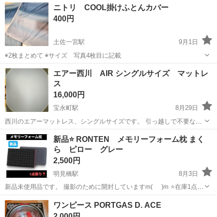
高知
高知市
寝具
シングルベットフレーム
ニトリ COOL掛けふとんカバー
内1000円 いの2000円 それ以外要相談 取引場所桟橋3丁目あたりにな
400円
りますので、...
土佐一宮駅
9月1日
◉2枚まとめて ◉サイズ 写真4枚目に記載
高知
高知市
土佐一宮駅
寝具
ニトリ
エアー西川 AIR シングルサイズ マットレ
ス
16,000円
宝永町駅
8月29日
西川のエアーマットレス、シングルサイズです。 引っ越しで不要なた
め、お譲りします。
高知
高知市
宝永町駅
寝具
西川
新品⭐️ RONTEN メモリーフォーム枕 まく
ら ピロー グレー
2,500円
明見橋駅
8月3日
新品未使用品です。 撮影のために開封していますm(_ _)m ⭐️在庫1点限
り⭐️ RONTEN メモリーフォーム枕 まくら ピロー 61.10 200 ❤️安心
高知
高知市
明見橋駅
寝具
新品
ワンピース PORTGAS D. ACE
してお取引していただけるよう 疑問点・ご要望どんど...
2,000円