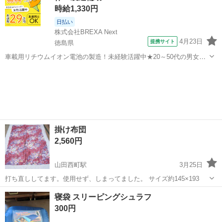
時給1,330円
日払い
株式会社BREXA Next
4月23日
提携サイト
徳島県
車載用リチウムイオン電池の製造！未経験活躍中★20～50代の男女活
躍中！寮費無料★備品付き1R寮完備！自宅からマイカー通勤OK！無料
徳島
その他
駐車場完備◎正社員登用制度あり！《徳島県板野郡松茂町》 人気の工
場のお仕事 ◇車載用リチウ...
掛け布団
2,560円
山田西町駅
3月25日
打ち直ししてます。使用せず、しまってました。 サイズ約145×193
高知
香美市
山田西町駅
寝具
掛け布団
寝袋 スリーピングシュラフ
300円