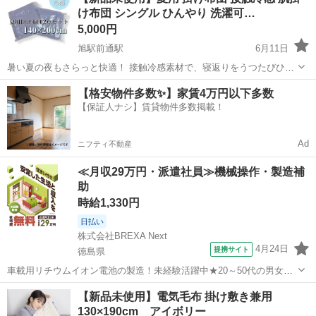
け布団 シングル ひんやり 洗濯可…
5,000円
旭駅前通駅
6月11日
暑い夏の夜もさらっと快適！ 接触冷感素材で、寝返りをうつたびひん
やり気持ちいい♪ エアコンと併用すれば寝苦しさ知らず☺️♪ 2点セット
高知
高知市
旭駅前通駅
寝具
掛け布団
【格安物件多数✨】家賃4万円以下多数
なのでご家族用としても来客用の予備としても使えます！ ••✼••┈┈┈商
【保証人ナシ】賃貸物件多数掲載！
品説明┈┈┈•...
Ad
ニフティ不動産
≪月収29万円・派遣社員≫機械操作・製造補
助
時給1,330円
日払い
株式会社BREXA Next
4月24日
提携サイト
徳島県
車載用リチウムイオン電池の製造！未経験活躍中★20～50代の男女活
躍中！寮費無料★備品付き1R寮完備！自宅からマイカー通勤OK！無料
徳島
その他
【新品未使用】電気毛布 掛け敷き兼用
駐車場完備◎正社員登用制度あり！《徳島県板野郡松茂町》 人気の工
130×190cm アイボリー
場のお仕事 ◇車載用リチウ...