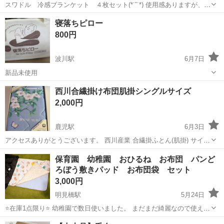
スワドル 冷感ブランケット ４枚セット(*˙˘˙*) 使用感ありますが、ま
だまだお使いいただけます♪
高知
高知市
旭町一丁目駅
寝具
スワドル
寝落ちピロー
800円
波川駅
6月7日
新品未使用
高知
土佐市
波川駅
寝具
新品
西川合繊掛け布団肌掛シングルサイズ
2,000円
鹿児駅
6月3日
アクセスありがとうございます。 西川産業 合繊掛ふとん(肌掛) サイズ
140×160cm ★素材画像参照して下さい。 表生地パイル綿100% 裏生地
高知
高知市
鹿児駅
寝具
合繊
保育園 幼稚園 おひるね お布団 パンど
綿100% 中わたポリエステル 徳島の結婚式返礼品 画像４〜5枚目は
ろぼう敷きパッド お布団袋 セット
使...
3,000円
明見橋駅
5月24日
⭐️在庫1点限り⭐️ 幼稚園で数日使いました。 まだまだ綺麗なので使えま
す！ パンどろぼう敷きパッドは、夏に涼しい接触冷感です。 サイズは
高知
高知市
明見橋駅
寝具
ろぼう