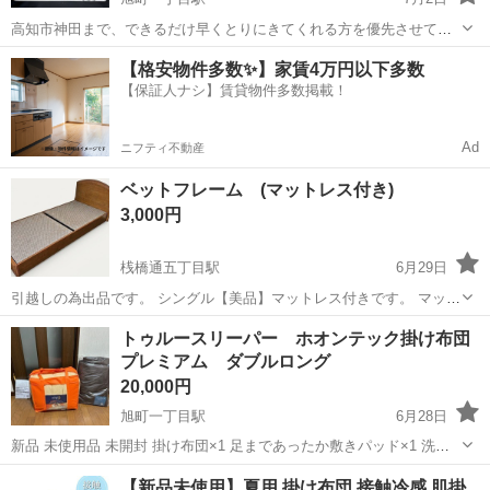
高知市神田まで、できるだけ早くとりにきてくれる方を優先させてい
ただきます。 よろしくおねがいします。 長期保管期間あり、多少経年
高知
高知市
旭町一丁目駅
寝具
【格安物件多数✨】家賃4万円以下多数
劣化あります。 5枚目は、軽く拭きとり後、天日干し中です。 表面は
【保証人ナシ】賃貸物件多数掲載！
比較的綺麗です。
Ad
ニフティ不動産
ベットフレーム (マットレス付き)
3,000円
桟橋通五丁目駅
6月29日
引越しの為出品です。 シングル【美品】マットレス付きです。 マット
レスのお写真ご希望の方は お問い合わせ頂けたらと思います。 フレー
高知
高知市
桟橋通五丁目駅
寝具
フレーム
トゥルースリーパー ホオンテック掛け布団
ムは解体してのお渡しです٩( ᐛ )و
プレミアム ダブルロング
20,000円
旭町一丁目駅
6月28日
新品 未使用品 未開封 掛け布団×1 足まであったか敷きパッド×1 洗濯
ネット×1 令和5年11月18日に購入
高知
高知市
旭町一丁目駅
寝具
掛け布団
【新品未使用】夏用 掛け布団 接触冷感 肌掛