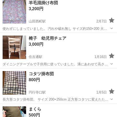
羊毛混掛け布団
駐車場完備◎正社員登用制度あり！《徳島県板野郡松茂町》 人気の工
3,200円
場のお仕事 ◇車載用リチウ...
山田西町駅
2月7日
使わずにしまっていました。 汚れや破れ無し サイズ約150×200 大き
な袋がないので、布団そのままの受け渡しになります。
高知
香美市
山田西町駅
寝具
掛け布団
椅子 幼児用チェア
3,000円
住吉通駅
1月16日
ダイニングテーブルで子供用に使っていました。溝にあわせて高さを
かえたりできるので大きくなっても使えます。椅子につける座布団？
高知
南国市
住吉通駅
寝具
喫煙者
コタツ掛布団
も洗濯しておつけします。 ペット喫煙者なしです。
800円
円行寺口駅
1月5日
長方形コタツ掛布団。 サイズ 200×250cm 正方形コタツに変えたため
お譲りします。 破れや目立ったシミ汚れはありません。
高知
高知市
円行寺口駅
寝具
コタツ
まくら
500円