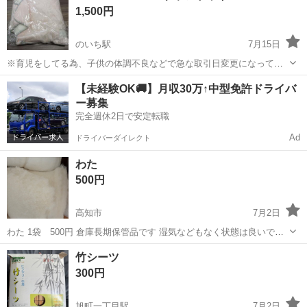
1,500円
使用環境...
のいち駅
7月15日
※育児をしてる為、子供の体調不良などで急な取引日変更になってし
まうかもしれませんがご了承下さい。 𝗔𝗳𝘁𝗲𝗿𝗻𝗼𝗼𝗻 𝘁𝗲𝗮 ブランケット
高知
香南市
のいち駅
寝具
ブランケット
【未経験OK🚚】月収30万↑中型免許ドライバ
です。 新品、未使用品です。 サイズは70×120cmです。 定価3800円
ー募集
(...
完全週休2日で安定転職
Ad
ドライバーダイレクト
わた
500円
高知市
7月2日
わた 1袋 500円 倉庫長期保管品です 湿気などもなく状態は良いです
使っていただける方へ
高知
高知市
寝具
状態
竹シーツ
300円
旭町一丁目駅
7月2日