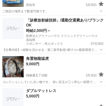
高知市
3月20日
ご指定の場所まで配達可能です。
高知
高知市
寝具
寝袋
「診療放射線技師」/通勤交通費あり/ブランク
OK
時給2,000円～
医療法人グリーンハウス クリニックグリーンハウス
高知県
スポンサー：求人ボックス
07月29日
【仕事内容】<経験を活かせる・第二新卒歓迎>駅チカ×最新環境でキ
ャリアアップ! 病院並みの充実したモダリティ完備!働きながらさらな
アルバイト・パート
角置物龍猛虎
るスキルアップへ 夜勤や当直は一切なし!健診中心の規則正しい勤務で
9,000円
無理なく働けます 充実の福利厚生と...
桟橋通五丁目駅
3月16日
コレクションしていた古い物です。 赤い目玉が三ヶ所ない状態で
す、、！ 大きさ縦48cm 気になる方はご遠慮下さい！！ 近く迄のお引
高知
高知市
桟橋通五丁目駅
寝具
置物
ダブルマットレス
き取りお願いします。 NC,NRでお願いします。
5,000円