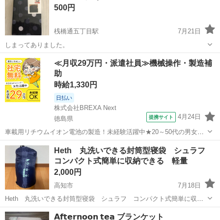
500円
桟橋通五丁目駅
7月21日
しまってありました。
高知
高知市
桟橋通五丁目駅
寝具
≪月収29万円・派遣社員≫機械操作・製造補
助
時給1,330円
日払い
株式会社BREXA Next
4月24日
提携サイト
徳島県
車載用リチウムイオン電池の製造！未経験活躍中★20～50代の男女活
躍中！寮費無料★備品付き1R寮完備！自宅からマイカー通勤OK！無料
徳島
その他
Heth 丸洗いできる封筒型寝袋 シュラフ
駐車場完備◎正社員登用制度あり！《徳島県板野郡松茂町》 人気の工
コンパクト式簡単に収納できる 軽量
場のお仕事 ◇車載用リチウ...
2,000円
高知市
7月18日
Heth 丸洗いできる封筒型寝袋 シュラフ コンパクト式簡単に収納
できる 軽量 3年前に約5,000円で購入し、2回車中泊で使用しまし
高知
高知市
寝具
シュラフ
𝗔𝗳𝘁𝗲𝗿𝗻𝗼𝗼𝗻 𝘁𝗲𝗮 ブランケット
た。 屋外では使用しておりません。 洗濯済み。 サイズ:180cm×75cm