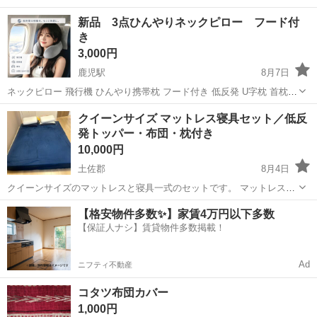
新品 3点ひんやりネックピロー フード付
き
3,000円
鹿児駅
8月7日
ネックピロー 飛行機 ひんやり携帯枕 フード付き 低反発 U字枕 首枕
アイスシルク生地 記憶フォーム 取り外し可能フード 洗える コンパク
高知
高知市
鹿児駅
寝具
クイーンサイズ マットレス寝具セット／低反
ト収納 新幹線 車 旅行 出張 オフィス
発トッパー・布団・枕付き
10,000円
土佐郡
8月4日
クイーンサイズのマットレスと寝具一式のセットです。 マットレスは
厚さ約15cmの低反発タイプで、さらに厚さ約2.5インチ（約6cm）の
高知
土佐郡
寝具
【格安物件多数✨】家賃4万円以下多数
低反発マットレストッパーが付属します。 セット内容 クイーンサイズ
【保証人ナシ】賃貸物件多数掲載！
マット...
Ad
ニフティ不動産
コタツ布団カバー
1,000円