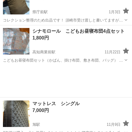
県庁前駅
1月3日
コレクション整理のため出品です！ 須崎市受け渡しと書いてますが近
場なら持っていきます！ 市内でも全然言ってください！ ※室戸、安
高知
高知市
県庁前駅
寝具
市内
シナモロール こどもお昼寝布団4点セット
芸、足摺、土佐清水、大豊は相談 主→新しいの買いました 結構沈む柔
1,800円
らかい(？)枕です！ 酷...
高知商業前駅
11月22日
こどもお昼寝布団セット（かばん、掛け布団、敷き布団、バッグ） 保
育園おひるね布団セット（かばんつき） 買い直しましたが、お昼寝が
高知
高知市
高知商業前駅
寝具
かばん
なくなったため。 多少の擦れなどはありますが、お漏らしなども一度
もなく、美品でまだまだ使って...
マットレス シングル
7,000円
旭駅
11月9日