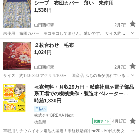
シープ 布団カバー 薄い 未使用
1,536円
山田西町駅
2月7日
未使用 布団カバー モコモコしてません。薄いです。 サイズ約
144×206
高知
香美市
山田西町駅
寝具
布団カバー
２枚合わせ 毛布
1,024円
山田西町駅
2月7日
サイズ 約180×230 アクリル100% 国産品 ふちの糸が切れている所
があります。 汚れなどはないですが、最近の物ではないです 押入れに
高知
香美市
山田西町駅
寝具
毛布
≪寮無料・月収29万円・派遣社員≫電子部品
ずっとしまったままになっていました 大きな袋がないので、毛布その
系工場での機械操作・製造オペレーター…
ままの受け渡しにな...
時給1,330円
日払い
株式会社BREXA Next
4月17日
提携サイト
徳島県
車載用リチウムイオン電池の製造！未経験活躍中★20～50代の男女活
躍中！寮費無料★備品付き1R寮完備！自宅からマイカー通勤OK！無料
徳島
その他