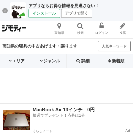
アプリならお得な情報を見逃さない！
インストール
アプリで開く
高知県
検索
ログイン
投稿
高知県の寝具の中古あげます・譲ります
人気キーワード
エリア
ジャンル
詳細
新着順
MacBook Air 13インチ 0円
抽選でプレゼント！応募は1分
Ad
くらしノート