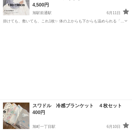
4,500円
旭駅前通駅
6月11日
掛けても、敷いても、これ1枚✨ 体の上からも下からも温められる「掛
け敷き兼用」だから、就寝時はもちろん、ソファやデスクでも活躍し
高知
高知市
旭駅前通駅
寝具
タイマー
ます☺️✨ ••✼••┈┈┈商品説明┈┈┈••✼•• サイズ：約130×190cm ■大
判...
スワドル 冷感ブランケット ４枚セット
400円
旭町一丁目駅
6月10日