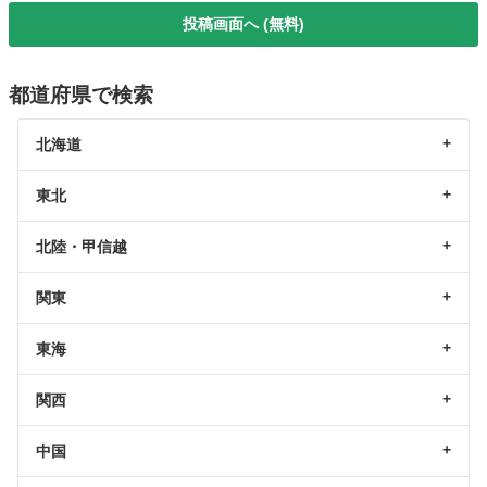
投稿画面へ (無料)
都道府県で検索
北海道
東北
北陸・甲信越
関東
東海
関西
中国