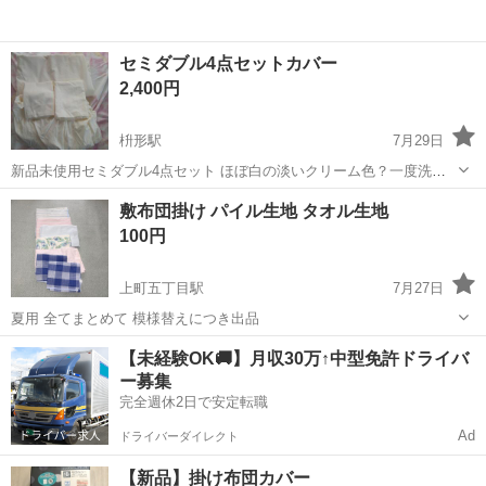
セミダブル4点セットカバー
2,400円
枡形駅
7月29日
新品未使用セミダブル4点セット ほぼ白の淡いクリーム色？一度洗濯
したので柔軟剤が少し香るかも、、です どうぞよろしくお願いいたし
高知
高知市
枡形駅
寝具
セミダブル
敷布団掛け パイル生地 タオル生地
ますm(_ _)m
100円
上町五丁目駅
7月27日
夏用 全てまとめて 模様替えにつき出品
高知
高知市
上町五丁目駅
寝具
【未経験OK🚚】月収30万↑中型免許ドライバ
ー募集
完全週休2日で安定転職
Ad
ドライバーダイレクト
【新品】掛け布団カバー