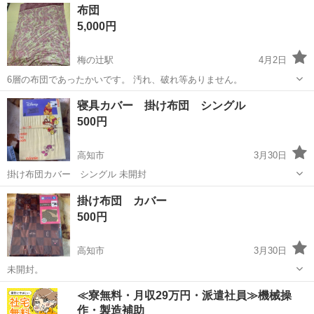
高知
高知市
上町一丁目駅
寝具
シーツ
布団
いません しかし、だいぶ前にあつらえたようですので、少し掛け布団
5,000円
のふんわり感は少ないかな…...
梅の辻駅
4月2日
6層の布団であったかいです。 汚れ、破れ等ありません。
高知
高知市
梅の辻駅
寝具
ありません
寝具カバー 掛け布団 シングル
500円
高知市
3月30日
掛け布団カバー シングル 未開封
高知
高知市
寝具
シングル
掛け布団 カバー
500円
高知市
3月30日
未開封。
高知
高知市
寝具
掛け布団
≪寮無料・月収29万円・派遣社員≫機械操
作・製造補助