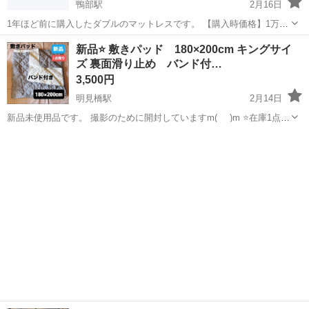
鴨部駅
2月16日
1年ほど前に購入したダブルのマットレスです。 【購入時価格】1万
2000円ぐらい 【サイズ】縦：20cm、横：97cm、奥行き：195cm
高知
高知市
鴨部駅
寝具
ダブル
新品⭐️ 敷きパッド 180×200cm キングサイ
（大体です） 【傷などの状態】とくに目立った傷はありません。 ただ
ズ 裏面滑り止め バンド付…
側面が中の綿がとこ...
3,500円
明見橋駅
2月14日
新品未使用品です。 撮影のために開封していますm(_ _)m ⭐️在庫1点限
り⭐️ 敷きパッド 180×200cm グレー 裏面滑り止め バンド付き キ
高知
高知市
明見橋駅
寝具
キングサイズ
ングサイズ 72.2 300 ❤️安心してお取引していただ...