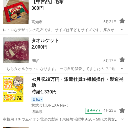
【中古品】毛布
70×120cm ❤️安心してお取引していただけるよう 疑問点・ご要望どん
300円
どん...
高知市
5月21日
レトロなデザインの毛布です。サイズは子どもサイズです。厚みがあ
り暖かいです。ペットちゃんの寝床毛布にも良さそうです。 サイズ:横
高知
高知市
寝具
毛布
タオルケット
98cm×縦140cm(素人採寸なので多少のズレあります) 状態:明らかな汚
2,000円
れや破れ等はありま...
旭駅
5月17日
こちらタオルケットになります。 一応自宅保管してましたのでご理解
よろしくお願いします🙇‍♀️
高知
高知市
旭駅
寝具
よろしくお願いします
≪月収29万円・派遣社員≫機械操作・製造補
助
時給1,330円
日払い
株式会社BREXA Next
4月23日
提携サイト
徳島県
車載用リチウムイオン電池の製造！未経験活躍中★20～50代の男女活
躍中！寮費無料★備品付き1R寮完備！自宅からマイカー通勤OK！無料
徳島
その他