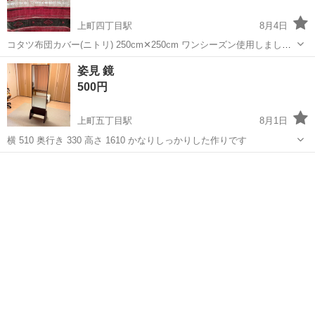
上町四丁目駅
8月4日
コタツ布団カバー(ニトリ) 250cm✕250cm ワンシーズン使用しまし
た。使う機会がなくなったので、中古品にご理解のある方にお譲りし
高知
高知市
上町四丁目駅
寝具
布団カバー
姿見 鏡
ます。
500円
上町五丁目駅
8月1日
横 510 奥行き 330 高さ 1610 かなりしっかりした作りです
高知
高知市
上町五丁目駅
寝具