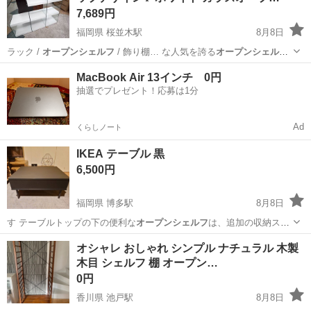
7,689円
福岡県 桜並木駅
8月8日
ラック /
オープンシェルフ
/ 飾り棚… な人気を誇る
オープンシェルフ
です！自分で…
福岡
大野城市
桜並木駅
収納家具
MacBook Air 13インチ 0円
抽選でプレゼント！応募は1分
Ad
くらしノート
IKEA テーブル 黒
6,500円
福岡県 博多駅
8月8日
す テーブルトップの下の便利な
オープンシェルフ
は、追加の収納スペ
ースとして、部…
福岡
福岡市
博多駅
オフィス用家具
オシャレ おしゃれ シンプル ナチュラル 木製
木目 シェルフ 棚 オープン…
0円
香川県 池戸駅
8月8日