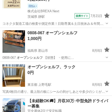
日払い
株式会社BREXA Next
7月21日
提携サイト
茨城県 静駅
コネクタ製造工場の検査や測定作業！日勤専属＆土日祝休み＆年間休
日128日★クリーンルーム内作業★マイカー通勤OK＆無料駐車場あり
茨城
常陸大宮市
静駅
その他
0808-067 オープンシェルフ
★就業先食堂利用可！日払い制度あり！《茨城県常陸大宮市》 人気の
1,000円
工場のお仕事 ◇コネクタ製造工...
福島県 郡山市
8月8日
0808-067
オープンシェルフ
【状態】 ・使用に…
福島
郡山市
収納家具
オープンシェルフ
オープンシェルフ、ラック
0円
東京都 上野毛駅
8月8日
写真4枚目の通り、最上段の板にシールの剥がしあとや多少のシミがあ
ります。
東京
世田谷区
上野毛駅
収納家具
【未経験OK🚚】月収30万↑中型免許ドライバ
ー募集
完全週休2日で安定転職