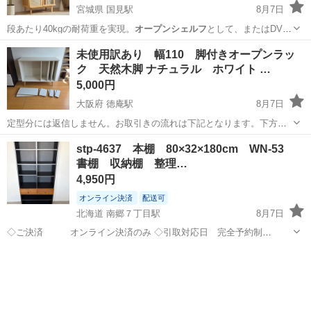
宮城県 国見駅
8月7日
段あたり40kgの耐荷重を実現。
オープンシェルフ
として、またはDVD
ラック・CD…
宮城
仙台市
国見駅
収納家具
天然
未使用訳あり 幅110 脚付きオープンラッ
ク 天然木脚 ナチュラル ホワイト …
5,000円
大阪府 徳庵駅
8月7日
定型分には返信しません。お取引きの流れは下記となります。下方注
意事項がありますので全文お読みの上メッセージをお願いします。 ■
大阪
東大阪市
徳庵駅
収納家具
ラック
stp-4637 本棚 80×32×180cm WN-53
未使用品ですが画像の通り運送中での割れ、キズがあります。倉庫保
書棚 収納棚 整理…
管上の小キズがございます。 ...
4,950円
オンライン決済
配送可
北海道 南郷７丁目駅
8月7日
◇ご決済 オンライン決済のみ ◇引取対応日 完全予約制
ご注文後メッセージにて日程相談 ◇対応時間 月曜
北海道
札幌市
南郷７丁目駅
収納家具
日 13:00～17:30 火～金 10:30～17:30 ...