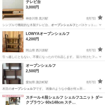
テレビ台
け渡し予定★ 板は木目風デコボコし...
3,000円
神奈川県 黒川駅
8月7日
シンプルで機能的な木製テレビ台、
オープンシェルフ
とバスケット付
き サイズ: 約…
神奈川
川崎市
黒川駅
収納家具
オープンシェルフ
LOWYAオープンシェルフ
4,200円
岡山県 西川原駅
8月7日
引っ越しにともない、不要になったので出品します。 貼り付けたフッ
クが取れなくなっていて、ついたままでのお渡しになります。 傷等は
岡山
岡山市
西川原駅
収納家具
オープンシェルフ
画像をご確認ください。 【サイズ】 幅100x奥行33.5x高さ104cm 【素
2,500円
材】 スチ...
愛知県 諏訪町駅
8月7日
木目の
オープンシェルフ
です。 画像のような小傷が何ヵ所…
愛知
豊川市
諏訪町駅
収納家具
オープンシェルフ
スチール４段シェルフ シェルフユニット ダー
クブラウン 60x148cm スチ…