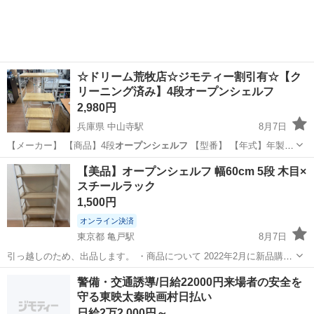
★就業先食堂利用可！日払い制度あり！《茨城県常陸大宮市》 人気の
工場のお仕事 ◇コネクタ製造工...
☆ドリーム荒牧店☆ジモティー割引有☆【ク
リーニング済み】4段オープンシェルフ
2,980円
兵庫県 中山寺駅
8月7日
【メーカー】 【商品】4段
オープンシェルフ
【型番】 【年式】年製
【サ…
兵庫
伊丹市
中山寺駅
収納家具
ドリーム
【美品】オープンシェルフ 幅60cm 5段 木目×
スチールラック
1,500円
オンライン決済
東京都 亀戸駅
8月7日
引っ越しのため、出品します。 ・商品について 2022年2月に新品購入
しました。 室内のみで使用しており、大きな傷や破損はありません。
東京
江東区
亀戸駅
収納家具
警備・交通誘導/日給22000円来場者の安全を
通常使用に伴う多少の擦り傷などはありますが、使用には全く問題あ
守る東映太秦映画村日払い
りません。 ...
日給2万2,000円～