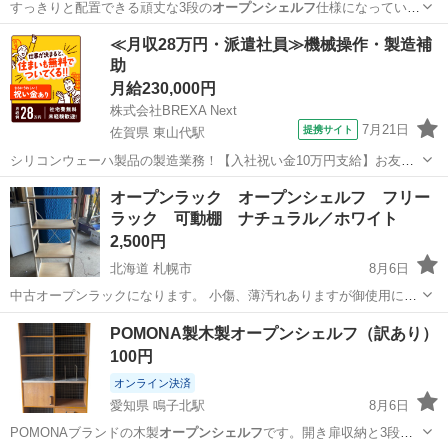
すっきりと配置できる頑丈な3段の
オープンシェルフ
仕様になっていま
す。 主な製品…
北海道
札幌市
麻生駅
収納家具
≪月収28万円・派遣社員≫機械操作・製造補
助
月給230,000円
株式会社BREXA Next
7月21日
提携サイト
佐賀県 東山代駅
シリコンウェーハ製品の製造業務！【入社祝い金10万円支給】お友達
やカップルとの応募OK◎年間休日129日＆休出なしでプライベート充
佐賀
伊万里市
東山代駅
その他
オープンラック オープンシェルフ フリー
実♪業務はクリーンルームで快適作業◎自社正社員登用制度あり★1食
ラック 可動棚 ナチュラル／ホワイト
300円～の格安食堂あり！《佐...
2,500円
北海道 札幌市
8月6日
中古オープンラックになります。 小傷、薄汚れありますが御使用に問
題はありません。 状態は写真にてご確認ください。 サイズになります
北海道
札幌市
収納家具
POMONA製木製オープンシェルフ（訳あり）
が、 高さ約１１４ｃｍ 幅約４２ｃｍ 奥行約２８ｃｍ になります。
100円
配送を希望される方札幌市内...
オンライン決済
愛知県 鳴子北駅
8月6日
POMONAブランドの木製
オープンシェルフ
です。開き扉収納と3段の