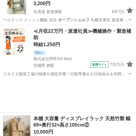
3,200円
北海道 新道東駅
8月7日
ールラック メッシュ棚板 花台
オープンシェルフ
札幌市東区 新道東店
…
北海道
札幌市
新道東駅
収納家具
≪月収22万円・派遣社員≫機械操作・製造補
助
時給1,250円
日払い
株式会社BREXA Next
7月21日
提携サイト
茨城県 静駅
コネクタ製造工場の検査や測定作業！日勤専属＆土日祝休み＆年間休
日128日★クリーンルーム内作業★マイカー通勤OK＆無料駐車場あり
茨城
常陸大宮市
静駅
その他
★就業先食堂利用可！日払い制度あり！《茨城県常陸大宮市》 人気の
工場のお仕事 ◇コネクタ製造工...
本棚 大容量 ディスプレイラック 天然竹製 幅
69×奥行32×高さ100cm②
10,000円