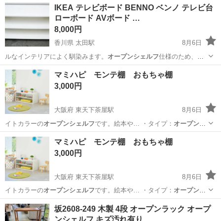
千葉
千葉市
八幡宿駅
収納家具
サカイ
IKEA テレビボード BENNO ベンノ テレビ台
ローボード AVボード …
8,000円
香川県 太田駅
8月6日
ルなインテリアによく馴染みます。
オープンシェルフ
仕様のため、レ
コーダーやゲーム機…
香川
高松市
太田駅
収納家具
マミハピ モンテ棚 おもちゃ棚
3,000円
大阪府 東天下茶屋駅
8月6日
イトカラーの
オープンシェルフ
です。絵本や… ・タイプ：
オープンシ
ェルフ
・用途：キ…
大阪
大阪市
東天下茶屋駅
収納家具
モンテ
マミハピ モンテ棚 おもちゃ棚
3,000円
大阪府 東天下茶屋駅
8月6日
イトカラーの
オープンシェルフ
です。絵本や… ・タイプ：
オープンシ
ェルフ
・用途：キ…
大阪
大阪市
東天下茶屋駅
収納家具
坂2608-249 木製 4段 オープンラック オープ
ンシェルフ キズ汚れ有り