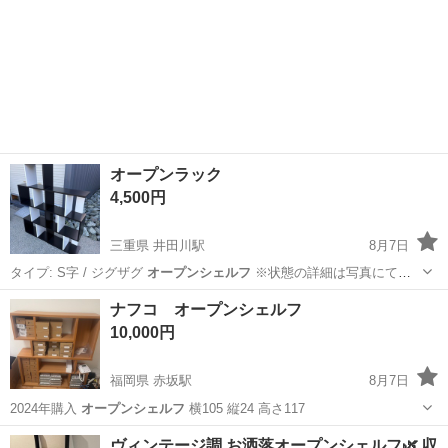
オープンラック
4,500円
三重県 井田川駅
8月7日
タイプ: S字 / ジグザグ
オープンシェルフ
※状態の詳細は写真にてご
確認…
三重
鈴鹿市
井田川駅
収納家具
ジグザグ
ナフコ オープンシェルフ
10,000円
福岡県 赤坂駅
8月7日
2024年購入
オープンシェルフ
横105 縦24 高さ117
福岡
福岡市
赤坂駅
収納家具
ヴィンテージ調 お洒落オープンシェルフ🌿‬ 収