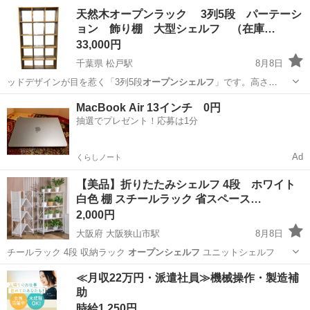
ェルフ
幅 14…
栃木
宇都宮市
収納家具
天然木オープンラック 3列5段 パーテーシ
ョン 飾り棚 大型シェルフ （在庫…
33,000円
千葉県 松戸駅
8月8日
ッドデザインが目を惹く「3列5段
オープンシェルフ
」です。高さ
1840mmのダイナ…
千葉
松戸市
松戸駅
収納家具
天然
MacBook Air 13インチ 0円
抽選でプレゼント！応募は1分
Ad
くらしノート
【美品】折りたたみシェルフ 4段 ホワイト
白色 棚 スチールラック 省スペース…
2,000円
大阪府 大阪狭山市駅
8月8日
チールラック 4段 収納ラック
オープンシェルフ
ユニットシェルフ
大阪
大阪狭山市
大阪狭山市駅
収納家具
≪月収22万円・派遣社員≫機械操作・製造補
助
時給1,250円