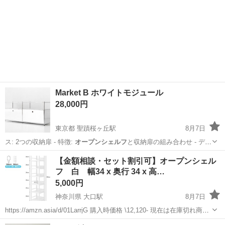
Market B ホワイトモジュール
28,000円
東京都 聖蹟桜ヶ丘駅
8月7日
ス: 2つの収納扉 - 特徴:
オープンシェルフ
と収納扉の組み合わせ - デザ
イ…
東京
多摩市
聖蹟桜ヶ丘駅
収納家具
【金額相談・セット割引可】オープンシェル
フ 白 幅34 x 奥行 34 x 高…
5,000円
神奈川県 大口駅
8月7日
https://amzn.asia/d/01LarrjG 購入時価格 \12,120- 現在は在庫切れ商品
のようです。 ★喫煙者・ペットなし★ ★希望者現れなければ親族へ受
神奈川
横浜市
大口駅
収納家具
オープンシェルフ