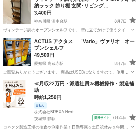
納ラック 飾り棚 玄関･リビング…
3,400円
神奈川県 湘南台駅
8月7日
ヴィンテージ調の
オープンシェルフ
です。 壁に立てかけて使うタイ
プ…
神奈川
藤沢市
湘南台駅
収納家具
飾り棚
ACTUS アクタス 「Vario」ヴァリオ オー
プンシェルフ
49,500円
愛知県 高蔵寺駅
8月7日
ご閲覧ありがとうございます。 商品はUSEDになりますので、使用感
がございます。 ご来店していただき必ず実物をご確認下さい。 ご来
愛知
春日井市
高蔵寺駅
収納家具
≪月収22万円・派遣社員≫機械操作・製造補
店の際は「ジモティーを見て来ました」とお声掛けください。 ◆メ
助
ーカー:ACTUS ◆カラー...
時給1,250円
日払い
株式会社BREXA Next
7月21日
提携サイト
茨城県 静駅
コネクタ製造工場の検査や測定作業！日勤専属＆土日祝休み＆年間休
日128日★クリーンルーム内作業★マイカー通勤OK＆無料駐車場あり
茨城
常陸大宮市
静駅
その他