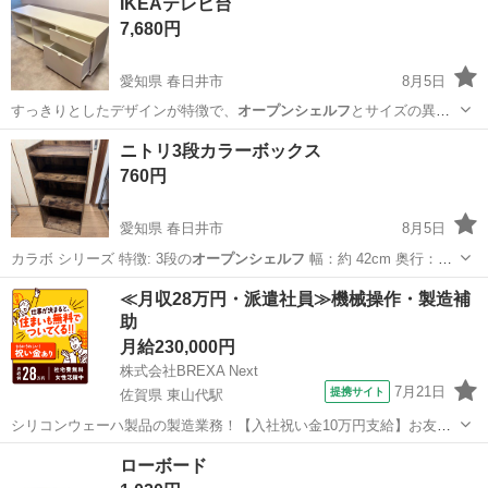
IKEAテレビ台
7,680円
愛知県 春日井市
8月5日
すっきりとしたデザインが特徴で、
オープンシェルフ
とサイズの異な
る2つの引き出しが…
愛知
春日井市
収納家具
ニトリ3段カラーボックス
760円
愛知県 春日井市
8月5日
カラボ シリーズ 特徴: 3段の
オープンシェルフ
幅：約 42cm 奥行：約
…
愛知
春日井市
収納家具
≪月収28万円・派遣社員≫機械操作・製造補
助
月給230,000円
株式会社BREXA Next
7月21日
提携サイト
佐賀県 東山代駅
シリコンウェーハ製品の製造業務！【入社祝い金10万円支給】お友達
やカップルとの応募OK◎年間休日129日＆休出なしでプライベート充
佐賀
伊万里市
東山代駅
その他
ローボード
実♪業務はクリーンルームで快適作業◎自社正社員登用制度あり★1食