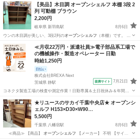
東京
千代田区
市ヶ谷駅
収納家具
【美品】木目調 オープンシェルフ 本棚 3段 2
まだまだお使いいただけます。 寸法： 幅：60cm 高さ：58cm 奥行
列 可動棚 ブラウン
き：15cm 詳細...
2,200円
岐阜県 新羽島駅
8月6日
ウンの木目調が美しい、3段2列の
オープンシェルフ
（本棚）です。 可
動棚になって…
岐阜
羽島市
新羽島駅
収納家具
≪月収22万円・派遣社員≫電子部品系工場で
の機械操作・製造オペレーター 日勤
時給1,250円
日払い
株式会社BREXA Next
7月21日
提携サイト
茨城県 静駅
コネクタ製造工場の検査や測定作業！日勤専属＆土日祝休み＆年間休
日128日★クリーンルーム内作業★マイカー通勤OK＆無料駐車場あり
茨城
常陸大宮市
静駅
その他
★リユースのサカイ千葉中央店★ オープンシ
★就業先食堂利用可！日払い制度あり！《茨城県常陸大宮市》 人気の
ェルフ H153×D30×W90…
工場のお仕事 ◇コネクタ製造工...
5,500円
千葉県 八幡宿駅
8月6日
≪商品≫ 【商品】
オープンシェルフ
【メーカー】 不明 【サイ…