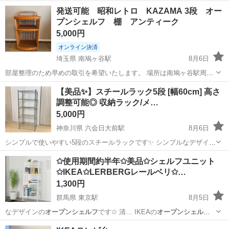
引き出し…
愛知
名古屋市
鳴子北駅
収納家具
オープンシェルフ
発送可能 昭和レトロ KAZAMA 3段 オー
プンシェルフ 棚 アンティーク
5,000円
オンライン決済
埼玉県 南鳩ヶ谷駅
8月6日
部屋整理のため早めの取引を希望いたします。 場所は南鳩ヶ谷駅周辺
の予定です。 お品物代引き、別途発送も可能です。 まずはお気軽にお
埼玉
川口市
南鳩ヶ谷駅
収納家具
KAZAMA
【美品✨️】スチールラック5段 [幅60cm] 高さ
問い合わせください。 経年劣化で綺麗な飴色になっています。 古い物
調整可能◎ 収納ラック/メ…
になりますがKAZAMA製...
5,000円
神奈川県 六会日大前駅
8月6日
シンプルで使いやすい5段のスチールラックです✨️ シンプルなデザイン
なので、お部屋の雰囲気を選ばず使いやすいです🌿‬ 棚板はお好みの高
神奈川
藤沢市
六会日大前駅
収納家具
オープンシェルフ
✩使用期間約半年✩美品✩シェルフユニット
さに調整可能なので、収納する物に合わせて自由にレイアウトできま
✩IKEA✩LERBERGレールベリ✩…
す◎ キッチン収納、キ...
1,300円
群馬県 東京駅
8月5日
なデザインの
オープンシェルフ
です✩ 清… IKEAの
オープンシェルフ
をお探しの方…
群馬
太田市
東京駅
収納家具
シェルフユニット