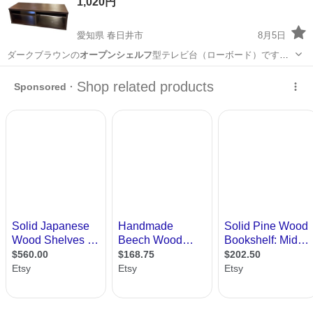
1,020円
300円～の格安食堂あり！《佐...
愛知県 春日井市
8月5日
ダークブラウンの
オープンシェルフ
型テレビ台（ローボード）です。
…
愛知
春日井市
収納家具