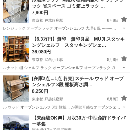
ック 省スペース ゴミ箱上ラック …
7,900円
東京都 戸越銀座駅
8月8日
レンジラック オープンラック
オープンシェルフ
大理石風 ---------…
東京
品川区
戸越銀座駅
収納家具
商品
【6.3万円】無印 無印良品 MUJI スタッキ
ングシェルフ スタッキングシェ…
36,080円
東京都 武蔵小山駅
8月8日
ルナット 棚 シェルフ ラック
オープンシェルフ
オープンラック 収納
棚 収納ラ…
東京
品川区
武蔵小山駅
収納家具
商品
[在庫2点→1点 各売] スチール ウッド オープ
ンシェルフ 3段 棚板高さ調…
8,250円
東京都 戸越銀座駅
8月8日
ル ウッド
オープンシェルフ
3段 棚板… が調節可能な
オープンシェル
フ
。シンプルか…
東京
品川区
戸越銀座駅
収納家具
商品
【未経験OK🚚】月収30万↑中型免許ドライバ
ー募集
完全週休2日で安定転職