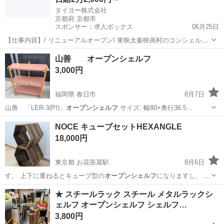
タイヨー株式会社
京都府 京都市
スポンサー：求人ボックス
06月25日
【仕事内容】/ リニューアルオープン! 東映太秦映画村のコンシェルジ
ュ! お仕事内容 リニューアルオープンする東映太秦映画村での 警備ス
アルバイト・パート
山善 オープンシェルフ
タッフをお願いします! 目指せ!「おもてなし」のできる警備員! 具体的
3,000円
には…? ・出入管理業務...
福岡県 春日市
8月7日
山善 「LER-3(PI)」
オープンシェルフ
サイズ: 幅80×奥行36.5…
福岡
春日市
収納家具
NOCE キューブセットHEXANGLE
18,000円
東京都 お花茶屋駅
8月6日
す。 上下に重ねるとキューブ型の
オープンシェルフ
になりますし、 横
に配置してロー…
東京
葛飾区
お花茶屋駅
インテリア雑貨/小物
★ スチールラック スチール メタルラックシ
ェルフ オープンシェルフ シェルフ…
3,800円