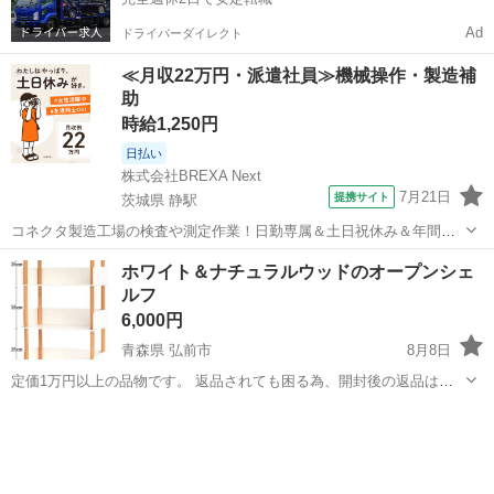
Ad
ドライバーダイレクト
≪月収22万円・派遣社員≫機械操作・製造補
助
時給1,250円
日払い
株式会社BREXA Next
7月21日
提携サイト
茨城県 静駅
コネクタ製造工場の検査や測定作業！日勤専属＆土日祝休み＆年間休
日128日★クリーンルーム内作業★マイカー通勤OK＆無料駐車場あり
茨城
常陸大宮市
静駅
その他
ホワイト＆ナチュラルウッドのオープンシェ
★就業先食堂利用可！日払い制度あり！《茨城県常陸大宮市》 人気の
ルフ
工場のお仕事 ◇コネクタ製造工...
6,000円
青森県 弘前市
8月8日
定価1万円以上の品物です。 返品されても困る為、開封後の返品はお
受けできません。 新品未開封ですがジャンク品とし安価でのお譲りと
青森
弘前市
収納家具
オープンシェルフ
なります。 直接取引： 「トライアル（旧さとちょう）大原店」付近の
自宅まで取りに来て...