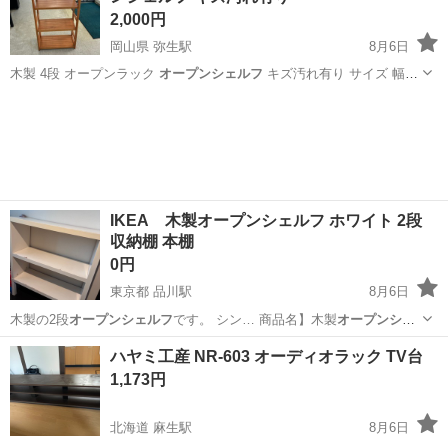
2,000円
岡山県 弥生駅
8月6日
木製 4段 オープンラック
オープンシェルフ
キズ汚れ有り サイズ 幅
約…
岡山
倉敷市
弥生駅
収納家具
シェルフ
IKEA 木製オープンシェルフ ホワイト 2段
収納棚 本棚
0円
東京都 品川駅
8月6日
木製の2段
オープンシェルフ
です。 シン… 商品名】木製
オープンシェ
ルフ
【カラー】…
東京
港区
品川駅
収納家具
ハヤミ工産 NR-603 オーディオラック TV台
1,173円
北海道 麻生駅
8月6日