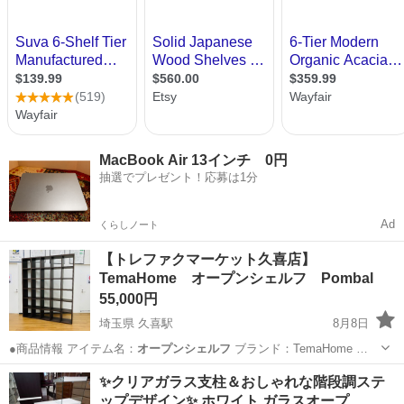
MacBook Air 13インチ 0円
抽選でプレゼント！応募は1分
Ad
くらしノート
【トレファクマーケット久喜店】
TemaHome オープンシェルフ Pombal
55,000円
埼玉県 久喜駅
8月8日
●商品情報 アイテム名：
オープンシェルフ
ブランド：TemaHome …
埼玉
久喜市
久喜駅
収納家具
シェルフ
✨クリアガラス支柱＆おしゃれな階段調ステ
ップデザイン✨ ホワイト ガラスオープ…