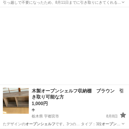
引っ越しで不要になったため、8月11日までに引き取りにきてくれる方
限定でお譲りします。 棚・ハンガーラック 2点 どちらも共通のサイ
香川
高松市
池戸駅
収納家具
ズです。 幅:約80cm 奥行:約30cm 高さ:約190cm
木製オープンシェルフ収納棚 ブラウン 引
き取り可能な方
1,000円
栃木県 宇都宮市
8月8日
たデザインの
オープンシェルフ
です。3つの… タイプ：3段
オープンシ