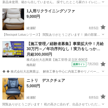
新品未使用、箱から出していません。 採寸したところ家のトイレには
幅が入りませんでした。 写真にある箱の傷は届いた時からあります。
東京
足立区
収納家具
NTR
1人用リクライニングソファ
よろしくお願いします。 https://amzn.asia/d/9PLaiua
9,000円
綾瀬駅
8月5日
【flexispot Lotusシリーズ】 閲覧ありがとうございます！ 娘の部屋用
に購入しましたが、家に置くには大きすぎるため出品させていただき
東京
足立区
綾瀬駅
ソファ
【施工管理／経験者募集】事業拡大中！月給
ました。 商品がかなり大きいため、分解してのお渡しになります。(説
30万円～／年功序列なし！実力をしっか…
明書あり)...
月給300,000円
株式会社大志興業【施工管理-足立区-B063】
7月23日
提携サイト
梅島駅
◆ ◆ 株式会社大志興業は、 解体工事を中心に内装工事やリノベーシ
ョン工事まで幅広く手掛ける総合建設企業です。 住宅・店舗・ビルな
東京
足立区
梅島駅
その他
ニトリ デスクチェア
ど多様な現場に対応し、解体から施工、廃棄物処理まで一貫して行っ
5,000円
ています。 20代～40代の...
綾瀬駅
8月5日
閲覧ありがとうございます！ 机の高さに合わず、出品させていただき