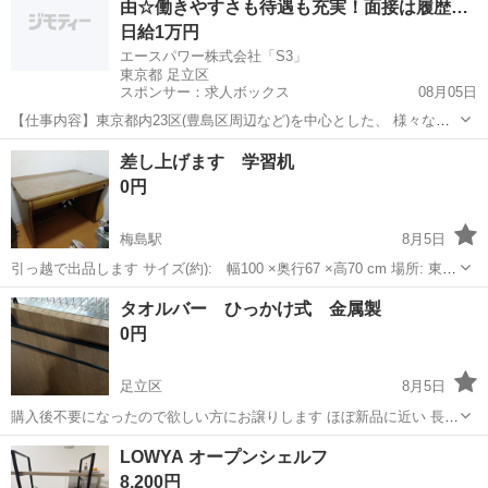
由☆働きやすさも待遇も充実！面接は履歴
書…
日給1万円
エースパワー株式会社「S3」
東京都 足立区
スポンサー：求人ボックス
08月05日
【仕事内容】東京都内23区(豊島区周辺など)を中心とした、 様々なイ
ベント会場や工事現場での「警備・誘導スタッフ」のお仕事です。 <
アルバイト・パート
差し上げます 学習机
具体的な仕事内容> イベント会場での来場者様の案内・ルート誘導
0円
や、 付近を通りかかる歩行者や車両の...
梅島駅
8月5日
引っ越で出品します サイズ(約): 幅100 ×奥行67 ×高70 cm 場所: 東京
都足立区梅島駅近く 宜しくお願い致します。
東京
足立区
梅島駅
オフィス用家具
タオルバー ひっかけ式 金属製
0円
足立区
8月5日
購入後不要になったので欲しい方にお譲りします ほぼ新品に近い 長さ
は大体30cmくらい フックで引っ掛ける部分は大体３cm以内ならひっ
東京
足立区
収納家具
LOWYA オープンシェルフ
かけられます 参考にタオルをかけた画像など掲載します 引き取りに...
8,200円