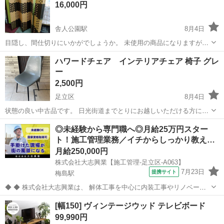
16,000円
舎人公園駅
8月4日
目隠し、間仕切りにいかがでしょうか。 未使用の商品になりますが中
古 美品。 写真でご判断ください。 返品、キャンセルは出来ません、
東京
足立区
舎人公園駅
オフィス用家具
ハワードチェア インテリアチェア 椅子 グレ
ご理解頂ける方宜しくお願い致します。
ー
2,500円
足立区
8月4日
状態の良い中古品です。 日光街道までとりにお越しいただける方にお
願いいたします。 楽天で購入 https://item.rakuten.co.jp/air-rhizome/air-
東京
足立区
椅子
◎未経験から専門職へ◎月給25万円スター
dining-c05/?iasid=07r...
ト！施工管理業務／イチからしっかり教え…
月給250,000円
株式会社大志興業【施工管理-足立区-A063】
7月23日
提携サイト
梅島駅
◆ ◆ 株式会社大志興業は、 解体工事を中心に内装工事やリノベーシ
ョン工事まで幅広く手掛ける総合建設企業です。 住宅・店舗・ビルな
東京
足立区
梅島駅
その他
[幅150] ヴィンテージウッド テレビボード
ど多様な現場に対応し、解体から施工、廃棄物処理まで一貫して行っ
99,990円
ています。 20代～40代の...