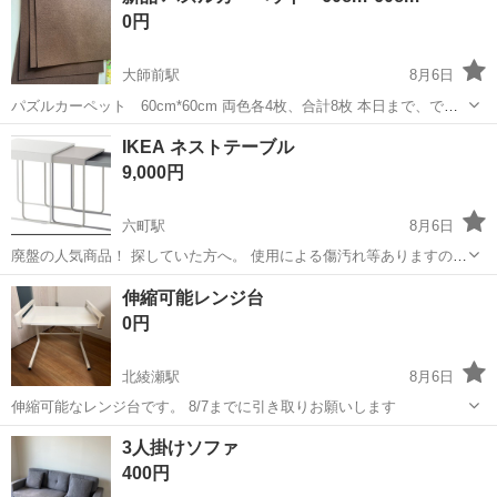
0円
大師前駅
8月6日
パズルカーペット 60cm*60cm 両色各4枚、合計8枚 本日まで、でき
るだけ早くとりにきてくれる方を優先させていただきます。 よろしく
東京
足立区
大師前駅
カーテン、ブラインド
IKEA ネストテーブル
おねがいします。
9,000円
六町駅
8月6日
廃盤の人気商品！ 探していた方へ。 使用による傷汚れ等ありますので
中古品ご理解ある方のみ。 ノークレームノーリターンでお願いします
東京
足立区
六町駅
テーブル
ネストテーブル
伸縮可能レンジ台
◎
0円
北綾瀬駅
8月6日
伸縮可能なレンジ台です。 8/7までに引き取りお願いします
東京
足立区
北綾瀬駅
収納家具
レンジ
3人掛けソファ
400円