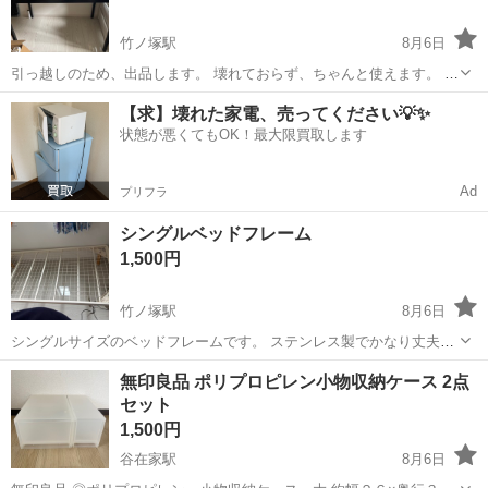
竹ノ塚駅
8月6日
引っ越しのため、出品します。 壊れておらず、ちゃんと使えます。 デ
スクとイスセットです。 10日月曜日19時から火曜日11時までに引き取
東京
足立区
竹ノ塚駅
テーブル
【求】壊れた家電、売ってください💡✨
り可能な方のみでお願いします。
状態が悪くてもOK！最大限買取します
Ad
プリフラ
シングルベッドフレーム
1,500円
竹ノ塚駅
8月6日
シングルサイズのベッドフレームです。 ステンレス製でかなり丈夫で
す。 足は外せます。 横200 幅97 高さ31 引っ越しのため出品します。
東京
足立区
竹ノ塚駅
ベッド
無印良品 ポリプロピレン小物収納ケース 2点
伊興本町付近になり、詳細はチャットにてやりとりできればと思いま
セット
す。
1,500円
谷在家駅
8月6日