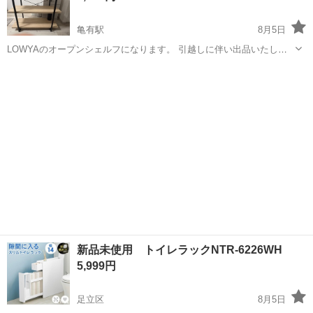
亀有駅
8月5日
LOWYAのオープンシェルフになります。 引越しに伴い出品いたしま
す。 定価:10990円 色:ナチュラル サイズ 幅100cm 高さ 104cm 奥行
東京
足立区
亀有駅
収納家具
33.5cm 耐荷重:15kg、20kg ...
新品未使用 トイレラックNTR-6226WH
5,999円
足立区
8月5日