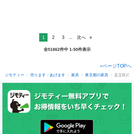
1
2
3
...
次へ
全51862件中 1-50件表示
ページTOPへ
ジモティー
売ります・あげます
家具
東京都の家具
足立区の家