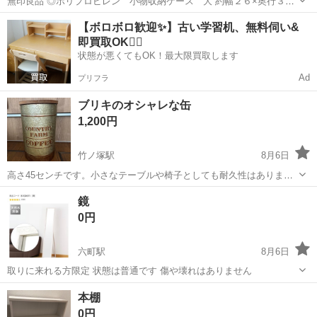
無印良品 ◎ポリプロピレン 小物収納ケース 大 約幅２６×奥行３７
×高１７．５ｃｍ ◎ポリプロピレン 小物収納ケース ハーフ 大 外
東京
足立区
谷在家駅
収納家具
【ボロボロ歓迎✨】古い学習机、無料伺い&
寸 約幅１４×奥行３７×高さ１７．５ｃｍ すべり止め大つきます。 目
即買取OK🙆‍♀️
立つ傷や汚れ...
状態が悪くてもOK！最大限買取します
Ad
プリフラ
ブリキのオシャレな缶
1,200円
竹ノ塚駅
8月6日
高さ45センチです。小さなテーブルや椅子としても耐久性はありま
す。中が収納になっています。多機能な収納です。
東京
足立区
竹ノ塚駅
収納家具
鏡
0円
六町駅
8月6日
取りに来れる方限定 状態は普通です 傷や壊れはありません
東京
足立区
六町駅
ミラー/鏡
本棚
0円