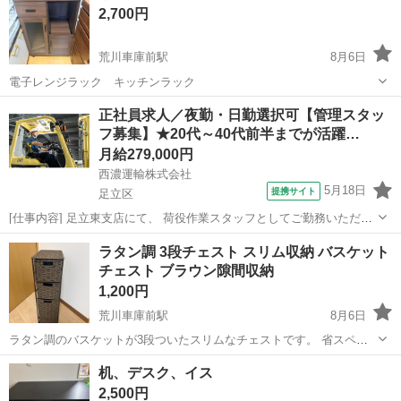
2,700円
荒川車庫前駅
8月6日
電子レンジラック キッチンラック
東京
足立区
荒川車庫前駅
収納家具
ラック
正社員求人／夜勤・日勤選択可【管理スタッ
フ募集】★20代～40代前半までが活躍…
月給279,000円
西濃運輸株式会社
5月18日
提携サイト
足立区
[仕事内容] 足立東支店にて、 荷役作業スタッフとしてご勤務いただき
ます。 【具体的な業務】 ・プラットホームでの荷扱い作業 ・トラッ
東京
足立区
工場
ラタン調 3段チェスト スリム収納 バスケット
クからの荷卸し（リフトや手作業） ・荷物の方面別仕分け、積み込み
チェスト ブラウン隙間収納
作業 ・大型トラックへの...
1,200円
荒川車庫前駅
8月6日
ラタン調のバスケットが3段ついたスリムなチェストです。 省スペー
スで収納力があり、リビングや洗面所など様々な場所で活躍します。
東京
足立区
荒川車庫前駅
収納家具
机、デスク、イス
目立った傷や汚れはなく、まだまだ綺麗にお使いいただけます。 【素
2,500円
材】スチールフレーム、ラタン調...