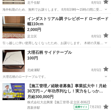
北千住駅
8月5日
海外転勤のため、無料でお譲りします。 8月8日9時〜15時の間に受け
取りに来ていただける方を優先します。 搬出の際は、真ん中部分のボ
東京
足立区
北千住駅
ベッド
インダストリアル調 テレビボード ローボード
ルトを外して2分割にします。 よろしくおねがいいたします。
幅110cm
2,000円
足立区
8月5日
引っ越しに伴い使用しなくなったため、お譲りします。 木材の天板と
ブラックスチールのフレームで、インダストリアルなデザインのテレ
東京
足立区
収納家具
大理石柄 サイドテーブル
ビボードです。 テレビ台として使用していましたが、収納棚やディス
100円
プレイラックとしてもお使い...
北綾瀬駅
8月5日
大理石柄のローテーブルです。
東京
足立区
北綾瀬駅
テーブル
【施工管理／経験者募集】事業拡大中！月給
30万円～／年功序列なし！実力をしっか…
月給300,000円
株式会社大志興業【施工管理-足立区-B062】
7月23日
提携サイト
西新井駅