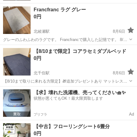
Francfranc ラグ グレー
0円
北綾瀬駅
8月6日
グレーのふわふわのラグです。 Francfrancで購入した記憶です。 8/7
中までに引渡し可能な方お願いします。
東京
足立区
北綾瀬駅
カーペット/マット/ラグ
【8/10まで限定】コアラセミダブルベッド
0円
北千住駅
8月6日
【8/10まで取りに来れる方限定】🎁追加プレゼントあり マットレスの
サイズ変更に伴い、出品します！ ①コアラマットレス セミダブルサ
東京
足立区
北千住駅
ベッド
【求】壊れた洗濯機、売ってください🧺✨
イズ ※シミがあるのでご理解頂ける方のみ ②セミダブルベッドフレー
状態が悪くてもOK！最大限買取します
ム ▼無印商品 ③ベッ...
Ad
プリフラ
【中古】フローリングシート6畳分
0円