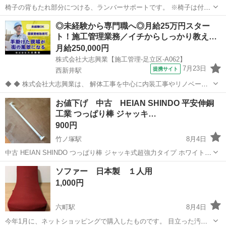
椅子の背もたれ部分につける、ランバーサポートです。 ※椅子は付い
ておりません。 バネがついていて、背中にフィットし、猫背などを解
東京
足立区
北千住駅
椅子
テレワーク
◎未経験から専門職へ◎月給25万円スター
消してくれます。 購入したサイトの写真はこちらになります。 [楽天]
ト！施工管理業務／イチからしっかり教え…
#Rakutenic...
月給250,000円
株式会社大志興業【施工管理-足立区-A062】
7月23日
提携サイト
西新井駅
◆ ◆ 株式会社大志興業は、 解体工事を中心に内装工事やリノベーシ
ョン工事まで幅広く手掛ける総合建設企業です。 住宅・店舗・ビルな
東京
足立区
西新井駅
その他
お値下げ 中古 HEIAN SHINDO 平安伸銅
ど多様な現場に対応し、解体から施工、廃棄物処理まで一貫して行っ
工業 つっぱり棒 ジャッキ…
ています。 20代～40代の...
900円
竹ノ塚駅
8月4日
中古 HEIAN SHINDO つっぱり棒 ジャッキ式超強力タイプ ホワイト
幅75~120cm 耐荷重50~30kg パイプ直径3cm RTW-75A 平安伸銅工業
東京
足立区
竹ノ塚駅
収納家具
ソファー 日本製 １人用
【サイズ】幅75~120×高7×奥行4cm【取付幅】7...
1,000円
六町駅
8月4日
今年1月に、ネットショッピングで購入したものです。 目立った汚れ