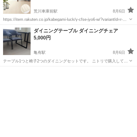
荒川車庫前駅
8月6日
https://item.rakuten.co.jp/kabegami-luck/y-cfse-jyo6-w/?variantId=r-
sku00000034&s-id=ph_itemname_link_click_deta...
東京
足立区
荒川車庫前駅
カーペット/マット/ラグ
ダイニングテーブル ダイニングチェア
5,000円
亀有駅
8月6日
テーブル1つと椅子2つのダイニングセットです。 ニトリで購入してか
ら2年半ほど使用しました。 多少の使用感はあります。 テーブルは以
東京
足立区
亀有駅
ダイニングセット
下の商品です。現在は販売終了しているようです。 セラミックダイニ
ングテーブル (セーラル ...