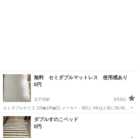
無料 セミダブルマットレス 使用感あり
0円
北千住駅
8月6日
セミダブルサイズ 120✖️195✖️21 メーカー：NELL 5年ほど前に90,000
円で購入しました。 ヘタレはほぼありませんが、一部シミ、汚れあり
東京
足立区
北千住駅
寝具
ダブルすのこベッド
ます。
0円