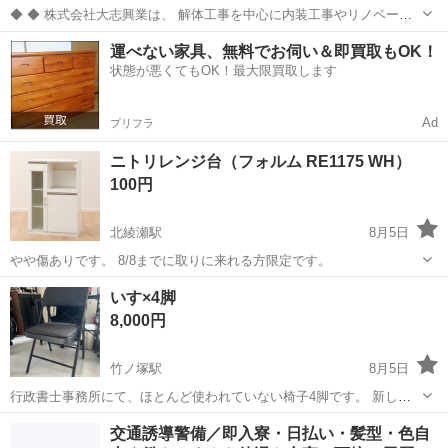
◆ ◆ 株式会社大志興業は、 解体工事を中心に内装工事やリノベーシ
ョン工事まで幅広く手掛ける総合建設企業です。 住宅・店舗・ビルな
東京
足立区
西新井駅
その他
運べない家具、無料でお伺い＆即買取もOK！
ど多様な現場に対応し、解体から施工、廃棄物処理まで一貫して行っ
状態が悪くてもOK！最大限買取します
ています。 20代～40代の...
Ad
プリフラ
ニトリレンジ台（フォルム RE1175 WH）
100円
北綾瀬駅
8月5日
やや傷ありです。 8/8までに取りに来れる方限定です。
東京
足立区
北綾瀬駅
収納家具
レンジ
いす×4脚
8,000円
竹ノ塚駅
8月5日
行政書士事務所にて、ほとんど使われていない椅子4脚です。 新しい
椅子が6脚も増えたためお譲りします。
東京
足立区
竹ノ塚駅
オフィス用家具
譲り
交通誘導警備／即入寮・日払い・髪型・色自