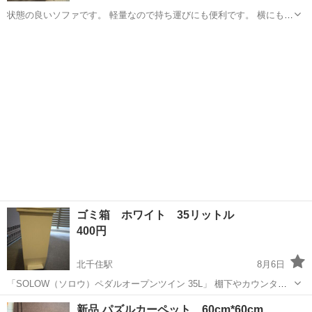
状態の良いソファです。 軽量なので持ち運びにも便利です。 横にもな
れます。
東京
足立区
竹ノ塚駅
ソファ
ゴミ箱 ホワイト 35リットル
400円
北千住駅
8月6日
「SOLOW（ソロウ）ペダルオープンツイン 35L」 ​棚下やカウンター
下での設置を検討される際に、ぜひ参考にしてください。 ​商品サイズ ​
東京
足立区
北千住駅
インテリア雑貨/小物
ホワイト
新品 パズルカーペット 60cm*60cm
フタを閉じた時: 幅 22.0 cm × 奥行 42.5 cm × ...