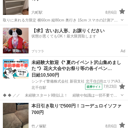
六町駅
8月6日
取りに来れる方限定 横60cm 縦80cm 奥行き 15cm スマホの計測アプ
リなので誤差あるかもしれません 上部は汚れがありますが、問題なく
東京
足立区
六町駅
収納家具
アプリ
【求】古いお人形、お譲りください
使えます
状態が悪くてもOK！最大限買取します
Ad
プリフラ
未経験大歓迎《* 夏のイベント沢山集めまし
た *》花火大会やお祭り等の各イベン…
日給10,500円
シンテイ警備株式会社 新宿支社 北千住(18)エリア/A3203200140
7月23日
提携サイト
北千住駅
◆ ◆ ／／ 未経験スタート9割以上！ 経験や知識は一切不要で始
めやすい♪ シフトの強制もないですし 自分のペースで働くことも
東京
足立区
北千住駅
警備員
本日引き取りで500円！コーデュロイソファ
できるので 続けやすい♪働きやすい♪ ＼＼ 『シフトが削られた…』
700円
『思うように稼...
竹ノ塚駅
8月6日