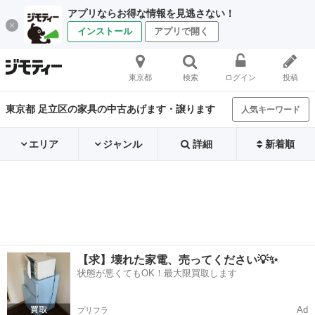
アプリならお得な情報を見逃さない！
インストール
アプリで開く
東京都
検索
ログイン
投稿
東京都 足立区の家具の中古あげます・譲ります
人気キーワード
エリア
ジャンル
詳細
新着順
【求】壊れた家電、売ってください💡✨
状態が悪くてもOK！最大限買取します
Ad
プリフラ