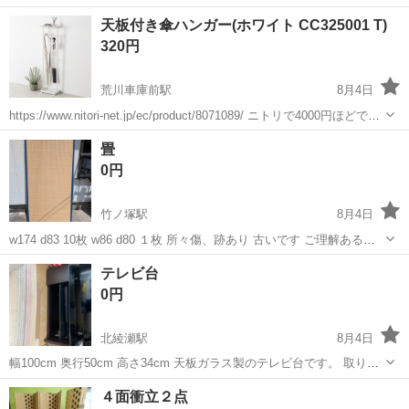
もありません。 カバーも外して洗えるます。 商品名 ソファ サイズ
東京
足立区
六町駅
ソファ
ソファー
天板付き傘ハンガー(ホワイト CC325001 T)
幅：107.5×奥行：58×高さ：57.5cm 座面の厚み：26.5〜29cm...
320円
荒川車庫前駅
8月4日
https://www.nitori-net.jp/ec/product/8071089/ ニトリで4000円ほどで購
入しました 新しい傘立て購入したので、こちらはお譲りします 軽く拭
東京
足立区
荒川車庫前駅
インテリア雑貨/小物
畳
き取りはしますが、しっかりと掃除は...
0円
竹ノ塚駅
8月4日
w174 d83 10枚 w86 d80 １枚 所々傷、跡あり 古いです ご理解ある方
のみお願いします
東京
足立区
竹ノ塚駅
家具
テレビ台
0円
北綾瀬駅
8月4日
幅100cm 奥行50cm 高さ34cm 天板ガラス製のテレビ台です。 取りに
来ていただける方、よろしくお願いします！
東京
足立区
北綾瀬駅
収納家具
４面衝立２点