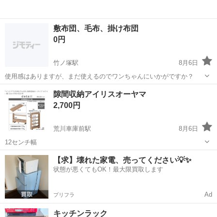
敷布団、毛布、掛け布団
0円
竹ノ塚駅
8月6日
使用感はありますが、まだ使えるのでワンちゃんにいかがですか？
東京
足立区
竹ノ塚駅
寝具
敷布団
隙間収納アイリスオーヤマ
2,700円
荒川車庫前駅
8月6日
12センチ幅
東京
足立区
荒川車庫前駅
収納家具
【求】壊れた家電、売ってください💡✨
状態が悪くてもOK！最大限買取します
Ad
プリフラ
キッチンラック