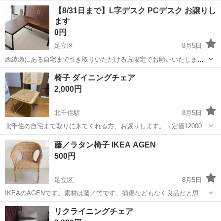
ました。 消毒済みでお渡しいたします。 購入日：1年前(使用期間は半
東京
足立区
綾瀬駅
椅子
【8/31日まで】L字デスク PCデスク お譲りし
年) 商品状態：良。(微かな擦れと背面の縁に少量の破けが気にならな
ます
い方向け) クッション状...
0円
足立区
8月5日
西綾瀬にある自宅まで引き取りいただける方限定でお願いいたします
部屋からの運び出しなどはお手伝いいたします マンションの一階です
東京
足立区
テーブル
椅子 ダイニングチェア
傷や痛み、ハゲや削げなどございます 今月中にお引き取りがない場
2,000円
合、粗大ゴミに出しますので...
北千住駅
8月5日
北千住の自宅まで取りに来てくれる方、お譲りします。（定価12000円
くらいです） 個人的には座り心地も通気性もかなり性能良い椅子で
東京
足立区
北千住駅
椅子
個人的
藤／ラタン椅子 IKEA AGEN
す。 2つ持っているのですが、引越しに伴い1つ邪魔になったのでお譲
500円
りします。 破損などなく、美...
足立区
8月5日
IKEAのAGENです。素材は藤／竹です。損傷などもなく良品だと思い
ます。足立区西保木間まで取りに来てくださる方よろしくお願いいた
東京
足立区
椅子
リクライニングチェア
します。 サイズや詳細はIKEAの商品ページでご確認ください。