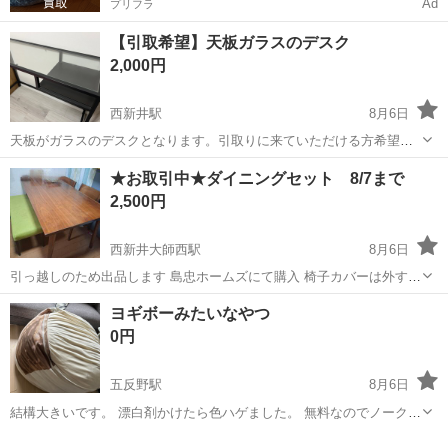
Ad
プリフラ
【引取希望】天板ガラスのデスク
2,000円
西新井駅
8月6日
天板がガラスのデスクとなります。引取りに来ていただける方希望で
す。 よろしくお願いします。
東京
足立区
西新井駅
テーブル
★お取引中★ダイニングセット 8/7まで
2,500円
西新井大師西駅
8月6日
引っ越しのため出品します 島忠ホームズにて購入 椅子カバーは外すと
茶色のシートです 傷等あり お渡し後の返品、クレームは不可です 8月
東京
足立区
西新井大師西駅
ダイニングセット
ヨギボーみたいなやつ
中旬位までに自宅にとりにきてくれるかた限定です
0円
五反野駅
8月6日
結構大きいです。 漂白剤かけたら色ハゲました。 無料なのでノークレ
ームノーリターンでお願いいたします🙇‍♀️
東京
足立区
五反野駅
寝具