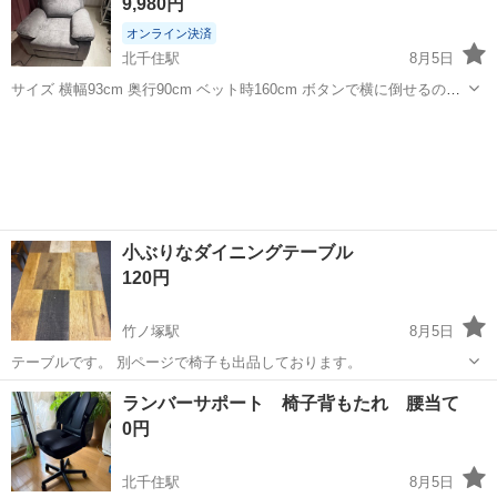
9,980円
https://www.i...
オンライン決済
北千住駅
8月5日
サイズ 横幅93cm 奥行90cm ベット時160cm ボタンで横に倒せるので
マツエクサロンにもオススメです。 取りに来られる方。 一階でのお渡
東京
足立区
北千住駅
椅子
しです。
小ぶりなダイニングテーブル
120円
竹ノ塚駅
8月5日
テーブルです。 別ページで椅子も出品しております。
東京
足立区
竹ノ塚駅
ダイニングセット
ランバーサポート 椅子背もたれ 腰当て
0円
北千住駅
8月5日