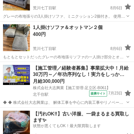
荒川七丁目駅
8月6日
グレーの布地張りの3人掛けソファ、ミニクッション2個付き。 使用に
は問題ありませんが、座面のヘタリや擦り切れ感など使用感あります
東京
足立区
荒川七丁目駅
ソファ
1人掛けソファ＆オットマン２個
ので、中古品であることをご了知の上でお求めください。 ★引き渡し
400円
日:8月6日または8月18日以降...
荒川七丁目駅
8月6日
もともとセットだったグレーの布地張りソファの一人掛け部分とオッ
トマン２個です。首を支えるネックホルダー（取り外し自由）付き。
東京
足立区
荒川七丁目駅
ソファ
布地
【施工管理／経験者募集】事業拡大中！月給
使用には問題ありませんが、擦り切れ感など使用感ありますので、中
30万円～／年功序列なし！実力をしっか…
古品であることをご了知の上でお求めくだ...
月給300,000円
株式会社大志興業【施工管理-足立区-B061】
7月23日
提携サイト
北千住駅
◆ ◆ 株式会社大志興業は、 解体工事を中心に内装工事やリノベーシ
ョン工事まで幅広く手掛ける総合建設企業です。 住宅・店舗・ビルな
東京
足立区
北千住駅
その他
【汚れOK‼️】古い洋服、一袋まるまる買取し
ど多様な現場に対応し、解体から施工、廃棄物処理まで一貫して行っ
ます✨
ています。 20代～40代の...
状態が悪くてもOK！最大限買取します