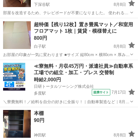
下深谷駅
8月8日
部屋を改造するため、テレビボードが不要になりました。 使われる方
に売却しようと思い出品しました。 14年使いました。 サイズは 縦
三重
桑名市
下深谷駅
収納家具
超特価【残り12枚】置き畳風マット／和室用
39.6(棚のはみ出たところまでは43)×横120.2×高さ58.5 です。 前の本
フロアマット 1枚｜賃貸・模様替えに
立てみ...
800円
白子駅
8月8日
お部屋の印象が一気に変わります ■サイズ 縦80cm × 横80cm × 厚み
約1.5cm ■状態 全体的にキレイで清潔感があります。 目立つ傷・汚
三重
鈴鹿市
白子駅
家具
セット
≪寮無料・月収45万円・派遣社員≫自動車系
れ・破れなし。 ■枚数について 現在在庫12枚ございます。 1枚から
工場での組立・加工・プレス 交替制
で...
時給2,000円
日研トータルソーシング株式会社
7月17日
提携サイト
多度駅
＼寮費無料！／給料を自分の好きに全振り！｜自動車製造など｜8月入
社特典最大20万円！｜入社から半年後には時給2,050円！さらに長く働
三重
いなべ市
多度駅
その他
本棚
くほど時給UP☆ トヨタ車の製造（組立・加工など） トヨタ車体各工
90円
場でのミニバン・SUV...
神田駅
8月8日