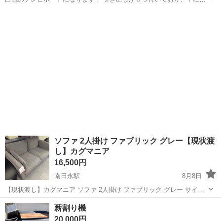
ンセントが２つ付いております！ テレビを置く上の面は日焼けがあり
三重
鈴鹿市
玉垣駅
収納家具
いただき
ますがまだまだ使える美品です！！ 一度引っ越しを経験しております
ので多少の傷等にご理解いただき、...
ソファ 2人掛け ファブリック グレー【現状渡
し】カグマニア
16,500円
南日永駅
8月8日
【現状渡し】カグマニア ソファ 2人掛け ファブリック グレー サイ
ズ：W1480×D800×H700mm SHmm
三重
四日市市
南日永駅
ソファ
現状
薪割り機
********************************************...
20,000円