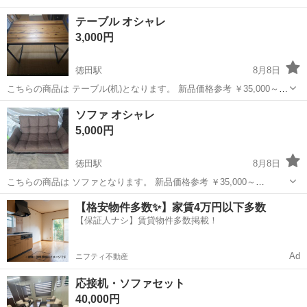
テーブル オシャレ
3,000円
徳田駅
8月8日
こちらの商品は テーブル(机)となります。 新品価格参考 ￥35,000～
￥50,000 基本清掃をしてありますが、落ちない汚れもございます。 ※
三重
鈴鹿市
徳田駅
テーブル
商品
ソファ オシャレ
冷やかしの問い合わせが多いため、定型分でお問い合わせの方は一切
5,000円
返信しません...
徳田駅
8月8日
こちらの商品は ソファとなります。 新品価格参考 ￥35,000～
￥50,000 基本清掃をしてありますが、落ちない汚れもございます。 ※
三重
鈴鹿市
徳田駅
ソファ
商品
【格安物件多数✨】家賃4万円以下多数
冷やかしの問い合わせが多いため、定型分でお問い合わせの方は一切
【保証人ナシ】賃貸物件多数掲載！
返信しません。 ...
Ad
ニフティ不動産
応接机・ソファセット
40,000円