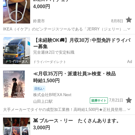
ください。 アルコール消毒してます 自己保管品にご理解いただける方
4,000円
のご購入、よろしくお願いいたします。
鈴鹿市
8月8日
IKEA（イケア）のビンテージスツールである「JERRY（ジェリー）」
に酷似しています。このスツールは1970年代〜1980年代にデザイナー
三重
鈴鹿市
椅子
【未経験OK🚚】月収30万↑中型免許ドライバ
のカリン・モブリング（Karin Mobring）によって設計されたモデルで
ー募集
す。パイ...
完全週休2日で安定転職
Ad
ドライバーダイレクト
≪月収35万円・派遣社員≫検査・検品
時給1,500円
日払い
株式会社BREXA Next
7月21日
提携サイト
山田上口駅
大手メーカーでタイヤの成型加工業務！高時給1,500円★正社員登用制
度あり！ワンルーム寮完備！マイカー通勤OK！無料駐車場あり！《三
三重
伊勢市
山田上口駅
その他
👾 ブルース・リー たくさんあります。
重県伊勢市》 人気の工場のお仕事 ◇タイヤの製造◇ トラック・バ
3,000円
ス・RV車用を中心とした...