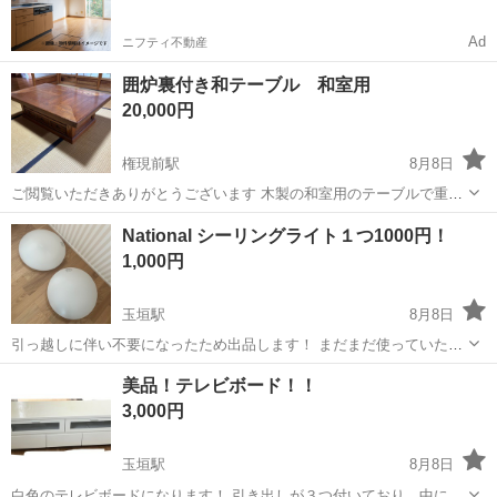
Ad
ニフティ不動産
囲炉裏付き和テーブル 和室用
20,000円
権現前駅
8月8日
ご閲覧いただきありがとうございます 木製の和室用のテーブルで重さ
があります 大きさなどは写真にてメジャーを添えておりますのでご参
三重
松阪市
権現前駅
テーブル
National シーリングライト１つ1000円！
考になさってください 特徴1 下段に引き出しが三つあります 引き
1,000円
出しは未使用です 特徴2 ...
玉垣駅
8月8日
引っ越しに伴い不要になったため出品します！ まだまだ使っていただ
けます！ リモコンに日焼けがあるのと、一つ小さな割れがあります
三重
鈴鹿市
玉垣駅
照明器具
National
美品！テレビボード！！
が、問題なく使用できます！ まとめての購入でも単品での購入でもど
3,000円
ちらも大歓迎です！ ネジを使用し...
玉垣駅
8月8日
白色のテレビボードになります！ 引き出しが３つ付いており、中にコ