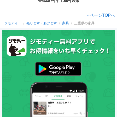
全46687件中 1-50件表示
ページTOPへ
ジモティー
売ります・あげます
家具
三重県の家具