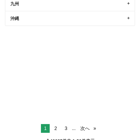
九州
沖縄
1
2
3
...
次へ