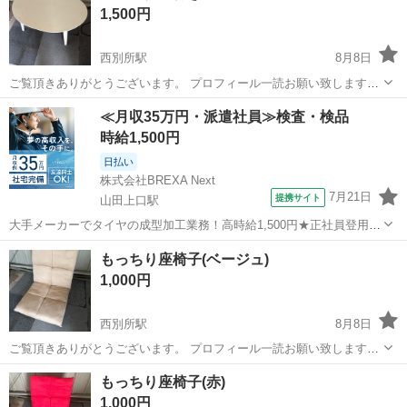
1,500円
西別所駅
8月8日
ご覧頂きありがとうございます。 プロフィール一読お願い致します。
【商品説明】 ■仕様 ・メーカー：ご覧頂きありがとうございます。 プ
三重
桑名市
西別所駅
テーブル
≪月収35万円・派遣社員≫検査・検品
ロフィール一読お願い致します。 【商品説明】 ■仕様 ・メーカー：不
時給1,500円
明 ■状態 ...
日払い
株式会社BREXA Next
7月21日
提携サイト
山田上口駅
大手メーカーでタイヤの成型加工業務！高時給1,500円★正社員登用制
度あり！ワンルーム寮完備！マイカー通勤OK！無料駐車場あり！《三
三重
伊勢市
山田上口駅
その他
もっちり座椅子(ベージュ)
重県伊勢市》 人気の工場のお仕事 ◇タイヤの製造◇ トラック・バ
1,000円
ス・RV車用を中心とした...
西別所駅
8月8日
ご覧頂きありがとうございます。 プロフィール一読お願い致します。
【商品説明】 ■仕様 ・メーカー：ご覧頂きありがとうございます。 プ
三重
桑名市
西別所駅
椅子
ベージュ
もっちり座椅子(赤)
ロフィール一読お願い致します。 【商品説明】 ■仕様 ・メーカー：サ
1,000円
ントーワ ■...