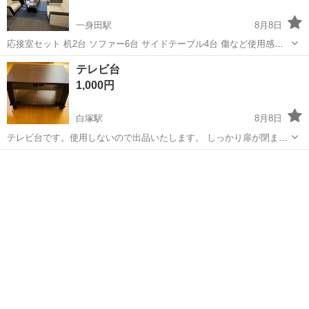
一身田駅
8月8日
応接室セット 机2台 ソファー6台 サイドテーブル4台 傷など使用感は
あります。 全部まとめてお譲りします。
三重
津市
一身田駅
オフィス用家具
テレビ台
1,000円
白塚駅
8月8日
テレビ台です。使用しないので出品いたします。 しっかり扉が閉まり
ません。 神経質な方は購入をお控えください。 どんな理由があっても
三重
津市
白塚駅
収納家具
引き取りに来てから値引きはしません。