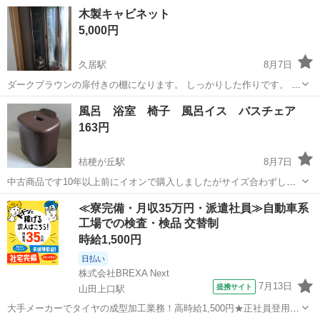
ライバー付属 電源コード(無段階温度調節) コタツ布団 109 x 240cm キ
三重
三重郡
伊勢朝日駅
テーブル
木製キャビネット
ズ等々ありますが、まだまだ使えます！ ドタキャ...
5,000円
久居駅
8月7日
ダークブラウンの扉付きの棚になります。 しっかりした作りです。 本
棚サイズ 83×39×180 配送はできませんので自宅まで取りに来てくださ
三重
津市
久居駅
収納家具
風呂 浴室 椅子 風呂イス バスチェア
る方。
163円
桔梗が丘駅
8月7日
中古商品です10年以上前にイオンで購入しましたがサイズ合わずしま
い込んでいました 10何回使用しています新しく介護用の椅子を購入し
三重
名張市
桔梗が丘駅
椅子
≪寮完備・月収35万円・派遣社員≫自動車系
たので出品しました 追加画像お時間頂戴致します ドンキホーテ駐車場
工場での検査・検品 交替制
郵便ポスト付近 名張市役所...
時給1,500円
日払い
株式会社BREXA Next
7月13日
提携サイト
山田上口駅
大手メーカーでタイヤの成型加工業務！高時給1,500円★正社員登用制