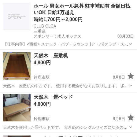
軸が緩んでいてグラグラします。座れないことはありませんがギシギ
三重
松阪市
徳和駅
家具
ホール 男女ホール急募 駐車補助有 全額日払
シ音がします。 欲しい方がいれば差し上げます。 ノークレームノーリ
いOK 日給1万越え
ターンでお願いします。
時給1,700円～2,000円
CLUB OLGA
三重県
スポンサー：求人ボックス
08月03日
【仕事内容】<職種> スナック・パブ・ラウンジ [ア・パ]クラブ・スナ
ック系ホールスタッフ(ナイトワーク系) <雇用形態> アルバイト・パー
アルバイト・パート
天然木 座敷机
ト <給与> [ア・パ]時給1,700円～2,000円 交通費:一部支給 車・バイク
4,800円
通勤の...
鈴鹿市駅
8月8日
天然木 座敷机の中古です。 使用する機会がなくお譲りします。 多少
の傷汚れはありますが、 綺麗な座敷机かと思います。 縦幅1500✕横幅
三重
鈴鹿市
鈴鹿市駅
テーブル
天然
天然木 畳ベッド
900✕高さ330（mm） お引き取りでお願い致します。 宜しくお願い致
4,800円
します。
鈴鹿市駅
8月8日
天然木を使用した畳ベッドです。 大きめのシングルサイズになるのて
ましょうか…？ 無垢の天然木仕様なので重量はありますが、その分し
三重
鈴鹿市
鈴鹿市駅
ベッド