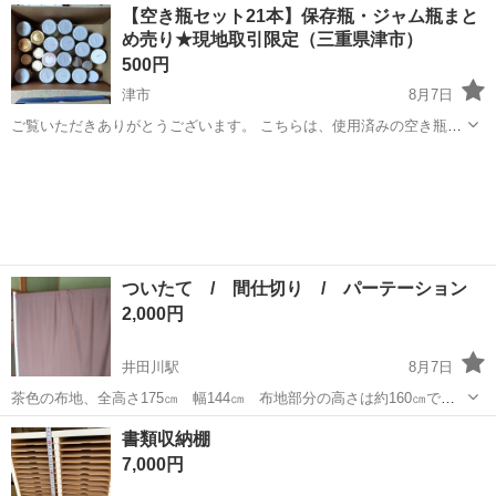
三重
津市
インテリア雑貨/小物
ティッシュ
【空き瓶セット21本】保存瓶・ジャム瓶まと
にもぴったり。 一般的なボックスティッシュ対応サイズ。 光沢感のあ
め売り★現地取引限定（三重県津市）
る仕上げで、空間のアク...
500円
津市
8月7日
ご覧いただきありがとうございます。 こちらは、使用済みの空き瓶21
本セットです。 サイズや形状はさまざまで、ジャム・調味料・ピクル
三重
津市
インテリア雑貨/小物
現地
スなどの保存やハンドメイド用途にご利用いただけます。 全体的に使
用感・ラベル跡・...
ついたて / 間仕切り / パーテーション
2,000円
井田川駅
8月7日
茶色の布地、全高さ175㎝ 幅144㎝ 布地部分の高さは約160㎝で
す！ キャスター付きですので簡単に移動出来ます！ キレイです、部屋
三重
鈴鹿市
井田川駅
その他
ついたて
書類収納棚
の間仕切、見えないように視界遮ったり、ベッド間の仕切り等、使え
7,000円
ます。 外...