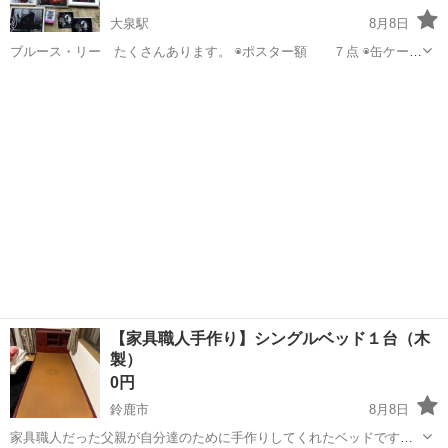
大泉駅
8月8日
ブルース・リー たくさんあります。 ◉ポスター額 ７点 ◉缶ケース
◉マグネットシート ２枚 ◉月刊フルコンタクト ３冊 バラ売りは
三重
いなべ市
大泉駅
インテリア雑貨/小物
リー
NGでお願い致します。 自宅保管ですので、ご理解下さい。
【家具職人手作り】シングルベッド１台（木
製）
0円
鈴鹿市
8月8日
家具職人だった父親が自分達のために手作りしてくれたベッドです。