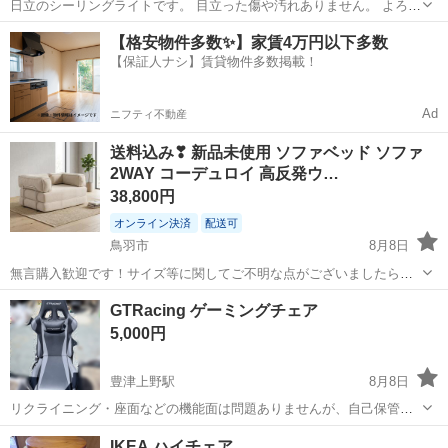
日立のシーリングライトです。 目立った傷や汚れありません。 よろし
くお願いいたします。
三重
鈴鹿市
平田町駅
照明器具
【格安物件多数✨】家賃4万円以下多数
【保証人ナシ】賃貸物件多数掲載！
Ad
ニフティ不動産
送料込み❣ 新品未使用 ソファベッド ソファ
2WAY コーデュロイ 高反発ウ…
38,800円
オンライン決済
配送可
鳥羽市
8月8日
無言購入歓迎です！サイズ等に関してご不明な点がございましたら、
ご遠慮なくお問い合わせください。 郵送のみのご対応となりますので
三重
鳥羽市
ベッド
GTRacing ゲーミングチェア
よろしくお願いします。 北海道、沖縄は別途送料がかかる場合がござ
5,000円
いますので、該当地域の方はコメ...
豊津上野駅
8月8日
リクライニング・座面などの機能面は問題ありませんが、自己保管品
であることをご理解の上、ご購入お願いします。詳細は写真でご確認
三重
津市
豊津上野駅
椅子
ゲーミングチェア
IKEA ハイチェア