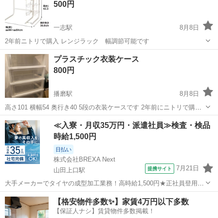
500円
す） オープン時に中央部の板が少し傾...
一志駅
8月8日
2年前ニトリで購入 レンジラック 幅調節可能です
三重
津市
一志駅
テーブル
レンジ
プラスチック衣装ケース
800円
播磨駅
8月8日
高さ101 横幅54 奥行き40 5段の衣装ケースです 2年前にニトリで購入
したと思います わずかに天井部分歪んでいます(2枚目がわかりやすい
三重
桑名市
播磨駅
収納家具
ケース
≪入寮・月収35万円・派遣社員≫検査・検品
です) 引き出しの出し入れには全く影響しない程度です 8月15日までの
時給1,500円
間に...
日払い
株式会社BREXA Next
7月21日
提携サイト
山田上口駅
大手メーカーでタイヤの成型加工業務！高時給1,500円★正社員登用制
度あり！ワンルーム寮完備！マイカー通勤OK！無料駐車場あり！《三
三重
伊勢市
山田上口駅
その他
【格安物件多数✨】家賃4万円以下多数
重県伊勢市》 人気の工場のお仕事 ◇タイヤの製造◇ トラック・バ
【保証人ナシ】賃貸物件多数掲載！
ス・RV車用を中心とした...