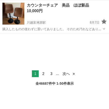
度あり！ワンルーム寮完備！マイカー通勤OK！無料駐車場あり！《三
三重
伊勢市
山田上口駅
その他
カウンターチェア 美品 ほぼ新品
重県伊勢市》 人気の工場のお仕事 ◇タイヤの製造◇ トラック・バ
10,000円
ス・RV車用を中心とした...
川越富洲原駅
8月7日
購入したものの使わずに置いてありました。 そのため汚れなどありま
せん。 定価 1脚 約10,000円のものなので作りは悪くないと思いま
三重
三重郡
川越富洲原駅
椅子
す。 昇降も問題ないです。
1
2
3
...
次へ
全46687件中 1-50件表示