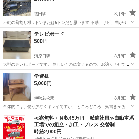
徳田駅
8月8日
不動の薪割り機 7トンまたは6トンだと思います 不動、サビ、曲がりが
あります 機械に詳しい方なら直せると思います 5万程で購入しました
三重
鈴鹿市
徳田駅
その他
テレビボード
説明書などはありません 3Nでお願いします
500円
河原田駅
8月8日
大型のテレビボードです。 新しいものに変えるので、お譲りさせて頂
きます。 ○サイズ 横 118.5cm 奥行き 44cm 高さ 39.5cm (キャス
三重
鈴鹿市
河原田駅
収納家具
学習机
ターいれると44.5cm) コメントお待ちしております。
5,000円
伊勢若松駅
8月8日
全体的には、傷が少なくキレイですが、 ところどころ、落書きがあり
ます。 鉛筆で書いたものは消えると思います。
三重
鈴鹿市
伊勢若松駅
ドレッサー
≪寮無料・月収45万円・派遣社員≫自動車系
工場での組立・加工・プレス 交替制
時給2,000円
日研トータルソーシング株式会社