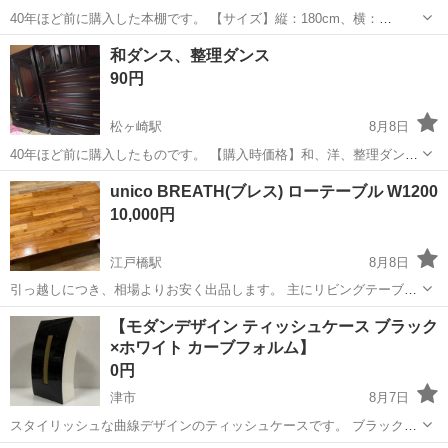
40年ほど前に購入した本棚です。 【サイズ】縦：180cm、横：
90cm、奥行き：29cm （大体です） 【傷などの状態】下部の開き扉
三重
松阪市
神田駅
収納家具
状態
和ダンス、整理ダンス
に傷みがあります。 【アピールポイント】全体として状態は悪くない
90円
のでまだまだ使えると思いま...
松ヶ崎駅
8月8日
40年ほど前に購入したものです。 【購入時価格】和、洋、整理ダンス
3棹で70万円ぐらい 【サイズ】縦：180cm、横：122cm、奥行き：
三重
松阪市
松ヶ崎駅
収納家具
状態
unico BREATH(ブレス) ローテーブル W1200
46cm （大体です） 【傷などの状態】和ダンスについてはとくに目
10,000円
立った傷はありません...
江戸橋駅
8月8日
引っ越しにつき、相場よりお安く出品します。 主にリビングテーブル
として使用していました。とても頑丈なつくりで重さもあります。木
三重
津市
江戸橋駅
テーブル
【モダンデザイン ティッシュケース ブラック
目が素敵で気に入っていました。 上に5mm程の厚さのクリアシートを
×ホワイト カーブフォルム】
敷いて使用していました。その為...
0円
津市
8月7日
スタイリッシュな曲線デザインのティッシュケースです。 ブラック×
ホワイトのツートンカラーが高級感あり、モダンなお部屋やオフィス