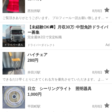
西別所駅
8月8日
ご覧頂きありがとうございます。 プロフィール一読お願い致します。
【商品説明】 ■仕様 ・メーカー：ご覧頂きありがとうございます。 プ
三重
桑名市
西別所駅
椅子
【未経験OK🚚】月収30万↑中型免許ドライバ
ロフィール一読お願い致します。 【商品説明】 ■仕様 ・メーカー：サ
ー募集
ントーワ ■...
完全週休2日で安定転職
Ad
ドライバーダイレクト
ハイチェア
280円
井田川駅
8月8日
できるだけ早くとりにきてくれる方を優先させていただきます。 よろ
しくお願いします
三重
鈴鹿市
井田川駅
椅子
日立 シーリングライト 照明器具
1,000円
平田町駅
8月8日