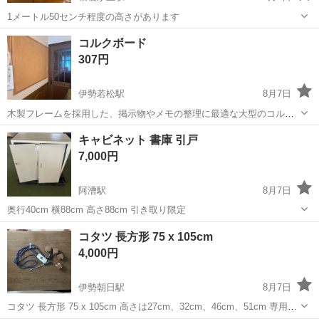
1メートル50センチ程度の高さがあります
三重
名張市
桔梗が丘駅
家具
ライト
コルクボード
307円
伊勢若松駅
8月7日
木製フレームを採用した、掲示物やメモの整理に最適な大型のコルク
ボードです。 サイズ縦89×横120cm いっぱい、画ビョウによる穴あい
三重
鈴鹿市
伊勢若松駅
収納家具
キャビネット 書庫 引戸
てます。
7,000円
阿漕駅
8月7日
奥行40cm 横88cm 高さ88cm 引き取り限定
三重
津市
阿漕駅
オフィス用家具
引戸
コタツ 長方形 75 x 105cm
4,000円
伊勢朝日駅
8月7日
コタツ 長方形 75 x 105cm 高さは27cm、32cm、46cm、51cm 専用ド