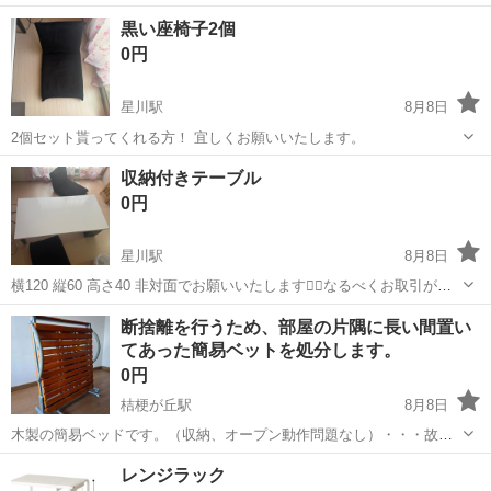
かなり前のものですが、丈夫でガタつきなどはありませんが使用感、
三重
鈴鹿市
ベッド
黒い座椅子2個
キズやシールが貼ってあったりします。 頭部分の棚とベッド本体は別
0円
パーツになっています。 また棚は...
星川駅
8月8日
2個セット貰ってくれる方！ 宜しくお願いいたします。
三重
桑名市
星川駅
椅子
収納付きテーブル
0円
星川駅
8月8日
横120 縦60 高さ40 非対面でお願いいたします🙇‍♀️なるべくお取引が早
い方。
三重
桑名市
星川駅
テーブル
断捨離を行うため、部屋の片隅に長い間置い
てあった簡易ベットを処分します。
0円
桔梗が丘駅
8月8日
木製の簡易ベッドです。（収納、オープン動作問題なし）・・・故障
や破損個所はないですが手摺部分スポンジカバーが経年劣化していま
三重
名張市
桔梗が丘駅
ベッド
レンジラック
す。・・・スポンジをカッターナイフなどで取っても良いかと思いま