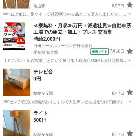
亀山駅
8月7日
半年ほど前に、別サイトで¥12000で中古品として購入しましたが、使
う必要がなくなり梱包したまま置いてあります。 上部に小さな傷はあ
三重
亀山市
亀山駅
収納家具
≪寮無料・月収45万円・派遣社員≫自動車系
りますが、しっかりした商品で綺麗な状態です。書類を小分けに沢山
工場での組立・加工・プレス 交替制
の収納が出来ます！ 学研塾や学...
時給2,000円
日研トータルソーシング株式会社
7月16日
提携サイト
愛知県 知立駅
【ミニバン・SUV製造】とにかく稼げる！時給2,000円＆入社特典最大
20万円支給！／寮費無料＆生活備品付き／土日休み／未経験OK＆研修
愛知
刈谷市
知立駅
その他
テレビ台
あり◎ ミニバン・SUV製造 トヨタ車体各工場でのミニバン・SUV新
0円
車製造に関わる諸作...
桔梗が丘駅
8月7日
160センチ程度の横幅がありますので大型テレビも据え付け可能です
三重
名張市
桔梗が丘駅
収納家具
ライト
500円
桔梗が丘駅
8月7日