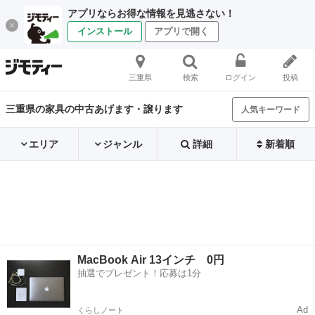
アプリならお得な情報を見逃さない！
インストール
アプリで開く
三重県
検索
ログイン
投稿
三重県の家具の中古あげます・譲ります
人気キーワード
エリア
ジャンル
詳細
新着順
MacBook Air 13インチ 0円
抽選でプレゼント！応募は1分
Ad
くらしノート