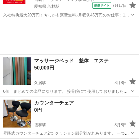
7月17日
提携サイト
愛知県 若林駅
入社特典最大20万円！★しかも寮費無料♪月収例45万円のお仕事！1年
目で年収560万円も可能！あなたの手で自動車をつくりませんか？ お
愛知
豊田市
若林駅
その他
仕事について トヨタ車体各工場でのミニバン・SUV新車製造に関わる
諸作業。 【プレス】巨...
マッサージベッド 整体 エステ
50,000円
久居駅
8月8日
6個 まとめての出品になります。 接骨院にて使用しておりました。
店舗移動にともない出品となります。 中古品になる為、小さな傷、汚
三重
津市
久居駅
家具
接骨院
カウンターチェア
れがあります。 ノークレームにてお願い致します。 確認等ありました
0円
らご連絡下さい。 お時間によ...
徳和駅
8月8日
昇降式カウンターチェア2つ クッション部分剥がれあります。 一つは