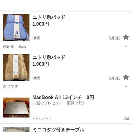
ニトリ敷パッド
1,000円
津駅
8月8日
未使用、新品
三重
津市
津駅
寝具
パッド
ニトリ敷パッド
1,000円
津駅
8月8日
新品です
三重
津市
津駅
寝具
MacBook Air 13インチ 0円
抽選でプレゼント！応募は1分
Ad
くらしノート
ミニコタツ付きテーブル