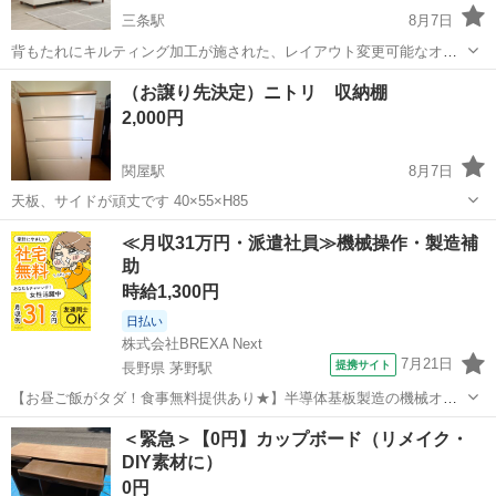
三条駅
8月7日
背もたれにキルティング加工が施された、レイアウト変更可能なオッ
トマン付きの3人掛けソファです。 3人掛けですがコンパクトなので場
新潟
三条市
三条駅
ソファ
（お譲り先決定）ニトリ 収納棚
所もとらず使いやすいです。 - カラー: ホワイト 白 - タイプ: 3人掛け
2,000円
ソファ（オットマ...
関屋駅
8月7日
天板、サイドが頑丈です 40×55×H85
新潟
新潟市
関屋駅
収納家具
ニトリ
≪月収31万円・派遣社員≫機械操作・製造補
助
時給1,300円
日払い
株式会社BREXA Next
7月21日
提携サイト
長野県 茅野駅
【お昼ご飯がタダ！食事無料提供あり★】半導体基板製造の機械オペ
レーターや検査作業！未経験活躍中★カップル＆友達同士の応募OK！
長野
茅野市
茅野駅
その他
＜緊急＞【0円】カップボード（リメイク・
赴任旅費会社負担★嬉しい無料送迎◎正社員登用制度あり！マイカー
DIY素材に）
通勤OK！無料駐車場完備！《長野県茅...
0円