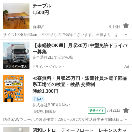
運営会社：株式会社バルス） * サイズ：W750 × D450 × H370 mm * 天
新潟
新潟市
新津駅
テーブル
テーブル
板：強化ガラス
1,500円
新津駅
8月8日
サイズ100✖︎約40cm。 中古品なので傷等ございます。画像より、よろ
しくお願いします。
新潟
新潟市
新津駅
テーブル
【未経験OK🚚】月収30万↑中型免許ドライバ
ー募集
完全週休2日で安定転職
Ad
ドライバーダイレクト
≪寮無料・月収25万円・派遣社員≫電子部品
系工場での検査・検品 交替制
時給1,300円
日払い
株式会社BREXA Next
7月21日
提携サイト
山梨県 国母駅
結晶SAWウェーハの製造作業！20代～50代の女性活躍中★年間休日
120日＆土日祝休み！クリーンルーム内でのお仕事！日払い制度利用可
山梨
国母駅
その他
昭和レトロ ティーフロート レモンスカッ
◎正社員登用制度あり！マイカー通勤可！《山梨県中巨摩郡昭和町》