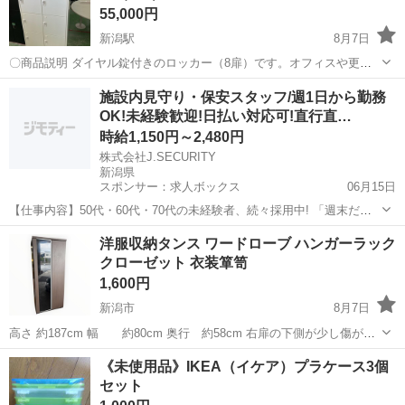
55,000円
新潟駅
8月7日
〇商品説明 ダイヤル錠付きのロッカー（8扉）です。オフィスや更衣
室、共用スペースにおすすめのシンプルなホワイトタイプ。扉内は広
新潟
新潟市
新潟駅
オフィス用家具
施設内見守り・保安スタッフ/週1日から勤務
めで書類や小物の収納に便利です。ダイヤル錠の操作説明シールが本
OK!未経験歓迎!日払い対応可!直行直…
体に貼ってあります。 〇状態 ...
時給1,150円～2,480円
株式会社J.SECURITY
新潟県
スポンサー：求人ボックス
06月15日
【仕事内容】50代・60代・70代の未経験者、続々採用中! 「週末だ
け、サクッと働いて収入をプラスしたい」 そんなシニア・ミドル・学
アルバイト・パート
洋服収納タンス ワードローブ ハンガーラック
生さんが多数活躍中です 応募はカンタン!電話一本!/ 電話応募が一番ス
クローゼット 衣装箪笥
ピード対応! 今すぐ働きたい...
1,600円
新潟市
8月7日
高さ 約187cm 幅 約80cm 奥行 約58cm 右扉の下側が少し傷がつ
いています。 現物確認の上、お取引も可能でございます。 積込み、荷
新潟
新潟市
収納家具
《未使用品》IKEA（イケア）プラケース3個
下ろし設置のお手伝いはできませんのでご了承ください。 ...
セット