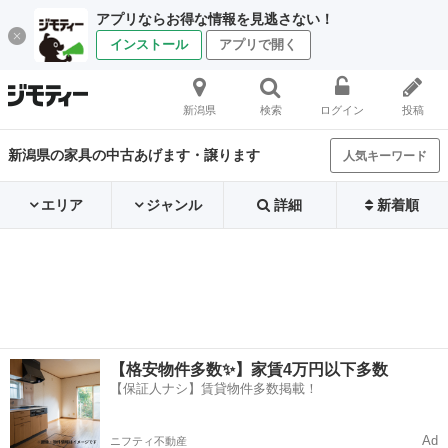
アプリならお得な情報を見逃さない！
インストール
アプリで開く
新潟県
検索
ログイン
投稿
新潟県の家具の中古あげます・譲ります
人気キーワード
エリア
ジャンル
詳細
新着順
【格安物件多数✨】家賃4万円以下多数
【保証人ナシ】賃貸物件多数掲載！
Ad
ニフティ不動産