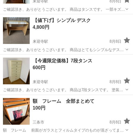
来迎寺駅
8月8日
ご確認頂き、ありがとうございます。 商品はタンスです。 一部キズは
ありますがとても綺麗です。 書類保管用に使用していました。 必要な
新潟
長岡市
来迎寺駅
収納家具
タンス
【値下げ】シンプル デスク
方がいらっしゃいましたらお譲りします。 ノークレーム、ノーリター
4,800円
ンでお願いします。 ...
来迎寺駅
8月8日
ご確認頂き、ありがとうございます。 商品はとてもシンプルなデスク
です。 必要な方がいらっしゃいましたらお譲りします。 ノークレー
新潟
長岡市
来迎寺駅
テーブル
デスク
【今週限定価格】7段タンス
ム、ノーリターンでお願いします。 よろしくお願いします。
600円
来迎寺駅
8月8日
ご確認頂き、ありがとうございます。 商品は7段タンスです。 塗装剥
がれ等ありますが、 使用上、問題ありません。 必要な方がいらっしゃ
新潟
長岡市
来迎寺駅
収納家具
額 フレーム 全部まとめて
いましたらお譲りします。 ノークレーム、ノーリターンでお願いしま
100円
す。 よろしくお願...
三条市
8月8日
額 フレーム 前面がガラスとフィルムタイプのものが混ざってます