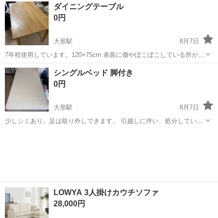
新潟
新潟市
関屋駅
カーペット/マット/ラグ
ダイニングテーブル
0円
大形駅
8月7日
7年程使用しています。120×75cm 表面に傷やぼこぼこしている所があ
ります。 引越しに伴い、処分しています。 他にも投稿しています、ま
新潟
新潟市
大形駅
家具
シングルベッド 脚付き
とめて取りに来て頂ける方優先です。 8月22～26日の間に取りに来て
0円
頂きたいです。 ...
大形駅
8月7日
少しシミあり。足は取り外しできます。 引越しに伴い、処分していま
す。 他にも投稿しています。まとめて取りに来て頂ける方優先です。
新潟
新潟市
大形駅
ベッド
8月22～26日の間に取りに来て頂きたいです。 マンション10階、エレ
ベーターあり。多少手伝...
LOWYA 3人掛けカウチソファ
28,000円