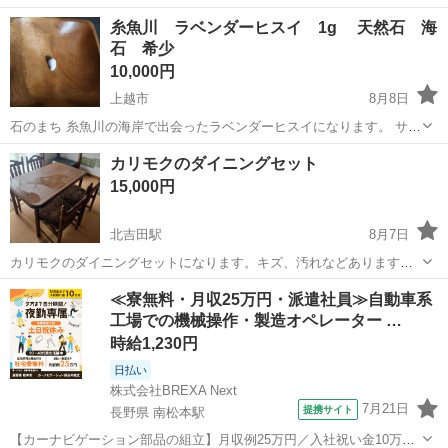
5個まとめての価格です 長期保管の中古品ですので傷や汚れあります
新潟
三条市
インテリア雑貨/小物
フレーム
糸魚川 ラベンダーヒスイ 1g 天然石 海
神経質な方はお控えください お渡しする際、軽く拭きますが ご自身で
石 希少
綺麗して活用していた...
10,000円
上越市
8月8日
石のまち 糸魚川の海岸で出会ったラベンダーヒスイになります。 サイ
ズ 1.2mm程度 重量 1.04g 小ぶりでも上品なラベンダーがたいへ
新潟
上越市
インテリア雑貨/小物
ラベンダー
カリモクのダイニングセット
んきれいで可愛くもあります。そのままアクセサリーにしてもよし、
15,000円
財布等に入れて携...
北吉田駅
8月7日
カリモクのダイニングセットになります。キズ、汚れなどあります、
チェア一に擦り切れあり、張り替えが必要です。後テーブルの角の合
新潟
長岡市
北吉田駅
ダイニングセット
≪寮無料・月収25万円・派遣社員≫自動車系
わせ目にスキマがあります。テーブル上面くもりあります、ご自分で
工場での機械操作・製造オペレーター …
直せる方、業者さんの方が宜しいかと思い...
時給1,230円
日払い
株式会社BREXA Next
7月21日
提携サイト
長野県 南松本駅
【カーナビゲーション部品の組立】月収例25万円／入社祝い金10万