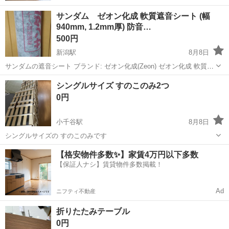
サンダム ゼオン化成 軟質遮音シート (幅
940mm, 1.2mm厚) 防音…
500円
新潟駅
8月8日
サンダムの遮音シート ブランド: ゼオン化成(Zeon) ゼオン化成 軟質遮
音シート サンダム (幅940mm, 1.2mm厚) 防音シート カット可能 遮音
新潟
新潟市
新潟駅
その他
シングルサイズ すのこのみ2つ
材 ロードノイズ対策や防音室に使えると思います。長さは1...
0円
小千谷駅
8月8日
シングルサイズの すのこのみです
新潟
小千谷市
小千谷駅
ベッド
すのこ
【格安物件多数✨】家賃4万円以下多数
【保証人ナシ】賃貸物件多数掲載！
Ad
ニフティ不動産
折りたたみテーブル
0円