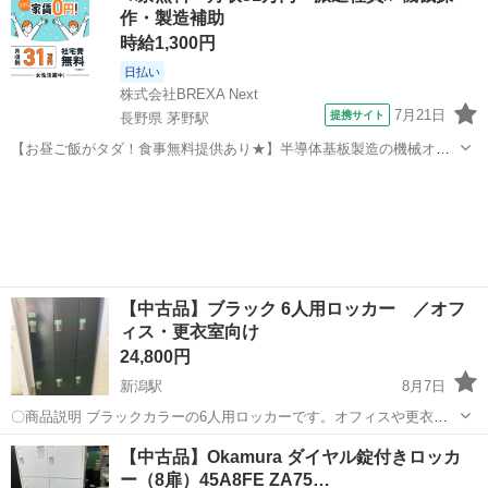
作・製造補助
買い替えの為に 今回こちらに...
時給1,300円
日払い
株式会社BREXA Next
7月21日
提携サイト
長野県 茅野駅
【お昼ご飯がタダ！食事無料提供あり★】半導体基板製造の機械オペ
レーターや検査作業！未経験活躍中★カップル＆友達同士の応募OK！
長野
茅野市
茅野駅
その他
赴任旅費会社負担★嬉しい無料送迎◎正社員登用制度あり！マイカー
通勤OK！無料駐車場完備！《長野県茅...
【中古品】ブラック 6人用ロッカー ／オフ
ィス・更衣室向け
24,800円
新潟駅
8月7日
〇商品説明 ブラックカラーの6人用ロッカーです。オフィスや更衣
室、共用スペースにおすすめのシンプルなデザインとなっておりま
新潟
新潟市
新潟駅
オフィス用家具
【中古品】Okamura ダイヤル錠付きロッカ
す。※こちらのロッカーは、施錠時でないと鍵の取り外しができませ
ー（8扉）45A8FE ZA75…
ん。 〇状態 外観に使用に伴う細か...