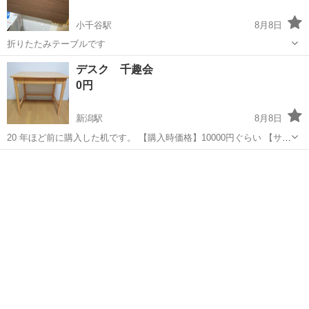
小千谷駅
8月8日
折りたたみテーブルです
新潟
小千谷市
小千谷駅
家具
折りたたみ
デスク 千趣会
0円
新潟駅
8月8日
20 年ほど前に購入した机です。 【購入時価格】10000円ぐらい 【サイ
ズ】縦：70cm、横：90cm、奥行き：60cm （大体です） 【傷などの
新潟
新潟市
新潟駅
オフィス用家具
状態】細かい傷などありますが、とても綺麗で使用するには問題ない
かと思われます...