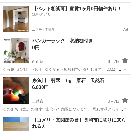
円！／うれしい土日祝休み★年間休日125日／稼げる夜勤専属！日払い
長野
松本市
南松本駅
その他
【ペット相談可】家賃1ヶ月0円物件あり！
OK！ 人気の工場のお仕事 ◇カーナビゲーション部品の組立◇ ■ 業務
無料アプリ
内容 車載用カーナビゲ...
Ad
ニフティ不動産
ハンガーラック 収納棚付き
0円
白山駅
8月7日
引っ越しに伴い、使用しなくなるため無料でお譲りします。 2022年頃
に購入し、使用していました。 大きな傷や破損はありませんが、通常
新潟
新潟市
白山駅
収納家具
糸魚川 翡翠 6g 原石 天然石
使用による細かな傷や使用感があります。 中古品であることをご理解
6,800円
いただける方にお願いいたし...
上越市
8月7日
石のまち 糸魚川の海岸で出会った翡翠になります。 思わず落としそう
になるほどのなめらかなスベスベ質感があります。 写真のようにきれ
新潟
上越市
インテリア雑貨/小物
翡翠
【コメリ・玄関踏み台】長岡市に取りに来ら
いなアップルグリーンの透過が見られます。 9枚目サイズ比較写真
れる方
100円玉を置いています。...