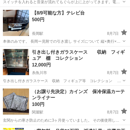
スイッチを入れると音楽が流れてもぐらが上に上がってきます。電池
入りです。 取りに来ていただける方でお願いします
新潟
胎内市
中条駅
家具
【8/9可能な方】テレビ台
500円
長岡駅
8月7日
本体のみです。 長岡ー見附での引き渡し サイズについて 縦×奥行×幅
テレビ台 縦×奥行×幅 50×43×120
新潟
長岡市
長岡駅
収納家具
引き出し付きガラスケース 収納 フィギ
ュア 棚 コレクション
12,000円
糸魚川市
8月7日
引き出し付きガラスケース 収納 フィギュア等 コレクション 全
体サイズ感 縦42cm × 横60cm × 高さ129cm 程度 【上部】
新潟
糸魚川市
収納家具
ガラスケース
（お譲り先決定）カインズ 保冷保温カーテ
ガラスショーケース 3段 奥側（背面）もガラスタイプなのでフィギ
ンライナー
ュアの背の部分...
100円
関屋駅
8月7日
玄関からの寒さ防止のために3ヶ月使っていました。 その後使用して
いないため、保管時のシワがあります。 長さ200cm
新潟
新潟市
関屋駅
カーテン、ブラインド
カインズ