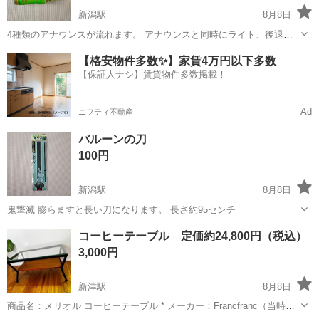
新潟駅
8月8日
4種類のアナウンスが流れます。 アナウンスと同時にライト、後退灯
が点滅します。 新品で購入すると高いと思いますのでお安く購入され
新潟
新潟市
新潟駅
家具
ライト
【格安物件多数✨】家賃4万円以下多数
たい方よろしくお願い致します。 中古品になりますのでご理解のある
【保証人ナシ】賃貸物件多数掲載！
方のみよろしくお願い致します。...
Ad
ニフティ不動産
バルーンの刀
100円
新潟駅
8月8日
鬼撃滅 膨らますと長い刀になります。 長さ約95センチ
新潟
新潟市
新潟駅
家具
バルーン
コーヒーテーブル 定価約24,800円（税込）
3,000円
新津駅
8月8日
商品名：メリオル コーヒーテーブル * メーカー：Francfranc（当時の