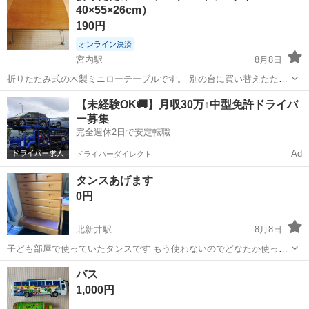
40×55×26cm）
る方に こちらは９月...
190円
オンライン決済
宮内駅
8月8日
折りたたみ式の木製ミニローテーブルです。 別の台に買い替えたた
め、使っていただける方にお譲りします。 サイズ： 約 幅55cm × 奥行
新潟
長岡市
宮内駅
テーブル
【未経験OK🚚】月収30万↑中型免許ドライバ
40cm × 高さ26cm 状態： 出品にあたり全体を水拭き清掃いたしまし
ー募集
た。使...
完全週休2日で安定転職
Ad
ドライバーダイレクト
タンスあげます
0円
北新井駅
8月8日
子ども部屋で使っていたタンスです もう使わないのでどなたか使って
ください 取りに来られる方に限ります
新潟
妙高市
北新井駅
収納家具
タンス
バス
1,000円