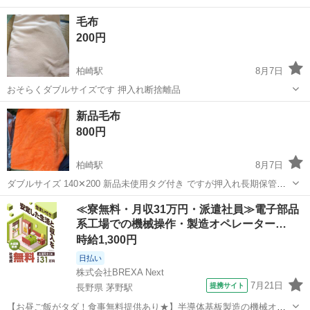
毛布
200円
柏崎駅
8月7日
おそらくダブルサイズです 押入れ断捨離品
新潟
柏崎市
柏崎駅
寝具
毛布
新品毛布
800円
柏崎駅
8月7日
ダブルサイズ 140✕200 新品未使用タグ付き ですが押入れ長期保管品
ボア毛布 昭和レトロ
新潟
柏崎市
柏崎駅
寝具
毛布
≪寮無料・月収31万円・派遣社員≫電子部品
系工場での機械操作・製造オペレーター…
時給1,300円
日払い
株式会社BREXA Next
7月21日
提携サイト
長野県 茅野駅
【お昼ご飯がタダ！食事無料提供あり★】半導体基板製造の機械オペ