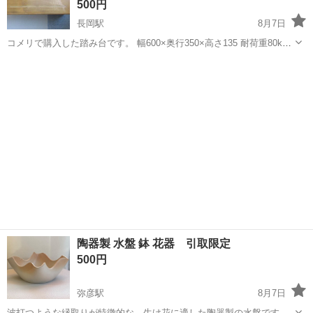
500円
長岡駅
8月7日
コメリで購入した踏み台です。 幅600×奥行350×高さ135 耐荷重80kg
丈夫な作りです。 室内でフットマッサージャーなど物置として使って
新潟
長岡市
長岡駅
その他
コメリ
いました。 それなりに使用感があります。
陶器製 水盤 鉢 花器 引取限定
500円
弥彦駅
8月7日
波打つような縁取りが特徴的な、生け花に適した陶器製の水盤です。 -