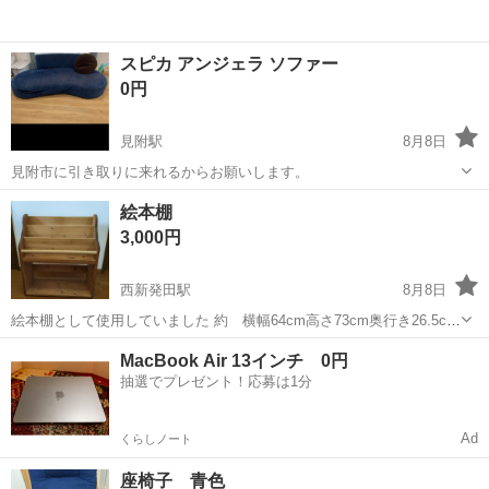
スピカ アンジェラ ソファー
0円
見附駅
8月8日
見附市に引き取りに来れるからお願いします。
新潟
見附市
見附駅
ソファ
絵本棚
3,000円
西新発田駅
8月8日
絵本棚として使用していました 約 横幅64cm高さ73cm奥行き26.5cm
上3段と下の段に本を並べられます
新潟
新発田市
西新発田駅
収納家具
MacBook Air 13インチ 0円
抽選でプレゼント！応募は1分
Ad
くらしノート
座椅子 青色