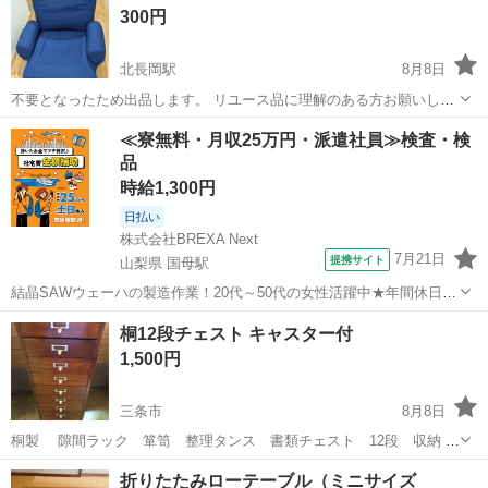
300円
北長岡駅
8月8日
不要となったため出品します。 リユース品に理解のある方お願いしま
す。
新潟
長岡市
北長岡駅
椅子
青色
≪寮無料・月収25万円・派遣社員≫検査・検
品
時給1,300円
日払い
株式会社BREXA Next
7月21日
提携サイト
山梨県 国母駅
結晶SAWウェーハの製造作業！20代～50代の女性活躍中★年間休日
120日＆土日祝休み！クリーンルーム内でのお仕事！日払い制度利用可
山梨
国母駅
その他
桐12段チェスト キャスター付
◎正社員登用制度あり！マイカー通勤可！《山梨県中巨摩郡昭和町》
1,500円
人気の工場のお仕事 ◇結晶...
三条市
8月8日
桐製 隙間ラック 箪笥 整理タンス 書類チェスト 12段 収納 長
期保管の中古品ですので傷や汚れあります 神経質な方はお控えくださ
新潟
三条市
収納家具
チェスト
折りたたみローテーブル（ミニサイズ
い お渡しする際、軽く拭きますが ご自身で綺麗して活用していただけ