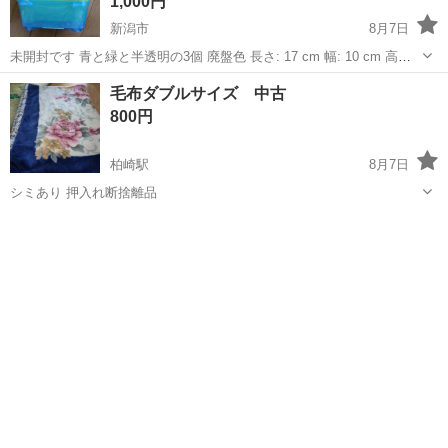
1,000円
新潟市
8月7日
未開封です 青と緑と半透明の3個 廃盤色 長さ: 17 cm 幅: 10 cm 高さ:
8 cm フタ付き小物入れです 江南区横越まで日中にいらしてください
新潟
新潟市
収納家具
プラケース
毛布ダブルサイズ 中古
土日祝日も🉑です
800円
柏崎駅
8月7日
シミあり 押入れ断捨離品
新潟
柏崎市
柏崎駅
寝具
毛布