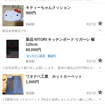
レーターや検査作業！未経験活躍中★カップル＆友達同士の応募OK！
長野
茅野市
茅野駅
その他
キティーちゃんクッション
赴任旅費会社負担★嬉しい無料送迎◎正社員登用制度あり！マイカー
900円
通勤OK！無料駐車場完備！《長野県茅...
柏崎駅
8月7日
新品未使用品です。
新潟
柏崎市
柏崎駅
家具
キティー
新品 NITORI キッチンボード リガーレ 幅
120cm
80,000円
オンライン決済
配送可
亀田駅
8月7日
⚠︎自宅玄関より運び出しお願いします。 配送の場合は3万円程かかり
ます 下台 ハイタイプ93cm 上台 ハイタイプ109cm 奥行 奥深タイプ
新潟
新潟市
亀田駅
収納家具
ワタナベ工業 ホットカーペット
51cm 未使用ですが、1度キッチンに入れている為小傷はある可能性あ
1,000円
ります。中...
関屋駅
8月7日
1.5畳用のホットカーペット 2年ほど使用しましたが引っ越しに伴いお
譲りします