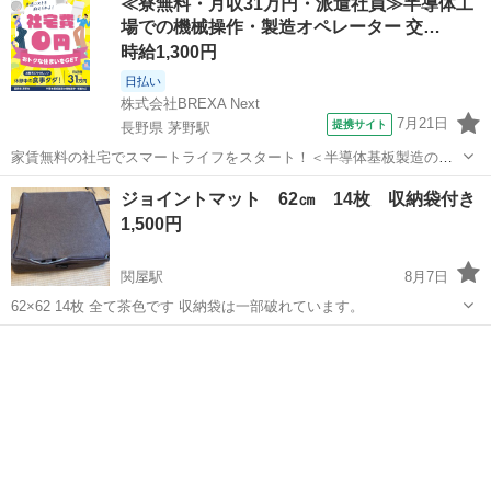
≪寮無料・月収31万円・派遣社員≫半導体工
場での機械操作・製造オペレーター 交…
時給1,300円
日払い
株式会社BREXA Next
7月21日
提携サイト
長野県 茅野駅
家賃無料の社宅でスマートライフをスタート！＜半導体基板製造の機
械操作・検査＞ランチ代もかからないオトクな職場◎／稼ぎもしっか
長野
茅野市
茅野駅
その他
ジョイントマット 62㎝ 14枚 収納袋付き
り！月収例31万円／長野県茅野市 半導体基板の製造・検査 クリーンル
1,500円
ーム内で、半導体基板の製造や検...
関屋駅
8月7日
62×62 14枚 全て茶色です 収納袋は一部破れています。
新潟
新潟市
関屋駅
カーペット/マット/ラグ