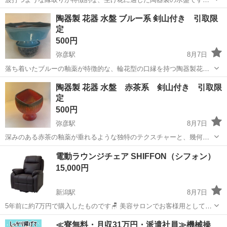
素材: 陶器 - 形状: 変形四角形 - 用途: 盆栽・生け花用 -外寸約:W19.2
新潟
西蒲原郡
弥彦駅
インテリア雑貨/小物
陶器製 花器 水盤 ブルー系 剣山付き 引取限
D19.2 H9.5cm -剣山:W9.5 D7 H2...
定
500円
弥彦駅
8月7日
落ち着いたブルーの釉薬が特徴的な、輪花型の口縁を持つ陶器製花器
です。 - 形状: 輪花型脚付き花器 - カラー: ブルー系 - 付属品: 剣山 -外
新潟
西蒲原郡
弥彦駅
インテリア雑貨/小物
陶器製 花器 水盤 赤茶系 剣山付き 引取限
寸約:径24 高さ9cm -剣山:径9.8 高さ2.5cm ...
定
500円
弥彦駅
8月7日
深みのある赤茶の釉薬が垂れるような独特のテクスチャーと、幾何学
的な模様が施された重厚感のある陶器製花器です。 - 形状: 脚付き花器
新潟
西蒲原郡
弥彦駅
インテリア雑貨/小物
電動ラウンジチェア SHIFFON（シフォン）
- カラー: 赤茶系（釉薬仕上げ） - 装飾: 幾何学模様 -外寸約:W16 ...
15,000円
新潟駅
8月7日
5年前に約7万円で購入したものです🪑 美容サロンでお客様用としてカ
バーをかけて使用しております。 経年劣化はありますが、動作等問題
新潟
新潟市
新潟駅
椅子
ラウンジ
≪寮無料・月収31万円・派遣社員≫機械操
なく使用しております。 店舗改装の際に、もう少し幅の狭い椅子への