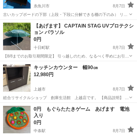
糸魚川市
8月7日
古いカップボードの下部（上段・下段に分解できる棚の下のみ） リメ
イクやDIYの素材として活用していただける方にお譲りします。 板は
新潟
糸魚川市
収納家具
【あげます】 CAPTAIN STAG UVプロテクシ
最近のMDFなどのもろい材料ではなく、集成材やベニアをつかって作
ョン パラソル
られたしっ...
0円
十日町駅
8月7日
【8/8までのお取引期間限定】 引っ越しのため、なるべく早めにお引き
取りいただける方を優先させていただきたいと思います。 【あげま
新潟
十日町市
十日町駅
テーブル
パラソル
キッチンカウンター 幅90㎝
す】 CAPTAIN STAG UVプロテクション パラソル 畑作業の休憩時に
12,980円
使用していま...
上越市
8月7日
総合リサイクルショップ 創庫生活館 上越店です。 【商品説明】 キ
ッチンカウンター 幅90㎝ になります。 サイズ（約）：幅90㎝ 奥
新潟
上越市
収納家具
キッチンカウンター
0円 もぐらたたきゲーム あげます 電池
行39.6㎝ 高さ89㎝ 中古品ですので状態をよくご確認の上、ご購...
入り
0円
中条駅
8月7日