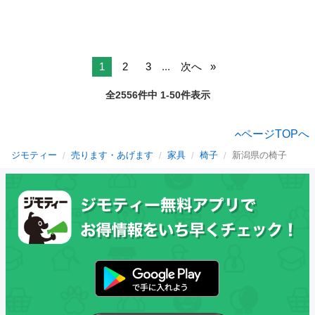
1
2
3
...
次へ
全2556件中 1-50件表示
ページTOPへ
ジモティー
売ります・あげます
家具
椅子
新潟県の椅子