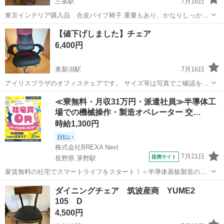
三条駅
7月16日
東京インテリア購入品 合皮パイプ椅子 重量もあり、かなりしっかり
としておりますが、合皮が剥げているため格安にしました！ 中のパイ
新潟
三条市
三条駅
椅子
パイプ椅子
【値下げしました】チェア
プ椅子は、しっかりしていますので合皮部分を張り替えられる方、い
6,400円
かがでしょうか？ 剥がれ箇所は画...
東新潟駅
7月16日
アイリスプラザのオフィスチェアです。 サイズ等は写真でご確認をお
願いします。 Amazonで購入したのですが、新品時からキャスターと
新潟
新潟市
東新潟駅
椅子
トレス
≪寮無料・月収31万円・派遣社員≫半導体工
フットレスのスライドの動きが少し重い状態です。 それでも使用頻度
場での機械操作・製造オペレーター 交…
が少なく比較的綺麗な状態かと...
時給1,300円
日払い
株式会社BREXA Next
7月21日
提携サイト
長野県 茅野駅
家賃無料の社宅でスマートライフをスタート！＜半導体基板製造の機
械操作・検査＞ランチ代もかからないオトクな職場◎／稼ぎもしっか
長野
茅野市
茅野駅
その他
ダイニングチェア 筑波産商 YUME2
り！月収例31万円／長野県茅野市 半導体基板の製造・検査 クリーンル
105 D
ーム内で、半導体基板の製造や検...
4,500円