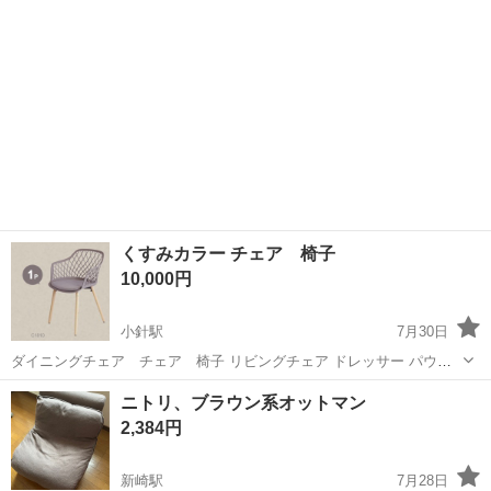
引き取りのご案内を...
くすみカラー チェア 椅子
10,000円
小針駅
7月30日
ダイニングチェア チェア 椅子 リビングチェア ドレッサー パウダ
ールーム チェアの脚は天然木を使用しており、足裏はガタつき軽減ネ
新潟
新潟市
小針駅
椅子
材木
ニトリ、ブラウン系オットマン
ジ付きで、高さを微調整できます。 座面はメッシュ部分と同色のクッ
2,384円
ション付き。 厚み約1.5ｃ...
新崎駅
7月28日