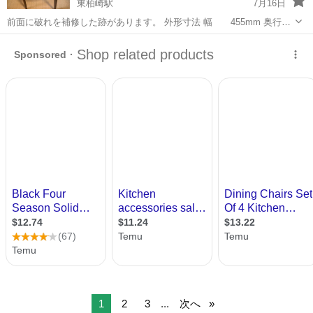
東柏崎駅
7月16日
前面に破れを補修した跡があります。 外形寸法 幅 455mm 奥行
465mm 高さ 790mm 座面までの高さ420mm 3/17、¥5400→¥4500へ値
新潟
柏崎市
東柏崎駅
椅子
ダイニング
下げしました。
1
2
3
...
次へ