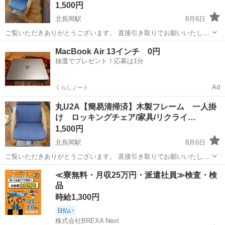
1,500円
北長岡駅
8月6日
ご覧いただきありがとうございます。 直接引き取りでお願いいたしま
す。 長期使用された中古品になります。 【ロッキングチェア】 ○メー
新潟
長岡市
北長岡駅
椅子
リクライニング
MacBook Air 13インチ 0円
カー名：不明 ○カラー(色)等：紺、木製 ○サイズ ※素人採寸です。...
抽選でプレゼント！応募は1分
Ad
くらしノート
丸U2A【簡易清掃済】木製フレーム 一人掛
け ロッキングチェア/家具/リクライ…
1,500円
北長岡駅
8月6日
ご覧いただきありがとうございます。 直接引き取りでお願いいたしま
す。 長期使用された中古品になります。 【ロッキングチェア】 ○メー
新潟
長岡市
北長岡駅
椅子
木製
≪寮無料・月収25万円・派遣社員≫検査・検
カー名：不明 ○カラー(色)等：紺、木製 ○サイズ ※素人採寸です。...
品
時給1,300円
日払い
株式会社BREXA Next