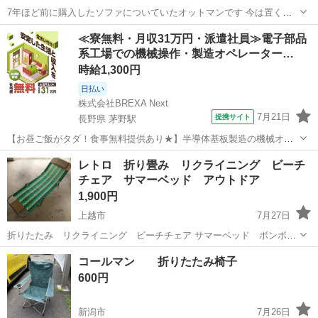
7年ほど前に購入したソファについていたオットマンです 今は置く場
所がないため安くお譲りしたいと思います。ぬいぐるみつき🧸 【購入
新潟
新潟市
新崎駅
椅子
≪寮無料・月収31万円・派遣社員≫電子部品
時価格】不明ソファと一緒だったので単体では不明です。 【サイズ】
系工場での機械操作・製造オペレーター…
縦：55cm、横：55cm、...
時給1,300円
日払い
株式会社BREXA Next
7月21日
提携サイト
長野県 茅野駅
【お昼ご飯がタダ！食事無料提供あり★】半導体基板製造の機械オペ
レーターや検査作業！未経験活躍中★カップル＆友達同士の応募OK！
長野
茅野市
茅野駅
その他
レトロ 折り畳み リクライニング ビーチ
赴任旅費会社負担★嬉しい無料送迎◎正社員登用制度あり！マイカー
チェア サマーベッド アウトドア
通勤OK！無料駐車場完備！《長野県茅...
1,900円
上越市
7月27日
折りたたみ リクライニング ビーチチェア サマーベッド ボンボン
ベッド アウトドア 昭和レトロなビーチチェアいかがでしょうか 令和
新潟
上越市
椅子
コールマン 折りたたみ椅子
の現在ではみかけないデザインとカラーリングですが当時はこんな感
600円
じのが定番でした。懐かしさ満載...
新潟市
7月26日