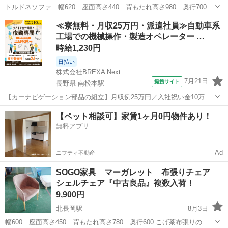
トルドネソファ 幅620 座面高さ440 背もたれ高さ980 奥行700
シャウラソファ 幅630 座面高さ450 背もたれ高さ850 奥行700
新潟
長岡市
北長岡駅
椅子
≪寮無料・月収25万円・派遣社員≫自動車系
丸スツール 幅480 座面高さ380 座面ビニール張りの回転イスで...
工場での機械操作・製造オペレーター …
時給1,230円
日払い
株式会社BREXA Next
7月21日
提携サイト
長野県 南松本駅
【カーナビゲーション部品の組立】月収例25万円／入社祝い金10万
円！／うれしい土日祝休み★年間休日125日／稼げる夜勤専属！日払い
長野
松本市
南松本駅
その他
【ペット相談可】家賃1ヶ月0円物件あり！
OK！ 人気の工場のお仕事 ◇カーナビゲーション部品の組立◇ ■ 業務
無料アプリ
内容 車載用カーナビゲ...
Ad
ニフティ不動産
SOGO家具 マーガレット 布張りチェア
シェルチェア『中古良品』複数入荷！
9,900円
北長岡駅
8月3日
幅600 座面高さ450 背もたれ高さ780 奥行600 こげ茶布張りのシ