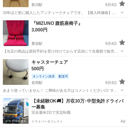
新潟駅
8月4日
10年ほど前に購入したアンティークチェアです。 【購入時価格】
20000円ぐらい 【サイズ】縦：83cm、横：40cm、奥行き：45cm
新潟
新潟市
新潟駅
椅子
『MIZUNO 腹筋座椅子』
（大体です） 【傷などの状態】美品、とくに目立った大きな傷はあり
3,000円
ません。 【アピールポ...
豊栄駅
8月4日
【当店の商品は原則予約を受け付けておらず店頭にて先着順で販売し
ています】 「掲載されている品物について、ぜひお譲りいただきたく
新潟
新潟市
豊栄駅
椅子
キャスターチェア
ご連絡いたしました。」 「取引の日時・場所について、ご希望に合わ
500円
せますので、お譲りいただきた...
オンライン決済
配送可
長岡駅
8月4日
あまり使っていません！ ご興味がある方はコメントください🙇‍♀️ サイ
ズ等お伝えします。
新潟
長岡市
長岡駅
椅子
【未経験OK🚚】月収30万↑中型免許ドライバ
ー募集
完全週休2日で安定転職
Ad
ドライバーダイレクト