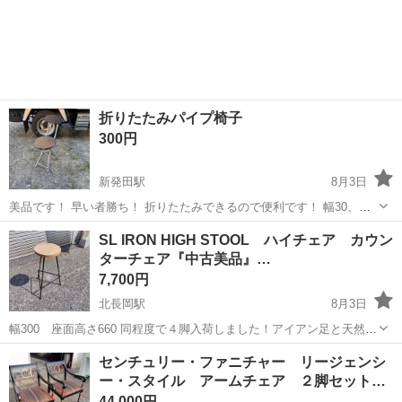
折りたたみパイプ椅子
300円
新発田駅
8月3日
美品です！ 早い者勝ち！ 折りたたみできるので便利です！ 幅30、奥
行49、高さ73になります！
新潟
新発田市
新発田駅
椅子
SL IRON HIGH STOOL ハイチェア カウン
ターチェア『中古美品』…
7,700円
北長岡駅
8月3日
幅300 座面高さ660 同程度で４脚入荷しました！アイアン足と天然木
座面のスツールです。特に目立つ傷や汚れの無い美品です！ 新品時
新潟
長岡市
北長岡駅
椅子
自社
センチュリー・ファニチャー リージェンシ
16500円の品です！ ※この商品は新潟県外発送致しません。 商品コー
ー・スタイル アームチェア ２脚セット…
ド： 02...
44,000円