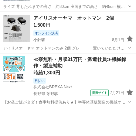
サイズ 背もたれまでの高さ 約80cm 座面までの高さ 約45cm 横
幅 約45cm 引き取り場所↓ 〒9540057 新潟県見附市新町1丁目2ー10
新潟
見附市
見附駅
椅子
レジ
アイリスオーヤマ オットマン 2個
リサイクルショップみつけた！ ※アポ無しで来られても店舗にはない
1,500円
為即...
オンライン決済
小針駅
8月1日
アイリスオーヤマ オットマンのみ 2個 グレー 置いていただけ
で、ほとんど座っていません。 ただ、自宅内にあるため、小傷などは
新潟
新潟市
小針駅
椅子
≪寮無料・月収31万円・派遣社員≫機械操
ご了承願います。
作・製造補助
時給1,300円
日払い
株式会社BREXA Next
7月21日
提携サイト
長野県 茅野駅
【お昼ご飯がタダ！食事無料提供あり★】半導体基板製造の機械オペ
レーターや検査作業！未経験活躍中★カップル＆友達同士の応募OK！
長野
茅野市
茅野駅
その他
赴任旅費会社負担★嬉しい無料送迎◎正社員登用制度あり！マイカー
通勤OK！無料駐車場完備！《長野県茅...