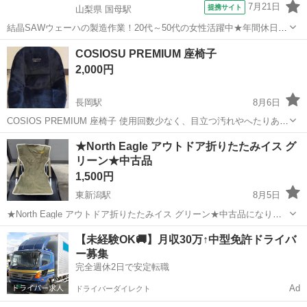
7月21日
提携サイト
山梨県 国母駅
結晶SAWウェーハの製造作業！20代～50代の女性活躍中★年間休日
120日＆土日祝休み！クリーンルーム内でのお仕事！日払い制度利用可
山梨
国母駅
その他
COSIOSU PREMIUM 座椅子
◎正社員登用制度あり！マイカー通勤可！《山梨県中巨摩郡昭和町》
2,000円
人気の工場のお仕事 ◇結晶...
長岡駅
8月6日
COSIOS PREMIUM 座椅子 使用回数少なく、目立つ汚れやへたりあり
ません。 ペット・喫煙なし、臭いもありません。 状態良好です。 小
新潟
長岡市
長岡駅
椅子
★North Eagle アウトドア折りたたみイス グ
柄な方にオススメです。 美品ですがあくまで中古品になりますので、
リーン★中古品
受け渡し後はノー...
1,500円
東新潟駅
8月5日
★North Eagle アウトドア折りたたみイス グリーン★中古品になりま
す。サイズは座面の高さ約23cm・座面の幅約53cm・背もたれの高さ
新潟
新潟市
東新潟駅
椅子
アウトドア
【未経験OK🚚】月収30万↑中型免許ドライバ
約61cmです、多少の誤差はご容赦下さい。キャンプで使おうと思い購
ー募集
入しましたが、...
完全週休2日で安定転職
Ad
ドライバーダイレクト