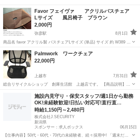
Favor フェイヴァ アクリルバスチェア
Lサイズ 風呂椅子 ブラウン
2,000円
弥彦駅
8月1日
商品名 favor アクリル製 バスチェアLサイズ (単品) サイズ 約 W389 ×
D243 × H300 mm 重 量 約 2,700 g 材 質 アクリル、熱可塑性エラス
新潟
西蒲原郡
弥彦駅
椅子
Palmwork ワークチェア
トマー（滑り止め） カラー クリア/ブラウン/...
22,000円
上越市
7月31日
総合リサイクルショップ 創庫生活館 上越店です。 【商品説明】
Palmworkのワークチェアになります。 座面高さ・座面前後・背もたれ
新潟
上越市
椅子
施設内見守り・保安スタッフ/週1日から勤務
高さ アームレスト・リクライニングの調節可能 サイズ：幅約63.5
OK!未経験歓迎!日払い対応可!直行直…
㎝ ...
時給1,150円～2,480円
株式会社J.SECURITY
新潟県
スポンサー：求人ボックス
06月15日
【仕事内容】50代・60代・70代の未経験者、続々採用中! 「週末だ