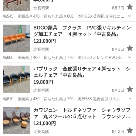
北長岡駅
8月3日
幅545 座面高さ470 背もたれ高さ860 奥行650 英国摂政時代に好
まれた円を重ねたデザインをモチーフとしたアームチェエア２脚セッ
新潟
長岡市
北長岡駅
椅子
SOGO家具 フクラス PVC張りキルティン
トです！座面布地も綺麗で、フレームの小さな小傷程度で全体的な程
グ加工チェア ４脚セット『中古良品』
度は良好です！ ※大型...
121,000円
北長岡駅
8月3日
幅600 座面高さ460 背もたれ高さ770 奥行550 オレンジPVC張り
のチェアです。特に目立つ傷や汚れの無い良品です！ 新品時約
新潟
長岡市
北長岡駅
椅子
パブリック 合皮張りチェア４脚セット シ
400,000円の品です！ ※この商品は新潟県外発送致しません。 商品コ
ェルチェア『中古良品』
ード：...
19,800円
北長岡駅
8月3日
幅610 座面高さ430 背もたれ高さ720 奥行588 黒合皮張りのシェ
ルチェア４脚セットです。特に目立つ傷や汚れの無い良品です！ ※こ
新潟
長岡市
北長岡駅
椅子
カワジュン トルドネソファ シャウラソフ
の商品は新潟県外発送致しません。 商品コード： 117062KIC2N748...
ァ 丸スツールの５点セット ラウンジソ…
121,000円
北長岡駅
8月3日