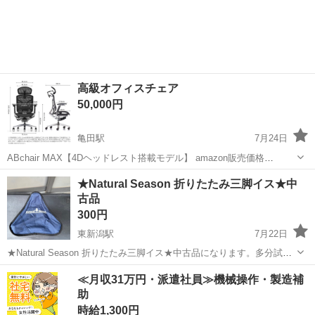
新潟
新潟市
寺尾駅
椅子
ゲーミング
部屋の状況上、足が伸ばせず胡座をかくと太ももが張ってしまうので
掲載します。 ■使用期...
高級オフィスチェア
50,000円
亀田駅
7月24日
ABchair MAX【4Dヘッドレスト搭載モデル】 amazon販売価格
167,000円 上記オフィスチェアのお譲り先を探しています。 どちらも
新潟
新潟市
亀田駅
椅子
★Natural Season 折りたたみ三脚イス★中
カラーはブラック。未開封新品のため、販売サイトの写真をお借りし
古品
ています。 ...
300円
東新潟駅
7月22日
★Natural Season 折りたたみ三脚イス★中古品になります。多分試し
に何回か座ってみただけの未使用に近い物だと思います。サイズは座
新潟
新潟市
東新潟駅
椅子
イス
≪月収31万円・派遣社員≫機械操作・製造補
面の幅約25cm・座面の高さ約37cmです、多少の誤差はご容赦下さ
助
い。倉庫で保管して...
時給1,300円