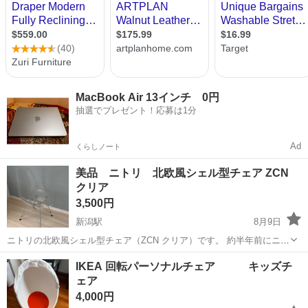
MacBook Air 13インチ 0円
抽選でプレゼント！応募は1分
Ad
くらしノート
美品 ニトリ 北欧風シェル型チェア ZCN
クリア
3,500円
新潟駅
8月9日
ニトリの北欧風シェル型チェア（ZCN クリア）です。 約半年前にニト
リで購入し、使用していました。 引越しに伴い不要になったため出品
新潟
新潟市
新潟駅
椅子
IKEA 回転パーソナルチェア キッズチ
します。 【商品状態】 ・使用期間：約半年 ・目立った傷や汚れなし
ェア
・大きな傷や破損もあ...
4,000円