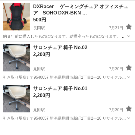
け、サクッと働いて収入をプラスしたい」 そんなシニア・ミドル・学
アルバイト・パート
DXRacer ゲーミングチェア オフィスチェ
生さんが多数活躍中です 応募はカンタン!電話一本!/ 電話応募が一番ス
ア SOHO DXR-BKN …
ピード対応! 今すぐ働きたい...
500円
長岡駅
7月31日
約８年前に購入したものになります。結構座ったものになります。 廃
棄を考えていますが、その前にほしい人がいればと思い出品です。 こ
新潟
長岡市
長岡駅
椅子
サロンチェア 椅子 No.02
のシリーズは１０年持つと言われるほど長持ちするものですが、 写真
2,200円
の通りいくつかダメージ...
見附駅
7月30日
引き取り場所↓ 〒9540057 新潟県見附市新町1丁目2ー10 リサイクルシ
ョップみつけた！ ※アポ無しで来られても店舗にはない場合もござい
新潟
見附市
見附駅
椅子
サロン
サロンチェア 椅子 No.01
ますので購入前に必ずご連絡下さい。 店舗が休業日の場合は別場所に
2,200円
引き取りのご案内を...
見附駅
7月30日
引き取り場所↓ 〒9540057 新潟県見附市新町1丁目2ー10 リサイクルシ
ョップみつけた！ ※アポ無しで来られても店舗にはない場合もござい
新潟
見附市
見附駅
椅子
ますので購入前に必ずご連絡下さい。 店舗が休業日の場合は別場所に