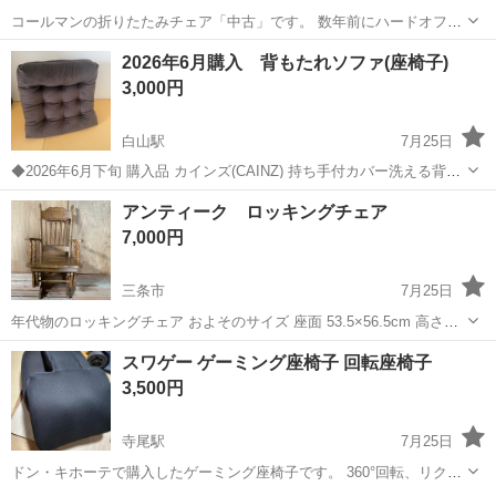
コールマンの折りたたみチェア「中古」です。 数年前にハードオフで
購入しました。 使用感はありますがまだまだ使えます。 キャンプや花
新潟
新潟市
椅子
2026年6月購入 背もたれソファ(座椅子)
火を見るのにどうですか? 収納袋も着いてます。片側の肩で担げるよ
3,000円
うになっています。 新潟市西区...
白山駅
7月25日
◆2026年6月下旬 購入品 カインズ(CAINZ) 持ち手付カバー洗える背も
たれイス FLepoco ブラウン 幅57cm 奥行44～57cm 高さ16～50cm 自
新潟
新潟市
白山駅
椅子
アンティーク ロッキングチェア
宅インテリアと合わず、使用機会がないためお安くお...
7,000円
三条市
7月25日
年代物のロッキングチェア およそのサイズ 座面 53.5×56.5cm 高さ
109cm こちらは倉庫保管しており、軽く拭きましたがあくまで中古品
新潟
三条市
椅子
アンティーク
スワゲー ゲーミング座椅子 回転座椅子
ですので拭き残しやほこり、汚れや傷などがあります 現状での引き渡
3,500円
し...
寺尾駅
7月25日
ドン・キホーテで購入したゲーミング座椅子です。 360°回転、リクラ
イニングあり。背もたれありor肘置き、2種類の向きで使用できます。