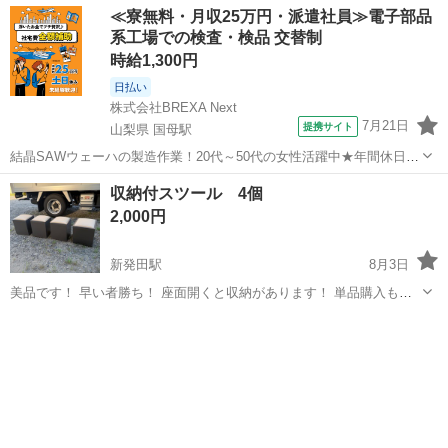
≪寮無料・月収25万円・派遣社員≫電子部品
系工場での検査・検品 交替制
時給1,300円
日払い
株式会社BREXA Next
7月21日
提携サイト
山梨県 国母駅
結晶SAWウェーハの製造作業！20代～50代の女性活躍中★年間休日
120日＆土日祝休み！クリーンルーム内でのお仕事！日払い制度利用可
山梨
国母駅
その他
収納付スツール 4個
◎正社員登用制度あり！マイカー通勤可！《山梨県中巨摩郡昭和町》
2,000円
人気の工場のお仕事 ◇結晶...
新発田駅
8月3日
美品です！ 早い者勝ち！ 座面開くと収納があります！ 単品購入も可
能！ 単品の場合は1個500円です！ 幅30、奥行30、高さ35になりま
新潟
新発田市
新発田駅
椅子
す！