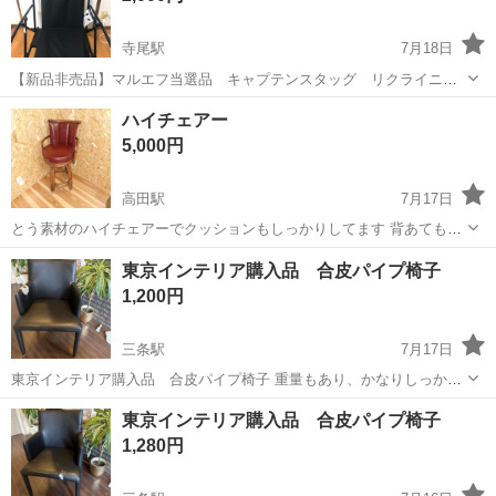
寺尾駅
7月18日
【新品非売品】マルエフ当選品 キャプテンスタッグ リクライニン
グチェア（ブラック） 角度も調節可能なので これからの時期、キャン
新潟
新潟市
寺尾駅
椅子
ハイチェアー
プ、BBQ.自宅のベランダでのリラックリスタイムにいかがでしょうか
5,000円
仕事の都合で、回答や取引...
高田駅
7月17日
とう素材のハイチェアーでクッションもしっかりしてます 背あてもつ
いてます しっかりしてます アンティーク雑貨屋さんで一目惚れして購
新潟
上越市
高田駅
椅子
東京インテリア購入品 合皮パイプ椅子
入したのですが我が家にはあわなかったのでどなたか家にお迎えして
1,200円
いただけたらと思います
三条駅
7月17日
東京インテリア購入品 合皮パイプ椅子 重量もあり、かなりしっかり
としておりますが、合皮が剥げているため格安にしました！ 中のパイ
新潟
三条市
三条駅
椅子
パイプ椅子
東京インテリア購入品 合皮パイプ椅子
プ椅子は、しっかりしていますので合皮部分を張り替えられる方、い
1,280円
かがでしょうか？ 剥がれ箇所は画...