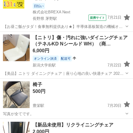
日払い
株式会社BREXA Next
7月21日
提携サイト
長野県 茅野駅
【お昼ご飯がタダ！食事無料提供あり★】半導体基板製造の機械オペ
レーターや検査作業！未経験活躍中★カップル＆友達同士の応募OK！
長野
茅野市
茅野駅
その他
【ニトリ】傷・汚れに強いダイニングチェア
赴任旅費会社負担★嬉しい無料送迎◎正社員登用制度あり！マイカー
（テネルKD Nシールド WH）（商…
通勤OK！無料駐車場完備！《長野県茅...
6,000円
オンライン決済
配送可
新潟大学前駅
7月22日
【美品】ニトリ ダイニングチェア｜座り心地の良い快適チェア 2024
年秋にニトリで購入したダイニングチェアです。 目立つキズや汚れは
新潟
新潟市
新潟大学前駅
椅子
椅子
なく、全体的にとてもきれいな状態です。まだまだ気持ちよくお使い
500円
いただけます。 座面はクッショ...
豊栄駅
7月20日
写真が全てです。
新潟
新潟市
豊栄駅
椅子
【新品未使用】リクライニングチェア
2,000円