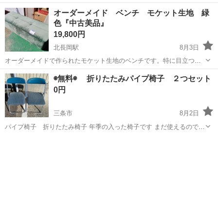
ェルチェアです。特に目立つ傷や汚れの無い良品です！ 新品定価
新潟
長岡市
北長岡駅
椅子
オーダーメイド ベンチ モケット生地 緑
99200円の品です！ ※この商品は新潟県外発送致しません。 商品コー
色『中古美品』
ド： 9...
19,800円
北長岡駅
8月3日
オーダーメイドで作られたモケット生地のベンチです。特に目立つ傷
や汚れの無い美品です！ ベンチサイズ：幅1400 座面高430 奥行480 ※
新潟
長岡市
北長岡駅
椅子
◉無料◉ 折りたたみパイプ椅子 ２つセット
大型商品につき配達は自社便配達のみ承ります。 ※この商品は新潟県
0円
外発送致し...
三条市
8月2日
パイプ椅子 折りたたみ椅子 年季の入った椅子です まだ使えるので、
必要な方に 倉庫にて長期保管してあり、埃だらけでしたので軽く拭き
新潟
三条市
椅子
パイプ椅子
ましたが、綺麗にお掃除して使っていただける方にお譲りします 中古
品ですので、 錆び、汚れ...