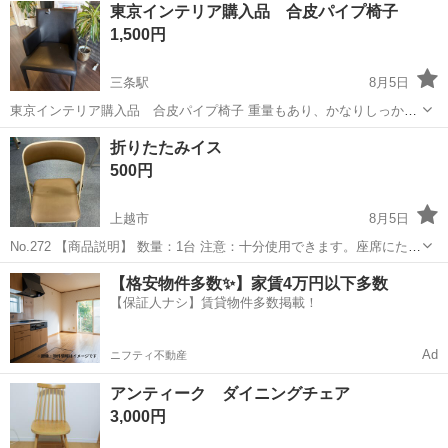
東京インテリア購入品 合皮パイプ椅子
1,500円
三条駅
8月5日
東京インテリア購入品 合皮パイプ椅子 重量もあり、かなりしっかり
としておりますが、合皮が剥げているため格安にしました！ 中のパイ
新潟
三条市
三条駅
椅子
パイプ椅子
折りたたみイス
プ椅子は、しっかりしていますので合皮部分を張り替えられる方、い
500円
かがでしょうか？ 剥がれ箇所は画...
上越市
8月5日
No.272 【商品説明】 数量：1台 注意：十分使用できます。座席にたば
こで焼けた跡のような小さな穴があります。その他プラのストッパー
新潟
上越市
椅子
イオン
【格安物件多数✨】家賃4万円以下多数
の破損がります。よく状態を確認の上ご購入下さい。 【受け渡し方
【保証人ナシ】賃貸物件多数掲載！
法...
Ad
ニフティ不動産
アンティーク ダイニングチェア
3,000円