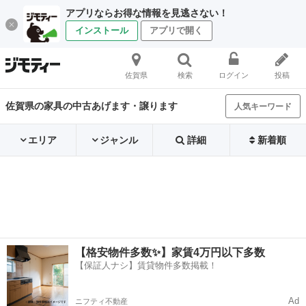
アプリならお得な情報を見逃さない！
インストール
アプリで開く
佐賀県
検索
ログイン
投稿
佐賀県の家具の中古あげます・譲ります
人気キーワード
エリア
ジャンル
詳細
新着順
【格安物件多数✨】家賃4万円以下多数
【保証人ナシ】賃貸物件多数掲載！
Ad
ニフティ不動産