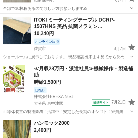
全部で10枚程あるので欲しい方お願いします🙏
佐賀
嬉野市
肥前鹿島駅
寝具
ITOKI ミーティングテーブル DCRP-
1507HNS 美品 抗菌メラミン…
10,240円
オンライン決済
佐賀市
8月7日
ショールームに展示しております。 現品確認出来ます見てから決めて
頂いて構いません。 （事前にお問合せ下さい。） 引き渡しは平日10：
佐賀
佐賀市
オフィス用家具
≪月収28万円・派遣社員≫機械操作・製造補
00～19：00・土/日/祭日13：00～20：00頃まででお願いします。 火曜
助
日は...
時給1,500円
日払い
株式会社BREXA Next
7月21日
提携サイト
大分県 東中津駅
半導体装置の製造業務！活躍中！安定した長期のオシゴト！寮費無料
★赴任旅費会社負担◎20代～40代の男性活躍中★未経験活躍中！高時
大分
中津市
東中津駅
その他
ハンモック2000
給1,500円！《大分県中津市》 人気の工場のお仕事 ◇半導体装置内部
2,400円
のシート製造◇ ＊クリー...