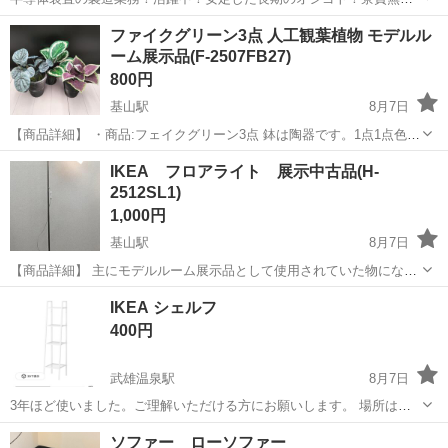
★赴任旅費会社負担◎20代～40代の男性活躍中★未経験活躍中！高時
大分
中津市
東中津駅
その他
ファイクグリーン3点 人工観葉植物 モデルル
給1,500円！《大分県中津市》 人気の工場のお仕事 ◇半導体装置内部
ーム展示品(F-2507FB27)
のシート製造◇ ＊クリー...
800円
基山駅
8月7日
【商品詳細】 ・商品:フェイクグリーン3点 鉢は陶器です。1点1点色合
いが違います。 ・サイズ：Φ10×H11.5cm 展示場で設置されていた商
佐賀
三養基郡
基山駅
インテリア雑貨/小物
IKEA フロアライト 展示中古品(H-
品です。 展示されていた商品のため、写真に写っていな...
2512SL1)
モデルルーム
1,000円
基山駅
8月7日
【商品詳細】 主にモデルルーム展示品として使用されていた物になり
ます。 (※中にはモデルルーム使用品も含まれます) ・商品:フロアライ
佐賀
三養基郡
基山駅
照明器具
モデルルーム
IKEA シェルフ
ト ・メーカー:IKEA ・サイズ:高さ110cm ご覧いただきありが...
400円
武雄温泉駅
8月7日
3年ほど使いました。ご理解いただける方にお願いします。 場所はご
相談していただければ検討します。 35✖️148センチ
佐賀
武雄市
武雄温泉駅
収納家具
ソファー ローソファー