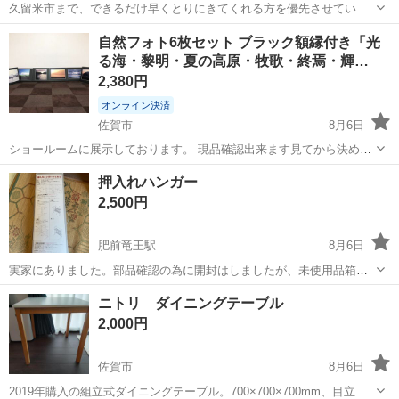
久留米市まで、できるだけ早くとりにきてくれる方を優先させていた
だきます。 よろしくおねがいします。
佐賀
神埼市
犬塚駅
家具
木材
自然フォト6枚セット ブラック額縁付き「光
る海・黎明・夏の高原・牧歌・終焉・輝…
2,380円
オンライン決済
佐賀市
8月6日
ショールームに展示しております。 現品確認出来ます見てから決めて
頂いて構いません。 （事前にお問合せ下さい。） 引き渡しは平日10：
佐賀
佐賀市
インテリア雑貨/小物
押入れハンガー
00～19：00・土/日/祭日13：00～20：00頃まででお願いします。 火曜
2,500円
日は...
肥前竜王駅
8月6日
実家にありました。部品確認の為に開封はしましたが、未使用品箱に
傷あり。 押入れにあると、整理できて便利です。
佐賀
杵島郡
肥前竜王駅
家具
押入れ
ニトリ ダイニングテーブル
2,000円
佐賀市
8月6日
2019年購入の組立式ダイニングテーブル。700×700×700mm、目立つ