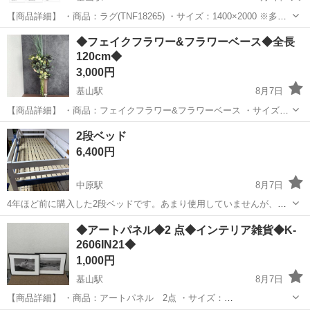
【商品詳細】 ・商品：ラグ(TNF18265) ・サイズ：1400×2000 ※多少
の誤差はご承知下さい。 ・メーカー:東リ ・カラー：ネイビー ・素
佐賀
三養基郡
基山駅
カーペット/マット/ラグ
◆フェイクフラワー&フラワーベース◆全長
材：綿53%アクリル47% 【商品状態】 ・展示場で使...
120cm◆
3,000円
基山駅
8月7日
【商品詳細】 ・商品：フェイクフラワー&フラワーベース ・サイズ：
Φ20×H42cm(全長120cm) ※多少の誤差はご承知下さい。 ・メーカー:-
佐賀
三養基郡
基山駅
インテリア雑貨/小物
2段ベッド
・カラー：シルバー ・素材：- 【商品状態】 ・展示場...
6,400円
中原駅
8月7日
4年ほど前に購入した2段ベッドです。あまり使用していませんが、小
傷は少しあります。 現在は写真の状態です。パーツ確認をされるなら
佐賀
三養基郡
中原駅
家具
◆アートパネル◆2 点◆インテリア雑貨◆K-
と思い、分解はしていません。 小傷は画面3枚目にあるものです。青
2606IN21◆
の油性ペンで傷をなぞれば目立たな...
1,000円
基山駅
8月7日
【商品詳細】 ・商品：アートパネル 2点 ・サイズ：