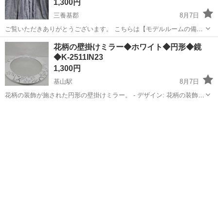
1,300円
三養基郡
8月7日
ご覧いただきありがとうございます。 こちらは【モデルルームの備
品】として展示されていた商品でございます。 展示品ならではの上質
佐賀
三養基郡
カーテン、ブラインド
モデルルーム
花柄の壁掛けミラー◆ホワイト◆円形◆鏡
感と使用感の少なさが特徴です。 【商品詳細】 ・商品:カーテン(2枚1
◆K-2511IN23
組) ...
1,300円
基山駅
8月7日
花柄の装飾が施された円形の壁掛けミラー。 - デザイン: 花柄の装飾が
施された白い円形ミラー - 取り付け方法: 背面に吊り下げ用の紐が付い
佐賀
三養基郡
基山駅
ミラー/鏡
円形
ている - サイズ: Φ60×2cm -木製,鏡 -ややキズ汚れあり ...