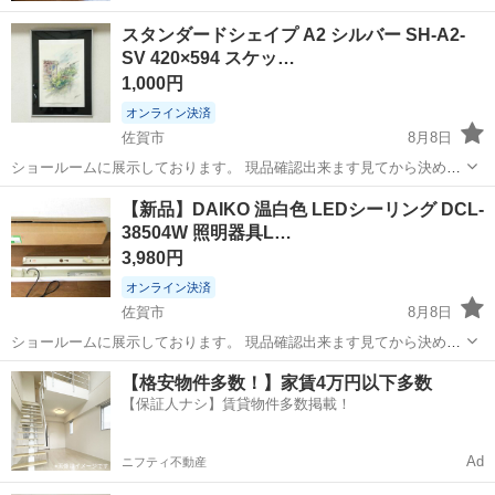
スタンダードシェイプ A2 シルバー SH-A2-
SV 420×594 スケッ…
1,000円
オンライン決済
佐賀市
8月8日
ショールームに展示しております。 現品確認出来ます見てから決めて
頂いて構いません。 （事前にお問合せ下さい。） 引き渡しは平日10：
佐賀
佐賀市
インテリア雑貨/小物
額縁
【新品】DAIKO 温白色 LEDシーリング DCL-
00～19：00・土/日/祭日13：00～20：00頃まででお願いします。 火曜
38504W 照明器具L…
日は...
3,980円
オンライン決済
佐賀市
8月8日
ショールームに展示しております。 現品確認出来ます見てから決めて
頂いて構いません。 （事前にお問合せ下さい。） 引き渡しは平日10：
佐賀
佐賀市
照明器具
LED
【格安物件多数！】家賃4万円以下多数
00～19：00・土/日/祭日13：00～20：00頃まででお願いします。 火曜
【保証人ナシ】賃貸物件多数掲載！
日は...
Ad
ニフティ不動産