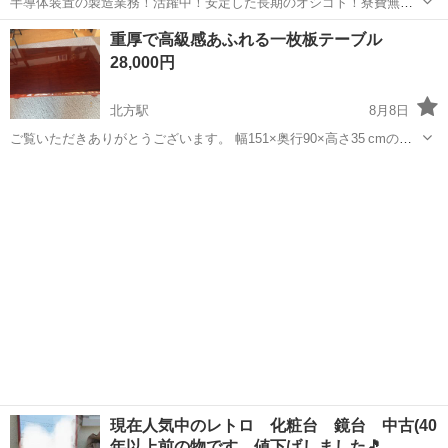
半導体装置の製造業務！活躍中！安定した長期のオシゴト！寮費無料
★赴任旅費会社負担◎20代～40代の男性活躍中★未経験活躍中！高時
大分
中津市
東中津駅
その他
重厚で高級感あふれる一枚板テーブル
給1,500円！《大分県中津市》 人気の工場のお仕事 ◇半導体装置内部
28,000円
のシート製造◇ ＊クリー...
北方駅
8月8日
ご覧いただきありがとうございます。 幅151×奥行90×高さ35 cmの一
枚板テーブルです。 特徴 • 一枚板で、木目もあり重厚感があります。
佐賀
武雄市
北方駅
テーブル
天板
高級感もあり、お座敷などで使っていただくには良いとお思います。 •
厚み6...
現在人気中のレトロ 化粧台 鏡台 中古(40
年以上前の物です 値下げしました🎵