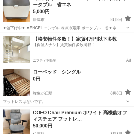
ータブル 省エネ
の度引っ越して使用しなくなっ...
5,000円
唐津市
8月8日
⚫︎値下げ中⚫︎ ⚫︎ENGEL エンゲル 冷凍冷蔵庫 ポータブル 省エネ ⚫︎
型式 MD14F-D ⚫︎もう1つありましたので同じ型の物を出品致しま
佐賀
唐津市
家具
【格安物件多数！】家賃4万円以下多数
す。 ⚫︎これからの季節、ドライブ車内で飲料が冷...
【保証人ナシ】賃貸物件多数掲載！
Ad
ニフティ不動産
ローベッド シングル
0円
弥生が丘駅
8月8日
マットレスはないです。
佐賀
鳥栖市
弥生が丘駅
ベッド
ロー
COFO Chair Premium ホワイト 高機能オフ
ィスチェア フットレ…
50,000円
佐賀駅
8月8日