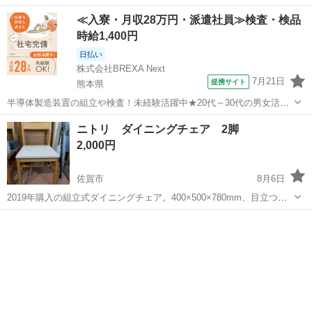
損傷なし。8月末までに取りに来てくださる方にお譲りします。
佐賀
佐賀市
テーブル
ダイニング
≪入寮・月収28万円・派遣社員≫検査・検品
時給1,400円
日払い
株式会社BREXA Next
7月21日
提携サイト
熊本県
半導体製造装置の組立や検査！未経験活躍中★20代～30代の男女活躍
中★ワンルーム寮完備！赴任旅費会社負担！マイカー通勤OK！無料駐
熊本
その他
ニトリ ダイニングチェア 2脚
車場あり！正社員登用あり！《熊本県菊池郡大津町》 人気の工場のお
2,000円
仕事 ◇半導体製造装置の組立...
佐賀市
8月6日
2019年購入の組立式ダイニングチェア。400×500×780mm、目立つ損
傷なし。1脚1,000円。8月末までに取りに来てくださる方にお譲りしま
佐賀
佐賀市
椅子
ダイニング
す。