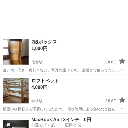
2段ボックス
1,000円
佐賀駅
8月8日
縦、横、高さ、奥行きなど、写真の通りです。 最近まで使ってました
が、模様替えなどしていらなくなったので、投稿させてもらいまし
佐賀
佐賀市
佐賀駅
収納家具
ロフトベット
た。 興味がある方はよろしくお願いします。 日時などは、要相談でお
4,000円
願いします。
神埼駅
8月8日
部屋の模様替えで不要になったため。 傷や使用による劣化などはあり
ますが まだお使いいただけると思います。 分解してのお渡しになりま
佐賀
神埼市
神埼駅
ベッド
MacBook Air 13インチ 0円
す。
抽選でプレゼント！応募は1分