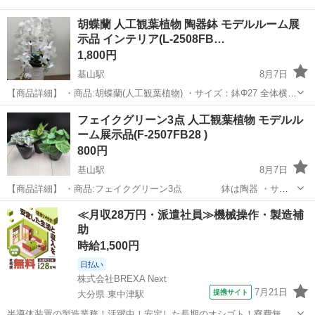
胡蝶蘭 人工観葉植物 陶器鉢 モデルルーム展
示品 インテリア(L-2508FB…
1,800円
基山駅
8月7日
【商品詳細】 ・商品:胡蝶蘭(人工観葉植物) ・サイズ：鉢Φ27 全体横幅
70×高さ95cm 展示場で設置されていた商品です。 展示されていた商
佐賀
三養基郡
基山駅
インテリア雑貨/小物
胡蝶蘭
フェイクグリーン3点 人工観葉植物 モデルル
品のた...
ーム展示品(F-2507FB28 )
800円
基山駅
8月7日
【商品詳細】 ・商品:フェイクグリーン3点 鉢は陶器 ・サイ
ズ：Φ10×H11.5cm 展示場で設置されていた商品です。 展示されてい
佐賀
三養基郡
基山駅
インテリア雑貨/小物
フェイク
≪月収28万円・派遣社員≫機械操作・製造補
た商品のため、写真に写っていない傷や汚れなどがある場合もご...
助
時給1,500円
日払い
株式会社BREXA Next
7月21日
提携サイト
大分県 東中津駅
半導体装置の製造業務！活躍中！安定した長期のオシゴト！寮費無料