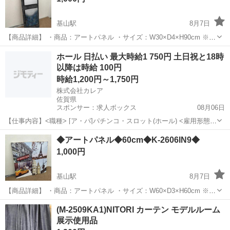
基山駅
8月7日
【商品詳細】 ・商品：アートパネル ・サイズ：W30×D4×H90cm ※多
少の誤差はご承知下さい。 ・メーカー:- ・カラー：- ・素材：木製 ・
佐賀
三養基郡
基山駅
インテリア雑貨/小物
アート
ホール 日払い 最大時給1 750円 土日祝と18時
剥がれがあります。 【商品状態】 ・展示場で設置されてい...
以降は時給 100円
時給1,200円～1,750円
株式会社カレア
佐賀県
スポンサー：求人ボックス
08月06日
【仕事内容】<職種> [ア・パ]パチンコ・スロット(ホール) <雇用形態>
アルバイト・パート <給与> [ア・パ]時給1,200円～1,750円 交通費:一
アルバイト・パート
◆アートパネル◆60cm◆K-2606IN9◆
部支給 上限15,000円(1日辺りの上限は500円/日) 公共交通機関...
1,000円
基山駅
8月7日
【商品詳細】 ・商品：アートパネル ・サイズ：W60×D3×H60cm ※多
少の誤差はご承知下さい。 ・メーカー:- ・カラー：- ・素材：紙製
佐賀
三養基郡
基山駅
インテリア雑貨/小物
アート
(M-2509KA1)NITORI カーテン モデルルーム
【商品状態】 ・展示場で設置されていた商品です。 展示されて...
展示使用品