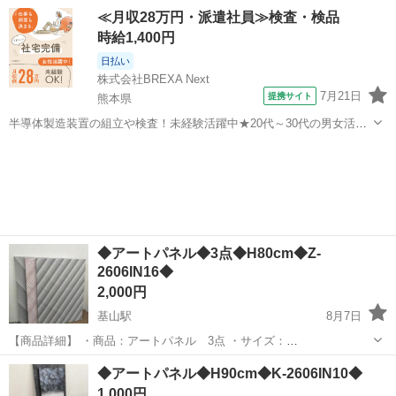
W52×D2.5×H41cm ※多少の誤差はご承知下さい。 ・メーカー:- ・カ
佐賀
三養基郡
基山駅
インテリア雑貨/小物
アート
≪月収28万円・派遣社員≫検査・検品
ラー：ブラック ・素材：- ・1点の枠にぐらつき、内側に汚れがありま
時給1,400円
す。 ...
日払い
株式会社BREXA Next
7月21日
提携サイト
熊本県
半導体製造装置の組立や検査！未経験活躍中★20代～30代の男女活躍
中★ワンルーム寮完備！赴任旅費会社負担！マイカー通勤OK！無料駐
熊本
その他
車場あり！正社員登用あり！《熊本県菊池郡大津町》 人気の工場のお
仕事 ◇半導体製造装置の組立...
◆アートパネル◆3点◆H80cm◆Z-
2606IN16◆
2,000円
基山駅
8月7日
【商品詳細】 ・商品：アートパネル 3点 ・サイズ：
W60×D2.5×H80cm ※多少の誤差はご承知下さい。 ・メーカー:- ・カ
佐賀
三養基郡
基山駅
インテリア雑貨/小物
アート
◆アートパネル◆H90cm◆K-2606IN10◆
ラー：- ・素材：木製 ・よれ、キズがあります。 ...
1,000円