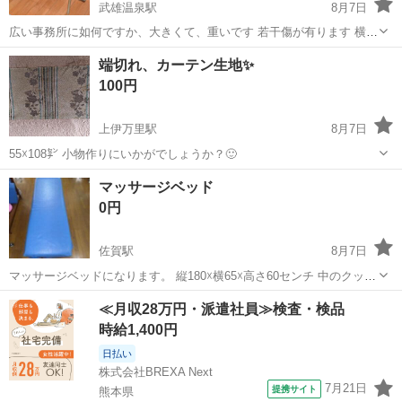
武雄温泉駅
8月7日
広い事務所に如何ですか、大きくて、重いです 若干傷が有ります 横幅
約1200×奥行き700×高さ30×ガラス厚10（mm） 現物確認後、決断さ
佐賀
武雄市
武雄温泉駅
テーブル
端切れ、カーテン生地✨
れてOKです。
100円
上伊万里駅
8月7日
55☓108㌢ 小物作りにいかがでしょうか？🙂
佐賀
伊万里市
上伊万里駅
カーテン、ブラインド
マッサージベッド
カーテン
0円
佐賀駅
8月7日
マッサージベッドになります。 縦180☓横65☓高さ60センチ 中のクッシ
ョン部分に劣化はありますが、カバーをかけて問題なく使用していま
佐賀
佐賀市
佐賀駅
家具
≪月収28万円・派遣社員≫検査・検品
した。 タカダベッドのレザーカバーもお付けします。 現地までお引
時給1,400円
き取りをお願いします。...
日払い
株式会社BREXA Next
7月21日
提携サイト
熊本県