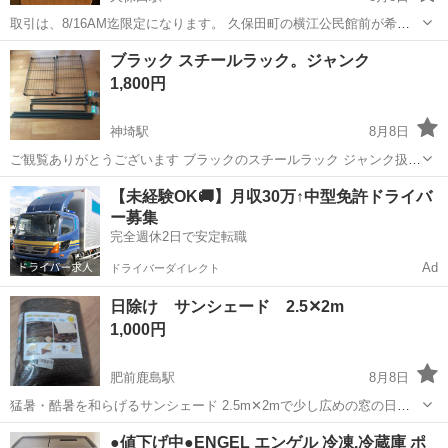
取引は、8/16AM迄限定になります。 久保田町の横江公民館前が希望
です。 場所により相談。 かなり昔に10万位で購入。 箱に入れたまま
佐賀
佐賀市
久保田駅
インテリア雑貨/小物
ブラック スチールラック。ジャンク
になってました。 木箱に入ってますが、蓋が紛失してます。 玄関や床
1,800円
間に如何でしょうか。...
神埼駅
8月8日
ご観覧ありがとうございます ブラックのスチールラック ジャンク扱
い。 部品取りにいかがですか。 幅45、長さ60おおよその目安です。
佐賀
神埼市
神埼駅
収納家具
【未経験OK🚚】月収30万↑中型免許ドライバ
足らない 部品があると思います。現状 渡しになります。 お気持ち程
ー募集
度の値引き交渉 いた...
完全週休2日で安定転職
Ad
ドライバーダイレクト
日除け サンシェード 2.5✕2m
1,000円
肥前鹿島駅
8月8日
猛暑・酷暑を和らげるサンシェード 2.5m✕2mで少し広めの窓の日除
けに最適です。あまりないサイズかなと思います。 １シーズン使用し
佐賀
鹿島市
肥前鹿島駅
カーテン、ブラインド
●値下げ中●ENGEL エンゲル 冷凍.冷蔵庫 ポ
ましたが、有るのと無いのとではかなり室内体感温度が違います。 こ