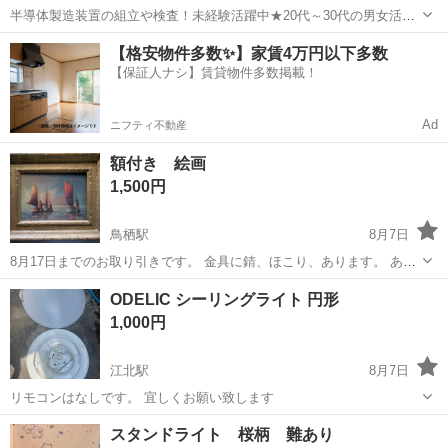
半導体製造装置の組立や検査！未経験活躍中★20代～30代の男女活躍
中★ワンルーム寮完備！赴任旅費会社負担！マイカー通勤OK！無料駐
熊本
その他
【格安物件多数✨】家賃4万円以下多数
車場あり！正社員登用あり！《熊本県菊池郡大津町》 人気の工場のお
【保証人ナシ】賃貸物件多数掲載！
仕事 ◇半導体製造装置の組立...
Ad
ニフティ不動産
額付き 絵画
1,500円
鳥栖駅
8月7日
8月17日までのお取り引きです。 金具に錆、ほこり、あります。 あま
り状態は良くありません。
佐賀
鳥栖市
鳥栖駅
インテリア雑貨/小物
ODELIC シーリングライト 円形
1,000円
江北駅
8月7日
リモコンはなしです。 宜しくお願い致します
佐賀
杵島郡
江北駅
照明器具
スタンドライト 桜柄 難あり