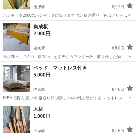
唐津駅
8月7日
ハンモック2000のハンモックになります 見た目の通り、色はグリーン
です
佐賀
唐津市
唐津駅
その他
ハンモック
集成板
2,000円
東京駅
8月6日
長さ2870、巾420、厚み45、と丈夫なカウンター板、取り外した物で
す。、思い出のステッカー付がついてます。R面加工済！
佐賀
小城市
東京駅
収納家具
ステッカー
ベッド マットレス付き
5,000円
佐賀駅
8月6日
IKEAで購入 悪い点 寝返り打つ際に木材の軋む音がする マットレスに
毛玉有り 1つからで大丈夫です。 場所次第では運びます。
佐賀
佐賀市
佐賀駅
ベッド
木材
木材
https://www.ikea.com/jp/ja/p/utaker-stackable...
1,000円
犬塚駅
8月6日