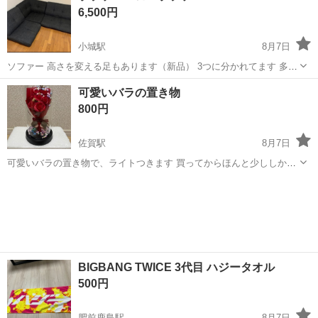
6,500円
小城駅
8月7日
ソファー 高さを変える足もあります（新品） 3つに分かれてます 多少
使用感あります 早めの取引希望です
佐賀
小城市
小城駅
ソファ
ソファー
可愛いバラの置き物
800円
佐賀駅
8月7日
可愛いバラの置き物で、ライトつきます 買ってからほんと少ししか出
してないので、かなり美品です キズとかないです
佐賀
佐賀市
佐賀駅
インテリア雑貨/小物
BIGBANG TWICE 3代目 ハジータオル
500円
肥前鹿島駅
8月7日