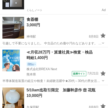
Ad
くらしノート
食器棚
3,000円
神埼駅
8月8日
引越しで不要になりました。 中古品のため傷や汚れなどあります。 か
なり重さがあります！ 運び出しはお手伝いいたします。
佐賀
神埼市
神埼駅
収納家具
食器棚
≪月収28万円・派遣社員≫検査・検品
時給1,400円
日払い
株式会社BREXA Next
7月21日
提携サイト
熊本県
半導体製造装置の組立や検査！未経験活躍中★20代～30代の男女活躍
中★ワンルーム寮完備！赴任旅費会社負担！マイカー通勤OK！無料駐
熊本
その他
5/10am迄取引限定 加藤幹彦作 壺 花瓶
車場あり！正社員登用あり！《熊本県菊池郡大津町》 人気の工場のお
10,000円
仕事 ◇半導体製造装置の組立...
久保田駅
8月8日