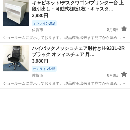
キャビネット/デスクワゴン/プリンター台 上
段引出し・可動式棚板1枚・キャスタ…
3,980円
オンライン決済
佐賀市
8月8日
ショールームに展示しております。 現品確認出来ます見てから決めて
頂いて構いません。 （事前にお問合せ下さい。） 引き渡しは平日10：
佐賀
佐賀市
収納家具
キャスター
ハイバックメッシュチェア肘付きH-933L-2R
00～19：00・土/日/祭日13：00～20：00頃まででお願いします。 火曜
ブラック オフィスチェア 昇…
日は...
3,980円
オンライン決済
佐賀市
8月8日
ショールームに展示しております。 現品確認出来ます見てから決めて
頂いて構いません。 （事前にお問合せ下さい。） 引き渡しは平日10：
佐賀
佐賀市
椅子
ハイバックメッシュチェア
00～19：00・土/日/祭日13：00～20：00頃まででお願いします。 火曜
日は...