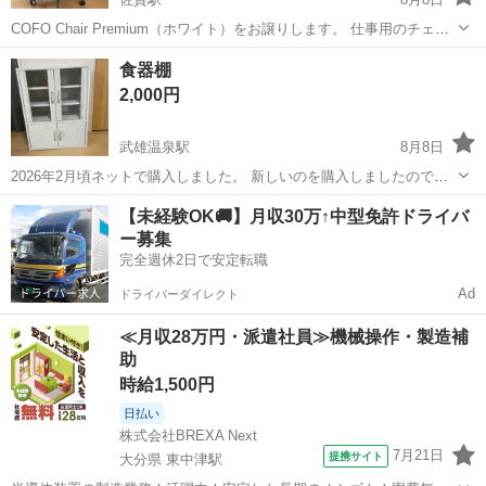
COFO Chair Premium（ホワイト）をお譲りします。 仕事用のチェア
として使用していましたが、不要になったため出品します。 ヘッドレ
佐賀
佐賀市
佐賀駅
椅子
食器棚
スト、ランバーサポート、可動式アームレスト、フットレストなどを
2,000円
備えた高機能オ...
武雄温泉駅
8月8日
2026年2月頃ネットで購入しました。 新しいのを購入しましたので、
どなたか欲しい方へ、 こちらの指定場所に取りに来ていただける方
佐賀
武雄市
武雄温泉駅
家具
【未経験OK🚚】月収30万↑中型免許ドライバ
へ。 表面にリメークシートを貼ってますので、 ご理解頂ける方へ。
ー募集
完全週休2日で安定転職
Ad
ドライバーダイレクト
≪月収28万円・派遣社員≫機械操作・製造補
助
時給1,500円
日払い
株式会社BREXA Next
7月21日
提携サイト
大分県 東中津駅