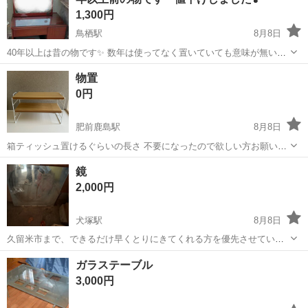
1,300円
鳥栖駅
8月8日
40年以上は昔の物です✨ 数年は使ってなく置いていても意味が無いの
で😊💦 昔の物ですし汚れやキズは、それなりに有ります💦 1枚目イス
佐賀
鳥栖市
鳥栖駅
ミラー/鏡
レトロ
物置
が傾いてるように見えますが置いてる場所が砂利や大きな石が有る
0円
為、傾いていてるだけです😅...
肥前鹿島駅
8月8日
箱ティッシュ置けるぐらいの長さ 不要になったので欲しい方お願いし
ます！
佐賀
嬉野市
肥前鹿島駅
収納家具
鏡
2,000円
犬塚駅
8月8日
久留米市まで、できるだけ早くとりにきてくれる方を優先させていた
だきます。 よろしくおねがいします。
佐賀
神埼市
犬塚駅
家具
ガラステーブル
3,000円