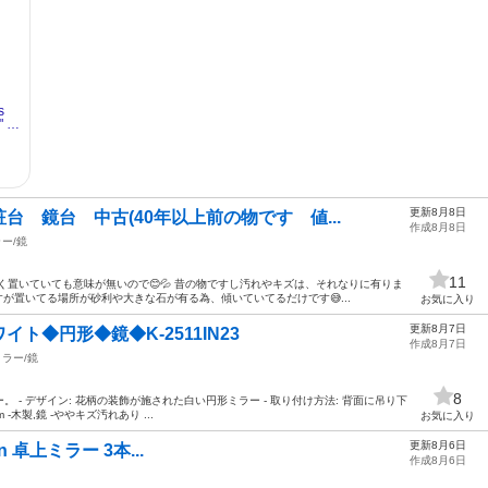
更新8月8日
 鏡台 中古(40年以上前の物です 値...
作成8月8日
ー/鏡
11
く置いていても意味が無いので😊💦 昔の物ですし汚れやキズは、それなりに有りま
すが置いてる場所が砂利や大きな石が有る為、傾いていてるだけです😅...
お気に入り
更新8月7日
ト◆円形◆鏡◆K-2511IN23
作成8月7日
ミラー/鏡
8
 - デザイン: 花柄の装飾が施された白い円形ミラー - 取り付け方法: 背面に吊り下
 -木製,鏡 -ややキズ汚れあり ...
お気に入り
更新8月6日
gen 卓上ミラー 3本...
作成8月6日