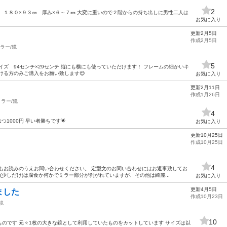
2
 １８０×９３㎝ 厚み×６～７㎜ 大変に重いので２階からの持ち出しに男性二人は
お気に入り
更新2月5日
作成2月5日
ラー/鏡
5
イズ 94センチ×29センチ 縦にも横にも使っていただけます！ フレームの細かいキ
ける方のみご購入をお願い致します😌
お気に入り
更新2月11日
作成1月26日
ミラー/鏡
4
1000円 早い者勝ちです🌟
お気に入り
更新10月25日
作成10月25日
4
もお読みのうえお問い合わせください。 定型文のお問い合わせにはお返事致してお
(少しだけ)は腐食か何かでミラー部分が剥がれていますが、その他は綺麗...
お気に入り
更新4月5日
ました
作成10月23日
鏡
10
のです 元々1枚の大きな鏡として利用していたものをカットしています サイズは以