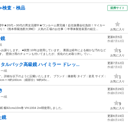
≫検査・検品
提携サイト
中★20代～30代の男女活躍中★ワンルーム寮完備！赴任旅費会社負担！マイカー
！《熊本県菊池郡大津町》 人気の工場のお仕事 ◇半導体製造装置の組立...
お気に入り
更新8月5日
身鏡
作成7月12日
鏡
お譲りします。 ■状態 10年は使用しています。 裏面は経年による細かな汚れなど
5
。 壁掛け用のチェーンも付いてましたが、劣化のため取り外し てい...
お気に入り
更新7月12日
タルバック高級鏡 ハイミラー ドレッ...
作成7月3日
ー/鏡
。詳細を以下のように記載いたします。 ブランド：鎌倉彫 タイプ：姿見 サイズ：
1
m × H約160cm （鏡部分）W約45c...
お気に入り
更新6月29日
き
作成6月29日
ー/鏡
9
幅92cmx10m巻 VH-1004 2m弱使用しました。
お気に入り
更新6月19日
た鏡
作成6月19日