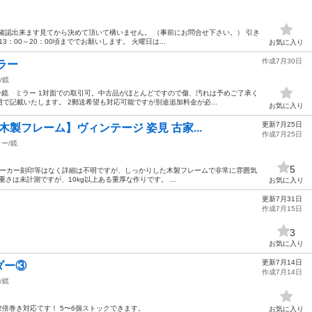
確認出来ます見てから決めて頂いて構いません。 （事前にお問合せ下さい。） 引き
13：00～20：00頃まででお願いします。 火曜日は...
お気に入り
作成7月30日
ラー
/鏡
全身鏡 ミラー 1対面での取引可。中古品がほとんどですので傷、汚れは予めご了承く
で記載いたします。 2郵送希望も対応可能ですが別途追加料金が必...
お気に入り
更新7月25日
木製フレーム】ヴィンテージ 姿見 古家...
作成7月25日
ー/鏡
5
メーカー刻印等はなく詳細は不明ですが、しっかりした木製フレームで非常に雰囲気
m 重さは未計測ですが、10kg以上ある重厚な作りです。 ...
お気に入り
更新7月31日
作成7月15日
3
お気に入り
更新7月14日
ダー③
作成7月14日
/鏡
2倍巻き対応てす！ 5〜6個ストックできます。
お気に入り