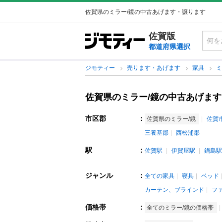
佐賀県のミラー/鏡の中古あげます・譲ります
佐賀版
都道府県選択
ジモティー
売ります・あげます
家具
ミ
佐賀県のミラー/鏡の中古あげま
市区郡
：
佐賀県のミラー/鏡
佐賀
三養基郡
西松浦郡
駅
：
佐賀駅
伊賀屋駅
鍋島駅
ジャンル
：
全ての家具
寝具
ベッド
カーテン、ブラインド
フ
価格帯
：
全てのミラー/鏡の価格帯