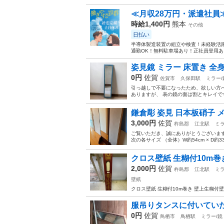
≪月収28万円・派遣社員
時給1,400円
熊本
その他
日払い
半導体製造装置の組立や検査！未経験活躍
通勤OK！無料駐車場あり！正社員登用あり
姿見鏡 ミラー 床置き 全
0円
佐賀
佐賀市
久保田駅
ミラー/
引っ越しで不要になったため、欲しい方へ
ありますが、 表の鏡の面は割とキレイです
鎌倉彫 姿見 日本板硝子 メ
3,000円
佐賀
杵島郡
江北駅
ミラ
ご覧いただき、誠にありがとうございます
次の各サイズ （全体）W約54cm × D約33c
クロス壁紙 生糊付10m巻
2,000円
佐賀
杵島郡
江北駅
ミラ
壁紙
クロス壁紙 生糊付10m巻き 壁上生糊付壁紙 
服吊りタンスに付いてい
0円
佐賀
鳥栖市
鳥栖駅
ミラー/鏡