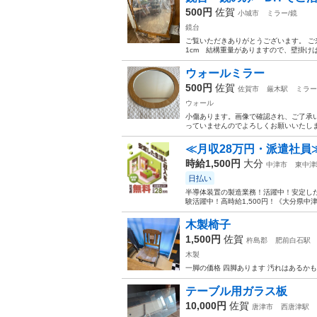
500円
佐賀
小城市
ミラー/鏡
鏡台
ご覧いただきありがとうございます。 ご
1cm 結構重量がありますので、壁掛けは
ウォールミラー
500円
佐賀
佐賀市
厳木駅
ミラー
ウォール
小傷あります。画像で確認され、ご了承
っていませんのでよろしくお願いいたし
≪月収28万円・派遣社員
時給1,500円
大分
中津市
東中津
日払い
半導体装置の製造業務！活躍中！安定した
験活躍中！高時給1,500円！《大分県中
木製椅子
1,500円
佐賀
杵島郡
肥前白石駅
木製
一脚の価格 四脚あります 汚れはあるか
テーブル用ガラス板
10,000円
佐賀
唐津市
西唐津駅