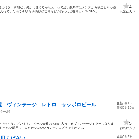
4
鏡だけを、綺麗だし何かに使えるかなぁ…って思い数年前にタンスから板ごと引っ張
入れていた物です😅 その為砂ぼこりなどの汚れなど有ります💦 DIYな...
お気に入り
更新6月10日
 ヴィンテージ レトロ サッポロビール ...
作成6月10日
ラー/鏡
5
ありがとうございます。 ビール会社の名前が入ってるヴィンテージミラーになりま
m おしゃれな部屋に、またカッコいいガレージにどうですか？ ...
お気に入り
更新6月7日
活用ください