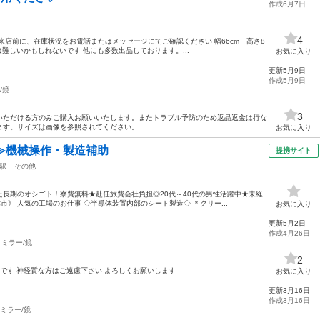
作成6月7日
4
来店前に、在庫状況をお電話またはメッセージにてご確認ください 幅66cm 高さ8
難しいかもしれないです 他にも多数出品しております。...
お気に入り
更新5月9日
作成5月9日
/鏡
3
いただける方のみご購入お願いいたします。またトラブル予防のため返品返金は行な
ます。サイズは画像を参照されてください。
お気に入り
≫機械操作・製造補助
提携サイト
駅
その他
長期のオシゴト！寮費無料★赴任旅費会社負担◎20代～40代の男性活躍中★未経
津市》 人気の工場のお仕事 ◇半導体装置内部のシート製造◇ ＊クリー...
お気に入り
更新5月2日
作成4月26日
ミラー/鏡
2
もです 神経質な方はご遠慮下さい よろしくお願いします
お気に入り
更新3月16日
作成3月16日
ミラー/鏡