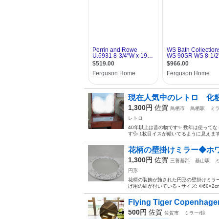
現在人気中のレトロ 化粧台
1,300円
佐賀
鳥栖市
鳥栖駅
ミラ
レトロ
40年以上は昔の物です✨ 数年は使ってな
す💦 1枚目イスが傾いてるように見えま
花柄の壁掛けミラー◆ホワイ
1,300円
佐賀
三養基郡
基山駅
円形
花柄の装飾が施された円形の壁掛けミラー。
げ用の紐が付いている - サイズ: Φ60×2cm
Flying Tiger Copenha
500円
佐賀
佐賀市
ミラー/鏡