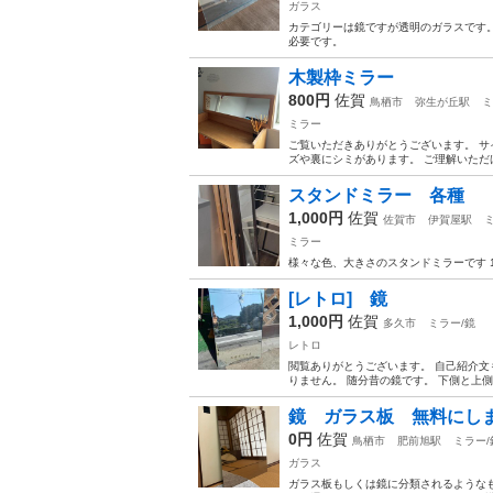
ガラス
カテゴリーは鏡ですが透明のガラスです。
必要です。
木製枠ミラー
800円
佐賀
鳥栖市
弥生が丘駅
ミ
ミラー
ご覧いただきありがとうございます。 サ
ズや裏にシミがあります。 ご理解いただ
スタンドミラー 各種
1,000円
佐賀
佐賀市
伊賀屋駅
ミラー
様々な色、大きさのスタンドミラーです 1つ
[レトロ] 鏡
1,000円
佐賀
多久市
ミラー/鏡
レトロ
閲覧ありがとうございます。 自己紹介文
りません。 随分昔の鏡です。 下側と上側
鏡 ガラス板 無料にし
0円
佐賀
鳥栖市
肥前旭駅
ミラー/
ガラス
ガラス板もしくは鏡に分類されるようなも