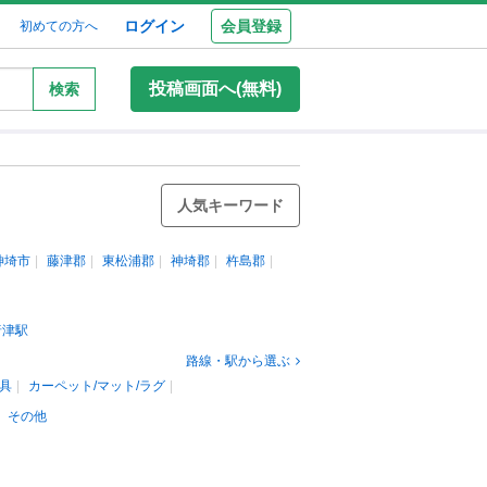
ログイン
会員登録
初めての方へ
投稿画面へ(無料)
検索
人気キーワード
神埼市
藤津郡
東松浦郡
神埼郡
杵島郡
唐津駅
路線・駅から選ぶ
具
カーペット/マット/ラグ
その他