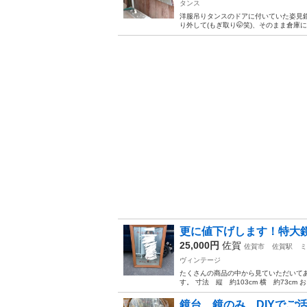
タンス
洋服吊りタンスのドアに付いていた姿見
り外して(もぎ取り🤭笑)、そのまま倉庫に
更に値下げします！特大鏡
25,000円
佐賀
佐賀市
佐賀駅
ミ
ヴィンテージ
たくさんの商品の中から見ていただいて
す。 寸法 縦 約103cm 横 約73c
鏡台 鏡のみ DIYでご