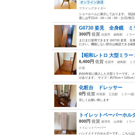
オンライン決済
フライングタイガー
ショールームに展示しております。 現品
渡しは平日10：00～19：00・土/日/祭日
G0730 姿見 全身鏡 ミ
300円
佐賀
佐賀市
鍋島駅
ミラー
まだまだ使用できます G0730 姿見 
ださい。機能しない部分は確認できる範囲
【昭和レトロ 大型ミラー 
6,400円
佐賀
佐賀市
鍋島駅
ミラ
什器
約50年前に購入した大型ミラーです。 
があります。 サイズ：約70cm × 100c
化粧台 ドレッサー
0円
佐賀
杵島郡
江北駅
ミラー/鏡
宜しくお願い致します
トイレットペーパーホル
800円
佐賀
唐津市
山本駅
ミラー
トイレットペーパー
ハンドメイドのホルダーです… こちらは