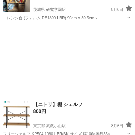
茨城県 研究学園駅
8月6日
レンジ台 (フォルム RE1890
LBR
) 90cm x 39.5cm x …
茨城
つくば市
研究学園駅
収納家具
【ニトリ】棚 シェルフ
800円
東京都 武蔵小山駅
8月6日
フリーシェルフ KP504 1080
LBR
/BK サイズ 幅106×奥行35×…