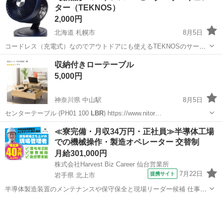
ター（TEKNOS）
2,000円
北海道 札幌市
8月5日
コードレス（充電式）なのでアウトドアにも使えるTEKNOSのサーキ
ュレーター 複数購入も歓迎。 https://teknos.co.jp/sak-150dcu/
北海道
札幌市
季節、空調家電
収納付きローテーブル
https://yahoo.jp/PRUWnS7?open...
5,000円
神奈川県 中山駅
8月5日
センターテーブル (PH01 100
LBR
) https://www.nitor…
神奈川
横浜市
中山駅
テーブル
≪寮完備・月収34万円・正社員≫半導体工場
での機械操作・製造オペレーター 交替制
月給301,000円
株式会社Harvest Biz Career 仙台営業所
7月22日
提携サイト
岩手県 北上市
半導体製造装置のメンテナンスや保守保全と現場リーダー候補 仕事内
容 ＼フラッシュメモリの製造を行う工場で半導体製造装置の保守・点
岩手
北上市
その他
検のお仕事／ 【主な業務】 フラッシュメモリなどに使用される「半導
体」。 その半導体を...