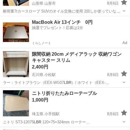
山形県 山形市
8月6日
耐荷重7tカースロープ SUVのオイル交換に使用 2回しか使っていない
ので美品です
山形
山形市
メンテナンス用品
MacBook Air 13インチ 0円
https://store.shopping.yahoo.co.jp/akaneashop/ee401.html?
抽選でプレゼント！応募は1分
openExtern...
Ad
くらしノート
隙間収納 20cm メディアラック 収納ワゴン
キャスター スリム
2,400円
石川県 小松駅
8月6日
ラー：ライトブラウン（EEX-WG07
LBR
）/ ホワイト（EEX-
WG07WH）…
石川
小松市
小松駅
収納家具
ニトリ折りたたみローテーブル
1,000円
埼玉県 小手指駅
8月6日
ニトリ ST3-12075
LBR
120×75×324mm ローテー…
埼玉
所沢市
小手指駅
テーブル