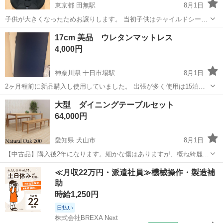
東京都 田無駅
8月1日
子供が大きくなったためお譲りします。 当初子供はチャイルドシート
に座るのが嫌だったので、ほとんど使っていないです。美品です。 パ
東京
西東京市
田無駅
ベビー用品
17cm 美品 ウレタンマットレス
ーツは全部揃っています。 ただ、中古品となりますので、神経質な方
4,000円
はご遠慮ください。 今の定...
神奈川県 十日市場駅
8月1日
2ヶ月程前に新品購入し使用していました。 出張が多く使用は15泊程
になります。 サイズ変更の為出品いたします。 ボックスシーツに敷き
神奈川
横浜市
十日市場駅
寝具
大型 ダイニングテーブルセット
パットを使用していて シミへたりなど全く無くかなりの美品となりま
64,000円
す。 近隣(往復1時間程...
愛知県 犬山市
8月1日
【中古品】購入後2年になります。細かな傷はありますが、概ね綺麗な
商品になります。 サイズがかなり大きい商品のため発送することがで
愛知
犬山市
ダイニングセット
ダイニング
≪月収22万円・派遣社員≫機械操作・製造補
きません。必ず引き取りができる方でお願いします。愛知県になりま
助
す。 写真は現在も家庭にて使用し...
時給1,250円
日払い
株式会社BREXA Next