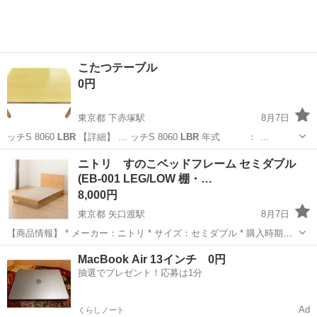
こたつテーブル
0円
東京都 下赤塚駅
8月7日
ッチS 8060
LBR
【詳細】 … ッチS 8060
LBR
年式 ： …
東京
板橋区
下赤塚駅
テーブル
プッチ
ニトリ すのこベッドフレーム セミダブル
(EB-001 LEG/LOW 棚・…
8,000円
東京都 矢口渡駅
8月7日
【商品情報】 * メーカー：ニトリ * サイズ：セミダブル * 購入時期：
2020年 * 状態：現在は分解済み（バラした状態）です。 プラ
東京
大田区
矢口渡駅
ベッド
MacBook Air 13インチ 0円
スドライバー1本で組み立て可能です。 【おすすめポイント】 * ニト
抽選でプレゼント！応募は1分
リ製...
Ad
くらしノート