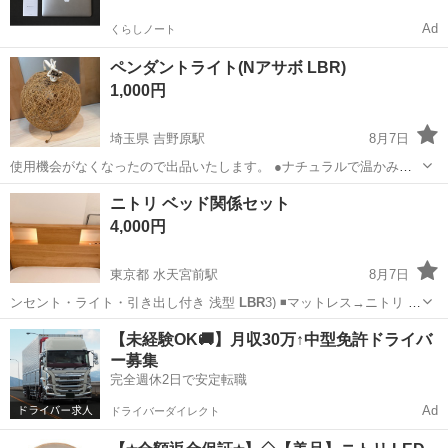
Ad
くらしノート
ペンダントライト(Nアサボ LBR)
1,000円
埼玉県 吉野原駅
8月7日
使用機会がなくなったので出品いたします。 ●ナチュラルで温かみの
ある空間を ●長さを調節できるプルコードスイッチ式 【使用電球(別
埼玉
上尾市
吉野原駅
照明器具
ニトリ ベッド関係セット
売)】 白熱電球、LED電球専用、電球形蛍光灯 (E26口金 60W相当以
4,000円
下)×1個 【...
東京都 水天宮前駅
8月7日
ンセント・ライト・引き出し付き 浅型
LBR
3) ◾️マットレス→ニトリ シ
ング…
東京
江東区
水天宮前駅
ベッド
【未経験OK🚚】月収30万↑中型免許ドライバ
ー募集
完全週休2日で安定転職
Ad
ドライバーダイレクト