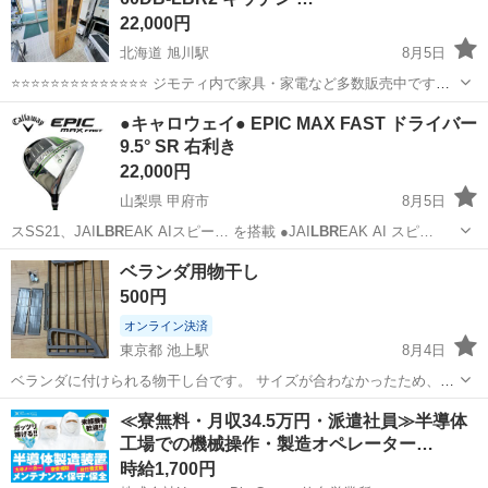
22,000円
北海道 旭川駅
8月5日
⭐⭐⭐⭐⭐⭐⭐⭐⭐⭐⭐⭐⭐⭐ ジモティ内で家具・家電など多数販売中です
⭐⭐⭐⭐⭐⭐⭐⭐⭐⭐⭐⭐⭐⭐ 【商品説明】 サイズ(メーカー表記)幅60cm×奥
北海道
旭川市
旭川駅
収納家具
コパン
●キャロウェイ● EPIC MAX FAST ドライバー
行40cm×高さ181cm 説明書と予備と...
9.5° SR 右利き
22,000円
山梨県 甲府市
8月5日
スSS21、JAI
LBR
EAK AIスピー… を搭載 ●JAI
LBR
EAK AI スピ…
山梨
甲府市
ゴルフ
MAX
ベランダ用物干し
500円
オンライン決済
東京都 池上駅
8月4日
ベランダに付けられる物干し台です。 サイズが合わなかったため、出
品します。 定価3498円 購入リンク ↓
東京
大田区
池上駅
洗濯用品
≪寮無料・月収34.5万円・派遣社員≫半導体
https://store.shopping.yahoo.co.jp/ebisu-japan/ck0556-ck0...
工場での機械操作・製造オペレーター…
時給1,700円