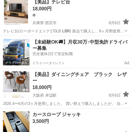
【美品】テレビ台
18,000円
兵庫県 西宮市
8月6日
テレビ台(ローボードエトナ170LB
LBR
) 新品で購入し、8ヶ月間使用し
まし…
兵庫
西宮市
収納家具
【未経験OK🚚】月収30万↑中型免許ドライバ
ー募集
完全週休2日で安定転職
Ad
ドライバーダイレクト
【美品】ダイニングチェア ブラック レザ
ー
18,000円
大阪府 岸辺駅
8月6日
2026.4〜6月の3ヶ月使用しました。 買い替えで購入しましたが、 自宅
用のダイニングテーブルに合わず出品しました。 色合いや素材感など
大阪
吹田市
岸辺駅
椅子
ダイニング
カースロープ ジャッキ
はすごく気に入っていますが、 椅子が回転するタイプのため子供の遊
3,500円
びになってしまい、...