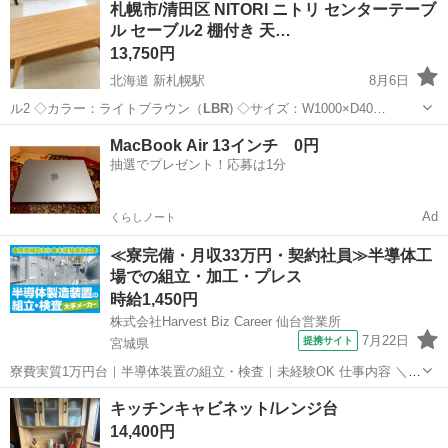
札幌市/清田区 NITORI ニトリ センターテーブ
ル セーブル2 棚付き 天…
13,750円
北海道 新札幌駅
8月6日
ル2 ◇カラー：ライトブラウン（
LBR
) ◇サイズ：W1000×D40…
北海道
札幌市
新札幌駅
テーブル
南区
MacBook Air 13インチ 0円
抽選でプレゼント！応募は1分
Ad
くらしノート
≪寮完備・月収33万円・契約社員≫半導体工
場での組立・加工・プレス
時給1,450円
株式会社Harvest Biz Career 仙台営業所
7月22日
提携サイト
宮城県
寮費実質1万円台｜半導体装置の組立・検査｜未経験OK 仕事内容 ＼半
導体製造装置の組立・検査スタッフ／ 大手メーカー工場内で、半導体
宮城
その他
キッチンキャビネット/レンジ台
をつくるための装置を組み立てる仕事です。 タブレットや図面を確認
14,400円
しながら、ドライバ...