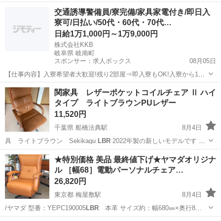
兵庫
尼崎市
尼崎駅
小物
交通誘導警備員/寮完備/家具家電付き/即日入
寮可/日払い/50代・60代・70代…
日給1万1,000円～1万9,000円
株式会社KKB
岐阜県 岐南町
スポンサー：求人ボックス
08月05日
【仕事内容】入寮希望者大歓迎!残り2部屋⇒即入寮もOK!入寮から1ヶ
月間寮費無料 最大日給19,000円も可! <募集情報> 即入寮も可能です!
アルバイト・パート
関家具 レザーポケットコイルチェア Ⅱ ハイ
入寮希望者大歓迎 残り<3部屋>なのでご応募はお早めに! 入寮から1ヶ
タイプ ライトブラウンPUレザー
月間は寮費も無...
11,520円
千葉県 船橋法典駅
8月4日
具 ライトブラウン Sekikagu
LBR
2022年製の新しいモデルです 椅
子…
千葉
船橋市
船橋法典駅
オフィス用家具
★特別価格 美品 最終値下げ★ヤマダオリジナ
ル ［幅68］電動パーソナルチェア…
26,820円
東京都 梅屋敷駅
8月4日
/ヤマダ 型番：YEPC190005
LBR
本革 サイズ約：幅680㎜×奥行8…