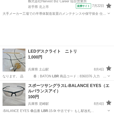
株式会社Harvest Biz Career 仙台営業所
7月22日
提携サイト
岩手県 北上市
大手メーカー工場での半導体製造装置のメンテナンスや保守保全 仕事
内容 ＼フラッシュメモリの製造を行う工場で半導体製造装置の保守・
岩手
北上市
その他
点検のお仕事／ 新工場新設に伴い、請負現場の立ち上げを行います！
※立ち上げ時期目安：2...
LEDデスクライト ニトリ
1,000円
兵庫県 土山駅
8月4日
なります。 品 番：BATON
LBR
商品コード：8360376 入力
…
兵庫
明石市
土山駅
その他
LED
スポーツサングラスL-BALANCE EYES（エ
ルバランスアイ）
100円
兵庫県 尼崎駅
8月4日
-BALANCE EYES 🔴品番
LBR
-15-9t 中古です✨ もし駅改札…