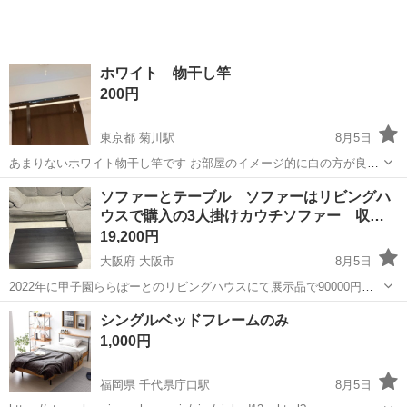
ホワイト 物干し竿
200円
東京都 菊川駅
8月5日
あまりないホワイト物干し竿です お部屋のイメージ的に白の方が良い
時があると思います ナスタ ランドリーポールair ホワイト✖️レッド 本
東京
江東区
菊川駅
その他
ソファーとテーブル ソファーはリビングハ
体:1m〜1.7m伸縮可能 直径3.3cm https://store.shopp...
ウスで購入の3人掛けカウチソファー 収…
19,200円
大阪府 大阪市
8月5日
2022年に甲子園ららぽーとのリビングハウスにて展示品で90000円ほ
どで購入しました。展示品だったので、定価は忘れましたがお安く購
大阪
大阪市
ソファ
シングルベッドフレームのみ
入出来ています。 ペットなし基本的に1人が夜と土日や大型連休に使
1,000円
用、飲食はダイニングで行う...
福岡県 千代県庁口駅
8月5日