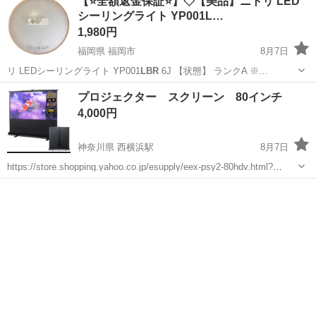
【⭐️全額返金保証⭐️】◇【美品】ニトリ LED
シーリングライト YP001L…
1,980円
福岡県 福岡市
8月7日
リ LEDシーリングライト YP001
LBR
6J 【状態】 ランクA ※…
福岡
福岡市
照明器具
プロジェクター スクリーン 80インチ
4,000円
神奈川県 西横浜駅
8月7日
https://store.shopping.yahoo.co.jp/esupply/eex-psy2-80hdv.html?
openExterna
lBr
owser=1 イーサプライ プロジェクタースクリーン
神奈川
横浜市
西横浜駅
プロジェクター、ホームシアター
80インチ(...
プロジェクター