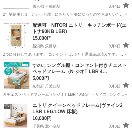
東京都 不動前駅
8月4日
2年弱使用しましたが、引越しにあたり不要になったのでお譲りいたし
ます。1.5万円ほどで購入しました。キズはほとんどございません。引
東京
品川区
不動前駅
収納家具
ロビン
配達可 NITORI ニトリ キッチンボード(エ
取りに来ていただける方のみとさせていただきます。製品詳細→
トナ90KB LBR)
https://store.sho...
15,000円
新潟県 茨目駅
8月4日
2つに分解してあります。 コンセントは3つとも通電確認済みです。
所々キズがあります。 配達可能ですが、配達料がかかります。 市内も
新潟
柏崎市
茨目駅
収納家具
すのこシングル棚・コンセント付きチェスト
しくは隣市までです。 ハイエースでの配達になります。 重量物なの
ベッドフレーム（N-ジオT LBR 4…
で、商品の移動は2人で作...
5,000円
京都府 丹波口駅
8月3日
きチェストベッドフレーム（N-ジオT
LBR
40M-S） - サイズ: シング…
京都
京都市
丹波口駅
ベッド
ニトリ クイーンベッドフレーム(ヴァイン2
LBR LEG/LOW 床板)
10,000円
千葉県 北小金駅
8月3日