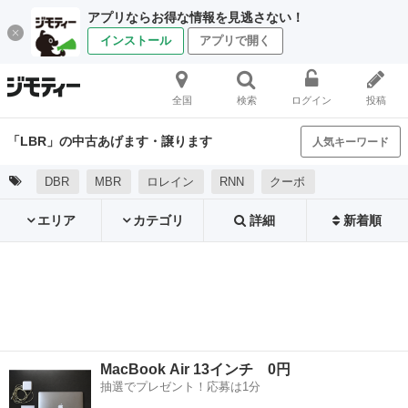
アプリならお得な情報を見逃さない！
インストール
アプリで開く
全国
検索
ログイン
投稿
「LBR」の中古あげます・譲ります
人気キーワード
DBR
MBR
ロレイン
RNN
クーボ
エリア
カテゴリ
詳細
新着順
MacBook Air 13インチ 0円
抽選でプレゼント！応募は1分