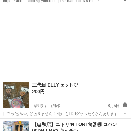
https://store.shopping.yahoo.co.jp/air-r/air-bed13-s.html?
openExterna
lBr
owser=1 ↑商品リンク参照 【サイズ】 幅103.2×奥行き
福岡
福岡市
千代県庁口駅
ベッド
205.3...
三代目 ELLYセット♡
200円
福島県 西白河郡
8月5日
目立った汚れなどありません！ 他にもLDHグッズたくさんありますෆ⸒⸒
#三代目JSou
lBr
others #ELLY #EXILETRIBE #EXILE #THERAMPAGE
福島
西白河郡
その他
LDH
【忠和店】ニトリ/NITORI 食器棚 コパン
#FANTASTICK #GENERAT...
60DB-LBR2 キッチン …