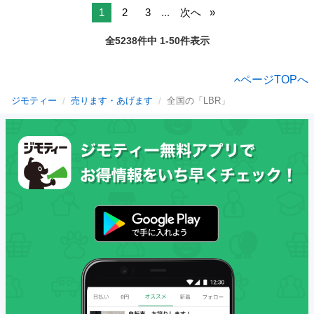
1
2
3
...
次へ
全5238件中 1-50件表示
ページTOPへ
ジモティー
売ります・あげます
全国の「LBR」