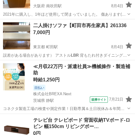
大阪府 南吹田駅
8月4日
2021年に購入し、1年ほど使用して閉まっていました。 傷あります(2
枚目) 脚にも傷あります(4枚目) こたつ布団はありません。 商品情報は
大阪
吹田市
南吹田駅
テーブル
モダンデコ
二人掛けソファ【町田市再生家具】261336
こちら https://store.shopping.yahoo.co.jp/d...
7,000円
東京都 町田駅
8月4日
誤差がある場合があります） アストル
LBR
背もたれ付きダイニングベ
ンチとし…
東京
町田市
町田駅
ソファ
リユース
≪月収22万円・派遣社員≫機械操作・製造補
助
時給1,250円
日払い
株式会社BREXA Next
7月21日
提携サイト
茨城県 静駅
コネクタ製造工場の検査や測定作業！日勤専属＆土日祝休み＆年間休
日128日★クリーンルーム内作業★マイカー通勤OK＆無料駐車場あり
茨城
常陸大宮市
静駅
その他
テレビ台 テレビボード 背面収納TVボード-ロ
★就業先食堂利用可！日払い制度あり！《茨城県常陸大宮市》 人気の
ビン 幅150cm リビングボー…
工場のお仕事 ◇コネクタ製造工...
0円