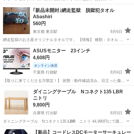
東京
品川区
武蔵小山駅
収納家具
シェルフ
｢新品未開封｣網走監獄 脱獄犯タオル
Abashiri
560円
東京都 東京駅
8月6日
網走監獄のお土産オリジナルタオルです。 【情報】 種類：タオル デ
ザイン：脱獄犯、Abashiri Jai
lbr
eaker カラー：ブラック 【状態】 未
東京
渋谷区
東京駅
その他
ASUSモニター 23インチ
開封の新品です ご不明点があればお気軽にお尋ねください。 ◎新品
4,608円
未...
オンライン決済
千葉県 行徳駅
8月6日
【取りに来てくださる方限定！】 状態：動作確認済み、目立った傷無
し ✿デスク、チェアも別ページにて出品中✿ ▼商品詳細
千葉
市川市
行徳駅
周辺機器
23インチ
ダイニングテーブル Nコネクト135 LBR
https://www.amazon.co.jp/dp/B06VT3DVBD?ref=cm_sw_r...
ニトリ
9,800円
兵庫県 打出駅
8月5日
ダイニングテーブル Nコネクト135
LBR
ニトリ 44,990円にて購入
2…
兵庫
芦屋市
打出駅
テーブル
【新品】コードレスDCモーターサーキュレー