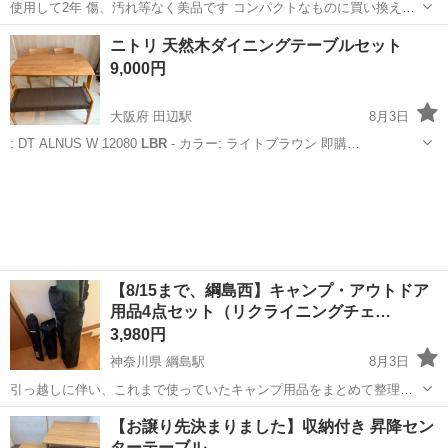
使用して2年 傷、汚れ等なく美品です コンパクトなものに買い換える
ため出品しました マットレスなし、ベッドフレームのみのお取引です
千葉
松戸市
北小金駅
ベッド
ニトリ 天然木ダイニングテーブルセット
直接取りに来てくださる方優先させていただきます
9,000円
大阪府 田辺駅
8月3日
: DT ALNUS W 12080
LBR
- カラー: ライトブラウン 即購…
大阪
大阪市
田辺駅
テーブル
【8/15まで、綱島西】キャンプ・アウトドア
用品4点セット（リクライニングチェ…
3,980円
神奈川県 綱島駅
8月3日
引っ越しに伴い、これまで使っていたキャンプ用品をまとめて整理す
ることにしました。 4点セットで出品いたします！ 【お渡し場所・条
神奈川
横浜市
綱島駅
その他
タープ
【お譲り先決まりました】収納付き 昇降セン
件】 ・横浜市港北区綱島西まで引き取りに来ていただける方限定 【セ
ターテーブル