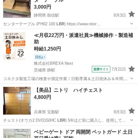
ット内容】 1. リクライ...
3,000円
静岡県 助信駅
8月3日
センターテーブル (PH02 100
LBR
) https://www.nitor…
静岡
浜松市
助信駅
テーブル
≪月収22万円・派遣社員≫機械操作・製造補
助
時給1,250円
日払い
株式会社BREXA Next
7月21日
提携サイト
茨城県 静駅
コネクタ製造工場の検査や測定作業！日勤専属＆土日祝休み＆年間休
日128日★クリーンルーム内作業★マイカー通勤OK＆無料駐車場あり
茨城
常陸大宮市
静駅
その他
【美品】ニトリ ハイチェスト
★就業先食堂利用可！日払い制度あり！《茨城県常陸大宮市》 人気の
4,800円
工場のお仕事 ◇コネクタ製造工...
兵庫県 宝殿駅
8月3日
チェスト(オウカ2 DVD150HC
LBR
) 5年ほど前に購入し、使用して…
兵庫
加古川市
宝殿駅
収納家具
ハイチェスト
ベビーゲート ドア 両開閉 ペットガード 土日