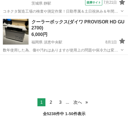
7月21日
提携サイト
茨城県 静駅
コネクタ製造工場の検査や測定作業！日勤専属＆土日祝休み＆年間休
日128日★クリーンルーム内作業★マイカー通勤OK＆無料駐車場あり
茨城
常陸大宮市
静駅
その他
クーラーボックス(ダイワ PROVISOR HD GU
★就業先食堂利用可！日払い制度あり！《茨城県常陸大宮市》 人気の
2700)
工場のお仕事 ◇コネクタ製造工...
6,000円
福岡県 須恵中央駅
8月1日
数年使用した為、傷や汚れはありますが使用上の問題や保冷力は変わ
らないと思います！ 詳細はこちらをご覧下さい↓↓↓
福岡
糟屋郡
須恵中央駅
その他
https://store.shopping.yahoo.co.jp/fishing-sagamiya/4...
1
2
3
...
次へ
全5238件中 1-50件表示