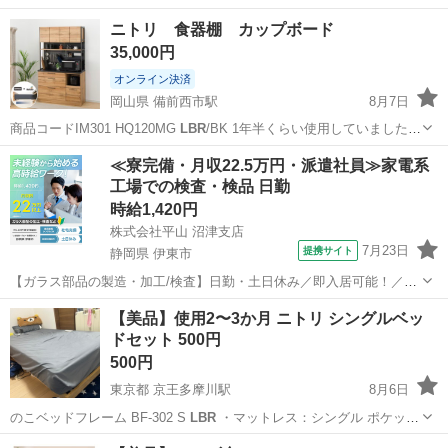
ニトリ 食器棚 カップボード
35,000円
オンライン決済
岡山県 備前西市駅
8月7日
商品コードIM301 HQ120MG
LBR
/BK 1年半くらい使用していました
が…
岡山
岡山市
備前西市駅
収納家具
食器棚
≪寮完備・月収22.5万円・派遣社員≫家電系
工場での検査・検品 日勤
時給1,420円
株式会社平山 沼津支店
7月23日
提携サイト
静岡県 伊東市
【ガラス部品の製造・加工/検査】日勤・土日休み／即入居可能！／伊
豆でのんびりライフ♪ ガラス部品の製造・加工/検査 【株式会社平山で
静岡
伊東市
その他
【美品】使用2〜3か月 ニトリ シングルベッ
の正社員採用（無期雇用派遣）となります】 「2人で同じ職場で働き
ドセット 500円
たい」 「仕事も休みも一...
500円
東京都 京王多摩川駅
8月6日
のこベッドフレーム BF-302 S
LBR
・マットレス：シングル ポケット
コ…
東京
調布市
京王多摩川駅
ベッド