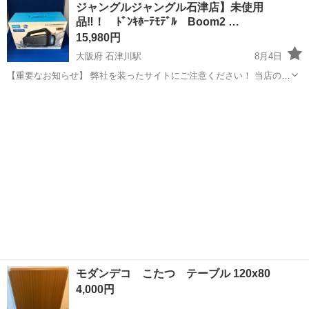
東京
大田区
梅屋敷駅
ソファ
本革
ジャングルジャングル石津店】未使用
品‼！ ﾄﾞﾝｷﾎｰﾃﾓﾃﾞﾙ Boom2 …
15,980円
大阪府 石津川駅
8月4日
【重要なお知らせ】 弊社を装ったサイトにご注意ください！ 当店のジ
モティー出品情報・画像が、複数のサイトに転載されていることが確
大阪
堺市
石津川駅
オーディオ
認されています。 これらのサイトは、当店とは一切関係がございませ
ん。 偽サイトでの注文や...
モダンデコ こたつ テーブル 120x80
4,000円