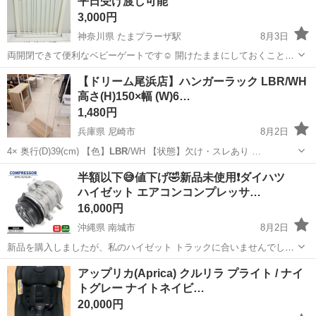
平日受け渡し可能
3,000円
神奈川県 たまプラーザ駅
8月3日
両開閉できて便利なベビーゲートです☺︎ 開けたままにしておくことも
でき、段差もなく使いやすかったです！ 短期間しか使用していないの
神奈川
川崎市
たまプラーザ駅
ベビー用品
ベビーゲート
【ドリーム尾浜店】ハンガーラック LBR/WH
できれいですが、あくまでも中古品にご理解ください☺︎ 拡張フレーム
高さ(H)150×幅 (W)6…
はありません。 ■サイズ...
1,480円
兵庫県 尼崎市
8月2日
4× 奥行(D)39(cm) 【色】
LBR
/WH 【状態】欠け・スレあり …
兵庫
尼崎市
家具
LBR
半額以下😅値下げ🤣新品未使用❗️ダイハツ
ハイゼット エアコンコンプレッサ…
16,000円
沖縄県 南城市
8月2日
新品を購入しましたが、私のハイゼット トラックに合いませんでした
🤣 どなたか必要な方、よろしくお願いします😊 送料込みで、3.３万
沖縄
南城市
その他
アップリカ(Aprica) クルリラ プライト / ナイ
でした。😮‍💨 最終値下げです。😅 これ以下なら知人に持たせます。🤣
トグレー ナイトネイビ…
また、❓車種に合います...
20,000円