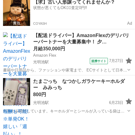
【求】古い人形譲ってくれませんか？
す。 色とりどりのめだかに 癒されてみませんか？ 受け渡し場所は 光
状態が悪くてもOK🙆‍♀️査定0円‼️
明池周辺のコンビニを ...
Ad
COYASH
【配送ドライバー】AmazonFlexのデリバリ
ーパートナーを大量募集中！ 夕…
月給350,000円
Amazon Flex
7月27日
提携サイト
光明池駅
書籍や日用品から、ファッションや家電まで、 ECサイトとして日本最
大級の品揃えを誇るAmazon（アマゾン）が、 Amazon Flex（アマゾ
大阪
堺市
光明池駅
物流
たまごっち なつかしガラケーキーホルダ
ンフレックス）のデリバリーパートナーを募集中！ Amazon Flex (ア...
ー みみっち
800円
光明池駅
6月23日
外装のみ開封しています。キーホルダーとシールが入っている袋は未
開封です。 引き取りに来ていただける方のみお願いします☆
大阪
堺市
光明池駅
その他