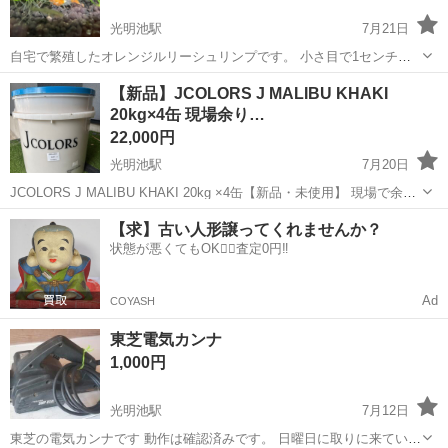
光明池駅
7月21日
自宅で繁殖したオレンジルリーシュリンプです。 小さ目で1センチち
ょっとです。
大阪
和泉市
光明池駅
その他
【新品】JCOLORS J MALIBU KHAKI
20kg×4缶 現場余り…
22,000円
光明池駅
7月20日
JCOLORS J MALIBU KHAKI 20kg ×4缶【新品・未使用】 現場で余っ
たため出品します。 * 新品・未使用（現場余り） * 4缶まとめ売り * カ
大阪
和泉市
光明池駅
その他
【求】古い人形譲ってくれませんか？
ラー：J MALIBU 9261 KHAKI * 1缶...
状態が悪くてもOK🙆‍♀️査定0円‼️
Ad
COYASH
東芝電気カンナ
1,000円
光明池駅
7月12日
東芝の電気カンナです 動作は確認済みです。 日曜日に取りに来ていた