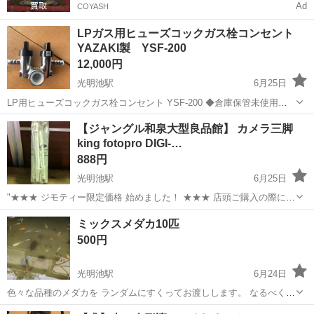
Ad
COYASH
LPガス用ヒューズコックガス栓コンセント
YAZAKI製 YSF-200
12,000円
光明池駅
6月25日
LP用ヒューズコックガス栓コンセント YSF-200 ◆倉庫保管未使用品
◆やざき製品・YSF・ 2口タイプ ◆10個があります，¥ 12000円 ◆外
大阪
堺市
光明池駅
その他
ガス栓
【ジャングル和泉大型良品館】 カメラ三脚
箱のヨゴレ、痛みがあります。 ＊倉庫保管品ですので､現状品として
king fotopro DIGI-…
出品させ...
888円
光明池駅
6月25日
"★★★ ジモティー限定価格 始めました！ ★★★ 店頭ご購入の際に
「ジモティーを見た」と言っていただくと、 ジモティー限定価格(店頭
大阪
和泉市
光明池駅
その他
ジャングル
ミックスメダカ10匹
価格より3%OFF)でのご購入が可能です。 サカイ引越センターグルー
500円
プの...
光明池駅
6月24日
色々な品種のメダカを ランダムにすくってお渡しします。 なるべくカ
ルフルになるように 調整はします。 サイズは若魚から成魚となりま
大阪
和泉市
光明池駅
その他
メダカ