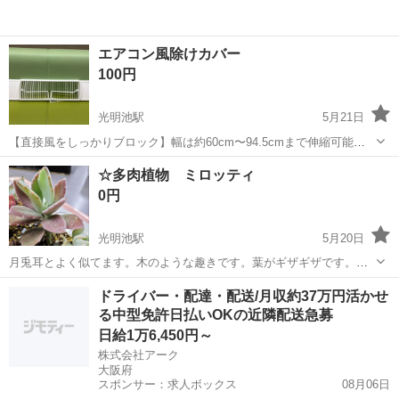
エアコン風除けカバー
100円
光明池駅
5月21日
【直接風をしっかりブロック】幅は約60cm〜94.5cmまで伸縮可能
で、エアコンの幅に合わせて自由に調節できるアイテムです。高さ
大阪
和泉市
光明池駅
その他
☆多肉植物 ミロッティ
20cmと大きめに設計されているため、エアコンの風が直接当たること
0円
をしっかり防ぎます。 【独自な...
光明池駅
5月20日
月兎耳とよく似てます。木のような趣きです。葉がギザギザです。月
兎耳と同様寒さには弱く、暑さには強いです。写真のは、6センチくら
大阪
岸和田市
光明池駅
その他
月兎耳
ドライバー・配達・配送/月収約37万円活かせ
いです。抜き苗でお渡しします。
る中型免許日払いOKの近隣配送急募
日給1万6,450円～
株式会社アーク
大阪府
スポンサー：求人ボックス
08月06日