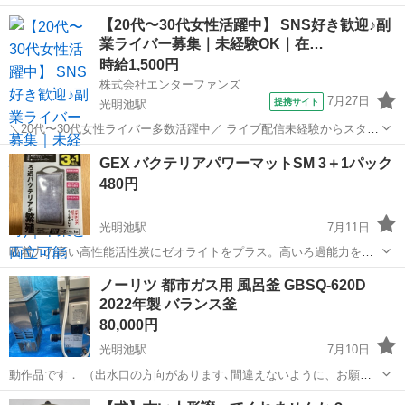
だける方。 よろしくお願いします。
大阪
堺市
光明池駅
その他
【20代〜30代女性活躍中】 SNS好き歓迎♪副
業ライバー募集｜未経験OK｜在…
時給1,500円
株式会社エンターファンズ
7月27日
提携サイト
光明池駅
＼20代〜30代女性ライバー多数活躍中／ ライブ配信未経験からスター
トした方がほとんど！ SNSやコミュニケーションが好きな方であれば
大阪
堺市
光明池駅
その他
GEX バクテリアパワーマットSM 3＋1パック
経験は問いません。 【所属特典】 ・専属マネージャーによるサポート
480円
・未経験向け...
光明池駅
7月11日
吸着力の高い高性能活性炭にゼオライトをプラス。高いろ過能力を発
揮。 適合機種：ラクラクパワーフィルターシリーズS、M ／ サイ
大阪
堺市
光明池駅
その他
GEX
ノーリツ 都市ガス用 風呂釜 GBSQ-620D
レントフローパワー 5パックほど在庫あります。
2022年製 バランス釜
80,000円
光明池駅
7月10日
動作品です． （出水口の方向があります､間違えないように、お願い
致します。） 1年弱使えましたが、 沸かすパイプの中でも､ゴミなし､
大阪
堺市
光明池駅
その他
風呂釜