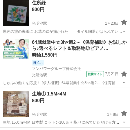
住所録
土・etcのオリジナルブレンド 室内育成用LED管理 植物ですので日々
800円
樹形は...
光明池駅
1月23日
黒色の塗の表紙に お花の絵が描かれた タイル陶器がはられている
可愛い住所録です。 高級感あります！ 縦ー17.5c 横ー12.5c 幅ー1.5c
大阪
和泉市
光明池駅
その他
64歳就業中☆3h×週2～《保育補助》お試しか
住所録、電話録として ファイル！一生物‼️使えます‼️ 値下げ...
ら♪選べるシフト＆勤務地◎ピアノ…
時給1,550円
日払い
マンパワーグループ株式会社
7月21日
提携サイト
光明池駅
しゅふの働くを応援！ [求人概要]: 64歳就業中☆3h×週2～《保育補
助》お試しから♪選べるシフト＆勤務地◎ピアノ・持ち帰り仕事・書類
大阪
堺市
光明池駅
保育士
生地① 1.5M×4M
業務なし★WワークOK！選べるお給料日◎日払いあり♪しゅふ活躍 [職
800円
種名]: 未経験...
光明池駅
1月8日
生地 150cm×4M 日本製 コットン100％ 引取りに来ていただける方の
みお願い致します☆(⋆ᵕᴗᵕ⋆)