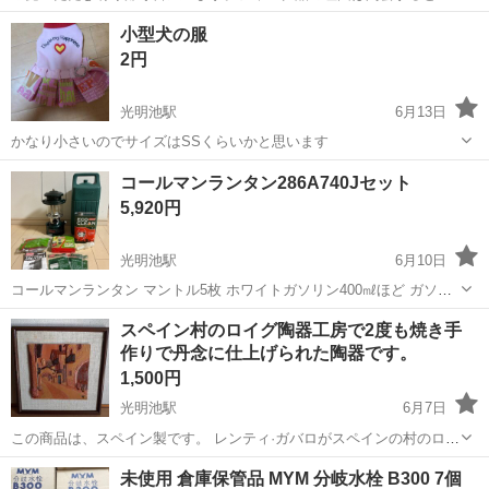
ろのが破損しています。電源入ります。印刷はしていません。付属品
大阪
和泉市
光明池駅
その他
s30
小型犬の服
はフロッピーデスクはあります。 部品取りにどうですか？ ジャンク
2円
品なので3Nでお願いします。
光明池駅
6月13日
かなり小さいのでサイズはSSくらいかと思います
大阪
和泉市
光明池駅
その他
コールマンランタン286A740Jセット
5,920円
光明池駅
6月10日
コールマンランタン マントル5枚 ホワイトガソリン400㎖ほど ガソリ
ンリムーバー フィルターファンネル 中古品ですのでご理解いただける
大阪
堺市
光明池駅
その他
ランタン
スペイン村のロイグ陶器工房で2度も焼き手
方 取りに来ていただける方 よろしくお願いします 近隣の方お届け可
作りで丹念に仕上げられた陶器です。
能です
1,500円
光明池駅
6月7日
この商品は、スペイン製です。 レンティ·ガバロがスペインの村のロイ
グ陶器工房で作製したもの。 製作1~700までのNO,がつけられてい
大阪
和泉市
光明池駅
その他
スペイン村
未使用 倉庫保管品 MYM 分岐水栓 B300 7個
る。 ナバーラとバスク地方の街の風景がモチーフとなっており 粘土で