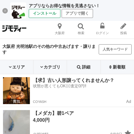
アプリならお得な情報を見逃さない！
インストール
アプリで開く
大阪府
検索
ログイン
投稿
大阪府 光明池駅のその他の中古あげます・譲りま
人気キーワード
す
エリア
カテゴリ
詳細
新着順
【求】古い人形譲ってくれませんか？
状態が悪くてもOK🙆‍♀️査定0円‼️
Ad
COYASH
【メダカ】碧1ペア
4,000円