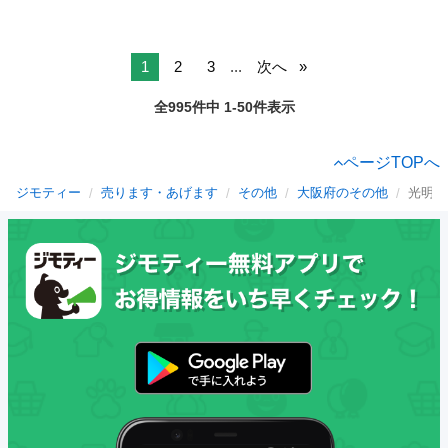
1
2
3
...
次へ
全995件中 1-50件表示
ページTOPへ
ジモティー
売ります・あげます
その他
大阪府のその他
光明池