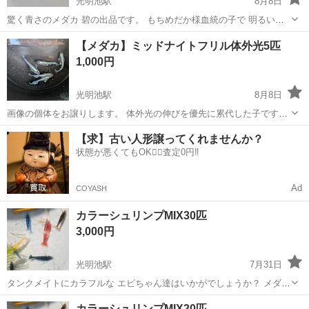
光明池駅
8月8日
驚く青さのメダカ 碧の出品です。 もちめだか様血統の子で 明るい容
器に移しても青さが落ちにくいタイプのみを厳選して累代繁殖させた
大阪
和泉市
光明池駅
その他
めだか
【メダカ】ミッドナイトフリル体外光5匹
そうです。 白い容器でも青さを保ってくれます。 青い宝石のような青
1,000円
丹頂のめだかはいかがでしょうか...
光明池駅
8月8日
画像の個体をお譲りします。 体外光の伸びを優先に累代した子です。
オス1メス4だと思います。 オスメスの確認は 間違いがある可能性もあ
大阪
和泉市
光明池駅
その他
個人
【求】古い人形譲ってくれませんか？
りますので ご了承頂ける方のみご連絡ください。 受け渡し場所は 光
状態が悪くてもOK🙆‍♀️査定0円‼️
明池周辺のコンビニを...
Ad
COYASH
カラーシュリンプMIX30匹
3,000円
光明池駅
7月31日
タンクメイトにカラフルな エビちゃん達はいかがでしょうか？ メダカ
の残餌の処理やコケの予防に頑張ってくれます。 チェリーシュリンプ
大阪
和泉市
光明池駅
その他
シュリンプ
カラーシュリンプMIX20匹