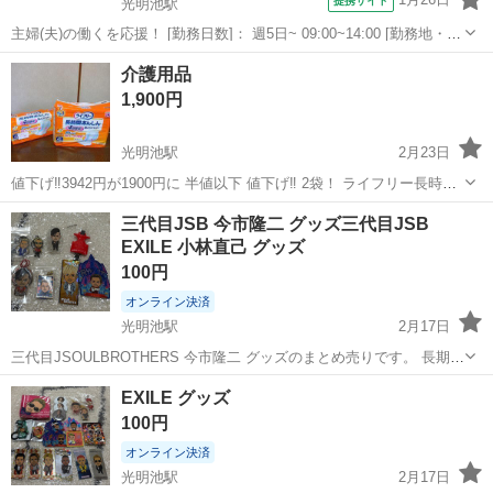
提携サイト
光明池駅
主婦(夫)の働くを応援！ [勤務日数]： 週5日~ 09:00~14:00 [勤務地・最
寄駅]： 大阪府堺市南区新檜尾台４丁１９番１号 株式会社魚国総本
大阪
堺市
光明池駅
キッチン
介護用品
社 大阪本部 光明池駅 [職種名]：調理補助 [求人概要]： ...
1,900円
光明池駅
2月23日
値下げ‼️3942円が1900円に 半値以下 値下げ‼️ 2袋！ ライフリー長時間
あんしん 4回吸収 尿とりパッド 昼用ㇲ-パ １枚
大阪
和泉市
光明池駅
その他
介護用品
三代目JSB 今市隆二 グッズ三代目JSB
でしっかり吸収 A/１袋/新品開封なし /未使用/４２枚入
EXILE 小林直己 グッズ
り ...
100円
オンライン決済
光明池駅
2月17日
三代目JSOULBROTHERS 今市隆二 グッズのまとめ売りです。 長期間
保管していたため、クリアチャームの変色や袋の折れ等があります。
大阪
堺市
光明池駅
その他
グッズ
EXILE グッズ
細かいことが気にならない方のみお願いいたします。 未開封のものも
100円
多いですが、開...
オンライン決済
光明池駅
2月17日