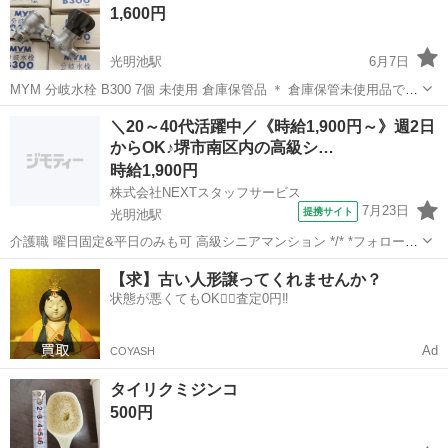
1,600円
風景を描き、色付け、陶...
光明池駅
6月7日
MYM 分岐水栓 B300 7個 未使用 倉庫保管品 ＊ 倉庫保管未使用品で
す。 ＊外箱のヨゴレ、痛みがあります。 ＊7箱がありますが，一箱か
大阪
堺市
光明池駅
その他
液晶
＼20～40代活躍中／《時給1,900円～》週2日
らご購入可能です。 ＊1箱は¥ 1600円です、2箱は¥ 3000円です。 撮...
からOK♪堺市南区内の高級シ…
時給1,900円
株式会社NEXTスタッフサービス
7月23日
提携サイト
光明池駅
介護職 曜日固定&平日のみも可 高級シニアマンション */* *フォロー体
制ばっちりの環境!* *＼* ゆとりのある人員体制で、ブランクのある方
大阪
光明池駅
介護
【求】古い人形譲ってくれませんか？
や経験が少ない方でも安心◎ 利用者さんが安心して過ごせるよう、み
状態が悪くてもOK🙆‍♀️査定0円‼️
んなでサポー...
Ad
COYASH
タイリクミジンコ
500円