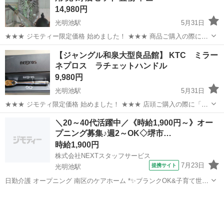
14,980円
光明池駅
5月31日
★★★ ジモティー限定価格 始めました！ ★★★ 商品ご購入の際に
「ジモティーを見た」と言っていただくと、 ジモティー限定価格(店頭
大阪
和泉市
光明池駅
その他
店頭
【ジャングル和泉大型良品館】 KTC ミラー
価格より3%OFF)でのご購入が可能です。 サカイ引越センターグルー
ネプロス ラチェットハンドル
プのリ...
9,980円
光明池駅
5月31日
★★★ ジモティ限定価格 始めました！ ★★★ 店頭ご購入の際に「ジ
モティを見た」と言っていただくと、ジモティ限定価格(店頭価格より
大阪
和泉市
光明池駅
その他
ネプロス
＼20～40代活躍中／《時給1,900円～》オー
3%OFF)でのご購入が可能です。 ぜひ店頭にてスタッフまでお伝えく
プニング募集♪週2～OK◇堺市…
ださいませ。...
時給1,900円
株式会社NEXTスタッフサービス
7月23日
提携サイト
光明池駅
日勤介護 オープニング 南区のケアホーム *✨ブランクOK&子育て世代
歓迎✨* *✅笑顔あふれる明るい施設でお仕事しませんか?* *✅日勤のみ/
大阪
光明池駅
介護
週2日～OK* *✅平日のみや曜日固定も相談可能!* 【業務内容】 ・ご利
用...