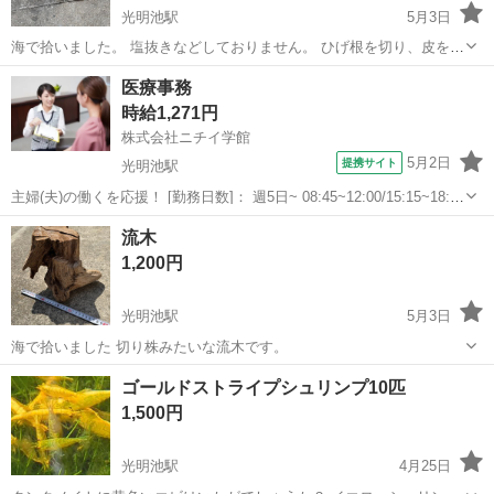
光明池駅
5月3日
海で拾いました。 塩抜きなどしておりません。 ひげ根を切り、皮を剥
いだらいい流木になると思います。
大阪
堺市
光明池駅
その他
流木
医療事務
時給1,271円
株式会社ニチイ学館
5月2日
提携サイト
光明池駅
主婦(夫)の働くを応援！ [勤務日数]： 週5日~ 08:45~12:00/15:15~18:30
月/火/水/木/金/土 などから選べます [勤務地・最寄駅]： 大阪府和泉市
大阪
和泉市
光明池駅
医療事務
流木
伏屋町2-13-14 なかお眼科 光明池駅 ...
1,200円
光明池駅
5月3日
海で拾いました 切り株みたいな流木です。
大阪
堺市
光明池駅
その他
流木
ゴールドストライプシュリンプ10匹
1,500円
光明池駅
4月25日