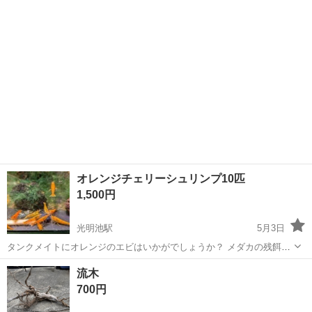
オレンジチェリーシュリンプ10匹
1,500円
光明池駅
5月3日
タンクメイトにオレンジのエビはいかがでしょうか？ メダカの残餌の
処理やコケの予防に活躍してくれます。 サイズは1cm~2cmほどで
大阪
和泉市
光明池駅
その他
流木
す。 受け渡し場所は 光明池周辺のコンビニを 予定しています。 魚用
オレンジチェリーシュリンプ
700円
袋でお渡ししますので 手ぶ...