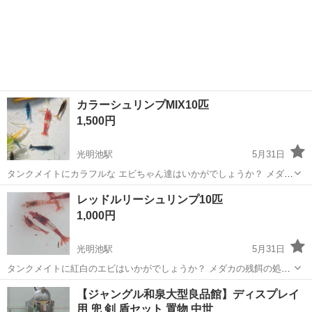
カラーシュリンプMIX10匹
1,500円
光明池駅
5月31日
タンクメイトにカラフルな エビちゃん達はいかがでしょうか？ メダカ
の残餌の処理やコケの予防に頑張ってくれます。 チェリーシュリンプ
大阪
和泉市
光明池駅
その他
シュリンプ
レッドルリーシュリンプ10匹
レッドルリーシュリンプ ダークブルーシュリンプ ゴールデンイエロー
1,000円
シュリンプ その他、ラン...
光明池駅
5月31日
タンクメイトに紅白のエビはいかがでしょうか？ メダカの残餌の処理
やコケの予防に活躍してくれます。 サイズは1cm~2cmほどです。 受
大阪
和泉市
光明池駅
その他
個人
【ジャングル和泉大型良品館】ディスプレイ
け渡し場所は 光明池周辺のコンビニを 予定しています。 魚用袋でお
用 兜 剣 盾セット 置物 中世
渡ししますので 手ぶらで...