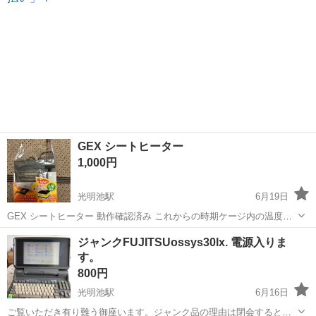
GEX シートヒーター
1,000円
光明池駅
6月19日
GEX シートヒーター 動作確認済み これからの時期ケージ内の温度を
保つのに最適です 引き取りに来ていただけると助かります 宜しくお願
大阪
和泉市
光明池駅
その他
GEX
ジャンクFUJITSUossys30lx. 電源入りま
いします
す。
800円
光明池駅
6月16日
ご覧いただき有り難う御座います。ジャンク品の理由は閉会するとこ