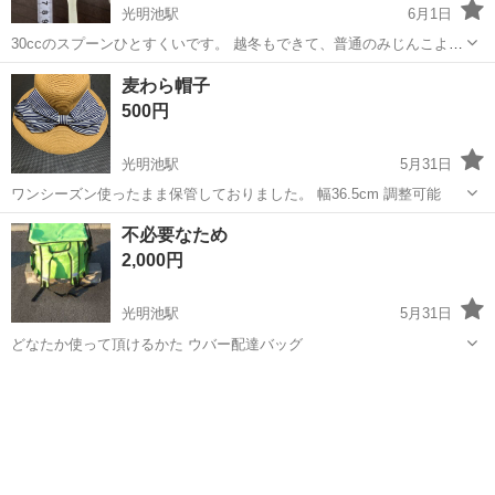
光明池駅
6月1日
30ccのスプーンひとすくいです。 越冬もできて、普通のみじんこより
安定して増え続けます。 普通のみじんこで何度も失敗しましたが、タ
大阪
堺市
光明池駅
その他
麦わら帽子
イリクミジンコでは全滅していません。 ※こちらの出品による、生体
500円
の死亡等の責任は一切負いま...
光明池駅
5月31日
ワンシーズン使ったまま保管しておりました。 幅36.5cm 調整可能
大阪
和泉市
光明池駅
その他
麦わら帽子
不必要なため
2,000円
光明池駅
5月31日
どなたか使って頂けるかた ウバー配達バッグ
大阪
堺市
光明池駅
その他