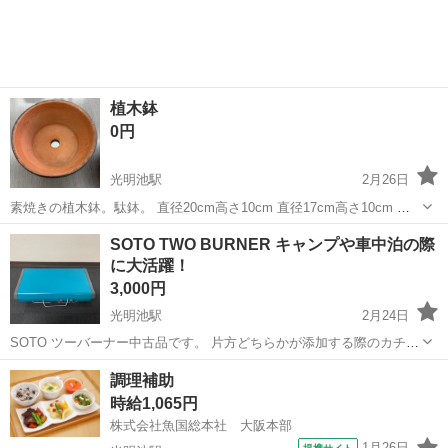
植木鉢
0円
光明池駅
2月26日
素焼きの植木鉢。駄鉢。 直径20cm高さ10cm 直径17cm高さ10cm で
きれば、二つまとめてもらっていただけると 助かります。
大阪
岸和田市
光明池駅
その他
素焼き
SOTO TWO BURNER キャンプや車中泊の際
に大活躍！
3,000円
光明池駅
2月24日
SOTO ツーバーナー中古品です。 片方どちらかが添加する際のカチッ
とが割れていて点火できません。 しかし素人感覚ですが交換部品さえ
大阪
堺市
光明池駅
その他
SOTO
調理補助
あれば簡単に交換できると思います。 格安でいかがでしょうか？
時給1,065円
株式会社魚国総本社 大阪本部
1月26日