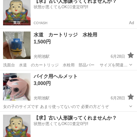
【求】古い人形譲ってくれませんか？
まだ綺麗な状態と思います。 詳しい状態は写真でご確認お願い致しま
状態が悪くてもOK🙆‍♀️査定0円‼️
す。 出品内容： バランス...
Ad
COYASH
水道 カートリッジ 水栓用
1,500円
光明池駅
6月28日
洗面台 水道 のカートリッジ 水栓用 部品バー サイズを間違え
たので開封はしましたが未使用です
大阪
和泉市
光明池駅
その他
水道
バイク用ヘルメット
3,000円
光明池駅
6月28日
女の子のサイズです あまり使ってないので 必要の方どうぞ
大阪
堺市
光明池駅
その他
【求】古い人形譲ってくれませんか？
状態が悪くてもOK🙆‍♀️査定0円‼️