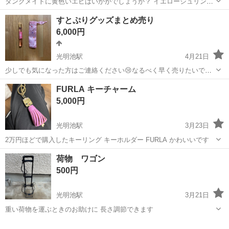
タンクメイトに黄色いエビはいかがでしょうか？ イエローシュリンプ
の背中に 美しいラインが入るタイプですが 小さいうちやオスのエビに
大阪
和泉市
光明池駅
その他
エビ
すとぷりグッズまとめ売り
は 入りずらいです。 保護色の関係だと思いますが 明るい容器などで
6,000円
飼育すると 色が薄くなる場合...
光明池駅
4月21日
少しでも気になった方はご連絡ください😢なるべく早く売りたいです
🙌 写真にはないですが、じぇるくんのシリコンポーチもあります。 ま
大阪
堺市
光明池駅
その他
グッズ
FURLA キーチャーム
とめ売りです。 STPR、すとぷりのグッズです。 傷があるので安価
5,000円
です。 できるだけ早くとり...
光明池駅
3月23日
2万円ほどで購入したキーリング キーホルダー FURLA かわいいです
大阪
堺市
光明池駅
その他
FURLA
荷物 ワゴン
500円
光明池駅
3月21日
重い荷物を運ぶときのお助けに 長さ調節できます
大阪
堺市
光明池駅
その他
ワゴン