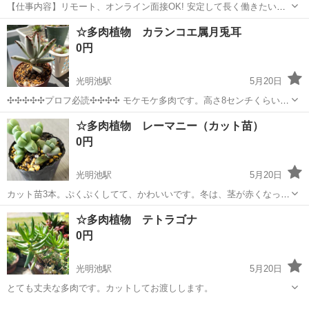
【仕事内容】リモート、オンライン面接OK! 安定して長く働きたい方
必見 ～配送ドライバー募集!～ <お仕事内容> 店舗やセンター、商店な
アルバイト・パート
☆多肉植物 カランコエ属月兎耳
どへの 集配業務をお願いします 配送するものは… チルド・冷凍食品
0円
がメインです バラ積みバラ降...
光明池駅
5月20日
✣✣✣✣✣プロフ必読✣✣✣✣ モケモケ多肉です。高さ8センチくらい。
2号のプラ鉢に植えています。
大阪
岸和田市
光明池駅
その他
月兎耳
☆多肉植物 レーマニー（カット苗）
0円
光明池駅
5月20日
カット苗3本。ぷくぷくしてて、かわいいです。冬は、茎が赤くなった
（たしか）と思います。暑さ寒さにも強く、丈夫です。
大阪
堺市
光明池駅
その他
多肉植物
☆多肉植物 テトラゴナ
0円
光明池駅
5月20日
とても丈夫な多肉です。カットしてお渡しします。
大阪
岸和田市
光明池駅
その他
多肉植物