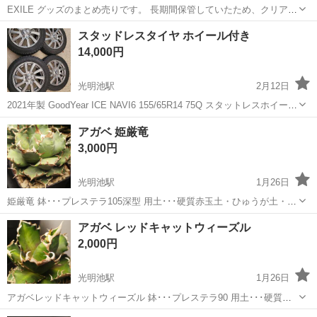
EXILE グッズのまとめ売りです。 長期間保管していたため、クリアチ
ャームの変色や袋の折れ等があります。 細かいことが気にならない方
大阪
堺市
光明池駅
その他
EXILE
スタッドレスタイヤ ホイール付き
のみお願いいたします。 未開封のものも多いですが、開封済みのもの
14,000円
は別でOPPに入れて...
光明池駅
2月12日
2021年製 GoodYear ICE NAVI6 155/65R14 75Q スタットレスホイール
付 4本セット ナットも全て揃ってます。 写真の物全てです。 数回使
大阪
堺市
光明池駅
その他
ホイール
アガベ 姫厳竜
用です。 写真の通り少しホイールに傷ありです。...
3,000円
光明池駅
1月26日
姫厳竜 鉢･･･プレステラ105深型 用土･･･硬質赤玉土・ひゅうが土・軽
石・ゼオライト・粒状ゴールデン培養土・竹炭・SA-715 etcのオリジ
大阪
堺市
光明池駅
その他
アガベ
アガベ レッドキャットウィーズル
ナルブレンド 室内育成用LED管理 植物ですので日々樹形は変化し...
2,000円
光明池駅
1月26日
アガベレッドキャットウィーズル 鉢･･･プレステラ90 用土･･･硬質赤
玉土・ひゅうが土・SA-715・軽石・ゼオライト・粒状ゴールデン培養
大阪
堺市
光明池駅
その他
ゴールデン