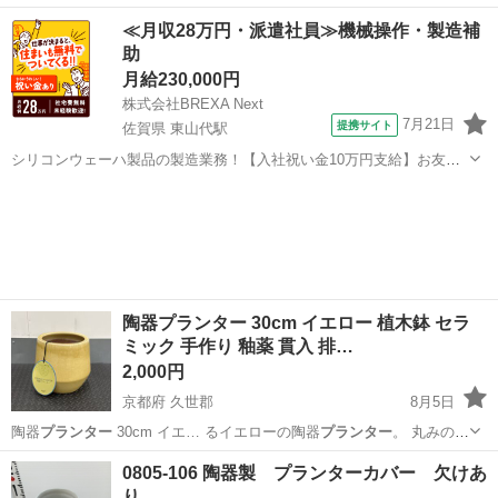
植物のディス…
埼玉
狭山市
収納家具
≪月収28万円・派遣社員≫機械操作・製造補
助
月給230,000円
株式会社BREXA Next
7月21日
提携サイト
佐賀県 東山代駅
シリコンウェーハ製品の製造業務！【入社祝い金10万円支給】お友達
やカップルとの応募OK◎年間休日129日＆休出なしでプライベート充
佐賀
伊万里市
東山代駅
その他
実♪業務はクリーンルームで快適作業◎自社正社員登用制度あり★1食
300円～の格安食堂あり！《佐...
陶器プランター 30cm イエロー 植木鉢 セラ
ミック 手作り 釉薬 貫入 排…
2,000円
京都府 久世郡
8月5日
陶器
プランター
30cm イエ… るイエローの陶器
プランター
。 丸みのあ
る… 商品名 陶器
プランター
(CERAMI… きめサイズの陶器
プランター
京都
久世郡
インテリア雑貨/小物
0805-106 陶器製 プランターカバー 欠けあ
です。 ●一点… たハンドメイドの
プランター
です。メーカーも… がこ
り