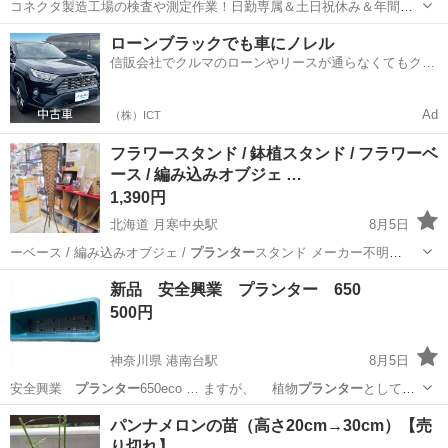
コネクタ製造工場の検査や測定作業！日勤専属＆土日祝休み＆年間休
日128日★クリーンルーム内作業★マイカー通勤OK＆無料駐車場あり
茨城
常陸大宮市
静駅
その他
ローンブラックでも車にノレル
★就業先食堂利用可！日払い制度あり！《茨城県常陸大宮市》 人気の
信販会社でクルマのローンやリースが通らなくてもクル
工場のお仕事 ◇コネクタ製造工...
マをご利用いただけるサービスがあります！
Ad
（株）ICT
フラワースタンド / 鉢植スタンド / フラワーベ
ース / 編み込みオブジェ …
1,390円
北海道 月寒中央駅
8月5日
ーベース / 編み込みオブジェ /
プランター
スタンド メーカー不明
【サ…
北海道
札幌市
月寒中央駅
インテリア雑貨/小物
新品 安全興業 プランター 650
スタンド
500円
神奈川県 港南台駅
8月5日
安全興業
プランター
650eco … ますが、 植物
プランター
として
も、、！ …
神奈川
横浜市
港南台駅
その他
プランター
パンナメロンの苗（高さ20cm→30cm）【売
り切れ】