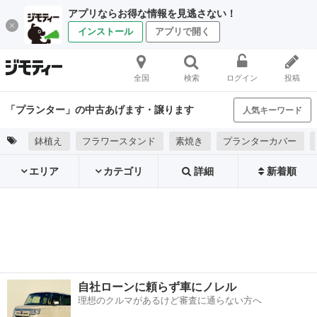
アプリならお得な情報を見逃さない！
インストール
アプリで開く
全国
検索
ログイン
投稿
「プランター」の中古あげます・譲ります
人気キーワード
鉢植え
フラワースタンド
素焼き
プランターカバー
エリア
カテゴリ
詳細
新着順
自社ローンに頼らず車にノレル
理想のクルマがあるけど審査に通らない方へ