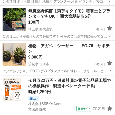
ンダ菜園 ポット苗 鉢植え 地植え
プランター
お庭 ベランダ バルコニ
ー 庭づく…
埼玉
白岡市
白岡駅
家庭用品
コキア
無農薬野菜苗【菊芋キクイモ】培養土とプラ
ンターでもOK！ 西大宮駅徒歩5分
100円
埼玉県 西大宮駅
8月6日
苗の仕上がりが遅れたので特価です！ 菊芋の苗は基本的に売ってない
のと、種芋の入手困難で育てたくても物が買えなかった人も居るかと
埼玉
さいたま市
西大宮駅
家庭用品
植物 アガベ シーザー FO-76 サボテ
思います！ 育ててみたい方は是非(*^^*)
ン
9,800円
茨城県 古河市
8月5日
でタグあります。 FO-76は3D
プランター
鉢に埋わってます。鉢ごとこ
のままのお…
茨城
古河市
家庭用品
アガベ
≪月収22万円・派遣社員≫電子部品系工場で
の機械操作・製造オペレーター 日勤
時給1,250円
日払い
株式会社BREXA Next
7月21日
提携サイト
茨城県 静駅