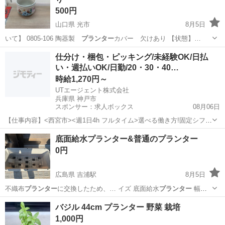
れ...
500円
山口県 光市
8月5日
いて】 0805-106 陶器製
プランター
カバー 欠けあり 【状態】…
山口
光市
インテリア雑貨/小物
プランターカバー
仕分け・梱包・ピッキング/未経験OK/日払
い・週払いOK/日勤/20・30・40…
時給1,270円～
UTエージェント株式会社
兵庫県 神戸市
スポンサー：求人ボックス
08月06日
【仕事内容】<西宮市><週1日4h フルタイム>選べる働き方!固定シフト
&基本残業なし 重さ2kg程の快適倉庫ピッキング<履歴書不要 オンライ
アルバイト・パート
底面給水プランター&普通のプランター
ン面接OK><入社キャンペーン実施中!> <業種> 車・バイク・重機系 <
0円
仕事内容> 自...
広島県 吉浦駅
8月5日
不織布
プランター
に交換したため、… イズ 底面給水
プランター
幅
63cm✖… m 普通の
プランター
幅70cm✖…
広島
呉市
吉浦駅
家庭用品
バジル 44cm プランター 野菜 栽培
1,000円