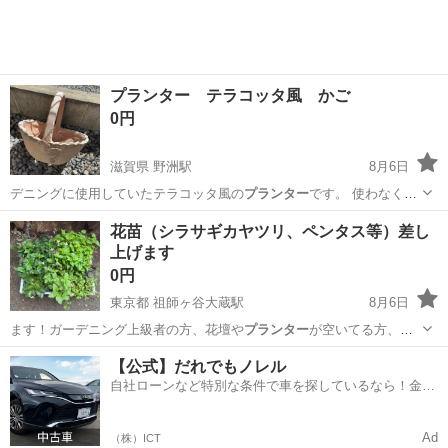
プランター テラコッタ風 かご
0円
滋賀県 野洲駅
8月6日
デニングに使用していたテラコッタ風の
プランター
です。 使わなくな
ったので欲しい方に…
滋賀
野洲市
野洲駅
家庭用品
テラコッタ
花苗（シラサギカヤツリ、ペンタス等）差し
上げます
0円
東京都 祖師ヶ谷大蔵駅
8月6日
ます！ガーデニング上級者の方、花壇や
プランター
が空いてる方、と
にかくたくさん植えた…
東京
世田谷区
祖師ヶ谷大蔵駅
その他
花苗
【公式】だれでもノレル
自社ローンなど特別な条件で車を探しているなら！金利
0%で車をご提供、ノレル独自与信システム。
Ad
（株）ICT