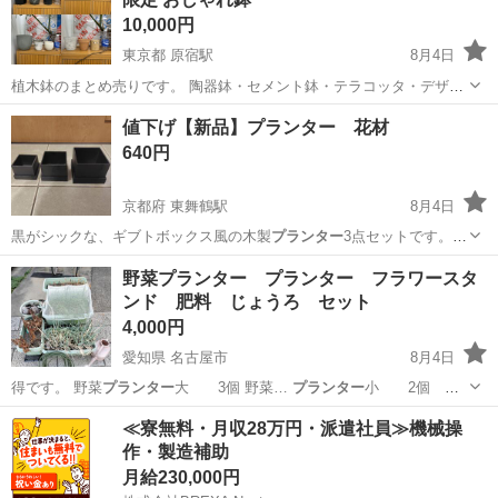
10,000円
東京都 原宿駅
8月4日
植木鉢のまとめ売りです。 陶器鉢・セメント鉢・テラコッタ・デザイ
ン鉢など、様々な種類があります。 写真は一部で、掲載写真の約2倍
東京
渋谷区
原宿駅
家庭用品
値下げ【新品】プランター 花材
の数量があります。 観葉植物がお好きな方や、店舗・サロン・カフェ
640円
などでまとめて...
京都府 東舞鶴駅
8月4日
黒がシックな、ギブトボックス風の木製
プランター
3点セットです。未
使用だったと思いま…
京都
舞鶴市
東舞鶴駅
生活雑貨
プランター
野菜プランター プランター フラワースタ
ンド 肥料 じょうろ セット
4,000円
愛知県 名古屋市
8月4日
得です。 野菜
プランター
大 3個 野菜…
プランター
小 2個
（1… ってます） 野菜
プランター
丸型 1個 プ… です） フラワー
プ
愛知
名古屋市
家庭用品
プランター
≪寮無料・月収28万円・派遣社員≫機械操
ランター
5個 土 …
作・製造補助
月給230,000円