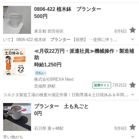
0806-422 植木鉢 プランター
500円
東京都 世田谷区
8月6日
いて】 0806-422 植木鉢
プランター
【状態】 ・使用に伴う…
東京
世田谷区
その他
プランター
≪月収22万円・派遣社員≫機械操作・製造補
助
時給1,250円
日払い
株式会社BREXA Next
7月21日
提携サイト
茨城県 静駅
コネクタ製造工場の検査や測定作業！日勤専属＆土日祝休み＆年間休
日128日★クリーンルーム内作業★マイカー通勤OK＆無料駐車場あり
茨城
常陸大宮市
静駅
その他
プランター 土も丸ごと
★就業先食堂利用可！日払い制度あり！《茨城県常陸大宮市》 人気の
0円
工場のお仕事 ◇コネクタ製造工...
石川県 粟ヶ崎駅
8月6日
早い物がち