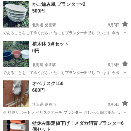
佐賀
伊万里市
東山代駅
その他
かご編み風 プランター×2
実♪業務はクリーンルームで快適作業◎自社正社員登用制度あり★1食
500円
300円～の格安食堂あり！《佐...
北海道 桑園駅
8月5日
であることをご了承ください 他にも
プランター
出品しています 今出品
されているもの…
北海道
札幌市
桑園駅
家庭用品
プランター
植木鉢 3点セット
0円
北海道 桑園駅
8月5日
であることをご了承ください 他にも
プランター
出品しています 今出品
されているもの…
北海道
札幌市
桑園駅
家庭用品
プランター
オベリスク150
600円
埼玉県 越谷市
8月5日
引 植物サポート オベリスクアーチ
プランター
おしゃれ 園芸用品 植
物 鉢 庭園…
埼玉
越谷市
その他
盆休み限定値下げ！メダカ飼育プランター6
個セット