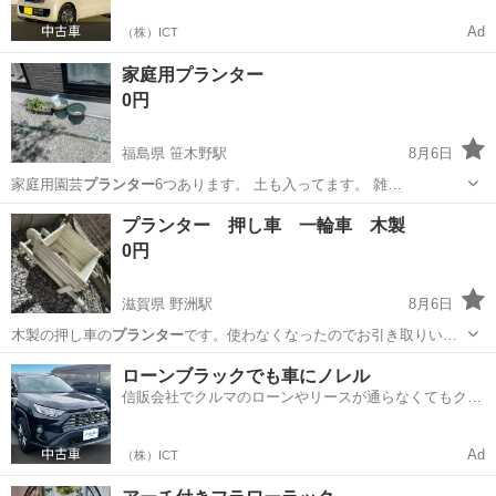
Ad
（株）ICT
家庭用プランター
0円
福島県 笹木野駅
8月6日
家庭用園芸
プランター
6つあります。 土も入ってます。 雑…
福島
福島市
笹木野駅
その他
プランター 押し車 一輪車 木製
0円
滋賀県 野洲駅
8月6日
木製の押し車の
プランター
です。使わなくなったのでお引き取りい…
滋賀
野洲市
野洲駅
家庭用品
プランター
ローンブラックでも車にノレル
信販会社でクルマのローンやリースが通らなくてもクル
マをご利用いただけるサービスがあります！
Ad
（株）ICT