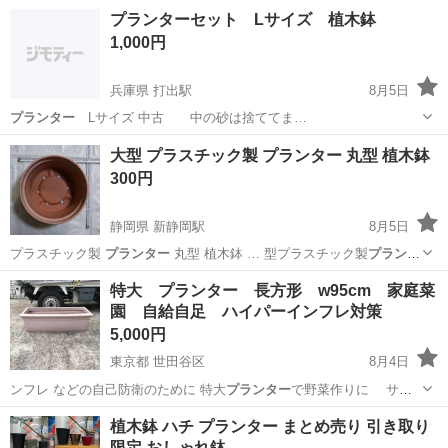
長野
上田市
上田駅
その他
プランターセット Lサイズ 植木鉢
1,000円
兵庫県 打出駅
8月5日
プランター
Lサイズ 中古 中の砂は捨ててま…
兵庫
芦屋市
打出駅
その他
プランター
大型 プラスチック製 プランター 丸型 植木鉢
300円
静岡県 新静岡駅
8月5日
プラスチック製
プランター
丸型 植木鉢 … 型プラスチック製
プランタ
ー
（丸型）です。 … さい！ #
プランター
#植木鉢 #鉢…
静岡
静岡市
新静岡駅
その他
特大 プランター 長方形 w95cm 家庭菜
園 自給自足 ハイパーインフレ対策
5,000円
東京都 世田谷区
8月4日
ンフレ などの自己防衛のために 特大
プランター
で野菜作りに サイ
ズ w95D38…
東京
世田谷区
家庭用品
プランター
植木鉢 ハチ プランター まとめ売り 引き取り
限定 おしゃれ鉢