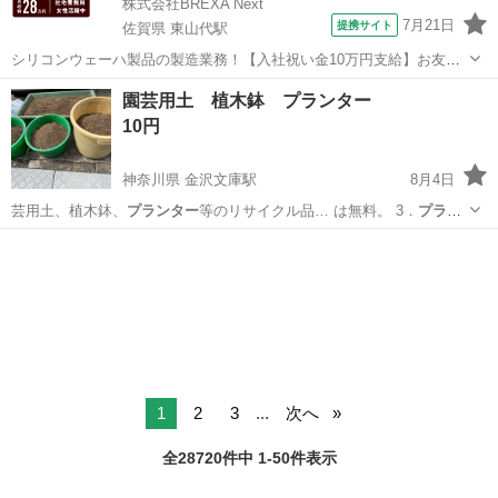
株式会社BREXA Next
7月21日
提携サイト
佐賀県 東山代駅
シリコンウェーハ製品の製造業務！【入社祝い金10万円支給】お友達
やカップルとの応募OK◎年間休日129日＆休出なしでプライベート充
佐賀
伊万里市
東山代駅
その他
園芸用土 植木鉢 プランター
実♪業務はクリーンルームで快適作業◎自社正社員登用制度あり★1食
10円
300円～の格安食堂あり！《佐...
神奈川県 金沢文庫駅
8月4日
芸用土、植木鉢、
プランター
等のリサイクル品… は無料。 3．
プラン
ター
①陶器製：30… 合。 ・植木鉢や
プランター
は水洗い済。 …
神奈川
横浜市
金沢文庫駅
その他
プランター
1
2
3
...
次へ
全28720件中 1-50件表示