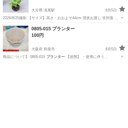
大分県 滝尾駅
8月5日
2026/8/25撮影 【サイズ】高さ：おおよそ44cm 現状お渡し 非対面 な
にか質問ありましたらメール下さい！
大分
大分市
滝尾駅
その他
0805-015 プランター
100円
大阪府 和泉市
8月5日
商品について】 0805-015
プランター
【状態】 ・使用に伴う…
大阪
和泉市
その他
プランター