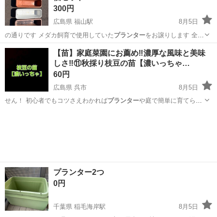
300円
広島県 福山駅
8月5日
の通りです メダカ飼育で使用していた
プランター
をお譲りします 全て
水抜き穴を栓と…
広島
福山市
福山駅
その他
【苗】家庭菜園にお薦め‼️濃厚な風味と美味
しさ‼️⑪秋採り枝豆の苗【濃いっちゃ…
60円
広島県 呉市
8月5日
せん！ 初心者でもコツさえわかれば
プランター
や庭で簡単に育てられ
ますよ！ ⚠️…
広島
呉市
その他
枝豆
プランター2つ
0円
千葉県 稲毛海岸駅
8月5日