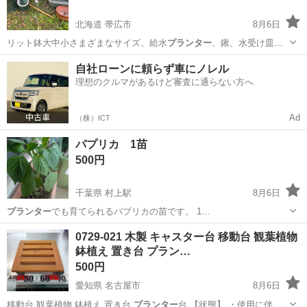
北海道 帯広市
8月6日
リット鉢大中小さまざまなサイズ、給水
プランター
、鍬、水受け皿
等々のセットです！観葉…
北海道
帯広市
その他
スリット鉢
自社ローンに頼らず車にノレル
理想のクルマがあるけど審査に通らない方へ
Ad
（株）ICT
パプリカ 1苗
500円
千葉県 村上駅
8月6日
プランター
でも育てられるパプリカの苗です。 1…
千葉
八千代市
村上駅
家庭用品
プランター
0729-021 木製 キャスター台 移動台 観葉植物
鉢植え 置き台 プラン…
500円
愛知県 名古屋市
8月6日
移動台 観葉植物 鉢植え 置き台
プランター
台 【状態】 ・使用に伴…