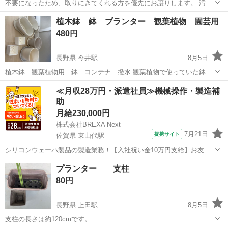
不要になったため、取りにきてくれる方を優先にお譲りします。 汚れ
など特に清掃しませんのでそのままでも良い方 一つだけの場合検討し
千葉
千葉市
稲毛海岸駅
家庭用品
植木鉢 鉢 プランター 観葉植物 園芸用
ますのでご連絡ください。 まとめて引き取っていただける方を優先さ
480円
せていただきます。
長野県 今井駅
8月5日
植木鉢 観葉植物用 鉢 コンテナ 撥水 観葉植物で使っていた鉢で
す。 大きくなって植え替えたのでお譲りします。 値段交渉もOKで
長野
長野市
今井駅
その他
≪月収28万円・派遣社員≫機械操作・製造補
す！
助
月給230,000円
株式会社BREXA Next
7月21日
提携サイト
佐賀県 東山代駅
シリコンウェーハ製品の製造業務！【入社祝い金10万円支給】お友達
やカップルとの応募OK◎年間休日129日＆休出なしでプライベート充
佐賀
伊万里市
東山代駅
その他
プランター 支柱
実♪業務はクリーンルームで快適作業◎自社正社員登用制度あり★1食
80円
300円～の格安食堂あり！《佐...
長野県 上田駅
8月5日
支柱の長さは約120cmです。