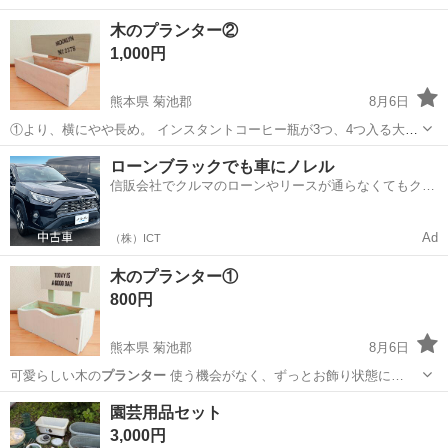
石川
河北郡
粟ヶ崎駅
その他
プランター
木のプランター②
1,000円
熊本県 菊池郡
8月6日
①より、横にやや長め。 インスタントコーヒー瓶が3つ、4つ入る大き
さです。 ハンドメイド品がお好きな方に◎
熊本
菊池郡
その他
プランター
ローンブラックでも車にノレル
信販会社でクルマのローンやリースが通らなくてもクル
マをご利用いただけるサービスがあります！
Ad
（株）ICT
木のプランター①
800円
熊本県 菊池郡
8月6日
可愛らしい木の
プランター
使う機会がなく、ずっとお飾り状態に…
熊本
菊池郡
その他
プランター
園芸用品セット
3,000円