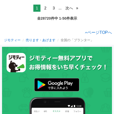
1
2
3
...
次へ
全28720件中 1-50件表示
ページTOPへ
ジモティー
売ります・あげます
全国の「プランター」