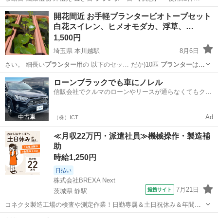
愛知
名古屋市
収納家具
鉢植え
開花間近 お手軽プランタービオトープセット
白花スイレン、ヒメオモダカ、浮草、…
1,500円
埼玉県 本川越駅
8月6日
さい。 細長い
プランター
用の 以下のセッ… だか)10匹
プランター
は付
属しません。… た水を溜められる
プランター
は、安い物ではシ…
埼玉
川越市
本川越駅
その他
浮草
ローンブラックでも車にノレル
信販会社でクルマのローンやリースが通らなくてもクル
マをご利用いただけるサービスがあります！
Ad
（株）ICT
≪月収22万円・派遣社員≫機械操作・製造補
助
時給1,250円
日払い
株式会社BREXA Next
7月21日
提携サイト
茨城県 静駅
コネクタ製造工場の検査や測定作業！日勤専属＆土日祝休み＆年間休
日128日★クリーンルーム内作業★マイカー通勤OK＆無料駐車場あり
茨城
常陸大宮市
静駅
その他