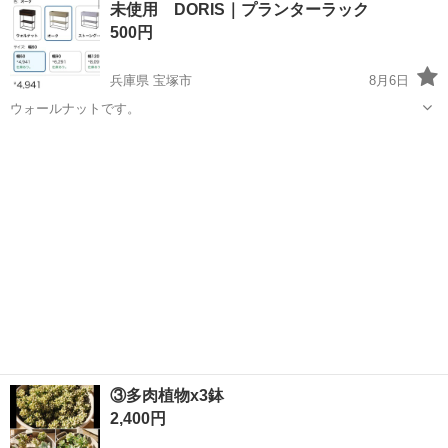
未使用 DORIS｜プランターラック
★就業先食堂利用可！日払い制度あり！《茨城県常陸大宮市》 人気の
500円
工場のお仕事 ◇コネクタ製造工...
兵庫県 宝塚市
8月6日
ウォールナットです。
兵庫
宝塚市
その他
DORIS
③多肉植物x3鉢
2,400円