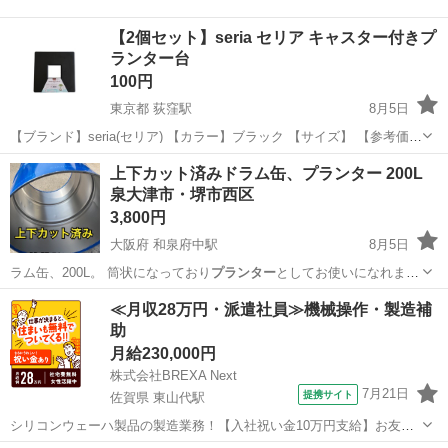
【2個セット】seria セリア キャスター付きプ
ランター台
100円
東京都 荻窪駅
8月5日
【ブランド】seria(セリア) 【カラー】ブラック 【サイズ】 【参考価
格】220円 お探しの方にお譲りします。
東京
杉並区
荻窪駅
家電
セリア
上下カット済みドラム缶、プランター 200L
泉大津市・堺市西区
3,800円
大阪府 和泉府中駅
8月5日
ラム缶、200L。 筒状になっており
プランター
としてお使いになれま
す。 写真のドラ…
大阪
泉大津市
和泉府中駅
その他
ドラム缶
≪月収28万円・派遣社員≫機械操作・製造補
助
月給230,000円
株式会社BREXA Next
7月21日
提携サイト
佐賀県 東山代駅
シリコンウェーハ製品の製造業務！【入社祝い金10万円支給】お友達
やカップルとの応募OK◎年間休日129日＆休出なしでプライベート充