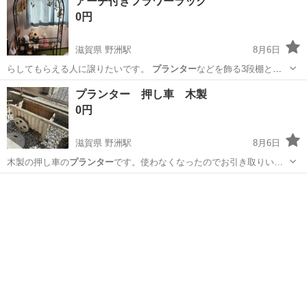
アーチ付きフラワーラック
0円
滋賀県 野洲駅
8月6日
らしてもらえる人に譲りたいです。
プランター
などを飾る3段棚と半
円形のアーチが一…
滋賀
野洲市
野洲駅
家庭用品
アーチ
プランター 押し車 木製
0円
滋賀県 野洲駅
8月6日
木製の押し車の
プランター
です。使わなくなったのでお引き取りい…
滋賀
野洲市
野洲駅
家庭用品
プランター