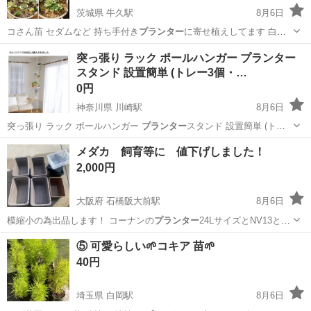
茨城県 牛久駅
8月6日
コさん苗 セダムなど 持ち手付き
プランター
に寄せ植えしてます 白牡
丹や薄氷、月…
茨城
牛久市
牛久駅
その他
多肉植物
突っ張り ラック ポールハンガー プランター
スタンド 設置簡単 (トレー3個・…
0円
神奈川県 川崎駅
8月6日
突っ張り ラック ポールハンガー
プランター
スタンド 設置簡単 (トレ
ー3個・フ…
神奈川
川崎市
川崎駅
収納家具
プランター
メダカ 飼育等に 値下げしました！
2,000円
大阪府 石橋阪大前駅
8月6日
模縮小の為出品します！ コーナンの
プランター
24LサイズとNV13とス
クエアボッ…
大阪
池田市
石橋阪大前駅
その他
メダカ
⑤ 可愛らしい🌱コキア 苗🌱
40円
埼玉県 白岡駅
8月6日