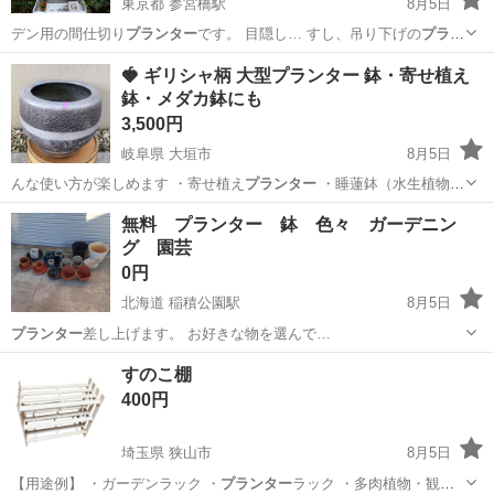
東京都 参宮橋駅
8月5日
デン用の間仕切り
プランター
です。 目隠し… すし、吊り下げの
プラン
ター
をかけたりもでき… 。 下部は鉢や
プランター
を置けるようなボ…
東京
渋谷区
参宮橋駅
その他
🍓 ギリシャ柄 大型プランター 鉢・寄せ植え
鉢・メダカ鉢にも
3,500円
岐阜県 大垣市
8月5日
んな使い方が楽しめます ・寄せ植え
プランター
・睡蓮鉢（水生植物）
・メダカ…
岐阜
大垣市
その他
ガーデン
無料 プランター 鉢 色々 ガーデニン
グ 園芸
0円
北海道 稲積公園駅
8月5日
プランター
差し上げます。 お好きな物を選んで…
北海道
札幌市
稲積公園駅
家庭用品
プランター
すのこ棚
400円
埼玉県 狭山市
8月5日
【用途例】 ・ガーデンラック ・
プランター
ラック ・多肉植物・観葉