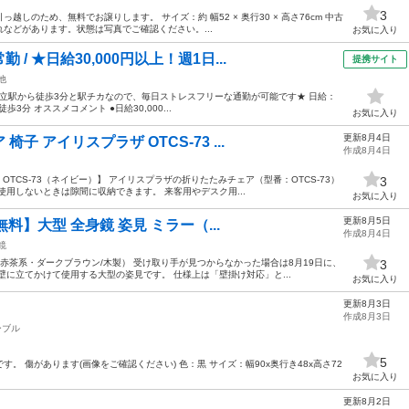
3
しのため、無料でお譲りします。 サイズ：約 幅52 × 奥行30 × 高さ76cm 中古
などがあります。状態は写真でご確認ください。...
お気に入り
 ★日給30,000円以上！週1日...
提携サイト
他
！国立駅から徒歩3分と駅チカなので、毎日ストレスフリーな通勤が可能です★ 日給：
徒歩3分 オススメコメント ●日給30,000...
お気に入り
更新8月4日
 アイリスプラザ OTCS-73 ...
作成8月4日
OTCS-73（ネイビー）】 アイリスプラザの折りたたみチェア（型番：OTCS-73）
3
用しないときは隙間に収納できます。 来客用やデスク用...
お気に入り
更新8月5日
無料】大型 全身鏡 姿見 ミラー（...
作成8月4日
鏡
 赤茶系・ダークブラウン/木製） 受け取り手が見つからなかった場合は8月19日に、
3
壁に立てかけて使用する大型の姿見です。 仕様上は「壁掛け対応」と...
お気に入り
更新8月3日
作成8月3日
ーブル
5
。 傷があります(画像をご確認ください) 色：黒 サイズ：幅90x奥行き48x高さ72
お気に入り
更新8月2日