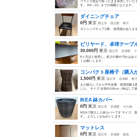
プライズ景品で取ったまま保管していた
す。 8/9（日）までの掲載となります。
ダイニングチェア
0円
東京
国立市
国立駅
椅子
ダイニングチェア1脚。 使用感がありま
ビリヤード、卓球テーブ
30,000円
東京
国立市
谷保駅
テ
8ヶ月ほど使用し、多少の傷や汚れはあり
くお願いします。
コンパクト座椅子（購入
1,500円
東京
国立市
谷保駅
椅
まだ購入してから半年未満、使用回数も数
した。 サイズ 全長約106cm（伸ばして使っ
IKEA 鉢カバー
0円
東京
国立市
谷保駅
その他
IKEAで購入した鉢カバーです サイズ 
す。 よろしくおねがいします。
マットレス
0円
東京
国立市
谷保駅
寝具