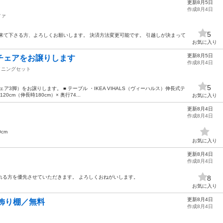
更新8月5日
作成8月4日
ファ
5
来て下さる方、よろしくお願いします。 決済方法変更可能です。 引越しが決まって
お気に入り
更新8月5日
ル+チェアをお譲りします
作成8月4日
イニングセット
5
ア3脚）をお譲りします。 ■ テーブル ・IKEA VIHALS（ヴィーハルス）伸長式テ
cm（伸長時180cm）× 奥行74...
お気に入り
更新8月4日
作成8月4日
0cm
お気に入り
更新8月4日
作成8月4日
くれる方を優先させていただきます。 よろしくおねがいします。
8
お気に入り
更新8月4日
飾り棚／無料
作成8月4日