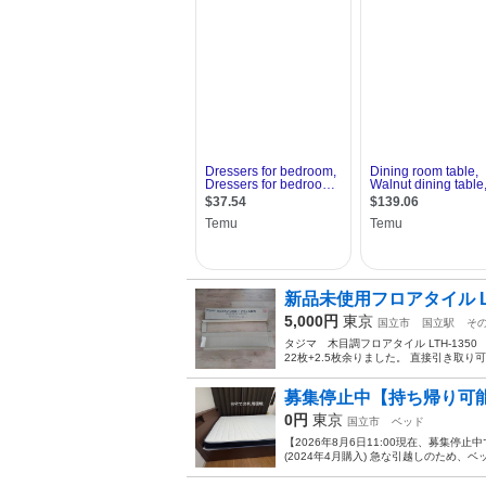
新品未使用フロアタイル LT
5,000円
東京
国立市
国立駅
そ
タジマ 木目調フロアタイル LTH-1350 2
22枚+2.5枚余りました。 直接引き取り可
募集停止中【持ち帰り可能
0円
東京
国立市
ベッド
【2026年8月6日11:00現在、募集
(2024年4月購入) 急な引越しのため、