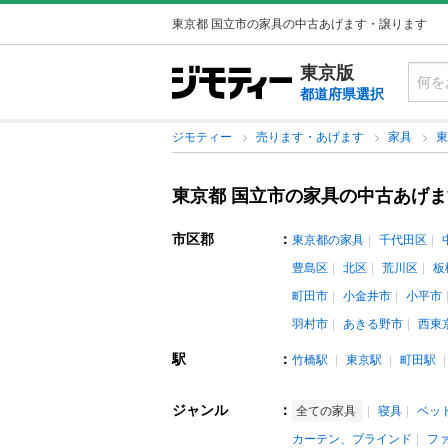
東京都 国立市の家具の中古あげます・譲ります
東京版
都道府県選択
ジモティー
売ります・あげます
家具
東京都 国立市の家具の中古あげ
市区郡
：
東京都の家具
千代田区
豊島区
北区
荒川区
板
町田市
小金井市
小平市
羽村市
あきる野市
西東
駅
：
竹橋駅
東京駅
町田駅
ジャンル
：
全ての家具
寝具
ベッ
カーテン、ブラインド
フ