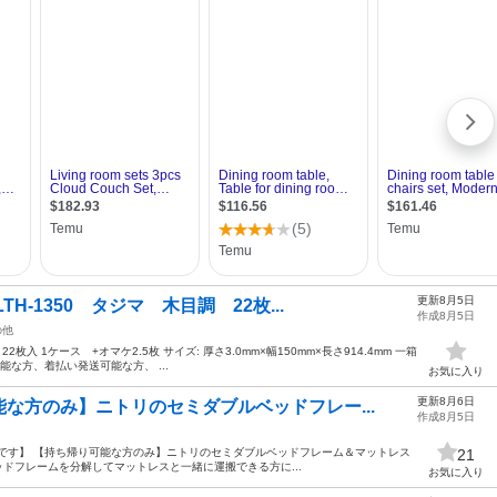
更新8月5日
H-1350 タジマ 木目調 22枚...
作成8月5日
の他
2枚入 1ケース +オマケ2.5枚 サイズ: 厚さ3.0mm×幅150mm×長さ914.4mm 一箱
能な方、着払い発送可能な方、 ...
お気に入り
更新8月6日
な方のみ】ニトリのセミダブルベッドフレー...
作成8月5日
停止中です】 【持ち帰り可能な方のみ】ニトリのセミダブルベッドフレーム＆マットレス
21
ベッドフレームを分解してマットレスと一緒に運搬できる方に...
お気に入り