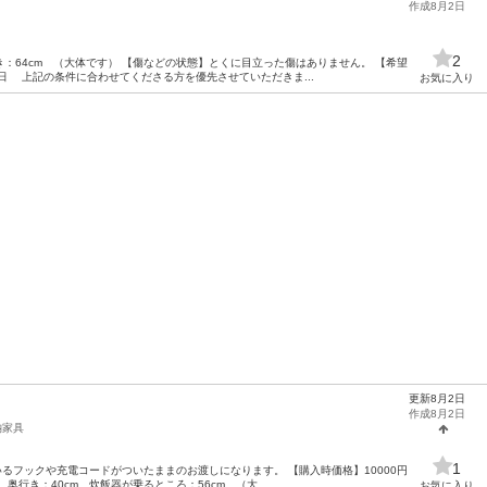
作成8月2日
2
行き：64cm （大体です） 【傷などの状態】とくに目立った傷はありません。 【希望
日 上記の条件に合わせてくださる方を優先させていただきま...
お気に入り
更新8月2日
作成8月2日
納家具
1
いるフックや充電コードがついたままのお渡しになります。 【購入時価格】10000円
、奥行き：40cm、炊飯器が乗るところ：56cm （大...
お気に入り