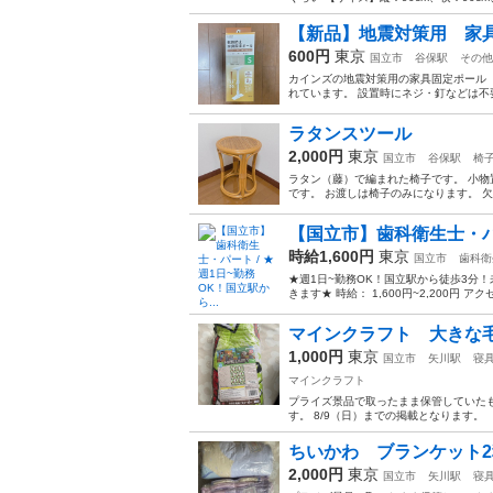
【新品】地震対策用 家具
600円
東京
国立市
谷保駅
その他
カインズの地震対策用の家具固定ポール（
れています。 設置時にネジ・釘などは不要です
ラタンスツール
2,000円
東京
国立市
谷保駅
椅
ラタン（藤）で編まれた椅子です。 小物
です。 お渡しは椅子のみになります。 欠け
【国立市】歯科衛生士・パー
時給1,600円
東京
国立市
歯科衛
★週1日~勤務OK！国立駅から徒歩3分
きます★ 時給： 1,600円~2,200円 ア
マインクラフト 大きな
1,000円
東京
国立市
矢川駅
寝
マインクラフト
プライズ景品で取ったまま保管していた
す。 8/9（日）までの掲載となります。
ちいかわ ブランケット
2,000円
東京
国立市
矢川駅
寝