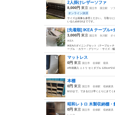
2人掛けレザーソファ
8,000円
東京
国立市
国立駅
ソ
オンライン決済
サイズは画像を参照ください。 引取りに
いるため8/16までです。
[先着順] IKEA テーブ
3,000円
東京
国立市
矢川駅
ダ
IKEA
IKEAのダイニングセット（テーブル＋チェ
ーブル ・カラー：グリーン ・サイズ：幅120
マットレス
0円
東京
国立市
谷保駅
寝具
4年前購入 ニトリ セミダブル 120cm*21
本棚
0円
東京
国立市
谷保駅
収納家具
8/13まで、できるだけ早くとりにきて
昭和レトロ 木製収納棚・
0円
東京
国立市
谷保駅
収納家具
レトロ