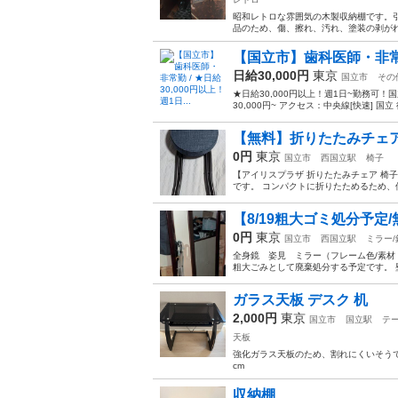
昭和レトロな雰囲気の木製収納棚です。引っ越
品のため、傷、擦れ、汚れ、塗装の剥がれ
【国立市】歯科医師・非常勤 /
日給30,000円
東京
国立市
その
★日給30,000円以上！週1日~勤務可
30,000円~ アクセス：中央線[快速] 国立 
【無料】折りたたみチェア 椅子
0円
東京
国立市
西国立駅
椅子
【アイリスプラザ 折りたたみチェア 椅子 
です。 コンパクトに折りたためるため、使
​【8/19粗大ゴミ処分予定/
0円
東京
国立市
西国立駅
ミラー/
全身鏡 姿見 ミラー（フレーム色/素材
粗大ごみとして廃棄処分する予定です。 
ガラス天板 デスク 机
2,000円
東京
国立市
国立駅
テ
天板
強化ガラス天板のため、割れにくいそうです
cm
収納棚