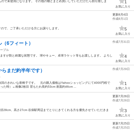
もので未使用になります。 その他の物とまとめ買いしていただけたら割引致しま
1
お気に入り
更新8月4日
作成8月1日
すので、ご了承いただける方にお譲りします。
5
お気に入り
作成7月31日
ル（6フィート）
ーブル
ますが割と綺麗な状態です。 球やキュー、卓球ラケット等もお渡しします。 よろし
4
お気に入り
作成7月29日
からまだ約半年です）
子
回のきれいな座椅子です。 元の購入価格はYahooショッピングにて4000円程で
1
た時）←画像2枚目 背もたれ長約53cm 座面約46cm ...
お気に入り
更新7月26日
作成7月26日
直径28cm、高さ27cm 谷保駅周辺までとりにきてくれる方を優先させていただきま
3
お気に入り
更新7月25日
作成7月25日