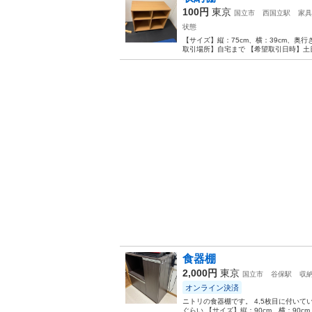
100円
東京
国立市
西国立駅
家具
状態
【サイズ】縦：75cm、横：39cm、奥
取引場所】自宅まで 【希望取引日時】土
食器棚
2,000円
東京
国立市
谷保駅
収
オンライン決済
ニトリの食器棚です。 4,5枚目に付いて
ぐらい 【サイズ】縦：90cm、横：90cm