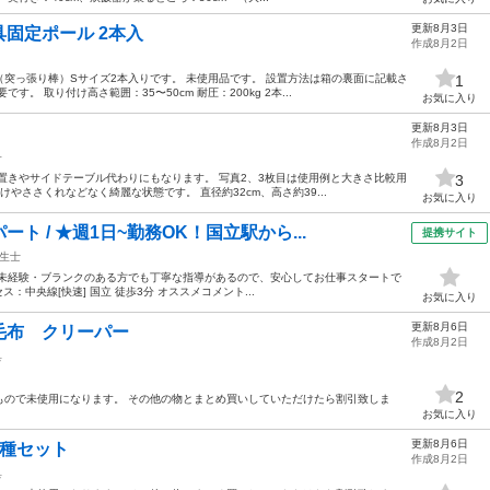
更新8月3日
固定ポール 2本入
作成8月2日
突っ張り棒）Sサイズ2本入りです。 未使用品です。 設置方法は箱の裏面に記載さ
1
。 取り付け高さ範囲：35〜50cm 耐圧：200kg 2本...
お気に入り
更新8月3日
作成8月2日
子
置きやサイドテーブル代わりにもなります。 写真2、3枚目は使用例と大きさ比較用
3
やささくれなどなく綺麗な状態です。 直径約32cm、高さ約39...
お気に入り
ト / ★週1日~勤務OK！国立駅から...
提携サイト
生士
！未経験・ブランクのある方でも丁寧な指導があるので、安心してお仕事スタートで
クセス：中央線[快速] 国立 徒歩3分 オススメコメント...
お気に入り
更新8月6日
毛布 クリーパー
作成8月2日
具
2
もので未使用になります。 その他の物とまとめ買いしていただけたら割引致しま
お気に入り
更新8月6日
2種セット
作成8月2日
具