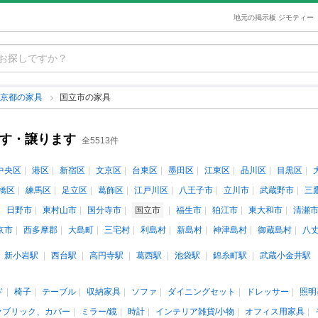
地元の掲示板 ジモティー
東京都の家具
国立市の家具
ます・譲ります
全5513件
中央区
港区
新宿区
文京区
台東区
墨田区
江東区
品川区
目黒区
橋区
練馬区
足立区
葛飾区
江戸川区
八王子市
立川市
武蔵野市
三
日野市
東村山市
国分寺市
国立市
福生市
狛江市
東大和市
清瀬
京市
西多摩郡
大島町
三宅村
利島村
新島村
神津島村
御蔵島村
八
新小岩駅
西台駅
高円寺駅
葛西駅
池袋駅
錦糸町駅
武蔵小金井駅
ド
椅子
テーブル
収納家具
ソファ
ダイニングセット
ドレッサー
照明
ァブリック、カバー
ミラー/鏡
時計
インテリア雑貨/小物
オフィス用家具