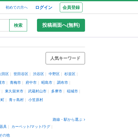
ログイン
会員登録
初めての方へ
投稿画面へ(無料)
検索
人気キーワード
大田区
世田谷区
渋谷区
中野区
杉並区
鷹市
青梅市
府中市
昭島市
調布市
市
東久留米市
武蔵村山市
多摩市
稲城市
丈町
青ヶ島村
小笠原村
路線・駅から選ぶ
器具
カーペット/マット/ラグ
その他