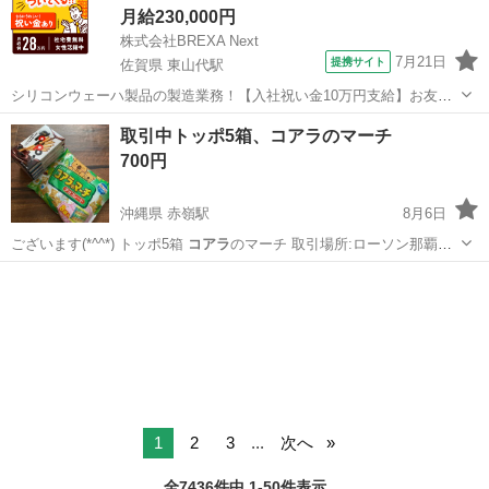
月給230,000円
株式会社BREXA Next
7月21日
提携サイト
佐賀県 東山代駅
シリコンウェーハ製品の製造業務！【入社祝い金10万円支給】お友達
やカップルとの応募OK◎年間休日129日＆休出なしでプライベート充
佐賀
伊万里市
東山代駅
その他
取引中トッポ5箱、コアラのマーチ
実♪業務はクリーンルームで快適作業◎自社正社員登用制度あり★1食
700円
300円～の格安食堂あり！《佐...
沖縄県 赤嶺駅
8月6日
ございます(*^^*) トッポ5箱
コアラ
のマーチ 取引場所:ローソン那覇宇
栄…
沖縄
那覇市
赤嶺駅
食品
1
2
3
...
次へ
全7436件中 1-50件表示