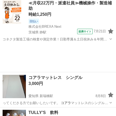
北海道
札幌市
おもちゃ
コアラのマーチ
≪月収22万円・派遣社員≫機械操作・製造補
助
時給1,250円
日払い
株式会社BREXA Next
7月21日
提携サイト
茨城県 静駅
コネクタ製造工場の検査や測定作業！日勤専属＆土日祝休み＆年間休
日128日★クリーンルーム内作業★マイカー通勤OK＆無料駐車場あり
茨城
常陸大宮市
静駅
その他
★就業先食堂利用可！日払い制度あり！《茨城県常陸大宮市》 人気の
工場のお仕事 ◇コネクタ製造工...
コアラマットレス シングル
3,000円
愛知県 新瑞橋駅
8月8日
ってくださる方でお願いしたいです。
コアラ
マットレスのシングルサ
イズです。 ht…
愛知
名古屋市
新瑞橋駅
ベッド
TULLY'S 飲料