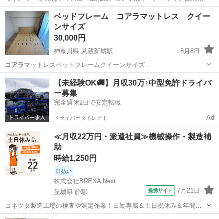
認商品です。 …
奈良
北葛城郡
おもちゃ
コアラ
ベッドフレーム コアラマットレス クイー
ンサイズ
30,000円
神奈川県 武蔵新城駅
8月8日
コアラ
マットレスベットフレームクイーンサイズ…
神奈川
川崎市
武蔵新城駅
ベッド
コアラ
【未経験OK🚚】月収30万↑中型免許ドライバ
ー募集
完全週休2日で安定転職
Ad
ドライバーダイレクト
≪月収22万円・派遣社員≫機械操作・製造補
助
時給1,250円
日払い
株式会社BREXA Next
7月21日
提携サイト
茨城県 静駅
コネクタ製造工場の検査や測定作業！日勤専属＆土日祝休み＆年間休
日128日★クリーンルーム内作業★マイカー通勤OK＆無料駐車場あり
茨城
常陸大宮市
静駅
その他