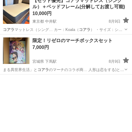
【セット優先】コアラマットレス（シング
ル）＋ベッドフレーム(分解してお渡し可能)
10,000円
東京都 中井駅
8月9日
コアラ
マットレス（シング… カー：Koala（
コアラ
） ・サイズ：シ
ン…
東京
新宿区
中井駅
寝具
限定！リゼロのマーチボックスセット
7,000円
宮城県 下馬駅
8月9日
まる異世界生活」と
コアラ
のマーチのコラボ商… 人形は恋をする)と
コ
アラ
のマーチのコラボも…
宮城
多賀城市
下馬駅
その他
リゼロ