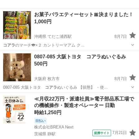
お菓子バラエティーセット🎀決まりました！
1,000円
沖縄県 てだこ浦西駅
8月7日
コアラ
のマーチ🐨×２ カントリーマアム ク…
沖縄
沖縄市
てだこ浦西駅
食品
0807-085 大阪トヨタ コアラぬいぐるみ
500円
大阪府 枚方市
8月7日
0807-085 大阪トヨタ
コアラ
ぬいぐるみ 【状態】 ・使…
大阪
枚方市
おもちゃ
コアラ
≪月収22万円・派遣社員≫電子部品系工場で
の機械操作・製造オペレーター 日勤
時給1,250円
日払い
株式会社BREXA Next
7月21日
提携サイト
茨城県 静駅