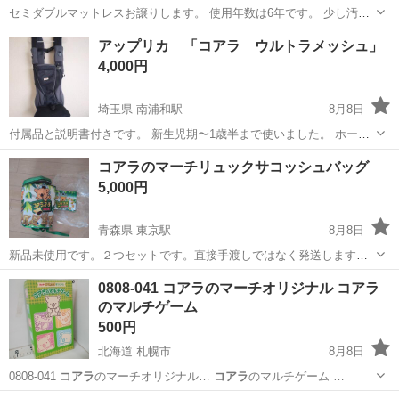
セミダブルマットレスお譲りします。 使用年数は6年です。 少し汚れ
はありますが、基本的に敷きパットを2枚のせていたので概ねきれいで
大阪
大阪市
上新庄駅
寝具
コアラ
アップリカ 「コアラ ウルトラメッシュ」
す。
4,000円
埼玉県 南浦和駅
8月8日
付属品と説明書付きです。 新生児期〜1歳半まで使いました。 ホーム
クリーニング済です。 南浦和駅周辺でのお渡し ご希望の日時を添えて
埼玉
さいたま市
南浦和駅
ベビー用品
コアラのマーチリュックサコッシュバッグ
メッセージください。
5,000円
青森県 東京駅
8月8日
新品未使用です。２つセットです。直接手渡しではなく発送します、
発送料込みでになってます。
青森
青森市
東京駅
バッグ
0808-041 コアラのマーチオリジナル コアラ
のマルチゲーム
500円
北海道 札幌市
8月8日
0808-041
コアラ
のマーチオリジナル…
コアラ
のマルチゲーム …