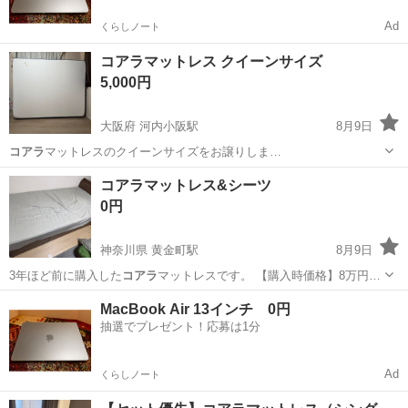
Ad
くらしノート
コアラマットレス クイーンサイズ
5,000円
大阪府 河内小阪駅
8月9日
コアラ
マットレスのクイーンサイズをお譲りしま…
大阪
東大阪市
河内小阪駅
寝具
コアラマットレス&シーツ
0円
神奈川県 黄金町駅
8月9日
3年ほど前に購入した
コアラ
マットレスです。 【購入時価格】8万円…
神奈川
横浜市
黄金町駅
ベッド
コアラ
MacBook Air 13インチ 0円
抽選でプレゼント！応募は1分
Ad
くらしノート