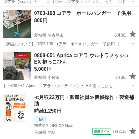
コアラ
（Koala）の「… オリジナル
コアラ
マットレス」 セミ… ンド：
Koala（
コアラ
） ・モデル：オリ… ジナル
コアラ
マットレス ・サイ…
東京
世田谷区
千歳烏山駅
寝具
コアラ
0703-108 コアラ ポールハンガー 子供用
せてください。
コアラ
マットレスを試して…
800円
愛知県 名古屋市
8月8日
【商品について】 0703-108
コアラ
ポールハンガー 子供用 【…
愛知
名古屋市
収納家具
コアラ
0808-051 Aprica コアラ ウルトラメッシュ
EX 抱っこひも
5,000円
愛知県 小牧市
8月8日
】 0808-051 Aprica
コアラ
ウルトラメッシュ EX 抱っこひも …
愛知
小牧市
ベビー用品
コアラ
≪月収22万円・派遣社員≫機械操作・製造補
助
時給1,250円
日払い
株式会社BREXA Next
7月21日
提携サイト
茨城県 静駅