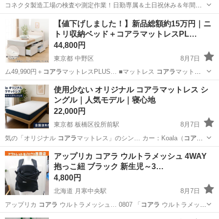
コネクタ製造工場の検査や測定作業！日勤専属＆土日祝休み＆年間休
日128日★クリーンルーム内作業★マイカー通勤OK＆無料駐車場あり
茨城
常陸大宮市
静駅
その他
【値下げしました！】新品総額約15万円｜ニ
★就業先食堂利用可！日払い制度あり！《茨城県常陸大宮市》 人気の
トリ収納ベッド＋コアラマットレスPL…
工場のお仕事 ◇コネクタ製造工...
44,800円
東京都 中野区
8月7日
ム49,990円＋
コアラ
マットレスPLUS… ■マットレス
コアラ
マットレ
ス PLU… 023年6月 *
コアラ
マットレスの上位モ…
東京
中野区
ベッド
使用少ない オリジナル コアラマットレス シ
ングル｜人気モデル｜寝心地
22,000円
東京都 板橋区役所前駅
8月7日
気の「オリジナル
コアラ
マットレス」のシン… カー：Koala（
コア
ラ
） * 商品名：オ… リジナル
コアラ
マットレス * サ…
東京
板橋区
板橋区役所前駅
ベッド
コアラ
アップリカ コアラ ウルトラメッシュ 4WAY
抱っこ紐 ブラック 新生児～3…
4,800円
北海道 月寒中央駅
8月7日
アップリカ
コアラ
ウルトラメッシュ… 0807 「
コアラ
ウルトラメッシ
ュ…
北海道
札幌市
月寒中央駅
ベビー用品