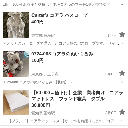
1個→100円 お菓子と交換も可能 ♥
コアラ
のマーチ1個と交換など
沖縄
浦添市
経塚駅
キッズ用品
BTS
Carter’s コアラ バスローブ
400円
東京都 拝島駅
8月7日
アメリカのカーターズで購入した
コアラ
柄のバスローブです。 サイズ
は0…
東京
昭島市
拝島駅
ベビー用品
コアラ
0724-088 コアラのぬいぐるみ
100円
東京都 八王子市
8月6日
0724-088
コアラ
のぬいぐるみ 【状態】 ・…
東京
八王子市
おもちゃ
コアラ
【60,000→値下げ】企業 業者向け コアラ
マットレス ブランド寝具 ダブル…
30,000円
愛知県 福地駅
8月6日
。 【ブランド】
コアラ
マットレス 【サ… つもお譲りします。
コアラ
マットレスをすっぽ…