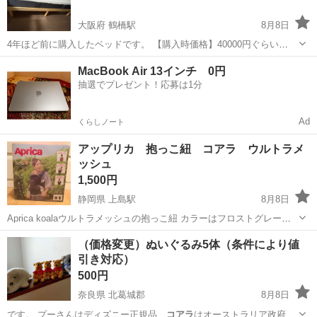
大阪府 鶴橋駅
8月8日
4年ほど前に購入したベッドです。 【購入時価格】40000円ぐらい
【サイズ】 マットレス縦：縦198cm、横：97cm、高さ：26cm （大
大阪
大阪市
鶴橋駅
ベッド
MacBook Air 13インチ 0円
体です） フレームの高さ: 縦: 210センチ 横98:センチ 頭部の高
抽選でプレゼント！応募は1分
さ:72...
Ad
くらしノート
アップリカ 抱っこ紐 コアラ ウルトラメ
ッシュ
1,500円
静岡県 上島駅
8月8日
Aprica koalaウルトラメッシュの抱っこ紐 カラーはフロストグレーで
す。 新生児〜3歳まで使用できます。 箱、説明書有りです。
静岡
浜松市
上島駅
ベビー用品
コアラ
（価格変更）ぬいぐるみ5体（条件により値
引き対応）
500円
奈良県 北葛城郡
8月8日
です。 プーさんはディズニー正規品、
コアラ
はオーストラリア政府公