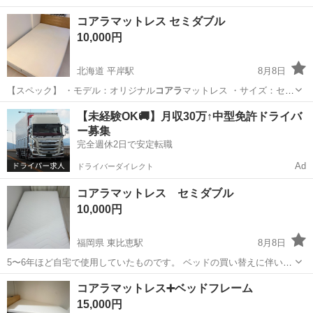
対象：首…
沖縄
那覇市
首里駅
産後用品
コアラマットレス セミダブル
10,000円
北海道 平岸駅
8月8日
【スペック】 ・モデル：オリジナル
コアラ
マットレス ・サイズ：セミ
ダブル …
北海道
札幌市
平岸駅
ベッド
コアラ
【未経験OK🚚】月収30万↑中型免許ドライバ
ー募集
完全週休2日で安定転職
Ad
ドライバーダイレクト
コアラマットレス セミダブル
10,000円
福岡県 東比恵駅
8月8日
5〜6年ほど自宅で使用していたものです。 ベッドの買い替えに伴い出
品いたします。 使用感はありますが、普段から清潔に使用しておりま
福岡
福岡市
東比恵駅
ベッド
コアラマットレス➕ベッドフレーム
した。 目立った汚れやダメージはありません。 【サイズ】セミダブル
15,000円
【使用期間】約5〜6年...