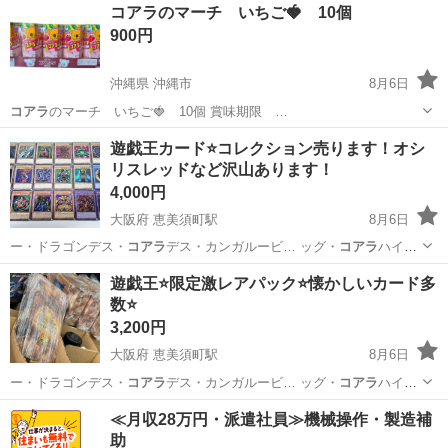
愛知
西尾市
福地駅
寝具
コアラ
コアラのマーチ いちご🍓 10個
900円
沖縄県 沖縄市
8月6日
コアラ
のマーチ いちご🍓 10個 賞味期限 …
沖縄
沖縄市
食品
遊戯王カード⭐️コレクション売ります！オシ
リスレッドなど沢山あります！
4,000円
大阪府 恵美須町駅
8月6日
ー・ドラゴンデス・
コアラ
デス・カンガルービ… ッグ・
コアラ
ハイド
ロゲドンオキ…
大阪
大阪市
恵美須町駅
カードゲーム
オシリス
遊戯王⭐️限定激レアパック⭐️懐かしいカード多
数⭐️
3,200円
大阪府 恵美須町駅
8月6日
ー・ドラゴンデス・
コアラ
デス・カンガルービ… ッグ・
コアラ
ハイド
ロゲドンオキ…
大阪
大阪市
恵美須町駅
カードゲーム
遊戯王
≪月収28万円・派遣社員≫機械操作・製造補
助