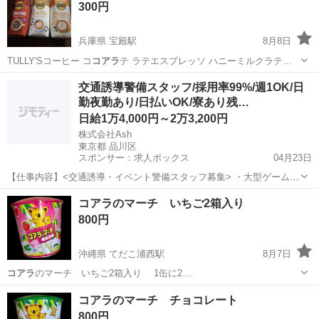
300円
兵庫県 宝殿駅
8月8日
TULLY'Sコーヒー コ
コアラ
テ ラテエスプレッソ ハニーミルクラテ…
兵庫
高砂市
宝殿駅
食品
TULLY
交通誘導警備スタッフ/採用率99%/週1OK/日
勤夜勤あり/日払いOK/寮あり残…
日給1万4,000円～2万3,200円
株式会社Ash
東京都 品川区
スポンサー：求人ボックス
04月23日
【仕事内容】<交通誘導・イベント警備スタッフ募集> ・大型ゲームイ
ベント ・スポーツ・地域イベント ・工事現場 など、さまざまな現場
アルバイト・パート
コアラのマーチ いちご2箱入り
で「安全を支える」警備会社です。 若手スタッフも多数活躍中! 未経
800円
験スタートがほとんどなので、初め...
沖縄県 てだこ浦西駅
8月7日
コアラ
のマーチ いちご2箱入り 1缶に2…
沖縄
中頭郡
てだこ浦西駅
食品
コアラのマーチ
コアラのマーチ チョコレート
800円