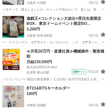
大阪府 今里駅
8月7日
ジモティで、購入しましたが、チャック不良みたいで、私には、直せ
ませんでしたので、現状で良い方、お譲りします。 約束したら、日時
大阪
大阪市
今里駅
ベッド
遊戯王⭐️コレクション大放出⭐️受注生産限定
を守れる方で、お願いします。 18時以降だと合わせて安いです。もし
BOX、東京ドームイベント限定BO…
くは、マンションの踊り場に出し...
3,200円
大阪府 恵美須町駅
8月7日
ー・ドラゴンデス・
コアラ
デス・カンガルービ… ッグ・
コアラ
ハイド
ロゲドンオキ…
大阪
大阪市
恵美須町駅
カードゲーム
遊戯王
≪月収28万円・派遣社員≫機械操作・製造補
助
月給230,000円
株式会社BREXA Next
7月21日
提携サイト
佐賀県 東山代駅
シリコンウェーハ製品の製造業務！【入社祝い金10万円支給】お友達
やカップルとの応募OK◎年間休日129日＆休出なしでプライベート充
佐賀
伊万里市
東山代駅
その他
BT21&BTSキーホルダー
実♪業務はクリーンルームで快適作業◎自社正社員登用制度あり★1食
100円
300円～の格安食堂あり！《佐...
沖縄県 経塚駅
8月7日