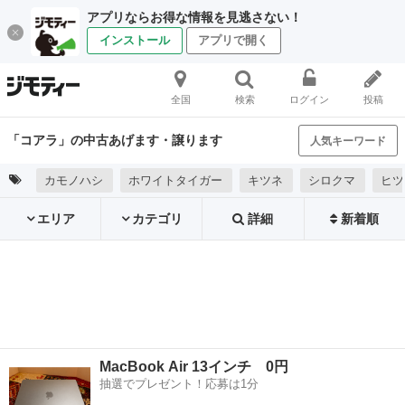
アプリならお得な情報を見逃さない！
インストール
アプリで開く
全国
検索
ログイン
投稿
「コアラ」の中古あげます・譲ります
人気キーワード
カモノハシ
ホワイトタイガー
キツネ
シロクマ
ヒツ
エリア
カテゴリ
詳細
新着順
MacBook Air 13インチ 0円
抽選でプレゼント！応募は1分