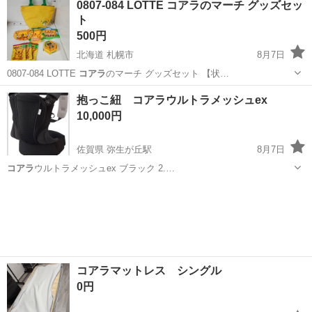
0807-084 LOTTE コアラのマーチ グッズセッ
ト
500円
北海道 札幌市
8月7日
0807-084 LOTTE
コアラ
のマーチ グッズセット 【状…
北海道
札幌市
バッグ
コアラのマーチ
抱っこ紐 コアラウルトラメッシュex
10,000円
佐賀県 弥生が丘駅
8月7日
コアラ
ウルトラメッシュex ブラック 2.…
佐賀
鳥栖市
弥生が丘駅
子供用品
コアラウルトラメッシュ
コアラマットレス シングル
0円