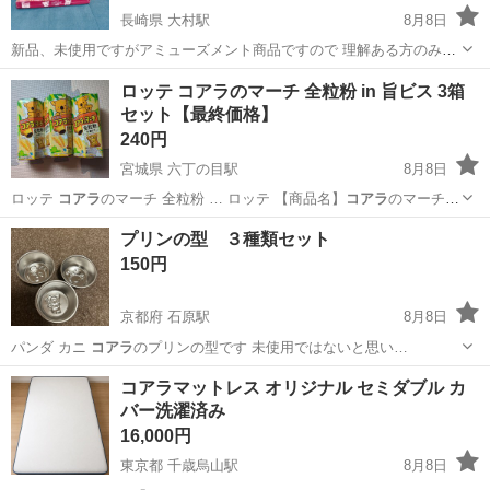
長崎県 大村駅
8月8日
新品、未使用ですがアミューズメント商品ですので 理解ある方のみお
願いします(o^^o) 他サイトにも出品しているので 突然、消去する場合
長崎
大村市
大村駅
食品
コアラのマーチ
ロッテ コアラのマーチ 全粒粉 in 旨ビス 3箱
があります。 まとめて購入の場合値引き出来ます。 長崎の大村メイン
セット【最終価格】
ですが、熊本市内、...
240円
宮城県 六丁の目駅
8月8日
ロッテ
コアラ
のマーチ 全粒粉 … ロッテ 【商品名】
コアラ
のマーチ
全粒粉 …
宮城
仙台市
六丁の目駅
食品
プリンの型 ３種類セット
150円
京都府 石原駅
8月8日
パンダ カニ
コアラ
のプリンの型です 未使用ではないと思い…
京都
福知山市
石原駅
調理器具
コアラマットレス オリジナル セミダブル カ
バー洗濯済み
16,000円
東京都 千歳烏山駅
8月8日