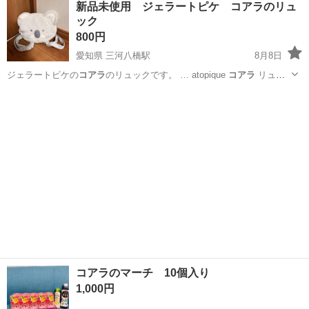
新品未使用 ジェラートピケ コアラのリュ
★就業先食堂利用可！日払い制度あり！《茨城県常陸大宮市》 人気の
ック
工場のお仕事 ◇コネクタ製造工...
800円
愛知県 三河八橋駅
8月8日
ジェラートピケの
コアラ
のリュックです。 … atopique
コアラ
リュッ
ク キッズ…
愛知
豊田市
三河八橋駅
ベビー用品
コアラのマーチ 10個入り
1,000円