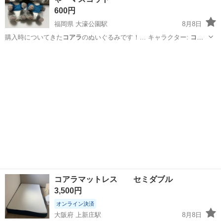
600円
福岡県 大濠公園駅
8月8日
購入時についてきた
コアラ
のぬいぐるみです！… キャラクター:
コア
ラ
- 色: グレー…
福岡
福岡市
大濠公園駅
フィギュア
コアラ
コアラマットレス セミダブル
3,500円
オンライン決済
大阪府 上新庄駅
8月8日