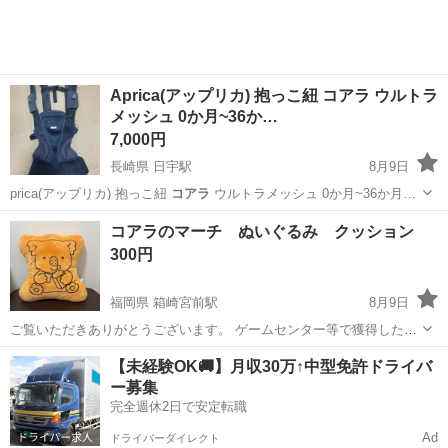
Aprica(アップリカ) 抱っこ紐 コアラ ウルトラ
メッシュ 0か月~36か…
7,000円
長崎県 日宇駅
8月9日
prica(アップリカ) 抱っこ紐
コアラ
ウルトラメッシュ 0か月~36か月…
長崎
佐世保市
日宇駅
ベビー用品
コアラのマーチ ぬいぐるみ クッション
300円
福岡県 箱崎宮前駅
8月9日
ご覧いただきありがとうございます。 ゲームセンター等で獲得したア
ミューズメント景品の整理のため、 ぬいぐるみを複数出品しておりま
福岡
福岡市
箱崎宮前駅
おもちゃ
コアラのマーチ
【未経験OK🚚】月収30万↑中型免許ドライバ
す。 状態は比較的良好ですが、中古品である点をご理解いただける方
ー募集
のみご検討ください。 【商品...
完全週休2日で安定転職
Ad
ドライバーダイレクト