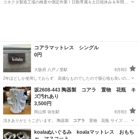
コネクタ製造工場の検査や測定作業！日勤専属＆土日祝休み＆年間休
日128日★クリーンルーム内作業★マイカー通勤OK＆無料駐車場あり
茨城
常陸大宮市
静駅
その他
★就業先食堂利用可！日払い制度あり！《茨城県常陸大宮市》 人気の
工場のお仕事 ◇コネクタ製造工...
コアラマットレス シングル
0円
大阪府 八戸ノ里駅
8月8日
2年ほどしか使用しておらず、高価なものでしたので寝心地も良いので
すが、シミが全体的にあります。 喫煙者ペットいません 状態を理解い
大阪
東大阪市
八戸ノ里駅
寝具
坂2608-443 陶器製 コアラ 置物 花瓶 キ
ただける方に無料でお譲りします
ズ汚れあり
3,500円
岡山県 弥生駅
8月8日
頂きありがとうございます。 陶器製
コアラ
置物 花瓶 サイズ 幅
約490m…
岡山
倉敷市
弥生駅
インテリア雑貨/小物
コアラ
koalaぬいぐるみ koalaマットレス おもち
ゃ マスコット