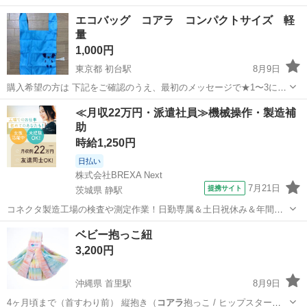
エコバッグ コアラ コンパクトサイズ 軽
量
1,000円
東京都 初台駅
8月9日
購入希望の方は 下記をご確認のうえ、最初のメッセージで★1〜3につ
いてご記載ください。 明確な記載がない・値切り等があった場合は、
東京
渋谷区
初台駅
バッグ
コアラ
≪月収22万円・派遣社員≫機械操作・製造補
掲載内容をご確認いただけていないと判断し、 トラブル防止のため返
助
信せず、ブロックします。...
時給1,250円
日払い
株式会社BREXA Next
7月21日
提携サイト
茨城県 静駅
コネクタ製造工場の検査や測定作業！日勤専属＆土日祝休み＆年間休
日128日★クリーンルーム内作業★マイカー通勤OK＆無料駐車場あり
茨城
常陸大宮市
静駅
その他
ベビー抱っこ紐
★就業先食堂利用可！日払い制度あり！《茨城県常陸大宮市》 人気の
3,200円
工場のお仕事 ◇コネクタ製造工...
沖縄県 首里駅
8月9日
4ヶ月頃まで（首すわり前） 縦抱き（
コアラ
抱っこ / ヒップスター）