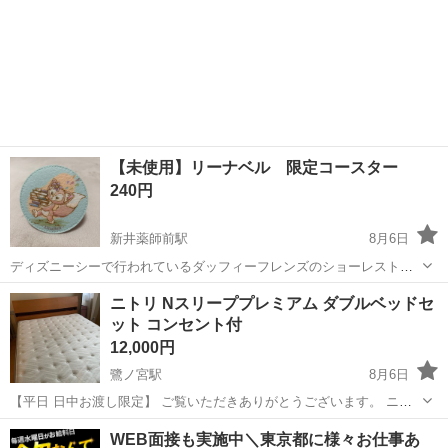
【未使用】リーナベル 限定コースター
240円
新井薬師前駅
8月6日
ディズニーシーで行われているダッフィーフレンズのショーレストラ
ン限定のコースターです。 未使用！
東京
中野区
新井薬師前駅
家具
ニトリ Nスリーププレミアム ダブルベッドセ
ット コンセント付
12,000円
鷺ノ宮駅
8月6日
【平日 日中お渡し限定】 ご覧いただきありがとうございます。 ニト
リのダブルベッド（フレーム＋マットレス）をお譲りします。 ・使用
東京
中野区
鷺ノ宮駅
ベッド
WEB面接も実施中＼東京都に様々お仕事あ
期間：約5年 ・通常使用に伴う小傷や使用感はありますが、大きな破