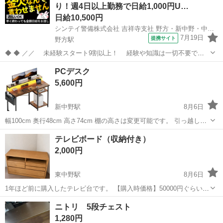
り！週4日以上勤務で日給1,000円U…
損はなく、まだお使いい...
日給10,500円
シンテイ警備株式会社 吉祥寺支社 野方・新中野・中野新橋(24)エリア/A3203200118
7月19日
提携サイト
野方駅
◆ ◆ ／／ 未経験スタート9割以上！ 経験や知識は一切不要で始
めやすい♪ シフトの強制もないですし 自分のペースで働くことも
東京
中野区
野方駅
警備員
PCデスク
できるので 続けやすい♪働きやすい♪ ＼＼ 『シフトが削られた…』
5,600円
『思うように稼...
新中野駅
8月6日
幅100cm 奥行48cm 高さ74cm 棚の高さは変更可能です。 引っ越し準
備の為出品です。 バラした状態でのお渡しになります。
東京
中野区
新中野駅
テーブル
バラ
テレビボード（収納付き）
2,000円
東中野駅
8月6日
1年ほど前に購入したテレビ台です。 【購入時価格】50000円ぐらい
【サイズ】縦：70cm、横：110cm、奥行き：50cm （大体です）
東京
中野区
東中野駅
収納家具
ニトリ 5段チェスト
【傷などの状態】とくに目立った傷はありません。 【アピールポイン
1,280円
ト】状態はいいので...