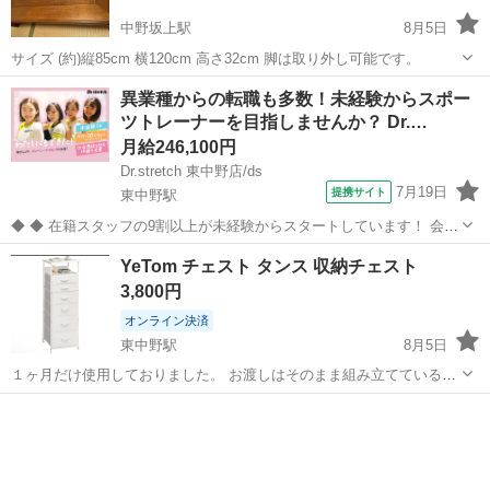
中野坂上駅
8月5日
サイズ (約)縦85cm 横120cm 高さ32cm 脚は取り外し可能です。
東京
中野区
中野坂上駅
テーブル
ロー
異業種からの転職も多数！未経験からスポー
ツトレーナーを目指しませんか？ Dr.…
月給246,100円
Dr.stretch 東中野店/ds
7月19日
提携サイト
東中野駅
◆ ◆ 在籍スタッフの9割以上が未経験からスタートしています！ 会社
員だった方やシステム会社から転職してきた方も！ 「運動が好き」
東京
中野区
東中野駅
スポーツジム
YeTom チェスト タンス 収納チェスト
「部活時代の熱を取り戻したい」そんな方にはピッタリ！ 是非飛び込
3,800円
んできてくださいね♪ トッ...
オンライン決済
東中野駅
8月5日
１ヶ月だけ使用しておりました。 お渡しはそのまま組み立てている状
態でのお渡しです。 (分解も可能ですが、取扱説明書がごさいませ
東京
中野区
東中野駅
収納家具
ん。) 引っ越しのため急ぎで処分をしたいので、お日にち等ご提示くだ
さい。 現金払いの場合は350...