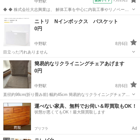
提携サイト
中野駅
◆ ◆ 株式会社大志興業は、 解体工事を中心に内装工事やリノベーシ
ョン工事まで幅広く手掛ける総合建設企業です。 住宅・店舗・ビルな
東京
中野区
中野駅
その他
ニトリ Nインボックス バスケット
ど多様な現場に対応し、解体から施工、廃棄物処理まで一貫して行っ
0円
ています。 20代～40代の...
中野駅
8月6日
目立った汚れありません
東京
中野区
中野駅
収納家具
簡易的なリクライニングチェアあげます
0円
中野駅
8月6日
直径約98cm(折り畳み前) 幅約45cm 簡易的なリクライニングチェアで
す。 わりかし綺麗な状態です。
東京
中野区
中野駅
椅子
運べない家具、無料でお伺い＆即買取もOK！
状態が悪くてもOK！最大限買取します
Ad
プリフラ