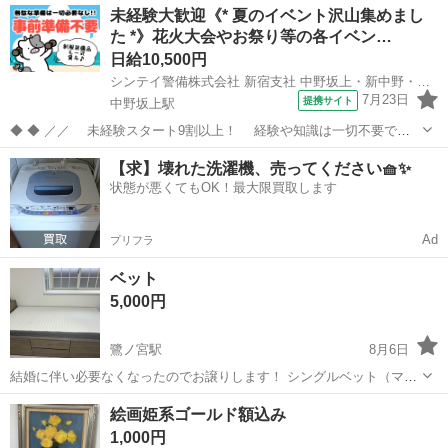
東京
中野区
東中野駅
ベッド
Amazon
未経験大歓迎《* 夏のイベント沢山集めまし
優先します。
た *》花火大会やお祭り等の各イベン…
日給10,500円
シンテイ警備株式会社 新宿支社 中野坂上・新中野・野方(18)エリア/A3203200140
7月23日
提携サイト
中野坂上駅
◆ ◆ ／／ 未経験スタート9割以上！ 経験や知識は一切不要で始
めやすい♪ シフトの強制もないですし 自分のペースで働くことも
東京
中野区
中野坂上駅
警備員
【求】壊れた洗濯機、売ってください🧺✨
できるので 続けやすい♪働きやすい♪ ＼＼ 『シフトが削られた…』
状態が悪くてもOK！最大限買取します
『思うように稼...
Ad
プリフラ
ベット
5,000円
鷺ノ宮駅
8月6日
結婚に伴い必要なくなったのでお譲りします！ シングルベット（マッ
トレス付き） 1年半前に7万ほどで購入 綺麗好きなのでかなり綺麗かと
東京
中野区
鷺ノ宮駅
ベッド
絵画姫系ゴールド額込み
思います！ 車で取りに来れる方 8/10に取りに来れる方優先いたしま
1,000円
す。 よろしくお...