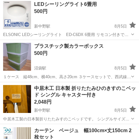
東京
中野区
中野駅
警備員
LEDシーリングライト6畳用
＊-＊-＊-＊-＊-＊-＊-＊-＊-＊-＊-＊-＊-＊-＊-＊-＊ ...
500円
新中野駅
8月5日
ELSONIC LEDシーリングライト ED-C6DX 6畳用 リモコン付きで
す。 あまり使っておらず美品かなと思います。 購入時の照明について
東京
中野区
新中野駅
照明器具
シーリングライト
プラスチック製カラーボックス
いるシールはそのままにしているので、剥がしてご利用ください。 新
500円
中野駅付近で...
沼袋駅
8月5日
１ケース 縦48cm、横40cm、高さ20cm ３ケースセットで、西武線沼
袋駅前まで取りにきていただける方にお譲りします。 よろしくおねが
東京
中野区
沼袋駅
収納家具
中居木工 日本製 折りたたみひのきすのこベッ
いします。
ド シングル キャスター付き
2,048円
新中野駅
8月5日
中居木工製の日本製折りたたみすのこベッドです。 シングルサイズ・
天然木（ひのきすのこ）・キャスター付き。 折りたたむと自立し、小
東京
中野区
新中野駅
ベッド
ひのき
カーテン ベージュ 幅100cm×丈150cm 2
スペースで収納できます。布団干しとしても使用可能です。 通常使用
枚セット
に伴う小傷はありますが、使...