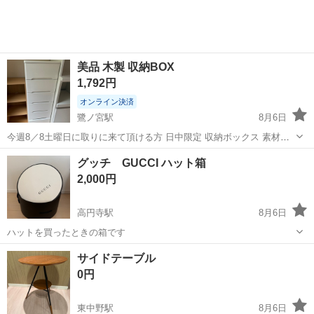
美品 木製 収納BOX
1,792円
オンライン決済
鷺ノ宮駅
8月6日
今週8／8土曜日に取りに来て頂ける方 日中限定 収納ボックス 素材木
製 高さ約116センチ 横約39センチ 奥行き約40センチ
東京
中野区
鷺ノ宮駅
収納家具
グッチ GUCCI ハット箱
2,000円
高円寺駅
8月6日
ハットを買ったときの箱です
東京
中野区
高円寺駅
インテリア雑貨/小物
サイドテーブル
0円
東中野駅
8月6日