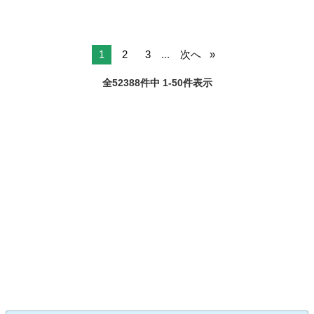
1
2
3
...
次へ
全52388件中 1-50件表示