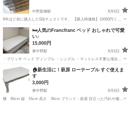
中野新橋駅
8月6日
8年ほど前に購入した5段チェストです。 【購入時価格】10000円ぐら
い 【サイズ】縦：100cm、横：75cm、奥行き：45cm （大体です）
東京
中野区
中野新橋駅
収納家具
🛏️人気のFrancfranc ベッド おしゃれで可愛
【傷などの状態】多少の傷や汚れあり 【アピールポイント】使用感に
い♪
問題はありませ...
15,000円
東中野駅
8月6日
・ブリッサ ベッド ディンプル ・シングル ・マットレス不要な場合は
ベッドフレームのみのお渡しでも大丈夫です ・定価 ¥79,800
東京
中野区
東中野駅
ベッド
Francfranc
🏠新生活に！萩原 ローテーブル すぐ使えま
す
3,000円
東中野駅
8月6日
横 80cm 縦 55cm 高さ 30cm ブランド：萩原 目立った汚れや傷な
し
東京
中野区
東中野駅
家具
新生活