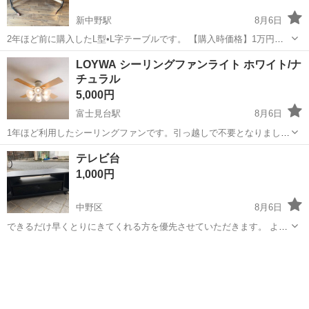
新中野駅
8月6日
2年ほど前に購入したL型•L字テーブルです。 【購入時価格】1万円ぐ
らい 【サイズ】縦：120cm、横：120cm、高さ：75cm （大体で
東京
中野区
新中野駅
テーブル
状態
LOYWA シーリングファンライト ホワイト/ナ
す）、天板幅45cm 【傷などの状態】とくに目立った傷はありませ
チュラル
ん。汚れは清掃して...
5,000円
富士見台駅
8月6日
1年ほど利用したシーリングファンです。引っ越しで不要となりまし
た。 ホワイトカラーとナチュラルカラーのリバーシブルとなります。
東京
中野区
富士見台駅
照明器具
テレビ台
動作確認済み。 https://www.low-ya.com/goods/FC03_G1019?...
1,000円
中野区
8月6日
できるだけ早くとりにきてくれる方を優先させていただきます。 よろ
しくおねがいします。
東京
中野区
オフィス用家具