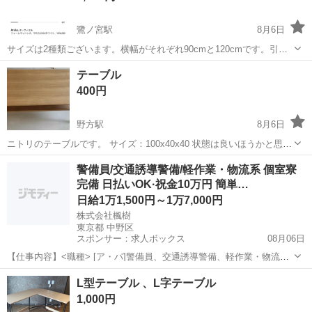
鷺ノ宮駅
8月6日
サイズは2種類ございます。横幅がそれぞれ90cmと120cmです。引っ
越しの過渡期用に購入したもので、状態は大変綺麗に保管されており
東京
中野区
鷺ノ宮駅
寝具
テーブル
ます。価格は横幅90cmが5500円、120cmが7500円となります。受け
400円
取りは鷺ノ宮駅周...
野方駅
8月6日
ニトリのテーブルです。 サイズ：100x40x40 状態は良いほうかと思い
ますが、中古品ですので ご理解頂ける方へお譲りします。 よろしくお
東京
中野区
野方駅
テーブル
ニトリ
警備員/交通誘導警備/軽作業・物流系 個室寮
願いします。
完備 日払いOK·祝金10万円 簡単…
日給1万1,500円～1万7,000円
株式会社楓樹
東京都 中野区
スポンサー：求人ボックス
08月06日
【仕事内容】<職種> [ア・パ]警備員、交通誘導警備、軽作業・物流そ
の他 <雇用形態> アルバイト・パート <給与> [ア・パ]日給11,500円～
アルバイト・パート
L型テーブル 、L字テーブル
17,000円 交通費:全額支給 現場は23区を中心に多数ございます! 交通費
1,000円
も支...