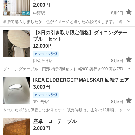
2,000円
中野駅
8月5日
新居で購入しましたが、色がイメージと違うためお譲りします。1週間
も使ってないです。 カーテンのみです。レースカーテンは付かないの
東京
中野区
中野駅
カーテン、ブラインド
カーテン
【8日の引き取り限定価格】ダイニングテー
でご注意ください
ブル セット
12,000円
オンライン決済
阿佐ケ谷駅
8月5日
ダイニングテーブル 円形 椅子2脚セット 幅900 奥行き900 高さ750
引っ越しのためお譲りします。 取りに来てくれる方
東京
中野区
阿佐ケ谷駅
テーブル
IKEA ELDBERGET/ MALSKAR 回転チェア
3,000円
オンライン決済
東中野駅
8月5日
きれいな状態で保管しております！ 販売時期は、去年の12月頃。 きれ
いな状態ですが、中古品のため、気にならない方のご購入をおすすめ
東京
中野区
東中野駅
椅子
座卓 ローテーブル
します。
2,000円