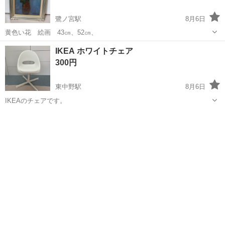
鷺ノ宮駅
8月6日
黄色い花 絵画 43㎝、52㎝、
東京
中野区
鷺ノ宮駅
インテリア雑貨/小物
IKEA ホワイトチェア
300円
東中野駅
8月6日
IKEAのチェアです。
東京
中野区
東中野駅
椅子