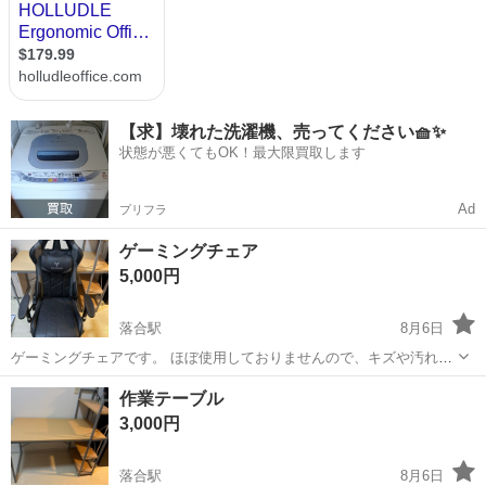
【求】壊れた洗濯機、売ってください🧺✨
状態が悪くてもOK！最大限買取します
Ad
プリフラ
ゲーミングチェア
5,000円
落合駅
8月6日
ゲーミングチェアです。 ほぼ使用しておりませんので、キズや汚れも
ありません。 引き取りにきていただける方を優先いたします。 よろし
東京
中野区
落合駅
椅子
作業テーブル
くお願いいたします！
3,000円
落合駅
8月6日