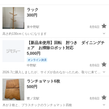
ラック
300円
東中野駅
8月6日
高さ約130cmくらいになります
東京
中野区
東中野駅
収納家具
ラック
【新品未使用】回転 肘つき ダイニングチ
ェア お掃除ロボット対応
5,000円
オンライン決済
中野駅
8月6日
2026.7に購入しましたが、サイズが合わなかったため、取りに来てい
ただける方にお譲りいたします。 組み立てただけの新品未使用です。
東京
中野区
中野駅
椅子
ダイニング
ランチョマット6枚
・定価：17,900円 ・幅53×奥行50×高さ72(座面高43) ・...
500円
鷺ノ宮駅
8月6日
木が２枚と、プラスチックのランチョマット四枚