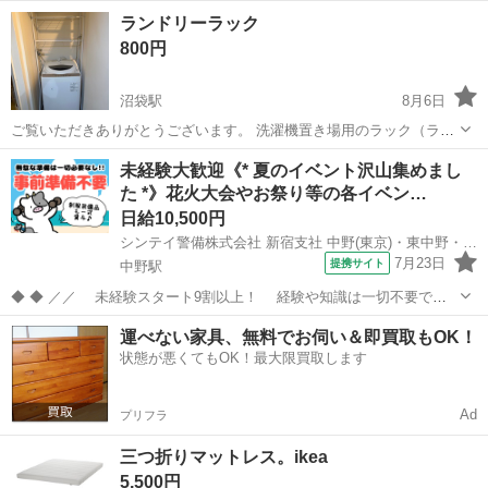
東京
中野区
鷺ノ宮駅
インテリア雑貨/小物
ランドリーラック
800円
沼袋駅
8月6日
ご覧いただきありがとうございます。 洗濯機置き場用のラック（ラン
ドリーラック）です。 5年程前に購入したものです。 解体済みのた
東京
中野区
沼袋駅
収納家具
未経験大歓迎《* 夏のイベント沢山集めまし
め、お車等での持ち帰りも容易です ■ サイズ（約） 幅：71 cm 奥行：
た *》花火大会やお祭り等の各イベン…
脚部分 45 ...
日給10,500円
シンテイ警備株式会社 新宿支社 中野(東京)・東中野・新井薬師前(18)エリア/A3203200140
7月23日
提携サイト
中野駅
◆ ◆ ／／ 未経験スタート9割以上！ 経験や知識は一切不要で始
めやすい♪ シフトの強制もないですし 自分のペースで働くことも
東京
中野区
中野駅
警備員
運べない家具、無料でお伺い＆即買取もOK！
できるので 続けやすい♪働きやすい♪ ＼＼ 『シフトが削られた…』
状態が悪くてもOK！最大限買取します
『思うように稼...
Ad
プリフラ
三つ折りマットレス。ikea
5,500円