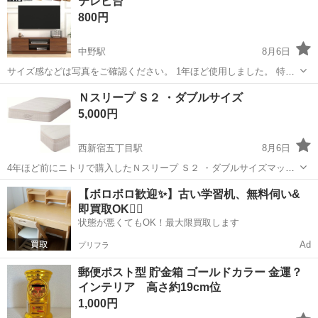
テレビ台
800円
中野駅
8月6日
サイズ感などは写真をご確認ください。 1年ほど使用しました。 特に
汚れ等なく綺麗な状態です。 階段3階で取りに来れる方のみ。 早く取
東京
中野区
中野駅
収納家具
Ｎスリープ Ｓ２ ・ダブルサイズ
りに来れる方を優先します。
5,000円
西新宿五丁目駅
8月6日
4年ほど前にニトリで購入したＮスリープ Ｓ２ ・ダブルサイズマット
レスです。 【購入時価格】4万円ぐらい 【サイズ】 巾140cm×奥行
東京
中野区
西新宿五丁目駅
ベッド
【ボロボロ歓迎✨】古い学習机、無料伺い&
197cm×高さ24cm（大体です） 【傷などの状態】使用感、コーヒーの
即買取OK🙆‍♀️
染みあります。 ...
状態が悪くてもOK！最大限買取します
Ad
プリフラ
郵便ポスト型 貯金箱 ゴールドカラー 金運？
インテリア 高さ約19cm位
1,000円