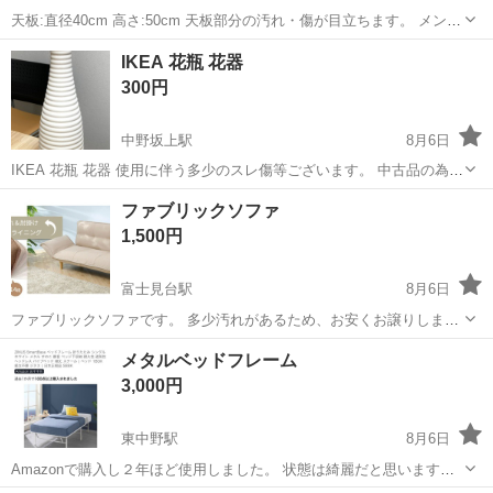
天板:直径40cm 高さ:50cm 天板部分の汚れ・傷が目立ちます。 メンテ
ナンスをすればまだまだ使えるかと思いますので、どなたか必要な方
東京
中野区
東中野駅
家具
IKEA 花瓶 花器
がいらっしゃいましたらご連絡願います。 日程調整の上指定場所(東中
300円
野駅と中野駅の中...
中野坂上駅
8月6日
IKEA 花瓶 花器 使用に伴う多少のスレ傷等ございます。 中古品の為、
状態についてはご理解の上ご購入をお願いします。 【サイズ】（約）
東京
中野区
中野坂上駅
インテリア雑貨/小物
花器
ファブリックソファ
高さ：37cm 口径：4.7cm（端〜端） 底径：11.5cm - 素材: 陶器...
1,500円
富士見台駅
8月6日
ファブリックソファです。 多少汚れがあるため、お安くお譲りしま
す。 自宅まで取りに来ていただける方限定でお願いいたします。 9月7
東京
中野区
富士見台駅
ソファ
譲り
メタルベッドフレーム
日から9月13日の間でお取引可能です。
3,000円
東中野駅
8月6日
Amazonで購入し２年ほど使用しました。 状態は綺麗だと思います。
引っ越しのために出品します。 8/12までに取りに来ていただける方を