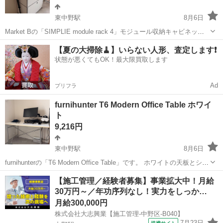
東中野駅
8月6日
Market Bの「SIMPLIE module rack 4」モジュール収納キャビネット
です。 ホワイトの収納部分とクロームカラーのフレームを組み合わせ
東京
中野区
東中野駅
収納家具
モジュール
【夏の大掃除🧹】いらない人形、査定します❗️
た、シンプルでモダンなデザインです。リビング、寝室、書斎などで
状態が悪くてもOK！最大限買取します
収納家具...
Ad
プリフラ
furnihunter T6 Modern Office Table ホワイ
ト
9,216円
東中野駅
8月6日
furnihunterの「T6 Modern Office Table」です。 ホワイトの天板とシル
バーカラーのフレームを組み合わせた、シンプルなオフィスデスクで
東京
中野区
東中野駅
オフィス用家具
Office
【施工管理／経験者募集】事業拡大中！月給
す。在宅勤務、勉強、パソコン作業などに適しています。 【型番】...
30万円～／年功序列なし！実力をしっか…
月給300,000円
株式会社大志興業【施工管理-中野区-B040】
7月23日