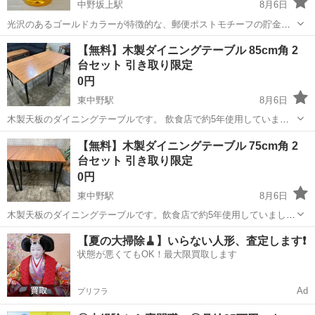
中野坂上駅
8月6日
光沢のあるゴールドカラーが特徴的な、郵便ポストモチーフの貯金箱
です。インテリアの面白いアクセントとしてお使いいただけるかと思
東京
中野区
中野坂上駅
インテリア雑貨/小物
【無料】木製ダイニングテーブル 85cm角 2
います。 高さ 約19センチぐらい 底の直径 約11.5センチぐ
台セット 引き取り限定
らい - 形状: 郵便ポ...
0円
東中野駅
8月6日
木製天板のダイニングテーブルです。 飲食店で約5年使用していまし
た。 無料でお譲りします。 まずは2台まとめて引き取っていただける
東京
中野区
東中野駅
テーブル
ダイニング
【無料】木製ダイニングテーブル 75cm角 2
方を優先します。 【内容】 ・ダイニングテーブル 2台 ・サイズはど
台セット 引き取り限定
ちらも...
0円
東中野駅
8月6日
木製天板のダイニングテーブルです。飲食店で約5年使用していまし
た。 無料でお譲りします。まずは2台まとめて引き取っていただける
東京
中野区
東中野駅
テーブル
ネジ
【夏の大掃除🧹】いらない人形、査定します❗️
方を優先します。 【内容】・ダイニングテーブル 2台・サイズはどち
状態が悪くてもOK！最大限買取します
らも同じです ...
Ad
プリフラ