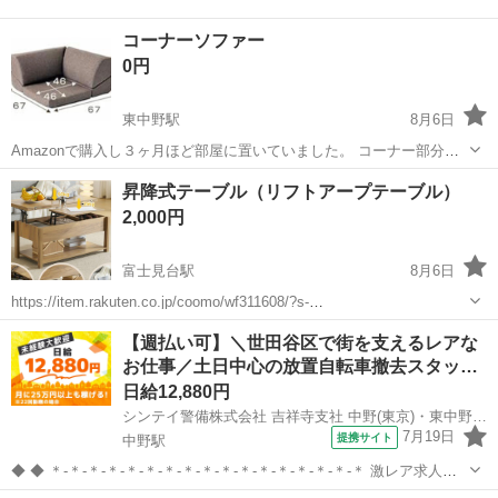
コーナーソファー
0円
東中野駅
8月6日
Amazonで購入し３ヶ月ほど部屋に置いていました。 コーナー部分は
使い勝手が悪いので、出品しました。 ご入用の方よろしくお願いしま
東京
中野区
東中野駅
ソファ
昇降式テーブル（リフトアープテーブル）
す。
2,000円
富士見台駅
8月6日
https://item.rakuten.co.jp/coomo/wf311608/?s-
id=bh_pc_item_list_image 今年4月に購入しました。 状態は良好で
東京
中野区
富士見台駅
テーブル
【週払い可】＼世田谷区で街を支えるレアな
す。 自宅まで取りに来ていただける方...
お仕事／土日中心の放置自転車撤去スタッ…
日給12,880円
シンテイ警備株式会社 吉祥寺支社 中野(東京)・東中野・中野坂上(23)エリア/A3203200118
7月19日
提携サイト
中野駅
◆ ◆ ＊-＊-＊-＊-＊-＊-＊-＊-＊-＊-＊-＊-＊-＊-＊-＊-＊ 激レア求人★
放置自転車の撤去作業員大募集！ 普通自動車を運転できる方優遇◎