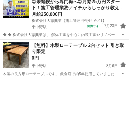
◎未経験から専門職へ◎月給25万円スター
ト！施工管理業務／イチからしっかり教え…
月給250,000円
株式会社大志興業【施工管理-中野区-A041】
7月23日
提携サイト
東中野駅
◆ ◆ 株式会社大志興業は、 解体工事を中心に内装工事やリノベーシ
ョン工事まで幅広く手掛ける総合建設企業です。 住宅・店舗・ビルな
東京
中野区
東中野駅
その他
【無料】木製ローテーブル 2台セット 引き取
ど多様な現場に対応し、解体から施工、廃棄物処理まで一貫して行っ
り限定
ています。 20代～40代の...
0円
東中野駅
8月6日
木製の長方形ローテーブルです。 飲食店で約5年使用していました。
無料でお譲りします。 まずは2台まとめて引き取っていただける方を
東京
中野区
東中野駅
テーブル
ロー
優先します。 【内容】 ・木製ローテーブル 2台 【サイズ】 約 幅...