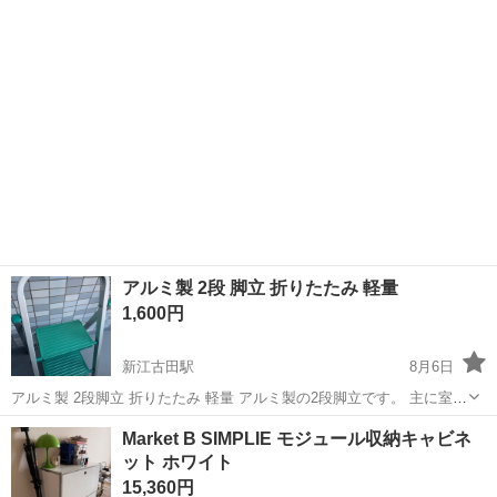
す。 お気軽にお声掛けください。
アルミ製 2段 脚立 折りたたみ 軽量
1,600円
新江古田駅
8月6日
アルミ製 2段脚立 折りたたみ 軽量 アルミ製の2段脚立です。 主に室内
で使用していました。 屋外で使用した際も、屋根のある場所でのみ使
東京
中野区
新江古田駅
その他
Market B SIMPLIE モジュール収納キャビネ
用しております。 使用に伴う細かな擦れや傷はありますが、ぐらつき
ット ホワイト
や大きな破損はなく...
15,360円