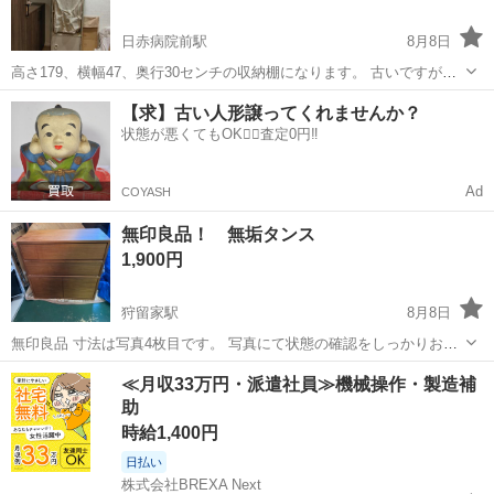
日赤病院前駅
8月8日
高さ179、横幅47、奥行30センチの収納棚になります。 古いですが、
まだしっかりしています。 元々オレンジ色だったので一度オフホワイ
広島
広島市
日赤病院前駅
収納家具
【求】古い人形譲ってくれませんか？
トのペンキで塗って、横にはレンガ柄のシートを貼っています。 早く
状態が悪くてもOK🙆‍♀️査定0円‼️
取りに来ていただける方と取...
Ad
COYASH
無印良品！ 無垢タンス
1,900円
狩留家駅
8月8日
無印良品 寸法は写真4枚目です。 写真にて状態の確認をしっかりお願
いします！ 配送は有料ですが、ご相談ください。 希望の方は配送場所
広島
広島市
狩留家駅
収納家具
≪月収33万円・派遣社員≫機械操作・製造補
によって料金が変わるので まずは住所を教えてください。 安佐北区便
助
利屋として 引越...
時給1,400円
日払い
株式会社BREXA Next