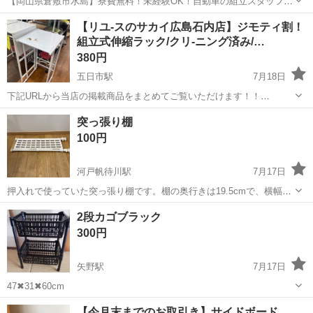
【岡山県倉敷市水島】寮費無料！未経験OK！自動車の組立スタッフ
《お仕事No.NS0089》 お仕事について 車の組立作業です。専用レール
岡山
倉敷市
水島駅
その他
【リユ-スのサカイ広島石内店】ジモティ割！
に乗って流れてくる車の骨組みに、車内外の各部品・ハンドル・足回
組立式伸縮ラック/クリ-ニング済み/…
り・ドア・シートなどの各...
380円
五日市駅
7月18日
下記URLから当店の掲載商品をまとめてご覧いただけます！！
https://jmty.jp/profiles/639922827fb74d2e84221f68/articles ...
広島
広島市
五日市駅
収納家具
サカイ
突っ張り棚
100円
河戸帆待川駅
7月17日
押入れで使っていた突っ張り棚です。棚の奥行きは19.5cmで、横幅は
最短62cmから最長94cmぐらいです。 引越しのため、どなたか使って
広島
広島市
河戸帆待川駅
収納家具
2段カゴブラック
いただければと思い、出品します。取りに来ていただける方にお譲り
300円
します。
矢野駅
7月17日
47✖31✖60cm
広島
広島市
矢野駅
収納家具
カゴ
【今月末までのお取引き】サイドボード