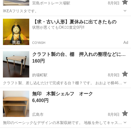
宮島ボートレース場駅
8月9日
IKEAフリスタです。
広島
廿日市市
宮島ボートレース場駅
収納家具
【求・古い人形】夏休みに出てきたもの
状態が悪くてもOK🙆‍♀️査定0円‼️
Ad
COYASH
クラフト製の台、棚 押入れの整理などに…
160円
的場町駅
8月9日
クラフト製、差し込むだけで完成する台？棚？です。 おおよそ横46✕
奥行37.5✕高さ44.5センチです。 中古品につき、ご理解の上、よろし
広島
広島市
的場町駅
収納家具
無印 木製シェルフ オーク
くお願いいたします。
6,400円
広島市
8月9日
無印のベーシックなデザインの木製収納です。 地板を外してキャスタ
ー付きの収納を入れることができます。 使わない地板は、背板側に収
広島
広島市
収納家具