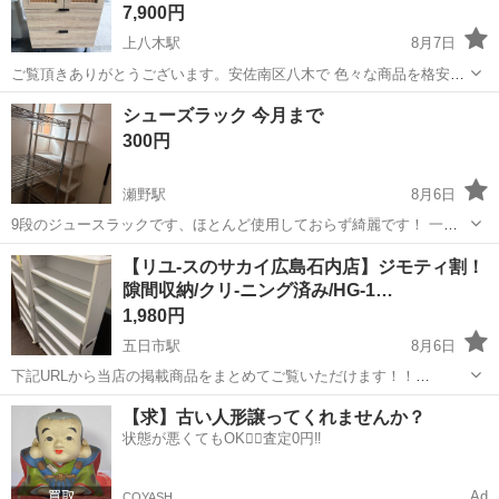
7,900円
上八木駅
8月7日
ご覧頂きありがとうございます。安佐南区八木で 色々な商品を格安販
売しております。 まとめてご購入して頂ければ、お値引きさせて頂き
広島
広島市
上八木駅
収納家具
シューズラック 今月まで
ます！ (3%から10%程度) 限界価格の商品もございますので場合によっ
300円
ては値引きが出来ない...
瀬野駅
8月6日
9段のジュースラックです、ほとんど使用しておらず綺麗です！ 一段
に二足くらい乗ります、分解できます。
広島
広島市
瀬野駅
収納家具
【リユ-スのサカイ広島石内店】ジモティ割！
隙間収納/クリ-ニング済み/HG-1…
1,980円
五日市駅
8月6日
下記URLから当店の掲載商品をまとめてご覧いただけます！！
https://jmty.jp/profiles/639922827fb74d2e84221f68/articles ...
広島
広島市
五日市駅
収納家具
サカイ
【求】古い人形譲ってくれませんか？
状態が悪くてもOK🙆‍♀️査定0円‼️
Ad
COYASH