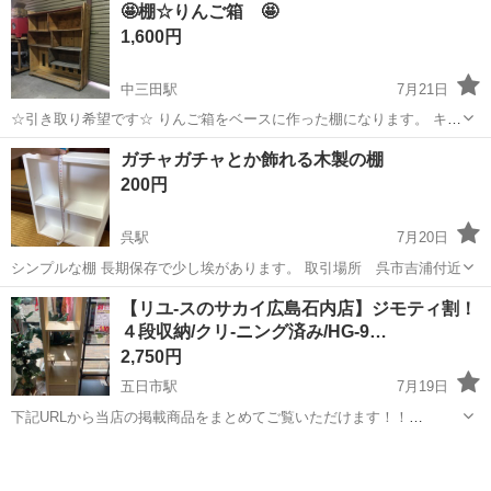
🤩棚☆りんご箱 🤩
粗めの削り跡あります。 照明付きなので飾り映えします 現地引き取り
1,600円
でお願いします。 で...
中三田駅
7月21日
☆引き取り希望です☆ りんご箱をベースに作った棚になります。 キャ
スター付いてます。 ガレージで使用しておりました。 撮影時、掃除し
広島
広島市
中三田駅
収納家具
りんご
ガチャガチャとか飾れる木製の棚
ておりませんが、現在は軽く掃除しております。 サイズ 高さ
200円
1345 横 1205 ...
呉駅
7月20日
シンプルな棚 長期保存で少し埃があります。 取引場所 呉市吉浦付近
広島
呉市
呉駅
収納家具
【リユ-スのサカイ広島石内店】ジモティ割！
４段収納/クリ-ニング済み/HG-9…
2,750円
五日市駅
7月19日
下記URLから当店の掲載商品をまとめてご覧いただけます！！
https://jmty.jp/profiles/639922827fb74d2e84221f68/articles ★ジモティ
広島
広島市
五日市駅
収納家具
サカイ
割★店頭ご購入の際に「ジモテ...