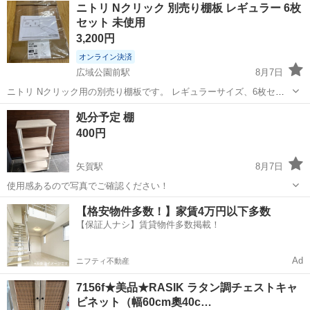
ニトリ Nクリック 別売り棚板 レギュラー 6枚
セット 未使用
3,200円
オンライン決済
広域公園前駅
8月7日
ニトリ Nクリック用の別売り棚板です。 レギュラーサイズ、6枚セッ
トです。 6枚とも未使用で、 ・5枚 → 未開封 ・1枚 → 開封済みです
広島
広島市
広域公園前駅
収納家具
処分予定 棚
が未使用 です。 サイズ：約 幅39.4×奥行28×高さ1.5cm Nクリ...
400円
矢賀駅
8月7日
使用感あるので写真でご確認ください！
広島
広島市
矢賀駅
収納家具
【格安物件多数！】家賃4万円以下多数
【保証人ナシ】賃貸物件多数掲載！
Ad
ニフティ不動産
7156f★美品★RASIK ラタン調チェストキャ
ビネット（幅60cm奧40c…