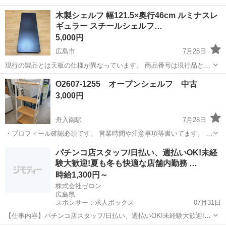
木製シェルフ 幅121.5×奥行46cm ルミナスレ
ギュラー スチールシェルフ…
5,000円
広島市
7月28日
現行の製品とは天板の仕様が異なっています。 商品番号は現行品と同
じですが、こちらは廃番品となります。 商品番号：SW1245-BR 定
広島
広島市
収納家具
木製
O2607-1255 オープンシェルフ 中古
価：10,480円（1枚） 5枚セット 落ち着いたダークブラウンです。 ...
3,000円
舟入南駅
7月28日
・プロフィール確認必須です。 営業時間や注意事項等書いてます。 ・
購入希望の方は取りに来られるご希望の日にちと時間を○日○時と明記
広島
広島市
舟入南駅
収納家具
オープンシェルフ
パチンコ店スタッフ/日払い、週払いOK!未経
してご連絡お願い致します。 ご覧頂きありがとうございます。 幅約
験大歓迎!夏も冬も快適な店舗内勤務 …
59cm 奥行約38cm...
時給1,300円～
株式会社ゼロン
広島県
スポンサー：求人ボックス
07月31日
【仕事内容】パチンコ店スタッフ/日払い、週払いOK!未経験大歓迎!夏
も冬も快適な店舗内勤務 職場見学も実施中 <給与> 時給1300円～ <勤