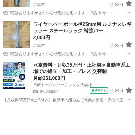
広島市
7月28日
使用感はありますがきれいな状態だと思います。 商品番号：
46cm(ADD-P2545) 定価：3,560円（4本） 4本セットです。 メタルラ
広島
広島市
収納家具
ポール
ワイヤーバー ポール径25mm用 ルミナスレギ
ック ワイヤーシェルフ ルミナス（Luminous） ...
ュラー スチールラック 補強パー…
2,000円
広島市
7月28日
使用感はありますがきれいな状態だと思います。 商品番号：
121.5cm(WBL120SL) 定価：2,180円（1本） 4本セットです。 メタル
広島
広島市
収納家具
ルミナス
≪寮無料・月収35万円・正社員≫自動車系工
ラック ワイヤーシェルフ ルミナス（Luminous...
場での組立・加工・プレス 交替制
月給261,000円
日研トータルソーシング株式会社
7月24日
提携サイト
岡山県 水島駅
【月収例35万円×土日休み】自動車の組み立て作業／安定・安心の正社
員 自動車の組立作業 各生産ラインには最新鋭のロボットが導入されて
岡山
倉敷市
水島駅
その他
います。 専用レールに乗って流れてくる車の骨組みに、社内外の各部
品・ハンドル・足回り・ドア...