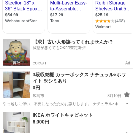
【求】古い人形譲ってくれませんか？
状態が悪くてもOK🙆‍♀️査定0円‼️
Ad
COYASH
3段収納棚 カラーボックス ナチュラル×ホワ
イト ※シミあり
0円
広島市
8月10日
引っ越しに伴い、不要になったためお譲りします。 ナチュラル×ホワ
イトのシンプルな3段収納棚です。 本や小物、日用品などの収納に使
広島
広島市
収納家具
IKEA ホワイトキャビネット
いやすいサイズです。 高さ約55cm 奥行き約30cm 横幅約25cm 使用に
6,000円
伴う多少の傷・...