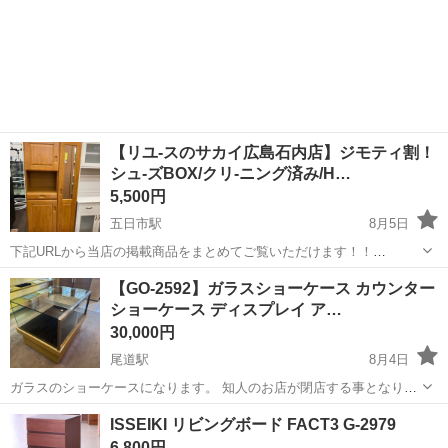
【リユ-スのサカイ広島石内店】ジモティ割！
シュ-ズBOX/クリ-ニング済み/H…
5,500円
五日市駅
8月5日
下記URLから当店の掲載商品をまとめてご覧いただけます！！
https://jmty.jp/profiles/639922827fb74d2e84221f68/articles ...
広島
広島市
五日市駅
収納家具
サカイ
【GO-2592】ガラスショーケース カウンター
ショーケース ディスプレイ ア…
30,000円
尾道駅
8月4日
ガラスのショーケースになります。 知人のお店が閉店する事となり、
不要な物を譲り受けたので出品します。 一部角に木の表面の剥がれが
広島
尾道市
尾道駅
収納家具
ISSEIKI リビングボード FACT3 G-2979
ありますが、概ね綺麗な状態です。 アパレル店でディスプレイ用に使
6,800円
われていたものです。 下の棚...