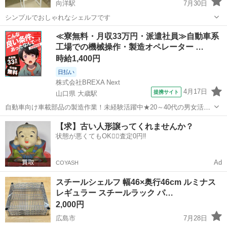
向洋駅
7月30日
シンプルでおしゃれなシェルフです
広島
広島市
向洋駅
収納家具
ラック
≪寮無料・月収33万円・派遣社員≫自動車系
工場での機械操作・製造オペレーター …
時給1,400円
日払い
株式会社BREXA Next
4月17日
提携サイト
山口県 大歳駅
自動車向け車載部品の製造作業！未経験活躍中★20～40代の男女活躍
中！友達同士での応募OK！備品付きワンルーム寮費無料！赴任旅費会
山口
山口市
大歳駅
その他
【求】古い人形譲ってくれませんか？
社負担！生活支援物資事前対応可◎格安食堂利用可！年間休日135日
状態が悪くてもOK🙆‍♀️査定0円‼️
♪《山口県山口市》 人気の工...
Ad
COYASH
スチールシェルフ 幅46×奥行46cm ルミナス
レギュラー スチールラック パ…
2,000円
広島市
7月28日