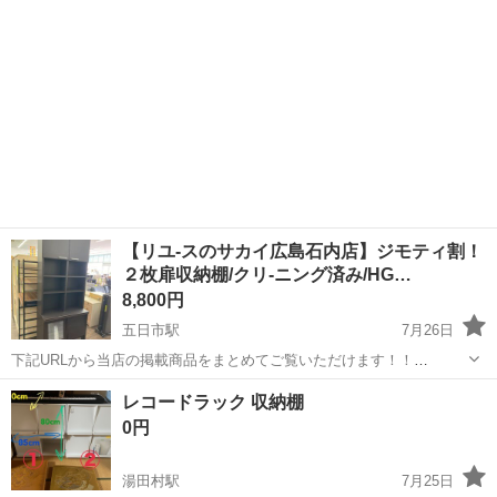
【リユ-スのサカイ広島石内店】ジモティ割！
２枚扉収納棚/クリ-ニング済み/HG…
8,800円
五日市駅
7月26日
下記URLから当店の掲載商品をまとめてご覧いただけます！！
https://jmty.jp/profiles/639922827fb74d2e84221f68/articles ...
広島
広島市
五日市駅
収納家具
サカイ
レコードラック 収納棚
0円
湯田村駅
7月25日