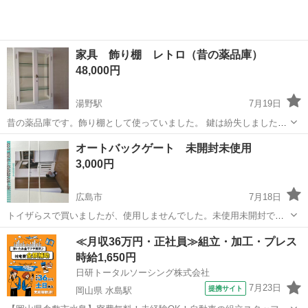
家具 飾り棚 レトロ（昔の薬品庫）
48,000円
湯野駅
7月19日
昔の薬品庫です。飾り棚として使っていました。 鍵は紛失しました。
高さ 約160cm 横幅 約64cm 奥行 約34cm です。 他のサイトにも
広島
福山市
湯野駅
収納家具
飾り棚
オートバックゲート 未開封未使用
出品していますので、そちらで先に売れましたら、すみません。m(_
3,000円
_)...
広島市
7月18日
トイザらスで買いましたが、使用しませんでした。未使用未開封で
す。 69から94.５センチまでに使えるみたいです。 使用に関してのク
広島
広島市
収納家具
オートバックゲート
≪月収36万円・正社員≫組立・加工・プレス
レームはお受けできません。 必要な方おられたら、ぜひ。
時給1,650円
日研トータルソーシング株式会社
7月23日
提携サイト
岡山県 水島駅