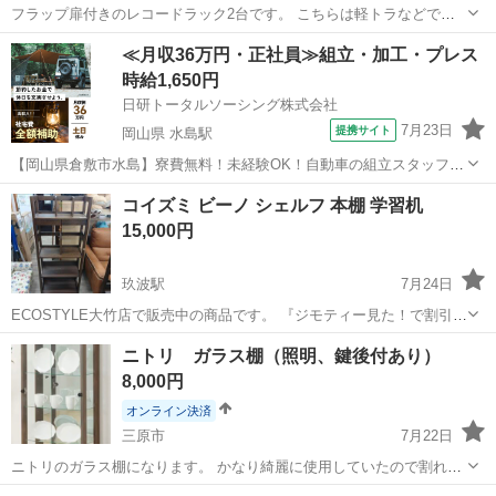
フラップ扉付きのレコードラック2台です。 こちらは軽トラなどで現
地まで取りに来てくださる方限定で募集いたします。 色は白で、レコ
広島
福山市
湯田村駅
収納家具
≪月収36万円・正社員≫組立・加工・プレス
ードを収納したり、レコードを飾ったりすることができます。 去年ま
時給1,650円
で使っていましたが、引越しで使わ...
日研トータルソーシング株式会社
7月23日
提携サイト
岡山県 水島駅
【岡山県倉敷市水島】寮費無料！未経験OK！自動車の組立スタッフ
《お仕事No.NS0089》 お仕事について 車の組立作業です。専用レール
岡山
倉敷市
水島駅
その他
コイズミ ビーノ シェルフ 本棚 学習机
に乗って流れてくる車の骨組みに、車内外の各部品・ハンドル・足回
15,000円
り・ドア・シートなどの各...
玖波駅
7月24日
ECOSTYLE大竹店で販売中の商品です。 『ジモティー見た！で割引価
格！！』 ■商品情報 商品名：【木製シェルフ 本棚】 メーカー：【コ
広島
大竹市
玖波駅
収納家具
ニトリ ガラス棚（照明、鍵後付あり）
イズミ】 型番：【型番】 年式：【年式】 サイズ：
8,000円
【W60×D28.4×H141.9...
オンライン決済
三原市
7月22日
ニトリのガラス棚になります。 かなり綺麗に使用していたので割れ、
ひどい傷等は見受けられません。 鍵を後付するのに加工しているので
広島
三原市
収納家具
ニトリ