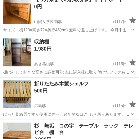
0円
山陽女学園前駅
7月17日
サイズ 横120×高さ72×奥行45(cm) 無料で差し上げます。 今月末ま
で、できるだけ早くとりにきてくれる方を優先させていただきます。
広島
広島市
山陽女学園前駅
収納家具
収納棚
よろしくお願いします。
1,980円
あき亀山駅
7月16日
棚は外して好きな高さに調整可能 左に購入後に取り付けたフックあり
取引場所 マックスバリュー 可部西店 高さ 90センチ 奥行 29セ
広島
広島市
あき亀山駅
収納家具
折りたたみ木製シェルフ
ンチ 幅 29センチ
500円
広島駅
7月15日
ぱっと見綺麗ですが使用に伴う、経年的なほこりが 所々あります。屋
外でのキャンプ用にもいいかもしれないです🏕️室内で使用しておりま
広島
広島市
広島駅
収納家具
杉 無垢 コの字 テーブル ラック テレ
した。 9月中旬を目処に処分します。
ビ台 棚 台