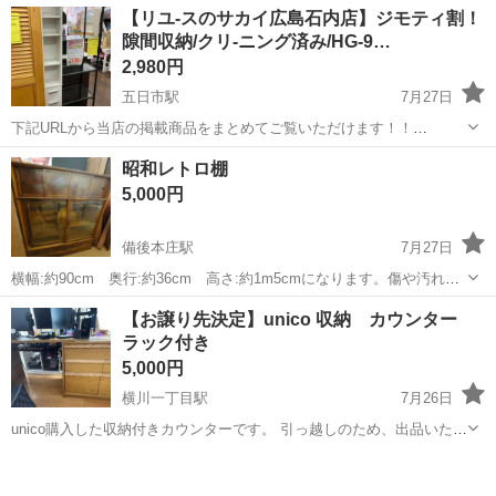
アルバイト・パート
【リユ-スのサカイ広島石内店】ジモティ割！
務地> 広島県 福山市 <最寄駅>福山駅 エンタメ×接客=新しい働き方、
隙間収納/クリ-ニング済み/HG-9…
ここにあります/...
2,980円
五日市駅
7月27日
下記URLから当店の掲載商品をまとめてご覧いただけます！！
https://jmty.jp/profiles/639922827fb74d2e84221f68/articles ★ジモティ
広島
広島市
五日市駅
収納家具
昭和レトロ棚
割★店頭ご購入の際に「ジモテ...
5,000円
備後本庄駅
7月27日
横幅:約90cm 奥行:約36cm 高さ:約1m5cmになります。傷や汚れは
あります。下部分はガラス扉になってます。取りに来てくれる方よろ
広島
福山市
備後本庄駅
収納家具
レトロ
【お譲り先決定】unico 収納 カウンター
しくお願いします。
ラック付き
5,000円
横川一丁目駅
7月26日
unico購入した収納付きカウンターです。 引っ越しのため、出品いたし
ます。 【商品説明】 引き出し収納、マガジンラック付きです。 カウ
広島
広島市
横川一丁目駅
収納家具
カウンター
ンター長さは伸縮可能です。 【商品の状態】 傷：使用感はございます
(小傷やスレ) ガ...