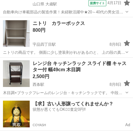
4月17日
提携サイト
山口県 大歳駅
自動車向け車載部品の製造作業！未経験活躍中★20～40代の男女活躍
中！友達同士での応募OK！備品付きワンルーム寮費無料！赴任旅費会
山口
山口市
大歳駅
その他
ニトリ カラーボックス
社負担！生活支援物資事前対応可◎格安食堂利用可！年間休日135日
800円
♪《山口県山口市》 人気の工...
宇品四丁目駅
8月8日
ニトリの商品です。 側面に少し塗装剥がれがあるのと、 上の段の真ん
中が少し歪んでいます。 玄関前まで取りに来ていただける方お願いし
広島
広島市
宇品四丁目駅
収納家具
レンジ台 キッチンラック スライド棚 キャス
ます。 7/18.19.24.25.26引渡し限定です。
ター付 幅49cm 木目調
2,500円
西条駅
8月8日
木目調×ブラックフレームのレンジ台・キッチンラックです。 中段は
手前に引き出せるスライド棚になっており、炊飯器や電気ケトルなど
広島
東広島市
西条駅
収納家具
キャスター
【求】古い人形譲ってくれませんか？
の収納にも便利です。 キャスター付きなので移動も簡単です。 【サイ
状態が悪くてもOK🙆‍♀️査定0円‼️
ズ】 ・幅：約49cm ・奥...
Ad
COYASH