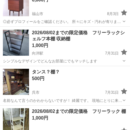
福山市
8月3日
◎必ずプロフィールをご確認ください。 所々にキズ・汚れが有りま
す。 棚板が1枚欠品しております。 サイズ 幅：43cm 高：85cm 奥：
広島
福山市
収納家具
2026/08/02までの限定価格 フリーラックシ
37cm 参考市場価格：\19,990円(税込) ...
ェルフ本棚 収納棚
1,000円
向洋駅
7月31日
シンプルなデザインでどんなお部屋にでもマッチします
広島
広島市
向洋駅
収納家具
タンス？棚？
500円
呉市
7月31日
名前なんて言うのかわからないですが！ 綺麗です。 現地にとりに来れ
る方のみお願いします。
広島
呉市
収納家具
2026/08/02までの限定価格 フリーラック 棚
1,000円