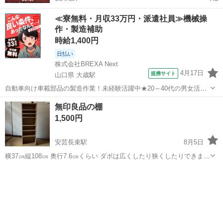
≪寮無料・月収33万円・派遣社員≫機械操
作・製造補助
時給1,400円
日払い
株式会社BREXA Next
4月17日
提携サイト
山口県 大歳駅
自動車向け車載部品の製造作業！未経験活躍中★20～40代の男女活躍
中！友達同士での応募OK！備品付きワンルーム寮費無料！赴任旅費会
山口
山口市
大歳駅
その他
無印良品の棚
社負担！生活支援物資事前対応可◎格安食堂利用可！年間休日135日
1,500円
♪《山口県山口市》 人気の工...
安芸長束駅
8月5日
横37㎝縦108㎝ 奥行7.6㎝くらい ダボは広くしたり狭くしたりできます
無印良品で2年前くらいに4千円以上で購入し使っていましたが使わな
広島
広島市
安芸長束駅
収納家具
くなったので出品します 中古ですので使用に伴うキズなどはあります
山本小学校近くま...