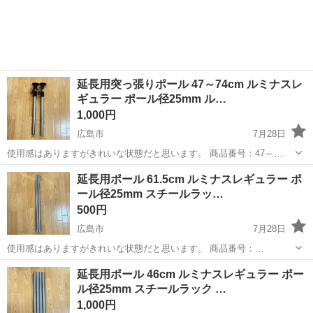
延長用突っ張りポール 47～74cm ルミナスレ
ギュラー ポール径25mm ル…
1,000円
広島市
7月28日
使用感はありますがきれいな状態だと思います。 商品番号：47～
74cm(ADD-P25J45) 定価：2,980円（2本） 2本セットです。 メタルラ
広島
広島市
収納家具
ポール
延長用ポール 61.5cm ルミナスレギュラー ポ
ック ワイヤーシェルフ ルミナス（Lumino...
ール径25mm スチールラッ…
500円
広島市
7月28日
使用感はありますがきれいな状態だと思います。 商品番号：
61.5cm(ADD-P2560) 定価：1,880円（2本） 2本セットです。 メタルラ
広島
広島市
収納家具
ポール
延長用ポール 46cm ルミナスレギュラー ポー
ック ワイヤーシェルフ ルミナス（Luminous...
ル径25mm スチールラック …
1,000円