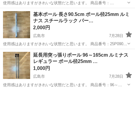
使用感はありますがきれいな状態だと思います。 商品番号：
SR4545SL 定価：3,980円（1枚） 3枚セットです。 メタルラック ワイ
広島
広島市
収納家具
ポール
基本ポール 長さ90.5cm ポール径25mm ルミ
ヤーシェルフ ルミナス（Luminous） ドウシシャ
ナス スチールラック パー…
2,000円
広島市
7月28日
使用感はありますがきれいな状態だと思います。 商品番号：25P090
定価：9,520円（4本） 4本セットです。 メタルラック ワイヤーシェル
広島
広島市
収納家具
ポール
延長用突っ張りポール 96～165cm ルミナス
フ ルミナス（Luminous） ドウシシャ
レギュラー ポール径25mm …
1,000円
広島市
7月28日
使用感はありますがきれいな状態だと思います。 商品番号：96～
165cm(ADD-P25J90) 定価：3,480円（2本） 2本セットです。 メタル
広島
広島市
収納家具
ポール
ラック ワイヤーシェルフ ルミナス（Lumin...