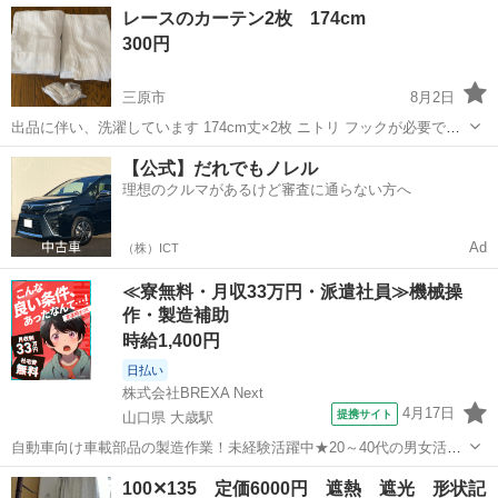
広島
三原市
カーテン、ブラインド
黄色
レースのカーテン2枚 174cm
300円
三原市
8月2日
出品に伴い、洗濯しています 174cm丈×2枚 ニトリ フックが必要でし
たら13個おつけします
広島
三原市
カーテン、ブラインド
【公式】だれでもノレル
理想のクルマがあるけど審査に通らない方へ
Ad
（株）ICT
≪寮無料・月収33万円・派遣社員≫機械操
作・製造補助
時給1,400円
日払い
株式会社BREXA Next
4月17日
提携サイト
山口県 大歳駅
自動車向け車載部品の製造作業！未経験活躍中★20～40代の男女活躍
中！友達同士での応募OK！備品付きワンルーム寮費無料！赴任旅費会
山口
山口市
大歳駅
その他
100✕135 定価6000円 遮熱 遮光 形状記
社負担！生活支援物資事前対応可◎格安食堂利用可！年間休日135日