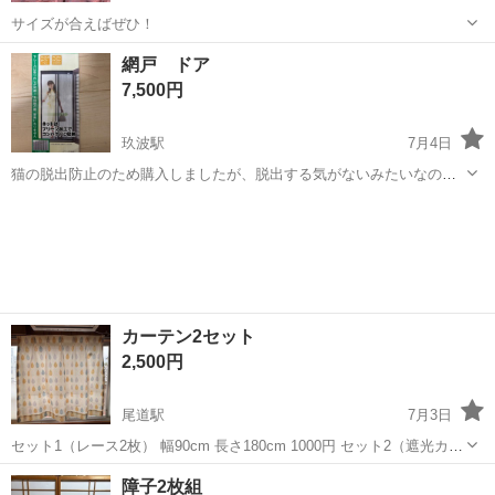
サイズが合えばぜひ！
広島
廿日市市
宮内串戸駅
カーテン、ブラインド
網戸 ドア
カーテン
7,500円
玖波駅
7月4日
猫の脱出防止のため購入しましたが、脱出する気がないみたいなの
で、使用することがなくなりました。 ただ、問題なのが、商品が入っ
広島
大竹市
玖波駅
カーテン、ブラインド
網戸
ている段ボールはやられてしまいましたが、商品は無事です。 どなた
か必要な方がいらっしゃいましたら、お...
カーテン2セット
2,500円
尾道駅
7月3日
セット1（レース2枚） 幅90cm 長さ180cm 1000円 セット2（遮光カー
テン水滴柄2枚） 幅105cm 長さ110cm 1500円 2年前購入して1ヶ月ほ
広島
尾道市
尾道駅
カーテン、ブラインド
障子2枚組
ど使用しましたが、インテリアに合わないためずっと放置して...