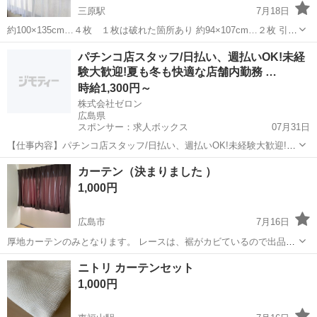
三原駅
7月18日
約100×135cm…４枚 １枚は破れた箇所あり 約94×107cm…２枚 引っ
越しで不要になったため
広島
三原市
三原駅
カーテン、ブラインド
カーテン
パチンコ店スタッフ/日払い、週払いOK!未経
験大歓迎!夏も冬も快適な店舗内勤務 …
時給1,300円～
株式会社ゼロン
広島県
スポンサー：求人ボックス
07月31日
【仕事内容】パチンコ店スタッフ/日払い、週払いOK!未経験大歓迎!夏
も冬も快適な店舗内勤務 職場見学も実施中 <給与> 時給1300円～ <勤
アルバイト・パート
カーテン（決まりました ）
務地> 広島県 福山市 <最寄駅>福山駅 エンタメ×接客=新しい働き方、
1,000円
ここにあります/...
広島市
7月16日
厚地カーテンのみとなります。 レースは、裾がカビているので出品し
ません。 長さ、、135センチ 色、、焦茶
広島
広島市
カーテン、ブラインド
カーテン
ニトリ カーテンセット
1,000円