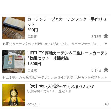
カーテンテープとカーテンフック 手作りセ
ット
300円
広島駅
8月8日
必要なカーテンを作った後の余ったものです。 カーテンテープは
340cm強あり、一間分のカーテンを余裕を持って作れる長さです。 付
広島
広島市
広島駅
カーテン、ブラインド
LIFELEX 厚地カーテン＆二重レースカーテン
属していたフックはあと7個しかありませんので、買い足してお使いい
2枚組セット 未開封品
ただく必要があります。 ...
1,500円
江波駅
8月7日
省エネ効果のある厚地カーテンと、通気性と遮像・UVカット機能を備
えた二重レースカーテンのセットです。 - ブランド: LIFELEX - 厚地カ
広島
広島市
江波駅
カーテン、ブラインド
【求】古い人形譲ってくれませんか？
ーテンサイズ: 巾100cm×丈135cm - レースカーテンサイズ: 巾10...
状態が悪くてもOK🙆‍♀️査定0円‼️
Ad
COYASH