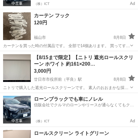
Ad
（株）ICT
カーテン フック
120円
福山市
8月8日
カーテンを買った時の付属品です。 全部で14個あります。 買ってすぐ
外して使っておりません。
広島
福山市
カーテン、ブラインド
【8/15まで限定】【ニトリ 遮光ロールスクリ
ーン ホワイト 約161×200…
3,000円
廿日市市役所前（平良）駅
8月8日
ニトリで購入した遮光ロールスクリーンです。 素人のおおまかな採寸
です。 ・カラー：ホワイト ・遮光タイプ ・スクリーン幅：約161cm
広島
廿日市市
廿日市市役所前（平良）駅
ローンブラックでも車にノレル
・丈：約200cm ・日焼けなし ・チェーンの傷みなし ・プロジェクタ
信販会社でクルマのローンやリースが通らなくてもクル
カーテン、ブラインド
ーのスクリーン代...
マをご利用いただけるサービスがあります！
Ad
（株）ICT
ロールスクリーン ライトグリーン