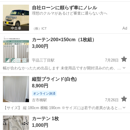
中！友達同士での応募OK！備品付きワンルーム寮費無料！赴任旅費会
山口
山口市
大歳駅
その他
自社ローンに頼らず車にノレル
社負担！生活支援物資事前対応可◎格安食堂利用可！年間休日135日
理想のクルマがあるけど審査に通らない方へ
♪《山口県山口市》 人気の工...
Ad
（株）ICT
カーテン200×150cm（1枚組）
3,000円
宇品三丁目駅
7月28日
幅が合わなかったため出品します 未使用品ですが開封済みのため、理
解ある方のみお取引お願いいたします
広島
広島市
宇品三丁目駅
カーテン、ブラインド
縦型ブラインド(白色)
8,900円
オンライン決済
古市橋駅
7月26日
【サイズ】 縦:180cm 横幅:190cm ※サイズには若干の差異があると思
います。 ※写真は引っ越し時のものです。 【使用期間】 半年 35,000
広島
広島市
古市橋駅
カーテン、ブラインド
カーテン 1枚
円で購入しました。 オーダーメイドしたブラインドでしたが、急遽転
1,000円
勤の...