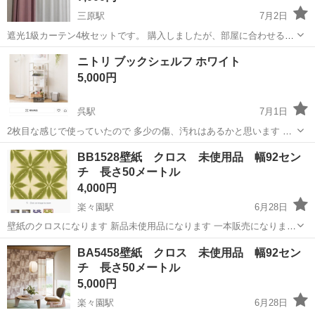
三原駅
7月2日
遮光1級カーテン4枚セットです。 購入しましたが、部屋に合わせると
イメージしていた色味と少し違ったため出品します。 約2週間使用し
広島
三原市
三原駅
カーテン、ブラインド
ニトリ ブックシェルフ ホワイト
ましたが、目立つ汚れやほつれはなく、状態は良好です。 【セット内
5,000円
容】 ・ピ...
呉駅
7月1日
2枚目な感じで使っていたので 多少の傷、汚れはあるかと思います 新
しいものに買い替えたいため 少しでも安く手に入れたい方いらっしゃ
広島
呉市
呉駅
カーテン、ブラインド
BB1528壁紙 クロス 未使用品 幅92セン
いましたら🙌 大きいものなので車がいいと思います 広島市内でしたら
チ 長さ50メートル
都合合いましたらお持ちす...
4,000円
楽々園駅
6月28日
壁紙のクロスになります 新品未使用品になります 一本販売になります
メーター330円から450円 17500円から22500円するものと思います 余
広島
広島市
楽々園駅
カーテン、ブラインド
壁紙
BA5458壁紙 クロス 未使用品 幅92セン
ったので安く出品します
チ 長さ50メートル
5,000円
楽々園駅
6月28日