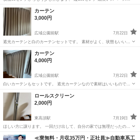
取付ていました。 押入れ、玄関、廊下、掃き出し、手洗い場、トイ
広島
広島市
江波駅
カーテン、ブラインド
カーテン
レ、倉庫など、御利用頂けますと幸いです。 カーテンとカーテンレー
カーテンレール
3,000円
ル 写真より綺麗なライトグ...
広域公園前駅
7月22日
遮光カーテンと白のカーテンセットです。 素材がよく、状態もいいで
す。
広島
広島市
広域公園前駅
カーテン、ブラインド
カーテン
カーテン
4,000円
広域公園前駅
7月22日
白いカーテンもセットです。 遮光カーテンなので素材はいいもので
す。 商品状態はきれいです！
広島
広島市
広域公園前駅
カーテン、ブラインド
ロールスクリーン
2,000円
東高須駅
7月19日
ほしい方に譲ります。 一回だけ出して、自分の家では無理だったの
で、ほしい方にあげます。未使用に近いです。 取りに来てくれる方限
広島
広島市
東高須駅
カーテン、ブラインド
≪寮無料・月収35万円・正社員≫自動車系工
定です。 長さは225、幅は132です。