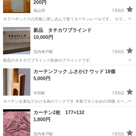
200円
福山市
7月6日
カラーボックスの天板に差し込んで使うカーテンレールです。 カラー
ボックス用目隠しレールにカフェカーテンを縫い付けています。 画像
広島
福山市
カーテン、ブラインド
グリーン
新品 タチカワブラインド
では分かりにくいですがカーテンの色味が若干違います。 画像4左が
10,000円
グリーン×生成り、右側グリーン...
宮内串戸駅
7月6日
新品のタチカワブラインド防炎のブラインドです。
広島
廿日市市
宮内串戸駅
カーテン、ブラインド
カーテンフック ふさかけ ウッド 18個
5,000円
牛田駅
7月5日
カーテンを束ねてかける為のフックです 木製でネジ止めの18個 カーテ
ン用として使うのはもちろん、壁や柱、タンスなどの家具等に取付け
広島
広島市
牛田駅
カーテン、ブラインド
カーテン2枚 177×132
てキャップなどの帽子🧢、ショルダーバッグやサコッシュ、リュック
1,800円
等のバッグ👜 ネックレス等...
宮内串戸駅
7月5日