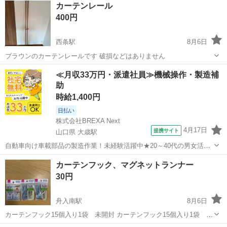
カーテンレール
400円
西条駅
8月6日
ブラウンのカーテンレールです 破損などはありません
広島
東広島市
西条駅
カーテン、ブラインド
≪月収33万円・派遣社員≫機械操作・製造補
助
時給1,400円
日払い
株式会社BREXA Next
4月17日
提携サイト
山口県 大歳駅
自動車向け車載部品の製造作業！未経験活躍中★20～40代の男女活躍
中！友達同士での応募OK！備品付きワンルーム寮費無料！赴任旅費会
山口
山口市
大歳駅
その他
カーテンフック、マグネットランナー
社負担！生活支援物資事前対応可◎格安食堂利用可！年間休日135日
30円
♪《山口県山口市》 人気の工...
舟入南駅
8月6日
カーテンフック15個入り1袋 未開封 カーテンフック15個入り1袋 開
封済、未使用 マグネットランナー カーテンレール用 2個入り1袋 自