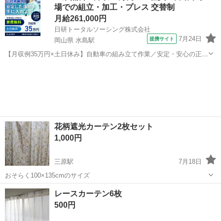
場での組立・加工・プレス 交替制
月給261,000円
日研トータルソーシング株式会社
7月24日
提携サイト
岡山県 水島駅
【月収例35万円×土日休み】自動車の組み立て作業／安定・安心の正社
員 自動車の組立作業 各生産ラインには最新鋭のロボットが導入されて
岡山
倉敷市
水島駅
その他
います。 専用レールに乗って流れてくる車の骨組みに、社内外の各部
品・ハンドル・足回り・ドア...
花柄遮光カーテン2枚セット
1,000円
三原駅
7月18日
おそらく100×135cmのサイズ
広島
三原市
三原駅
カーテン、ブラインド
花柄
レースカーテン6枚
500円