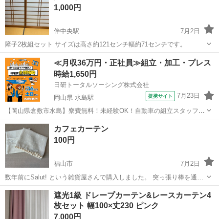
1,000円
伴中央駅
7月2日
障子2枚組セット サイズは高さ約121センチ幅約71センチです。
広島
広島市
伴中央駅
カーテン、ブラインド
障子
≪月収36万円・正社員≫組立・加工・プレス
時給1,650円
日研トータルソーシング株式会社
7月23日
提携サイト
岡山県 水島駅
【岡山県倉敷市水島】寮費無料！未経験OK！自動車の組立スタッフ
《お仕事No.NS0089》 お仕事について 車の組立作業です。専用レール
岡山
倉敷市
水島駅
その他
カフェカーテン
に乗って流れてくる車の骨組みに、車内外の各部品・ハンドル・足回
100円
り・ドア・シートなどの各...
福山市
7月2日
数年前にSalut! という雑貨屋さんで購入しました。 突っ張り棒を通し
て使用するカーテンです。 洗って軽くアイロンをかけていますが、少
広島
福山市
カーテン、ブラインド
遮光1級 ドレープカーテン&レースカーテン4
しシワ・汚れが残っています。 100cm×45cm 気にならない方にお譲り
枚セット 幅100×丈230 ピンク
します🙇‍♀️
7,000円