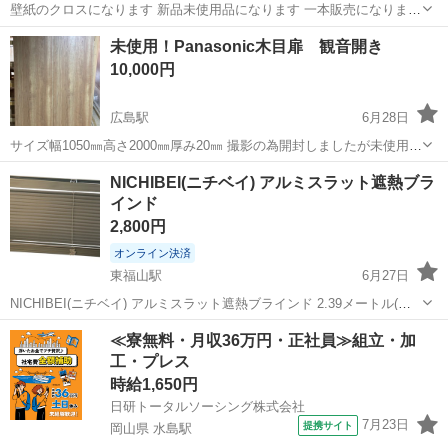
壁紙のクロスになります 新品未使用品になります 一本販売になります
メーター330円から450円 17500円から22500円するものと思います 余
広島
広島市
楽々園駅
カーテン、ブラインド
壁紙
未使用！Panasonic木目扉 観音開き
ったので安く出品します
10,000円
広島駅
6月28日
サイズ幅1050㎜高さ2000㎜厚み20㎜ 撮影の為開封しましたが未使用品
です。 蝶番、取手は別売になります。
広島
広島市
広島駅
カーテン、ブラインド
Panasonic
NICHIBEI(ニチベイ) アルミスラット遮熱ブラ
インド
2,800円
オンライン決済
東福山駅
6月27日
NICHIBEI(ニチベイ) アルミスラット遮熱ブラインド 2.39メートル(幅)
付属品は画像のみとなります。 比較的きれいな商品ですが、ブライン
広島
福山市
東福山駅
カーテン、ブラインド
≪寮無料・月収36万円・正社員≫組立・加
ドに一部折れがあります。 キズ、汚れなど多少あると...
工・プレス
ブラインド
時給1,650円
日研トータルソーシング株式会社
7月23日
提携サイト
岡山県 水島駅