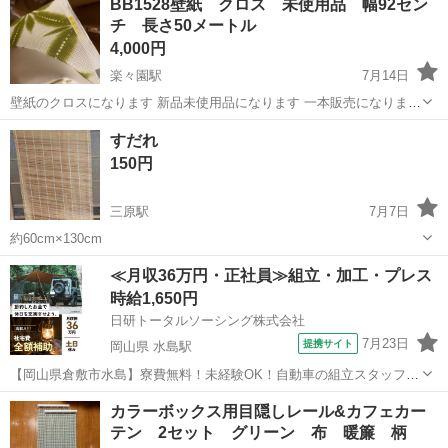
BB1528壁紙 クロス 未使用品 幅92セン
チ 長さ50メートル
4,000円
楽々園駅
7月14日
壁紙のクロスになります 新品未使用品になります 一本販売になります
メーター330円から450円 17500円から22500円するものと思います 余
広島
広島市
楽々園駅
カーテン、ブラインド
壁紙
すだれ
ったので安く出品します
150円
三原駅
7月7日
約60cm×130cm
広島
三原市
三原駅
カーテン、ブラインド
すだれ
≪月収36万円・正社員≫組立・加工・プレス
時給1,650円
日研トータルソーシング株式会社
7月23日
提携サイト
岡山県 水島駅
【岡山県倉敷市水島】寮費無料！未経験OK！自動車の組立スタッフ
《お仕事No.NS0089》 お仕事について 車の組立作業です。専用レール
岡山
倉敷市
水島駅
その他
カラーボックス用目隠しレール&カフェカー
に乗って流れてくる車の骨組みに、車内外の各部品・ハンドル・足回
テン 2セット グリーン 布 暖簾 柄
り・ドア・シートなどの各...