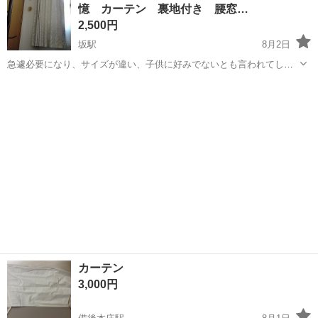
憶 カーテン 裏地付き 腰窓…
♪《山口県山口市》 人気の工...
2,500円
坂駅
8月2日
急遽必要になり、サイズが違い、子供に好みでないとも言われてしま
いました。ベージュ、可愛いいと思いませんか？💦 袋から出しました
広島
安芸郡
坂駅
カーテン、ブラインド
が、お渡し時に袋お付け致します。 定価6000円程 坂町役場までこれ
る日時複数お知らせください...
カーテン
3,000円