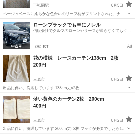
下祇園駅
8月5日
ベージュベースに柔らかな色合いのリーフ柄がプリントされた、ナチ
ュラルな雰囲気のロールスクリーンです。2,3年使用後に自宅保管して
広島
広島市
下祇園駅
カーテン、ブラインド
ローンブラックでも車にノレル
おりました - タイプ: ロールスクリーン - デザイン: リーフ柄 - カラー:
信販会社でクルマのローンやリースが通らなくてもクル
ベージュ系...
マをご利用いただけるサービスがあります！
Ad
（株）ICT
花の模様 レースカーテン138cm 2枚
200円
三原市
8月2日
出品に伴い、洗濯しています 138cm丈×2枚
広島
三原市
カーテン、ブラインド
薄い黄色のカーテン2枚 200cm
400円
三原市
8月2日
出品に伴い、洗濯しています 200cm丈×2枚 フックが必要でしたら13
個おつけします