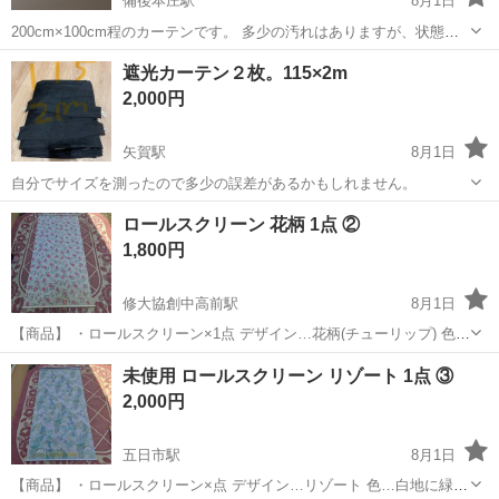
備後本庄駅
8月1日
200cm×100cm程のカーテンです。 多少の汚れはありますが、状態は
良いと思います。 受け取り場所は相談可能です。
広島
福山市
備後本庄駅
カーテン、ブラインド
遮光カーテン２枚。115×2m
カーテン
2,000円
矢賀駅
8月1日
自分でサイズを測ったので多少の誤差があるかもしれません。
広島
広島市
矢賀駅
カーテン、ブラインド
カーテン
ロールスクリーン 花柄 1点 ②
1,800円
修大協創中高前駅
8月1日
【商品】 ・ロールスクリーン×1点 デザイン…花柄(チューリップ) 色…
白地にピンク色 サイズ…生地の部分のみ ・縦→約181cm ・横→約
広島
広島市
修大協創中高前駅
カーテン、ブラインド
未使用 ロールスクリーン リゾート 1点 ③
87cm 【傷などの状態】 下の部分に日焼けとシミなどとヘッドレール
ロールスクリーン
2,000円
に細かな傷があ...
五日市駅
8月1日
【商品】 ・ロールスクリーン×点 デザイン…リゾート 色…白地に緑色