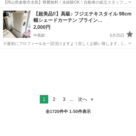
【岡山県倉敷市水島】寮費無料！未経験OK！自動車の組立スタッフ
《お仕事No.NS0089》 お仕事について 車の組立作業です。専用レール
岡山
倉敷市
水島駅
その他
【超美品‼️】高級♪ フジエテキスタイル 98cm
に乗って流れてくる車の骨組みに、車内外の各部品・ハンドル・足回
幅シェードカーテン ブライン…
り・ドア・シートなどの各...
2,000円
中島駅
6月25日
※最初にプロフィールを一読頂けますよう宜しくお願い致します。(当
店のアカウントである《リサイクルはっぴ〜》をタップして頂ければ
広島
広島市
中島駅
カーテン、ブラインド
ブラインド
プロフィール及び商品の全てをご覧頂けますのでご確認下さいませ。)
フジエテキスタイルのシェードカ...
1
2
3
...
次へ
全1720件中 1-50件表示