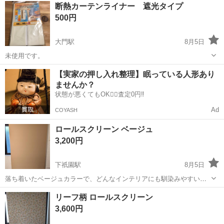
広島
広島市
舟入南駅
カーテン、ブラインド
ランナー
断熱カーテンライナー 遮光タイプ
宅保管品であることをご了承ください
500円
大門駅
8月5日
未使用です。
広島
福山市
大門駅
カーテン、ブラインド
【実家の押し入れ整理】眠っている人形あり
ませんか？
状態が悪くてもOK🙆‍♀️査定0円‼️
Ad
COYASH
ロールスクリーン ベージュ
3,200円
下祇園駅
8月5日
落ち着いたベージュカラーで、どんなインテリアにも馴染みやすいシ
ンプルなロールスクリーンです。数年間使用し、自宅保管しておりま
広島
広島市
下祇園駅
カーテン、ブラインド
リーフ柄 ロールスクリーン
した。使用しないので、出品させて頂きます。 2個あります。表示価
ロールスクリーン
3,600円
格は1個あたりの値段です - タ...