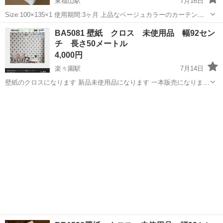
東福山駅
7月16日
Size:100×135×1 使用期間:3ヶ月 上品なベージュカラーのカーテン
【受け渡し場所】 セブンイレブン福山引野北４丁目店
広島
福山市
東福山駅
カーテン、ブラインド
カーテン
BA5081 壁紙 クロス 未使用品 幅92セン
チ 長さ50メートル
4,000円
楽々園駅
7月14日
壁紙のクロスになります 新品未使用品になります 一本販売になります
メーター330円から450円 17500円から22500円するものと思います 余
広島
広島市
楽々園駅
カーテン、ブラインド
壁紙
ったので安く出品します