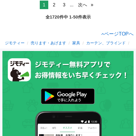
1
2
3
...
次へ
全1720件中 1-50件表示
ページTOPへ
ジモティー
売ります・あげます
家具
カーテン、ブラインド
広