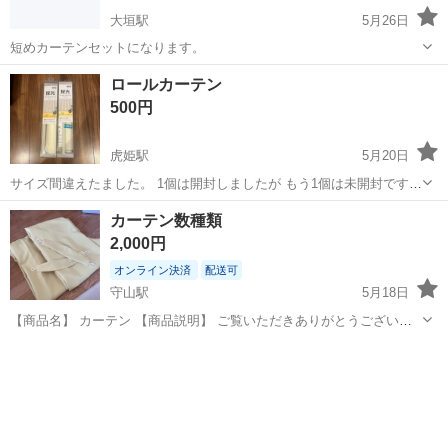
大垣駅
5月26日
短めカーテンセットになります。
滋賀
彦根市
大垣駅
カーテン、ブラインド
カーテン
ロールカーテン
500円
虎姫駅
5月20日
サイズ間違えたました。 1個は開封しましたが もう1個は未開封です。
30×180
滋賀
長浜市
虎姫駅
カーテン、ブラインド
カーテン数種類
ロールカーテン
2,000円
オンライン決済
配送可
守山駅
5月18日
【商品名】 カーテン 【商品説明】 ご覧いただきありがとうございま
す。 比較的綺麗なカーテンです。 買い替えのため出品いたします。
滋賀
守山市
守山駅
カーテン、ブラインド
カーテン
使用に伴う細かな傷や汚れはございますので、気になる方はご遠慮く
ださい。 【内容】 ...