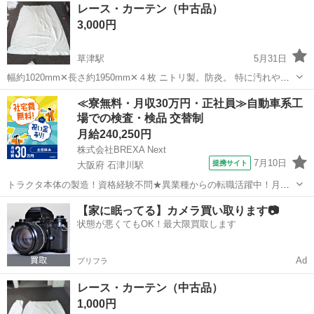
滋賀
草津市
草津駅
カーテン、ブラインド
カーテン
レース・カーテン（中古品）
レース 長さ190 幅110 4年使用 目立つ汚れ等はありません。 洗濯...
3,000円
草津駅
5月31日
幅約1020mm✕長さ約1950mm✕４枚 ニトリ製。防炎。 特に汚れや破
損はありませんが中古品なのでご納得の上お求めください 今なら他に
滋賀
草津市
草津駅
カーテン、ブラインド
カーテン
≪寮無料・月収30万円・正社員≫自動車系工
も腰窓用もあります
場での検査・検品 交替制
月給240,250円
株式会社BREXA Next
7月10日
提携サイト
大阪府 石津川駅
トラクタ本体の製造！資格経験不問★異業種からの転職活躍中！月収
例29万円以上！生活支援物資事前対応可◎即日入寮OK！寮費はずっと
大阪
堺市
石津川駅
その他
【家に眠ってる】カメラ買い取ります📷
無料＆備品付き1R寮完備！赴任旅費会社負担！工場まで無料送迎あり
状態が悪くてもOK！最大限買取します
◎《大阪府堺市》 人気の工場の...
Ad
プリフラ
レース・カーテン（中古品）
1,000円