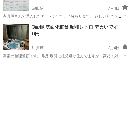
瀬田駅
7月4日
家具屋さんで購入したカーテンです。 4枚あります。 欲しい方どう
ぞ。
滋賀
大津市
瀬田駅
カーテン、ブラインド
カーテン
3面鏡 洗面化粧台 昭和レトロ デカいです
0円
甲賀市
7月4日
実家の整理整頓です。 取引場所に祖父母が住んでますが、高齢で対応
が難しいため、別居している私がします。 平日19:30以降 休日は要相
滋賀
甲賀市
カーテン、ブラインド
洗面化粧台
談でタイミングを決めます。 投稿中の商品をまとめて問い合わせして
くださる方を優先させて...