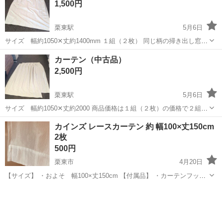
カーテンレール
1,500円
栗東駅
5月6日
サイズ 幅約1050✕丈約1400mm １組（２枚） 同じ柄の掃き出し窓用
カーテン２組（４枚）とセットの場合、合計金額は５０００円に致し
滋賀
草津市
栗東駅
カーテン、ブラインド
カーテン
カーテン（中古品）
ます。
2,500円
栗東駅
5月6日
サイズ 幅約1050✕丈約2000 商品価格は１組（２枚）の価格で２組
（４枚）お求めの場合は４０００円、同じ柄の腰窓用カーテンもお求
滋賀
草津市
栗東駅
カーテン、ブラインド
カーテン
カインズ レースカーテン 約 幅100×丈150cm
め頂ければ５０００円に致します。
2枚
500円
栗東市
4月20日
【サイズ】 ・およそ 幅100×丈150cm 【付属品】 ・カーテンフック
【状態】 ・中古品 やや傷や汚れあり 詳細な状態は店頭にてご確
滋賀
栗東市
カーテン、ブラインド
カインズ
認ください。 【決済方法】 ...