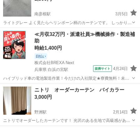
南彦根駅
3月5日
ライトグレー よく見たらヘリンボーン柄のカーテンです。 しっかりし
た生地です。 アジャスターが付いているので多少の調整は可能。 今の
滋賀
彦根市
南彦根駅
カーテン、ブラインド
カーテン
≪月収32万円・派遣社員≫機械操作・製造補
サイズ 縦:180cm 横:115cm 10箇所の引っ掛けがあります。 ふさ掛け
助
あり
時給1,400円
日払い
株式会社BREXA Next
4月24日
提携サイト
兵庫県 白浜の宮駅
ハイブリッド車の電池製造作業！今だけの入社限定★寮費無料！未経
験活躍中★20～50代の男性活躍中！安定企業で長期で働きたい方オス
兵庫
姫路市
白浜の宮駅
その他
ニトリ オーダーカーテン バイカラー
スメ！年間休日130日！正社員登用制度あり！マイカー通勤OK！ワン
3,000円
ルーム寮完備！《兵庫県姫路市》...
野洲駅
2月14日
ニトリでオーダーしたカーテンです！ 光沢のある生地で高級感があり
ます！ アイボリーとブラックのバイカラーデザインです！ 遮光度は高
滋賀
野洲市
野洲駅
カーテン、ブラインド
カーテン
く、光を通しにくいです。 6年ほど前に購入し、だいぶお気に入りだ
ったのですが、 引越し先...