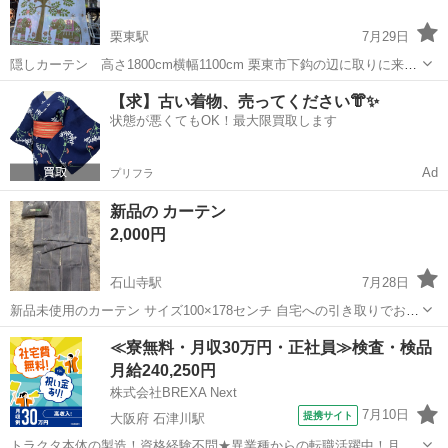
栗東駅
7月29日
隠しカーテン 高さ1800cm横幅1100cm 栗東市下鈎の辺に取りに来て
頂けると幸いです。 郵送の場合は430円になります。 ご検討よろしく
滋賀
栗東市
栗東駅
カーテン、ブラインド
カーテン
【求】古い着物、売ってください👘✨
お願い申し上げます。
状態が悪くてもOK！最大限買取します
Ad
プリフラ
新品の カーテン
2,000円
石山寺駅
7月28日
新品未使用のカーテン サイズ100×178センチ 自宅への引き取りでお願
いします
滋賀
大津市
石山寺駅
カーテン、ブラインド
カーテン
≪寮無料・月収30万円・正社員≫検査・検品
月給240,250円
株式会社BREXA Next
7月10日
提携サイト
大阪府 石津川駅
トラクタ本体の製造！資格経験不問★異業種からの転職活躍中！月収