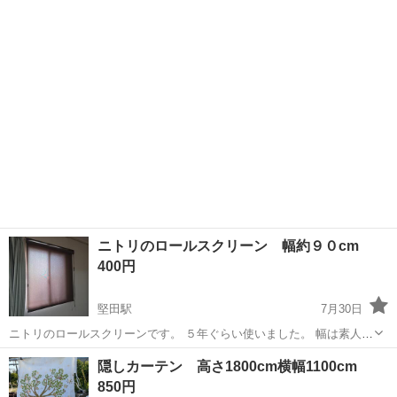
ンズで購入。 しかしサイズが微妙に合わず、 ムリヤリ半年ほど使いま
したが、 やはり無...
ニトリのロールスクリーン 幅約９０cm
400円
堅田駅
7月30日
ニトリのロールスクリーンです。 ５年ぐらい使いました。 幅は素人実
寸で８８cmです。
滋賀
大津市
堅田駅
カーテン、ブラインド
隠しカーテン 高さ1800cm横幅1100cm
ロールスクリーン
850円