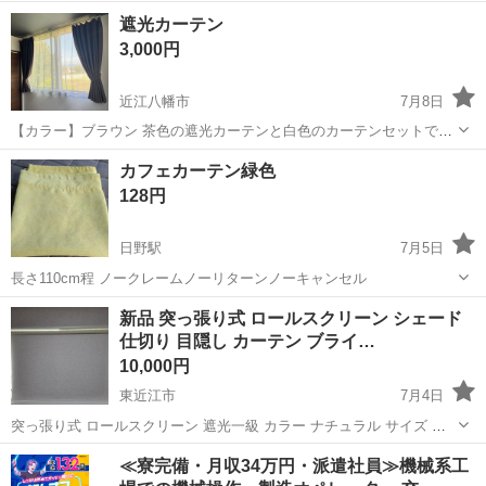
せるAフック仕様) 遮光2級 遮光率99.80％以上99.99％未満 (人の顔ある
滋賀
栗東市
カーテン、ブラインド
遮光カーテン
いは表情がわかるレベル。) 洗ってもヒダがきれいな形状記憶加...
3,000円
近江八幡市
7月8日
【カラー】ブラウン 茶色の遮光カーテンと白色のカーテンセットです
カーテンタッセルは100均の物を使用しています。 カーテンタッセル
滋賀
近江八幡市
カーテン、ブラインド
カーテン
カフェカーテン緑色
はまだかろうじて使えてる状態なので 必要ならばお付けします。
128円
日野駅
7月5日
長さ110cm程 ノークレームノーリターンノーキャンセル
滋賀
蒲生郡
日野駅
カーテン、ブラインド
新品 突っ張り式 ロールスクリーン シェード
仕切り 目隠し カーテン ブライ…
カフェカーテン
10,000円
東近江市
7月4日
突っ張り式 ロールスクリーン 遮光一級 カラー ナチュラル サイズ 幅
162cm 高さ120cm 幅は窓枠内寸となります。 画像は取り付けしてあ
滋賀
東近江市
カーテン、ブラインド
ブラインド
≪寮完備・月収34万円・派遣社員≫機械系工
りますが、お譲りするのは注文し過ぎて余った物ですので新品未使用