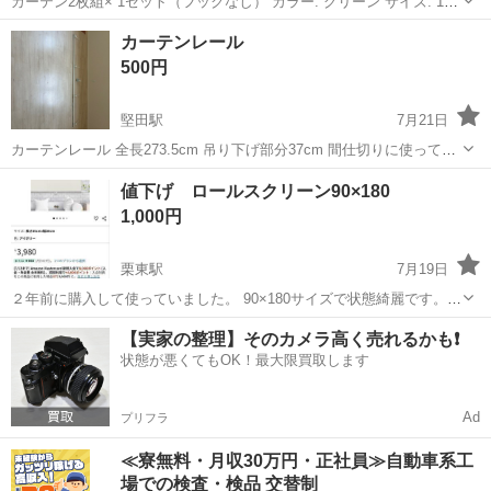
カーテン2枚組× 1セット（フックなし） カラー: グリーン サイズ: 140
× 100 × 2枚組 引っ越しのためお譲りします 2年使用です 中古ですの
滋賀
長浜市
カーテン、ブラインド
カーテン
カーテンレール
で、多少の痛みはありますのでご理解をいただきたいと思います 直接
500円
取り...
堅田駅
7月21日
カーテンレール 全長273.5cm 吊り下げ部分37cm 間仕切りに使ってい
ました。 最短受け取り希望
滋賀
大津市
堅田駅
カーテン、ブラインド
値下げ ロールスクリーン90×180
1,000円
栗東駅
7月19日
２年前に購入して使っていました。 90×180サイズで状態綺麗です。
引っ越しの為出品します。 宜しくお願い致しますm(_ _)m
滋賀
栗東市
栗東駅
カーテン、ブラインド
状態
【実家の整理】そのカメラ高く売れるかも❗️
状態が悪くてもOK！最大限買取します
Ad
プリフラ
≪寮無料・月収30万円・正社員≫自動車系工
場での検査・検品 交替制