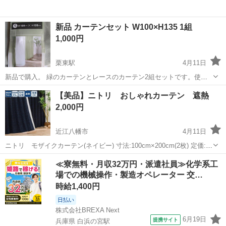
新品 カーテンセット W100×H135 1組
1,000円
栗東駅
4月11日
新品で購入。 緑のカーテンとレースのカーテン2組セットです。使い
たい窓が小さく、うちは１組あればよかったので、残りを出品してい
滋賀
草津市
栗東駅
カーテン、ブラインド
カーテン
【美品】ニトリ おしゃれカーテン 遮熱
ます。 サイズ w100cm Ｈ135cm。 ・遮光ではない厚地の緑のカーテ
2,000円
ン×1枚 ・花粉...
近江八幡市
4月11日
ニトリ モザイクカーテン(ネイビー) 寸法:100cm×200cm(2枚) 定価:1
万円ちょっとだったと思います 状態:ももけたりはしておらず比較的綺
滋賀
近江八幡市
カーテン、ブラインド
カーテン
≪寮無料・月収32万円・派遣社員≫化学系工
麗だと思います。カーテンの買い替えに伴い出品いたしました。
場での機械操作・製造オペレーター 交…
時給1,400円
日払い
株式会社BREXA Next
6月19日
提携サイト
兵庫県 白浜の宮駅