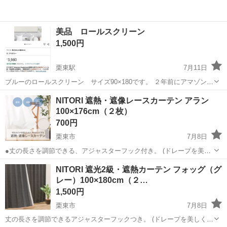
美品 ロールスクリーン
1,500円
栗東駅
7月11日
ブルーのロールスクリーン サイズ90×180です。 ２年前にアマゾンで
購入しました、汚れもなく綺麗な状態です。 今月引っ越しの為出店し
滋賀
栗東市
栗東駅
カーテン、ブラインド
NITORI 遮熱・遮像レースカーテン アラン
ました。宜しくお願い致しますm(_ _)m
100×176cm（２枚）
700円
栗東市
7月8日
●丈の長さを調節できる、アジャスターフック付き。 (ドレープを美し
く見せるAフック仕様) ●見えにくさレベル 昼4、夜3 （ニトリ基準の見
滋賀
栗東市
カーテン、ブラインド
カーテン
NITORI 遮光2級・遮熱カーテン フォッグ（グ
えにくさレベル。レベル1～5の5段階あり、数字が大きいほど、外から
レー）100×180cm（２…
見えにくくなり...
1,500円
栗東市
7月8日
丈の長さを調節できるアジャスターフックつき。 (ドレープを美しく見