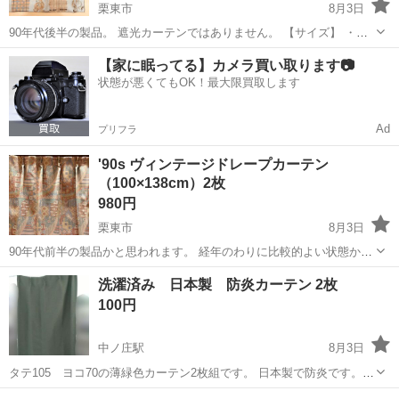
栗東市
8月3日
90年代後半の製品。 遮光カーテンではありません。 【サイズ】 ・約
幅100×丈140cm 【状態】 ・中古品 使用感あり。 詳細な状態は店
滋賀
栗東市
カーテン、ブラインド
カーテン
【家に眠ってる】カメラ買い取ります📷
頭にてご確認ください。 【付属品】...
状態が悪くてもOK！最大限買取します
Ad
プリフラ
'90s ヴィンテージドレープカーテン
（100×138cm）2枚
980円
栗東市
8月3日
90年代前半の製品かと思われます。 経年のわりに比較的よい状態かと
思います。 遮光カーテンではありません。 【サイズ】 ・約 幅100×丈
滋賀
栗東市
カーテン、ブラインド
洗濯済み 日本製 防炎カーテン 2枚
138cm 【状態】 ・中古品 使用感あり ...
100円
中ノ庄駅
8月3日
タテ105 ヨコ70の薄緑色カーテン2枚組です。 日本製で防炎です。
写真1枚目と2枚目の中間くらいの色味です。 寝室の小さい窓用にカイ
滋賀
大津市
中ノ庄駅
カーテン、ブラインド