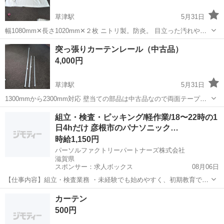
草津駅
5月31日
幅1080mm✕長さ1020mm✕２枚 ニトリ製。防炎。 目立った汚れや破
損はありませんが中古品なのでご納得の上お求めください 今なら他に
滋賀
草津市
草津駅
カーテン、ブラインド
カーテン
突っ張りカーテンレール（中古品）
も掃き出し窓用もあります
4,000円
草津駅
5月31日
1300mmから2300mm対応 壁当ての部品は中古品なので両面テープは
再使用出来ません。 中古品なのでご納得の上お求めください。
滋賀
草津市
草津駅
カーテン、ブラインド
組立・検査・ピッキング/軽作業/18〜22時の1
日4hだけ 彦根市のパナソニック…
カーテンレール
時給1,150円
パーソルファクトリーパートナーズ株式会社
滋賀県
スポンサー：求人ボックス
08月06日
【仕事内容】組立・検査業務 ・未経験でも始めやすく、初期教育でし
っかりサポートします。 ・重量物の取り扱いはありません。空調完備
アルバイト・パート
カーテン
で快適な職場です。 ・シェーバーのヘッド部分の組立や検査、ピッキ
500円
ング、梱包を担当します。 ・部品をセッ...