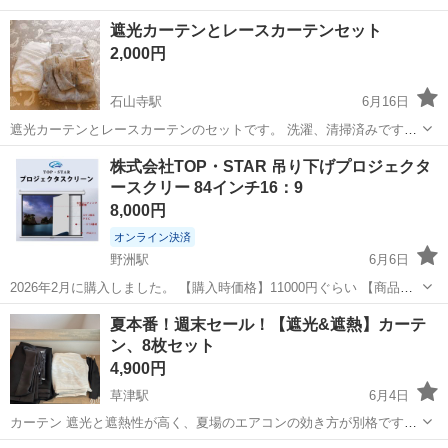
遮光カーテンとレースカーテンセット
2,000円
石山寺駅
6月16日
遮光カーテンとレースカーテンのセットです。 洗濯、清掃済みです。
カーテンレールへ取り付けるフックもお付けしますので、レールがあ
滋賀
大津市
石山寺駅
カーテン、ブラインド
株式会社TOP・STAR 吊り下げプロジェクタ
ればそのままお使いいただけると思います。 サイズ：100 × 17cm
ースクリー 84インチ16：9
8,000円
オンライン決済
野洲駅
6月6日
2026年2月に購入しました。 【購入時価格】11000円ぐらい 【商品重
量】約5.5kg 【傷などの状態】未使用 【希望取引場所】アルプラザ野
滋賀
野洲市
野洲駅
カーテン、ブラインド
夏本番！週末セール！【遮光&遮熱】カーテ
洲駐車場 【希望取引日時】ご購入後打ち合わせさせて下さい。 不用に
ン、8枚セット
なりました...
4,900円
草津駅
6月4日
カーテン 遮光と遮熱性が高く、夏場のエアコンの効き方が別格です！
黒 長さ200 幅110 遮光、遮熱 光沢があり、シワになりにくい素材 白