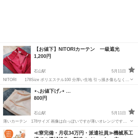
【お値下】NITORIカーテン 一級遮光
1,200円
石山駅
5月11日
NITORI 178Size ポリエステル100 分厚い生地 引っ掻き傷もなく
汚れもなく 良好だと思います。 裏は日焼けムラがありますが表には関
滋賀
大津市
石山駅
カーテン、ブラインド
カーテン
⋆⸜お値下げ⸝‍⋆ …
係ありません。
800円
石山駅
5月11日
薄いカーテン 178サイズ 画像は白っぽいですが薄いオレンジです。
レースカーテンの代わりにもよいと思います。 使用頻度 少な目
滋賀
大津市
石山駅
カーテン、ブラインド
カーテン
≪寮完備・月収34万円・派遣社員≫機械系工