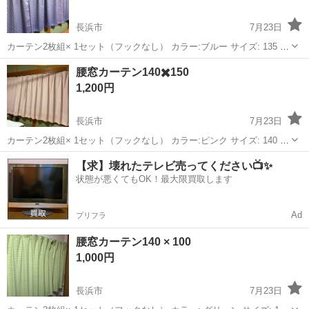
長浜市
7月23日
カーテン2枚組× 1セット（フックなし） カラー:ブルー サイズ: 135 ×
150 × 2枚組 引っ越しのためお譲りします 2年使用です 中古ですの
滋賀
長浜市
カーテン、ブラインド
カーテン
腰窓カーテン140✖️150
で、多少の痛みはありますのでご理解をいただきたいと思います 直接
1,200円
取りに来...
長浜市
7月23日
カーテン2枚組× 1セット（フックなし） カラー:ピンク サイズ: 140 ×
150 × 2枚組 引っ越しのためお譲りします 2年使用です 中古ですの
滋賀
長浜市
カーテン、ブラインド
カーテン
【求】壊れたテレビ売ってください📺✨
で、多少の痛みはありますのでご理解をいただきたいと思います
状態が悪くてもOK！最大限買取します
Ad
プリフラ
腰窓カーテン140 × 100
1,000円
長浜市
7月23日