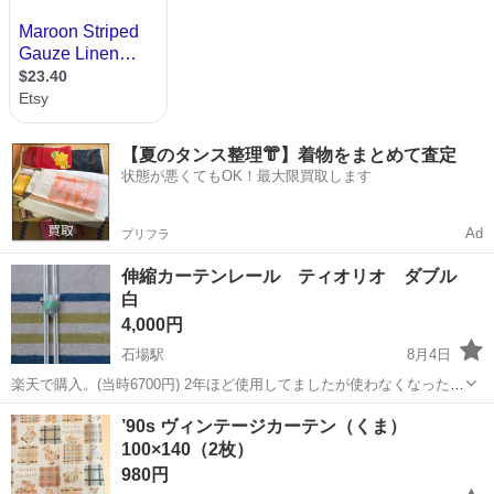
【夏のタンス整理👘】着物をまとめて査定
状態が悪くてもOK！最大限買取します
Ad
プリフラ
伸縮カーテンレール ティオリオ ダブル
白
4,000円
石場駅
8月4日
楽天で購入。(当時6700円) 2年ほど使用してましたが使わなくなったの
で出品します。綺麗な方だと思います。 伸縮カーテンレール ティオ
滋賀
大津市
石場駅
カーテン、ブラインド
’90s ヴィンテージカーテン（くま）
リオ ダブル 4メートル(2.1〜4メートル) 取り付け範囲 正面付
100×140（2枚）
カーテンレール
2.1〜...
980円