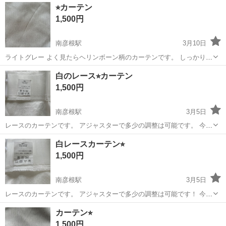
滋賀
草津市
南草津駅
カーテン、ブラインド
⭐︎カーテン
個入り)売れたので、残り一袋で300円です。
オーニング
1,500円
南彦根駅
3月10日
ライトグレー よく見たらヘリンボーン柄のカーテンです。 しっかりし
た生地です。 アジャスターが付いているので多少の調整は可能。 今の
滋賀
彦根市
南彦根駅
カーテン、ブラインド
カーテン
白のレース⭐︎カーテン
サイズ 縦:137cm 横:114cm 10箇所の引っ掛けがあります。 ふさ掛け
1,500円
あり
南彦根駅
3月5日
レースのカーテンです。 アジャスターで多少の調整は可能です。 今の
サイズ 縦:108cm 横:105cm
滋賀
彦根市
南彦根駅
カーテン、ブラインド
カーテン
白レースカーテン⭐︎
1,500円
南彦根駅
3月5日
レースのカーテンです。 アジャスターで多少の調整は可能です！ 今の
サイズ 縦:133cm 横:105cm
滋賀
彦根市
南彦根駅
カーテン、ブラインド
カーテン
カーテン⭐︎
1,500円