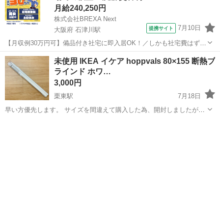
月給240,250円
株式会社BREXA Next
7月10日
提携サイト
大阪府 石津川駅
【月収例30万円可】備品付き社宅に即入居OK！／しかも社宅費はずっ
と無料♪／トラクタ本体の製造／資格経験不問★異業種からの転職活躍
大阪
堺市
石津川駅
その他
未使用 IKEA イケア hoppvals 80×155 断熱ブ
中！／赴任旅費会社負担／工場まで無料送迎あり◎《大阪府堺市》 人
ラインド ホワ…
気の工場のお仕事 ◇トラクタ...
3,000円
栗東駅
7月18日
早い方優先します。 サイズを間違えて購入した為、開封しましたが、
未使用です。
滋賀
栗東市
栗東駅
カーテン、ブラインド
断熱