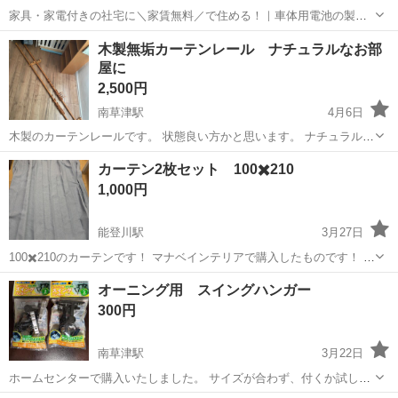
家具・家電付きの社宅に＼家賃無料／で住める！｜車体用電池の製造
｜未経験から月収例32万円♪｜さらに【年間休日130日】！ 人気の工場
兵庫
姫路市
白浜の宮駅
その他
木製無垢カーテンレール ナチュラルなお部
のお仕事 ◇車体用電池の製造◇ 機械の操作、部品のセッティング、検
屋に
査、清掃業務など。 ...
2,500円
南草津駅
4月6日
木製のカーテンレールです。 状態良い方かと思います。 ナチュラルな
部屋作りにぴったりかと思います。 日本製で、木材も良い物を使って
滋賀
草津市
南草津駅
カーテン、ブラインド
カーテン2枚セット 100✖️210
いる雰囲気◎ 恐らくブナ（ビーチ）かと。 元の売値価格は1本10,000
カーテンレール
1,000円
円以上か...
能登川駅
3月27日
100✖️210のカーテンです！ マナベインテリアで購入したものです！ 全
部で4枚ありますが、こちらは2枚のお値段です！
滋賀
東近江市
能登川駅
カーテン、ブラインド
オーニング用 スイングハンガー
カーテン
300円
南草津駅
3月22日
ホームセンターで購入いたしました。 サイズが合わず、付くか試した
のみです。 開封済みですが、ほぼ未使用とかわりありません。 一袋(2