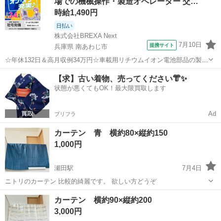
場での機械操作・製造オペレーター 交…
品となり...
時給1,490円
日払い
株式会社BREXA Next
7月10日
提携サイト
兵庫県 南あわじ市
☆年休132日＆高月収例34万円☆車載用リチウムイオン電池部品の製造
／4勤2休でオフも充実♪／家具・家電付き社宅あり＆前払いで生活支援
兵庫
南あわじ市
その他
【求】古い着物、売ってください👘✨
物資が受け取れる◎／20〜40代男女活躍中！ 車載用リチウムイオン電
状態が悪くてもOK！最大限買取します
池部品の製造 車載用...
Ad
プリフラ
カーテン 青 横約80×縦約150
1,000円
瀬田駅
7月4日
ニトリのカーテン 比較的綺麗です。 欲しい方どうぞ
滋賀
大津市
瀬田駅
カーテン、ブラインド
カーテン
カーテン 横約90×縦約200
3,000円