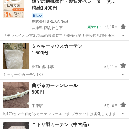
場での機械操作・製造オペレーター 交…
時給1,490円
日払い
株式会社BREXA Next
7月10日
提携サイト
兵庫県 南あわじ市
リチウムイオン電池部品の製造装置の操作作業！未経験活躍中★20～
50代の男性活躍中！嬉しい時給1,490円！生活支援物資事前対応可◎ワ
兵庫
南あわじ市
その他
ミッキーマウスカーテン
ンルーム寮完備！赴任旅費会社負担！正社員登用制度あり◎《兵庫県
1,500円
南あわじ市》 人気の工場の...
比叡山坂本駅
5月11日
ミッキーのカーテン180
滋賀
大津市
比叡山坂本駅
カーテン、ブラインド
曲がるカーテンレール
カーテン
500円
手原駅
5月10日
約170センチ 曲がるカーテンレールです プラケットは劣化してますの
で割れる可能性大です。オマケ
滋賀
栗東市
手原駅
カーテン、ブラインド
ニトリ製カーテン（中古品）