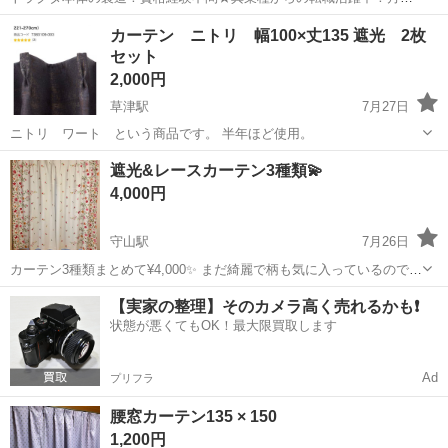
例29万円以上！生活支援物資事前対応可◎即日入寮OK！寮費はずっと
大阪
堺市
石津川駅
その他
カーテン ニトリ 幅100×丈135 遮光 2枚
無料＆備品付き1R寮完備！赴任旅費会社負担！工場まで無料送迎あり
セット
◎《大阪府堺市》 人気の工場の...
2,000円
草津駅
7月27日
ニトリ ワート という商品です。 半年ほど使用。
滋賀
草津市
草津駅
カーテン、ブラインド
遮光&レースカーテン3種類💫
4,000円
守山駅
7月26日
カーテン3種類まとめて¥4,000✨ まだ綺麗で柄も気に入っているのです
が、引っ越し先の窓サイズが違うため、使う機会がなくなってしまい
滋賀
守山市
守山駅
カーテン、ブラインド
【実家の整理】そのカメラ高く売れるかも❗️
ました😢 【遮光カーテン】🌸 ・幅100cm×丈200cm の2枚組 ・タッセ
状態が悪くてもOK！最大限買取します
ル付き ...
Ad
プリフラ
腰窓カーテン135 × 150
1,200円