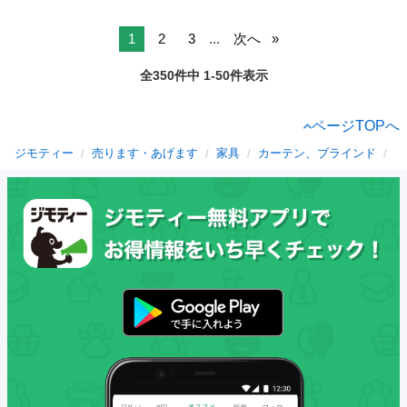
1
2
3
...
次へ
全350件中 1-50件表示
ページTOPへ
ジモティー
売ります・あげます
家具
カーテン、ブラインド
長