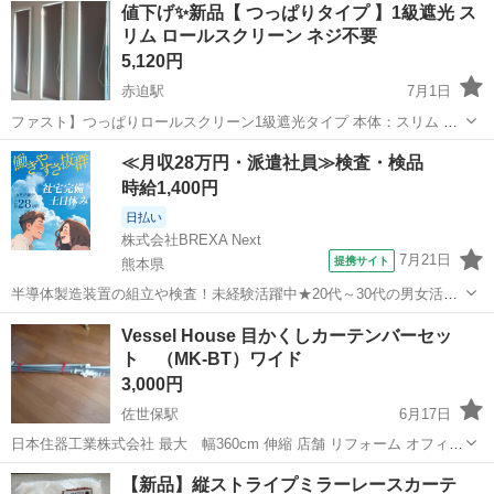
値下げ✨新品【 つっぱりタイプ 】1級遮光 ス
リム ロールスクリーン ネジ不要
5,120円
赤迫駅
7月1日
ファスト】つっぱりロールスクリーン1級遮光タイプ 本体：スリム カ
ラー：1.ウォームグレージュ 操作位置：右 部品色：ホワイト 巻き
長崎
長崎市
赤迫駅
カーテン、ブラインド
≪月収28万円・派遣社員≫検査・検品
方：逆巻き 280(mm)×高さ：1100(mm) 3本 取り付け簡単 最近購入
ロールスクリーン
時給1,400円
しました...
日払い
株式会社BREXA Next
7月21日
提携サイト
熊本県
半導体製造装置の組立や検査！未経験活躍中★20代～30代の男女活躍
中★ワンルーム寮完備！赴任旅費会社負担！マイカー通勤OK！無料駐
熊本
その他
Vessel House 目かくしカーテンバーセッ
車場あり！正社員登用あり！《熊本県菊池郡大津町》 人気の工場のお
ト （MK-BT）ワイド
仕事 ◇半導体製造装置の組立...
3,000円
佐世保駅
6月17日
日本住器工業株式会社 最大 幅360cm 伸縮 店舗 リフォーム オフィス
132～230cm 259～360cm ホワイト 突っ張り棒で店舗や住居の
長崎
佐世保市
佐世保駅
カーテン、ブラインド
店舗
【新品】縦ストライプミラーレースカーテ
間仕切りをするものです。店舗で使っていました。不要になったので