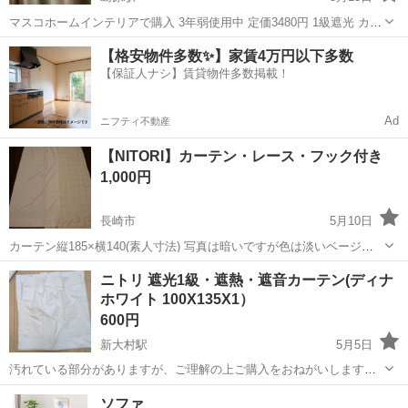
マスコホームインテリアで購入 3年弱使用中 定価3480円 1級遮光 カラ
ー ブラウン サイズ100×178 2枚組 ヒダ1.5倍
長崎
島原市
島原駅
カーテン、ブラインド
カーテン
【格安物件多数✨】家賃4万円以下多数
【保証人ナシ】賃貸物件多数掲載！
Ad
ニフティ不動産
【NITORI】カーテン・レース・フック付き
1,000円
長崎市
5月10日
カーテン縦185×横140(素人寸法) 写真は暗いですが色は淡いベージュ
です。 下のほうに少し毛玉がありますが全体的に綺麗です。 レースは
長崎
長崎市
カーテン、ブラインド
カーテン
ニトリ 遮光1級・遮熱・遮音カーテン(ディナ
遮光、UVカット機能付き。 レースはあまり使用していませんので綺麗
ホワイト 100X135X1）
です。
600円
新大村駅
5月5日
汚れている部分がありますが、ご理解の上ご購入をおねがいします。
一枚です🎶 カーテン留めは付いていません。 よろしくお願いします☺️
長崎
大村市
新大村駅
カーテン、ブラインド
カーテン
ソファ