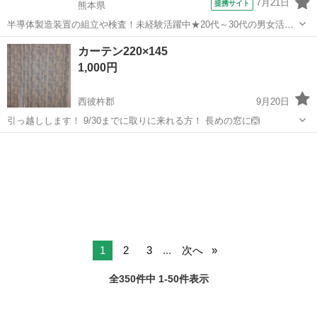
7月21日
提携サイト
熊本県
半導体製造装置の組立や検査！未経験活躍中★20代～30代の男女活躍
中★ワンルーム寮完備！赴任旅費会社負担！マイカー通勤OK！無料駐
熊本
その他
カーテン220×145
車場あり！正社員登用あり！《熊本県菊池郡大津町》 人気の工場のお
1,000円
仕事 ◇半導体製造装置の組立...
西彼杵郡
9月20日
引っ越しします！ 9/30までに取りに来れる方！ 長めの窓に🙆
長崎
西彼杵郡
カーテン、ブラインド
カーテン
1
2
3
...
次へ
全350件中 1-50件表示