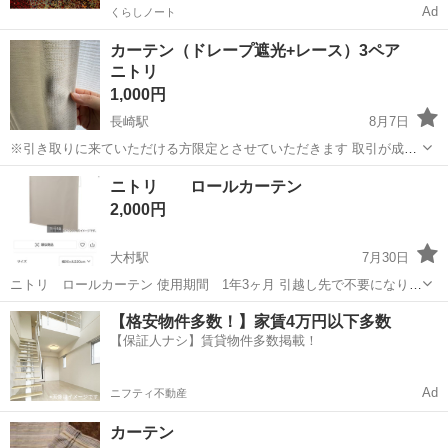
Ad
くらしノート
カーテン（ドレープ遮光+レース）3ペア
ニトリ
1,000円
長崎駅
8月7日
※引き取りに来ていただける方限定とさせていただきます 取引が成立
したら、受け渡し先をお知らせします。 長崎市内、立山周辺です。
長崎
長崎市
長崎駅
カーテン、ブラインド
ニトリ ロールカーテン
※3ペアまとめてお引き渡しできる方を優先させていただきます ※9月
2,000円
中旬以降のお渡しになります ...
大村駅
7月30日
ニトリ ロールカーテン 使用期間 1年3ヶ月 引越し先で不要になりま
した。 8/9までに 大村市までとりに来れる方
長崎
大村市
大村駅
カーテン、ブラインド
【格安物件多数！】家賃4万円以下多数
【保証人ナシ】賃貸物件多数掲載！
Ad
ニフティ不動産
カーテン