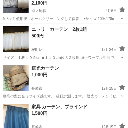
2,100円
道ノ尾駅
2月6日
約5ヶ月使用後、ホームクリーニングして保管。 •サイズ 100×178cm 2
枚 3セットあります。 掲載のお値段は1セットですが3セットまとめ
長崎
長崎市
道ノ尾駅
カーテン、ブラインド
カーテン
ニトリ カーテン 2枚1組
てお取引できる方優先させて頂きます。
500円
桜町駅
12月24日
サイズ １枚１０５cm✖️１１０cm位の２枚組 薄手ワッフル生地で光
沢のある白に近い綺麗なクリーム色 数カ所小さなほつれあり タッセル
長崎
長崎市
桜町駅
カーテン、ブラインド
カーテン
遮光カーテン
なし 希望あれば手持ちからフックはお付けします。 あらかじめ、受け
1,000円
渡し日時の希望を...
長崎市
12月15日
腰高の窓に合うサイズ感です。 後日計測します。 遮光カーテン 3セッ
トあります。 1セットのお値段です。 詳細は後日記載させていただき
長崎
長崎市
カーテン、ブラインド
カーテン
家具 カーテン、ブラインド
ます。 気になる方はお気軽にご質問ください。 仕事もしていますの
1,500円
で、お返事に時間を要する...
長崎市
12月15日