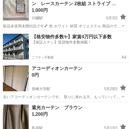
ン レースカーテン 2枚組 ストライプ …
どな...
1,000円
川棚駅
6月3日
新品未使用未開封品です︎💕︎ 色 ホワイト 材質 ポリエステル 商品の寸法
78長さ x 100幅 cm 不透明度 シアー 特徴 UVプロテクション, 断熱, 洗
長崎
東彼杵郡
川棚駅
カーテン、ブラインド
レース
【格安物件多数✨】家賃4万円以下多数
濯可能, 調節可能, 軽量 【商品仕様】■素材 ポリエステ...
【保証人ナシ】賃貸物件多数掲載！
Ad
ニフティ不動産
アコーディオンカーテン
0円
長崎大学駅
5月29日
古いアコーディオンカーテンです。 取りに来れる方、もっていってく
ださい。 横250cm 縦206cm程です。 両開きで、レールもあります。
長崎
長崎市
長崎大学駅
カーテン、ブラインド
遮光カーテン ブラウン
アコーディオン
1,200円
島原駅
5月13日