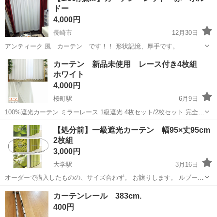
ドー
カーテン
4,000円
長崎市
12月30日
アンティーク 風 カーテン です！！ 形状記憶、厚手です。
長崎
長崎市
カーテン、ブラインド
カーテン
カーテン 新品未使用 レース付き4枚組
ホワイト
4,000円
桜町駅
6月9日
100%遮光カーテン ミラーレース 1級遮光 4枚セット/2枚セット 完全遮
光 超遮光 遮熱 断熱 保温 防音 洗濯可 形状記憶加工 コーティングカー
長崎
長崎市
桜町駅
カーテン、ブラインド
カーテン
【処分前】一級遮光カーテン 幅95×丈95cm
テン お得サイズ 幅100×135レースカーテンセット サイズを間...
2枚組
3,000円
大学駅
3月16日
オーダーで購入したものの、サイズ合わず。 お譲りします。 ルブーシ
ュ・ア・オレイユ カラーはフェルン プリーツ 形状記憶加工あり
長崎
佐世保市
大学駅
カーテン、ブラインド
カーテン
カーテンレール 383cm.
400円