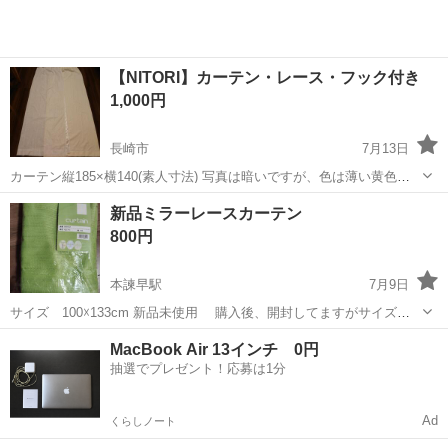
【NITORI】カーテン・レース・フック付き
1,000円
長崎市
7月13日
カーテン縦185×横140(素人寸法) 写真は暗いですが、色は薄い黄色で
す。 状態はかなり綺麗です。 UVカット機能付き。
長崎
長崎市
カーテン、ブラインド
カーテン
新品ミラーレースカーテン
800円
本諫早駅
7月9日
サイズ 100☓133cm 新品未使用 購入後、開封してますがサイズ合
わず未使用です。
長崎
諫早市
本諫早駅
カーテン、ブラインド
カーテン
MacBook Air 13インチ 0円
抽選でプレゼント！応募は1分
Ad
くらしノート