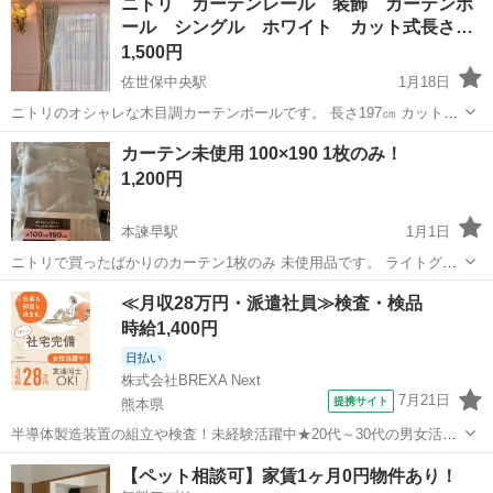
ニトリ カーテンレール 装飾 カーテンポ
たします。
ール シングル ホワイト カット式長さ…
1,500円
佐世保中央駅
1月18日
ニトリのオシャレな木目調カーテンポールです。 長さ197㎝ カット式
長さ調節可能 3年程自宅にて使っておりました。 特に気になる汚れキ
長崎
佐世保市
佐世保中央駅
カーテン、ブラインド
カーテン未使用 100×190 1枚のみ！
ズは見当たりません。 素人目ですので細かい事が気になられる方はご
ポール
1,200円
遠慮ください。...
本諫早駅
1月1日
ニトリで買ったばかりのカーテン1枚のみ 未使用品です。 ライトグレ
ー系の柔らかいカーテンです。 取りに来てくださる方限定です。 元値
長崎
諫早市
本諫早駅
カーテン、ブラインド
カーテン
≪月収28万円・派遣社員≫検査・検品
2枚で5490円
時給1,400円
日払い
株式会社BREXA Next
7月21日
提携サイト
熊本県
半導体製造装置の組立や検査！未経験活躍中★20代～30代の男女活躍
中★ワンルーム寮完備！赴任旅費会社負担！マイカー通勤OK！無料駐
熊本
その他
【ペット相談可】家賃1ヶ月0円物件あり！
車場あり！正社員登用あり！《熊本県菊池郡大津町》 人気の工場のお