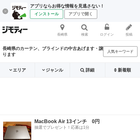
アプリならお得な情報を見逃さない！
インストール
アプリで開く
長崎県
検索
ログイン
投稿
長崎県のカーテン、ブラインドの中古あげます・譲
人気キーワード
ります
エリア
ジャンル
詳細
新着順
MacBook Air 13インチ 0円
抽選でプレゼント！応募は1分