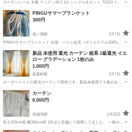
カーテンレール 木製 ウッディ28 2.1m シングルＢセット TOSO トー
ソー 木製レール ウッディ28レールセット 購入後、色がイメージと違
長崎
長崎市
浦上駅
カーテン、ブラインド
PINGUサマーブランケット
ってメーカーに交換を希望しましたが、箱を開けた理由で不可ななり
カーテンレール
300円
ました。品物...
道ノ尾駅
2月7日
PINGUサマーブランケット 生地 パイル起毛（ポリエステル100%）
ブランケットは、リボンでまとめられます。
長崎
長崎市
道ノ尾駅
カーテン、ブラインド
新品 未使用 遮光 カーテン 姫系 1級遮光 イエ
ロー グラデーション 1枚のみ
ブランケット
1,000円
若葉町駅
2月7日
オーダーメイドの遮光カーテンで黄色です。新品未使用で１枚のみ。
オーダーカーテン。小窓や間仕切りにオススメです。 幅 60 センチ
長崎
長崎市
若葉町駅
カーテン、ブラインド
カーテン
カーテン
丈 125 センチ アジャスターフック タッセル 付き 姫系 カーテン
6,000円
かわい...
崇福寺駅
1月22日
長さ220cm程 幅300cm程 1年ほど店舗にて使用してました。 一枚の料
金になります。 2枚ありますので、2枚欲しい方は¥12,000でお願いい
長崎
長崎市
崇福寺駅
カーテン、ブラインド
カーテン