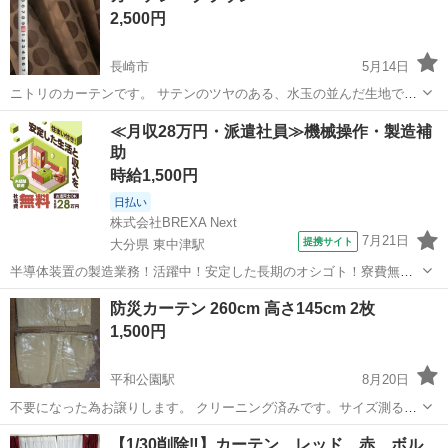
2,500円
長崎市
5月14日
ニトリのカーテンです。 サテンのツヤのある、水玉の並んだ生地で
す。 カッコよく、かわいさ、華やかさもあり気に入っていましたが、
長崎
長崎市
カーテン、ブラインド
カーテン
≪月収28万円・派遣社員≫機械操作・製造補
買い替えの為出品しました。 1枚目は、床に置いた自然光の色。 2枚目
助
は、実際に使っていた時で、外...
時給1,500円
日払い
株式会社BREXA Next
7月21日
提携サイト
大分県 東中津駅
半導体装置の製造業務！活躍中！安定した長期のオシゴト！寮費無料
★赴任旅費会社負担◎20代～40代の男性活躍中★未経験活躍中！高時
大分
中津市
東中津駅
その他
防災カーテン 260cm 高さ145cm 2枚
給1,500円！《大分県中津市》 人気の工場のお仕事 ◇半導体装置内部
1,500円
のシート製造◇ ＊クリー...
平和公園駅
8月20日
不要になった為お譲りします。 クリーニング済みです。サイズ測るた
めに袋より出しました。 使用していたので、多少の劣化しておりま
長崎
長崎市
平和公園駅
カーテン、ブラインド
【1/30削除‼️】カーテン レッド 赤 ボル
す。ご理解いただける方へお譲りします。