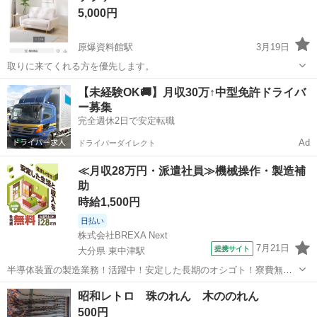
5,000円
原爆資料館駅
3月19日
取りに来てくれる方を優先します。
長崎
長崎市
原爆資料館駅
カーテン、ブラインド
【未経験OK🚚】月収30万↑中型免許ドライバ
ー募集
完全週休2日で安定転職
Ad
ドライバーダイレクト
≪月収28万円・派遣社員≫機械操作・製造補
助
時給1,500円
日払い
株式会社BREXA Next
7月21日
提携サイト
大分県 東中津駅
半導体装置の製造業務！活躍中！安定した長期のオシゴト！寮費無料
★赴任旅費会社負担◎20代～40代の男性活躍中★未経験活躍中！高時
大分
中津市
東中津駅
その他
昭和レトロ 珠のれん 木ののれん
給1,500円！《大分県中津市》 人気の工場のお仕事 ◇半導体装置内部
500円
のシート製造◇ ＊クリー...