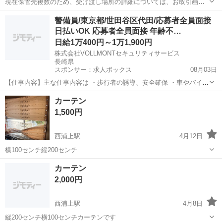
現在保管先複数のため、受け渡し場所の詳細については、お取引画面
にて打合せ致します。 ご希望数をお知らせください。 お問合せお待ち
長崎
長崎市
崇福寺駅
カーテン、ブラインド
アイアン
警備員/東京都/世田谷区代田/応募者全員面接
しています。 できるだけ早くとりにきてくれる方を優先させていただ
日払いOK 応募者全員面接 年齢不…
きます。 よろしくおねがいします。
日給1万400円～1万1,900円
株式会社VOLLMONTセキュリティサービス
長崎県
スポンサー：求人ボックス
08月03日
【仕事内容】主な仕事内容は ・歩行者の誘導、安全確保 ・車やバイク
などの車両の誘導 などをお任せします。 年齢や経験、性別に関係な
アルバイト・パート
カーテン
く、誰でもスグに始められる仕事です。 現場に出る前にしっかりとし
1,500円
た研修があるので、未経験の方もご安心...
西浦上駅
4月12日
横100センチ縦200センチ
長崎
長崎市
西浦上駅
カーテン、ブラインド
カーテン
カーテン
2,000円
西浦上駅
4月8日
縦200センチ横100センチカーテンです