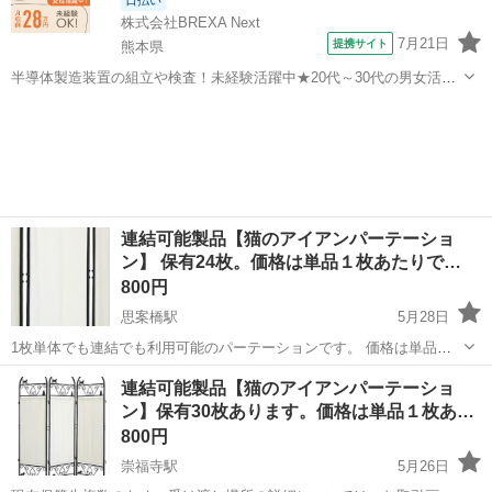
日払い
株式会社BREXA Next
7月21日
提携サイト
熊本県
半導体製造装置の組立や検査！未経験活躍中★20代～30代の男女活躍
中★ワンルーム寮完備！赴任旅費会社負担！マイカー通勤OK！無料駐
熊本
その他
車場あり！正社員登用あり！《熊本県菊池郡大津町》 人気の工場のお
仕事 ◇半導体製造装置の組立...
連結可能製品【猫のアイアンパーテーショ
ン】 保有24枚。価格は単品１枚あたりで…
800円
思案橋駅
5月28日
1枚単体でも連結でも利用可能のパーテーションです。 価格は単品１
枚あたりです。 枚数セット価格ではございません。 現在保管先複数の
長崎
長崎市
思案橋駅
カーテン、ブラインド
アイアン
連結可能製品【猫のアイアンパーテーショ
ため、受け渡し場所の詳細については、お取引画面にて打合せ致しま
ン】保有30枚あります。価格は単品１枚あ…
す。 ご希望数をお知らせくだ...
800円
崇福寺駅
5月26日