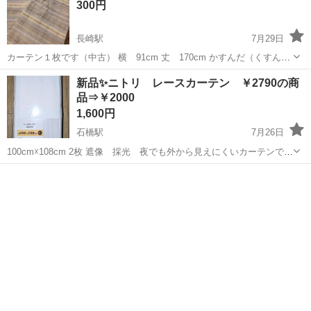
300円
長崎駅
7月29日
カーテン１枚です（中古） 横 91cm 丈 170cm かすんだ（くすん
だ）感じの色合いです 生地の特性上、端がほつれた感じになっていま
長崎
長崎市
長崎駅
カーテン、ブラインド
新品✨ニトリ レースカーテン ￥2790の商
すが、使用には問題ありませんでした。 頃合いをみて処分します。 ご
品⇒￥2000
検討の方は早めにご...
1,600円
石橋駅
7月26日
100cm☓108cm 2枚 遮像 採光 夜でも外から見えにくいカーテンで
す｡ サイズを間違って購入したので未使用です｡
長崎
長崎市
石橋駅
カーテン、ブラインド
カーテン