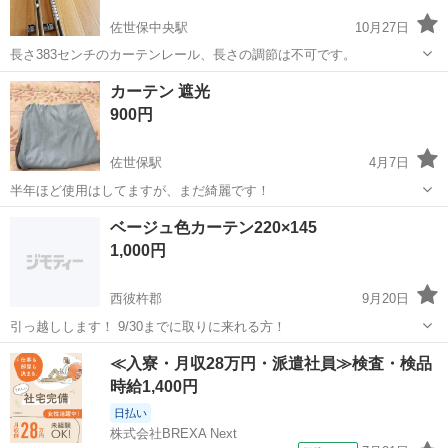
佐世保中央駅
10月27日
長さ383センチのカーテンレール、長さの調節は不可です。
長崎
佐世保市
佐世保中央駅
カーテン、ブラインド
カーテン 遮光
カーテンレール
900円
佐世保駅
4月7日
半年ほど使用はしてますが、まだ綺麗です！
長崎
佐世保市
佐世保駅
カーテン、ブラインド
ベージュ色カーテン220×145
カーテン
1,000円
西彼杵郡
9月20日
引っ越しします！ 9/30までに取りに来れる方！
長崎
西彼杵郡
カーテン、ブラインド
カーテン
≪入寮・月収28万円・派遣社員≫検査・検品
時給1,400円
日払い
株式会社BREXA Next