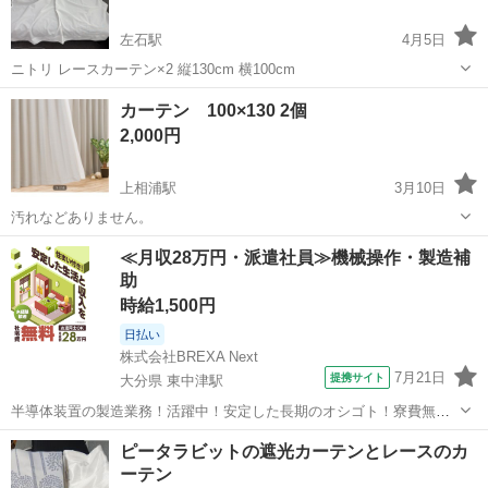
左石駅
4月5日
ニトリ レースカーテン×2 縦130cm 横100cm
長崎
佐世保市
左石駅
カーテン、ブラインド
カーテン
カーテン 100×130 2個
2,000円
上相浦駅
3月10日
汚れなどありません。
長崎
佐世保市
上相浦駅
カーテン、ブラインド
≪月収28万円・派遣社員≫機械操作・製造補
助
カーテン
時給1,500円
日払い
株式会社BREXA Next
7月21日
提携サイト
大分県 東中津駅
半導体装置の製造業務！活躍中！安定した長期のオシゴト！寮費無料
★赴任旅費会社負担◎20代～40代の男性活躍中★未経験活躍中！高時
大分
中津市
東中津駅
その他
ピータラビットの遮光カーテンとレースのカ
給1,500円！《大分県中津市》 人気の工場のお仕事 ◇半導体装置内部
ーテン
のシート製造◇ ＊クリー...