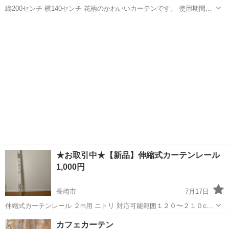
縦200センチ 横140センチ 花柄のかわいいカーテンです。 使用期間半
年ほどなので日焼けや汚れなく綺麗です！ ２枚1セットです。 引っ越
長崎
大村市
竹松駅
カーテン、ブラインド
花柄
しに伴い不要となりましたのでよろしければ。 2セットありますので
欲しい方ご相談の上よ...
★お取引中★【新品】伸縮式カーテンレール
1,000円
長崎市
7月17日
伸縮式カーテンレール ２m用 ニトリ 対応可能範囲１２０〜２１０cm
今のところ使用予定がないため必要な方へお譲りします。 部屋をリフ
長崎
長崎市
カーテン、ブラインド
カーテンレール
カフェカーテン
ォーム中のため、使用する場合もあるので お値下げは考えてません。