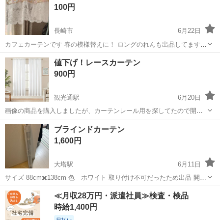
100円
★現在、外出が厳しい...
長崎市
6月22日
カフェカーテンです 春の模様替えに！ ロングのれんも出品してます、
合わせていかがでしょうか? 長さ（横幅）160 丈 51
長崎
長崎市
カーテン、ブラインド
カフェカーテン
値下げ！レースカーテン
900円
観光通駅
6月20日
画像の商品を購入しましたが、カーテンレール用を探してたので開封
のみです。 画像よりも少し厚めに感じました。 132×182 ２枚 突っ
長崎
長崎市
観光通駅
カーテン、ブラインド
カーテン
ブラインドカーテン
張り棒のタイプです。
1,600円
大塔駅
6月11日
サイズ 88cm✖️138cm 色 ホワイト 取り付け不可だったため出品 開封
済み、未使用 定価2900円
長崎
佐世保市
大塔駅
カーテン、ブラインド
≪月収28万円・派遣社員≫検査・検品
ブラインド
時給1,400円