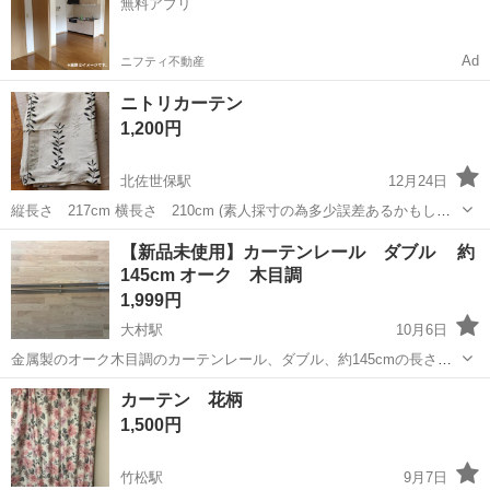
無料アプリ
仕事 ◇半導体製造装置の組立...
Ad
ニフティ不動産
ニトリカーテン
1,200円
北佐世保駅
12月24日
縦長さ 217cm 横長さ 210cm (素人採寸の為多少誤差あるかもしれ
せん) プラスチックのフック18個付き 遮光カーテンなし カーテンタッ
長崎
佐世保市
北佐世保駅
カーテン、ブラインド
【新品未使用】カーテンレール ダブル 約
セルなし 上部の端にうっすら茶色の染みがある箇所あり 使用年度は２
145cm オーク 木目調
カーテン
年くらいで短い...
1,999円
大村駅
10月6日
金属製のオーク木目調のカーテンレール、ダブル、約145cmの長さで
壁取り付け可能です。 - タイプ: カーテンレール - 素材: 金属 - 取り付
長崎
大村市
大村駅
カーテン、ブラインド
カーテン 花柄
け方法: 壁取り付け - 長さ: 約120cm - 色: オーク ご覧いた...
カーテンレール
1,500円
竹松駅
9月7日