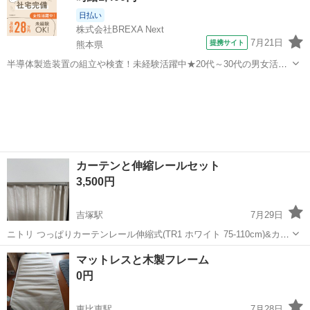
日払い
株式会社BREXA Next
7月21日
提携サイト
熊本県
半導体製造装置の組立や検査！未経験活躍中★20代～30代の男女活躍
中★ワンルーム寮完備！赴任旅費会社負担！マイカー通勤OK！無料駐
熊本
その他
車場あり！正社員登用あり！《熊本県菊池郡大津町》 人気の工場のお
仕事 ◇半導体製造装置の組立...
カーテンと伸縮レールセット
3,500円
吉塚駅
7月29日
ニトリ つっぱりカーテンレール伸縮式(TR1 ホワイト 75-110cm)&カー
テン（1枚入り）遮光1級・遮熱・遮音カーテン(リラ アイボリー
福岡
福岡市
吉塚駅
カーテン、ブラインド
マットレスと木製フレーム
100X200X1)のセットです。 両品とも美品でカーテンは高級感あり素
0円
敵だと...
東比恵駅
7月28日