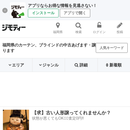
アプリならお得な情報を見逃さない！
インストール
アプリで開く
福岡県
検索
ログイン
投稿
福岡県のカーテン、ブラインドの中古あげます・譲
人気キーワード
ります
エリア
ジャンル
詳細
新着順
【求】古い人形譲ってくれませんか？
状態が悪くてもOK🙆‍♀️査定0円‼️