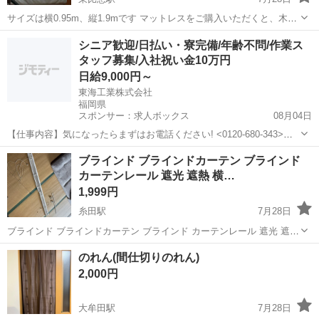
サイズは横0.95m、縦1.9mです マットレスをご購入いただくと、木製
フレームを無料で差し上げます サイズと重量があるため、購入される
福岡
福岡市
東比恵駅
カーテン、ブラインド
シニア歓迎/日払い・寮完備/年齢不問/作業ス
方は車で来店する必要があります
タッフ募集/入社祝い金10万円
日給9,000円～
東海工業株式会社
福岡県
スポンサー：求人ボックス
08月04日
【仕事内容】気になったらまずはお電話ください! <0120-680-343>
「求人ボックスを見た」とお伝えいただくとスムーズです! 未経験から
アルバイト・パート
ブラインド ブラインドカーテン ブラインド
安定した収入&生活を手に入れるチャンス!/ 東海工業株式会社 大野城
カーテンレール 遮光 遮熱 横…
営業所では、 現場...
1,999円
糸田駅
7月28日
ブラインド ブラインドカーテン ブラインド カーテンレール 遮光 遮熱
横176 縦179くらい 汚れありますが問題なく使えます。
福岡
田川郡
糸田駅
カーテン、ブラインド
のれん(間仕切りのれん)
カーテンレール
2,000円
大牟田駅
7月28日