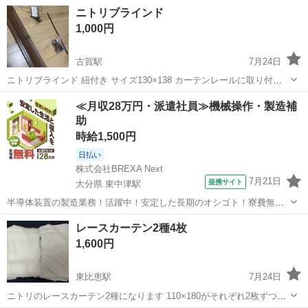
柄が映えるカーテンです。 お部屋が一気にホテルライクな雰囲気にな
福岡
糟屋郡
カーテン、ブラインド
カーテン
ニトリブラインド
ります。 ■サイズ： 【現在の在庫】 ブラウン柄 ③横100×縦200×2枚
1,000円
となり...
古賀駅
7月24日
ニトリブラインド 紐付き サイズ130×138 カーテンレールに取り付け
て使用していました。 色は茶色 中古品ご理解いただける方のみ購入お
福岡
古賀市
古賀駅
カーテン、ブラインド
≪月収28万円・派遣社員≫機械操作・製造補
願いします。
助
時給1,500円
日払い
株式会社BREXA Next
7月21日
提携サイト
大分県 東中津駅
半導体装置の製造業務！活躍中！安定した長期のオシゴト！寮費無料
★赴任旅費会社負担◎20代～40代の男性活躍中★未経験活躍中！高時
大分
中津市
東中津駅
その他
レースカーテン2種4枚
給1,500円！《大分県中津市》 人気の工場のお仕事 ◇半導体装置内部
1,600円
のシート製造◇ ＊クリー...
東比恵駅
7月24日
ニトリのレースカーテン2種になります 110×180がそれぞれ2枚ずつ、