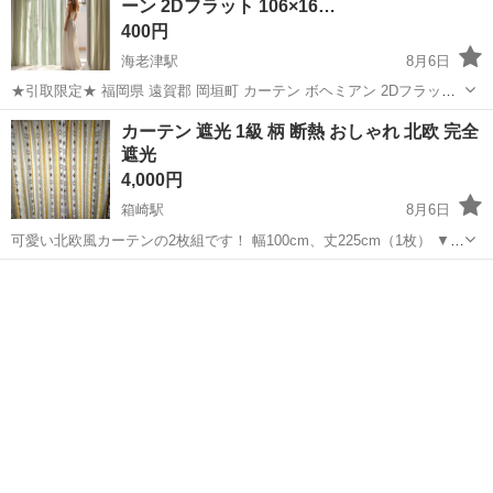
ーン 2Dフラット 106×16…
400円
海老津駅
8月6日
★引取限定★ 福岡県 遠賀郡 岡垣町 カーテン ボヘミアン 2Dフラット
2枚組 カラー：ホワイト×グリーン サイズ：106×160cm 42×63インチ
福岡
遠賀郡
海老津駅
カーテン、ブラインド
カーテン 遮光 1級 柄 断熱 おしゃれ 北欧 完全
定価：3,600円 生地：濾光性 素材：ポリエステルポンジー/平...
遮光
4,000円
箱崎駅
8月6日
可愛い北欧風カーテンの2枚組です！ 幅100cm、丈225cm（1枚） ▼商
品ページ https://item.rakuten.co.jp/rainbow-interior/2000-30-1000/ ▼商
福岡
福岡市
箱崎駅
カーテン、ブラインド
品状態 目立った...