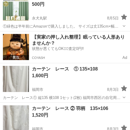
500円
合わなくなったので出...
永犬丸駅
8月5日
①緑色は半年前にAmazonで購入しました。 サイズは丈135cm×幅
100cmです。 遮光性 薄手 遮熱 UVカットです。 レースとセット（計
福岡
北九州市
永犬丸駅
カーテン、ブラインド
【実家の押し入れ整理】眠っている人形あり
４枚）で¥1000となります。 ※買った時は¥3000くらいで購入しまし
ませんか？
た。 ...
状態が悪くてもOK🙆‍♀️査定0円‼️
Ad
COYASH
カーテン レース ① 135×108
1,600円
福岡市
8月3日
カーテン レース① 縦135 横108 1セット(2枚) 福岡市西区の自宅周辺
にてお取引
福岡
福岡市
カーテン、ブラインド
カーテン
カーテン レース ② 羽柄 135×106
1,520円
福岡市
8月3日