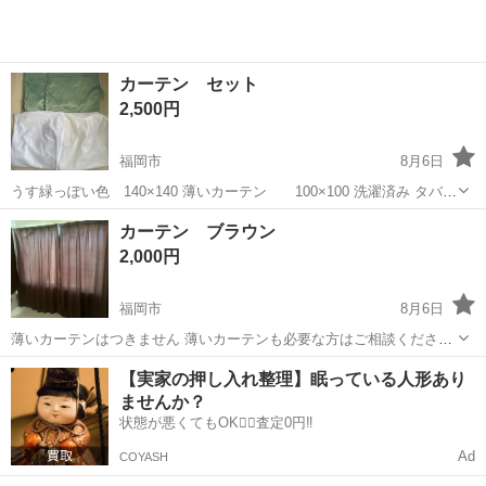
カーテン セット
2,500円
福岡市
8月6日
うす緑っぽい色 140×140 薄いカーテン 100×100 洗濯済み タバコ
吸いません ペット居ません
福岡
福岡市
カーテン、ブラインド
カーテン
カーテン ブラウン
2,000円
福岡市
8月6日
薄いカーテンはつきません 薄いカーテンも必要な方はご相談ください
横100 縦180 タバコ吸いません ペット居ません
福岡
福岡市
カーテン、ブラインド
カーテン
【実家の押し入れ整理】眠っている人形あり
ませんか？
状態が悪くてもOK🙆‍♀️査定0円‼️
Ad
COYASH