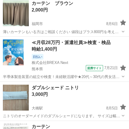
カーテン ブラウン
2,000円
福岡市
8月6日
薄いカーテンもいる方はご相談ください 値段はプラス800円を考えて
います。
福岡
福岡市
カーテン、ブラインド
≪月収28万円・派遣社員≫検査・検品
時給1,400円
日払い
株式会社BREXA Next
7月21日
提携サイト
熊本県
半導体製造装置の組立や検査！未経験活躍中★20代～30代の男女活躍
中★ワンルーム寮完備！赴任旅費会社負担！マイカー通勤OK！無料駐
熊本
その他
ダブルシェード ニトリ
車場あり！正社員登用あり！《熊本県菊池郡大津町》 人気の工場のお
3,000円
仕事 ◇半導体製造装置の組立...
大橋駅
8月5日
ニトリのオーダーメイドのダブルシェードになります。 サイズは幅
60cm 高さ110cmになります。 一つのチェーンでシェードとレースを
福岡
福岡市
大橋駅
カーテン、ブラインド
カーテン
操作できます。 ニトリで22000円しました。 窓を工事したらサイズが