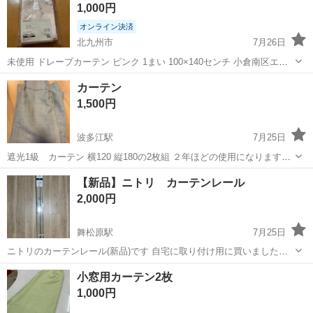
1,000円
のシート製造◇ ＊クリー...
オンライン決済
北九州市
7月26日
未使用 ドレープカーテン ピンク 1まい 100×140センチ 小倉南区エデ
ィオンかサニーサイドモール 朽網ゆめマートにて ご希望の日時をお知
福岡
北九州市
カーテン、ブラインド
カーテン
らせください
1,500円
波多江駅
7月25日
遮光1級 カーテン 横120 縦180の2枚組 ２年ほどの使用になります。
洗濯してお渡しします。 傷等はなく綺麗な状態かと思います。 喫煙者
福岡
糸島市
波多江駅
カーテン、ブラインド
カーテン
【新品】ニトリ カーテンレール
なし、猫飼いです。
2,000円
舞松原駅
7月25日
ニトリのカーテンレール(新品)です 自宅に取り付け用に買いました
が、誤ったものを購入してしまいました 伸縮式 木目調静音カーテンレ
福岡
福岡市
舞松原駅
カーテン、ブラインド
小窓用カーテン2枚
ール (KR3 WH 200cm/ダブル) 新品の定価は2990円です
1,000円