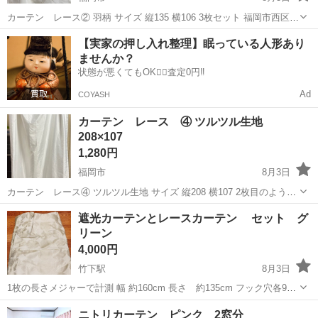
カーテン レース② 羽柄 サイズ 縦135 横106 3枚セット 福岡市西区の
自宅周辺にてお取引
福岡
福岡市
カーテン、ブラインド
カーテン
【実家の押し入れ整理】眠っている人形あり
ませんか？
状態が悪くてもOK🙆‍♀️査定0円‼️
Ad
COYASH
カーテン レース ④ ツルツル生地
208×107
1,280円
福岡市
8月3日
カーテン レース④ ツルツル生地 サイズ 縦208 横107 2枚目のような
汚れあり 福岡市西区の自宅周辺にてお取引
福岡
福岡市
カーテン、ブラインド
カーテン
遮光カーテンとレースカーテン セット グ
リーン
4,000円
竹下駅
8月3日
1枚の長さメジャーで計測 幅 約160cm 長さ 約135cm フック穴各9箇
所 フックなし グリーン×2 レース×2 レースは少し色褪せてますが グ
福岡
福岡市
竹下駅
カーテン、ブラインド
ニトリカーテン ピンク 2窓分
リーンは汚れなどなく綺麗です。 カーテンをまとめるタッ...