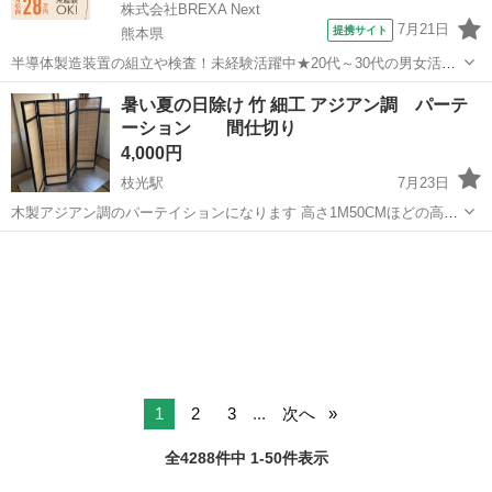
株式会社BREXA Next
7月21日
提携サイト
熊本県
半導体製造装置の組立や検査！未経験活躍中★20代～30代の男女活躍
中★ワンルーム寮完備！赴任旅費会社負担！マイカー通勤OK！無料駐
熊本
その他
暑い夏の日除け 竹 細工 アジアン調 パーテ
車場あり！正社員登用あり！《熊本県菊池郡大津町》 人気の工場のお
ーション 間仕切り
仕事 ◇半導体製造装置の組立...
4,000円
枝光駅
7月23日
木製アジアン調のパーテイションになります 高さ1M50CMほどの高さ
があって春先きから 秋口頃まで使用が出来る商品です 窓を開けた時に
福岡
北九州市
枝光駅
カーテン、ブラインド
アジアン
揺れるカーテンとは違い 部屋の中を見られる事がなく 窓から風が取り
入れるパーテイション 日...
1
2
3
...
次へ
全4288件中 1-50件表示