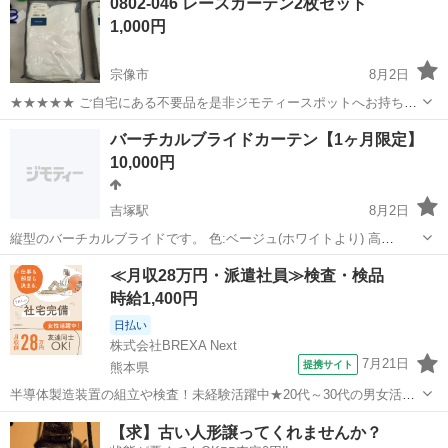
0802-046 レースカーテン2枚セット
衣料服飾品、生活雑貨、家具、本、CD・DVDなどが無料でまとめて持
1,000円
ち込めます！ ※詳細はこ...
宗像市
8月2日
★★★★★ ご自宅にある不要品を是非ジモティースポットへお持ち込
みしませんか？ 家電、趣味・スポーツ・レジャー用品、こども用品、
福岡
宗像市
カーテン、ブラインド
スポット
バーチカルブライドカーテン【1ヶ月限定】
衣料服飾品、生活雑貨、家具、本、CD・DVDなどが無料でまとめて持
10,000円
ち込めます！ ※詳細はこ...
吉塚駅
8月2日
縦型のバーチカルブライドです。 色:ベージュ(ホワイトより) 高
さ:1830mm 横幅:1800mm 目立った汚れ、傷等ありません。 使用期間
福岡
福岡市
吉塚駅
カーテン、ブラインド
ベージュ
≪月収28万円・派遣社員≫検査・検品
1年です。 1ヶ月限定で、売れなかったら処分予定です。 基本的にお渡
時給1,400円
しを予定し...
日払い
株式会社BREXA Next
7月21日
提携サイト
熊本県
半導体製造装置の組立や検査！未経験活躍中★20代～30代の男女活躍
中★ワンルーム寮完備！赴任旅費会社負担！マイカー通勤OK！無料駐
熊本
その他
【求】古い人形譲ってくれませんか？
車場あり！正社員登用あり！《熊本県菊池郡大津町》 人気の工場のお