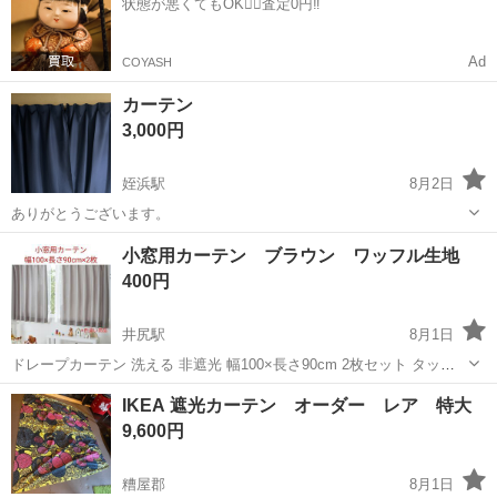
状態が悪くてもOK🙆‍♀️査定0円‼️
仕事 ◇半導体製造装置の組立...
Ad
COYASH
カーテン
3,000円
姪浜駅
8月2日
ありがとうございます。
福岡
福岡市
姪浜駅
カーテン、ブラインド
小窓用カーテン ブラウン ワッフル生地
400円
井尻駅
8月1日
ドレープカーテン 洗える 非遮光 幅100×長さ90cm 2枚セット タッセ
ル付き ブラウン 陽の光が程よく入る薄めのカーテンです。 カーテン
福岡
福岡市
井尻駅
カーテン、ブラインド
IKEA 遮光カーテン オーダー レア 特大
2枚とタッセル2点、揃っております。 何かをこぼしたり、油汚れがつ
9,600円
くような場...
糟屋郡
8月1日