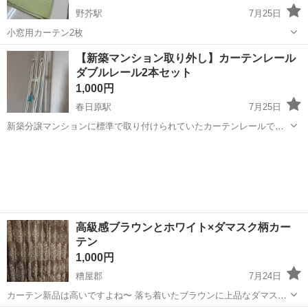
野芥駅
7月25日
小窓用カーテン2枚
福岡
福岡市
野芥駅
カーテン、ブラインド
【新築マンション取り外し】カーテンレール
ダブルレール2本セット
1,000円
春日原駅
7月25日
新築分譲マンションに標準で取り付けられていたカーテンレールで
す。 入居時にブラインドへ交換したため、取り外しました。 使用期間
福岡
春日市
春日原駅
カーテン、ブラインド
はなく、取り外しも業者の方に行っていただいたため、かなりの美品
です。 ・ダブルレール ・長さ：...
高級感ブラウンとホワイト×ダマスク柄カー
テン
1,000円
糟屋郡
7月24日
カーテン新品は高いですよね〜 落ち着いたブラウンに上品なダマスク