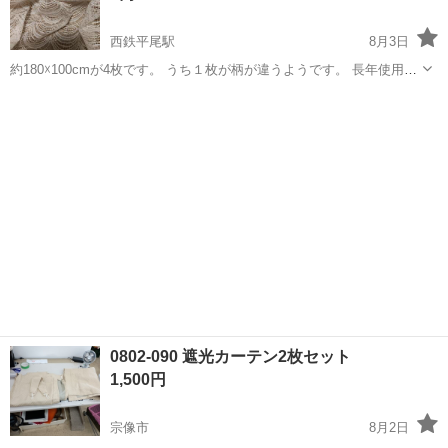
西鉄平尾駅
8月3日
約180☓100cmが4枚です。 うち１枚が柄が違うようです。 長年使用し
ていましたので、破れや使用感があります。 ホームクリーニング済で
福岡
福岡市
西鉄平尾駅
カーテン、ブラインド
す。 レース生地としてリメイクなどでの活用はいかがでしょうか。 今
月中旬に処分予定です...
0802-090 遮光カーテン2枚セット
1,500円
宗像市
8月2日