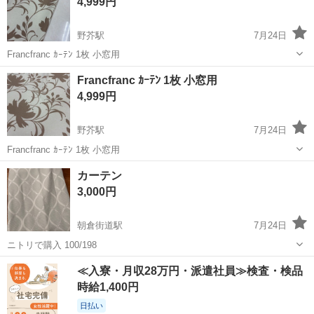
4,999円
野芥駅
7月24日
Francfranc ｶｰﾃﾝ 1枚 小窓用
福岡
福岡市
野芥駅
カーテン、ブラインド
Francfranc
Francfranc ｶｰﾃﾝ 1枚 小窓用
4,999円
野芥駅
7月24日
Francfranc ｶｰﾃﾝ 1枚 小窓用
福岡
福岡市
野芥駅
カーテン、ブラインド
Francfranc
カーテン
3,000円
朝倉街道駅
7月24日
ニトリで購入 100/198
福岡
筑紫野市
朝倉街道駅
カーテン、ブラインド
≪入寮・月収28万円・派遣社員≫検査・検品
カーテン
時給1,400円
日払い