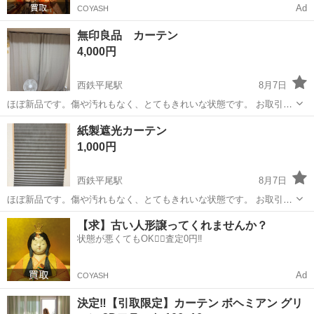
Ad
COYASH
無印良品 カーテン
4,000円
西鉄平尾駅
8月7日
ほぼ新品です。傷や汚れもなく、とてもきれいな状態です。 お取引は
直接受け渡しのみとなります。 福岡薬院駅周辺でのお渡しになりま
福岡
福岡市
西鉄平尾駅
カーテン、ブラインド
紙製遮光カーテン
す。 恐れ入りますが、取りに来ていただける方のみお願いいたしま
カーテン
1,000円
す。
西鉄平尾駅
8月7日
ほぼ新品です。傷や汚れもなく、とてもきれいな状態です。 お取引は
直接受け渡しのみとなります。 福岡薬院駅周辺でのお渡しになりま
福岡
福岡市
西鉄平尾駅
カーテン、ブラインド
【求】古い人形譲ってくれませんか？
す。 恐れ入りますが、取りに来ていただける方のみお願いいたしま
状態が悪くてもOK🙆‍♀️査定0円‼️
カーテン
す。
Ad
COYASH
決定‼️【引取限定】カーテン ボヘミアン グリ