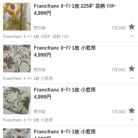
計4枚の2窓用になります こちら不要になりましたのでかなりお得に出
福岡
福岡市
東比恵駅
カーテン、ブラインド
Francfranc ｶｰﾃﾝ 1枚 225㌢ 花柄 ｲｴﾛｰ
品しました 必要な方いましたら是非どうぞ
4,999円
野芥駅
7月24日
Francfranc ｶｰﾃﾝ 1枚 225㌢ 花柄 ｲｴﾛｰ
福岡
福岡市
野芥駅
カーテン、ブラインド
Francfranc
Francfranc ｶｰﾃﾝ 1枚 小窓用
4,999円
野芥駅
7月24日
Francfranc ｶｰﾃﾝ 1枚 小窓用
福岡
福岡市
野芥駅
カーテン、ブラインド
Francfranc
Francfranc ｶｰﾃﾝ 1枚 小窓用
4,999円
野芥駅
7月24日
Francfranc ｶｰﾃﾝ 1枚 小窓用
福岡
福岡市
野芥駅
カーテン、ブラインド
Francfranc
Francfranc ｶｰﾃﾝ 1枚 小窓用