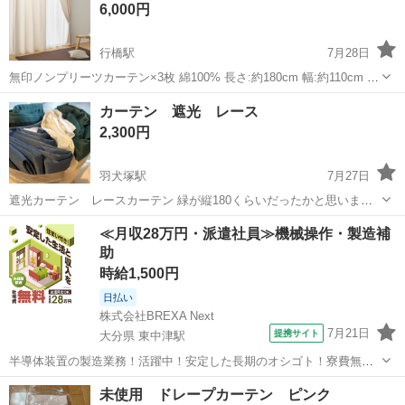
6,000円
行橋駅
7月28日
無印ノンプリーツカーテン×3枚 綿100% 長さ:約180cm 幅:約110cm 匂
いもせず比較的綺麗だと思います。
福岡
行橋市
行橋駅
カーテン、ブラインド
無印
カーテン 遮光 レース
2,300円
羽犬塚駅
7月27日
遮光カーテン レースカーテン 緑が縦180くらいだったかと思いま
す。 青が縦120だったと。 動物飼っていません 子供が1人います 汚れ
福岡
八女市
羽犬塚駅
カーテン、ブラインド
≪月収28万円・派遣社員≫機械操作・製造補
や大きさ、色など確認していただいて大丈夫です 写真じゃわかりにく
助
いと思うので😵‍💫 ...
時給1,500円
日払い
株式会社BREXA Next
7月21日
提携サイト
大分県 東中津駅
半導体装置の製造業務！活躍中！安定した長期のオシゴト！寮費無料
★赴任旅費会社負担◎20代～40代の男性活躍中★未経験活躍中！高時
大分
中津市
東中津駅
その他
未使用 ドレープカーテン ピンク
給1,500円！《大分県中津市》 人気の工場のお仕事 ◇半導体装置内部