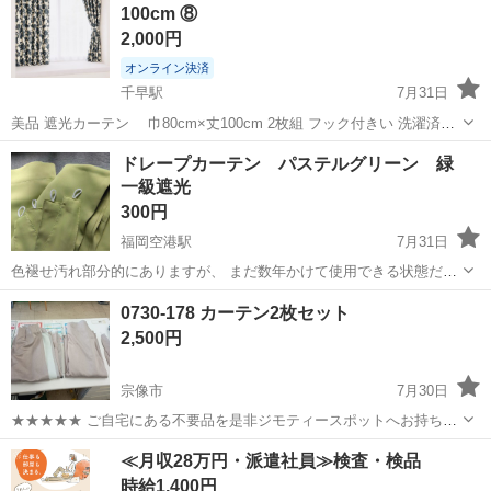
100cm ⑧
2,000円
オンライン決済
千早駅
7月31日
美品 遮光カーテン 巾80cm×丈100cm 2枚組 フック付きい 洗濯済み
他のカーテンも出品しています、出品一覧をご覧になってください、
福岡
福岡市
千早駅
カーテン、ブラインド
カーテン
ドレープカーテン パステルグリーン 緑
宜しくお願いします。
一級遮光
300円
福岡空港駅
7月31日
色褪せ汚れ部分的にありますが、 まだ数年かけて使用できる状態だと
思いますので、 出品致します！ 喫煙者ですが、室内禁煙です 幅100
福岡
福岡市
福岡空港駅
カーテン、ブラインド
0730-178 カーテン2枚セット
丈178
2,500円
宗像市
7月30日
★★★★★ ご自宅にある不要品を是非ジモティースポットへお持ち込
みしませんか？ 家電、趣味・スポーツ・レジャー用品、こども用品、
福岡
宗像市
カーテン、ブラインド
スポット
≪月収28万円・派遣社員≫検査・検品
衣料服飾品、生活雑貨、家具、本、CD・DVDなどが無料でまとめて持
時給1,400円
ち込めます！ ※詳細はこ...