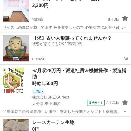
2,300円
福岡市
8月3日
サイズは画像に記載してます 色を変更したので 必要な方にお譲り致し
ます 非喫煙、ペットは飼っていません メンイで使ってない部屋なので
福岡
福岡市
カーテン、ブラインド
ニトリ
【求】古い人形譲ってくれませんか？
特に汚れ等ないですが 神経質な方はご購入はお控えください できれば
状態が悪くてもOK🙆‍♀️査定0円‼️
非...
Ad
COYASH
≪月収28万円・派遣社員≫機械操作・製造補
助
時給1,500円
日払い
株式会社BREXA Next
7月21日
提携サイト
大分県 東中津駅
半導体装置の製造業務！活躍中！安定した長期のオシゴト！寮費無料
★赴任旅費会社負担◎20代～40代の男性活躍中★未経験活躍中！高時
大分
中津市
東中津駅
その他
レースカーテン生地
給1,500円！《大分県中津市》 人気の工場のお仕事 ◇半導体装置内部
0円
のシート製造◇ ＊クリー...