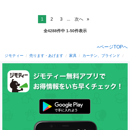
1
2
3
...
次へ
全4288件中 1-50件表示
ページTOPへ
ジモティー
売ります・あげます
家具
カーテン、ブラインド
福