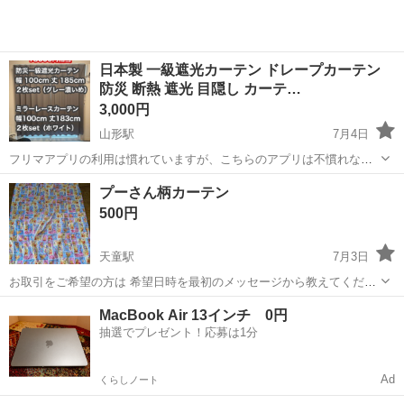
日本製 一級遮光カーテン ドレープカーテン
防災 断熱 遮光 目隠し カーテ…
3,000円
山形駅
7月4日
フリマアプリの利用は慣れていますが、こちらのアプリは不慣れなの
で不手際があった場合は申し訳ありません。 購入先：楽天市場 カーテ
山形
山形市
山形駅
カーテン、ブラインド
プーさん柄カーテン
ンメーカーくれない直販店 ※商品の詳細は楽天のページにて確認して
500円
下...
天童駅
7月3日
お取引をご希望の方は 希望日時を最初のメッセージから教えてくださ
い！ プーさんカーテン2枚 長さ約175cm 幅約100cm 画像4枚目 小さな
山形
天童市
天童駅
カーテン、ブラインド
MacBook Air 13インチ 0円
汚れあり その他は綺麗な方かと思います！
抽選でプレゼント！応募は1分
Ad
くらしノート