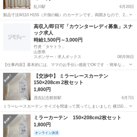
乱川駅
6月20日
製品寸法W110 H155（片側の幅）のカーテンです。両開きなので、2枚
でW220となります。1.5倍ひだ2つ山です。 レースカテンの2枚になり
山形
天童市
乱川駅
カーテン、ブラインド
高収入/即日可「カウンターレディ募集」スナ
ます。 洗濯してお送りします。 ご覧いただきありがとうございます。
ック求人
時給1,500円～3,000円
竹虎「タケトラ」
山形県
スポンサー：求人ボックス
08月06日
【仕事内容】基本的には、ママのお手伝い感覚でOKです ・簡単なド
リンク作り ・お客様とのおしゃべり …など、難しいことはお願いしま
アルバイト・パート
【交渉中】 ミラーレースカーテン
せん! 困った時は、ママが優しくフォローします。 笑顔がステキな方
150×208cm 2枚セット
や、盛り上げ上手な方は大歓迎 楽し...
1,800円
茂吉記念館前駅
6月7日
ミラーレースカーテン サイズを間違って買ってしまいました 横150cm
縦208cm 一枚は開封してあります カーテンフックもついてるのですぐ
山形
上山市
茂吉記念館前駅
カーテン、ブラインド
ミラーカーテン 150×208cm2枚セット
使えます 他にも出品してるので良かったら覗いてみてくださいね 上山
カーテン
1,800円
市のみ...
オンライン決済