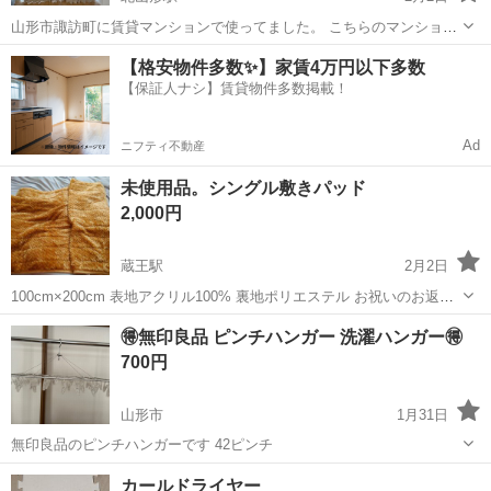
山形市諏訪町に賃貸マンションで使ってました。 こちらのマンション
は天井がとても高い為、特注で入居時に購入しました。今回退去する
山形
山形市
北山形駅
カーテン、ブラインド
カーテン
【格安物件多数✨】家賃4万円以下多数
事になりましたので同じマンションの方や他で使える方いましたはど
【保証人ナシ】賃貸物件多数掲載！
うぞ😊✨
Ad
ニフティ不動産
未使用品。シングル敷きパッド
2,000円
蔵王駅
2月2日
100cm×200cm 表地アクリル100% 裏地ポリエステル お祝いのお返し
でいただいたのですが、 未使用で箱に入れたまま保管していたそうで
山形
上山市
蔵王駅
カーテン、ブラインド
パッド
🉐無印良品 ピンチハンガー 洗濯ハンガー🉐
す。 部分的にシミがあります。 ご理解のある方宜しくお願いしま
700円
す。
山形市
1月31日
無印良品のピンチハンガーです 42ピンチ
山形
山形市
カーテン、ブラインド
無印良品
カールドライヤー