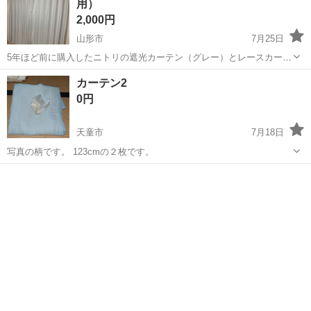
用）
2,000円
山形市
7月25日
5年ほど前に購入したニトリの遮光カーテン（グレー）とレースカーテ
ンのセットです。引っ越して不要になったためお譲りします。 サイズ
山形
山形市
カーテン、ブラインド
カーテン
カーテン2
は幅100cm x 丈230cmです。（写真は現在の家で使っている、丈が短
0円
めのものですが、色は同...
天童市
7月18日
写真の柄です。 123cmの２枚です。
山形
天童市
カーテン、ブラインド
カーテン