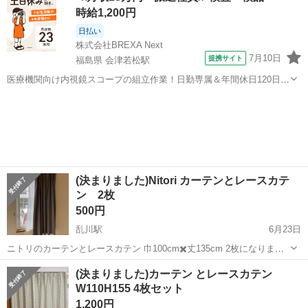
時給1,200円
日払い
株式会社BREXA Next
7月10日
提携サイト
福島県 会津若松駅
医療機関向け内視鏡スコープの組立作業！日勤専属＆年間休日120日
★◎20代～40代の男女活躍中！送迎あり！マイカー通勤OK◎無料駐車
福島
会津若松市
会津若松駅
その他
場あり★日払いあり◎空調完備で快適作業！《福島県会津若松市》 人
気の工場のお仕事 ◇医療機...
(決まりました)Nitori カーテンとレースカテ
ン 2枚
500円
乱川駅
6月23日
ニトリのカーテンとレースカテン 巾100cm✖️丈135cm 2枚になりま
す。 家が建つまでの間アパートで 半年ほど使っていましたが 目立つ
山形
天童市
乱川駅
カーテン、ブラインド
(決まりました)カーテン とレースカテン
ほつれや色あせはありません。 あくまでも中古品ですので ご理解のほ
W110H155 4枚セット
どご購入ください。
1,200円