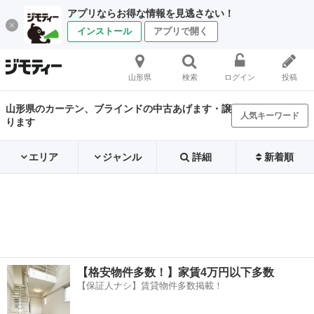
アプリならお得な情報を見逃さない！
インストール
アプリで開く
山形県
検索
ログイン
投稿
山形県のカーテン、ブラインドの中古あげます・譲
人気キーワード
ります
エリア
ジャンル
詳細
新着順
【格安物件多数！】家賃4万円以下多数
【保証人ナシ】賃貸物件多数掲載！