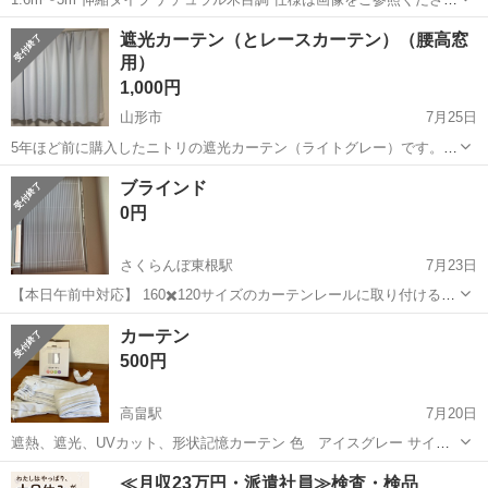
い。 取りに来ていただける方、よろしくお願いします。
山形
米沢市
米沢駅
カーテン、ブラインド
遮光カーテン（とレースカーテン）（腰高窓
用）
1,000円
山形市
7月25日
5年ほど前に購入したニトリの遮光カーテン（ライトグレー）です。
サイズは幅100cm x 丈135cmで、腰高窓に使っていました。 必要であ
山形
山形市
カーテン、ブラインド
カーテン
ブラインド
れば、同サイズのレースのカーテンも無料でおつけします（レースは
0円
少しだけ汚れあります）...
さくらんぼ東根駅
7月23日
【本日午前中対応】 160✖️120サイズのカーテンレールに取り付けるブ
ラインドです。 色はホワイト、使用期間は約1年半 7/25.26午前中に取
山形
東根市
さくらんぼ東根駅
カーテン、ブラインド
カーテン
りに来れる方にお譲りします。 別のサイズで、170✖️217サイズもあり
ブラインド
500円
ます。
高畠駅
7月20日
遮熱、遮光、UVカット、形状記憶カーテン 色 アイスグレー サイ
ズ 150✖️200 1枚 購入時期は不明 汚れなどはありません。
山形
東置賜郡
高畠駅
カーテン、ブラインド
≪月収23万円・派遣社員≫検査・検品