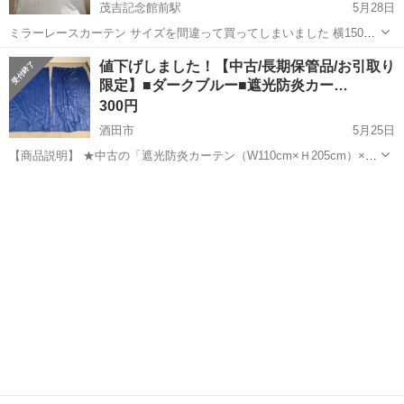
茂吉記念館前駅
5月28日
ミラーレースカーテン サイズを間違って買ってしまいました 横150cm
縦208cm 一枚は開封してあります カーテンフックもついてるのですぐ
山形
上山市
茂吉記念館前駅
カーテン、ブラインド
値下げしました！【中古/長期保管品/お引取り
使えます 他にも出品してるので良かったら覗いてみてくださいね 上山
限定】■ダークブルー■遮光防炎カー…
市のみ...
300円
酒田市
5月25日
【商品説明】 ★中古の「遮光防炎カーテン（W110cm×Ｈ205cm）×2
枚セット ダークブルー タッセル付き」の投稿です。 ★中古及び長期
山形
酒田市
カーテン、ブラインド
カーテン
保管品ですが、大きな汚れや破れ、ほつれもなく、比較的きれいな状
態です。 ★商品...