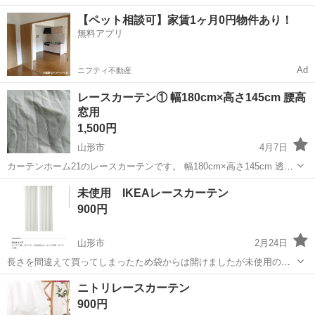
務！嬉しい寮費無料！ワンルーム寮完備★マイカー通勤OK＆工場敷地
岩手
釜石市
釜石駅
その他
【ペット相談可】家賃1ヶ月0円物件あり！
内に無料駐車場あり★！《岩手県釜石市》 人気の工場のお仕事 ◇空気
無料アプリ
圧制御機器（シリンダ、バルブ...
Ad
ニフティ不動産
レースカーテン① 幅180cm×高さ145cm 腰高
窓用
1,500円
山形市
4月7日
カーテンホーム21のレースカーテンです。 幅180cm×高さ145cm 透け
て見えるのを防止する機能性はないようです。 下に重しは入っていま
山形
山形市
カーテン、ブラインド
カーテン
未使用 IKEAレースカーテン
せん。 縦に品のある織模様が入っています。 コインランドリーで洗
900円
濯、自然乾燥か低温...
山形市
2月24日
長さを間違えて買ってしまったため袋からは開けましたが未使用の状
態です。
山形
山形市
カーテン、ブラインド
カーテン
ニトリレースカーテン
900円