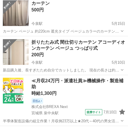
カーテン
500円
今泉駅
5月15日
カーテン ベージュ 約220cm 遮光タイプ ベージュカラーのカーテンで
す。
山形
長井市
今泉駅
カーテン、ブラインド
カーテン
折りたたみ式 間仕切りカーテン アコーディオ
ンカーテン ベージュ つっぱり式
200円
今泉駅
5月10日
新品購入後、長すぎたため自分でカットしました。 現在の長さは約
220cmです。 免打孔タイプの折りたたみ式間仕切りカーテンです。 取
山形
長井市
今泉駅
カーテン、ブラインド
カーテン
≪月収24万円・派遣社員≫機械操作・製造補
り付け簡単で、壁に穴を開けずに設置できます。 ・カラー：ベージュ
助
（アイボリー系） ・サイズ：...
時給1,300円
日払い
株式会社BREXA Next
7月10日
提携サイト
宮城県 泉中央駅
半導体製造設備の組立作業！月収例23万以上★20代～40代の男女活躍
中中！社会保険完備！送迎あり！◎マイカー通勤OK＆無料駐車場完