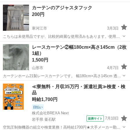
山形
山形市
カーテン、ブラインド
つっぱり
カーテンのアジャスタフック
200円
寒河江市
3月3日
こちらは未使用品ですが、比較的綺麗な使用済みもあります。使用済
みもほしい方は言ってください。 ノークレームで。
山形
寒河江市
カーテン、ブラインド
使用済み
レースカーテン②幅180cm×高さ145cm（2枚
1組）
1,500円
山形市
4月7日
カーテンホーム21製レースカーテンです。 幅180cm×高さ145cm 透け
て見えるのを防止する機能性はないようです。 下に重しは入っていま
山形
山形市
カーテン、ブラインド
カーテン
≪寮無料・月収35万円・派遣社員≫検査・検
せん。 コインランドリーで洗濯、自然乾燥か低温で乾燥機をかけてお
品
渡しします。 ご...
時給1,700円
日払い
株式会社BREXA Next
7月10日
提携サイト
岩手県 釜石駅
空気圧制御機器の組立や検査業務！高時給1700円★大手メーカー勤