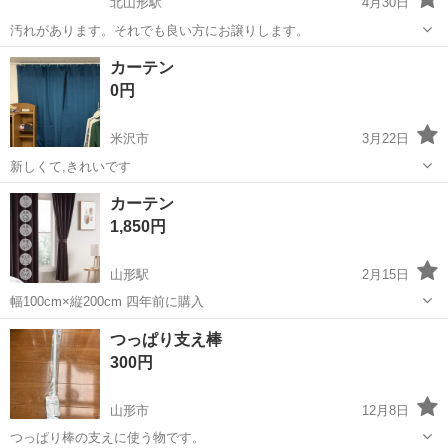
北山形駅
4月30日
汚れがあります。それでも良い方にお譲りします。
山形
山形市
北山形駅
カーテン、ブラインド
ニトリ
カーテン
0円
米沢市
3月22日
新しくて,きれいです
山形
米沢市
カーテン、ブラインド
カーテン
カーテン
1,850円
山形駅
2月15日
幅100cm×縦200cm 四年前に購入
山形
山形市
山形駅
カーテン、ブラインド
カーテン
つっぱり支え棒
300円
山形市
12月8日
つっぱり棒の支えに使う物です。