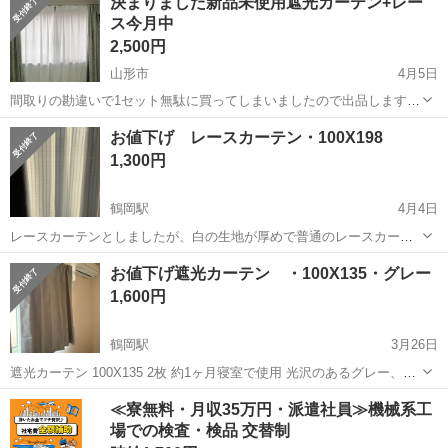
決まりました新品未使用遮光カーテン+レー
に汚れや、毛羽立ちありますが、 柄物なので、さほど目立たないと思
ス今月中
います フックはついてますが、...
2,500円
山形市
4月5日
間取りの勘違いで1セット無駄に買ってしまいましたので出品します🙇
袋も開けていない状態です。 1.2枚目の写真は現在取り付けているカー
山形
山形市
カーテン、ブラインド
カーテン
お値下げ レースカーテン・100X198
テンで日中撮影した写真です。 4枚目が夜撮った写真です。 遮光性カ
1,300円
ーテン 幅100×丈178...
鶴岡駅
4月4日
レースカーテンとしましたが、白の生地が厚めで普通のレースカーテ
ンと違ってあまり透けて見えません。 写真が上手く撮れませんでした
山形
鶴岡市
鶴岡駅
カーテン、ブラインド
カーテン
お値下げ遮光カーテン ・100X135・グレー
が、光沢のある透け感が無い生地に水色と白の糸で刺繍がしてありま
1,600円
す。 画像3枚目。 画像は日光のせ...
鶴岡駅
3月26日
遮光カーテン 100X135 2枚 約1ヶ月寝室で使用 光沢のあるグレー、ほ
ぼ使用感ありません。 遮光カーテンなので、生地は硬いです。 他にも
山形
鶴岡市
鶴岡駅
カーテン、ブラインド
カーテン
≪寮無料・月収35万円・派遣社員≫機械系工
色々出品中です。 宜しくお願いします。
場での検査・検品 交替制