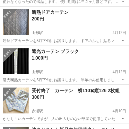
使わなくなったので出品します。 使用期間は1年２ヶ月ほどです。 サ
イズは画像に貼っております。 もう1セットも出品しております。
山形
山形市
羽前千歳駅
カーテン、ブラインド
断熱ドアカーテン
カーテン
200円
山形駅
4月12日
断熱ドアカーテンを5月下旬にお譲りします。 ドアのふちに貼るマジ
ックテープはありませんがカーテン側の方にはついてます。 直接取り
山形
山形市
山形駅
カーテン、ブラインド
断熱
遮光カーテン ブラック
に来てくれる方のみです。 数ヶ月のみ使用しました。 1枚プレミアム
1,000円
磁気断...
山形駅
4月12日
遮光断熱カーテンを5月下旬にお譲りします。 半年のみ使用しまし
た。 直接取りに来てくれる方のみです。 山形市緑町です。 詳細 カー
山形
山形市
山形駅
カーテン、ブラインド
カーテン
受付終了 カーテン 横110✖️縦126 2枚組
テン 1級遮光 幅150cm×丈178cm 2枚組 ブラック 断熱 防...
300円
赤湯駅
4月10日
かなり古いカーテンですが、人の出入りのない部屋で使用していたの
で、古いわりにはわりときれいです 洗濯しました 画像最後の2枚、裾
山形
南陽市
赤湯駅
カーテン、ブラインド
カーテン