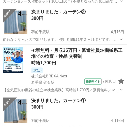
カーテン&レース 4枚セット( 100X110cm) 不要となったため出品で
す。 使用期間半年 強く臭いの残る使用環境ではなかったです。 ペッ
山形
山形市
蔵王駅
カーテン、ブラインド
カーテン
決まりました．カーテン②
ト飼育なし、禁煙。 ノークレームノーリターンでお願いします。
300円
羽前千歳駅
4月16日
使わなくなったので出品します。 使用期間は1年２ヶ月ほどです。 サ
イズは画像に貼っております。 もう1セットも出品中ですので確認お
山形
山形市
羽前千歳駅
カーテン、ブラインド
≪寮無料・月収35万円・派遣社員≫機械系工
願いします。
場での検査・検品 交替制
カーテン
時給1,700円
日払い
株式会社BREXA Next
7月10日
提携サイト
岩手県 釜石駅
【空気圧制御機器の組立や検査業務】高時給1,700円／寮費無料／マイ
カー通勤OK＆工場敷地内に無料駐車場あり 人気の工場のお仕事 ◇空
岩手
釜石市
釜石駅
その他
決まりました。カーテン①
気圧制御機器（シリンダ、バルブ等）の製造・組立、検査、梱包、入
300円
出荷業務◇ ＊大手メーカー...
羽前千歳駅
4月16日