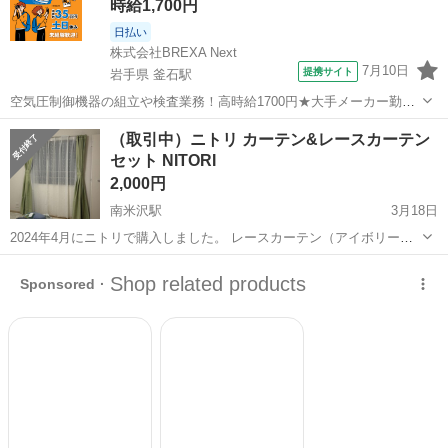
時給1,700円
日払い
株式会社BREXA Next
7月10日
提携サイト
岩手県 釜石駅
空気圧制御機器の組立や検査業務！高時給1700円★大手メーカー勤
務！嬉しい寮費無料！ワンルーム寮完備★マイカー通勤OK＆工場敷地
岩手
釜石市
釜石駅
その他
（取引中）ニトリ カーテン&レースカーテン
内に無料駐車場あり★！《岩手県釜石市》 人気の工場のお仕事 ◇空気
セット NITORI
圧制御機器（シリンダ、バルブ...
2,000円
南米沢駅
3月18日
2024年4月にニトリで購入しました。 レースカーテン（アイボリー・
100×198cm×2枚）と、 遮光2級・遮熱・防炎カーテン（イエローグリ
山形
米沢市
南米沢駅
カーテン、ブラインド
カーテン
ーン・100×200cm×2枚）をまとめてお譲りします。 全体的に比較的き
れい...