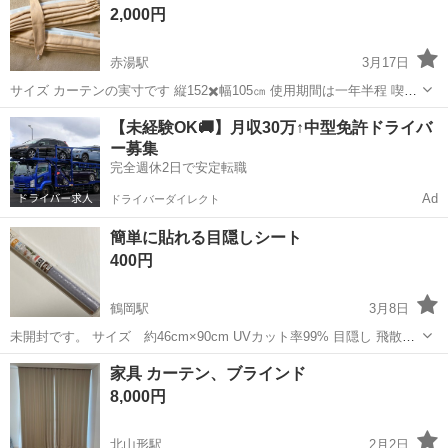
カーテン
2,000円
赤湯駅
3月17日
サイズ カーテンの実寸です 縦152✖️幅105㎝ 使用期間は一年半程 喫煙
者なし 遮光1級で、厚手のしっかりした生地です きれいな状態です ★
山形
南陽市
赤湯駅
カーテン、ブラインド
カーテン
【未経験OK🚚】月収30万↑中型免許ドライバ
まとめ買いでお値引きあり★
ー募集
完全週休2日で安定転職
Ad
ドライバーダイレクト
簡単に貼れる目隠しシート
400円
鶴岡駅
3月8日
未開封です。 サイズ 約46cm×90cm UVカット率99% 目隠し 飛散防
止 繰り返し貼ってはがせる
山形
鶴岡市
鶴岡駅
カーテン、ブラインド
シート
家具 カーテン、ブラインド
8,000円
北山形駅
2月2日