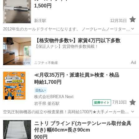
1,500円
新庄駅
12月31日
2012年生のカールドライヤーになります。 ノークレームノーリターン
ノーキャンセルでお願いします
山形
新庄市
新庄駅
カーテン、ブラインド
【格安物件多数✨】家賃4万円以下多数
【保証人ナシ】賃貸物件多数掲載！
カールドライヤー
Ad
ニフティ不動産
≪月収35万円・派遣社員≫検査・検品
時給1,700円
日払い
株式会社BREXA Next
7月10日
提携サイト
岩手県 釜石駅
空気圧制御機器の組立や検査業務！高時給1700円★大手メーカー勤
務！嬉しい寮費無料！ワンルーム寮完備★マイカー通勤OK＆工場敷地
岩手
釜石市
釜石駅
その他
ニトリ ブラインド(カーテンレール取付金具
内に無料駐車場あり★！《岩手県釜石市》 人気の工場のお仕事 ◇空気
付き) 幅60cm×長さ90cm
圧制御機器（シリンダ、バルブ...
900円