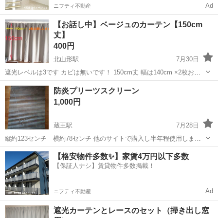
Ad
ニフティ不動産
【お話し中】ベージュのカーテン【150cm
丈】
400円
北山形駅
7月30日
遮光レベルは3です カビは無いです！ 150cm丈 幅は140cm ×2枚お渡
しします 1枚でいい方は200円でOKです お釣り出せません。ちょうど
山形
山形市
北山形駅
カーテン、ブラインド
防炎プリーツスクリーン
でご用意ください。 山形市内配送＋200円で賜ります
1,000円
蔵王駅
7月28日
縦約123センチ 横約78センチ 他のサイトで購入し半年程使用しまし
た。 取り付けの金具は付きません。 和紙素材。 グレー色。3枚目の色
山形
山形市
蔵王駅
カーテン、ブラインド
和紙
【格安物件多数✨】家賃4万円以下多数
２枚目の様な模様は初めからありました。 中古となってます。ご理解
【保証人ナシ】賃貸物件多数掲載！
のある方宜しくお願いし...
Ad
ニフティ不動産
遮光カーテンとレースのセット（掃き出し窓