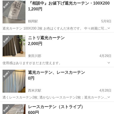
宮城
泉中央駅
その他
『相談中』お値下げ遮光カーテン・100X200
備！作業着無償貸与◎食堂利用可★《宮城県黒川郡大和町》 人気の工
1,200円
場のお仕事 ◇半導体製造設備...
鶴岡駅
5月9日
遮光カーテン 100X200 2枚 お色はくすんだ水色です。 中々綺麗に写真
が撮れずにすみません。 約1ヶ月使用ですが、遮光カーテンなので硬
山形
鶴岡市
鶴岡駅
カーテン、ブラインド
カーテン
ニトリ遮光カーテン
目で、特に使用感などはありません。 他にも色々出品中です。 よろし
2,000円
くお願いします。
東田川郡
4月29日
使用感はありますがまだまだ使えます。
山形
東田川郡
カーテン、ブラインド
カーテン
遮光カーテン、レースカーテン
0円
西米沢駅
4月28日
透くレースカーテン2枚; 透かないレースカーテン2枚；遮光カーテン2
枚計6です。 1枚のサイズは約1.4m*2m 4/30朝9時頃、とりにきてくれ
山形
米沢市
西米沢駅
カーテン、ブラインド
カーテン
レースカーテン（ストライプ）
る方を優先させていただきます。 時間厳守お約束できない方は連絡ご
600円
遠慮くださ...