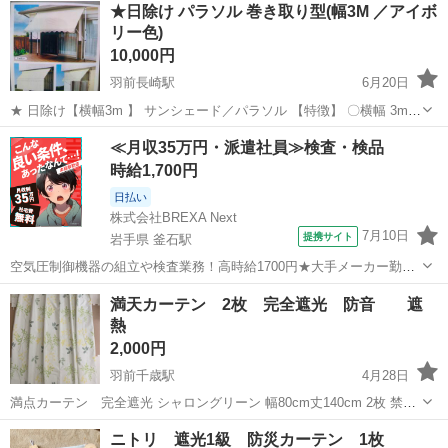
★日除け パラソル 巻き取り型(幅3M ／アイボ
リー色)
10,000円
羽前長崎駅
6月20日
★ 日除け【横幅3m 】 サンシェード／パラソル 【特徴】 〇横幅 3mで
南面 西日に最適 〇ハンドル操作で角度自由＆格納 〇日除け＆雨よけ
山形
東村山郡
羽前長崎駅
カーテン、ブラインド
≪月収35万円・派遣社員≫検査・検品
／サンシェード 〇オーニング、雨よけ 〇撥水加工＆UVカット 〇手...
パラソル
時給1,700円
日払い
株式会社BREXA Next
7月10日
提携サイト
岩手県 釜石駅
空気圧制御機器の組立や検査業務！高時給1700円★大手メーカー勤
務！嬉しい寮費無料！ワンルーム寮完備★マイカー通勤OK＆工場敷地
岩手
釜石市
釜石駅
その他
満天カーテン 2枚 完全遮光 防音 遮
内に無料駐車場あり★！《岩手県釜石市》 人気の工場のお仕事 ◇空気
熱
圧制御機器（シリンダ、バルブ...
2,000円
羽前千歳駅
4月28日
満点カーテン 完全遮光 シャロングリーン 幅80cm丈140cm 2枚 禁
煙、ペットなしです
山形
山形市
羽前千歳駅
カーテン、ブラインド
ニトリ 遮光1級 防災カーテン 1枚