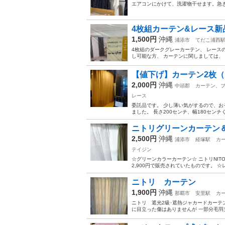
エアコンにかけて、洗濯物干せます。急
4枚組カーテン&レース
1,500円
沖縄
浦添市
てだこ浦西
4枚組のダークグレーカーテン、 レース
し可能な方、 カーテンに関しましては、 
【値下げ】カーテン2枚
2,000円
沖縄
中頭郡
カーテン、
レース
委託品です。 少し薄い気がするので、お
ました。 長さ200センチ、幅180セン
ニトリグリーンカーテン
2,500円
沖縄
浦添市
経塚駅
カ
テイジン
☆グリーンカラーカーテン☆ ニトリNITOR
2,900円で販売されていたものです。 ☆レー
ニトリ カーテン
1,900円
沖縄
那覇市
安里駅
カ
ニトリ 遮光2級･遮熱ジャカードカーテン 
に目立った傷はありませんが 一部分毛羽立