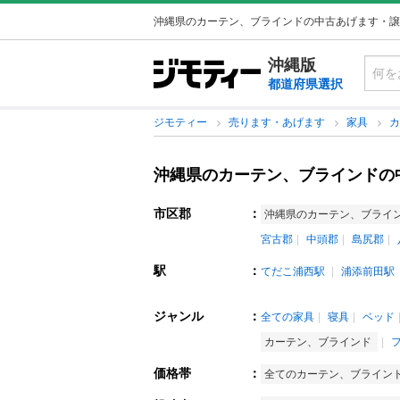
沖縄県のカーテン、ブラインドの中古あげます・譲
沖縄版
都道府県選択
ジモティー
売ります・あげます
家具
沖縄県のカーテン、ブラインドの
市区郡
：
沖縄県のカーテン、ブライ
宮古郡
中頭郡
島尻郡
駅
：
てだこ浦西駅
浦添前田駅
ジャンル
：
全ての家具
寝具
ベッド
カーテン、ブラインド
価格帯
：
全てのカーテン、ブライン