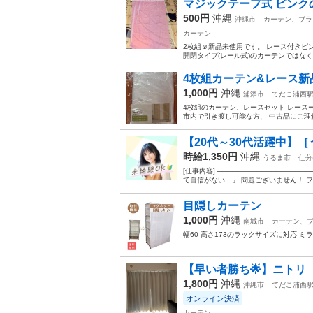
マジックテープ式 ピンクのカ
500円
沖縄
沖縄市
カーテン、ブラ
カーテン
2枚組☺️新品未使用です。 レース付きピ
開閉タイプ(レール式)のカーテンではな
4枚組カーテン&レース新
1,000円
沖縄
浦添市
てだこ浦西
4枚組のカーテン、レースセット レース
市内で引き渡し可能な方、 中古品にご理解
【20代～30代活躍中】［
時給1,350円
沖縄
うるま市
仕分
[仕事内容] ───────────────
て自信がない…」 問題ございません！ フ
目隠しカーテン
1,000円
沖縄
南城市
カーテン、
幅60 高さ173のラックサイズに対応 ミラ
【早い者勝ち🌟】ニトリ
1,800円
沖縄
沖縄市
てだこ浦西
オンライン決済
カーテン