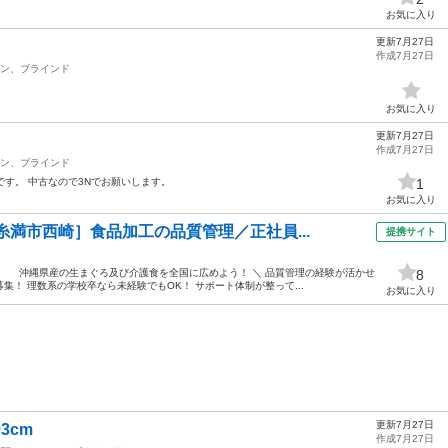
お気に入り
更新7月27日
作成7月27日
ン、ブラインド
お気に入り
更新7月27日
作成7月27日
ン、ブラインド
寸です。 中古なので3Nでお願いします。
1
お気に入り
糸満市西崎］食品加工の品質管理／正社員...
提携サイト
て、 沖縄県産の生まぐろ及び介護食を全国に広めよう！ ＼ 品質管理の経験が活かせ
8
！ 理数系の学校卒なら未経験でもOK！ サポート体制が整って...
お気に入り
更新7月27日
3cm
作成7月27日