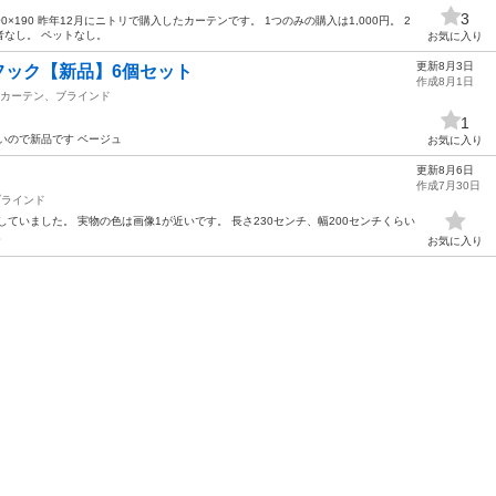
3
00×190 昨年12月にニトリで購入したカーテンです。 1つのみの購入は1,000円。 2
者なし。 ペットなし。
お気に入り
更新8月3日
 フック【新品】6個セット
作成8月1日
カーテン、ブラインド
1
いので新品です ベージュ
お気に入り
更新8月6日
作成7月30日
ブラインド
ていました。 実物の色は画像1が近いです。 長さ230センチ、幅200センチくらい
。
お気に入り