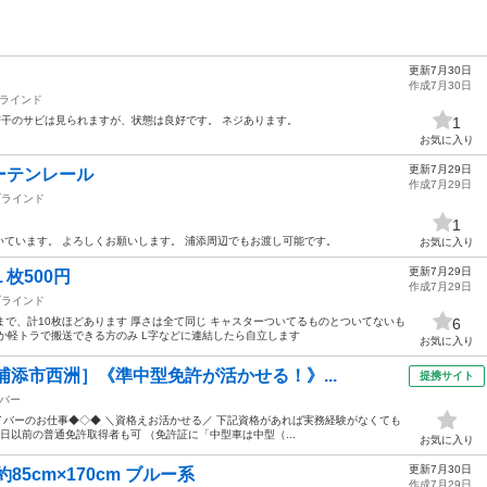
更新7月30日
作成7月30日
ラインド
に若干のサビは見られますが、状態は良好です。 ネジあります。
1
お気に入り
更新7月29日
ーテンレール
作成7月29日
ブラインド
1
ています。 よろしくお願いします。 浦添周辺でもお渡し可能です。
お気に入り
更新7月29日
枚500円
作成7月29日
ブラインド
のまで、計10枚ほどあります 厚さは全て同じ キャスターついてるものとついてないも
6
か軽トラで搬送できる方のみ L字などに連結したら自立します
お気に入り
浦添市西洲］《準中型免許が活かせる！》...
提携サイト
バー
ライバーのお仕事◆◇◆ ＼資格えお活かせる／ 下記資格があれば実務経験がなくても
6月1日以前の普通免許取得者も可 （免許証に「中型車は中型（...
お気に入り
更新7月30日
85cm×170cm ブルー系
作成7月29日