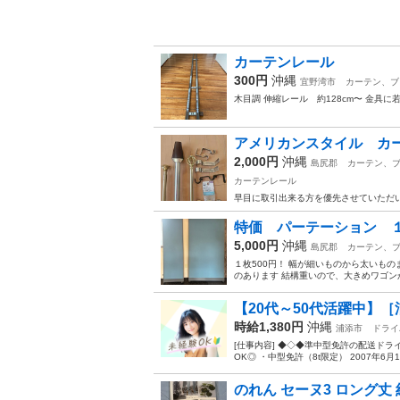
カーテンレール
300円
沖縄
宜野湾市
カーテン、ブ
木目調 伸縮レール 約128cm〜 金具
アメリカンスタイル カ
2,000円
沖縄
島尻郡
カーテン、
カーテンレール
早目に取引出来る方を優先させていただい
特価 パーテーション １
5,000円
沖縄
島尻郡
カーテン、
１枚500円！ 幅が細いものから太いも
のあります 結構重いので、大きめワゴン
【20代～50代活躍中】［
時給1,380円
沖縄
浦添市
ドライ
[仕事内容] ◆◇◆準中型免許の配送ド
OK◎ ・中型免許（8t限定） 2007年
のれん セーヌ3 ロング丈 約