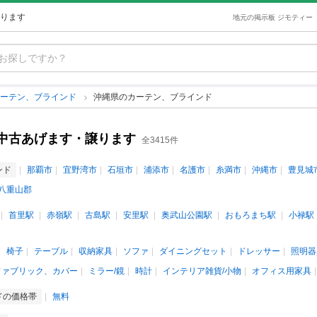
ります
地元の掲示板 ジモティー
カーテン、ブラインド
沖縄県のカーテン、ブラインド
中古あげます・譲ります
全3415件
ンド
那覇市
宜野湾市
石垣市
浦添市
名護市
糸満市
沖縄市
豊見城
八重山郡
首里駅
赤嶺駅
古島駅
安里駅
奥武山公園駅
おもろまち駅
小禄駅
椅子
テーブル
収納家具
ソファ
ダイニングセット
ドレッサー
照明器
ファブリック、カバー
ミラー/鏡
時計
インテリア雑貨/小物
オフィス用家具
ドの価格帯
無料