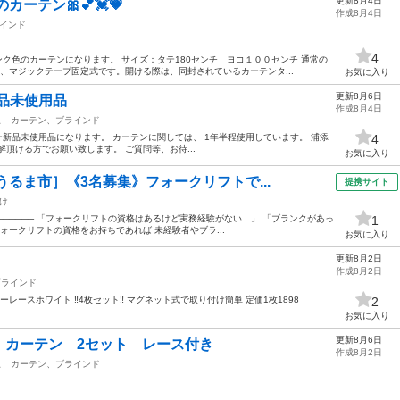
更新8月4日
ーテン🎀💕💓💗
作成8月4日
インド
4
ンク色のカーテンになります。 サイズ：タテ180センチ ヨコ１００センチ 通常の
く、マジックテープ固定式です。開ける際は、同封されているカーテンタ...
お気に入り
更新8月6日
品未使用品
作成8月4日
駅
カーテン、ブラインド
ー新品未使用品になります。 カーテンに関しては、 1年半程使用しています。 浦添
4
頂ける方でお願い致します。 ご質問等、お待...
お気に入り
うるま市］《3名募集》フォークリフトで...
提携サイト
け
────────── 「フォークリフトの資格はあるけど実務経験がない…」 「ブランクがあっ
1
ォークリフトの資格をお持ちであれば 未経験者やブラ...
お気に入り
更新8月2日
作成8月2日
ブラインド
ーレースホワイト ‼️4枚セット‼️ マグネット式で取り付け簡単 定価1枚1898
2
お気に入り
更新8月6日
 カーテン 2セット レース付き
作成8月2日
駅
カーテン、ブラインド