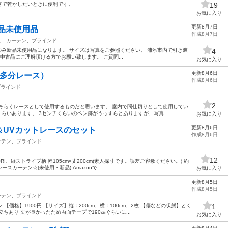
ぎで乾かしたいときに便利です。
19
お気に入り
更新8月7日
新品未使用品
作成8月7日
駅
カーテン、ブラインド
のみ新品未使用品になります。 サイズは写真をご参照ください。 浦添市内で引き渡
4
中古品にご理解頂ける方でお願い致します。 ご質問...
お気に入り
更新8月6日
（多分レース）
作成8月6日
ブラインド
2
そらくレースとして使用するものだと思います。 室内で間仕切りとして使用してい
チくらいあります。 3センチくらいのペン跡がうっすらとありますが、写真...
お気に入り
更新8月6日
＆UVカットレースのセット
作成8月6日
ーテン、ブラインド
12
I、縦ストライプ柄 幅105cm×丈200cm(素人採寸です。誤差ご容赦ください。) 約
スカーテン☆(未使用・新品) Amazonで...
お気に入り
更新8月5日
作成8月5日
ーテン、ブラインド
【価格】1900円 【サイズ】縦：200cm、横：100cm、2枚 【傷などの状態】とく
1
ちあり 丈が長かったため両面テープで190㎝ぐらいに...
お気に入り