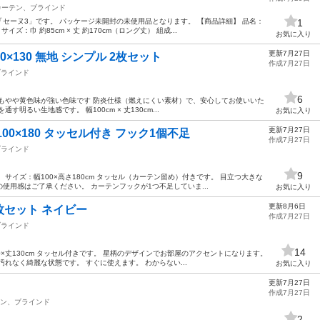
カーテン、ブラインド
セーヌ3」です。 パッケージ未開封の未使用品となります。 【商品詳細】 品名：
1
ズ：巾 約85cm × 丈 約170cm（ロング丈） 組成...
お気に入り
更新7月27日
0×130 無地 シンプル 2枚セット
作成7月27日
ブラインド
6
もやや黄色味が強い色味です 防炎仕様（燃えにくい素材）で、安心してお使いいた
明るい生地感です。 幅100cm × 丈130cm...
お気に入り
更新7月27日
00×180 タッセル付き フック1個不足
作成7月27日
ブラインド
9
サイズ：幅100×高さ180cm タッセル（カーテン留め）付きです。 目立つ大きな
使用感はご了承ください。 カーテンフックが1つ不足していま...
お気に入り
更新8月6日
2枚セット ネイビー
作成7月27日
ブラインド
14
0×丈130cm タッセル付きです。 星柄のデザインでお部屋のアクセントになります。
れなく綺麗な状態です。 すぐに使えます。 わからない...
お気に入り
更新7月27日
作成7月27日
ン、ブラインド
2