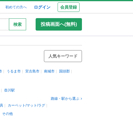
ログイン
会員登録
初めての方へ
投稿画面へ(無料)
検索
人気キーワード
市
うるま市
宮古島市
南城市
国頭郡
壺川駅
路線・駅から選ぶ
具
カーペット/マット/ラグ
その他