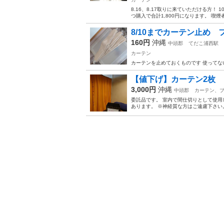
8.16、8.17取りに来ていただける方！ 1
つ購入で合計1,800円になります。 喫煙
8/10までカーテン止め
160円
沖縄
中頭郡
てだこ浦西駅
カーテン
カーテンを止めておくものです 使ってな
【値下げ】カーテン2枚
3,000円
沖縄
中頭郡
カーテン、
委託品です。 室内で間仕切りとして使用し
あります。 ※神経質な方はご遠慮下さい