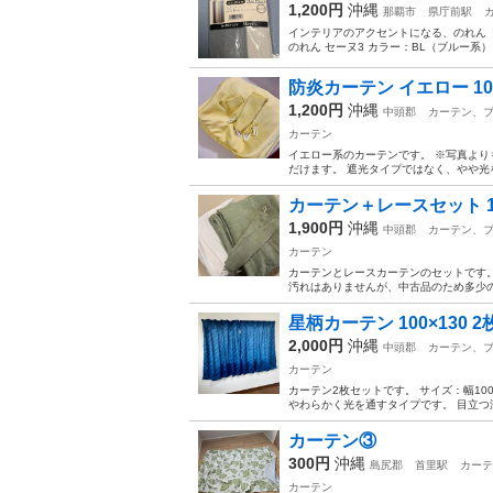
1,200円
沖縄
那覇市
県庁前駅
インテリアのアクセントになる、のれん「
のれん セーヌ3 カラー：BL（ブルー系） サイ
防炎カーテン イエロー 10
1,200円
沖縄
中頭郡
カーテン、
カーテン
イエロー系のカーテンです。 ※写真より
だけます。 遮光タイプではなく、やや光を通す
カーテン＋レースセット 1
1,900円
沖縄
中頭郡
カーテン、
カーテン
カーテンとレースカーテンのセットです。 
汚れはありませんが、中古品のため多少の
星柄カーテン 100×130 
2,000円
沖縄
中頭郡
カーテン、
カーテン
カーテン2枚セットです。 サイズ：幅10
やわらかく光を通すタイプです。 目立つ汚
カーテン③
300円
沖縄
島尻郡
首里駅
カーテ
カーテン