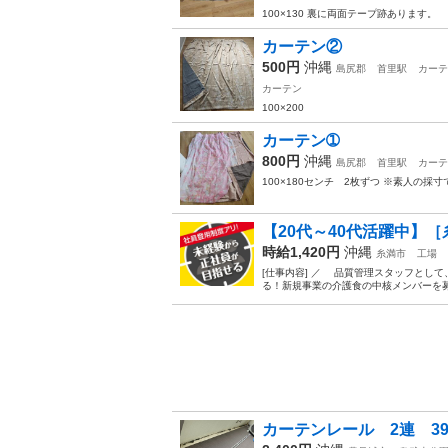
100×130 裏に両面テープ跡あります。
カーテン②
500円
沖縄
島尻郡
首里駅
カーテ
カーテン
100×200
カーテン➀
800円
沖縄
島尻郡
首里駅
カーテ
100×180センチ 2枚ずつ ※素人の採
【20代～40代活躍中】［
時給1,420円
沖縄
糸満市
工場
[仕事内容] ／ 品質管理スタッフとし
る！新規事業の介護食の中核メンバーを募集
カーテンレール 2連 39