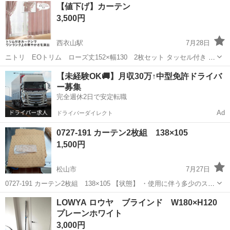
愛媛
松山市
西衣山駅
カーテン、ブラインド
カーテン
【値下げ】カーテン
3,500円
西衣山駅
7月28日
ニトリ EOトリム ローズ丈152×幅130 2枚セット タッセル付き ２
枚目以降が実物の写真になります。 逆光で色が暗く見えますが、1枚
愛媛
松山市
西衣山駅
カーテン、ブラインド
カーテン
【未経験OK🚚】月収30万↑中型免許ドライバ
目の写真通りの色です。
ー募集
完全週休2日で安定転職
Ad
ドライバーダイレクト
0727-191 カーテン2枚組 138×105
1,500円
松山市
7月27日
0727-191 カーテン2枚組 138×105 【状態】 ・使用に伴う多少のス
レ、キズ、落としきれない汚れなどございます ・詳細は現地でご確認
愛媛
松山市
カーテン、ブラインド
現地
LOWYA ロウヤ ブラインド W180×H120
ください ・お値引きは出来かねますのでご了承願います ※中古品...
プレーンホワイト
3,000円