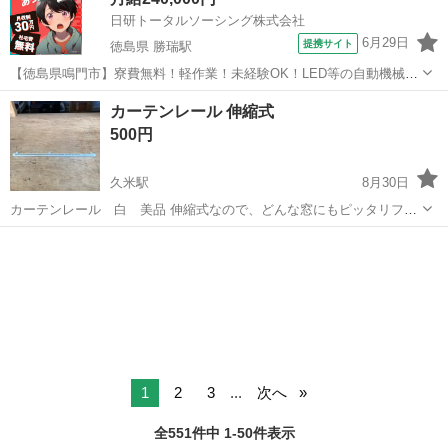
日研トータルソーシング株式会社
6月29日
提携サイト
徳島県 勝瑞駅
【徳島県鳴門市】寮費無料！軽作業！未経験OK！LED等の自動機械加
工・検査・梱包・データ入力《お仕事No.NS0560》 お仕事について ス
徳島
鳴門市
勝瑞駅
その他
カーテンレール 伸縮式
マートフォンやパソコン、車などに使われるLED等の電子部品の製造
500円
とそれに付帯する作...
久米駅
8月30日
カーテンレール 白 美品 伸縮式なので、どんな窓にもピッタリフィ
ット サイズ 約740 〜1270 管理番号 1945706
愛媛
松山市
久米駅
カーテン、ブラインド
カーテンレール
1
2
3
...
次へ
全551件中 1-50件表示