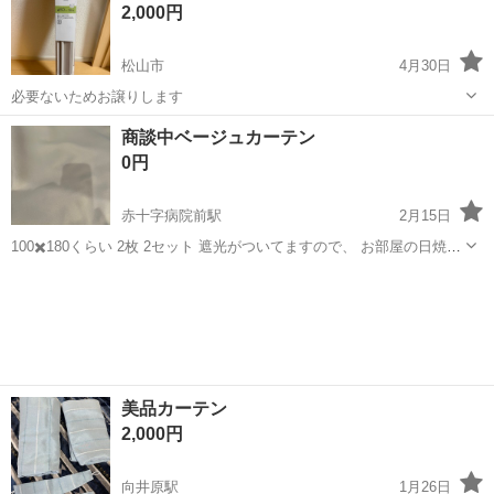
2,000円
店舗窓用断熱フィルムです。...
松山市
4月30日
必要ないためお譲りします
愛媛
松山市
カーテン、ブラインド
木製
商談中ベージュカーテン
0円
赤十字病院前駅
2月15日
100✖️180くらい 2枚 2セット 遮光がついてますので、 お部屋の日焼け
防止にいかがですか 購入時期が違うため少し色が違うかもですが、ぱ
愛媛
松山市
赤十字病院前駅
カーテン、ブラインド
っと見わからないと思います。 使用にともない裾汚れあります。 レー
カーテン
スはお...
美品カーテン
2,000円
向井原駅
1月26日