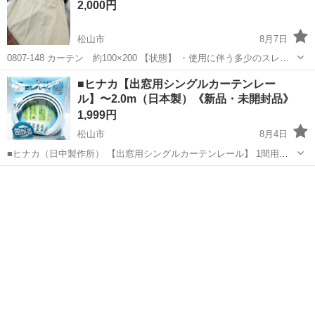
2,000円
松山市
8月7日
0807-148 カーテン 約100×200 【状態】 ・使用に伴う多少のスレ、
キズ、落としきれない汚れなどございます ・詳細は現地でご確認くだ
愛媛
松山市
カーテン、ブラインド
現地
■ヒナカ【出窓用シングルカーテンレー
さい ・お値引きは出来かねますのでご了承願います ※中古品のた...
ル】〜2.0m（日本製）《新品・未開封品》
1,999円
松山市
8月4日
■ヒナカ（日中製作所） 【出窓用シングルカーテンレール】 1間用
（〜2.0m） ・カラー：ホワイト ・日本製《新品・未開封品》 ◉普通の
愛媛
松山市
カーテン、ブラインド
直線だけで無く、コの字出窓・三角出窓・湾曲出窓・台形出窓・多角
形出窓などの異型の出窓に...