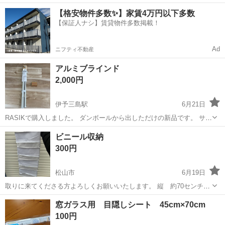
躍中！寮費無料★備品付き1R寮完備！自宅からマイカー通勤OK！無料
徳島
その他
【格安物件多数✨】家賃4万円以下多数
駐車場完備◎正社員登用制度あり！《徳島県板野郡松茂町》 人気の工
【保証人ナシ】賃貸物件多数掲載！
場のお仕事 ◇車載用リチウ...
Ad
ニフティ不動産
アルミブラインド
2,000円
伊予三島駅
6月21日
RASIKで購入しました。 ダンボールから出しただけの新品です。 サイ
ズが合わず出品します。 幅70cm 丈90cmです。
愛媛
四国中央市
伊予三島駅
カーテン、ブラインド
ビニール収納
300円
松山市
6月19日
取りに来てくださる方よろしくお願いいたします。 縦 約70センチ
横 約30センチ
愛媛
松山市
カーテン、ブラインド
ビニール
窓ガラス用 目隠しシート 45cm×70cm
100円