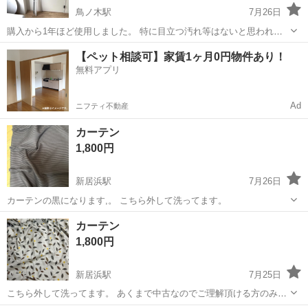
鳥ノ木駅
7月26日
購入から1年ほど使用しました。 特に目立つ汚れ等はないと思われま
す。 ロック機能もあり、とても便利でした 引っ越しに伴い出品いたし
愛媛
伊予市
鳥ノ木駅
カーテン、ブラインド
【ペット相談可】家賃1ヶ月0円物件あり！
ます。
無料アプリ
ブラインド
Ad
ニフティ不動産
カーテン
1,800円
新居浜駅
7月26日
カーテンの黒になります,。 こちら外して洗ってます。
愛媛
新居浜市
新居浜駅
カーテン、ブラインド
カーテン
カーテン
1,800円
新居浜駅
7月25日
こちら外して洗ってます。 あくまで中古なのでご理解頂ける方のみ購
入お願いします。