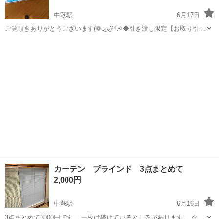
中萩駅
6月17日
ご覧頂きありがとうございます(❁ᴗ͈ˬᴗ͈)⁾⁾⁾🎶◆引き渡し限定【お取り引き
場所】『ローソン萩生店』 ◆【お取り引き時間】11時〜17時迄で可能
愛媛
新居浜市
中萩駅
カーテン、ブラインド
窓ガラス
な日時ご提示下さい。※17時以降は不可 窓ガラス用目隠しシートで
す！ ...
カーテン ブラインド 3点まとめて
2,000円
中萩駅
6月16日
3点まとめて3000円です。 一枚は破けているところがあります。 タテ