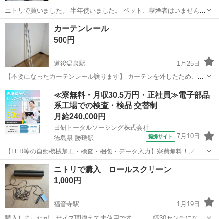
ニトリで買いました。 半年使いました。 ペット、喫煙者はいません。
幅100センチ 長さ180センチ です。 一枚目の写真が全てです。 綺麗な
愛媛
伊予市
向井原駅
カーテン、ブラインド
カーテン
カーテンレール
水色？です^ ^
500円
道後温泉駅
1月25日
【不要になったカーテンレール譲ります】 カーテンを外したため、カ
ーテンレールが不要になりました。 まだ使える状態です✨ ・使用して
愛媛
松山市
道後温泉駅
カーテン、ブラインド
≪寮無料・月収30.5万円・正社員≫電子部品
いたものになります ・細かいキズや使用感はあります 自宅まで取りに
系工場での検査・検品 交替制
カーテンレール
来ていただける方だと...
月給240,000円
日研トータルソーシング株式会社
7月10日
提携サイト
徳島県 勝瑞駅
【LED等の自動機械加工・検査・梱包・データ入力】寮費無料！／年
間休日は130日以上／未経験OK！ お仕事について スマートフォンやパ
徳島
鳴門市
勝瑞駅
その他
ニトリで購入 ロールスクリーン
ソコン、車などに使われるLED等の電子部品の製造とそれに付帯する
1,000円
作業になります。①部品を...
福音寺駅
1月19日
購入しましたが、サイズ間違えて未使用です。。。 幅30センチになり