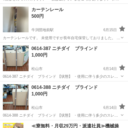
175 横127が2つ タテ125 横75が１つになります。 １枚目の写真のよう
愛媛
西条市
中萩駅
カーテン、ブラインド
カーテンレール
に右側のブラインドと左側の白のように切り替えが可能です
500円
牛渕団地前駅
6月15日
カーテンレールです。 未使用ですが長年自宅保管しておりました。 よ
ろしくお願いします。
愛媛
松山市
牛渕団地前駅
カーテン、ブラインド
0614-387 ニチダイ ブラインド
1,000円
松山市
6月14日
0614-387 ニチダイ ブラインド 【状態】 ・使用に伴う多少のスレ、
キズ、落としきれない汚れなどございます ・詳細は現地でご確認くだ
愛媛
松山市
カーテン、ブラインド
ブラインド
0614-388 ニチダイ ブラインド
さい ・お値引きは出来かねますのでご了承願います ※中古品のため、
1,000円
状...
松山市
6月14日
0614-388 ニチダイ ブラインド 【状態】 ・使用に伴う多少のスレ、
キズ、落としきれない汚れなどございます ・詳細は現地でご確認くだ
愛媛
松山市
カーテン、ブラインド
ブラインド
≪寮無料・月収29万円・派遣社員≫機械操
さい ・お値引きは出来かねますのでご了承願います ※中古品のため、