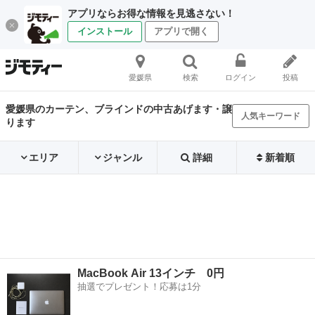
アプリならお得な情報を見逃さない！
インストール
アプリで開く
愛媛県
検索
ログイン
投稿
愛媛県のカーテン、ブラインドの中古あげます・譲
人気キーワード
ります
エリア
ジャンル
詳細
新着順
MacBook Air 13インチ 0円
抽選でプレゼント！応募は1分