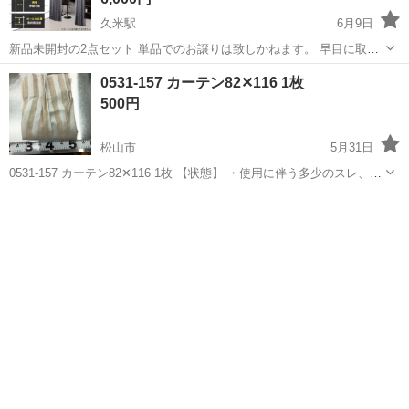
久米駅
6月9日
新品未開封の2点セット 単品でのお譲りは致しかねます。 早目に取り
に来て頂ける方にお譲りします。 現物は、写真5枚目になります。 ド
愛媛
伊予郡
久米駅
カーテン、ブラインド
0531-157 カーテン82✕116 1枚
タキャンしない方、中古品ご理解頂ける方のみお問い合わせくださ
500円
い。 出来るだけ早く取り...
松山市
5月31日
0531-157 カーテン82✕116 1枚 【状態】 ・使用に伴う多少のスレ、キ
ズ、落としきれない汚れなどございます ・詳細は現地でご確認くださ
愛媛
松山市
カーテン、ブラインド
現地
い ・お値引きは出来かねますのでご了承願います ※中古品のた...