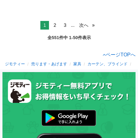
1
2
3
...
次へ
全551件中 1-50件表示
ページTOPへ
ジモティー
売ります・あげます
家具
カーテン、ブラインド
愛