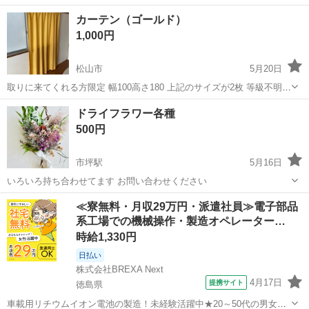
カーテン（ゴールド）
1,000円
松山市
5月20日
取りに来てくれる方限定 幅100高さ180 上記のサイズが2枚 等級不明
中古品・現状渡しとしてお譲りしているため、基本的には返品対応は
愛媛
松山市
カーテン、ブラインド
カーテン
ドライフラワー各種
難しい認識でおります。 ご了承いただけますと幸いです。
500円
市坪駅
5月16日
いろいろ持ち合わせてます お問い合わせください
愛媛
松山市
市坪駅
カーテン、ブラインド
カーテン
≪寮無料・月収29万円・派遣社員≫電子部品
系工場での機械操作・製造オペレーター…
時給1,330円
日払い
株式会社BREXA Next
4月17日
提携サイト
徳島県
車載用リチウムイオン電池の製造！未経験活躍中★20～50代の男女活