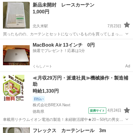
愛媛
新居浜市
新居浜駅
カーテン、ブラインド
新品未開封 レースカーテン
1,000円
北久米駅
7月23日
買ったものの、カーテンとセットになっているものを買ってしまった
ので不要になりました。 新品未使用未開封です。
愛媛
松山市
北久米駅
カーテン、ブラインド
カーテン
MacBook Air 13インチ 0円
抽選でプレゼント！応募は1分
Ad
くらしノート
≪月収29万円・派遣社員≫機械操作・製造補
助
時給1,330円
日払い
株式会社BREXA Next
4月24日
提携サイト
徳島県
車載用リチウムイオン電池の製造！未経験活躍中★20～50代の男女活
躍中！寮費無料★備品付き1R寮完備！自宅からマイカー通勤OK！無料
徳島
その他
フレックス カーテンレール 3m
駐車場完備◎正社員登用制度あり！《徳島県板野郡松茂町》 人気の工