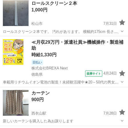
ロールスクリーン２本
1,000円
松山市
7月31日
ロールスクリーン２本です。 汚れがあります。 横幅約175cm 長さ約
185cm 中古品でご理解頂ける方よろしくお願いします。
愛媛
松山市
カーテン、ブラインド
≪月収29万円・派遣社員≫機械操作・製造補
助
時給1,330円
日払い
株式会社BREXA Next
4月24日
提携サイト
徳島県
車載用リチウムイオン電池の製造！未経験活躍中★20～50代の男女活
躍中！寮費無料★備品付き1R寮完備！自宅からマイカー通勤OK！無料
徳島
その他
カーテン
駐車場完備◎正社員登用制度あり！《徳島県板野郡松茂町》 人気の工
900円
場のお仕事 ◇車載用リチウ...
西衣山駅
7月28日
新しいカーテンを購入した為お譲りします