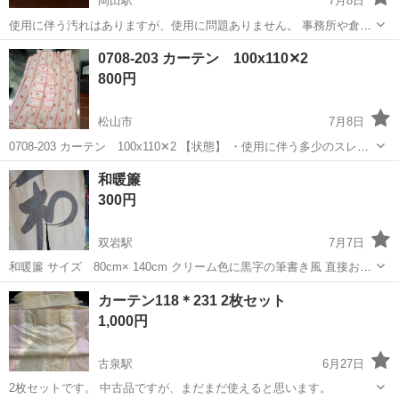
岡田駅
7月8日
使用に伴う汚れはありますが、使用に問題ありません。 事務所や倉庫
等にいかがでしょうか。 ※引き取りに来られる方よろしくお願いしま
愛媛
伊予郡
岡田駅
カーテン、ブラインド
0708-203 カーテン 100x110✕2
す。 【愛媛県古物商許可 第8211※※※※※※※※】
ロールカーテン
800円
松山市
7月8日
0708-203 カーテン 100x110✕2 【状態】 ・使用に伴う多少のスレ、
キズ、落としきれない汚れなどございます ・詳細は現地でご確認くだ
愛媛
松山市
カーテン、ブラインド
現地
和暖簾
さい ・お値引きは出来かねますのでご了承願います ※中古品の...
300円
双岩駅
7月7日
和暖簾 サイズ 80cm× 140cm クリーム色に黒字の筆書き風 直接お取
引のお値段です。
愛媛
八幡浜市
双岩駅
カーテン、ブラインド
カーテン118＊231 2枚セット
1,000円
古泉駅
6月27日
2枚セットです。 中古品ですが、まだまだ使えると思います。