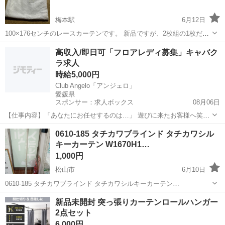
梅本駅
6月12日
100×176センチのレースカーテンです。 新品ですが、2枚組の1枚だけ
です。
愛媛
東温市
梅本駅
カーテン、ブラインド
高収入/即日可「フロアレディ募集」キャバク
ラ求人
時給5,000円
Club Angelo「アンジェロ」
愛媛県
スポンサー：求人ボックス
08月06日
【仕事内容】「あなたにお任せするのは…」 遊びに来たお客様へ笑顔
でご挨拶 お好みのドリンクを作ってご提供 ワイワイお話で盛り上げる
アルバイト・パート
0610-185 タチカワブラインド タチカワシル
最後はニッコリお見送り 「Club Angelo「アンジェロ」」でのお仕事
キーカーテン W1670H1…
に、これ以上難しいことは...
1,000円
松山市
6月10日
0610-185 タチカワブラインド タチカワシルキーカーテン
W1670H1160 2012年製 【状態】 ・使用に伴う多少のスレ、キズ、落
愛媛
松山市
カーテン、ブラインド
現地
新品未開封 突っ張りカーテンロールハンガー
としきれない汚れなどございます ・詳細は現地でご確認ください ・
2点セット
お...
6,000円