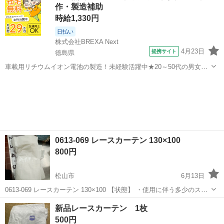
作・製造補助
状...
時給1,330円
日払い
株式会社BREXA Next
4月23日
提携サイト
徳島県
車載用リチウムイオン電池の製造！未経験活躍中★20～50代の男女活
躍中！寮費無料★備品付き1R寮完備！自宅からマイカー通勤OK！無料
徳島
その他
駐車場完備◎正社員登用制度あり！《徳島県板野郡松茂町》 人気の工
場のお仕事 ◇車載用リチウ...
0613-069 レースカーテン 130×100
800円
松山市
6月13日
0613-069 レースカーテン 130×100 【状態】 ・使用に伴う多少のス
レ、キズ、落としきれない汚れなどございます ・詳細は現地でご確認
愛媛
松山市
カーテン、ブラインド
現地
新品レースカーテン 1枚
ください ・お値引きは出来かねますのでご了承願います ※中古品...
500円