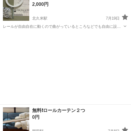
2,000円
場のお仕事 ◇車載用リチウ...
北久米駅
7月19日
レールが自由自在に動くので曲がっているところなどでも自由に設置
できます。 お風呂の仕切りなど… 金具の袋が破れてしまったのでジッ
愛媛
松山市
北久米駅
カーテン、ブラインド
パーに入れていますが、その他は未開封で、金具含めすべて未使用で
カーテンレール
す。
無料❗️ロールカーテン２つ
0円