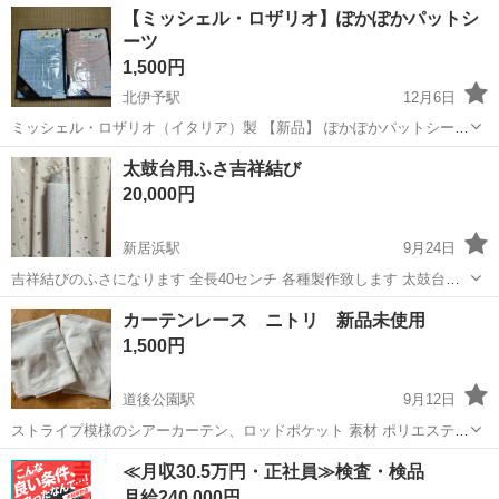
愛媛
伊予市
南伊予駅
カーテン、ブラインド
外構
【ミッシェル・ロザリオ】ぽかぽかパットシ
るカーキ色に、まるでコンテナハウスのような男心をくすぐりまくる
ーツ
デザインになっており、バイ...
1,500円
北伊予駅
12月6日
ミッシェル・ロザリオ（イタリア）製 【新品】 ぽかぽかパットシーツ
水色、ピンク サイズ100✕205 1枚 1500円 2枚ご購入の場合 2900円
愛媛
松山市
北伊予駅
カーテン、ブラインド
ロザリオ
太鼓台用ふさ吉祥結び
にします。 ワンタッチ取り付け、取り外し 丸洗いOK！ 新品です
20,000円
が、長期...
新居浜駅
9月24日
吉祥結びのふさになります 全長40センチ 各種製作致します 太鼓台も
地区別に製作致します
愛媛
新居浜市
新居浜駅
カーテン、ブラインド
太鼓台
カーテンレース ニトリ 新品未使用
1,500円
道後公園駅
9月12日
ストライプ模様のシアーカーテン、ロッドポケット 素材 ポリエステル
サイズ横100✖️縦110 袋から出しています。 ２枚セットでの価格です。
愛媛
松山市
道後公園駅
カーテン、ブラインド
≪月収30.5万円・正社員≫検査・検品
ご覧いただきありがとうございます。
カーテン
月給240,000円