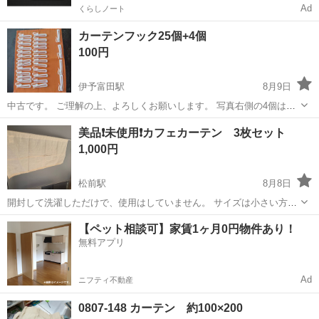
Ad
くらしノート
カーテンフック25個+4個
100円
伊予富田駅
8月9日
中古です。 ご理解の上、よろしくお願いします。 写真右側の4個は、
タイプが違うので、おまけです。
愛媛
今治市
伊予富田駅
カーテン、ブラインド
美品❗️未使用❗️カフェカーテン 3枚セット
カーテン
1,000円
松前駅
8月8日
開封して洗濯しただけで、使用はしていません。 サイズは小さい方が
幅 1000㎜ 高さ 450㎜ 大きい方が 幅 1500㎜ 高さ 750㎜ 共
愛媛
伊予郡
松前駅
カーテン、ブラインド
【ペット相談可】家賃1ヶ月0円物件あり！
に状態良好です。 ※引き取りに来られる方よろしくお願いします。 ...
無料アプリ
カフェカーテン
Ad
ニフティ不動産
0807-148 カーテン 約100×200