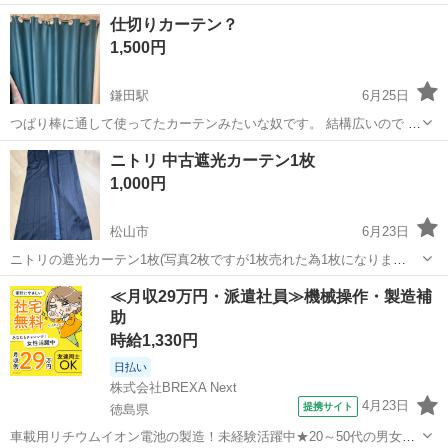
愛媛
伊予郡
古泉駅
カーテン、ブラインド
カーテン
仕切りカーテン？
1,500円
鎌田駅
6月25日
つぱり棒に通して使ってたカーテンみたいな奴です。 結構広いので 仕
切りカーテンとして使ってみてわ ブルーぽいです。 1M以上あるかと
愛媛
松山市
鎌田駅
カーテン、ブラインド
カーテン
ニトリ 中古遮光カーテン1枚
思います。
1,000円
松山市
6月23日
ニトリの遮光カーテン1枚(写真2枚ですが1枚売れた為1枚になりま
す。) 1枚のサイズ:横105 丈176 1年ほど使用していますが、痛みや色
愛媛
松山市
カーテン、ブラインド
カーテン
≪月収29万円・派遣社員≫機械操作・製造補
褪せなく綺麗です。 インテリアに馴染む明るいネイビーです。
助
時給1,330円
日払い
株式会社BREXA Next
4月23日
提携サイト
徳島県
車載用リチウムイオン電池の製造！未経験活躍中★20～50代の男女活