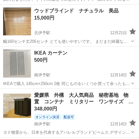
ます。
愛媛
松山市
福音寺駅
カーテン、ブラインド
ウッドブラインド ナチュラル 美品
ロールスクリーン
15,000円
北伊予駅
12月21日
幅160センチ丈205センチ とても使いやすいです。 まだまだ綺麗な状
態です。 定価40000
愛媛
伊予郡
北伊予駅
カーテン、ブラインド
IKEA カーテン
ブラインド
500円
南伊予駅
12月14日
IKEAで購入 145cm×250cm 2枚 同じものをいくつか買って余ったもの
です 透け感は5枚目の写真を参考にしてください 同じものです 出品の
愛媛
伊予郡
南伊予駅
カーテン、ブラインド
IKEA
愛媛県 外構 大人気商品 秘密基地 物
ものは未使用未開封です 自宅保管してたものなので 神経質な方はご遠
置 コンテナ ミリタリー ワンサイズ
慮ください
ヨ…
348,000円
オンライン決済
配送可
南伊予駅
12月14日
ヨド物置から、日本を代表するアパレルブランド'ビームス,デザインの
物置のご紹介です(^ ^) ミリタリーアイテムを彷彿とさせる重厚感のあ