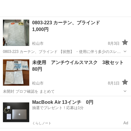
0803-223 カーテン、ブラインド
1,000円
松山市
8月3日
0803-223 カーテン、ブラインド 【状態】 ・使用に伴う多少のスレ、
キズ、落としきれない汚れなどございます ・詳細は現地でご確認くだ
愛媛
松山市
カーテン、ブラインド
ブラインド
未使用 アンチウイルスマスク 3枚セット
さい ・お値引きは出来かねますのでご了承願います ※中古品のため、
80円
状...
松山市
8月1日
未開封 プロフ確認を まとめて
愛媛
松山市
カーテン、ブラインド
マスク
MacBook Air 13インチ 0円
抽選でプレゼント！応募は1分
Ad
くらしノート