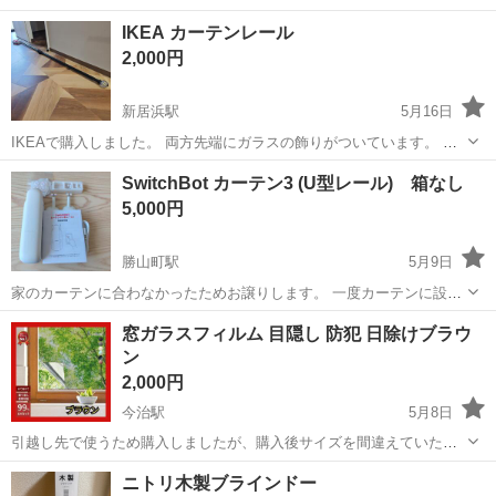
躍中！寮費無料★備品付き1R寮完備！自宅からマイカー通勤OK！無料
徳島
その他
IKEA カーテンレール
駐車場完備◎正社員登用制度あり！《徳島県板野郡松茂町》 人気の工
2,000円
場のお仕事 ◇車載用リチウ...
新居浜駅
5月16日
IKEAで購入しました。 両方先端にガラスの飾りがついています。 長
さ調整可能 最大400cm‪‪ 最小220cm になります。 取り付け部品あり よ
愛媛
新居浜市
新居浜駅
カーテン、ブラインド
SwitchBot カーテン3 (U型レール) 箱なし
ろしくお願い致します。 取引場所 西条市大町 5月24日まで！
カーテンレール
5,000円
勝山町駅
5月9日
家のカーテンに合わなかったためお譲りします。 一度カーテンに設置
しようとしましたが、合わずに使ってないので実質未使用です。 箱は
愛媛
松山市
勝山町駅
カーテン、ブラインド
Switch
窓ガラスフィルム 目隠し 防犯 日除けブラウ
ありません。 猫を飼っています。 また、自宅保管ですので神経質な方
ン
はご遠慮ください。 松山市内...
2,000円
今治駅
5月8日
引越し先で使うため購入しましたが、購入後サイズを間違えていた事
に気づいたので、未開封のまま保管していました。 片付けたいので出
愛媛
今治市
今治駅
カーテン、ブラインド
窓ガラス
ニトリ木製ブラインドー
品します。 以下、購入店の商品説明文です。 初心者でもOK！住宅・