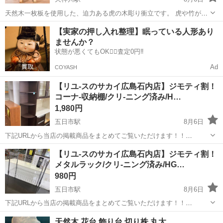
天然木一枚板を使用した、迫力ある虎の木彫り衝立です。 虎や竹が丁
寧に彫刻してあり、存在感抜群です。 玄関や和室、旅館、料亭、店舗
広島
安芸郡
天神川駅
その他
【実家の押し入れ整理】眠っている人形あり
などにもおすすめです。 【状態】 ・中古品のため多少の傷やスレはあ
ませんか？
ります。 ・...
状態が悪くてもOK🙆‍♀️査定0円‼️
Ad
COYASH
【リユ-スのサカイ広島石内店】ジモティ割！
コーナ-収納棚/クリ-ニング済み/H…
1,980円
五日市駅
8月6日
下記URLから当店の掲載商品をまとめてご覧いただけます！！
https://jmty.jp/profiles/639922827fb74d2e84221f68/articles ...
広島
広島市
五日市駅
その他
サカイ
【リユ-スのサカイ広島石内店】ジモティ割！
メタルラック/クリ-ニング済み/HG…
980円
五日市駅
8月6日
下記URLから当店の掲載商品をまとめてご覧いただけます！！
https://jmty.jp/profiles/639922827fb74d2e84221f68/articles ...
広島
広島市
五日市駅
その他
サカイ
天然木 花台 飾り台 切り株 丸太