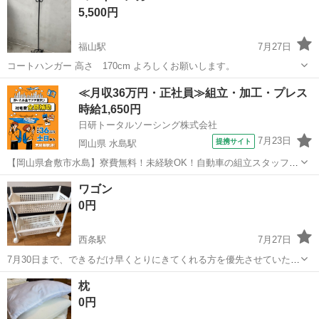
5,500円
28×高さ79.5...
福山駅
7月27日
コートハンガー 高さ 170cm よろしくお願いします。
広島
福山市
福山駅
その他
≪月収36万円・正社員≫組立・加工・プレス
時給1,650円
日研トータルソーシング株式会社
7月23日
提携サイト
岡山県 水島駅
【岡山県倉敷市水島】寮費無料！未経験OK！自動車の組立スタッフ
《お仕事No.NS0089》 お仕事について 車の組立作業です。専用レール
岡山
倉敷市
水島駅
その他
ワゴン
に乗って流れてくる車の骨組みに、車内外の各部品・ハンドル・足回
0円
り・ドア・シートなどの各...
西条駅
7月27日
7月30日まで、できるだけ早くとりにきてくれる方を優先させていただ
きます。 よろしくおねがいします。
広島
東広島市
西条駅
その他
ワゴン
枕
0円