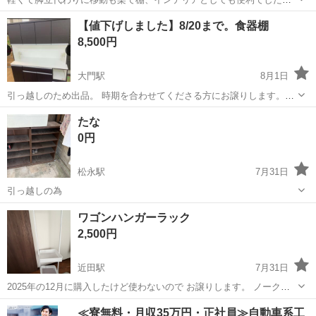
が、引っ越しにつき手放します 物々交換大歓迎 坂町役場近くまでこれ
広島
安芸郡
坂駅
その他
【値下げしました】8/20まで。食器棚
る日時複数お知らせください 市民病院で午後のお取引可能な場合ござ
8,500円
います
大門駅
8月1日
引っ越しのため出品。 時期を合わせてくださる方にお譲りします。
（８月20〜25日頃の予定） 受け渡し予定者がいなければ8/20には処分
広島
福山市
大門駅
その他
バラ
たな
します。 縦191 横150 奥行51 上下に外せるタイプで下のカウンターの
0円
高さ82 サ...
松永駅
7月31日
引っ越しの為
広島
福山市
松永駅
その他
ワゴンハンガーラック
2,500円
近田駅
7月31日
2025年の12月に購入したけど使わないので お譲りします。 ノークレ
ームノーリターンでお願いします。 他に写真が必要でしたら増やしま
広島
福山市
近田駅
その他
譲り
≪寮無料・月収35万円・正社員≫自動車系工
す。 仕事や子育てをしてるので返信が遅くなったり気づかない場合が