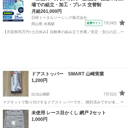
場での組立・加工・プレス 交替制
あります。 その際は申し...
月給261,000円
日研トータルソーシング株式会社
7月24日
提携サイト
岡山県 水島駅
【月収例35万円×土日休み】自動車の組み立て作業／安定・安心の正社
員 自動車の組立作業 各生産ラインには最新鋭のロボットが導入されて
岡山
倉敷市
水島駅
その他
います。 専用レールに乗って流れてくる車の骨組みに、社内外の各部
品・ハンドル・足回り・ドア...
ドアストッパー SMART 山崎実業
1,200円
比治山橋駅
7月31日
マグネットで取り付けするドアストッパーです。 開封済みですが未使
用です。 定価2000円でした。 【希望取引場所】鶴見公園(希望があれ
広島
広島市
比治山橋駅
その他
ドア
未使用 レース目かくし 網戸 2セット
ば可能な範囲で調整します) 【希望取引日時】平日日中は仕事のため対
1,000円
応困難です。平日夜か...