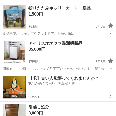
折りたたみキャリーカート 新品
1,500円
福山駅
8月8日
新品未使用 キャンプやアウトドア、お買い物に！
広島
福山市
福山駅
その他
アイリスオオヤマ洗濯機新品
35,000円
戸坂駅
8月8日
間違えて二つ買ってしまって返品不可だったので売ります。 新品未使
用未開封です。 本日取りに来てくれる方は5000円オフの30000ポッ切
広島
広島市
戸坂駅
その他
新品
【求】古い人形譲ってくれませんか？
りで 明日以降は35000でお願いします
状態が悪くてもOK🙆‍♀️査定0円‼️
Ad
COYASH
引越し処分
3,000円