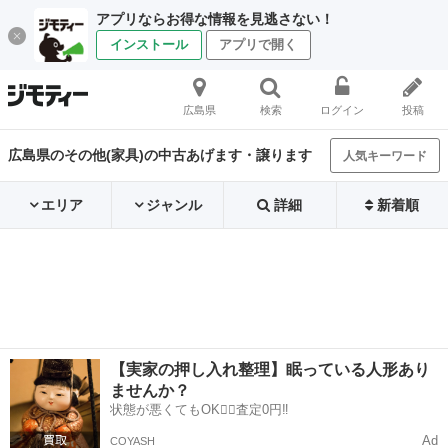
アプリならお得な情報を見逃さない！
インストール
アプリで開く
広島県
検索
ログイン
投稿
広島県のその他(家具)の中古あげます・譲ります
人気キーワード
エリア
ジャンル
詳細
新着順
【実家の押し入れ整理】眠っている人形あり
ませんか？
状態が悪くてもOK🙆‍♀️査定0円‼️
Ad
COYASH