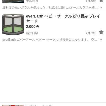
東広島市
7月30日
透明度の高いガラスを使用した、視認性に優れたオールガラス水槽で
す。 ノークレームノーリターンでお願いします。 引き取り限定。東広
広島
東広島市
その他
水槽
everEarth ベビー サークル 折り畳み プレイ
島市 - タイプ: オールガラス水槽
ヤード
2,000円
新井口駅
7月29日
everEarth エバーアース ベビー サークル 折り畳みになります。 空気
入れで直ぐに設置が出来て楽々🎵 孫が遊びに来たときに使用していま
広島
広島市
新井口駅
その他
サークル
したが大きくなり使用しなくなったので出品しました。 本体サイズ 外
寸140cm、...