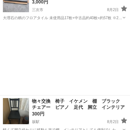
3,000円
三次市
8月2日
大理石の柄のフロアタイル 未使用品17枚+中古品約40枚=約57枚 ※24
枚程入る箱は1個しか残ってなく 全て入らない為、残りは現物のみお
広島
三次市
その他
渡しになります 全部使ったら約6~7畳分です。 裏面に粘着性のある層
がありますが 賃...
物々交換 椅子 イケメン 棚 ブラック
チェアー ピアノ 足代 脚立 インテリア
300円
坂駅
8月2日
軽くて脚立代わりに移動も楽で棚、インテリアとしても便利でした