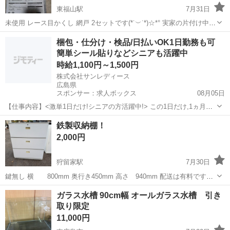
東福山駅
7月31日
未使用 レース目かくし 網戸 2セットです(*˙︶˙*)☆*° 実家の片付け中に
出てきました！ 母が趣味で購入していましたが使うことがないので使
広島
福山市
東福山駅
その他
網戸
梱包・仕分け・検品/日払いOK1日勤務も可
ってくださる方にお譲りします。 自分で張り替える網戸です。 自宅保
簡単シール貼りなどシニアも活躍中
管気に...
時給1,100円～1,500円
株式会社サンレディース
広島県
スポンサー：求人ボックス
08月05日
【仕事内容】<激単1日だけ!シニアの方活躍中!> この1日だけ,1ヵ月間
だけ,4時間だけなど あなた優先で自由に決めれます! シニア・60代・
アルバイト・パート
鉄製収納棚！
70代の方を 積極的に採用中 たくさんご活躍いただいてます こんなお
2,000円
仕事をお願いします!...
狩留家駅
7月30日
鍵無し 横 800mm 奥行き450mm 高さ 940mm 配送は有料です
が、ご相談ください。 希望の方は配送場所によって料金が変わるので
広島
広島市
狩留家駅
その他
ガラス水槽 90cm幅 オールガラス水槽 引き
まずは住所を教えてください。 安佐北区便利屋として 引越し、草刈
取り限定
り、お家の整...
11,000円