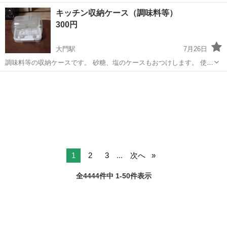
《お仕事No.NS0089》 お仕事について 車の組立作業です。専用レール
岡山
倉敷市
水島駅
その他
キッチン収納ケース（調味料等）
に乗って流れてくる車の骨組みに、車内外の各部品・ハンドル・足回
300円
り・ドア・シートなどの各...
大門駅
7月26日
調味料等の収納ケースです。 砂糖、塩のケースもおつけします。 使用
期間も短い為美品で綺麗です。
広島
福山市
大門駅
その他
ケース
1
2
3
...
次へ
全4444件中 1-50件表示