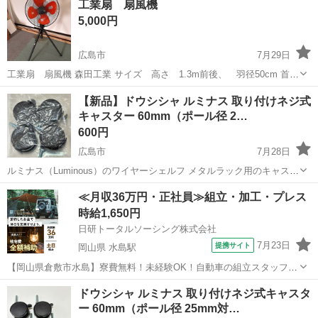
工業扇 扇風機
5,000円
広島市
7月29日
工業扇 扇風機 森田工業 サイズ 高さ 1.3m前後、 羽径50cm 首振
り可能 ※現場で使用しておりました。 まだまだ使用できますので、ご
広島
広島市
その他
【新品】ドウシシャ ルミナス 取り付けネジ式
活用ください。 ※取引詳細はプロフィールをご確認くださいませ。
キャスター 60mm（ポール径 2…
600円
広島市
7月28日
ルミナス（Luminous）のワイヤーシェルフ メタルラック用のキャスタ
ーです。 品番：IHL-CS 定価：2,060円 未開封の新品です。 25mmのポ
広島
広島市
その他
ルミナス
≪月収36万円・正社員≫組立・加工・プレス
ールに対応しております。 キャスターの直径は約6...
時給1,650円
日研トータルソーシング株式会社
7月23日
提携サイト
岡山県 水島駅
【岡山県倉敷市水島】寮費無料！未経験OK！自動車の組立スタッフ
《お仕事No.NS0089》 お仕事について 車の組立作業です。専用レール
岡山
倉敷市
水島駅
その他
ドウシシャ ルミナス 取り付けネジ式キャスタ
に乗って流れてくる車の骨組みに、車内外の各部品・ハンドル・足回
ー 60mm（ポール径 25mm対…
り・ドア・シートなどの各...