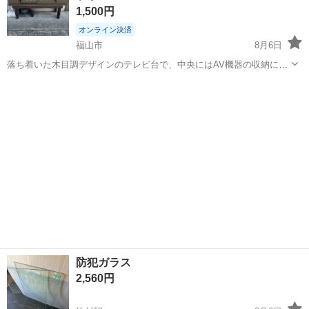
1,500円
オンライン決済
福山市
8月6日
落ち着いた木目調デザインのテレビ台で、中央にはAV機器の収納に適
した扉付きのスペースを備えています。 - 収納構成: 中央扉収納、両サ
広島
福山市
その他
イド扉収納 - デザイン: 木目調 幅170×奥行45×高さ40cm 重量 約
42...
防犯ガラス
2,560円