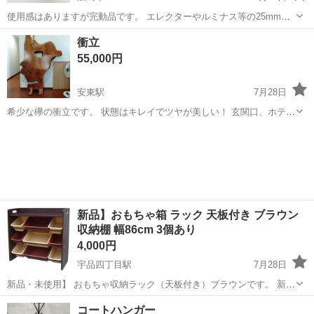
使用感はありますが完動品です。 エレクターやルミナス等の25mmの
ポールに対応しております。 アルミ製の外装ですので高級感がありま
広島
広島市
その他
衝立
す。 キャスターの直径は約55mmです。 採寸は実寸ですが、素人採寸
55,000円
ですので誤...
安東駅
7月28日
希少な欅の衝立です。 状態はキレイでツヤが美しい！ 玄関口、ホテル
旅館の入口付近に置くとものすごく引き立ちます。 寸法は 高さ
広島
広島市
安東駅
その他
衝立
1800 横 1200 幅 70 台座奥行 360...
新品】おもちゃ箱 ラック 天板付き ブラウン
収納棚 幅86cm 3個あり
4,000円
宇品四丁目駅
7月28日
新品・未使用】 おもちゃ収納ラック（天板付き）ブラウンです。 新
品・未使用品になります。 在庫は3個あります。 複数ご希望の方はお
広島
広島市
宇品四丁目駅
その他
コートハンガー
気軽にお問い合わせください。 【サイズ】 ・本体：約 幅86.2×奥行