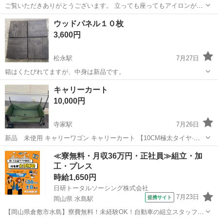
ご覧いただきありがとうございます。 立っても座ってもアイロンがけ
ができる、便利なスタンド式のアイロン台です。 使用感は少なく、全
広島
広島市
その他
ウッドパネル１０枚
体的にきれいな状態です（カバーも比較的綺麗かと思います）。自宅
3,600円
保管品のため、ご了承いただける方...
松永駅
7月27日
箱はくたびれてますが、中身は新品です。
広島
福山市
松永駅
その他
ウッドパネル
キャリーカート
10,000円
寺家駅
7月26日
新品 未使用 キャリーワゴン キャリーカート 【10CM極太タイヤ·ブ
レーキ付】【特許出願】取り外し可能屋根付き 防雨・防雪 折りたたみ
広島
東広島市
寺家駅
その他
キャリー
≪寮無料・月収36万円・正社員≫組立・加
式物置台付き 静音 大容量 耐荷重200kg 3WAY キャンプ 椅子 子供用ソ
工・プレス
ファー ...
時給1,650円
日研トータルソーシング株式会社
7月23日
提携サイト
岡山県 水島駅
【岡山県倉敷市水島】寮費無料！未経験OK！自動車の組立スタッフ