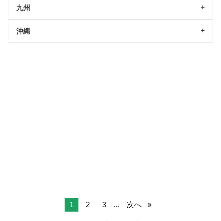
九州
沖縄
1
2
3
...
次へ