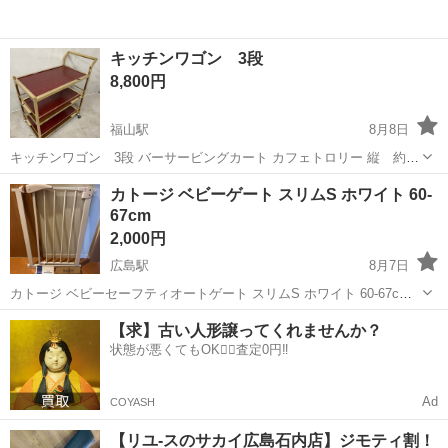
キッチンワゴン 3段
8,800円
福山駅
8月8日
キッチンワゴン 3段 バーサービングカート カフェトロリー 縦 約
82cm 横 約45cm 高さ 約95cm よろしくお願いします。
広島
福山市
福山駅
その他
ワゴン
カトージ ベビーゲート スリムS ホワイト 60-
67cm
2,000円
広島駅
8月7日
カトージ ベビーセーフティオートゲート スリムS ホワイト 60-67cm
使用期間 中古を譲っていただき、半年 ワンタッチで両側に開き、と
広島
広島市
広島駅
その他
【求】古い人形譲ってくれませんか？
ても扱いやすいです。 60-67cm幅で、狭い通路にも設置できます。 部
状態が悪くてもOK🙆‍♀️査定0円‼️
品...
Ad
COYASH
【リユ-スのサカイ広島石内店】ジモティ割！