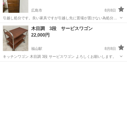
広島市
8月8日
引越し処分です。良い家具ですが引越し先に置場が置けない為処分致
します。母親の家の家具です。写真のとおりまだ綺麗な状態です。多
広島
広島市
その他
引き
木目調 3段 サービスワゴン
少のキズはあるかもしれませんが大きな傷は見当たりません。高さ約
22,000円
105㎝（幅約42㎝ 奥行約42㎝）で...
福山駅
8月8日
キッチンワゴン 木目調 3段 サービスワゴン よろしくお願いします。
広島
福山市
福山駅
その他
ワゴン