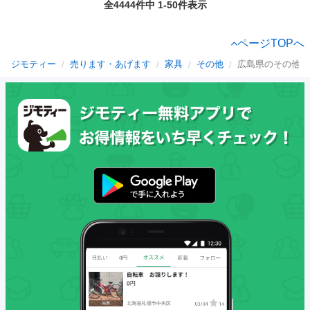
全4444件中 1-50件表示
ページTOPへ
ジモティー
売ります・あげます
家具
その他
広島県のその他