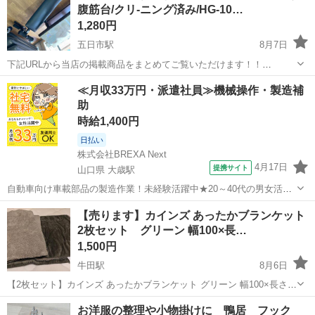
腹筋台/クリ-ニング済み/HG-10…
1,280円
五日市駅
8月7日
下記URLから当店の掲載商品をまとめてご覧いただけます！！
https://jmty.jp/profiles/639922827fb74d2e84221f68/articles ...
広島
広島市
五日市駅
その他
サカイ
≪月収33万円・派遣社員≫機械操作・製造補
助
時給1,400円
日払い
株式会社BREXA Next
4月17日
提携サイト
山口県 大歳駅
自動車向け車載部品の製造作業！未経験活躍中★20～40代の男女活躍
中！友達同士での応募OK！備品付きワンルーム寮費無料！赴任旅費会
山口
山口市
大歳駅
その他
【売ります】カインズ あったかブランケット
社負担！生活支援物資事前対応可◎格安食堂利用可！年間休日135日
2枚セット グリーン 幅100×長…
♪《山口県山口市》 人気の工...
1,500円
牛田駅
8月6日
【2枚セット】カインズ あったかブランケット グリーン 幅100×長さ
140cm ・キャンプで3回使用しました。ホームクリーニング済み。素
広島
広島市
牛田駅
その他
お洋服の整理や小物掛けに 鴨居 フック
人検品ですので、ご理解頂ける方のみご連絡ください。受け渡し後の