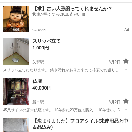
中！友達同士での応募OK！備品付きワンルーム寮費無料！赴任旅費会
山口
山口市
大歳駅
その他
【求】古い人形譲ってくれませんか？
社負担！生活支援物資事前対応可◎格安食堂利用可！年間休日135日
状態が悪くてもOK🙆‍♀️査定0円‼️
♪《山口県山口市》 人気の工...
Ad
COYASH
スリッパ立て
1,000円
矢賀駅
8月2日
スリッパ立てになります。 錆や汚れがありますので格安でお譲りしま
す。 サイズは写真を参考にして下さい。
広島
広島市
矢賀駅
その他
仏壇
40,000円
新市駅
8月2日
45尺サイズの唐木仏壇です。 15年前に20万位で購入、 10年使い、5年
は片付けていました。 今回、断捨離で出品しました。 ご希望の方は、
広島
福山市
新市駅
その他
仏壇
【決まりました】フロアタイル(未使用品と中
本尊、脇侍、経卓 備品(写真5枚目)と 別に出品している座布団(12枚)も
古品込み)
一緒...