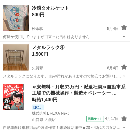
ていたら出て来ました。 祖母が趣味でトールペイントで作成したもの
広島
福山市
福山駅
その他
トールペイント
冷感タオルケット
です。 使わないので使ってくださる方にお譲りします。 中古品です、
800円
長期保管...
松永駅
8月4日
何度か使用していますが目立った汚れはありません
広島
福山市
松永駅
その他
メタルラック④
1,500円
矢賀駅
8月4日
メタルラックになります。 錆や汚れがありますので格安でお譲りしま
す。 サイズは写真を参考にして下さい。
広島
広島市
矢賀駅
その他
メタルラック
≪寮無料・月収33万円・派遣社員≫自動車系
工場での機械操作・製造オペレーター …
時給1,400円
日払い
株式会社BREXA Next
4月17日
提携サイト
山口県 大歳駅
自動車向け車載部品の製造作業！未経験活躍中★20～40代の男女活躍