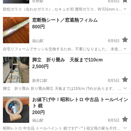
玖村駅
8月6日
防犯ガラス（合わせガラス）､セキュオ30 透明ガラス、W:531mm x
H:881mm＝2枚 3mm＋フィルム＋3mm 金額は2枚の金額です 一回,取
広島
広島市
玖村駅
その他
窓断熱シート／窓遮熱フィルム
付けて2週間後に外したガラスです 多少の汚れはあります 四方にシリ
800円
コンの...
福山駅
8月6日
自宅リフォームでサッシを交換するため、不要になりました。 未使
用・未開封です。 サイズ 60×400㎝ カラー シルバー 参考URL
広島
福山市
福山駅
その他
断熱
脚立 折り畳み 天板まで110cm
https://www.amazon.co.jp/dp/B0BJ683JW...
2,500円
新井口駅
8月5日
脚立 折り畳み 折り畳み脚立 天板までは110cm 汚れがあります。 早
く取りに来られる方優先です。
広島
広島市
新井口駅
その他
脚立
お値下げ中！昭和レトロ 中古品 トールペイン
ト 鏡
200円
福山駅
8月5日
昭和レトロ 中古品 トールペイント 鏡です(*ˊᵕˋ* ) 祖父母の家を片付け