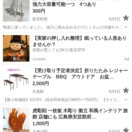
強力大容量可能一つ 4つあり
クレームなどは受付不可...
300円
観音町駅
8月6日
鴨居に使っていました。 強力に挟み込めるのでたくさんの洋服やカバ
ンなど掛けられ 重さにもかなり耐えられるので洋服をかけたままにで
広島
広島市
観音町駅
その他
カバン
【実家の押し入れ整理】眠っている人形あり
きて 重宝しました 一つ300円でお譲りします 一つ1000円くらい
ませんか？
で購入しました。 ...
状態が悪くてもOK🙆‍♀️査定0円‼️
Ad
COYASH
【受け取り予定者決定】折りたたみ レジャー
テーブル BBQ アウトドア お盆…
2,500円
矢賀駅
8月6日
【購入時価格】6372円（現在同等商品7480円〜7920円） 【サイズ】
画像5枚目参照 【傷などの状態】椅子やテーブルの脚に少し傷あるも
広島
安芸郡
矢賀駅
その他
虎彫刻 一枚板 木彫り 衝立 和風インテリア 旅
気にならない程度 【アピールポイント】女性でも運べる重さ。高さが
館 店舗にも 広島県安芸郡府…
ハイとローで使え...
1,000円
天神川駅
8月6日