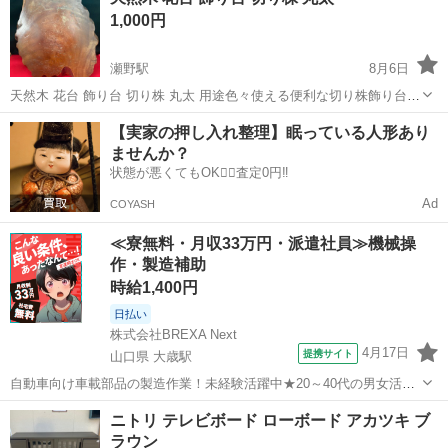
1,000円
瀬野駅
8月6日
天然木 花台 飾り台 切り株 丸太 用途色々使える便利な切り株飾り台で
す。 年季が入っていてアンティーク置物でも存在感があります！
広島
広島市
瀬野駅
その他
【実家の押し入れ整理】眠っている人形あり
ませんか？
状態が悪くてもOK🙆‍♀️査定0円‼️
Ad
COYASH
≪寮無料・月収33万円・派遣社員≫機械操
作・製造補助
時給1,400円
日払い
株式会社BREXA Next
4月17日
提携サイト
山口県 大歳駅
自動車向け車載部品の製造作業！未経験活躍中★20～40代の男女活躍
中！友達同士での応募OK！備品付きワンルーム寮費無料！赴任旅費会
山口
山口市
大歳駅
その他
ニトリ テレビボード ローボード アカツキ ブ
社負担！生活支援物資事前対応可◎格安食堂利用可！年間休日135日
ラウン
♪《山口県山口市》 人気の工...