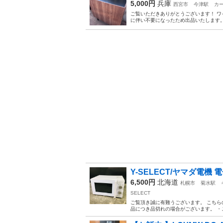
5,000円
兵庫
西宮市
今津駅
カー
ご覧いただきありがとうございます！ ワ
に伴い不要になったため出品いたします。
Y-SELECT/ヤマダ電機 電子
6,500円
北海道
札幌市
菊水駅
SELECT
ご覧頂き誠に有難うございます。 こちら
品につき品切れの場合がございます。 ・ご決