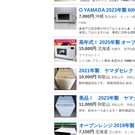
【商品】 電子レンジ 【型番】
YMW
17H
O YAMADA 2023年製 6
7,000円
沖縄
豊見城市
キッチン
YMW
🔺値下げ交渉受け付けておりません🔺
保管しておりますため、事前に日時を調整
高年式！ 2025年製 オーブ
15,800円
北海道
札幌市
新琴似
ヤマダセレクト
ンジ 18L フラット庫内 角皿付き
YMW
-
2021年製 ヤマダセレクト
10,000円
和歌山
和歌山市
和歌
動作確認済みです。 簡易清掃済み 給水
美品！ 2023年製 ヤマダ
11,000円
和歌山
和歌山市
和歌
排水、給水ホースあります！ 動作確認済
オーブンレンジ 2019年製 
7,150円
北海道
苫小牧市
キッチ