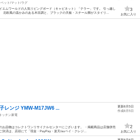
ペット/マット/ラグ
イエムワールドの人気リビングボード（キャビネット）「テラー」です。 引っ越し
3
 北欧風の温かみのある木目調と、ブラックの天板・スチール脚がスタイリ...
お気に入り
更新8月5日
レンジ YMW-M17JW6 ...
作成8月5日
キッチン家電
2
のお品物はコレクトワンリサイクルセンターにございます。 ・掲載商品は店舗併売
済は、店頭にて「現金・PayPay・楽天/auペイ・クレジ...
お気に入り
更新8月6日