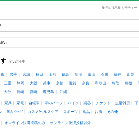
地元の掲示板 ジモティー
MW」
ます
全5244件
青森
岩手
宮城
秋田
山形
福島
新潟
富山
石川
福井
山梨
三重
静岡
大阪
兵庫
京都
滋賀
奈良
和歌山
鳥取
島根
大分
長崎
宮崎
鹿児島
沖縄
家具
家電
自転車
車のパーツ
バイク
楽器
チケット
生活雑貨
子
ン
靴/バッグ
コスメ/ヘルスケア
スポーツ
食品
お酒
その他
オンライン決済投稿のみ
オンライン決済投稿以外