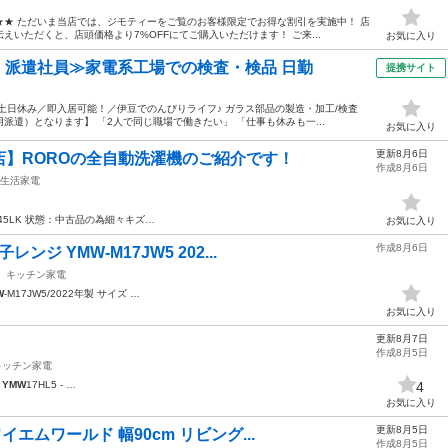
★ ただいま当店では、ジモティーをご覧のお客様限定でお得な割引を実施中！ 店
いただくと、店頭価格より7%OFFにてご購入いただけます！ ご来...
お気に入り
円・派遣社員≫家電系工場での検査・検品 日勤
提携サイト
土日休み／即入居可能！／伊豆でのんびりライフ♪ ガラス部品の製造・加工/検査
遣）となります】 「2人で同じ職場で働きたい」 「仕事も休みも一...
お気に入り
更新8月6日
】ROROの全自動洗濯機のご紹介です！
作成8月6日
生活家電
T45LK 状態：中古品の為細々キズ…
お気に入り
作成8月6日
ジ YMW-M17JW5 202...
キッチン家電
W
-M17JW5/2022年製 サイズ …
お気に入り
更新8月7日
作成8月5日
キッチン家電
:
YMW
17HL5 - …
4
お気に入り
更新8月5日
イエムワールド 幅90cm リビング...
作成8月5日