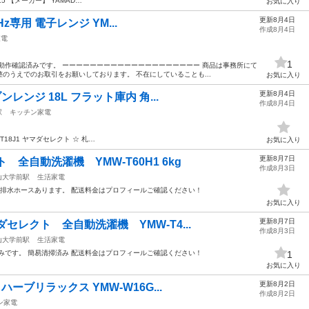
L5 【メーカー】 YAMAD…
お気に入り
更新8月4日
0Hz専用 電子レンジ YM...
作成8月4日
家電
1
 ・動作確認済みです。 ーーーーーーーーーーーーーーーーーーーー 商品は事務所にて
のうえでのお取引をお願いしております。 不在にしていることも...
お気に入り
更新8月4日
ンレンジ 18L フラット庫内 角...
作成8月4日
駅
キッチン家電
WT18J1 ヤマダセレクト ☆ 札…
お気に入り
更新8月7日
 全自動洗濯機 YMW-T60H1 6kg
作成8月3日
山大学前駅
生活家電
、排水ホースあります。 配送料金はプロフィールご確認ください！
お気に入り
更新8月7日
セレクト 全自動洗濯機 YMW-T4...
作成8月3日
山大学前駅
生活家電
みです。 簡易清掃済み 配送料金はプロフィールご確認ください！
1
お気に入り
更新8月2日
ハーブリラックス YMW-W16G...
作成8月2日
ン家電