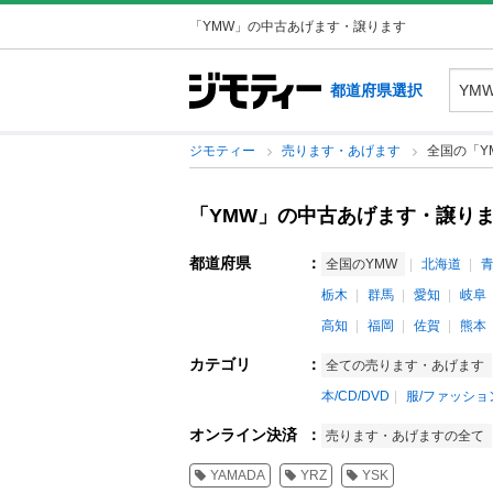
「YMW」の中古あげます・譲ります
都道府県選択
ジモティー
売ります・あげます
全国の「Y
「YMW」の中古あげます・譲り
都道府県
：
全国のYMW
北海道
栃木
群馬
愛知
岐阜
高知
福岡
佐賀
熊本
カテゴリ
：
全ての売ります・あげます
本/CD/DVD
服/ファッショ
オンライン決済
：
売ります・あげますの全て
YAMADA
YRZ
YSK