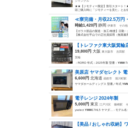
ジャングル
★★【ジモティー限定】割引スタート！★
頭ご購入時に「ジモティーを見た」とお伝え
≪寮完備・月収22.5万
時給1,420円
静岡
伊東市
その他
【ガラス部品の製造・加工/検査】日勤・
【株式会社平山での正社員採用（無期雇用派
【トレファク東大阪箕輪店
19,800円
大阪
東大阪市
吉田駅
箕輪
：RORO 年式：2025年製 型番：
YMW
-
美原店 ヤマダセレクト 電子レン
6,600円
北海道
函館市
堀川町駅
ヤマダホールディングス 型番／年式
YM
電子レンジ 2024年製
5,000円
東京
江戸川区
篠崎駅
yselect
YMW
17HL5 ヤマダ… - モデル名
【美品 / おしゃれ収納】ワ