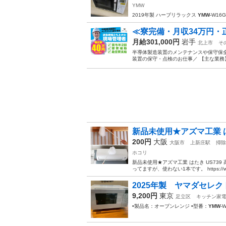
YMW
2019年製 ハーブリラックス
YMW
-W1
≪寮完備・月収34万円・
月給301,000円
岩手
北上市
そ
半導体製造装置のメンテナンスや保守保全
装置の保守・点検のお仕事／ 【主な業務】
新品未使用★アズマ工業 はた
200円
大阪
大阪市
上新庄駅
掃除
ホコリ
新品未使用★アズマ工業 はたき US739
ってますが、使わない1本です。 https://www.
2025年製 ヤマダセレク
9,200円
東京
足立区
キッチン家
•製品名：オーブンレンジ •型番：
YMW
-