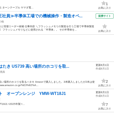
1
6G1 ターンテーブル ヤマダ電…
お気に入り
正社員≫半導体工場での機械操作・製造オペ...
提携サイト
の他
と現場リーダー候補 仕事内容 ＼フラッシュメモリの製造を行う工場で半導体製造
 フラッシュメモリなどに使用される「半導体」。 その半導体を...
お気に入り
更新8月1日
き US739 高い場所のホコリを取...
作成8月1日
用具
2
 高い場所のホコリを取るハタキ Amzonで購入しました。3本購入しましたが2本は使
amazon.co.jp/%E3%82%A...
お気に入り
更新8月1日
ト オーブンレンジ YMW-WT18J1
作成8月1日
電
WT18J1 •2025年製 •…
7
お気に入り