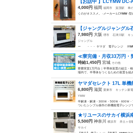
【お話中 】LCYMW DC
4,000円
福岡
福岡市
賀茂駅
車
くのがオススメ。 -メーカー:LC
YMW
-型式
【ジャングルジャングル石津
7,980円
大阪
堺市
石津川駅
キ
ジャングル
ー ・・・ ヤマダ 電子レンジ I
YM
≪寮完備・月収33万円
時給1,450円
宮城
その他
寮費実質1万円台｜半導体装置の組立・検
場内で、半導体をつくるための装置を組み
ヤマダセレクト 17L 単機能
6,800円
滋賀
栗東市
キッチン家
YMW
半解凍・解凍・300Ｗ・500Ｗ・600
ついたシンプル操作の単機能電子レンジです
★リユースのサカイ横浜南店★
5,500円
神奈川
横浜市
井土ヶ谷
サカイ