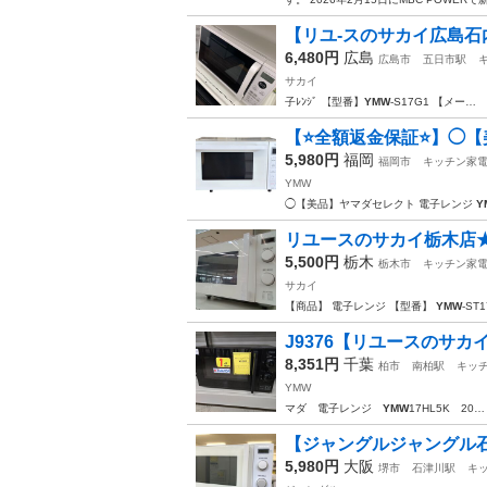
【リユ-スのサカイ広島石内
6,480円
広島
広島市
五日市駅
サカイ
子ﾚﾝｼﾞ 【型番】
YMW
-S17G1 【メー…
【⭐️全額返金保証⭐️】◯【
5,980円
福岡
福岡市
キッチン家
YMW
◯【美品】ヤマダセレクト 電子レンジ
Y
リユースのサカイ栃木店★ジ
5,500円
栃木
栃木市
キッチン家
サカイ
【商品】 電子レンジ 【型番】
YMW
-ST
J9376【リユースのサカイ
8,351円
千葉
柏市
南柏駅
キッ
YMW
マダ 電子レンジ
YMW
17HL5K 2
【ジャングルジャングル石津店
5,980円
大阪
堺市
石津川駅
キ