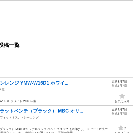
投稿一覧
更新8月7日
レンジ YMW-W16D1 ホワイ...
作成8月7日
家電
-W16D1 ホワイト 2018年製 …
お気に入り
更新8月7日
ラットベンチ（ブラック） MBC オリ...
作成8月7日
フィットネス、トレーニング
2
ブラック） MBC オリジナルラック ベンチプロップ（足台なし） ※セット販売で
Rで新品購入しました。 普段ジムに通っていて、実際の使用...