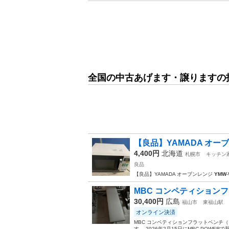
全国の中古あげます・譲りますの
【良品】YAMADA オーブン
4,400円
北海道
札幌市
キッチン
良品
【良品】YAMADA オーブンレンジ
YMW
MBC コンペティションフ
30,400円
広島
福山市
東福山駅
オンライン決済
MBC コンペティションフラットベンチ（
す。 2026年2月15日にMBC POWE