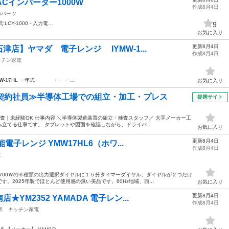
-ACインバーター1000W
作成8月4日
のパーツ
:LCY-1000 - 入力電…
9
お気に入り
更新8月4日
店】ヤマダ 電子レンジ IYMW-1...
作成8月4日
ッチン家電
W
-17HL ・年式 ・・・ …
お気に入り
・契約社員≫半導体工場での組立・加工・プレス
提携サイト
査｜未経験OK 仕事内容 ＼半導体製造装置の組立・検査スタッフ／ 大手メーカー工
立てる仕事です。 タブレットや図面を確認しながら、ドライバ...
お気に入り
更新8月4日
電子レンジ YMW17HL6（ホワ...
作成8月4日
電
Ｗ・700Ｗの６種類の出力選択ダイヤルに１５分タイマーダイヤル、ダイヤルが２つだけ
。2025年製でほとんど使用感の無い美品です。60Hz地域、西...
お気に入り
更新8月4日
YM2352 YAMADA 電子レン...
作成8月4日
駅
キッチン家電