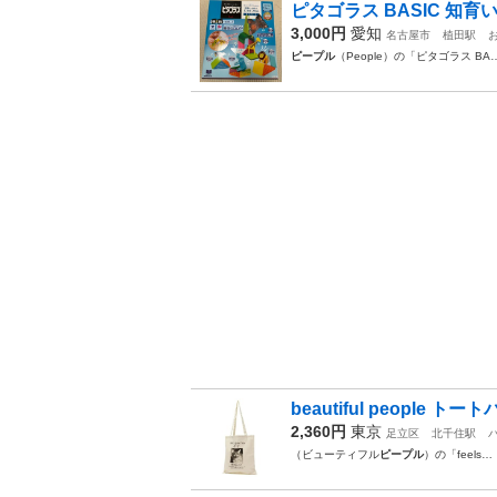
ピタゴラス BASIC 知
3,000円
愛知
名古屋市
植田駅
ピープル
（People）の「ピタゴラス BA
beautiful people トー
2,360円
東京
足立区
北千住駅
（ビューティフル
ピープル
）の「feels