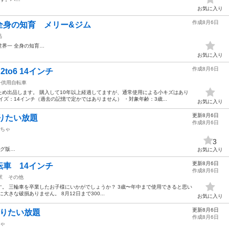
お気に入り
作成8月6日
全身の知育 メリー&ジム
品
世界一 全身の知育…
お気に入り
作成8月6日
 2to6 14インチ
子供用自転車
め出品します。 購入して10年以上経過してますが、通常使用による小キズはあり
ズ：14インチ（過去の記憶で定かではありません） ・対象年齢：3歳...
お気に入り
更新8月6日
りたい放題
作成8月6日
ちゃ
3
ッグ版…
お気に入り
更新8月6日
転車 14インチ
作成8月6日
駅
その他
。 三輪車を卒業したお子様にいかがでしょうか？ 3歳〜年中まで使用できると思い
きな破損ありません。 8月12日まで300...
お気に入り
更新8月6日
やりたい放題
作成8月6日
ゃ