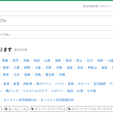
地元の掲示板 ジモティー
ープル」
ります
全5137件
青森
岩手
宮城
秋田
山形
福島
新潟
富山
石川
福井
山
岐阜
三重
静岡
大阪
兵庫
京都
滋賀
奈良
和歌山
鳥取
熊本
大分
長崎
宮崎
鹿児島
沖縄
家具
家電
自転車
車のパーツ
バイク
楽器
チケット
生活雑貨
子
ン
靴/バッグ
コスメ/ヘルスケア
スポーツ
食品
お酒
その他
オンライン決済投稿のみ
オンライン決済投稿以外
ー
あっちこっち
オリバー ズ ピープル
オリバー ピープル サングラス