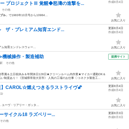
作成8月4日
ー プロジェクトⅢ 覚醒◆怒濤の進撃を...
その他
プル
」で1983年10月号から10984…
お気に入り
更新8月4日
ピープル ザ・プレミアム知育エンド...
作成8月4日
ム知育エンドレスウォー…
お気に入り
≫機械操作・製造補助
提携サイト
駅
その他
専属＆土日祝休み＆年間休日128日★クリーンルーム内作業★マイカー通勤OK＆
い制度あり！《茨城県常陸大宮市》 人気の工場のお仕事 ◇コネクタ製造工...
お気に入り
更新8月4日
】CAROL☆燃えつきるラストライヴ🌠
作成8月4日
CD
9. ユーヴ・リアリー・ガッタ…
お気に入り
更新8月3日
ターサイクル18 ラズベリー...
作成8月3日
その他