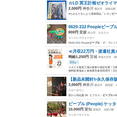
☆LD 冥王計画ゼオライマ
2,000円
神奈川
横浜市
港南台駅
●ちみもりをにより漫画雑誌「レモン
ピー
0620-332 People
800円
愛媛
松山市
おもちゃ
エンドレスウォーカー
0620-332 People
ピープル
ザ・プレミア
≪月収22万円・派遣社員
時給1,250円
茨城
常陸大宮市
静
日払い
コネクタ製造工場の検査や測定作業！日勤
無料駐車場あり★就業先食堂利用可！日払
【新品未開封✨永久保存版
3,000円
神奈川
横浜市
鶴見駅
スローダウン
変わり得ぬ愛 08. ビブロス・
ピープル
0
ピープル (People) ケッ
10,000円
愛知
碧南市
北新川駅
ケッターサイクル