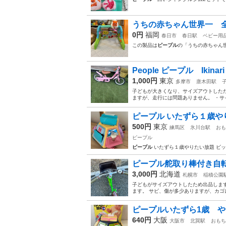
うちの赤ちゃん世界一 
0円
福岡
春日市
春日駅
ベビー用
この製品は
ピープル
の「うちの赤ちゃん
People ピープル Ikinari
1,000円
東京
多摩市
唐木田駅
子どもが大きくなり、サイズアウトしたた
ますが、走行には問題ありません。 ・サイ
ピープル いたずら１歳や
500円
東京
練馬区
氷川台駅
おも
ピープル
ピープル
いたずら１歳やりたい放題 ビ
ピープル舵取り棒付き自
3,000円
北海道
札幌市
稲積公園
子どもがサイズアウトしたため出品します
ます。 サビ、傷が多少ありますが、カゴに大
ピープルいたずら1歳 
640円
大阪
大阪市
北巽駅
おもち