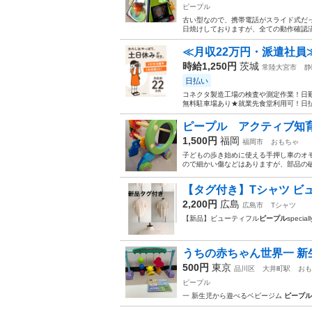
ピープル
古い型なので、携帯電話がスライド式だ
日焼けしておりますが、全ての動作確認済み
≪月収22万円・派遣社員
時給1,250円
茨城
常陸大宮市
静
日払い
コネクタ製造工場の検査や測定作業！日勤
無料駐車場あり★就業先食堂利用可！日払
ピープル アクティブ知
1,500円
福岡
福岡市
おもちゃ
子どもの歩き始めに使える手押し車のオモ
ので細かい傷などはありますが、部品の破
【タグ付き】Tシャツ ビューテ
2,200円
広島
広島市
Tシャツ
【新品】ビューティフル
ピープル
specia
うちの赤ちゃん世界一 新
500円
東京
品川区
大井町駅
おも
ピープル
一 新生児から遊べるベビージム
ピープル