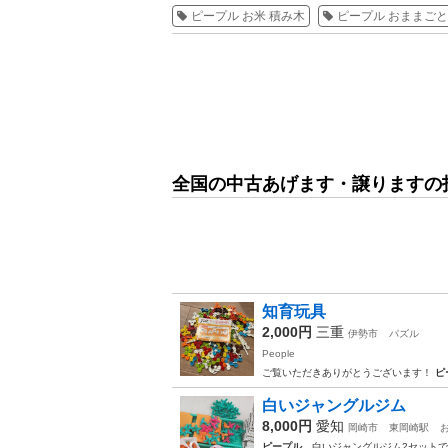
ピープル お米 積み木
ピープル おままごと
全国の中古あげます・譲りますの
知育玩具
2,000円
三重
伊勢市
パズル
People
ご覧いただきありがとうございます！
ピ
白いジャングルジム
8,000円
愛知
岡崎市
東岡崎駅
ピープル
白いジャングルジム2セットで