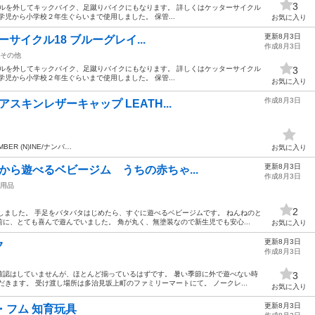
3
チ ペダルを外してキックバイク、足蹴りバイクにもなります。 詳しくはケッターサイクル
児から小学校２年生ぐらいまで使用しました。 保管...
お気に入り
更新8月3日
ターサイクル18 ブルーグレイ...
作成8月3日
その他
チ ペダルを外してキックバイク、足蹴りバイクにもなります。 詳しくはケッターサイクル
3
児から小学校２年生ぐらいまで使用しました。 保管...
お気に入り
作成8月3日
アスキンレザーキャップ LEATH...
MBER (N)INE/ナンバ…
お気に入り
更新8月3日
生児から遊べるベビージム うちの赤ちゃ...
作成8月3日
用品
2
しました。 手足をバタバタはじめたら、すぐに遊べるベビージムです。 ねんねのと
に、とても喜んで遊んでいました。 角が丸く、無塗装なので新生児でも安心...
お気に入り
更新8月3日
ク
作成8月3日
確認はしていませんが、ほとんど揃っているはずです。 暑い季節に外で遊べない時
3
きます。 受け渡し場所は多治見坂上町のファミリーマートにて。 ノークレ...
お気に入り
更新8月3日
フム・フム 知育玩具