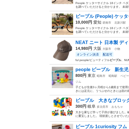
People ケッターサイクル 18イン
を調べていただけると分かります。 未就学
ピープル (People) ケッ
10,000円
愛知
碧南市
北新川駅
People ケッターサイクル 18イン
を調べていただけると分かります。 未就学
NEAT ニート 日本製 ディ
14,980円
大阪
大阪市
小物
オンライン決済
配送可
ful people/ビューティフル
ピープル
、NU
people ピープル 新
800円
東京
昭島市
昭島駅
ベビー
ジム
子どもが生後3ヶ月程から1歳前まで使用
きには足元に、うつぶせのときには顔の前
ピープル 大きなブロッ
300円
岐阜
多治見市
おもちゃ
大きな家など作って子供が遊びました。
に重宝しました。 現状渡しとさせていただ
ピープル 1curiosity 