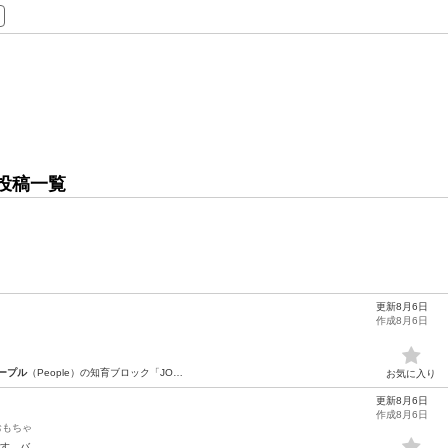
投稿一覧
更新8月6日
作成8月6日
ープル
（People）の知育ブロック「JO…
お気に入り
更新8月6日
作成8月6日
おもちゃ
す。バ…