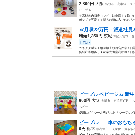
2,800円
大阪
高槻市
高槻駅
ベ
ピープル
※高槻市内指定コンビニ駐車場まで取りに
ポップで可愛くて親もお気に入りのおもち
≪月収22万円・派遣社員
時給1,250円
茨城
常陸大宮市
静
日払い
コネクタ製造工場の検査や測定作業！日勤
無料駐車場あり★就業先食堂利用可！日払
ピープル ベビージム 新生
600円
大阪
大阪市
恵美須町駅
ベ
ベビー
使用に伴うシール剥がれあり シーツなど
ピープル 車のおもち
0円
栃木
宇都宮市
氏家駅
おもち
ピープル
の変形おもちゃの車の部分のみ 