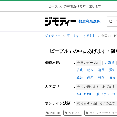
「ピープル」の中古あげます・譲ります
都道府県選択
ジモティー
売ります・あげます
全国の「ピ
「ピープル」の中古あげます・譲
都道府県
：
全国のピープル
北海道
茨城
栃木
群馬
愛知
愛媛
高知
福岡
佐賀
カテゴリ
：
全ての売ります・あげます
本/CD/DVD
服/ファッショ
オンライン決済
：
売ります・あげますの全て
People
かじとり
ラクショーライダ