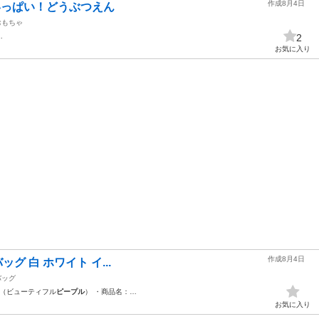
作成8月4日
育いっぱい！どうぶつえん
おもちゃ
…
2
お気に入り
作成8月4日
トバッグ 白 ホワイト イ...
バッグ
… （ビューティフル
ピープル
） ・商品名：…
お気に入り