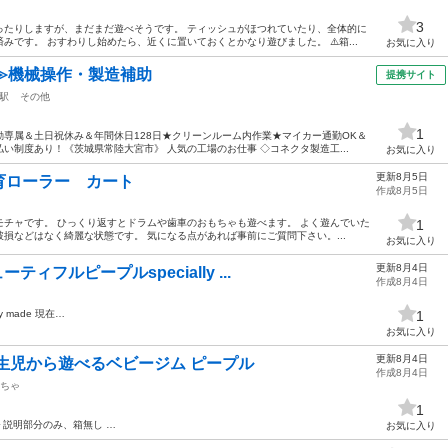
3
ったりしますが、まだまだ遊べそうです。 ティッシュがほつれていたり、全体的に
です。 おすわりし始めたら、近くに置いておくとかなり遊びました。 ⚠️箱...
お気に入り
≫機械操作・製造補助
提携サイト
駅
その他
1
専属＆土日祝休み＆年間休日128日★クリーンルーム内作業★マイカー通勤OK＆
い制度あり！《茨城県常陸大宮市》 人気の工場のお仕事 ◇コネクタ製造工...
お気に入り
更新8月5日
育ローラー カート
作成8月5日
チャです。 ひっくり返すとドラムや歯車のおもちゃも遊べます。 よく遊んでいた
1
損などはなく綺麗な状態です。 気になる点があれば事前にご質問下さい。...
お気に入り
更新8月4日
ィフルピープルspecially ...
作成8月4日
lly made 現在…
1
お気に入り
更新8月4日
生児から遊べるベビージム ピープル
作成8月4日
ちゃ
1
説明部分のみ、箱無し …
お気に入り