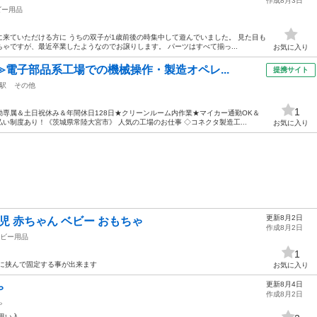
作成8月3日
ビー用品
来ていただける方に うちの双子が1歳前後の時集中して遊んでいました。 見た目も
ゃですが、最近卒業したようなのでお譲りします。 パーツはすべて揃っ...
お気に入り
≫電子部品系工場での機械操作・製造オペレ...
提携サイト
駅
その他
1
専属＆土日祝休み＆年間休日128日★クリーンルーム内作業★マイカー通勤OK＆
い制度あり！《茨城県常陸大宮市》 人気の工場のお仕事 ◇コネクタ製造工...
お気に入り
更新8月2日
児 赤ちゃん ベビー おもちゃ
作成8月2日
ビー用品
1
に挟んで固定する事が出来ます
お気に入り
更新8月4日
ゃ
作成8月2日
ゃ
思い入…