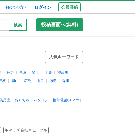
ログイン
会員登録
初めての方へ
投稿画面へ(無料)
検索
人気キーワード
梨
長野
東京
埼玉
千葉
神奈川
島根
岡山
広島
山口
徳島
香川
供用品
おもちゃ
パソコン
携帯電話/スマホ
キッズ 自転車 ピープル