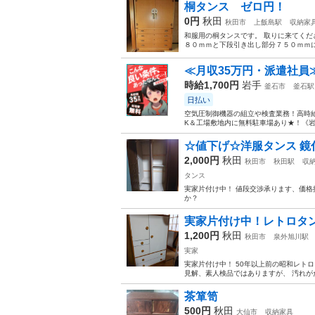
桐タンス ゼロ円！
0円
秋田
秋田市
上飯島駅
収納家
和服用の桐タンスです。 取りに来てくだ
８０ｍｍと下段引き出し部分７５０ｍｍに
≪月収35万円・派遣社員
時給1,700円
岩手
釜石市
釜石駅
日払い
空気圧制御機器の組立や検査業務！高時給
K＆工場敷地内に無料駐車場あり★！《岩
☆値下げ☆洋服タンス 鏡
2,000円
秋田
秋田市
秋田駅
収
タンス
実家片付け中！ 値段交渉承ります、価格提示
か？
実家片付け中！レトロタン
1,200円
秋田
秋田市
泉外旭川駅
実家
実家片付け中！ 50年以上前の昭和レト
見解、素人検品ではありますが、 汚れがた
茶箪笥
500円
秋田
大仙市
収納家具