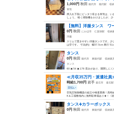
1,000円
秋田
能代市
能代駅
収
箪笥
押入れ下段にピッタリ収まる箪笥は、い
しょう。 軽く掃除機をかけましたが、
【無料】洋服タンス ワ
0円
秋田
にかほ市
仁賀保駅
収納
洋服
スリムで置きやすい洋服タンスです。少
は空です。 寸法(約) 幅57.5cm 奥行 5
タンス
0円
秋田
能代市
東能代駅
収納家
タンス
60 ✖️ 54 ✖️ 176 歪みがあり、開閉
≪月収35万円・派遣社員
時給1,700円
岩手
釜石市
釜石駅
日払い
空気圧制御機器の組立や検査業務！高時給
K＆工場敷地内に無料駐車場あり★！《岩
タンス➕カラーボックス
0円
秋田
能代市
東能代駅
収納家