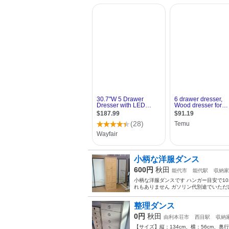
小柄な洋服ダンス
600円
秋田
能代市
能代駅
収納家
小柄な洋服ダンスです ハンガー目安で1
れもありません ガソリン代別途でいた
整理ダンス
0円
秋田
由利本荘市
西目駅
収納
【サイズ】縦：134cm、横：56cm、奥