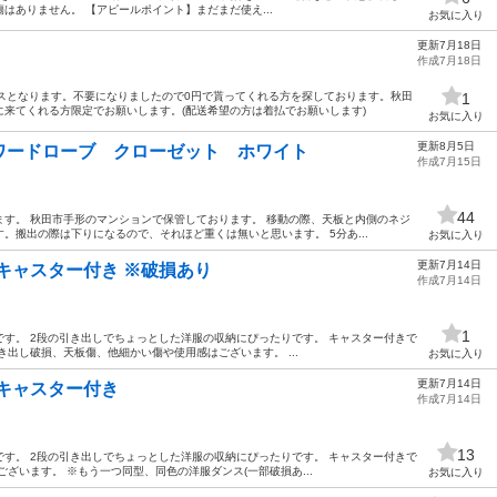
はありません。 【アピールポイント】まだまだ使え...
お気に入り
更新7月18日
作成7月18日
スとなります。不要になりましたので0円で貰ってくれる方を探しております。秋田
1
来てくれる方限定でお願いします。(配送希望の方は着払でお願いします)
お気に入り
更新8月5日
ワードローブ クローゼット ホワイト
作成7月15日
44
す。 秋田市手形のマンションで保管しております。 移動の際、天板と内側のネジ
。搬出の際は下りになるので、それほど重くは無いと思います。 5分あ...
お気に入り
更新7月14日
 キャスター付き ※破損あり
作成7月14日
1
す。 2段の引き出しでちょっとした洋服の収納にぴったりです。 キャスター付きで
出し破損、天板傷、他細かい傷や使用感はございます。 ...
お気に入り
更新7月14日
 キャスター付き
作成7月14日
13
す。 2段の引き出しでちょっとした洋服の収納にぴったりです。 キャスター付きで
ざいます。 ※もう一つ同型、同色の洋服ダンス(一部破損あ...
お気に入り