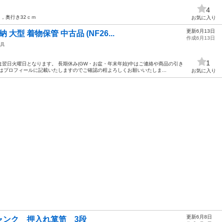
4
ｍ，奥行き32ｃｍ
お気に入り
更新6月13日
大型 着物保管 中古品 (NF26...
作成6月13日
具
1
翌日火曜日となります。 長期休み(GW・お盆・年末年始)中はご連絡や商品の引き
はプロフィールに記載いたしますのでご確認の程よろしくお願いいたしま...
お気に入り
更新6月8日
ャンク 押入れ箪笥 3段