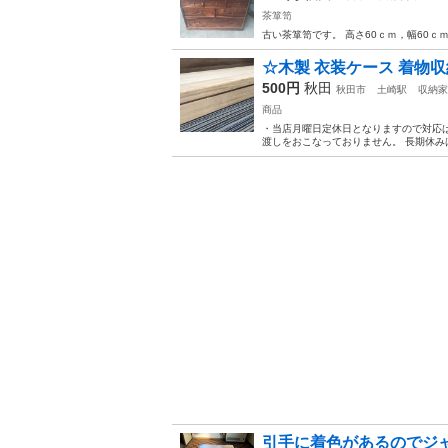
茶箪笥
古い茶箪笥です。 高さ60ｃｍ，幅60ｃ
☆木製 衣装ケース 着物収納 
500円
秋田
秋田市
土崎駅
収納家
商品
・当店月曜日定休日となりますので対応は
渡しをおこなっておりません。 長期休み
引手に着色があるのでジ