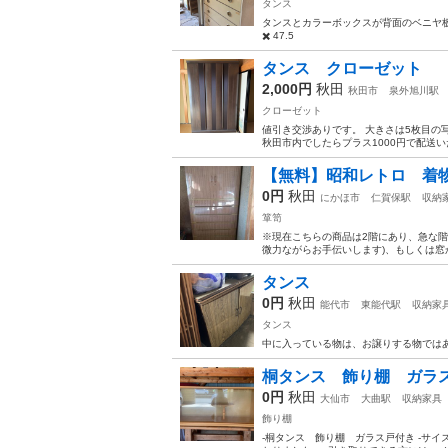
タンス
タンスとカラーボックスが背面のベニヤ板で一体化
✖️ 47.5
タンス クローゼット 
2,000円
秋田
秋田市
泉外旭川駅
クローゼット
値引き交渉ありです。 大きさは5枚目の
秋田市内でしたらプラス1000円で配送
【無料】昭和レトロ 着
0円
秋田
にかほ市
仁賀保駅
収納
箪笥
※現在こちらの商品は2階にあり、急な階
微力ながらお手伝いします)、もしくは窓
タンス
0円
秋田
能代市
東能代駅
収納家
タンス
中に入っている物は、お譲りする物では
桐タンス 飾り棚 ガラ
0円
秋田
大仙市
大曲駅
収納家具
飾り棚
-桐タンス 飾り棚 ガラス戸付き -サイズ: