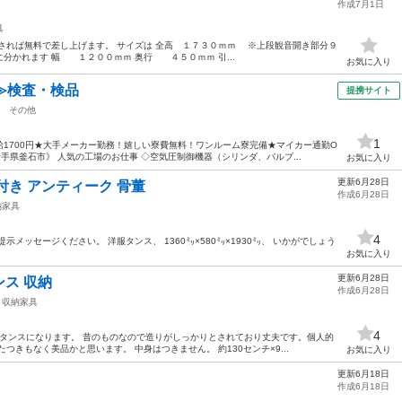
作成7月1日
具
されば無料で差し上げます。 サイズは 全高 １７３０ｍｍ ※上段観音開き部分９
分かれます 幅 １２００ｍｍ 奥行 ４５０ｍｍ 引...
お気に入り
≫検査・検品
提携サイト
その他
1
1700円★大手メーカー勤務！嬉しい寮費無料！ワンルーム寮完備★マイカー通勤O
手県釜石市》 人気の工場のお仕事 ◇空気圧制御機器（シリンダ、バルブ...
お気に入り
更新6月28日
付き アンティーク 骨董
作成6月28日
納家具
4
メッセージください。 洋服タンス、 1360㍉×580㍉×1930㍉、 いかがでしょう
お気に入り
更新6月28日
ス 収納
作成6月28日
収納家具
4
ロタンスになります。 昔のものなので造りがしっかりとされており丈夫です。個人的
つきもなく美品かと思います。 中身はつきません。 約130センチ×9...
お気に入り
更新6月18日
作成6月18日