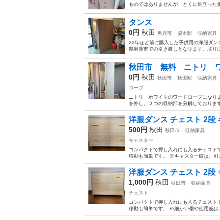
ものではありませんが、とくに目立った傷
タンス
0円
秋田
男鹿市
脇本駅
収納家具
20年ほど前に購入した子供用の洋服ダン
県男鹿市での引き渡しとなります。取りに
秋田市 無料 ニトリ 
0円
秋田
秋田市
秋田駅
収納家具
ロープ
ニトリ ホワイトのワードローブになりま
を外し、２つの収納部を分解しております
洋服ダンス チェスト 2段
500円
秋田
秋田市
収納家具
キャスター
コンパクトで押し入れにも入るチェストで
移動も簡単です。 ※キャスター破損、引き
洋服ダンス チェスト 2段
1,000円
秋田
秋田市
収納家具
チェスト
コンパクトで押し入れにも入るチェストで
移動も簡単です。 ※細かい傷や使用感はご