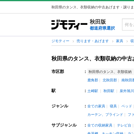
秋田県のタンス、衣類収納の中古あげます・譲りま
秋田版
都道府県選択
ジモティー
売ります・あげます
家具
秋田県のタンス、衣類収納の中古
市区郡
：
秋田県のタンス、衣類収納
鹿角郡
北秋田郡
南秋田
駅
：
土崎駅
秋田駅
泉外旭川
ジャンル
：
全ての家具
寝具
ベッド
カーテン、ブラインド
フ
サブジャンル
：
全ての収納家具
テレビ台
食器棚、キッチン収納
ラ