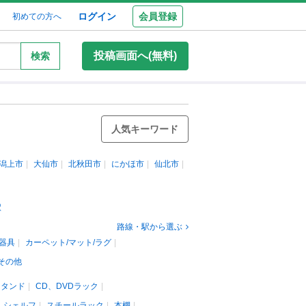
ログイン
会員登録
初めての方へ
投稿画面へ(無料)
検索
人気キーワード
潟上市
大仙市
北秋田市
にかほ市
仙北市
駅
路線・駅から選ぶ
器具
カーペット/マット/ラグ
その他
スタンド
CD、DVDラック
、シェルフ
スチールラック
本棚