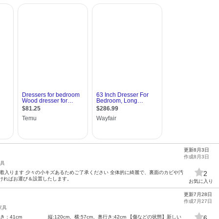
更新8月3日
作成8月3日
具
0着入ります 少々の小キズあるためご了承ください 全体的に綺麗で、裏面のカビや汚
2
だければお運び＆設置したします。
お気に入り
更新7月28日
作成7月27日
家具
行き：41cm 縦:120cm、横:57cm、奥行き:42cm 【傷などの状態】新しい
6