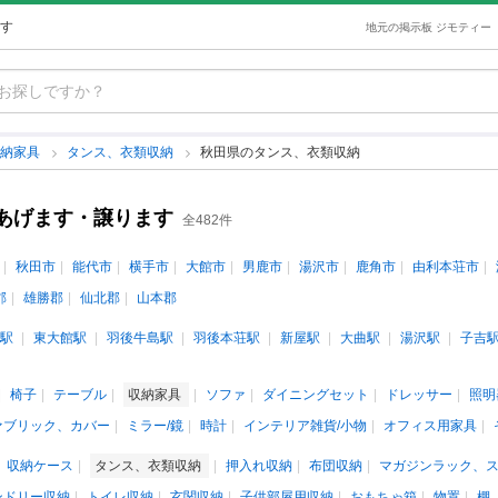
す
地元の掲示板 ジモティー
収納家具
タンス、衣類収納
秋田県のタンス、衣類収納
あげます・譲ります
全482件
秋田市
能代市
横手市
大館市
男鹿市
湯沢市
鹿角市
由利本荘市
郡
雄勝郡
仙北郡
山本郡
駅
東大館駅
羽後牛島駅
羽後本荘駅
新屋駅
大曲駅
湯沢駅
子吉
椅子
テーブル
収納家具
ソファ
ダイニングセット
ドレッサー
照明
ァブリック、カバー
ミラー/鏡
時計
インテリア雑貨/小物
オフィス用家具
収納ケース
タンス、衣類収納
押入れ収納
布団収納
マガジンラック、
ンドリー収納
トイレ収納
玄関収納
子供部屋用収納
おもちゃ箱
物置
棚