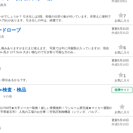
作成6月8日
納家具
7
かがでしょうか？ 引き出しは3段、前後の仕切り板が付いています。衣替えに便利で
少々汚れがあります。引き出しの中は、綺麗です。
お気に入り
更新5月31日
ードローブ
作成5月31日
家具
6
し痛みありますがまだまだ使えます。 写真では中に洋服類が入っていますが、現在
1cm 高さ 177.5cm 大きい物なので引き取り可能な方のみ...
お気に入り
更新5月10日
作成5月10日
具
1
しにくい部分あるかもです。
お気に入り
≫検査・検品
提携サイト
その他
1700円★大手メーカー勤務！嬉しい寮費無料！ワンルーム寮完備★マイカー通勤O
手県釜石市》 人気の工場のお仕事 ◇空気圧制御機器（シリンダ、バルブ...
お気に入り
更新5月10日
作成5月10日
具