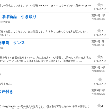
1
しています。 タンス部分 89 ✖️ 42.5 ✖️ 136 カラーボックス部分 89 ✖️ 29
お気に入り
更新4月15日
ほぼ新品 引き取り
作成4月15日
収納家具
7
写真を確認してください。 ほぼ新品です。 引き取りに来てくれる方お願いします。
いたします。
お気に入り
更新4月7日
物箪笥 タンス
作成4月7日
家具
5
段を降ろす必要がありますので、力のある方2～3人手配して降ろして頂ける方(私も
からクレーンで吊り出して頂ける方に限らせて頂きます。 祖母が使用して...
お気に入り
更新3月22日
作成3月22日
具
ありません。
お気に入り
更新5月21日
ス戸付き
作成3月20日
4
120✖️50✖️30cm –母の嫁入り道具です。 -引き取り可能な方のみ -車庫で保管して