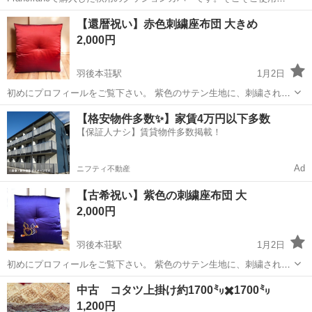
があり、一箇所穴もありますので、ご了承頂ける方にお譲りします。
秋田
秋田市
秋田駅
ファブリック、カバー
Francfranc
【還暦祝い】赤色刺繍座布団 大きめ
2,000円
羽後本荘駅
1月2日
初めにプロフィールをご覧下さい。 紫色のサテン生地に、刺繍された
ひょうたんのデザインが施された大きな座布団です。 1度使用して保
秋田
由利本荘市
羽後本荘駅
ファブリック、カバー
【格安物件多数✨】家賃4万円以下多数
管しておりました。 汚れ等ありません。 65㌢×65㌢ ふわふわしていて
【保証人ナシ】賃貸物件多数掲載！
ひょうたん
座り心地は最高だ...
Ad
ニフティ不動産
【古希祝い】紫色の刺繍座布団 大
2,000円
羽後本荘駅
1月2日
初めにプロフィールをご覧下さい。 紫色のサテン生地に、刺繍された
ひょうたんのデザインが施された大きな座布団です。 1度使用して保
秋田
由利本荘市
羽後本荘駅
ファブリック、カバー
中古 コタツ上掛け約1700㍉✖️1700㍉
管しておりました。 汚れ等ありません。 65㌢×65㌢ ふわふわしていて
ひょうたん
1,200円
座り心地は最高だ...