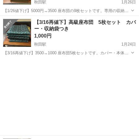
秋田駅
1月26日
【1/26値下げ】5000円→3500 座布団の9枚セットです。専用の収納袋
がつきます。 座り心地の良いしっかりとした座布団です。 梱包サイズ
秋田
秋田市
秋田駅
ファブリック、カバー
セット
【3/16再値下】高級座布団 5枚セット カバ
は全部重ねて袋に入れて60*60*55ｃｍくらいです。
ー・収納袋つき
1,000円
秋田駅
1月24日
【3/16再値下げ】3500→1000 座布団5枚セットです。カバー・本体と
もに多少使用感あります。 やや光沢がある布地になっています。 本体
秋田
秋田市
秋田駅
ファブリック、カバー
セット
は小さな穴がありますのでカバーつきでご使用下さい。 画像2枚目...