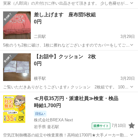
実家（八郎潟）の片付けに伴い出品させて頂きます。 少し色褪せがあ
りますが来客用に使用していたので 比較的へたりは無い様に思えま
秋田
秋田市
泉外旭川駅
ファブリック、カバー
来客
差し上げます 座布団5枚組
す。 ご興味のある方、宜しくお願い致します。
0円
二田駅
3月29日
5枚のうち2枚に破け、1枚に擦れなどございますのでカバーをしてご使
用下さい
秋田
潟上市
二田駅
ファブリック、カバー
【お話中】クッション 2枚
0円
横手駅
3月20日
ご覧いただきありがとうございます♪ クッション 2枚組です。 100円
ショップで購入したものなので厚みはやや薄めです。 サイズ
秋田
横手市
横手駅
ファブリック、カバー
≪月収35万円・派遣社員≫検査・検品
37✕37cm 横手駅周辺まで取りに来られる方にお譲りします。
100円ショップ
時給1,700円
日払い
株式会社BREXA Next
7月10日
提携サイト
岩手県 釜石駅
空気圧制御機器の組立や検査業務！高時給1700円★大手メーカー勤