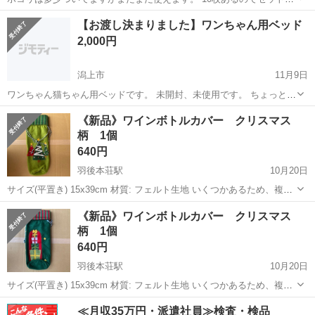
まとめてよろしくお願いします。
秋田
秋田市
ファブリック、カバー
ホコリ
【お渡し決まりました】ワンちゃん用ベッド
2,000円
潟上市
11月9日
ワンちゃん猫ちゃん用ベッドです。 未開封、未使用です。 ちょっと形
を変えて使えるタイプの製品です。 ベージュ Ｍサイズ（55×65cmく
秋田
潟上市
ファブリック、カバー
ワンちゃん
《新品》ワインボトルカバー クリスマス
らいなはずです） どなたかお使いいただけたら嬉しいです。 確か
柄 1個
6,000円くらいで購入...
640円
羽後本荘駅
10月20日
サイズ(平置き) 15x39cm 材質: フェルト生地 いくつかあるため、複数
購入希望の場合お伝えください。 まずは見るだけでも可能なので、興
秋田
由利本荘市
羽後本荘駅
ファブリック、カバー
《新品》ワインボトルカバー クリスマス
味がありましたらご連絡ください。 B1N5
柄 1個
ワインボトル
640円
羽後本荘駅
10月20日
サイズ(平置き) 15x39cm 材質: フェルト生地 いくつかあるため、複数
購入希望の場合お伝えください。 まずは見るだけでも可能なので、興
秋田
由利本荘市
羽後本荘駅
ファブリック、カバー
≪月収35万円・派遣社員≫検査・検品
味がありましたらご連絡ください。 B1N6