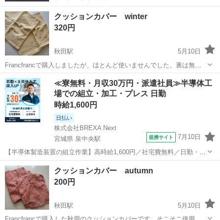
クッションカバー winter
320円
秋田駅
5月10日
Francfrancで購入しましたが、ほとんど使いませんでした。裏は無地
で、汚れはありません。
秋田
秋田市
秋田駅
ファブリック、カバー
Francfranc
≪寮無料・月収30万円・派遣社員≫半導体工
場での組立・加工・プレス 日勤
時給1,600円
日払い
株式会社BREXA Next
7月10日
提携サイト
宮城県 泉中央駅
【半導体製造装置の組立作業】高時給1,600円／社宅費無料／日勤・土
日休み／20～40代の男女活躍中！ 人気の工場のお仕事 ◇半導体製造
宮城
泉中央駅
その他
クッションカバー autumn
装置の製造◇ 【半導体製造装置を組立て】 ・ドライバー、レンチ等を
200円
使用してのビス止め...
秋田駅
5月10日
Francfrancで購入した秋用のクッションカバーです。そこそこ使用感