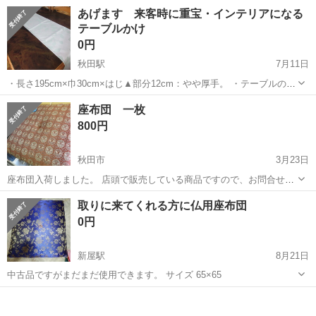
くなって、しまい込んでいたものです。 サイズは 赤と緑色 53✕112
秋田
秋田市
土崎駅
ファブリック、カバー
布地
あげます 来客時に重宝・インテリアになる
センチ 黄色 110✕150センチ 汚れやシミ、色あせはありませ
テーブルかけ
ん。
0円
秋田駅
7月11日
・長さ195cm×巾30cm×はじ▲部分12cm：やや厚手。 ・テーブルの中
央にかけるだけで、お洒落感upになりますよ。 ・薄緑でリーフ模様。
秋田
秋田市
秋田駅
ファブリック、カバー
インテリア
座布団 一枚
・私は、テーブルかけの中央に花を飾っていました。 ・お引き取りに
800円
来れる方。
秋田市
3月23日
座布団入荷しました。 店頭で販売している商品ですので、お問合せは
早めにお願いいたします。 税抜価格の表示です。 他にも家具や、古
秋田
秋田市
ファブリック、カバー
従業員
取りに来てくれる方に仏用座布団
着、ベビー用品、家電品など販売しております。 秋田市内の配達は別
0円
途1000円からとなりま...
新屋駅
8月21日
中古品ですがまだまだ使用できます。 サイズ 65×65
秋田
秋田市
新屋駅
ファブリック、カバー