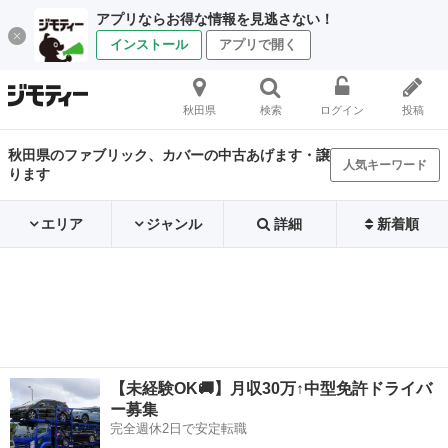
アプリならお得な情報を見逃さない！
インストール
アプリで開く
秋田県
検索
ログイン
投稿
秋田県のファブリック、カバーの中古あげます・譲
人気キーワード
ります
エリア
ジャンル
詳細
新着順
【未経験OK🚚】月収30万↑中型免許ドライバ
ー募集
完全週休2日で安定転職