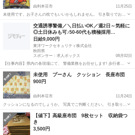
由利本荘市
11月25日
未使用です。お子さんの枕でもいいかもしれません。 引き取りでお願
いいたします。 値引き不可。
秋田
由利本荘市
ファブリック、カバー
交通誘導警備／＼日払いOK／週2日～気軽に
◎土日休みも可♪50-60代も積極採用…
日給9,000円
東洋ワークセキュリティ株式会社
秋田県
スポンサー：求人ボックス
08月02日
【仕事内容】県内の各現場にて、 警備業務をお任せします! 歩行者の
誘導 一般車両の誘導 工事車両の誘導 これがメインの業務です! 難しい
アルバイト・パート / 契約社員
未使用 プーさん クッション 長座布団
ことは特にありません 土日祝休み・固定休など 希望通りのシフトが可
900円
能なので 無理なく働けますよ...
由利本荘市
11月24日
クッションになるのでしょうか。 写真でご判断ください。 引き取りで
お願いいたします。値引き不可。
秋田
由利本荘市
ファブリック、カバー
【値下】高級座布団 9枚セット 収納袋つ
き
3,500円