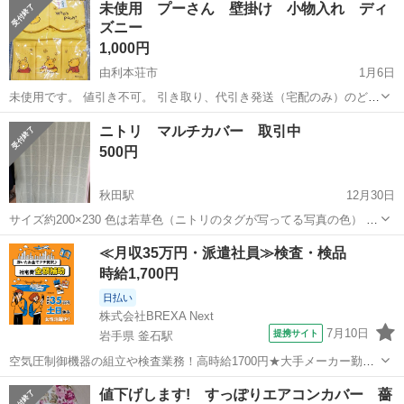
未使用 プーさん 壁掛け 小物入れ ディ
ズニー
1,000円
由利本荘市
1月6日
未使用です。 値引き不可。 引き取り、代引き発送（宅配のみ）のどち
らかでお願いいたします。
秋田
由利本荘市
ファブリック、カバー
プーさん
ニトリ マルチカバー 取引中
500円
秋田駅
12月30日
サイズ約200×230 色は若草色（ニトリのタグが写ってる写真の色） 現
在洗濯・乾燥中につき、お渡しは12／31以降になります。 現状渡し
秋田
秋田市
秋田駅
ファブリック、カバー
ニトリ
≪月収35万円・派遣社員≫検査・検品
3Nで 直接取引出来る方
時給1,700円
日払い
株式会社BREXA Next
7月10日
提携サイト
岩手県 釜石駅
空気圧制御機器の組立や検査業務！高時給1700円★大手メーカー勤
務！嬉しい寮費無料！ワンルーム寮完備★マイカー通勤OK＆工場敷地
岩手
釜石市
釜石駅
その他
値下げします! すっぽりエアコンカバー 薔
内に無料駐車場あり★！《岩手県釜石市》 人気の工場のお仕事 ◇空気