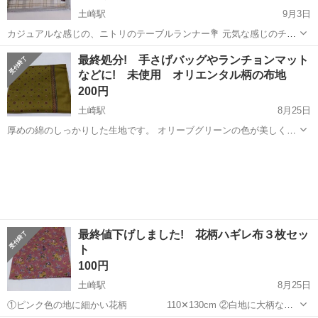
土崎駅
9月3日
カジュアルな感じの、ニトリのテーブルランナー💐 元気な感じのチェ
ック柄と、シックな感じのグレーの細じま模様と、裏表で使い分けで
秋田
秋田市
土崎駅
ファブリック、カバー
ランナー
最終処分! 手さげバッグやランチョンマット
きます!洗濯済です。 サイズは164cm✕29cm。 ※裏の縞模様の面に若
などに! 未使用 オリエンタル柄の布地
干、シミがあり...
200円
土崎駅
8月25日
厚めの綿のしっかりした生地です。 オリーブグリーンの色が美しく、
赤などで細かい模様が幾何学的に並んでいて、オリエンタル風な印象
秋田
秋田市
土崎駅
ファブリック、カバー
布地
です。 片端に帯状に、綺麗な模様が配置されていて、クッションカバ
ーや手さげ、ランチョンマッ...
最終値下げしました! 花柄ハギレ布３枚セッ
ト
100円
土崎駅
8月25日
①ピンク色の地に細かい花柄 110✕130cm ②白地に大柄な花