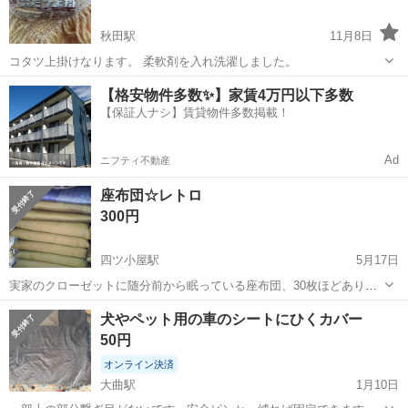
秋田駅
11月8日
コタツ上掛けなります。 柔軟剤を入れ洗濯しました。
秋田
秋田市
秋田駅
ファブリック、カバー
コタツ
【格安物件多数✨】家賃4万円以下多数
【保証人ナシ】賃貸物件多数掲載！
Ad
ニフティ不動産
座布団☆レトロ
300円
四ツ小屋駅
5月17日
実家のクローゼットに随分前から眠っている座布団、30枚ほどありま
す。夏用も５枚ほどあるので全てまとめていかがでしょうか？
秋田
秋田市
四ツ小屋駅
ファブリック、カバー
レトロ
犬やペット用の車のシートにひくカバー
50円
オンライン決済
大曲駅
1月10日