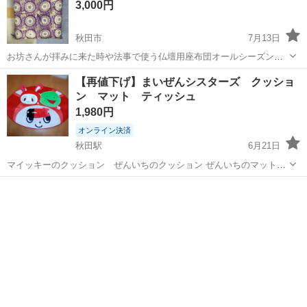
3,000円
秋田市
7月13日
お坊さんが拝みに来た時や法事で使う仏壇用座布団オールシーズン用
と夏用とセットで。 使用回数少ないですが冬用の端のほうに1cm位の
秋田
秋田市
ファブリック、カバー
法事
【再値下げ】まいぜんシスターズ クッショ
茶色いシミがありました。気にしない方でお願いします。
ン マット ティッシュ
1,980円
オンライン決済
秋田駅
6月21日
マイッキーのクッション ぜんいちのクッション ぜんいちのマット
ぜんいちティッシュ入れ セットでのの投稿です。 数年前に全てしまむ
秋田
秋田市
秋田駅
ファブリック、カバー
らで購入。 部屋の整理の為、お譲りします。 ぜんいちのクッションに
まいぜんシスターズ
汚れが有ります（写...