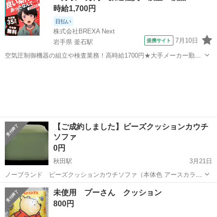
ワインボトル
時給1,700円
日払い
株式会社BREXA Next
7月10日
提携サイト
岩手県 釜石駅
空気圧制御機器の組立や検査業務！高時給1700円★大手メーカー勤
務！嬉しい寮費無料！ワンルーム寮完備★マイカー通勤OK＆工場敷地
岩手
釜石市
釜石駅
その他
内に無料駐車場あり★！《岩手県釜石市》 人気の工場のお仕事 ◇空気
圧制御機器（シリンダ、バルブ...
【ご成約しました】ビーズクッションカウチ
ソファ
0円
秋田駅
3月21日
ノーブランド ビーズクッションカウチソファ（本体色 アースカラー
グリーン）です おひとり様サイズ 60/60/38 グリーンのカバーは洗濯
秋田
秋田市
秋田駅
ファブリック、カバー
引渡し
未使用 プーさん クッション
可能 多少の汚れなど気になる方はご遠慮ください。 引っ越しのためご
800円
希望の方にお...