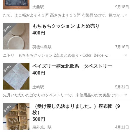
大曲駅
9月18日
たて、よこ幅およそ４３㌢ 高さおよそ１５㌢ 布製品なので、気づかな
い汚れあるかもしれませんが、ご理解いただける方にお願いしたいと
秋田
大仙市
大曲駅
ファブリック、カバー
汚れ
もちもちクッション まとめ売り
思います。
400円
羽後牛島駅
7月16日
ニトリ もちもちクッション 2点まとめ売り - Color: Beige -
Thickness: 3.5 cm - Cover: Removable and washable 使用頻度は少な
秋田
秋田市
羽後牛島駅
ファブリック、カバー
場所
ペイズリー柄✖️北欧系 タペストリー
く、特に大きな汚れはないです...
400円
土崎駅
5月31日
先月いただいたばかりのタペストリーで、未使用品のだめ美品です サ
イズは約90✖️90センチ弱です 宜しくお願い致します🙇
秋田
秋田市
土崎駅
ファブリック、カバー
場所
（受け渡し先決まりました。）座布団（9
枚）
500円
泉外旭川駅
4月11日