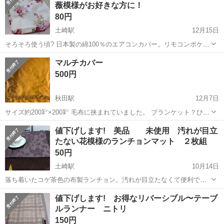
薇模様がお好きな方に！
圧制御機器（シリンダ、バルブ...
80円
土崎駅
12月15日
そろそろ使う頃? 日本製の綿100％のエアコンカバー。リモコンポケッ
ト付き🔆 使わない季節に使用すると、ホコリを防げます。お洗濯でき
秋田
秋田市
土崎駅
ファブリック、カバー
薔薇
マルチカバー
るので、清潔に使えます。 花の北海道の「バラの園」をイメージし
500円
た、クリーム色に赤い...
秋田駅
12月7日
サイズ約200㌢×200㌢ 毛布に挟まれていました。 ブランケット？ひざ
掛け？こたつカバー？ 暖かそうです。 現状渡し。 13日以降のお渡し
秋田
秋田市
秋田駅
ファブリック、カバー
ひざ掛け
値下げします! 美品 未使用 汚れが目立
になります,
たない花模様のランチョンマット ２枚組
50円
土崎駅
10月14日
落ち着いたコゲ茶色の布製ランチョン。汚れが目立たなくて便利で
す。全体に花柄の地模様がありシックな感じです。 しっかりした二枚
秋田
秋田市
土崎駅
ファブリック、カバー
値下げします! お得なリバーシブル〜テーブ
重ね。 サイズは47✕33センチ。 買ってからしまい込んで忘れていたの
ルランナー ニトリ
ランチョンマット
で、綺麗です。
150円