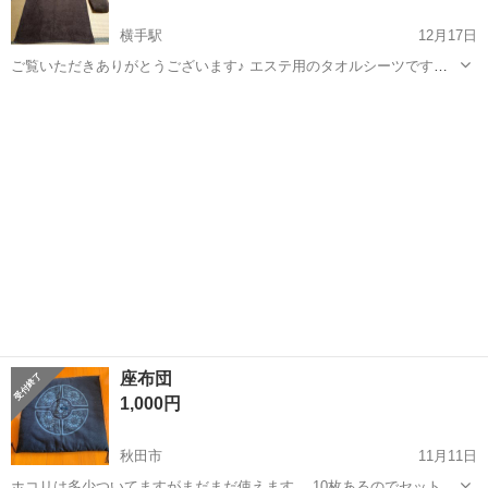
横手駅
12月17日
ご覧いただきありがとうございます♪ エステ用のタオルシーツです。
使用頻度は10回未満です。 サイズ 110ミリ✕220ミリ 素材 綿100％
秋田
横手市
横手駅
ファブリック、カバー
シーツ
横手駅または清陵高校周辺まで取りに来られる方にお譲りします。 よ
ろしくお願い...
座布団
1,000円
秋田市
11月11日
ホコリは多少ついてますがまだまだ使えます。 10枚あるのでセットで