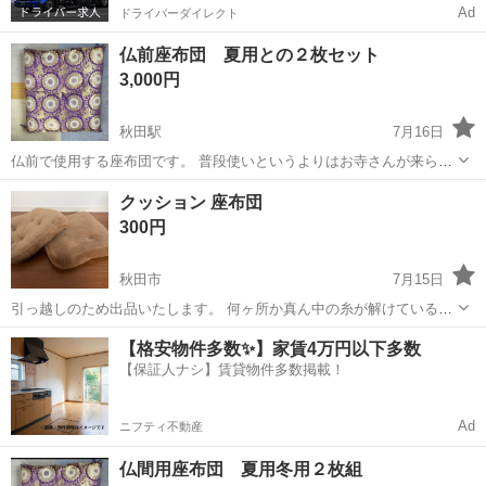
Ad
ドライバーダイレクト
仏前座布団 夏用との２枚セット
3,000円
秋田駅
7月16日
仏前で使用する座布団です。 普段使いというよりはお寺さんが来られ
た際に使用する厚くて豪華な座布団です。 使用回数少なく状態良いで
秋田
秋田市
秋田駅
ファブリック、カバー
お寺
クッション 座布団
す。 オールシーズン用と夏用とセットで。
300円
秋田市
7月15日
引っ越しのため出品いたします。 何ヶ所か真ん中の糸が解けていると
ころがございます。 その他気になる点ありましたらご連絡ください。
秋田
秋田市
ファブリック、カバー
【格安物件多数✨】家賃4万円以下多数
【保証人ナシ】賃貸物件多数掲載！
Ad
ニフティ不動産
仏間用座布団 夏用冬用２枚組