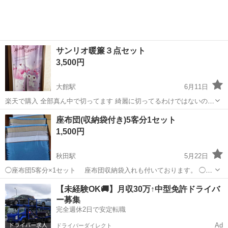
サンリオ暖簾３点セット
3,500円
大館駅
6月11日
楽天で購入 全部真ん中で切ってます 綺麗に切ってるわけではないので
ご理解ある方のみお願いします🙇‍♂️
秋田
大館市
大館駅
ファブリック、カバー
サンリオ
座布団(収納袋付き)5客分1セット
1,500円
秋田駅
5月22日
◯座布団5客分×1セット 座布団収納袋入れも付いております。 ◯レ
トロで、上品で鮮やかで綺麗な座布団です。 ◯時折の来客用に、押し
秋田
秋田市
秋田駅
ファブリック、カバー
来客
【未経験OK🚚】月収30万↑中型免許ドライバ
入れにしまっている座布団 で、とても綺麗です。 ◯デザインの好み
ー募集
は、別れるかと思いますが...
完全週休2日で安定転職
Ad
ドライバーダイレクト