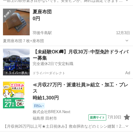
一部上の部分繋ぎ目がないです。安全ピンか、縛れば固定できます。
大曲まで来てもらえる方か、秋田駅、などでも対応可能かと思いま
秋田
大仙市
大曲駅
ファブリック、カバー
シート
夏座布団
す。
0円
羽後牛島駅
12月3日
夏用座布団７枚+座布団
秋田
秋田市
羽後牛島駅
ファブリック、カバー
【未経験OK🚚】月収30万↑中型免許ドライバ
ー募集
完全週休2日で安定転職
Ad
ドライバーダイレクト
≪月収27万円・派遣社員≫組立・加工・プレ
ス
時給1,300円
日払い
株式会社BREXA Next
7月10日
提携サイト
福島県 田村市
【月収例26万円以上可★土日祝休み】救命胴衣などのミシン縫製！20
代～50代の男女大活躍中★日払い制度あり！マイカー通勤OK＆無料駐