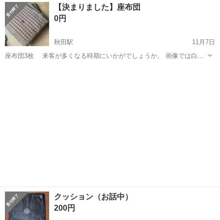
福島
田村市
その他
【決まりました】座布団
車場完備！食堂利用可★交通費支給◎《福島県田村市》 人気の工場の
0円
お仕事 ◇救命胴衣などのミ...
秋田駅
11月7日
座布団3枚 来客が多くなる時期にいかがでしょうか。 画像では白っ
ぽく写ってグレーですが、実際は茶色です。
秋田
秋田市
秋田駅
ファブリック、カバー
来客
クッション（お話中）
200円