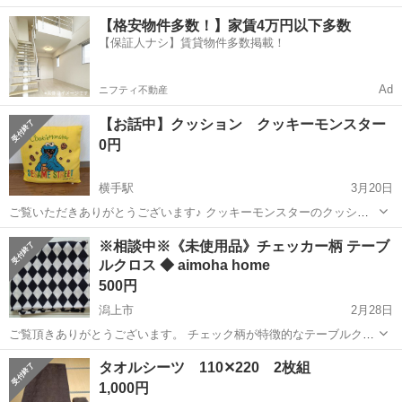
務！嬉しい寮費無料！ワンルーム寮完備★マイカー通勤OK＆工場敷地
岩手
釜石市
釜石駅
その他
【格安物件多数！】家賃4万円以下多数
内に無料駐車場あり★！《岩手県釜石市》 人気の工場のお仕事 ◇空気
【保証人ナシ】賃貸物件多数掲載！
圧制御機器（シリンダ、バルブ...
Ad
ニフティ不動産
【お話中】クッション クッキーモンスター
0円
横手駅
3月20日
ご覧いただきありがとうございます♪ クッキーモンスターのクッショ
ンです。 サイズ 37✕37cm 横手駅周辺まで取りに来られる方にお譲
秋田
横手市
横手駅
ファブリック、カバー
※相談中※《未使用品》チェッカー柄 テーブ
りします。
ルクロス ◆ aimoha home
クッキーモンスター
500円
潟上市
2月28日
ご覧頂きありがとうございます。 チェック柄が特徴的なテーブルクロ
スです。 開封済みですが未使用品です。 サイズが大きいため、畳んだ
秋田
潟上市
ファブリック、カバー
aimoha
タオルシーツ 110✕220 2枚組
まま撮影しています。 ポリエステル100% 白×黒 サイズ：FREE
1,000円
89.5...