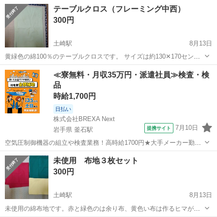
の模様 76✕73 cm ③ゴールド（裏地?） 53✕124 cm
秋田
秋田市
土崎駅
ファブリック、カバー
ピンク色
テーブルクロス（フレーミング中西）
小物作りなどにどうぞ!
300円
土崎駅
8月13日
黄緑色の綿100％のテーブルクロスです。 サイズは約130✕170センチ
の長方形。 ４人用テーブルに合うサイズです。６人用テーブルに変え
秋田
秋田市
土崎駅
ファブリック、カバー
≪寮無料・月収35万円・派遣社員≫検査・検
たので、お譲りします。 秋田駅前の西武デパート地下で購入したもの
品
テーブルクロス
で、生地は...
時給1,700円
日払い
株式会社BREXA Next
7月10日
提携サイト
岩手県 釜石駅
空気圧制御機器の組立や検査業務！高時給1700円★大手メーカー勤
務！嬉しい寮費無料！ワンルーム寮完備★マイカー通勤OK＆工場敷地
岩手
釜石市
釜石駅
その他
未使用 布地３枚セット
内に無料駐車場あり★！《岩手県釜石市》 人気の工場のお仕事 ◇空気
300円
圧制御機器（シリンダ、バルブ...
土崎駅
8月13日
未使用の綿布地です。赤と緑色のは余り布、黄色い布は作るヒマがな