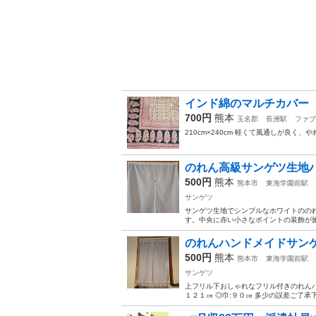
インド綿のマルチカバー
700円
熊本
玉名郡
長洲駅
ファブ
210cm×240cm 軽くて風通しが良く
のれん高級サンゲツ生地
500円
熊本
熊本市
東海学園前駅
サンゲツ
サンゲツ生地でシンプルなホワイトのの
す。中央に赤い小さなポイントの装飾が施
のれんハンドメイドサン
500円
熊本
熊本市
東海学園前駅
サンゲツ
上フリル下おしゃれなフリル付きのれんハ
１２１㎝ ◎巾:９０㎝ 多少の誤差ご了承下