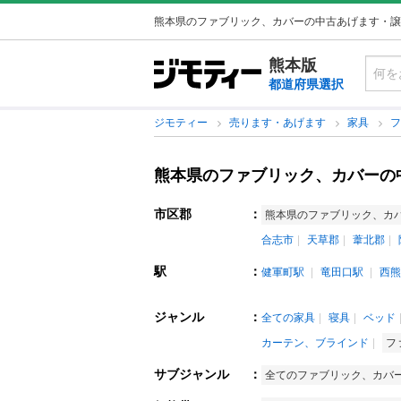
熊本県のファブリック、カバーの中古あげます・譲
熊本版
都道府県選択
ジモティー
売ります・あげます
家具
熊本県のファブリック、カバーの
市区郡
：
熊本県のファブリック、カ
合志市
天草郡
葦北郡
駅
：
健軍町駅
竜田口駅
西熊
ジャンル
：
全ての家具
寝具
ベッド
カーテン、ブラインド
フ
サブジャンル
：
全てのファブリック、カバ