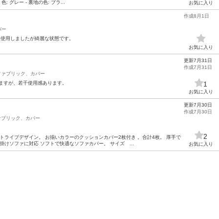
 色: グレー - 裏地の色: ブラ...
お気に入り
作成8月1日
バー
2回使用しましたが綺麗な状態です。
お気に入り
更新7月31日
作成7月31日
ファブリック、カバー
ますが、若干使用感あります。
1
お気に入り
更新7月30日
作成7月30日
ァブリック、カバー
2
ストライプデザイン。 お揃いカラーのクッションカバー2枚付き 。合計4枚。 厚手で
掛けソファに対応 ソフトで快適なソファカバー。 サイズ ...
お気に入り