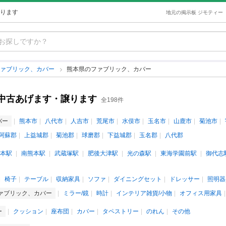
ります
地元の掲示板 ジモティー
ファブリック、カバー
熊本県のファブリック、カバー
中古あげます・譲ります
全198件
バー
熊本市
八代市
人吉市
荒尾市
水俣市
玉名市
山鹿市
菊池市
阿蘇郡
上益城郡
菊池郡
球磨郡
下益城郡
玉名郡
八代郡
本駅
南熊本駅
武蔵塚駅
肥後大津駅
光の森駅
東海学園前駅
御代志
椅子
テーブル
収納家具
ソファ
ダイニングセット
ドレッサー
照明器
ァブリック、カバー
ミラー/鏡
時計
インテリア雑貨/小物
オフィス用家具
ー
クッション
座布団
カバー
タペストリー
のれん
その他