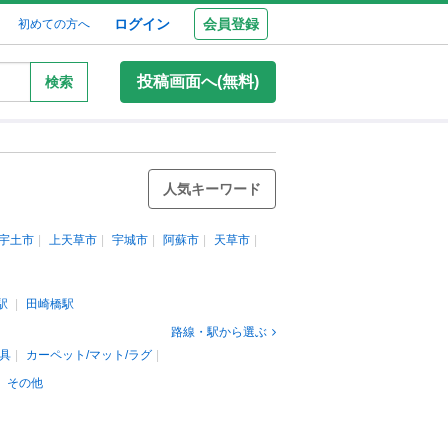
ログイン
会員登録
初めての方へ
投稿画面へ(無料)
検索
人気キーワード
宇土市
上天草市
宇城市
阿蘇市
天草市
駅
田崎橋駅
路線・駅から選ぶ
具
カーペット/マット/ラグ
その他