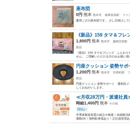
座布団
0円
熊本
熊本市
健軍校前駅
ファ
夏用ござの座布団です。 少し日焼けしてい
《新品》159 タマ＆フ
1,800円
熊本
熊本市
藤崎宮前駅
新品
《新品》159 タマ＆フレンズ ふんわ
せん。 ご理解いただける方のみお願い致し
円座クッション 姿勢サ
1,200円
熊本
熊本市
河原町駅
新品
円座クッション 姿勢サポート 通気性メ
しくおねがいします。
≪月収28万円・派遣社員
時給1,400円
熊本
その他
日払い
半導体製造装置の組立や検査！未経験活躍
通勤OK！無料駐車場あり！正社員登用あり