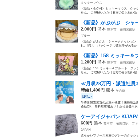
ミッキーマウス
《新品・タグ付》ミッキーマウス クッシ
せん。 ご理解いただける方のみお願い致し
《新品》がぶがぶ シャ
2,000円
熊本
熊本市
藤崎宮前駅
ブルー
《新品》がぶがぶ シャーククッション（
れ、溶け、 パッケージに破損等があるかも
《新品》158 ミッキー
1,200円
熊本
熊本市
藤崎宮前駅
《新品》158 ミッキー＆ブルート ク
せん。 ご理解いただける方のみお願い致し
≪月収28万円・派遣社員
時給1,400円
熊本
その他
日払い
半導体製造装置の組立や検査！未経験活躍
通勤OK！無料駐車場あり！正社員登用あり
ケーアイジャパン KIJAP
600円
熊本
熊本市
竜田口駅
ファ
JAPAN
柔らかいフリース素材のグレーのクッション