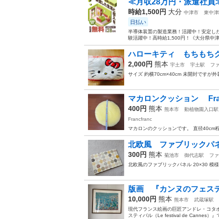
≪月収28万円・派遣社員
時給1,500円
大分
中津市
東中津
日払い
半導体装置の製造業務！活躍中！安定した
験活躍中！高時給1,500円！《大分県中
ハローキティ もちもち
2,000円
熊本
宇土市
宇土駅
フ
サイズ 約横70cm×40cm 未開封で
マカロンクッション Franc
400円
熊本
熊本市
動植物園入口駅
Francfranc
マカロンのクッションです。 直径40cm
北欧風 ファブリックパ
300円
熊本
菊池市
御代志駅
ファ
北欧風のファブリックパネル 20×30 
版画 『カンヌのフェス
10,000円
熊本
熊本市
武蔵塚駅
現代フランス絵画の巨匠アンドレ・コタボ（
スティバル（Le festival de Cann