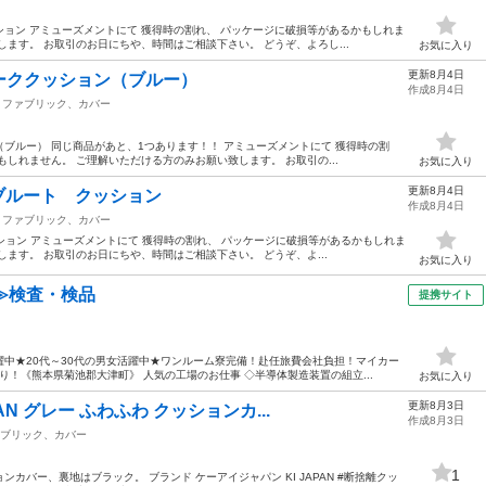
ョン アミューズメントにて 獲得時の割れ、 パッケージに破損等があるかもしれま
ます。 お取引のお日にちや、時間はご相談下さい。 どうぞ、よろし...
お気に入り
更新8月4日
ーククッション（ブルー）
作成8月4日
ファブリック、カバー
ブルー） 同じ商品があと、1つあります！！ アミューズメントにて 獲得時の割
しれません。 ご理解いただける方のみお願い致します。 お取引の...
お気に入り
更新8月4日
＆ブルート クッション
作成8月4日
ファブリック、カバー
ッション アミューズメントにて 獲得時の割れ、 パッケージに破損等があるかもしれま
ます。 お取引のお日にちや、時間はご相談下さい。 どうぞ、よ...
お気に入り
≫検査・検品
提携サイト
中★20代～30代の男女活躍中★ワンルーム寮完備！赴任旅費会社負担！マイカー
！《熊本県菊池郡大津町》 人気の工場のお仕事 ◇半導体製造装置の組立...
お気に入り
更新8月3日
AN グレー ふわふわ クッションカ...
作成8月3日
ブリック、カバー
1
カバー、裏地はブラック。 ブランド ケーアイジャパン KI JAPAN #断捨離クッ