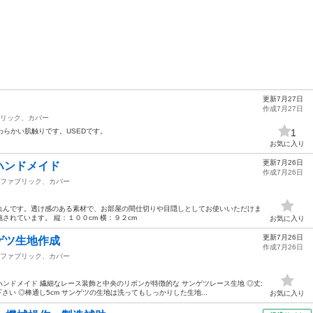
更新7月27日
作成7月27日
リック、カバー
、やわらかい肌触りです。USEDです。
1
お気に入り
更新7月26日
ハンドメイド
作成7月26日
ファブリック、カバー
れんです。透け感のある素材で、お部屋の間仕切りや目隠しとしてお使いいただけま
されています。 縦：１００cm 横：９２cm
お気に入り
更新7月26日
ゲツ生地作成
作成7月26日
ファブリック、カバー
ンドメイド 繊細なレース装飾と中央のリボンが特徴的な サンゲツレース生地 ◎丈:
さい ◎棒通し5cm サンゲツの生地は洗ってもしっかりした生地...
お気に入り