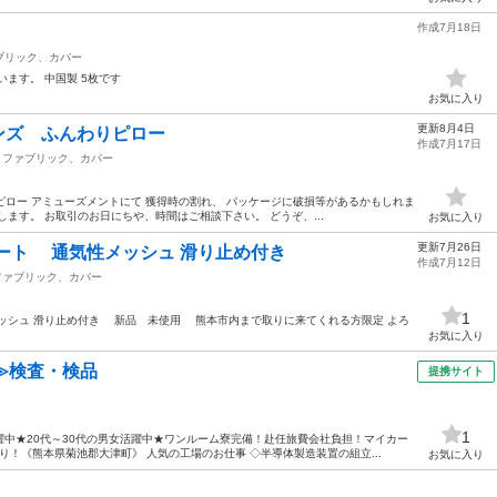
作成7月18日
ブリック、カバー
ます。 中国製 5枚です
お気に入り
更新8月4日
レンズ ふんわりピロー
作成7月17日
ファブリック、カバー
りピロー アミューズメントにて 獲得時の割れ、 パッケージに破損等があるかもしれま
ます。 お取引のお日にちや、時間はご相談下さい。 どうぞ、...
お気に入り
更新7月26日
ポート 通気性メッシュ 滑り止め付き
作成7月12日
ファブリック、カバー
1
ッシュ 滑り止め付き 新品 未使用 熊本市内まで取りに来てくれる方限定 よろ
お気に入り
≫検査・検品
提携サイト
1
中★20代～30代の男女活躍中★ワンルーム寮完備！赴任旅費会社負担！マイカー
！《熊本県菊池郡大津町》 人気の工場のお仕事 ◇半導体製造装置の組立...
お気に入り