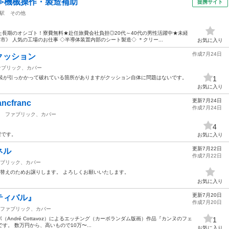
≫機械操作・製造補助
提携サイト
駅
その他
長期のオシゴト！寮費無料★赴任旅費会社負担◎20代～40代の男性活躍中★未経
津市》 人気の工場のお仕事 ◇半導体装置内部のシート製造◇ ＊クリー...
お気に入り
作成7月24日
クッション
ァブリック、カバー
すが外装が引っかかって破れている箇所がありますがクッション自体に問題はないです。
1
お気に入り
更新7月24日
franc
作成7月24日
ファブリック、カバー
4
程です。
お気に入り
更新7月22日
ネル
作成7月22日
ブリック、カバー
模様替えのためお譲りします。 よろしくお願いいたします。
お気に入り
更新7月20日
ティバル』
作成7月20日
ファブリック、カバー
André Cottavoz）によるエッチング（カーボランダム版画）作品『カンヌのフェ
1
es）』です。 数万円から、高いもので10万〜...
お気に入り