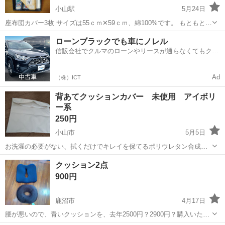
小山駅
5月24日
座布団カバー3枚 サイズは55ｃｍ✕59ｃｍ、綿100%です。 もともと5
枚セットでしたが3枚未使用のままですので 必要な方にお譲りしま
栃木
小山市
小山駅
ファブリック、カバー
新品
ローンブラックでも車にノレル
す。 小山市南部の指定場所までお引き取りに 来て頂ける方に限定させ
信販会社でクルマのローンやリースが通らなくてもクル
ていただきます。 ...
マをご利用いただけるサービスがあります！
Ad
（株）ICT
背あてクッションカバー 未使用 アイボリ
ー系
250円
小山市
5月5日
お洗濯の必要がない、拭くだけでキレイを保てるポリウレタン合成皮
革の背当てクッションカバーです。 品名:背あてクッションカバー シ
栃木
小山市
ファブリック、カバー
合成皮革
クッション2点
リーズ: R-24 サイズ:約45×45cm ※製品の特性上、表示値はおおよそ...
900円
鹿沼市
4月17日
腰が悪いので、青いクッションを、去年2500円？2900円？購入いたし
ましたが、使用せずに。カバー取り外しでき、洗濯できます。円座？