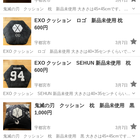
宇都宮市
3月7日
鬼滅の刃 クッション 枕 新品未使用 大きさは45×45cmです。 ま
とめ買いでお値引きします。 他サイトにも出品しておりますのでご購
栃木
宇都宮市
ファブリック、カバー
鬼滅の刃
EXO クッション ロゴ 新品未使用 枕
入の際はコメントください。 ぜひご検討ください！
600円
宇都宮市
3月7日
EXO クッション ロゴ 新品未使用 大きさは40×35センチくらいで
す。 まとめ買いでお値引きさせて頂きます。 お気軽にお声掛けくださ
栃木
宇都宮市
ファブリック、カバー
新品
EXO クッション SEHUN 新品未使用 枕
い！
600円
宇都宮市
3月7日
EXO クッション SEHUN 新品未使用 大きさは40×35センチくらいで
す。 まとめ買いでお値引きさせて頂きます。 お気軽にお声掛けくださ
栃木
宇都宮市
ファブリック、カバー
新品
鬼滅の刃 クッション 枕 新品未使用 黒
い！
1,000円
宇都宮市
3月7日
鬼滅の刃 クッション 枕 新品未使用 黒 大きさは45×45cmです。