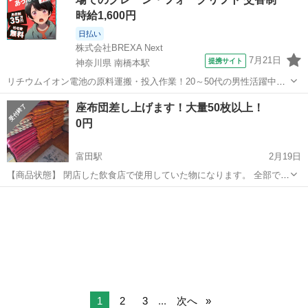
くおねがいします。
時給1,600円
日払い
株式会社BREXA Next
7月21日
提携サイト
神奈川県 南橋本駅
リチウムイオン電池の原料運搬・投入作業！20～50代の男性活躍中★
ワンルーム寮完備！赴任旅費会社負担！年間休日130日★フォークリフ
神奈川
相模原市
南橋本駅
その他
座布団差し上げます！大量50枚以上！
ト免許お持ちの方、活躍中！就業先食堂利用可★《神奈川県相模原
0円
市》 人気の工場のお仕事 ◇電...
富田駅
2月19日
【商品状態】 閉店した飲食店で使用していた物になります。 全部で
100枚以上あります。 店舗：リサイクルショップ 虹風船 佐野店 住
栃木
佐野市
富田駅
ファブリック、カバー
風船
所：栃木県佐野市並木町1649-2 定休日：不定休 時間：9時〜18時(配達
等でクロー...
1
2
3
...
次へ