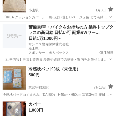
小山駅
1月3日
『IKEA クッションカバー』 白っぽい優しいベージュ色 とても綺麗
な状態です。 1ヶ月ソファに置いておきましたが、飾るだけでほとん
栃木
小山市
小山駅
ファブリック、カバー
IKEA
警備員/車・バイクをお持ちの方 業界トップク
どもたれかかることはありませんでした。 ホームクリーニング済み。
ラスの高日給 日払い可 副業&Wワー…
今後あまり出番がない...
日給1万1,000円～
サンエス警備保障株式会社
栃木県
スポンサー：求人ボックス
05月26日
【仕事内容】募集1:警備員 歩道や道路での誘導・案内をお任せしま
す。 道路をご利用される車両や歩行者の方が安全に安心して通行する
アルバイト・パート
冷感枕パッド3枚（未使用）
ために適切に誘導してください。 勤務地へは直行直帰OKです! 募集2:
500円
警備員 歩道や道路での誘導・案内...
東武宇都宮駅
7月18日
冷感枕パッド白くまのみ（DAISO） H40cm×H50cm 写真3枚目 接触冷
感枕パッド H30cm×H45cm
栃木
宇都宮市
東武宇都宮駅
ファブリック、カバー
カバー
パッド
1,000円