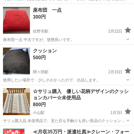
で、１つ使っていただける方にお譲りいたします。
栃木
下都賀郡
おもちゃのまち駅
ファブリック、カバー
座布団 一点
Amazon
300円
佐野市駅
2月22日
座布団一点 中古ですが、状態良いです。
栃木
佐野市
佐野市駅
ファブリック、カバー
状態
クッション
500円
間々田駅
2月15日
使用したい場所で 少し小さかったので 出品します。
栃木
小山市
間々田駅
ファブリック、カバー
☆サリュ購入 優しい花柄デザインのクッシ
ョンカバー☆未使用品
800円
小山駅
1月3日
サリュ購入品 未使用品で、見た目も手触りも良い美品のクッションカ
バーです☺︎ 袋はありませんが、清潔なクローゼットで保管しておりま
栃木
小山市
小山駅
ファブリック、カバー
サリュ
≪月収35万円・派遣社員≫クレーン・フォー
した。 北欧風な優しく落ち着いたお花柄刺繍が特徴の可愛いクッショ