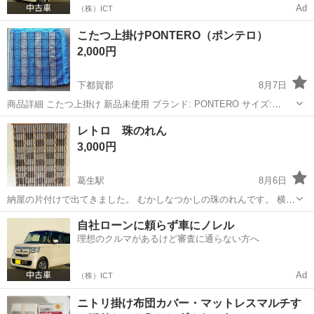
Ad
（株）ICT
こたつ上掛けPONTERO（ポンテロ）
2,000円
下都賀郡
8月7日
商品詳細 こたつ上掛け 新品未使用 ブランド: PONTERO サイズ:
200cm x 200cm 素材: アクリル100% カラー: 青系とグレー系 デザイ
栃木
下都賀郡
ファブリック、カバー
レトロ 珠のれん
ン: 市松模様デザイン
3,000円
葛生駅
8月6日
納屋の片付けで出てきました。 むかしなつかしの珠のれんです。 横幅
85 長さ114cmほど。 ビニール袋に入って保管されていたので比較的綺
栃木
栃木市
葛生駅
ファブリック、カバー
自社ローンに頼らず車にノレル
麗です。 多少の使用感はあります。 現地で現物確認okです。
理想のクルマがあるけど審査に通らない方へ
Ad
（株）ICT
ニトリ掛け布団カバー・マットレスマルチす