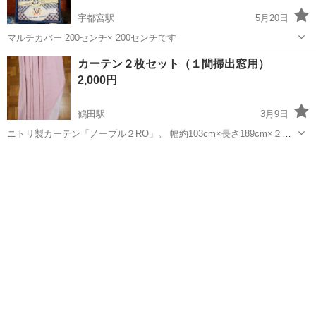
宇都宮駅
5月20日
マルチカバー 200センチ× 200センチです
栃木
宇都宮市
宇都宮駅
ファブリック、カバー
カーテン２枚セット（１間掃出窓用）
2,000円
鶴田駅
3月9日
ニトリ製カーテン「ノーブル２RO」。 幅約103cm×長さ189cm×２枚
組。明るめのピンクです。 ポリエステル100%、遮光２級、防炎。 カ
栃木
宇都宮市
鶴田駅
ファブリック、カバー
カーテン
ーテンフック・留め布付き。クリーニング済み。 取りに来られる方、
よ...