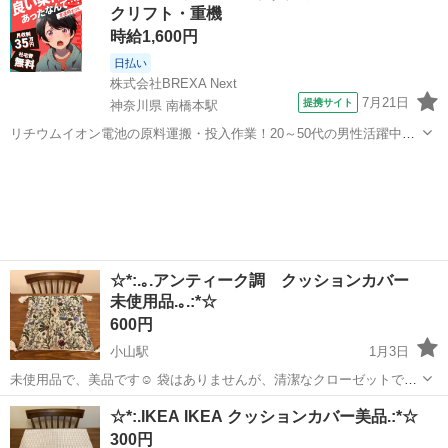
クリフト・重機
ンカバーで、北欧スタイル...
時給1,600円
日払い
株式会社BREXA Next
7月21日
提携サイト
神奈川県 南橋本駅
リチウムイオン電池の原料運搬・投入作業！20～50代の男性活躍中★
ワンルーム寮完備！赴任旅費会社負担！年間休日130日★フォークリフ
神奈川
相模原市
南橋本駅
その他
ト免許お持ちの方、活躍中！就業先食堂利用可★《神奈川県相模原
市》 人気の工場のお仕事 ◇電...
☆*:.｡.アンティーク調 クッションカバー
未使用品.｡.:*☆
600円
小山駅
1月3日
未使用品で、美品です☺︎ 袋はありませんが、清潔なクローゼットで保
管しておりました。 購入は2024.11です。 アンティークな色合いの落
栃木
小山市
小山駅
ファブリック、カバー
☆*:.IKEA IKEA クッションカバー美品.:*☆
ち着いた花柄刺繍とタッセルが特徴のクッションカバーで、シックに
アンティーク
300円
カントリー調に、さ...