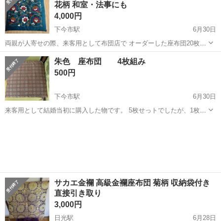
花柄 和室・法事にも
用途でお使いいただけます。...
4,000円
下今市駅
6月30日
両親が人寄せの際、来客用として布団店で オーダーした座布団20枚セ
ットです。 使用回数は少なくカバーをかけ0〜3回程度です。 両親がカ
栃木
日光市
下今市駅
ファブリック、カバー
法事
朱色 座布団 4枚組み
バーを掛けて押入れで大切に保管して おりました。お役に立てれば嬉
500円
しいです。 落ち着...
下今市駅
6月30日
来客用として結婚当初に購入した物です。 5枚せっトでしたが、1枚行
方不明で 4枚でのお譲りになります。 来客用として使用していました
栃木
日光市
下今市駅
ファブリック、カバー
が、 まだまだお使いいただけると思おます。 朱色ですが派手すぎず、
落ち着いたお色...
サカエ金襴 高級金襴座布団 菊柄 収納袋付き
直接引き取り
3,000円
日光駅
6月28日