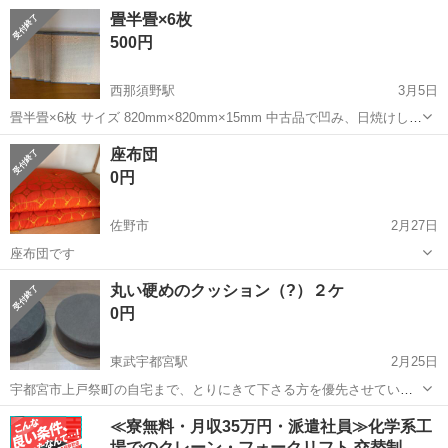
るようです。 よろしくお願いします。
栃木
栃木市
静和駅
ファブリック、カバー
畳半畳×6枚
よろしくお願いします
500円
西那須野駅
3月5日
畳半畳×6枚 サイズ 820mm×820mm×15mm 中古品で凹み、日焼けして
おりますが、い草のほどけ等はありません。 6枚セット ¥500 引き取
栃木
那須塩原市
西那須野駅
ファブリック、カバー
座布団
り場所 ファミリーマート那須塩原南郷屋店
半畳
0円
佐野市
2月27日
座布団です
栃木
佐野市
ファブリック、カバー
丸い硬めのクッション（?）２ケ
0円
東武宇都宮駅
2月25日
宇都宮市上戸祭町の自宅まで、とりにきて下さる方を優先させていた
だきます。 多少飼い犬の毛が付いていたりすると思いますが、あらか
栃木
宇都宮市
東武宇都宮駅
ファブリック、カバー
≪寮無料・月収35万円・派遣社員≫化学系工
じめご了承下さい。 【サイズ】直径:φ41ｃｍ程度、高さ15ｃｍ よろし
場でのクレーン・フォークリフト 交替制