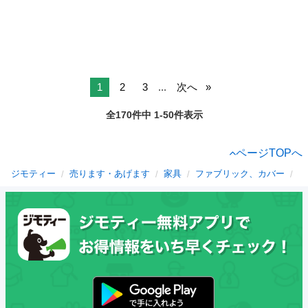
1
2
3
...
次へ
全170件中 1-50件表示
ページTOPへ
ジモティー
売ります・あげます
家具
ファブリック、カバー
栃