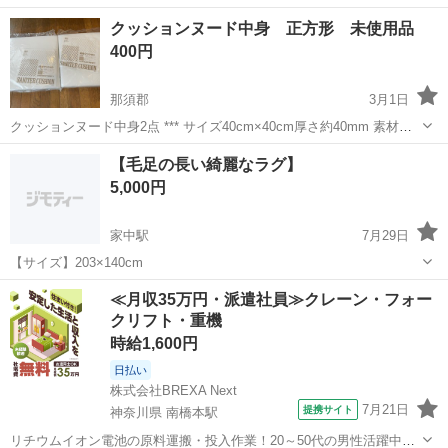
クッションヌード中身 正方形 未使用品
400円
那須郡
3月1日
クッションヌード中身2点 *** サイズ40cm×40cm厚さ約40mm 素材ポ
リエステル100% 日本製 *** 取引場所は黒田原駅の表示になっています
栃木
那須郡
ファブリック、カバー
正方形
【毛足の長い綺麗なラグ】
が、 有名なパン屋ペニーレイン那須店の近くです。 交渉に入りまし
5,000円
た...
家中駅
7月29日
【サイズ】203×140cm
栃木
栃木市
家中駅
ファブリック、カバー
ラグ
≪月収35万円・派遣社員≫クレーン・フォー
クリフト・重機
時給1,600円
日払い
株式会社BREXA Next
7月21日
提携サイト
神奈川県 南橋本駅
リチウムイオン電池の原料運搬・投入作業！20～50代の男性活躍中★