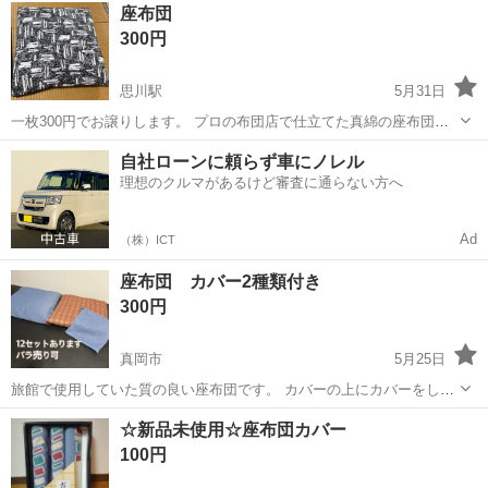
栃木
宇都宮市
ファブリック、カバー
テーブルクロス
座布団
ありますのでご確認をお願いいたします。 テーブルクロスサイズ 約
300円
222×132 ...
思川駅
5月31日
一枚300円でお譲りします。 プロの布団店で仕立てた真綿の座布団で
す。 元々は1枚2000〜3000円したと思います。 月1回程度の使用で、
栃木
小山市
思川駅
ファブリック、カバー
自社ローンに頼らず車にノレル
目立った汚れはありません。 サイズ:53㎝×56㎝ 中の座布団は同じ青地
理想のクルマがあるけど審査に通らない方へ
の柄にな...
Ad
（株）ICT
座布団 カバー2種類付き
300円
真岡市
5月25日
旅館で使用していた質の良い座布団です。 カバーの上にカバーをして
いました 2種類のカバー付きなので お部屋の雰囲気に合わせて変えら
栃木
真岡市
ファブリック、カバー
バラ
☆新品未使用☆座布団カバー
れます(^^) 一つ500円でバラ売りも可能ですm(_ _)m 早めに処分し
100円
たい為、格安で...