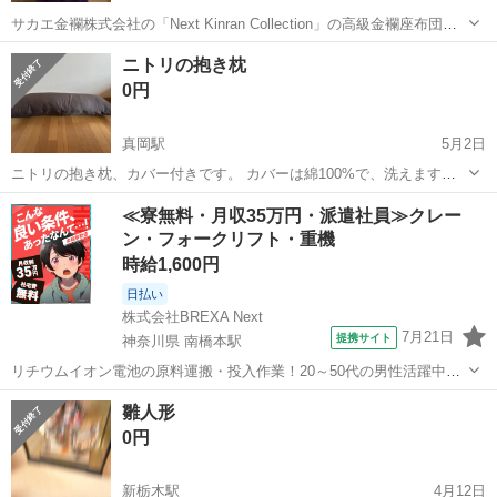
サカエ金襴株式会社の「Next Kinran Collection」の高級金襴座布団で
す。 大きな菊の柄が入った豪華な金襴生地で、格式が高い雰囲気の一
栃木
日光市
日光駅
ファブリック、カバー
サカエ
ニトリの抱き枕
品です。 西陣織の高級金襴を使っています。 【状態】 ・座布団本体
0円
（金...
真岡駅
5月2日
ニトリの抱き枕、カバー付きです。 カバーは綿100%で、洗えます。
長さ 120cm 幅 43cm 数回使用しましたが、キズや汚れはありませ
栃木
真岡市
真岡駅
ファブリック、カバー
抱き枕
≪寮無料・月収35万円・派遣社員≫クレー
ん。 子供が欲しいと言うので買いましたが、ほとんど使用しませんで
ン・フォークリフト・重機
した。 使用感は...
時給1,600円
日払い
株式会社BREXA Next
7月21日
提携サイト
神奈川県 南橋本駅
リチウムイオン電池の原料運搬・投入作業！20～50代の男性活躍中★
ワンルーム寮完備！赴任旅費会社負担！年間休日130日★フォークリフ
神奈川
相模原市
南橋本駅
その他
雛人形
ト免許お持ちの方、活躍中！就業先食堂利用可★《神奈川県相模原
0円
市》 人気の工場のお仕事 ◇電...
新栃木駅
4月12日