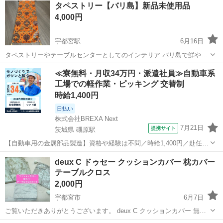
タペストリー【バリ島】新品未使用品
4,000円
宇都宮駅
6月16日
タペストリーやテーブルセンターとしてのインテリア バリ島で鮮やか
なオレンジ色に魅せられて購入しましたが 我が家のインテリアには合
栃木
宇都宮市
宇都宮駅
ファブリック、カバー
≪寮無料・月収34万円・派遣社員≫自動車系
わず、未使用のまま我が家の クローゼットで保管していました。 この
工場での軽作業・ピッキング 交替制
インテリア
たびは引越しの為の荷物整理で出...
時給1,400円
日払い
株式会社BREXA Next
7月21日
提携サイト
茨城県 磯原駅
【自動車用の金属部品製造】資格や経験は不問／時給1,400円／赴任旅
費会社負担／正社員登用のチャンスあり／食堂利用可能／マイカー通
茨城
北茨城市
磯原駅
その他
deux C ドゥセー クッションカバー 枕カバー
勤OK《茨城県茨城市》 人気の工場のお仕事 ◇トラックの金属部品の
テーブルクロス
製造◇ ★トラックの金属...
2,000円
宇都宮市
6月7日
ご覧いただきありがとうございます。 deux C クッションカバー 無名
枕カバー、テーブルクロスです。 枕カバーとテーブルクロスに汚れが