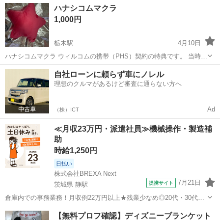
栃木
鹿沼市
ファブリック、カバー
ハナシコムマクラ
のクッションも、去年1000円以上での購入記憶があり、使用してませ
1,000円
ん。2点での、お値段です。...
栃木駅
4月10日
ハナシコムマクラ ウィルコムの携帯（PHS）契約の特典です。 当時は
このクッションが大人気で 某ヤ〇ーオークションでは 10,000円以上で
栃木
栃木市
栃木駅
ファブリック、カバー
自社ローンに頼らず車にノレル
取引されていました。 私も全色揃えました。 その後、袋からも出さず
理想のクルマがあるけど審査に通らない方へ
オークション
ずっと大切にし...
Ad
（株）ICT
≪月収23万円・派遣社員≫機械操作・製造補
助
時給1,250円
日払い
株式会社BREXA Next
7月21日
提携サイト
茨城県 静駅
倉庫内での事務業務！月収例22万円以上★残業少なめ◎20代・30代・
40代の男女活躍中！空調完備で快適作業★食堂利用可◎マイカー通勤
茨城
常陸大宮市
静駅
その他
【無料プロフ確認】ディズニーブランケット
OK◎無料駐車場完備！《茨城県常陸大宮市》 人気の工場のお仕事 ◇