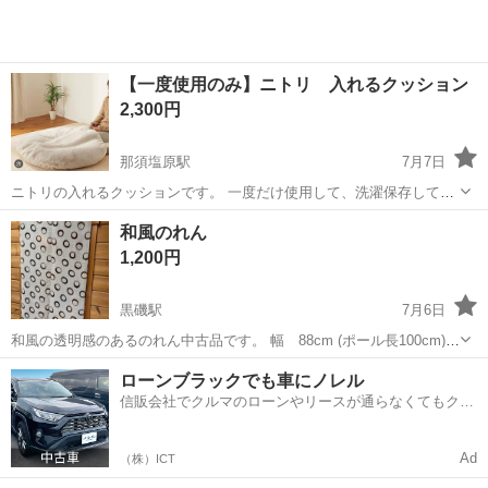
【一度使用のみ】ニトリ 入れるクッション
2,300円
那須塩原駅
7月7日
ニトリの入れるクッションです。 一度だけ使用して、洗濯保存してい
ました。 専用収納袋付きです。
栃木
那須塩原市
那須塩原駅
ファブリック、カバー
和風のれん
1,200円
黒磯駅
7月6日
和風の透明感のあるのれん中古品です。 幅 88cm (ポール長100cm)
縦 150cm
栃木
那須塩原市
黒磯駅
ファブリック、カバー
ローンブラックでも車にノレル
信販会社でクルマのローンやリースが通らなくてもクル
マをご利用いただけるサービスがあります！
Ad
（株）ICT