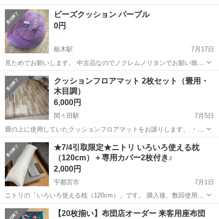
ワンルーム寮完備！赴任旅費会社負担！年間休日130日★フォークリフ
神奈川
相模原市
南橋本駅
その他
ビーズクッション パープル
ト免許お持ちの方、活躍中！就業先食堂利用可★《神奈川県相模原
0円
市》 人気の工場のお仕事 ◇電...
栃木駅
7月17日
見ためでお願いします。 中古品なのでノクレムノリタンでお願い致し
ます キズなどあり。
栃木
栃木市
栃木駅
ファブリック、カバー
クッションフロアマット 2枚セット（畳用・
木目調）
6,000円
間々田駅
7月5日
畳の上に使用していたクッションフロアマットをお譲りします。 ・木
目調デザイン ・2枚 【サイズ】 ① 約163cm × 240cm ② 約183cm ×
栃木
小山市
間々田駅
ファブリック、カバー
★7/4引取限定★ニトリ いろいろ使える枕
260cm 【厚さ】 約1.5〜2mm程度 ・使用済みですが、目立...
（120cm）＋専用カバー2枚付き♪
フロアマット
2,000円
宇都宮市
7月1日
ニトリの「いろいろ使える枕（120cm）」です。 購入後、数回使用し
ましたが、サイズ感が合わなかったため出品します。 抱き枕や足枕、
栃木
宇都宮市
ファブリック、カバー
【20枚揃い】布団店オーダー 来客用座布団
授乳時のサポート、リラックスタイムのクッションなど、さまざまな