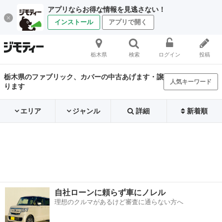
アプリならお得な情報を見逃さない！
インストール
アプリで開く
栃木県
検索
ログイン
投稿
栃木県のファブリック、カバーの中古あげます・譲
人気キーワード
ります
エリア
ジャンル
詳細
新着順
自社ローンに頼らず車にノレル
理想のクルマがあるけど審査に通らない方へ