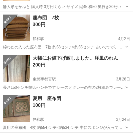
雛人形をかぶと 購入時 3万円くらい サイズ 縦45 横50 奥行き30だいた
いの目安です 綺麗で傷なし
栃木
栃木市
新栃木駅
ファブリック、カバー
雛人形
座布団 7枚
300円
静和駅
4月2日
綿わたの入った座布団 7枚 約58センチ×約55センチ 古いですが、品
は良いのでいかがでしょうか？ 長期保管にご理解お願いいたします。
栃木
栃木市
静和駅
ファブリック、カバー
大幅にお値下げ致しました。洋風のれん
200円
東武宇都宮駅
3月28日
長さ150センチ幅85センチです レースとグレーの布の2枚組みでレース
の後ろにリボンが付いていて結べば2枚目の写真のようになります 必
栃木
宇都宮市
東武宇都宮駅
ファブリック、カバー
夏用 座布団
要でしたら3枚目の写真の突っ張り棒もお付けします
洋風
100円
静和駅
3月24日
夏用の座布団 4枚 約55センチ×約53センチ 中にスポンジが入ってい