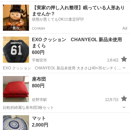
ワンルーム寮完備！赴任旅費会社負担！年間休日130日★フォークリフ
神奈川
相模原市
南橋本駅
その他
【実家の押し入れ整理】眠っている人形あり
ト免許お持ちの方、活躍中！就業先食堂利用可★《神奈川県相模原
ませんか？
市》 人気の工場のお仕事 ◇電...
状態が悪くてもOK🙆‍♀️査定0円‼️
Ad
COYASH
EXO クッション CHANYEOL 新品未使用
まくら
600円
宇都宮市
1月4日
EXO クッション CHANYEOL 新品未使用 大きさは40×35センチくら
いです。 まとめ買いでお値引きさせて頂きます。 お気軽にお声掛けく
栃木
宇都宮市
ファブリック、カバー
新品
座布団
ださい！
800円
佐野市駅
12月7日
比較的綺麗な座布団3枚セット
栃木
佐野市
佐野市駅
ファブリック、カバー
セット
マット
2,000円