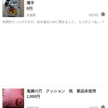
薄手
電子部品製造倉庫内の事務...
0円
矢板駅
4月3日
未開封だったのですが、絵を撮るために開きました。 もうひとつあり
ます。
栃木
矢板市
矢板駅
ファブリック、カバー
ブランケット
鬼滅の刃 クッション 枕 新品未使用
1,000円