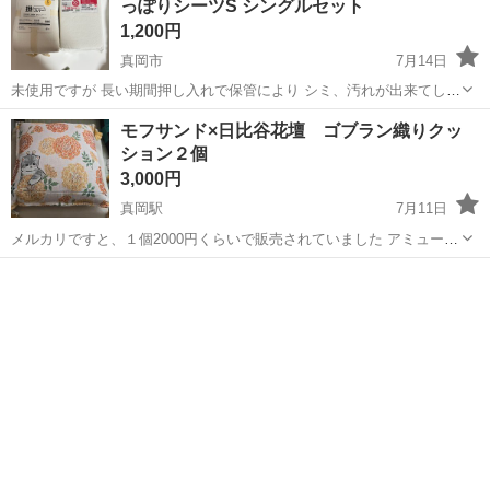
っぽりシーツS シングルセット
1,200円
真岡市
7月14日
未使用ですが 長い期間押し入れで保管により シミ、汚れが出来てしま
いました（写真4枚目） 未開封なのでその他の箇所の状態は見れてい
栃木
真岡市
ファブリック、カバー
モフサンド×日比谷花壇 ゴブラン織りクッ
ません。 気にならない方是非よろしくお願いいたします
ション２個
3,000円
真岡駅
7月11日
メルカリですと、１個2000円くらいで販売されていました アミューズ
メント景品です 未使用タグ付き
栃木
真岡市
真岡駅
ファブリック、カバー