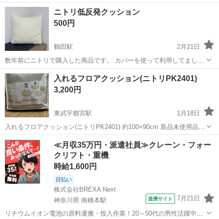
まとめ買いでお値引きします。 ご購入の際はコメントください。 ぜひ
栃木
宇都宮市
ファブリック、カバー
鬼滅の刃
ニトリ低反発クッション
ご検討ください！
500円
鶴田駅
2月21日
数年前にニトリで購入した商品です。 カバーを使って利用してまし
た。 多少黄ばみがありますが、カバーをして使っていただければ全然
栃木
宇都宮市
鶴田駅
ファブリック、カバー
ニトリ
入れるフロアクッション(ニトリPK2401)
気になりません。 中古品の為ご理解の程よろしくお願いします
3,200円
東武宇都宮駅
1月18日
入れるフロアクッション(ニトリPK2401) 約100×90cm 新品未使用品で
す。 参考価格 ニトリのWebサイト 旧価格4990円 現在 3590円
栃木
宇都宮市
東武宇都宮駅
ファブリック、カバー
≪月収35万円・派遣社員≫クレーン・フォー
クリフト・重機
ニトリ
時給1,600円
日払い
株式会社BREXA Next
7月21日
提携サイト
神奈川県 南橋本駅
リチウムイオン電池の原料運搬・投入作業！20～50代の男性活躍中★