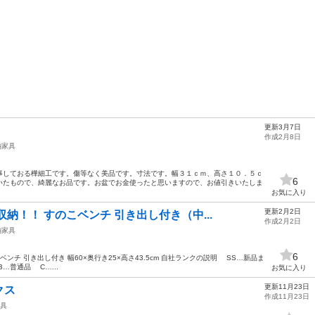
更新3月7日
作成2月8日
納家具
事しておる樺細工です。傷等なく美品です。寸法です。幅３１ｃｍ、高さ１０．５ｃ
6
たもので、綺麗なお品です。お盆でお金使ったと思いますので、お値引きいたしま
お気に入り
更新2月2日
納！！ すのこベンチ 引き出し付き（中...
作成2月2日
納家具
6
ンチ 引き出し付き 幅60×奥行き25×高さ43.5cm 自社ランクの説明 SS…新品ま
普通品 C…...
お気に入り
更新11月23日
クス
作成11月23日
具