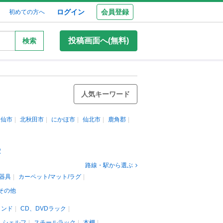
ログイン
会員登録
初めての方へ
投稿画面へ(無料)
検索
人気キーワード
大仙市
北秋田市
にかほ市
仙北市
鹿角郡
駅
路線・駅から選ぶ
器具
カーペット/マット/ラグ
その他
タンド
CD、DVDラック
、シェルフ
スチールラック
本棚