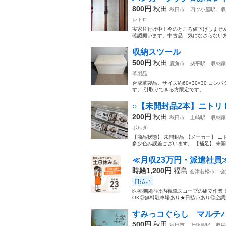
800円
秋田
秋田市
四ツ小屋駅
収
レトロ
実家片付け中！今のところ値下げしません
確認願います。中古品、気になさらない
収納スツール
500円
秋田
鹿角市
柴平駅
収納家
革製品
合成革製品。サイズ約60×30×30 コ
す。 引取りできる方限定です。
○【未開封品2本】ニトリ 
200円
秋田
秋田市
土崎駅
収納家
ポルダ
【商品状態】 未開封品 【メーカー】 ニトリ
多少色み誤差ございます。 【補足】 未開封
≪月収23万円・派遣社員
時給1,200円
福島
会津若松市
会
日払い
医療機関向け内視鏡スコープの組立作業！
OK◎無料駐車場あり★日払いあり◎空調完
すみっコぐらし マル
500円
秋田
秋田市
上飯島駅
収納