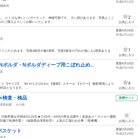
作成6月13日
納家具
2
。 レトロな赤いハンガーラック、伸縮可能です。 少し錆びあります、写真よくご
方のご購入よろしくお願いいたします。
お気に入り
更新4月16日
作成4月16日
具
7
ンパクトにたためます。写真4枚目の傷1箇所、写真5枚目の汚れが他にも1箇所ありま
お気に入り
更新4月16日
Nポルダ・Nポルダディープ用こぼれ止め...
作成4月16日
具
4
 【サイズ】 84.4×1.2×10.9㎝ 【素材】 スチール 【カラー】 撮影環境により
品となります。 ...
お気に入り
≫検査・検品
提携サイト
津若松駅
その他
日勤専属＆年間休日120日★◎20代～40代の男女活躍中！送迎あり！マイカー通勤
備で快適作業！《福島県会津若松市》 人気の工場のお仕事 ◇医療機...
お気に入り
更新3月29日
チバスケット
作成3月29日
家具