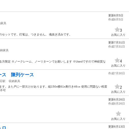
更新8月5日
作成8月5日
納家具
3
のセットです。灯篭は、つきません。 魂抜き済みです。
お気に入り
更新7月31日
作成7月31日
納家具
4
る方限定 ※ノークレーム、ノーリターンでお願いします ※Usedですので神経質な
お気に入り
作成7月30日
ース 陳列ケース
荘駅
収納家具
す。また戸に一部欠けがあります。縦150x横61x奥行き46㎝ 使用に問題ない程度
2
引不可
お気に入り
更新6月26日
作成6月26日
お気に入り
更新6月13日
トロ