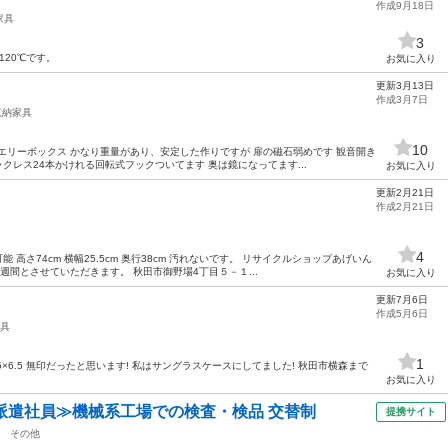
作成9月18日
家具
3
120℃です。
お気に入り
更新3月13日
作成3月7日
収納家具
10
エリーボックス かなり重量があり、安定した作りですが 扉の磁石弱めです 観音開き
クレス24本かけれる回転式フックついてます 奥は鏡になってます...
お気に入り
更新2月21日
作成2月21日
4
高さ74cm 横幅25.5cm 奥行38cm 汚れないです。 リサイクルショップあげいん
間とさせていただきます。 秋田市御野場4丁目５－１...
お気に入り
更新7月6日
作成5月6日
具
1
.5×6.5 無印だったと思います! 私はサングラスケースにしてました! 秋田市横森まで
お気に入り
派遣社員≫機械系工場での検査・検品 交替制
提携サイト
その他