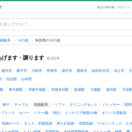
す
地元の掲示板 ジモティー
収納家具
その他
秋田県のその他
あげます・譲ります
全152件
能代市
横手市
大館市
男鹿市
湯沢市
鹿角市
由利本荘市
潟上市
郡
仙北郡
山本郡
駅
東大館駅
羽後牛島駅
羽後本荘駅
新屋駅
大曲駅
湯沢駅
子吉
椅子
テーブル
収納家具
ソファ
ダイニングセット
ドレッサー
照明
ァブリック、カバー
ミラー/鏡
時計
インテリア雑貨/小物
オフィス用家具
収納ケース
タンス、衣類収納
押入れ収納
布団収納
マガジンラック、ス
ンドリー収納
トイレ収納
玄関収納
子供部屋用収納
おもちゃ箱
物置
棚