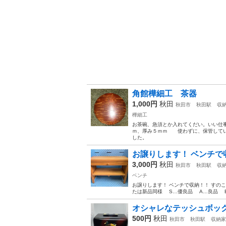
角館樺細工 茶器
1,000円
秋田
秋田市
秋田駅
収
樺細工
お茶碗、急須とか入れてくだい。いい仕
ｍ、厚み５ｍｍ 使わずに、保管してい
した。
お譲りします！ ベンチで収
3,000円
秋田
秋田市
秋田駅
収
ベンチ
お譲りします！ ベンチで収納！！ すのこベ
たは新品同様 S…優良品 A…良品 B…
オシャレなテッシュボッ
500円
秋田
秋田市
秋田駅
収納家