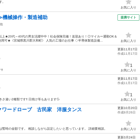
す。
お気に入り
≫機械操作・製造補助
提携サイト
他
以上★20代～40代の男女活躍中中！社会保険完備！送迎あり！◎マイカー通勤OK＆
用可★《宮城県黒川郡大和町》 人気の工場のお仕事 ◇半導体製造設備...
お気に入り
更新11月17日
作成11月17日
具
1
️
お気に入り
更新11月17日
作成11月17日
具
1
さ違い2種類です‼️ 日焼け等もあります💦
お気に入り
更新10月20日
クワードローブ 古民家 洋服タンス
作成9月26日
は暫時の金額です。 相談しながら設定したいと思っています。 詳細要相談。
お気に入り
更新3月24日