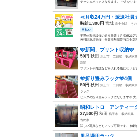
テッシュボックスなります。 中古なりま
≪月収24万円・派遣社員
時給1,300円
宮城
泉中央駅
その
日払い
半導体製造設備の組立作業！月収例23万
無料駐車場完備！作業着無償貸与◎食堂利
🩷新聞、プリント収納🩷
50円
秋田
潟上市
二田駅
収納家
新聞
プリントや雑誌などを入れる物になります‼
🩷折り畳みラック🩷4個
50円
秋田
潟上市
二田駅
収納家
ラック
ピンクの折り畳みラックになります🩷 大き
昭和レトロ アンティー
27,500円
秋田
横手市
収納家具
古民家
詳しい写真などもアップ可能です。 値段
風呂場用ラック