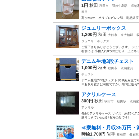
1円
秋田
秋田市
羽後牛島駅
収納
風呂
高さ60cm、ポリプロピレン製、耐熱温度
ジュエリーボックス
1,200円
秋田
大館市
東大館駅
ジュエリーボックス
ご覧下さりありがとうございます。 ジュ
右側には 小物入れ8つの仕切り、上にネッ
デニム生地3段チェスト
1,000円
秋田
秋田市
収納家具
チェスト
デニム生地の3段チェスト 簡単組み立て可能 
※お取り置きは可能ですが、期間は最長2週
アクリルケース
300円
秋田
秋田市
秋田駅
収納家
アクリル
4段のアクリルケース サイズ 約25×17
取りにきていただける方のみです!
≪寮無料・月収35万円・
時給1,700円
岩手
釜石市
釜石駅