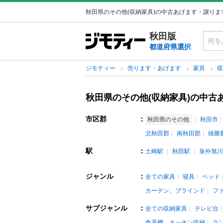
秋田県のその他(収納家具)の中古あげます・譲りま
秋田版
都道府県選択
ジモティー
売ります・あげます
家具
秋田県のその他(収納家具)の中古
市区郡
：
秋田県のその他
秋田市
北秋田郡
南秋田郡
雄勝
駅
：
土崎駅
秋田駅
泉外旭川
ジャンル
：
全ての家具
寝具
ベッド
カーテン、ブラインド
フ
サブジャンル
：
全ての収納家具
テレビ台
食器棚、キッチン収納
ラ