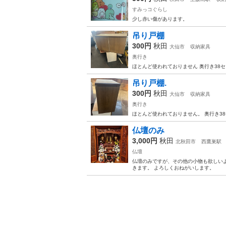
すみっコぐらし
少し赤い傷があります。
吊り戸棚
300円
秋田
大仙市
収納家具
奥行き
ほとんど使われておりません 奥行き38セン
吊り戸棚.
300円
秋田
大仙市
収納家具
奥行き
ほとんど使われておりません。 奥行き38セ
仏壇のみ
3,000円
秋田
北秋田市
西鷹巣駅
仏壇
仏壇のみですが、その他の小物も欲しい
きます。 よろしくおねがいします。