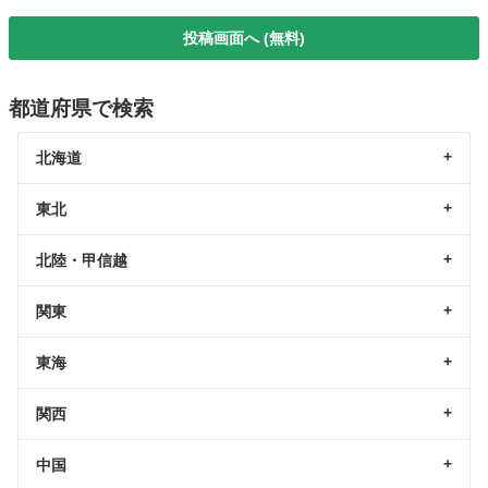
投稿画面へ (無料)
都道府県で検索
北海道
東北
北陸・甲信越
関東
東海
関西
中国