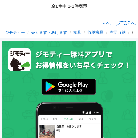
全1件中 1-1件表示
ページTOPへ
ジモティー
売ります・あげます
家具
収納家具
布団収納
秋