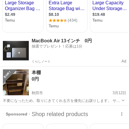
MacBook Air 13インチ 0円
抽選でプレゼント！応募は1分
Ad
くらしノート
本棚
0円
秋田市
3月12日
不要になったため、取りにきてくれる方を優先にお譲りします。 サイ
ズ高さ112、幅72、奥行24です。一部キズあり、使用年数10年以下
秋田
秋田市
収納家具
譲り